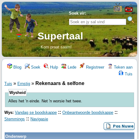
Soek vir:
Supertaal
Kom praat saam!
Blog
Soek
Hulp
Lede
Registreer
Teken aan
Tuis
»
»
Rekenaars & selfone
Tuis
Ernstig
Wysheid
Alles het 'n einde. Net 'n worsie het twee.
::
::
Wys:
Vandag se boodskappe
Onbeantwoorde boodskappe
::
Stemmings
Navigasie
Onderwerp