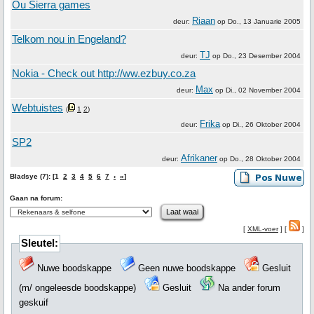
Ou Sierra games
Riaan
deur:
op
Do., 13 Januarie 2005
Telkom nou in Engeland?
TJ
deur:
op
Do., 23 Desember 2004
Nokia - Check out http://ww.ezbuy.co.za
Max
deur:
op
Di., 02 November 2004
Webtuistes
(
1
2
)
Frika
deur:
op
Di., 26 Oktober 2004
SP2
Afrikaner
deur:
op
Do., 28 Oktober 2004
Bladsye (7): [1
2
3
4
5
6
7
›
»
]
Gaan na forum:
[
XML-voer
] [
]
Sleutel:
Nuwe boodskappe
Geen nuwe boodskappe
Gesluit
(m/ ongeleesde boodskappe)
Gesluit
Na ander forum
geskuif