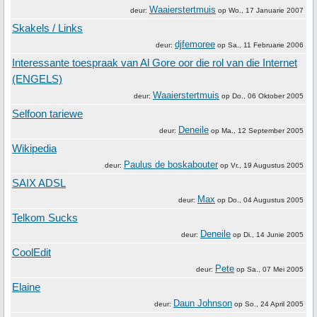
Waaierstertmuis
deur:
op
Wo., 17 Januarie 2007
Skakels / Links
djfemoree
deur:
op
Sa., 11 Februarie 2006
Interessante toespraak van Al Gore oor die rol van die Internet
(ENGELS)
Waaierstertmuis
deur:
op
Do., 06 Oktober 2005
Selfoon tariewe
Deneile
deur:
op
Ma., 12 September 2005
Wikipedia
Paulus de boskabouter
deur:
op
Vr., 19 Augustus 2005
SAIX ADSL
Max
deur:
op
Do., 04 Augustus 2005
Telkom Sucks
Deneile
deur:
op
Di., 14 Junie 2005
CoolEdit
Pete
deur:
op
Sa., 07 Mei 2005
Elaine
Daun Johnson
deur:
op
So., 24 April 2005