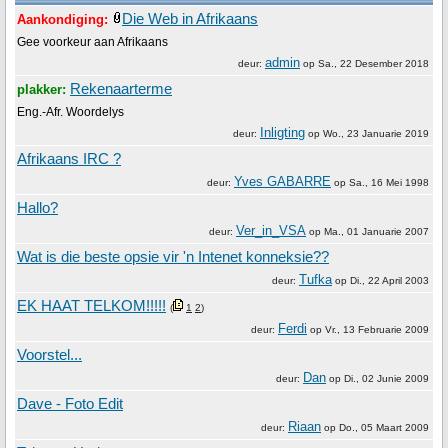
Die Web in Afrikaans
Aankondiging:
Gee voorkeur aan Afrikaans
admin
deur:
op
Sa., 22 Desember 2018
Rekenaarterme
plakker:
Eng.-Afr. Woordelys
Inligting
deur:
op
Wo., 23 Januarie 2019
Afrikaans IRC ?
Yves GABARRE
deur:
op
Sa., 16 Mei 1998
Hallo?
Ver_in_VSA
deur:
op
Ma., 01 Januarie 2007
Wat is die beste opsie vir 'n Intenet konneksie??
Tufka
deur:
op
Di., 22 April 2003
EK HAAT TELKOM!!!!!
(
1
2
)
Ferdi
deur:
op
Vr., 13 Februarie 2009
Voorstel...
Dan
deur:
op
Di., 02 Junie 2009
Dave - Foto Edit
Riaan
deur:
op
Do., 05 Maart 2009