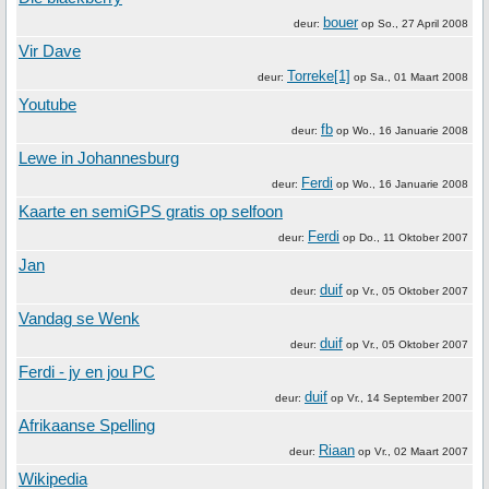
bouer
deur:
op
So., 27 April 2008
Vir Dave
Torreke[1]
deur:
op
Sa., 01 Maart 2008
Youtube
fb
deur:
op
Wo., 16 Januarie 2008
Lewe in Johannesburg
Ferdi
deur:
op
Wo., 16 Januarie 2008
Kaarte en semiGPS gratis op selfoon
Ferdi
deur:
op
Do., 11 Oktober 2007
Jan
duif
deur:
op
Vr., 05 Oktober 2007
Vandag se Wenk
duif
deur:
op
Vr., 05 Oktober 2007
Ferdi - jy en jou PC
duif
deur:
op
Vr., 14 September 2007
Afrikaanse Spelling
Riaan
deur:
op
Vr., 02 Maart 2007
Wikipedia