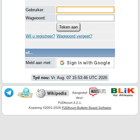
Gebruiker:
Wagwoord:
Wil u registreer?
Wagwoord vergeet?
of...
Meld aan met:
Tyd nou:
Vr. Aug. 07 15:53:46 UTC 2026
Aangedryf
deur:
FUDforum 3.2.1.
Kopiereg ©2001-2026
FUDforum Bulletin Board Software