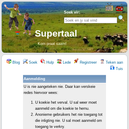
Soek vir:
Supertaal
Kom praat saam!
Blog
Soek
Hulp
Lede
Registreer
Teken aan
Tuis
Aanmelding
U is nie aangeteken nie. Daar kan verskeie
redes hiervoor wees:
U koekie het verval. U sal weer moet
aanmeld om die koekie te hernu.
Anonieme gebruikers het nie toegang tot
die inligting nie. U sal moet aanmeld om
toegang te verkry.