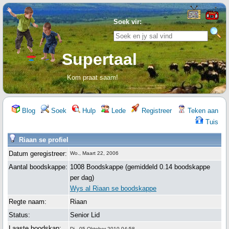
Soek vir:
Supertaal
Kom praat saam!
Blog
Soek
Hulp
Lede
Registreer
Teken aan
Tuis
Riaan se profiel
Datum geregistreer:
Wo., Maart 22, 2006
Aantal boodskappe:
1008 Boodskappe (gemiddeld 0.14 boodskappe
per dag)
Wys al Riaan se boodskappe
Regte naam:
Riaan
Status:
Senior Lid
Laaste boodskap:
Di., 05 Oktober 2010 04:58