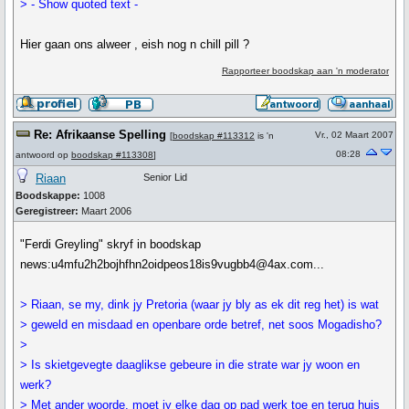
> - Show quoted text -
Hier gaan ons alweer , eish nog n chill pill ?
Rapporteer boodskap aan 'n moderator
Re: Afrikaanse Spelling
Vr., 02 Maart 2007
[
boodskap #113312
is 'n
08:28
antwoord op
boodskap #113308
]
Riaan
Senior Lid
Boodskappe:
1008
Geregistreer:
Maart 2006
"Ferdi Greyling" skryf in boodskap
news:u4mfu2h2bojhfhn2oidpeos18is9vugbb4@4ax.com...
> Riaan, se my, dink jy Pretoria (waar jy bly as ek dit reg het) is wat
> geweld en misdaad en openbare orde betref, net soos Mogadisho?
>
> Is skietgevegte daaglikse gebeure in die strate war jy woon en
werk?
> Met ander woorde, moet jy elke dag op pad werk toe en terug huis