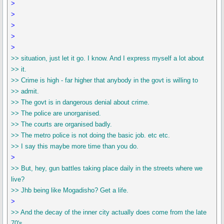
>
>
>
>
>
>> situation, just let it go. I know. And I express myself a lot about
>> it.
>> Crime is high - far higher that anybody in the govt is willing to
>> admit.
>> The govt is in dangerous denial about crime.
>> The police are unorganised.
>> The courts are organised badly.
>> The metro police is not doing the basic job. etc etc.
>> I say this maybe more time than you do.
>
>> But, hey, gun battles taking place daily in the streets where we
live?
>> Jhb being like Mogadisho? Get a life.
>
>> And the decay of the inner city actually does come from the late
70's