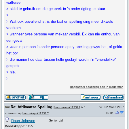
wafferse
> sklid te gebruik om die gesprek in 'n ander rigting te stuur.
>
> Wat ook opvallend is, is die taal en spelling ding meer dikwels
voorkom
> wanneer twee persone van mekaar verskil. Ek kan nie onthou van
een geval
> waar 'n persoon 'n ander persoon op sy spelling gewys het, of gekla
het oor
> die manier hoe daar tussen hulle geskryf word in 'n "vriendelike"
gesprek
> nie.
>
Rapporteer boodskap aan 'n moderator
Re: Afrikaanse Spelling
Vr., 02 Maart 2007
[
boodskap #113321
is 'n
09:01
antwoord op
boodskap #113320
]
Daun Johnson
Senior Lid
Boodskappe:
1155