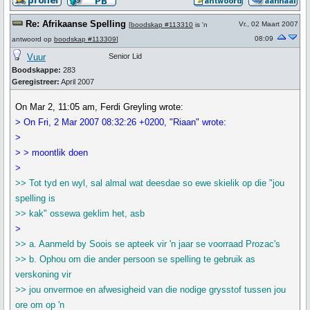
Re: Afrikaanse Spelling
Vr., 02 Maart 2007
[
boodskap #113310
is 'n
08:09
antwoord op
boodskap #113309
]
Vuur
Senior Lid
Boodskappe:
283
Geregistreer:
April 2007
On Mar 2, 11:05 am, Ferdi Greyling wrote:
> On Fri, 2 Mar 2007 08:32:26 +0200, "Riaan" wrote:
>
> > moontlik doen
>
>> Tot tyd en wyl, sal almal wat deesdae so ewe skielik op die "jou
spelling is
>> kak" ossewa geklim het, asb
>
>> a. Aanmeld by Soois se apteek vir 'n jaar se voorraad Prozac's
>> b. Ophou om die ander persoon se spelling te gebruik as
verskoning vir
>> jou onvermoe en afwesigheid van die nodige grysstof tussen jou
ore om op 'n