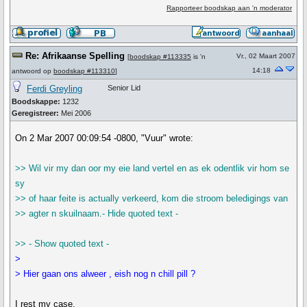
Rapporteer boodskap aan 'n moderator
Re: Afrikaanse Spelling
Vr., 02 Maart 2007
[
boodskap #113335
is 'n
14:18
antwoord op
boodskap #113310
]
Ferdi Greyling
Senior Lid
Boodskappe:
1232
Geregistreer:
Mei 2006
On 2 Mar 2007 00:09:54 -0800, "Vuur" wrote:
>> Wil vir my dan oor my eie land vertel en as ek odentlik vir hom se
sy
>> of haar feite is actually verkeerd, kom die stroom beledigings van
>> agter n skuilnaam.- Hide quoted text -
>> - Show quoted text -
>
> Hier gaan ons alweer , eish nog n chill pill ?
I rest my case.