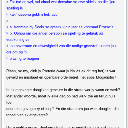
> Tot tyd en wyl, sal almal wat deesdae so ewe skielik op die "jou
spelling is
> kak" ossewa geklim het, asb
>
> a. Aanmeld by Soois se apteek vir 'n jaar se voorraad Prozac's
> b. Ophou om die ander persoon se spelling te gebruik as
verskoning vir
> jou onvermoe en afwesigheid van die nodige grysstof tussen jou
ore om op 'n
> plasing te reageer
Riaan, se my, dink jy Pretoria (waar jy bly as ek dit reg het) is wat
geweld en misdaad en openbare orde betref, net soos Mogadisho?
Is skietgevegte daaglikse gebeure in die strate war jy woon en werk?
Met ander woorde, moet jy elke dag op pad werk toe en terug huis
toe
deur skietgevegte ry of loop? En die strate om jou werk daagliks die
toneel van skietgevegte?
Dis n eerlike vraag. Hoekom ek dit vra, is omdat die gek wat homself