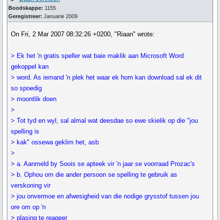
Boodskappe:
1155
Geregistreer:
Januarie 2009
On Fri, 2 Mar 2007 08:32:26 +0200, "Riaan" wrote:
> Ek het 'n gratis speller wat baie maklik aan Microsoft Word
gekoppel kan
> word. As iemand 'n plek het waar ek hom kan download sal ek dit
so spoedig
> moontlik doen
>
> Tot tyd en wyl, sal almal wat deesdae so ewe skielik op die "jou
spelling is
> kak" ossewa geklim het, asb
>
> a. Aanmeld by Soois se apteek vir 'n jaar se voorraad Prozac's
> b. Ophou om die ander persoon se spelling te gebruik as
verskoning vir
> jou onvermoe en afwesigheid van die nodige grysstof tussen jou
ore om op 'n
> plasing te reageer