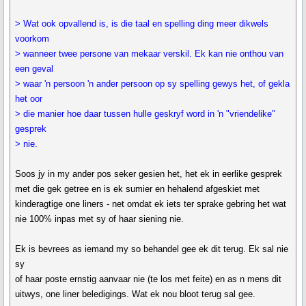
> Wat ook opvallend is, is die taal en spelling ding meer dikwels
voorkom
> wanneer twee persone van mekaar verskil. Ek kan nie onthou van
een geval
> waar 'n persoon 'n ander persoon op sy spelling gewys het, of gekla
het oor
> die manier hoe daar tussen hulle geskryf word in 'n "vriendelike"
gesprek
> nie.
Soos jy in my ander pos seker gesien het, het ek in eerlike gesprek
met die gek getree en is ek sumier en hehalend afgeskiet met
kinderagtige one liners - net omdat ek iets ter sprake gebring het wat
nie 100% inpas met sy of haar siening nie.
Ek is bevrees as iemand my so behandel gee ek dit terug. Ek sal nie
sy
of haar poste ernstig aanvaar nie (te los met feite) en as n mens dit
uitwys, one liner beledigings. Wat ek nou bloot terug sal gee.