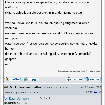
Gloudina as sy in 'n hoek gedryf word, om die spelling soos 'n
wafferse
sklid te gebruik om die gesprek in 'n ander rigting te stuur.
Wat ook opvallend is, is die taal en spelling ding meer dikwels
voorkom
wanneer twee persone van mekaar verskil. Ek kan nie onthou van
een geval
waar 'n persoon 'n ander persoon op sy spelling gewys het, of gekla
het oor
die manier hoe daar tussen hulle geskryf word in 'n "vriendelike"
gesprek
nie.
Rapporteer boodskap aan 'n moderator
Re: Afrikaanse Spelling
Vr., 02 Maart 2007
[
boodskap #113315
is 'n
08:42
antwoord op
boodskap #113305
]
Daun Johnson
Senior Lid
Boodskappe:
1155