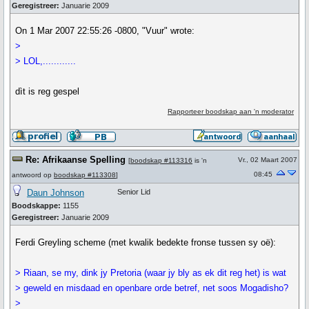
Geregistreer:
Januarie 2009
On 1 Mar 2007 22:55:26 -0800, "Vuur" wrote:
>
> LOL,............
dìt is reg gespel
Rapporteer boodskap aan 'n moderator
Re: Afrikaanse Spelling
Vr., 02 Maart 2007
[
boodskap #113316
is 'n
08:45
antwoord op
boodskap #113308
]
Daun Johnson
Senior Lid
Boodskappe:
1155
Geregistreer:
Januarie 2009
Ferdi Greyling scheme (met kwalik bedekte fronse tussen sy oë):
> Riaan, se my, dink jy Pretoria (waar jy bly as ek dit reg het) is wat
> geweld en misdaad en openbare orde betref, net soos Mogadisho?
>