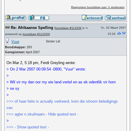
Rapporteer boodskap aan 'n moderator
Re: Afrikaanse Spelling
Vr., 02 Maart 2007
[
boodskap #113336
is 'n
15:24
antwoord op
boodskap #113335
]
Vuur
Senior Lid
Boodskappe:
283
Geregistreer:
April 2007
On Mar 2, 5:18 pm, Ferdi Greyling wrote:
> On 2 Mar 2007 00:09:54 -0800, "Vuur" wrote:
>
> Wil vir my dan oor my eie land vertel en as ek odentlik vir hom
> se sy
>
>>> of haar feite is actually verkeerd, kom die stroom beledigings
van
>>> agter n skuilnaam.- Hide quoted text -
>
>>> - Show quoted text -