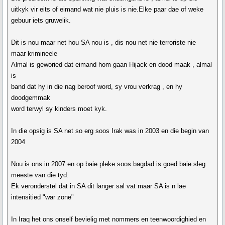
uitkyk vir eits of eimand wat nie pluis is nie.Elke paar dae of weke
gebuur iets gruwelik.
Dit is nou maar net hou SA nou is , dis nou net nie terroriste nie
maar krimineele
Almal is geworied dat eimand hom gaan Hijack en dood maak , almal
is
band dat hy in die nag beroof word, sy vrou verkrag , en hy
doodgemmak
word terwyl sy kinders moet kyk.
In die opsig is SA net so erg soos Irak was in 2003 en die begin van
2004
Nou is ons in 2007 en op baie pleke soos bagdad is goed baie sleg
meeste van die tyd.
Ek veronderstel dat in SA dit langer sal vat maar SA is n lae
intensitied "war zone"
In Iraq het ons onself bevielig met nommers en teenwoordighied en