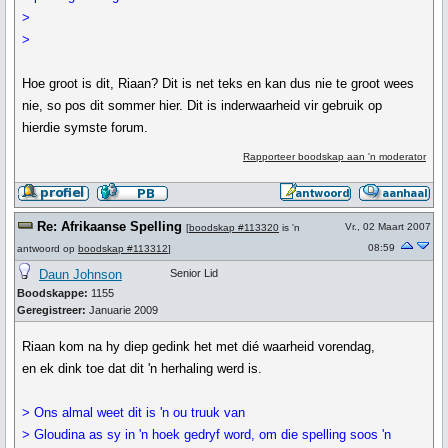
>
>
Hoe groot is dit, Riaan? Dit is net teks en kan dus nie te groot wees
nie, so pos dit sommer hier. Dit is inderwaarheid vir gebruik op
hierdie symste forum.
Rapporteer boodskap aan 'n moderator
Re: Afrikaanse Spelling
Vr., 02 Maart 2007
[
boodskap #113320
is 'n
08:59
antwoord op
boodskap #113312
]
Daun Johnson
Senior Lid
Boodskappe:
1155
Geregistreer:
Januarie 2009
Riaan kom na hy diep gedink het met dié waarheid vorendag,
en ek dink toe dat dit 'n herhaling werd is.
> Ons almal weet dit is 'n ou truuk van
> Gloudina as sy in 'n hoek gedryf word, om die spelling soos 'n