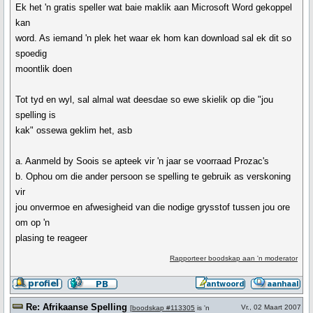
Ek het 'n gratis speller wat baie maklik aan Microsoft Word gekoppel
kan
word. As iemand 'n plek het waar ek hom kan download sal ek dit so
spoedig
moontlik doen
Tot tyd en wyl, sal almal wat deesdae so ewe skielik op die "jou
spelling is
kak" ossewa geklim het, asb
a. Aanmeld by Soois se apteek vir 'n jaar se voorraad Prozac's
b. Ophou om die ander persoon se spelling te gebruik as verskoning
vir
jou onvermoe en afwesigheid van die nodige grysstof tussen jou ore
om op 'n
plasing te reageer
Rapporteer boodskap aan 'n moderator
Re: Afrikaanse Spelling
Vr., 02 Maart 2007
[
boodskap #113305
is 'n