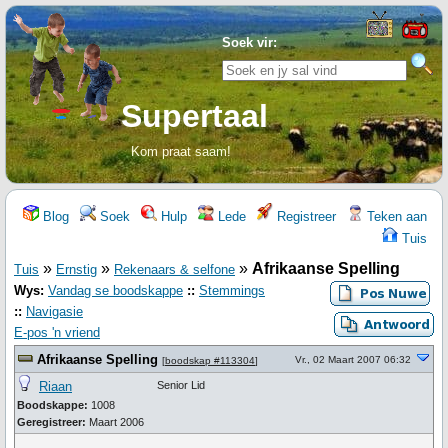
Soek vir:
Supertaal
Kom praat saam!
Blog
Soek
Hulp
Lede
Registreer
Teken aan
Tuis
»
»
»
Afrikaanse Spelling
Tuis
Ernstig
Rekenaars & selfone
Wys:
Vandag se boodskappe
::
Stemmings
::
Navigasie
E-pos 'n vriend
Afrikaanse Spelling
Vr., 02 Maart 2007 06:32
[
boodskap #113304
]
Riaan
Senior Lid
Boodskappe:
1008
Geregistreer:
Maart 2006