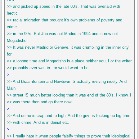
>> and picked up speed in the late 80's. That was overlaid with
hectic
>> racial migration that brought it's own problems of poverty and
crime
>> in the 90's. But Jhb was not Madrid in 1994 and is now not
Mogadisho.
>> It was never Madrid or Geneve, it was crumbling in the inner city
for
>> a looong time and Mogadisho is a place neither you, I or the writer
>> probably ever was in - or would want to be.
>
>> And Braamfontein and Newtown IS actually reviving nicely. And
Main
>> street IS much better looking than it was end of the 80's. I know. I
>> was there then and go there now.
>
>> And crime is crap and to high. And the govt is fucking up big time
>> with crime. And is in denial etc.
>
>> I really hate it when people falsify things to prove their ideological