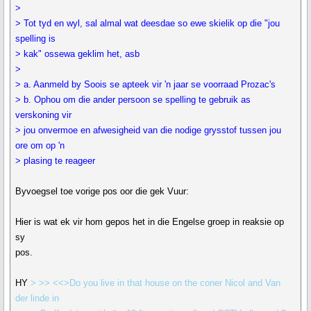
>
> Tot tyd en wyl, sal almal wat deesdae so ewe skielik op die "jou
spelling is
> kak" ossewa geklim het, asb
>
> a. Aanmeld by Soois se apteek vir 'n jaar se voorraad Prozac's
> b. Ophou om die ander persoon se spelling te gebruik as
verskoning vir
> jou onvermoe en afwesigheid van die nodige grysstof tussen jou
ore om op 'n
> plasing te reageer
Byvoegsel toe vorige pos oor die gek Vuur:
Hier is wat ek vir hom gepos het in die Engelse groep in reaksie op
sy
pos.
HY
> >> <<>Do you live in that house on the coner Nicol and Van
der linde in