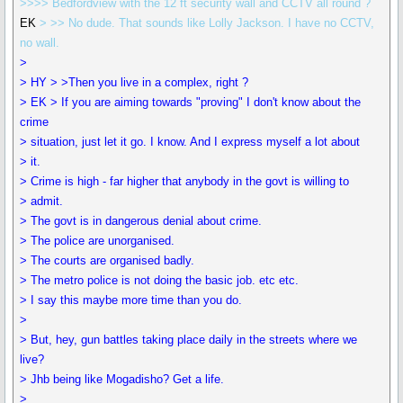
>>>> Bedfordview with the 12 ft security wall and CCTV all round ?
EK
> >> No dude. That sounds like Lolly Jackson. I have no CCTV,
no wall.
>
> HY > >Then you live in a complex, right ?
> EK > If you are aiming towards "proving" I don't know about the
crime
> situation, just let it go. I know. And I express myself a lot about
> it.
> Crime is high - far higher that anybody in the govt is willing to
> admit.
> The govt is in dangerous denial about crime.
> The police are unorganised.
> The courts are organised badly.
> The metro police is not doing the basic job. etc etc.
> I say this maybe more time than you do.
>
> But, hey, gun battles taking place daily in the streets where we
live?
> Jhb being like Mogadisho? Get a life.
>