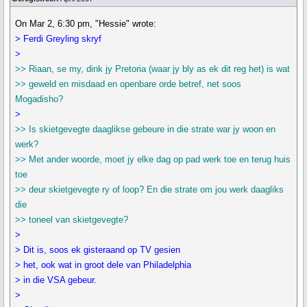
On Mar 2, 6:30 pm, "Hessie" wrote:
> Ferdi Greyling skryf
>
>> Riaan, se my, dink jy Pretoria (waar jy bly as ek dit reg het) is wat
>> geweld en misdaad en openbare orde betref, net soos
Mogadisho?
>
>> Is skietgevegte daaglikse gebeure in die strate war jy woon en
werk?
>> Met ander woorde, moet jy elke dag op pad werk toe en terug huis
toe
>> deur skietgevegte ry of loop? En die strate om jou werk daagliks
die
>> toneel van skietgevegte?
>
> Dit is, soos ek gisteraand op TV gesien
> het, ook wat in groot dele van Philadelphia
> in die VSA gebeur.
>