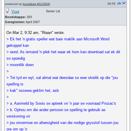
06:55
antwoord op
boodskap #113304
]
Vuur
Senior Lid
Boodskappe:
283
Geregistreer:
April 2007
On Mar 2, 9:32 am, "Riaan" wrote:
> Ek het 'n gratis speller wat baie maklik aan Microsoft Word
gekoppel kan
> word. As iemand 'n plek het waar ek hom kan download sal ek dit
so spoedig
> moontlik doen
>
> Tot tyd en wyl, sal almal wat deesdae so ewe skielik op die "jou
spelling is
> kak" ossewa geklim het, asb
>
> a. Aanmeld by Soois se apteek vir 'n jaar se voorraad Prozac's
> b. Ophou om die ander persoon se spelling te gebruik as
verskoning vir
> jou onvermoe en afwesigheid van die nodige grysstof tussen jou
ore om op 'n