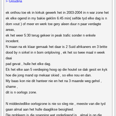
> Gloudina
ek onthou toe ek in kirkuk gewerk het in 2003-2004 in n war zone het
ek elke ogend in my bakie geklim 6:45 min( selfde tyd elke dag is n
dom vout ) of meer en werk toe gery aleen duur n paar verdagte
areas,
ek het weer 5:30 terug gekeer in peak trafic sonder n enkele
incedent.
N maan na ek klaar gemaak het daar is 2 Suid afrikaners en 3 britte
dood by n sirkel in n bom ontploving , ek het so twee maal n week
daai
pad gevat , hulle het elke dag.
Ek het elke aan 5 verdieping hoog op die houtel se dak gesit en kyk
hoe die jong mand op mekaar skied , so elke nou en dan.
My baas kon nie dit hanteer nie en het na 3 maande weg gehol ,
shame ,
dit is n oorlogs zone.
N middestedlike oorlogzone is nie so sleg nie , meeste van die tyd
gaan almal aan het hulle daaglikse besighied.
Die probleem is die spanning wat onderligend is , almal is op die