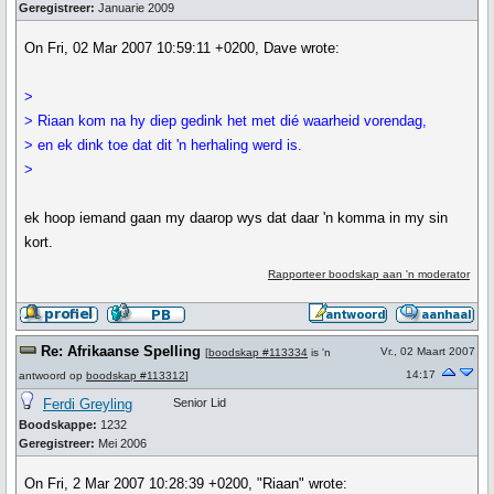
Geregistreer:
Januarie 2009
On Fri, 02 Mar 2007 10:59:11 +0200, Dave wrote:
>
> Riaan kom na hy diep gedink het met dié waarheid vorendag,
> en ek dink toe dat dit 'n herhaling werd is.
>
ek hoop iemand gaan my daarop wys dat daar 'n komma in my sin
kort.
Rapporteer boodskap aan 'n moderator
Re: Afrikaanse Spelling
Vr., 02 Maart 2007
[
boodskap #113334
is 'n
14:17
antwoord op
boodskap #113312
]
Ferdi Greyling
Senior Lid
Boodskappe:
1232
Geregistreer:
Mei 2006
On Fri, 2 Mar 2007 10:28:39 +0200, "Riaan" wrote: