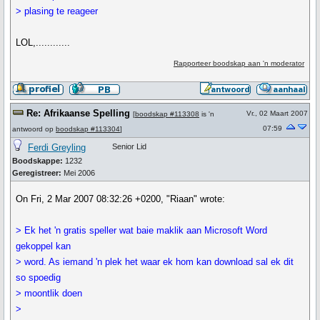
> plasing te reageer
LOL,............
Rapporteer boodskap aan 'n moderator
Re: Afrikaanse Spelling
Vr., 02 Maart 2007
[
boodskap #113308
is 'n
07:59
antwoord op
boodskap #113304
]
Ferdi Greyling
Senior Lid
Boodskappe:
1232
Geregistreer:
Mei 2006
On Fri, 2 Mar 2007 08:32:26 +0200, "Riaan" wrote:
> Ek het 'n gratis speller wat baie maklik aan Microsoft Word
gekoppel kan
> word. As iemand 'n plek het waar ek hom kan download sal ek dit
so spoedig
> moontlik doen
>