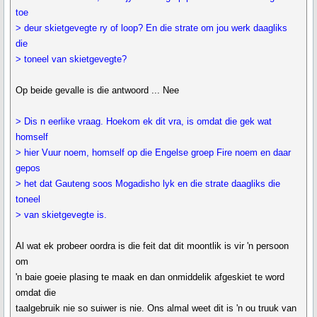
toe
> deur skietgevegte ry of loop? En die strate om jou werk daagliks
die
> toneel van skietgevegte?
Op beide gevalle is die antwoord ... Nee
> Dis n eerlike vraag. Hoekom ek dit vra, is omdat die gek wat
homself
> hier Vuur noem, homself op die Engelse groep Fire noem en daar
gepos
> het dat Gauteng soos Mogadisho lyk en die strate daagliks die
toneel
> van skietgevegte is.
Al wat ek probeer oordra is die feit dat dit moontlik is vir 'n persoon
om
'n baie goeie plasing te maak en dan onmiddelik afgeskiet te word
omdat die
taalgebruik nie so suiwer is nie. Ons almal weet dit is 'n ou truuk van