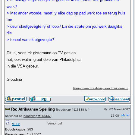
werk?
> Met ander woorde, moet jy elke dag op pad werk toe en terug huis
toe
> deur skietgevegte ry of loop? En die strate om jou werk daagliks
die
> toneel van skietgevegte?
Dit is, soos ek gisteraand op TV gesien
het, ook wat in groot dele van Philadelphia
in die VSA gebeur.
Gloudina
Rapporteer boodskap aan 'n moderator
Re: Afrikaanse Spelling
Vr., 02 Maart 2007
[
boodskap #113338
is 'n
17:08
antwoord op
boodskap #113337
]
Vuur
Senior Lid
Boodskappe:
283
Geregistreer:
April 2007