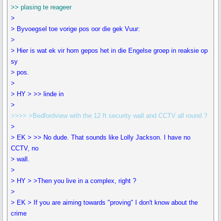
>> plasing te reageer
>
> Byvoegsel toe vorige pos oor die gek Vuur:
>
> Hier is wat ek vir hom gepos het in die Engelse groep in reaksie op
sy
> pos.
>
> HY > >> linde in
>
>>>> >Bedfordview with the 12 ft security wall and CCTV all round ?
>
> EK > >> No dude. That sounds like Lolly Jackson. I have no
CCTV, no
> wall.
>
> HY > >Then you live in a complex, right ?
>
> EK > If you are aiming towards "proving" I don't know about the
crime