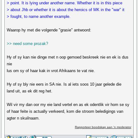
> point. It is lying under another name. Whether it is in this piece
> about Jhb or whether it is about the heroics of MK in the "war" it
> fought, to name another example.
Waarop hy met die volgende "grasie" antwoord:
>> need some prozak?
Hy of sy kan nie dinge met n oop gemoed beskreek nie en ek is dus
nie
lus om sy of haar kak in vrot Afrikaans te vat nie.
Hy of sy bly nie eers in SA nie. Is al iets soos 10 jaar gelede die
land uit, as ek dit reg het.
Wil vir my dan oor my eie land vertel en as ek odentlik vir hom se sy
of haar feite is actually verkeerd, kom die stroom beledigings van
agter n skuilnaam.
Rapporteer boodskap aan 'n moderator