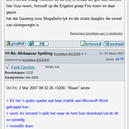
hier Vuur noem, homself op die Engelse groep Fire noem en daar
gepos
het dat Gauteng soos Mogadisho lyk en die strate daagliks die toneel
van skietgevegte is.
Rapporteer boodskap aan 'n moderator
Re: Afrikaanse Spelling
Vr., 02 Maart 2007
[
boodskap #113309
is 'n
08:05
antwoord op
boodskap #113304
]
Ferdi Greyling
Senior Lid
Boodskappe:
1232
Geregistreer:
Mei 2006
On Fri, 2 Mar 2007 08:32:26 +0200, "Riaan" wrote:
> Ek het 'n gratis speller wat baie maklik aan Microsoft Word
gekoppel kan
> word. As iemand 'n plek het waar ek hom kan download sal ek dit
so spoedig
> moontlik doen