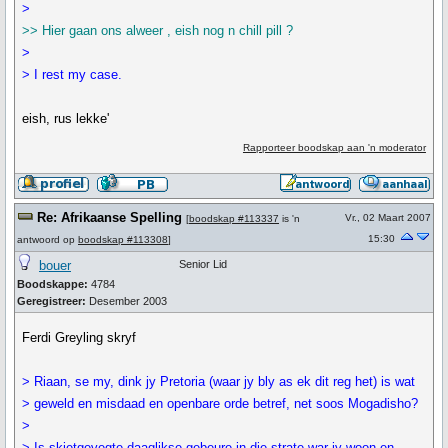
>
>> Hier gaan ons alweer , eish nog n chill pill ?
>
> I rest my case.
eish, rus lekke'
Rapporteer boodskap aan 'n moderator
Re: Afrikaanse Spelling
Vr., 02 Maart 2007
[
boodskap #113337
is 'n
15:30
antwoord op
boodskap #113308
]
bouer
Senior Lid
Boodskappe:
4784
Geregistreer:
Desember 2003
Ferdi Greyling skryf
> Riaan, se my, dink jy Pretoria (waar jy bly as ek dit reg het) is wat
> geweld en misdaad en openbare orde betref, net soos Mogadisho?
>
> Is skietgevegte daaglikse gebeure in die strate war jy woon en