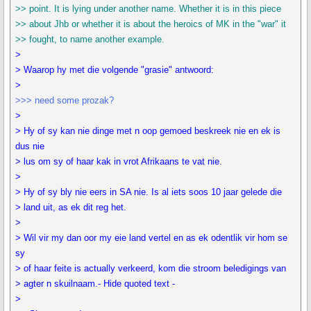
>> point. It is lying under another name. Whether it is in this piece
>> about Jhb or whether it is about the heroics of MK in the "war" it
>> fought, to name another example.
>
> Waarop hy met die volgende "grasie" antwoord:
>
>>> need some prozak?
>
> Hy of sy kan nie dinge met n oop gemoed beskreek nie en ek is
dus nie
> lus om sy of haar kak in vrot Afrikaans te vat nie.
>
> Hy of sy bly nie eers in SA nie. Is al iets soos 10 jaar gelede die
> land uit, as ek dit reg het.
>
> Wil vir my dan oor my eie land vertel en as ek odentlik vir hom se
sy
> of haar feite is actually verkeerd, kom die stroom beledigings van
> agter n skuilnaam.- Hide quoted text -
>