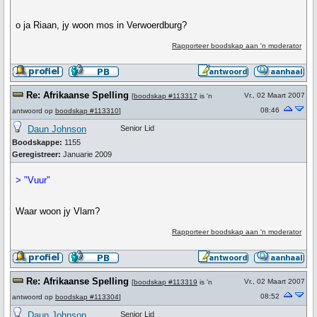
o ja Riaan, jy woon mos in Verwoerdburg?
Rapporteer boodskap aan 'n moderator
Re: Afrikaanse Spelling
Vr., 02 Maart 2007
[
boodskap #113317
is 'n
08:46
antwoord op
boodskap #113310
]
Daun Johnson
Senior Lid
Boodskappe:
1155
Geregistreer:
Januarie 2009
> "Vuur"
Waar woon jy Vlam?
Rapporteer boodskap aan 'n moderator
Re: Afrikaanse Spelling
Vr., 02 Maart 2007
[
boodskap #113319
is 'n
08:52
antwoord op
boodskap #113304
]
Daun Johnson
Senior Lid