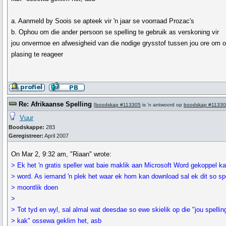
a. Aanmeld by Soois se apteek vir 'n jaar se voorraad Prozac's
b. Ophou om die ander persoon se spelling te gebruik as verskoning vir
jou onvermoe en afwesigheid van die nodige grysstof tussen jou ore om o
plasing te reageer
Re: Afrikaanse Spelling
[
boodskap #113305
is 'n antwoord op
boodskap #1133
Vuur
Boodskappe:
283
Geregistreer:
April 2007
On Mar 2, 9:32 am, "Riaan" wrote:
> Ek het 'n gratis speller wat baie maklik aan Microsoft Word gekoppel k
> word. As iemand 'n plek het waar ek hom kan download sal ek dit so s
> moontlik doen
>
> Tot tyd en wyl, sal almal wat deesdae so ewe skielik op die "jou spelling
> kak" ossewa geklim het, asb