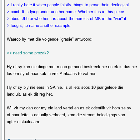
> I really hate it when people falsify things to prove their ideological
> point. It is lying under another name. Whether it is in this piece
> about Jhb or whether it is about the heroics of MK in the "war" it
> fought, to name another example.
Waarop hy met die volgende "grasie" antwoord:
>> need some prozak?
Hy of sy kan nie dinge met n oop gemoed beskreek nie en ek is dus nie
lus om sy of haar kak in vrot Afrikaans te vat nie.
Hy of sy bly nie eers in SA nie. Is al iets soos 10 jaar gelede die
land uit, as ek dit reg het.
Wil vir my dan oor my eie land vertel en as ek odentlik vir hom se sy
of haar feite is actually verkeerd, kom die stroom beledigings van
agter n skuilnaam.