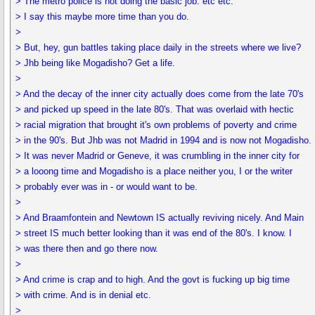
> The metro police is not doing the basic job. etc etc.
> I say this maybe more time than you do.
>
> But, hey, gun battles taking place daily in the streets where we live?
> Jhb being like Mogadisho? Get a life.
>
> And the decay of the inner city actually does come from the late 70's
> and picked up speed in the late 80's. That was overlaid with hectic
> racial migration that brought it's own problems of poverty and crime
> in the 90's. But Jhb was not Madrid in 1994 and is now not Mogadisho.
> It was never Madrid or Geneve, it was crumbling in the inner city for
> a looong time and Mogadisho is a place neither you, I or the writer
> probably ever was in - or would want to be.
>
> And Braamfontein and Newtown IS actually reviving nicely. And Main
> street IS much better looking than it was end of the 80's. I know. I
> was there then and go there now.
>
> And crime is crap and to high. And the govt is fucking up big time
> with crime. And is in denial etc.
>