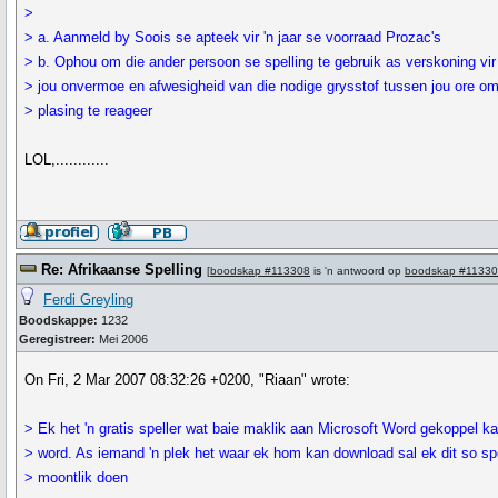
>
> a. Aanmeld by Soois se apteek vir 'n jaar se voorraad Prozac's
> b. Ophou om die ander persoon se spelling te gebruik as verskoning vir
> jou onvermoe en afwesigheid van die nodige grysstof tussen jou ore om
> plasing te reageer
LOL,............
Re: Afrikaanse Spelling
[
boodskap #113308
is 'n antwoord op
boodskap #1133
Ferdi Greyling
Boodskappe:
1232
Geregistreer:
Mei 2006
On Fri, 2 Mar 2007 08:32:26 +0200, "Riaan" wrote:
> Ek het 'n gratis speller wat baie maklik aan Microsoft Word gekoppel k
> word. As iemand 'n plek het waar ek hom kan download sal ek dit so s
> moontlik doen