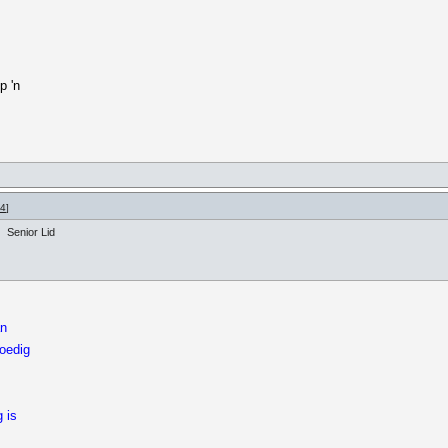
p 'n
04
]
Senior Lid
an
poedig
 is