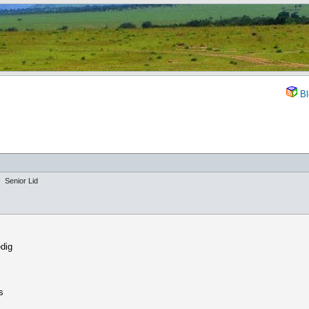
Bl
Senior Lid
edig
s