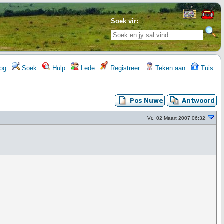
Soek vir:
og
Soek
Hulp
Lede
Registreer
Teken aan
Tuis
Vr., 02 Maart 2007 06:32