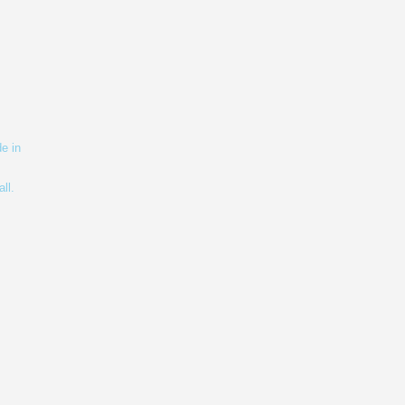
e in
ll.