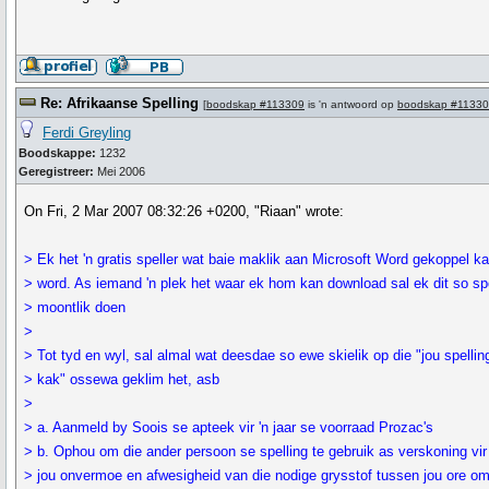
Re: Afrikaanse Spelling
[
boodskap #113309
is 'n antwoord op
boodskap #1133
Ferdi Greyling
Boodskappe:
1232
Geregistreer:
Mei 2006
On Fri, 2 Mar 2007 08:32:26 +0200, "Riaan" wrote:
> Ek het 'n gratis speller wat baie maklik aan Microsoft Word gekoppel k
> word. As iemand 'n plek het waar ek hom kan download sal ek dit so s
> moontlik doen
>
> Tot tyd en wyl, sal almal wat deesdae so ewe skielik op die "jou spelling
> kak" ossewa geklim het, asb
>
> a. Aanmeld by Soois se apteek vir 'n jaar se voorraad Prozac's
> b. Ophou om die ander persoon se spelling te gebruik as verskoning vir
> jou onvermoe en afwesigheid van die nodige grysstof tussen jou ore om