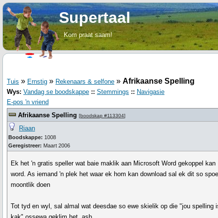
Supertaal
Kom praat saam!
»
»
»
Afrikaanse Spelling
Tuis
Ernstig
Rekenaars & selfone
Wys:
Vandag se boodskappe
::
Stemmings
::
Navigasie
E-pos 'n vriend
Afrikaanse Spelling
[
boodskap #113304
]
Riaan
Boodskappe:
1008
Geregistreer:
Maart 2006
Ek het 'n gratis speller wat baie maklik aan Microsoft Word gekoppel kan
word. As iemand 'n plek het waar ek hom kan download sal ek dit so spo
moontlik doen
Tot tyd en wyl, sal almal wat deesdae so ewe skielik op die "jou spelling i
kak" ossewa geklim het, asb