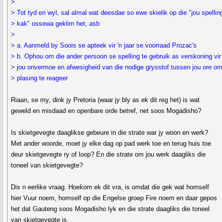
>
> Tot tyd en wyl, sal almal wat deesdae so ewe skielik op die "jou spelling
> kak" ossewa geklim het, asb
>
> a. Aanmeld by Soois se apteek vir 'n jaar se voorraad Prozac's
> b. Ophou om die ander persoon se spelling te gebruik as verskoning vir
> jou onvermoe en afwesigheid van die nodige grysstof tussen jou ore om
> plasing te reageer
Riaan, se my, dink jy Pretoria (waar jy bly as ek dit reg het) is wat
geweld en misdaad en openbare orde betref, net soos Mogadisho?
Is skietgevegte daaglikse gebeure in die strate war jy woon en werk?
Met ander woorde, moet jy elke dag op pad werk toe en terug huis toe
deur skietgevegte ry of loop? En die strate om jou werk daagliks die
toneel van skietgevegte?
Dis n eerlike vraag. Hoekom ek dit vra, is omdat die gek wat homself
hier Vuur noem, homself op die Engelse groep Fire noem en daar gepos
het dat Gauteng soos Mogadisho lyk en die strate daagliks die toneel
van skietgevegte is.