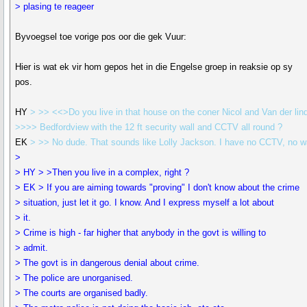
> plasing te reageer
Byvoegsel toe vorige pos oor die gek Vuur:
Hier is wat ek vir hom gepos het in die Engelse groep in reaksie op sy
pos.
HY
> >> <<>Do you live in that house on the coner Nicol and Van der lind
>>>> Bedfordview with the 12 ft security wall and CCTV all round ?
EK
> >> No dude. That sounds like Lolly Jackson. I have no CCTV, no wa
>
> HY > >Then you live in a complex, right ?
> EK > If you are aiming towards "proving" I don't know about the crime
> situation, just let it go. I know. And I express myself a lot about
> it.
> Crime is high - far higher that anybody in the govt is willing to
> admit.
> The govt is in dangerous denial about crime.
> The police are unorganised.
> The courts are organised badly.