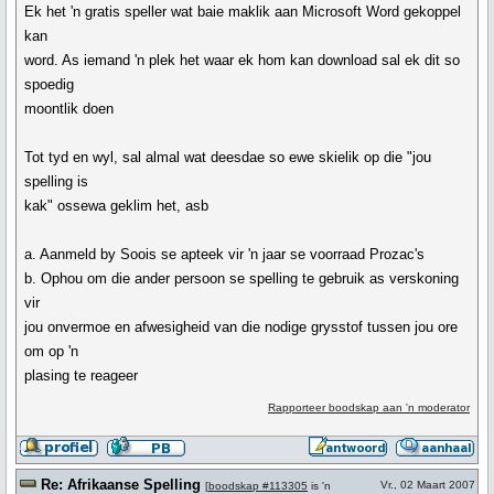
Ek het 'n gratis speller wat baie maklik aan Microsoft Word gekoppel
kan
word. As iemand 'n plek het waar ek hom kan download sal ek dit so
spoedig
moontlik doen
Tot tyd en wyl, sal almal wat deesdae so ewe skielik op die "jou
spelling is
kak" ossewa geklim het, asb
a. Aanmeld by Soois se apteek vir 'n jaar se voorraad Prozac's
b. Ophou om die ander persoon se spelling te gebruik as verskoning
vir
jou onvermoe en afwesigheid van die nodige grysstof tussen jou ore
om op 'n
plasing te reageer
Rapporteer boodskap aan 'n moderator
Re: Afrikaanse Spelling
Vr., 02 Maart 2007
[
boodskap #113305
is 'n