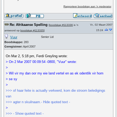
Rapporteer boodskap aan 'n moderator
Re: Afrikaanse Spelling
Vr., 02 Maart 2007
[
boodskap #113336
is 'n
15:24
antwoord op
boodskap #113335
]
Vuur
Senior Lid
Boodskappe:
283
Geregistreer:
April 2007
On Mar 2, 5:18 pm, Ferdi Greyling wrote:
> On 2 Mar 2007 00:09:54 -0800, "Vuur" wrote:
>
> Wil vir my dan oor my eie land vertel en as ek odentlik vir hom
> se sy
>
>>> of haar feite is actually verkeerd, kom die stroom beledigings
van
>>> agter n skuilnaam.- Hide quoted text -
>
>>> - Show quoted text -