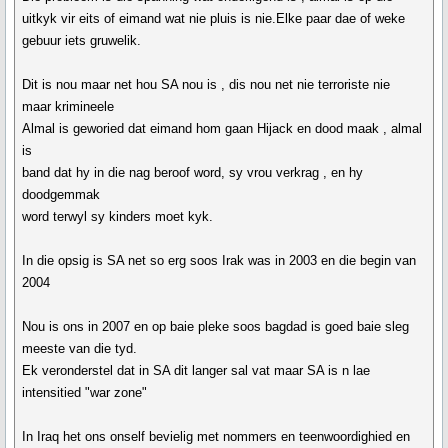
uitkyk vir eits of eimand wat nie pluis is nie.Elke paar dae of weke
gebuur iets gruwelik.
Dit is nou maar net hou SA nou is , dis nou net nie terroriste nie
maar krimineele
Almal is geworied dat eimand hom gaan Hijack en dood maak , almal
is
band dat hy in die nag beroof word, sy vrou verkrag , en hy
doodgemmak
word terwyl sy kinders moet kyk.
In die opsig is SA net so erg soos Irak was in 2003 en die begin van
2004
Nou is ons in 2007 en op baie pleke soos bagdad is goed baie sleg
meeste van die tyd.
Ek veronderstel dat in SA dit langer sal vat maar SA is n lae
intensitied "war zone"
In Iraq het ons onself bevielig met nommers en teenwoordighied en