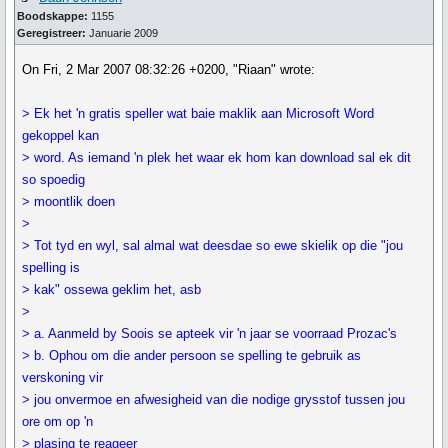
Boodskappe:
1155
Geregistreer:
Januarie 2009
On Fri, 2 Mar 2007 08:32:26 +0200, "Riaan" wrote:
> Ek het 'n gratis speller wat baie maklik aan Microsoft Word
gekoppel kan
> word. As iemand 'n plek het waar ek hom kan download sal ek dit
so spoedig
> moontlik doen
>
> Tot tyd en wyl, sal almal wat deesdae so ewe skielik op die "jou
spelling is
> kak" ossewa geklim het, asb
>
> a. Aanmeld by Soois se apteek vir 'n jaar se voorraad Prozac's
> b. Ophou om die ander persoon se spelling te gebruik as
verskoning vir
> jou onvermoe en afwesigheid van die nodige grysstof tussen jou
ore om op 'n
> plasing te reageer