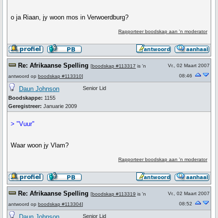
o ja Riaan, jy woon mos in Verwoerdburg?
Rapporteer boodskap aan 'n moderator
Re: Afrikaanse Spelling
Vr., 02 Maart 2007
[
boodskap #113317
is 'n
08:46
antwoord op
boodskap #113310
]
Daun Johnson
Senior Lid
Boodskappe:
1155
Geregistreer:
Januarie 2009
> "Vuur"
Waar woon jy Vlam?
Rapporteer boodskap aan 'n moderator
Re: Afrikaanse Spelling
Vr., 02 Maart 2007
[
boodskap #113319
is 'n
08:52
antwoord op
boodskap #113304
]
Daun Johnson
Senior Lid