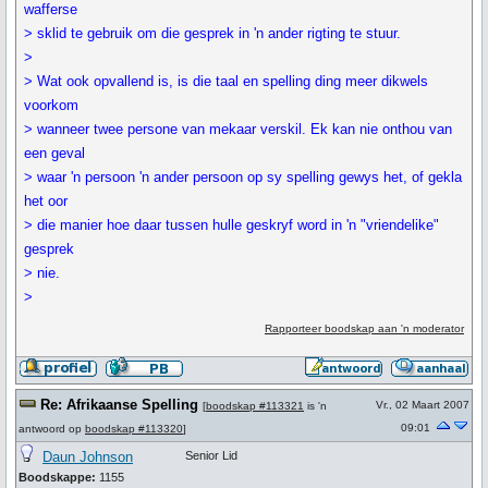
wafferse
> sklid te gebruik om die gesprek in 'n ander rigting te stuur.
>
> Wat ook opvallend is, is die taal en spelling ding meer dikwels
voorkom
> wanneer twee persone van mekaar verskil. Ek kan nie onthou van
een geval
> waar 'n persoon 'n ander persoon op sy spelling gewys het, of gekla
het oor
> die manier hoe daar tussen hulle geskryf word in 'n "vriendelike"
gesprek
> nie.
>
Rapporteer boodskap aan 'n moderator
Re: Afrikaanse Spelling
Vr., 02 Maart 2007
[
boodskap #113321
is 'n
09:01
antwoord op
boodskap #113320
]
Daun Johnson
Senior Lid
Boodskappe:
1155