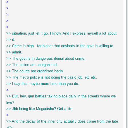
>
>
>
>
>
>> situation, just let it go. I know. And I express myself a lot about
>> it.
>> Crime is high - far higher that anybody in the govt is willing to
>> admit.
>> The govt is in dangerous denial about crime.
>> The police are unorganised.
>> The courts are organised badly.
>> The metro police is not doing the basic job. etc etc.
>> I say this maybe more time than you do.
>
>> But, hey, gun battles taking place daily in the streets where we
live?
>> Jhb being like Mogadisho? Get a life.
>
>> And the decay of the inner city actually does come from the late
70's