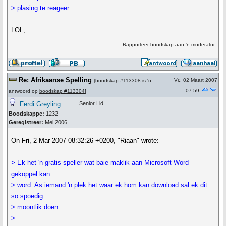
> plasing te reageer
LOL,............
Rapporteer boodskap aan 'n moderator
Re: Afrikaanse Spelling
Vr., 02 Maart 2007
[
boodskap #113308
is 'n
07:59
antwoord op
boodskap #113304
]
Ferdi Greyling
Senior Lid
Boodskappe:
1232
Geregistreer:
Mei 2006
On Fri, 2 Mar 2007 08:32:26 +0200, "Riaan" wrote:
> Ek het 'n gratis speller wat baie maklik aan Microsoft Word
gekoppel kan
> word. As iemand 'n plek het waar ek hom kan download sal ek dit
so spoedig
> moontlik doen
>