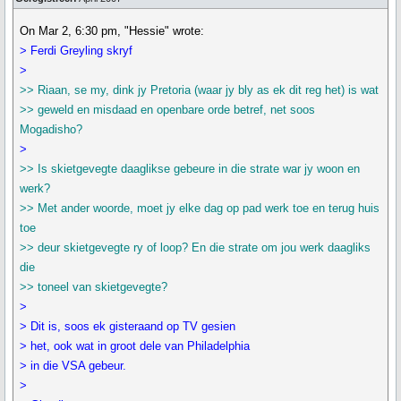
On Mar 2, 6:30 pm, "Hessie" wrote:
> Ferdi Greyling skryf
>
>> Riaan, se my, dink jy Pretoria (waar jy bly as ek dit reg het) is wat
>> geweld en misdaad en openbare orde betref, net soos
Mogadisho?
>
>> Is skietgevegte daaglikse gebeure in die strate war jy woon en
werk?
>> Met ander woorde, moet jy elke dag op pad werk toe en terug huis
toe
>> deur skietgevegte ry of loop? En die strate om jou werk daagliks
die
>> toneel van skietgevegte?
>
> Dit is, soos ek gisteraand op TV gesien
> het, ook wat in groot dele van Philadelphia
> in die VSA gebeur.
>