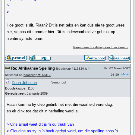
>
>
Hoe groot is dit, Riaan? Dit is net teks en kan dus nie te groot wees
nie, so pos dit sommer hier. Dit is inderwaarheid vir gebruik op
hierdie symste forum.
Rapporteer boodskap aan 'n moderator
Re: Afrikaanse Spelling
Vr., 02 Maart 2007
[
boodskap #113320
is 'n
08:59
antwoord op
boodskap #113312
]
Daun Johnson
Senior Lid
Boodskappe:
1155
Geregistreer:
Januarie 2009
Riaan kom na hy diep gedink het met dié waarheid vorendag,
en ek dink toe dat dit 'n herhaling werd is.
> Ons almal weet dit is 'n ou truuk van
> Gloudina as sy in 'n hoek gedryf word, om die spelling soos 'n