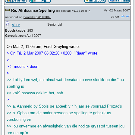
Re: Afrikaanse Spelling
Vr., 02 Maart 2007
[
boodskap #113310
is 'n
08:09
antwoord op
boodskap #113309
]
Vuur
Senior Lid
Boodskappe:
283
Geregistreer:
April 2007
On Mar 2, 11:05 am, Ferdi Greyling wrote:
> On Fri, 2 Mar 2007 08:32:26 +0200, "Riaan" wrote:
>
> > moontlik doen
>
>> Tot tyd en wyl, sal almal wat deesdae so ewe skielik op die "jou
spelling is
>> kak" ossewa geklim het, asb
>
>> a. Aanmeld by Soois se apteek vir 'n jaar se voorraad Prozac's
>> b. Ophou om die ander persoon se spelling te gebruik as
verskoning vir
>> jou onvermoe en afwesigheid van die nodige grysstof tussen jou
ore om op 'n