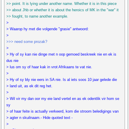
>> point. It is lying under another name. Whether it is in this piece
>> about Jhb or whether it is about the heroics of MK in the "war" it
>> fought, to name another example.
>
> Waarop hy met die volgende "grasie" antwoord:
>
>>> need some prozak?
>
> Hy of sy kan nie dinge met n oop gemoed beskreek nie en ek is
dus nie
> lus om sy of haar kak in vrot Afrikaans te vat nie.
>
> Hy of sy bly nie eers in SA nie. Is al iets soos 10 jaar gelede die
> land uit, as ek dit reg het.
>
> Wil vir my dan oor my eie land vertel en as ek odentlik vir hom se
sy
> of haar feite is actually verkeerd, kom die stroom beledigings van
> agter n skuilnaam.- Hide quoted text -
>