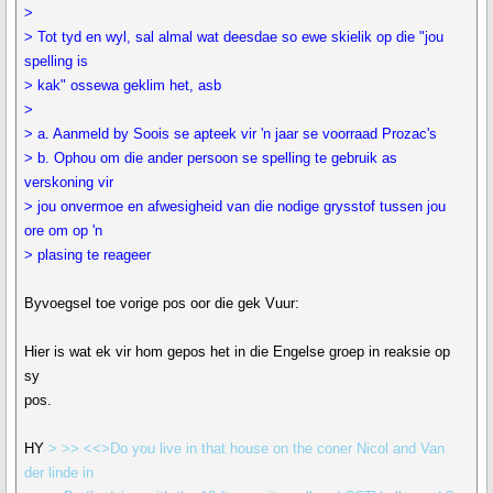
>
> Tot tyd en wyl, sal almal wat deesdae so ewe skielik op die "jou
spelling is
> kak" ossewa geklim het, asb
>
> a. Aanmeld by Soois se apteek vir 'n jaar se voorraad Prozac's
> b. Ophou om die ander persoon se spelling te gebruik as
verskoning vir
> jou onvermoe en afwesigheid van die nodige grysstof tussen jou
ore om op 'n
> plasing te reageer
Byvoegsel toe vorige pos oor die gek Vuur:
Hier is wat ek vir hom gepos het in die Engelse groep in reaksie op
sy
pos.
HY
> >> <<>Do you live in that house on the coner Nicol and Van
der linde in