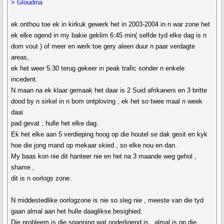
> Gloudina
ek onthou toe ek in kirkuk gewerk het in 2003-2004 in n war zone het
ek elke ogend in my bakie geklim 6:45 min( selfde tyd elke dag is n
dom vout ) of meer en werk toe gery aleen duur n paar verdagte
areas,
ek het weer 5:30 terug gekeer in peak trafic sonder n enkele
incedent.
N maan na ek klaar gemaak het daar is 2 Suid afrikaners en 3 britte
dood by n sirkel in n bom ontploving , ek het so twee maal n week
daai
pad gevat , hulle het elke dag.
Ek het elke aan 5 verdieping hoog op die houtel se dak gesit en kyk
hoe die jong mand op mekaar skied , so elke nou en dan.
My baas kon nie dit hanteer nie en het na 3 maande weg gehol ,
shame ,
dit is n oorlogs zone.
N middestedlike oorlogzone is nie so sleg nie , meeste van die tyd
gaan almal aan het hulle daaglikse besighied.
Die probleem is die spanning wat onderligend is , almal is op die