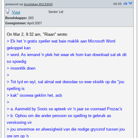
06:55
antwoord op
boodskap #113304
]
Vuur
Senior Lid
Boodskappe:
283
Geregistreer:
April 2007
On Mar 2, 9:32 am, "Riaan" wrote:
> Ek het 'n gratis speller wat baie maklik aan Microsoft Word
gekoppel kan
> word. As iemand 'n plek het waar ek hom kan download sal ek dit
so spoedig
> moontlik doen
>
> Tot tyd en wyl, sal almal wat deesdae so ewe skielik op die "jou
spelling is
> kak" ossewa geklim het, asb
>
> a. Aanmeld by Soois se apteek vir 'n jaar se voorraad Prozac's
> b. Ophou om die ander persoon se spelling te gebruik as
verskoning vir
> jou onvermoe en afwesigheid van die nodige grysstof tussen jou
ore om op 'n