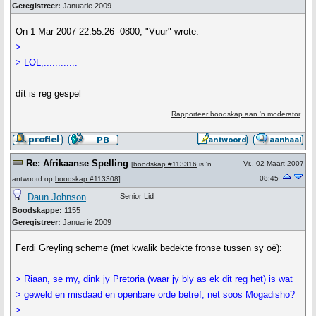
Geregistreer:
Januarie 2009
On 1 Mar 2007 22:55:26 -0800, "Vuur" wrote:
>
> LOL,............
dìt is reg gespel
Rapporteer boodskap aan 'n moderator
Re: Afrikaanse Spelling
Vr., 02 Maart 2007
[
boodskap #113316
is 'n
08:45
antwoord op
boodskap #113308
]
Daun Johnson
Senior Lid
Boodskappe:
1155
Geregistreer:
Januarie 2009
Ferdi Greyling scheme (met kwalik bedekte fronse tussen sy oë):
> Riaan, se my, dink jy Pretoria (waar jy bly as ek dit reg het) is wat
> geweld en misdaad en openbare orde betref, net soos Mogadisho?
>