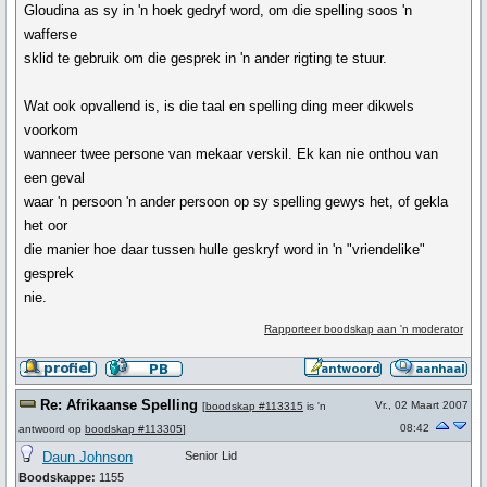
Gloudina as sy in 'n hoek gedryf word, om die spelling soos 'n
wafferse
sklid te gebruik om die gesprek in 'n ander rigting te stuur.
Wat ook opvallend is, is die taal en spelling ding meer dikwels
voorkom
wanneer twee persone van mekaar verskil. Ek kan nie onthou van
een geval
waar 'n persoon 'n ander persoon op sy spelling gewys het, of gekla
het oor
die manier hoe daar tussen hulle geskryf word in 'n "vriendelike"
gesprek
nie.
Rapporteer boodskap aan 'n moderator
Re: Afrikaanse Spelling
Vr., 02 Maart 2007
[
boodskap #113315
is 'n
08:42
antwoord op
boodskap #113305
]
Daun Johnson
Senior Lid
Boodskappe:
1155