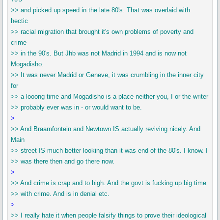
>> and picked up speed in the late 80's. That was overlaid with
hectic
>> racial migration that brought it's own problems of poverty and
crime
>> in the 90's. But Jhb was not Madrid in 1994 and is now not
Mogadisho.
>> It was never Madrid or Geneve, it was crumbling in the inner city
for
>> a looong time and Mogadisho is a place neither you, I or the writer
>> probably ever was in - or would want to be.
>
>> And Braamfontein and Newtown IS actually reviving nicely. And
Main
>> street IS much better looking than it was end of the 80's. I know. I
>> was there then and go there now.
>
>> And crime is crap and to high. And the govt is fucking up big time
>> with crime. And is in denial etc.
>
>> I really hate it when people falsify things to prove their ideological