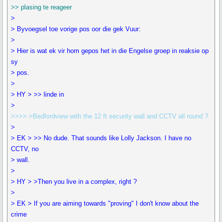
>> plasing te reageer
>
> Byvoegsel toe vorige pos oor die gek Vuur:
>
> Hier is wat ek vir hom gepos het in die Engelse groep in reaksie op
sy
> pos.
>
> HY > >> linde in
>
>>>> >Bedfordview with the 12 ft security wall and CCTV all round ?
>
> EK > >> No dude. That sounds like Lolly Jackson. I have no
CCTV, no
> wall.
>
> HY > >Then you live in a complex, right ?
>
> EK > If you are aiming towards "proving" I don't know about the
crime