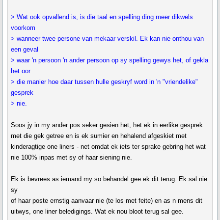
> Wat ook opvallend is, is die taal en spelling ding meer dikwels
voorkom
> wanneer twee persone van mekaar verskil. Ek kan nie onthou van
een geval
> waar 'n persoon 'n ander persoon op sy spelling gewys het, of gekla
het oor
> die manier hoe daar tussen hulle geskryf word in 'n "vriendelike"
gesprek
> nie.
Soos jy in my ander pos seker gesien het, het ek in eerlike gesprek
met die gek getree en is ek sumier en hehalend afgeskiet met
kinderagtige one liners - net omdat ek iets ter sprake gebring het wat
nie 100% inpas met sy of haar siening nie.
Ek is bevrees as iemand my so behandel gee ek dit terug. Ek sal nie
sy
of haar poste ernstig aanvaar nie (te los met feite) en as n mens dit
uitwys, one liner beledigings. Wat ek nou bloot terug sal gee.