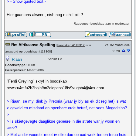
> - Show quoted text -
Hier gaan ons alweer , eish nog n chill pill ?
Rapporteer boodskap aan 'n moderator
Re: Afrikaanse Spelling
Vr., 02 Maart 2007
[
boodskap #113312
is 'n
08:28
antwoord op
boodskap #113308
]
Riaan
Senior Lid
Boodskappe:
1008
Geregistreer:
Maart 2006
"Ferdi Greyling" skryf in boodskap
news:u4mfu2h2bojhfhn2oidpeos18is9vugbb4@4ax.com...
> Riaan, se my, dink jy Pretoria (waar jy bly as ek dit reg het) is wat
> geweld en misdaad en openbare orde betref, net soos Mogadisho?
>
> Is skietgevegte daaglikse gebeure in die strate war jy woon en
werk?
> Met ander woorde, moet jy elke dag op pad werk toe en terug huis