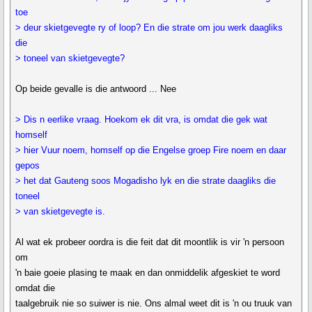
toe
> deur skietgevegte ry of loop? En die strate om jou werk daagliks
die
> toneel van skietgevegte?
Op beide gevalle is die antwoord ... Nee
> Dis n eerlike vraag. Hoekom ek dit vra, is omdat die gek wat
homself
> hier Vuur noem, homself op die Engelse groep Fire noem en daar
gepos
> het dat Gauteng soos Mogadisho lyk en die strate daagliks die
toneel
> van skietgevegte is.
Al wat ek probeer oordra is die feit dat dit moontlik is vir 'n persoon
om
'n baie goeie plasing te maak en dan onmiddelik afgeskiet te word
omdat die
taalgebruik nie so suiwer is nie. Ons almal weet dit is 'n ou truuk van