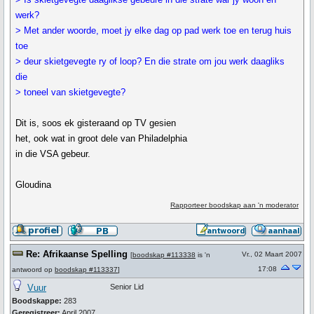
werk?
> Met ander woorde, moet jy elke dag op pad werk toe en terug huis
toe
> deur skietgevegte ry of loop? En die strate om jou werk daagliks
die
> toneel van skietgevegte?
Dit is, soos ek gisteraand op TV gesien
het, ook wat in groot dele van Philadelphia
in die VSA gebeur.
Gloudina
Rapporteer boodskap aan 'n moderator
Re: Afrikaanse Spelling
Vr., 02 Maart 2007
[
boodskap #113338
is 'n
17:08
antwoord op
boodskap #113337
]
Vuur
Senior Lid
Boodskappe:
283
Geregistreer:
April 2007