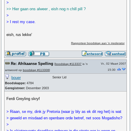
>
>> Hier gaan ons alweer , eish nog n chill pill ?
>
> I rest my case.
eish, rus lekke'
Rapporteer boodskap aan 'n moderator
Re: Afrikaanse Spelling
Vr., 02 Maart 2007
[
boodskap #113337
is 'n
15:30
antwoord op
boodskap #113308
]
bouer
Senior Lid
Boodskappe:
4784
Geregistreer:
Desember 2003
Ferdi Greyling skryf
> Riaan, se my, dink jy Pretoria (waar jy bly as ek dit reg het) is wat
> geweld en misdaad en openbare orde betref, net soos Mogadisho?
>
> Is skietgevegte daaglikse gebeure in die strate war jy woon en