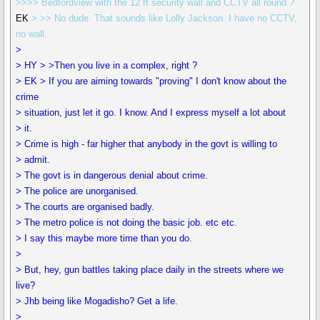
>>>> Bedfordview with the 12 ft security wall and CCTV all round ?
EK
> >> No dude. That sounds like Lolly Jackson. I have no CCTV,
no wall.
>
> HY > >Then you live in a complex, right ?
> EK > If you are aiming towards "proving" I don't know about the
crime
> situation, just let it go. I know. And I express myself a lot about
> it.
> Crime is high - far higher that anybody in the govt is willing to
> admit.
> The govt is in dangerous denial about crime.
> The police are unorganised.
> The courts are organised badly.
> The metro police is not doing the basic job. etc etc.
> I say this maybe more time than you do.
>
> But, hey, gun battles taking place daily in the streets where we
live?
> Jhb being like Mogadisho? Get a life.
>