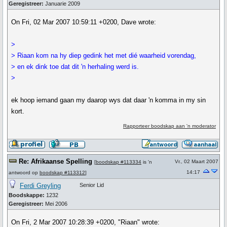
Geregistreer:
Januarie 2009
On Fri, 02 Mar 2007 10:59:11 +0200, Dave wrote:
>
> Riaan kom na hy diep gedink het met dié waarheid vorendag,
> en ek dink toe dat dit 'n herhaling werd is.
>
ek hoop iemand gaan my daarop wys dat daar 'n komma in my sin
kort.
Rapporteer boodskap aan 'n moderator
Re: Afrikaanse Spelling
Vr., 02 Maart 2007
[
boodskap #113334
is 'n
14:17
antwoord op
boodskap #113312
]
Ferdi Greyling
Senior Lid
Boodskappe:
1232
Geregistreer:
Mei 2006
On Fri, 2 Mar 2007 10:28:39 +0200, "Riaan" wrote: