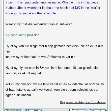
> point. It is lying under another name. Whether it is in this piece
> about Jhb or whether it is about the heroics of MK in the "war" it
> fought, to name another example.
Waarop hy met die volgende "grasie" antwoord:
>> need some prozak?
Hy of sy kan nie dinge met n oop gemoed beskreek nie en ek is dus
nie
lus om sy of haar kak in vrot Afrikaans te vat nie.
Hy of sy bly nie eers in SA nie. Is al iets soos 10 jaar gelede die
land uit, as ek dit reg het.
Wil vir my dan oor my eie land vertel en as ek odentlik vir hom se sy
of haar feite is actually verkeerd, kom die stroom beledigings van
agter n skuilnaam.
Rapporteer boodskap aan 'n moderator