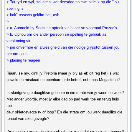
> Tot tyd en wyl, sal almal wat deesdae so ewe skielik op die "jou
spelling is
> kak" ossewa geklim het, asb
>
> a. Aanmeld by Soois se apteek vir 'n jaar se voorraad Prozac's
> b. Ophou om die ander persoon se spelling te gebruik as
verskoning vir
> jou onvermoe en afwesigheid van die nodige grysstof tussen jou
ore om op 'n
> plasing te reageer
Riaan, se my, dink jy Pretoria (waar jy bly as ek dit reg het) is wat
geweld en misdaad en openbare orde betref, net soos Mogadisho?
Is skietgevegte daaglikse gebeure in die strate war jy woon en werk?
Met ander woorde, moet jy elke dag op pad werk toe en terug huis
toe
deur skietgevegte ry of loop? En die strate om jou werk daagliks die
toneel van skietgevegte?
Dis n eerlike vraag. Hoekom ek dit vra, is omdat die gek wat homself