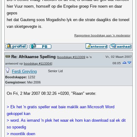
hier Vuur noem, homself op die Engelse groep Fire noem en daar
gepos
het dat Gauteng soos Mogadisho lyk en die strate daagliks die toneel
van skietgevegte is.
Rapporteer boodskap aan 'n moderator
Re: Afrikaanse Spelling
Vr., 02 Maart 2007
[
boodskap #113309
is 'n
08:05
antwoord op
boodskap #113304
]
Ferdi Greyling
Senior Lid
Boodskappe:
1232
Geregistreer:
Mei 2006
On Fri, 2 Mar 2007 08:32:26 +0200, "Riaan" wrote:
> Ek het 'n gratis speller wat baie maklik aan Microsoft Word
gekoppel kan
> word. As iemand 'n plek het waar ek hom kan download sal ek dit
so spoedig
> moontlik doen