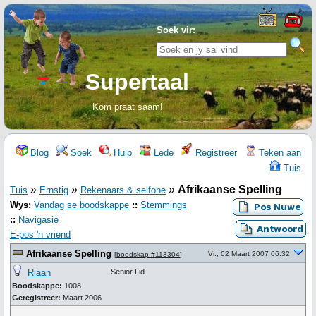
Soek vir:
Supertaal
Kom praat saam!
Blog
Soek
Hulp
Lede
Registreer
Teken aan
Tuis
»
»
»
Afrikaanse Spelling
Tuis
Ernstig
Rekenaars & selfone
Wys:
Vandag se boodskappe
::
Stemmings
::
Navigasie
E-pos 'n vriend
Afrikaanse Spelling
Vr., 02 Maart 2007 06:32
[
boodskap #113304
]
Riaan
Senior Lid
Boodskappe:
1008
Geregistreer:
Maart 2006