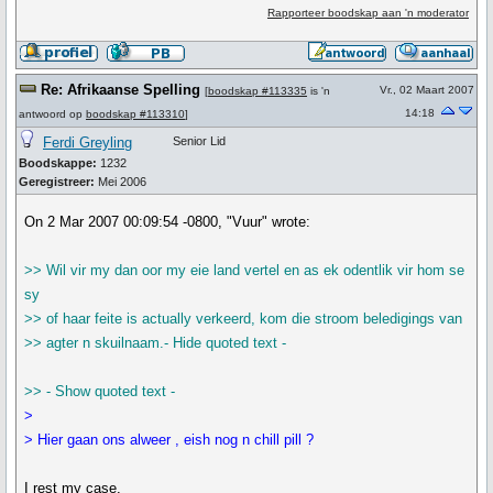
Rapporteer boodskap aan 'n moderator
Re: Afrikaanse Spelling
Vr., 02 Maart 2007
[
boodskap #113335
is 'n
14:18
antwoord op
boodskap #113310
]
Ferdi Greyling
Senior Lid
Boodskappe:
1232
Geregistreer:
Mei 2006
On 2 Mar 2007 00:09:54 -0800, "Vuur" wrote:
>> Wil vir my dan oor my eie land vertel en as ek odentlik vir hom se
sy
>> of haar feite is actually verkeerd, kom die stroom beledigings van
>> agter n skuilnaam.- Hide quoted text -
>> - Show quoted text -
>
> Hier gaan ons alweer , eish nog n chill pill ?
I rest my case.