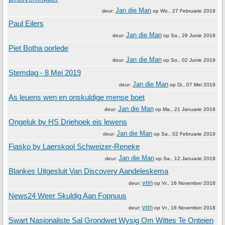
Jan die Man
deur:
op
Wo., 27 Februarie 2019
Paul Eilers
Jan die Man
deur:
op
Sa., 29 Junie 2019
Piet Botha oorlede
Jan die Man
deur:
op
So., 02 Junie 2019
Stemdag - 8 Mei 2019
Jan die Man
deur:
op
Di., 07 Mei 2019
As leuens wen en onskuldige mense boet
Jan die Man
deur:
op
Ma., 21 Januarie 2019
Ongeluk by HS Driehoek eis lewens
Jan die Man
deur:
op
Sa., 02 Februarie 2019
Fiasko by Laerskool Schweizer-Reneke
Jan die Man
deur:
op
Sa., 12 Januarie 2019
Blankes Uitgesluit Van Discovery Aandeleskema
vrin
deur:
op
Vr., 16 November 2018
News24 Weer Skuldig Aan Fopnuus
vrin
deur:
op
Vr., 16 November 2018
Swart Nasionaliste Sal Grondwet Wysig Om Wittes Te Onteien