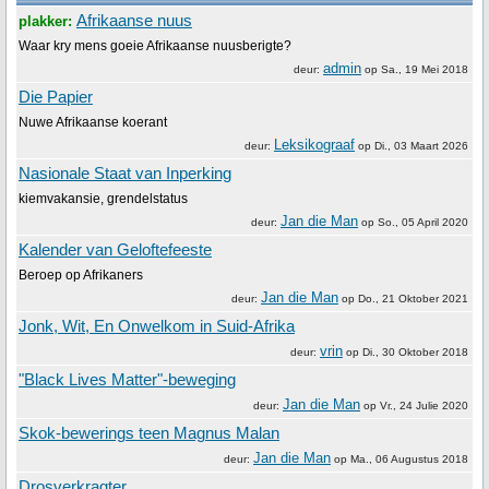
Afrikaanse nuus
plakker:
Waar kry mens goeie Afrikaanse nuusberigte?
admin
deur:
op
Sa., 19 Mei 2018
Die Papier
Nuwe Afrikaanse koerant
Leksikograaf
deur:
op
Di., 03 Maart 2026
Nasionale Staat van Inperking
kiemvakansie, grendelstatus
Jan die Man
deur:
op
So., 05 April 2020
Kalender van Geloftefeeste
Beroep op Afrikaners
Jan die Man
deur:
op
Do., 21 Oktober 2021
Jonk, Wit, En Onwelkom in Suid-Afrika
vrin
deur:
op
Di., 30 Oktober 2018
"Black Lives Matter"-beweging
Jan die Man
deur:
op
Vr., 24 Julie 2020
Skok-bewerings teen Magnus Malan
Jan die Man
deur:
op
Ma., 06 Augustus 2018
Drosverkragter