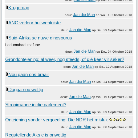
Krugerdag
Jan die Man
deur:
op
Wo., 10 Oktober 2018
ANC verloor hul webtuiste
Jan die Man
deur:
op
Sa., 29 September 2018
Suid-Afrika se nuwe dinosourus
Ledumahadi mafube
Jan die Man
deur:
op
Do., 04 Oktober 2018
Grondonteiening: al weer, nog steeds, of dié keer vir seker?
Jan die Man
deur:
op
So., 12 Augustus 2018
Nou gaan ons braai!
Jan die Man
deur:
op
Ma., 24 September 2018
Dagga nou wettig
Jan die Man
deur:
op
Wo., 19 September 2018
Strooimanne in die parlement?
Jan die Man
deur:
op
So., 09 September 2018
Onteiening sonder vergoeding: Die NDR het misluk
Jan die Man
deur:
op
Sa., 08 September 2018
Regstellende Aksie is onwettig