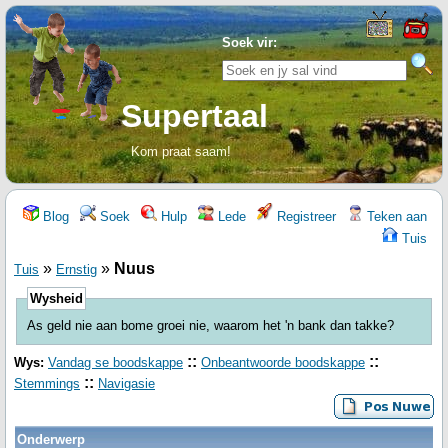
Soek vir:
Supertaal
Kom praat saam!
Blog
Soek
Hulp
Lede
Registreer
Teken aan
Tuis
»
»
Nuus
Tuis
Ernstig
Wysheid
As geld nie aan bome groei nie, waarom het 'n bank dan takke?
::
::
Wys:
Vandag se boodskappe
Onbeantwoorde boodskappe
::
Stemmings
Navigasie
Onderwerp