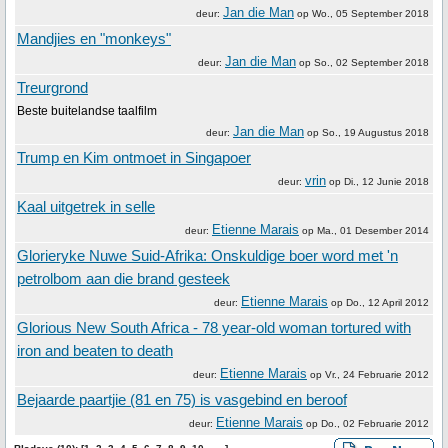
Jan die Man
deur:
op
Wo., 05 September 2018
Mandjies en "monkeys"
Jan die Man
deur:
op
So., 02 September 2018
Treurgrond
Beste buitelandse taalfilm
Jan die Man
deur:
op
So., 19 Augustus 2018
Trump en Kim ontmoet in Singapoer
vrin
deur:
op
Di., 12 Junie 2018
Kaal uitgetrek in selle
Etienne Marais
deur:
op
Ma., 01 Desember 2014
Glorieryke Nuwe Suid-Afrika: Onskuldige boer word met 'n
petrolbom aan die brand gesteek
Etienne Marais
deur:
op
Do., 12 April 2012
Glorious New South Africa - 78 year-old woman tortured with
iron and beaten to death
Etienne Marais
deur:
op
Vr., 24 Februarie 2012
Bejaarde paartjie (81 en 75) is vasgebind en beroof
Etienne Marais
deur:
op
Do., 02 Februarie 2012