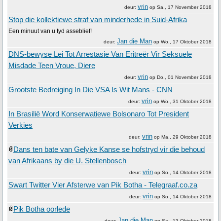
vrin
deur:
op
Sa., 17 November 2018
Stop die kollektiewe straf van minderhede in Suid-Afrika
Een minuut van u tyd asseblief!
Jan die Man
deur:
op
Wo., 17 Oktober 2018
DNS-bewyse Lei Tot Arrestasie Van Eritreër Vir Seksuele
Misdade Teen Vroue, Diere
vrin
deur:
op
Do., 01 November 2018
Grootste Bedreiging In Die VSA Is Wit Mans - CNN
vrin
deur:
op
Wo., 31 Oktober 2018
In Brasilië Word Konserwatiewe Bolsonaro Tot President
Verkies
vrin
deur:
op
Ma., 29 Oktober 2018
Dans ten bate van Gelyke Kanse se hofstryd vir die behoud
van Afrikaans by die U. Stellenbosch
vrin
deur:
op
So., 14 Oktober 2018
Swart Twitter Vier Afsterwe van Pik Botha - Telegraaf.co.za
vrin
deur:
op
So., 14 Oktober 2018
Pik Botha oorlede
Jan die Man
deur:
op
Sa., 13 Oktober 2018