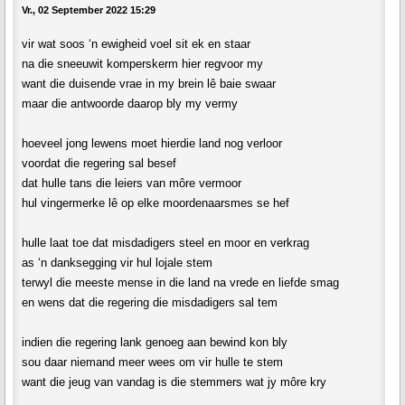
Vr., 02 September 2022 15:29
vir wat soos ‘n ewigheid voel sit ek en staar
na die sneeuwit komperskerm hier regvoor my
want die duisende vrae in my brein lê baie swaar
maar die antwoorde daarop bly my vermy
hoeveel jong lewens moet hierdie land nog verloor
voordat die regering sal besef
dat hulle tans die leiers van môre vermoor
hul vingermerke lê op elke moordenaarsmes se hef
hulle laat toe dat misdadigers steel en moor en verkrag
as ‘n danksegging vir hul lojale stem
terwyl die meeste mense in die land na vrede en liefde smag
en wens dat die regering die misdadigers sal tem
indien die regering lank genoeg aan bewind kon bly
sou daar niemand meer wees om vir hulle te stem
want die jeug van vandag is die stemmers wat jy môre kry