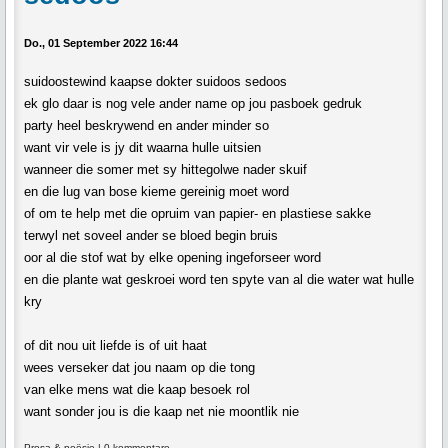
Do., 01 September 2022 16:44
suidoostewind kaapse dokter suidoos sedoos
ek glo daar is nog vele ander name op jou pasboek gedruk
party heel beskrywend en ander minder so
want vir vele is jy dit waarna hulle uitsien
wanneer die somer met sy hittegolwe nader skuif
en die lug van bose kieme gereinig moet word
of om te help met die opruim van papier- en plastiese sakke
terwyl net soveel ander se bloed begin bruis
oor al die stof wat by elke opening ingeforseer word
en die plante wat geskroei word ten spyte van al die water wat hulle
kry
of dit nou uit liefde is of uit haat
wees verseker dat jou naam op die tong
van elke mens wat die kaap besoek rol
want sonder jou is die kaap net nie moontlik nie
Prosa & poësie
|
0 kommentare