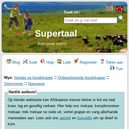
Soek vir:
Supertaal
Kom praat saam!
Blog
Soek
Hulp
Lede
Registreer
Teken aan
Tuis
::
::
Wys:
Vandag se boodskappe
Onbeantwoorde boodskappe
::
Stemmings
Navigasie
Hartlik welkom!
Op hierdie webtuiste kan Afrikaanse mense lekker in hul eie taal
kuier, lag en gesellig verkeer. Hier help ons mekaar, komplimenteer
mekaar, trek mekaar se siele uit, vertel grappe en vang allerhande
manewales aan. Lees asb ons
aanhef
en
huisreëls
om op dreef te
kom.