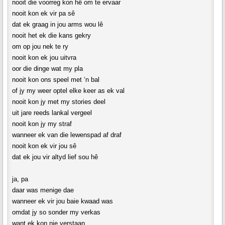
nooit die voorreg kon hê om te ervaar
nooit kon ek vir pa sê
dat ek graag in jou arms wou lê
nooit het ek die kans gekry
om op jou nek te ry
nooit kon ek jou uitvra
oor die dinge wat my pla
nooit kon ons speel met ‘n bal
of jy my weer optel elke keer as ek val
nooit kon jy met my stories deel
uit jare reeds lankal vergeel
nooit kon jy my straf
wanneer ek van die lewenspad af draf
nooit kon ek vir jou sê
dat ek jou vir altyd lief sou hê
ja, pa
daar was menige dae
wanneer ek vir jou baie kwaad was
omdat jy so sonder my verkas
want ek kon nie verstaan