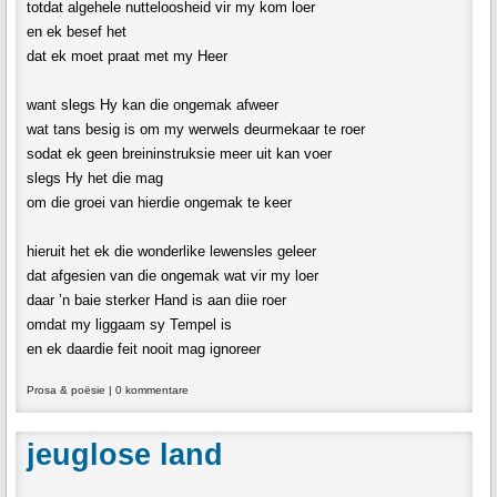
totdat algehele nutteloosheid vir my kom loer
en ek besef het
dat ek moet praat met my Heer
want slegs Hy kan die ongemak afweer
wat tans besig is om my werwels deurmekaar te roer
sodat ek geen breininstruksie meer uit kan voer
slegs Hy het die mag
om die groei van hierdie ongemak te keer
hieruit het ek die wonderlike lewensles geleer
dat afgesien van die ongemak wat vir my loer
daar ’n baie sterker Hand is aan diie roer
omdat my liggaam sy Tempel is
en ek daardie feit nooit mag ignoreer
Prosa & poësie
|
0 kommentare
jeuglose land