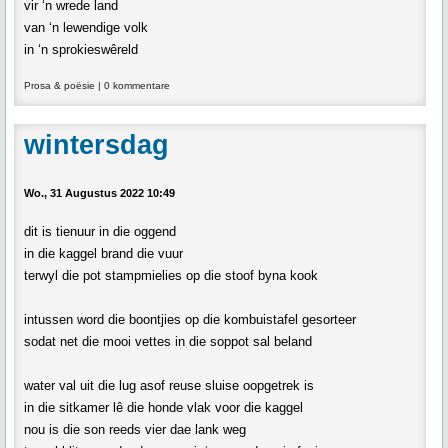
vir ‘n wrede land
van ‘n lewendige volk
in ‘n sprokieswêreld
Prosa & poësie
|
0 kommentare
wintersdag
Wo., 31 Augustus 2022 10:49
dit is tienuur in die oggend
in die kaggel brand die vuur
terwyl die pot stampmielies op die stoof byna kook
intussen word die boontjies op die kombuistafel gesorteer
sodat net die mooi vettes in die soppot sal beland
water val uit die lug asof reuse sluise oopgetrek is
in die sitkamer lê die honde vlak voor die kaggel
nou is die son reeds vier dae lank weg