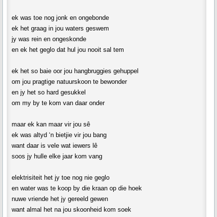
ek was toe nog jonk en ongebonde
ek het graag in jou waters geswem
jy was rein en ongeskonde
en ek het geglo dat hul jou nooit sal tem
ek het so baie oor jou hangbruggies gehuppel
om jou pragtige natuurskoon te bewonder
en jy het so hard gesukkel
om my by te kom van daar onder
maar ek kan maar vir jou sê
ek was altyd ‘n bietjie vir jou bang
want daar is vele wat iewers lê
soos jy hulle elke jaar kom vang
elektrisiteit het jy toe nog nie geglo
en water was te koop by die kraan op die hoek
nuwe vriende het jy gereeld gewen
want almal het na jou skoonheid kom soek