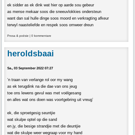
ek sidder as ek dink wat hier op aarde sou gebeur
as mense mekaar soos die sneeuvlokkies ondersteun
want dan sal hulle dinge soos moord en verkragting afkeur
terwyl naasteliefde en respek soos omweer dreun
Prosa & poësie
|
0 kommentare
heroldsbaai
Sa., 03 September 2022 07:27
‘n traan van verlange rol oor my wang
as ek terugdink na die dae van ons jeug
toe ons lewens gevul was met voëlgesang
en alles wat ons doen was voortgebring uit vreug’
ek, die sproetgesig seuntjie
wat skulpe optel op die sand
en jy, die besige strandjie met die deuntjie
wat die skulpe weer wegraap voor my hand