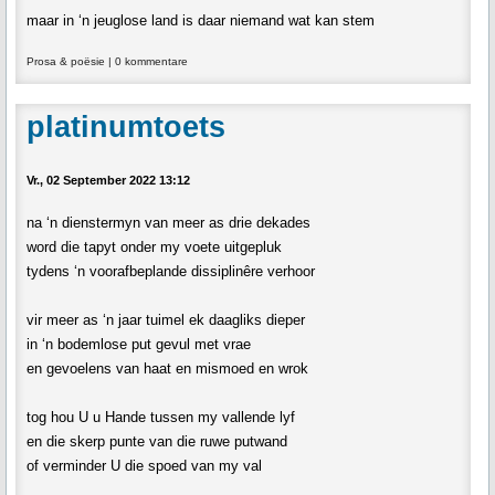
maar in ‘n jeuglose land is daar niemand wat kan stem
Prosa & poësie
|
0 kommentare
platinumtoets
Vr., 02 September 2022 13:12
na ‘n dienstermyn van meer as drie dekades
word die tapyt onder my voete uitgepluk
tydens ‘n voorafbeplande dissiplinêre verhoor
vir meer as ‘n jaar tuimel ek daagliks dieper
in ‘n bodemlose put gevul met vrae
en gevoelens van haat en mismoed en wrok
tog hou U u Hande tussen my vallende lyf
en die skerp punte van die ruwe putwand
of verminder U die spoed van my val