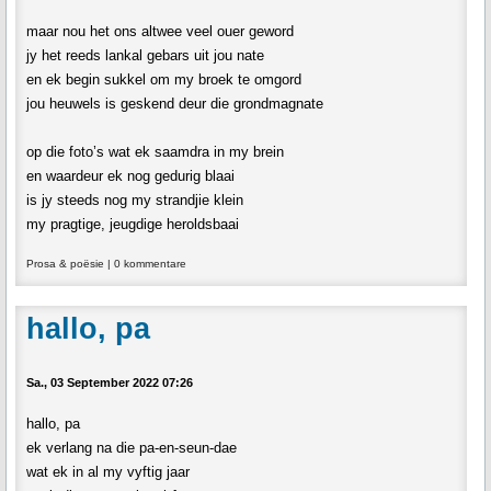
maar nou het ons altwee veel ouer geword
jy het reeds lankal gebars uit jou nate
en ek begin sukkel om my broek te omgord
jou heuwels is geskend deur die grondmagnate
op die foto’s wat ek saamdra in my brein
en waardeur ek nog gedurig blaai
is jy steeds nog my strandjie klein
my pragtige, jeugdige heroldsbaai
Prosa & poësie
|
0 kommentare
hallo, pa
Sa., 03 September 2022 07:26
hallo, pa
ek verlang na die pa-en-seun-dae
wat ek in al my vyftig jaar