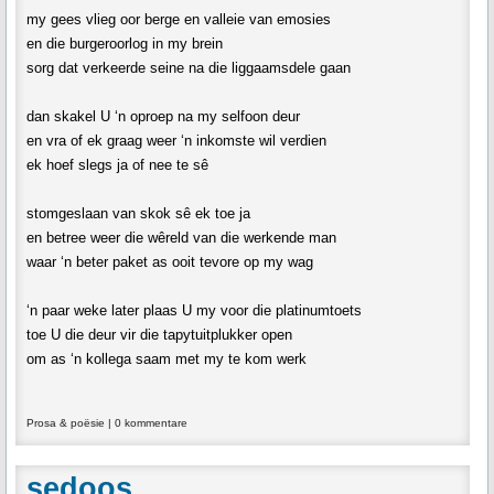
my gees vlieg oor berge en valleie van emosies
en die burgeroorlog in my brein
sorg dat verkeerde seine na die liggaamsdele gaan
dan skakel U ‘n oproep na my selfoon deur
en vra of ek graag weer ‘n inkomste wil verdien
ek hoef slegs ja of nee te sê
stomgeslaan van skok sê ek toe ja
en betree weer die wêreld van die werkende man
waar ‘n beter paket as ooit tevore op my wag
‘n paar weke later plaas U my voor die platinumtoets
toe U die deur vir die tapytuitplukker open
om as ‘n kollega saam met my te kom werk
Prosa & poësie
|
0 kommentare
sedoos