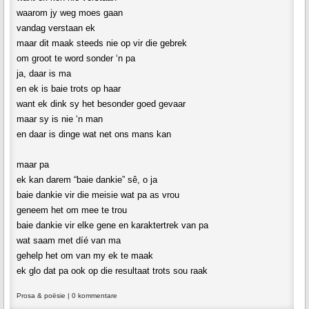
waarom jy weg moes gaan
vandag verstaan ek
maar dit maak steeds nie op vir die gebrek
om groot te word sonder ‘n pa
ja, daar is ma
en ek is baie trots op haar
want ek dink sy het besonder goed gevaar
maar sy is nie ‘n man
en daar is dinge wat net ons mans kan
maar pa
ek kan darem “baie dankie” sê, o ja
baie dankie vir die meisie wat pa as vrou
geneem het om mee te trou
baie dankie vir elke gene en karaktertrek van pa
wat saam met díé van ma
gehelp het om van my ek te maak
ek glo dat pa ook op die resultaat trots sou raak
Prosa & poësie
|
0 kommentare