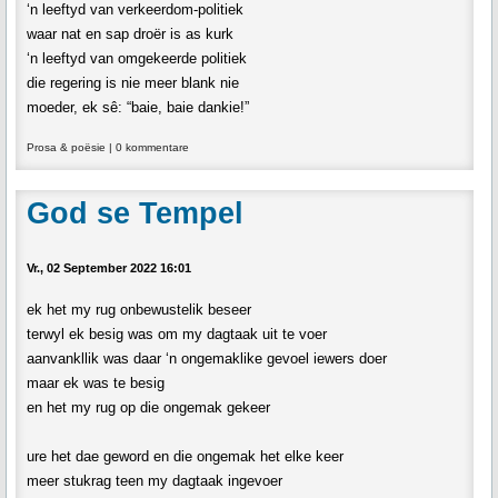
‘n leeftyd van verkeerdom-politiek
waar nat en sap droër is as kurk
‘n leeftyd van omgekeerde politiek
die regering is nie meer blank nie
moeder, ek sê: “baie, baie dankie!”
Prosa & poësie
|
0 kommentare
God se Tempel
Vr., 02 September 2022 16:01
ek het my rug onbewustelik beseer
terwyl ek besig was om my dagtaak uit te voer
aanvankllik was daar ‘n ongemaklike gevoel iewers doer
maar ek was te besig
en het my rug op die ongemak gekeer
ure het dae geword en die ongemak het elke keer
meer stukrag teen my dagtaak ingevoer