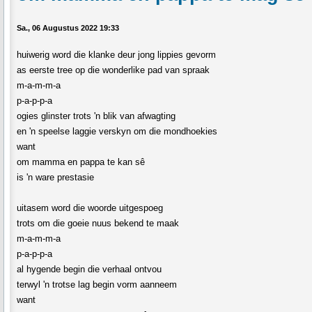
Sa., 06 Augustus 2022 19:33
huiwerig word die klanke deur jong lippies gevorm
as eerste tree op die wonderlike pad van spraak
m-a-m-m-a
p-a-p-p-a
ogies glinster trots 'n blik van afwagting
en 'n speelse laggie verskyn om die mondhoekies
want
om mamma en pappa te kan sê
is 'n ware prestasie
uitasem word die woorde uitgespoeg
trots om die goeie nuus bekend te maak
m-a-m-m-a
p-a-p-p-a
al hygende begin die verhaal ontvou
terwyl 'n trotse lag begin vorm aanneem
want