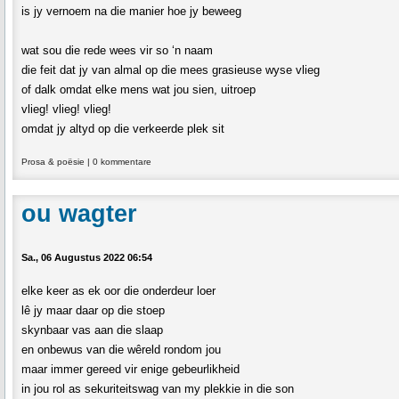
is jy vernoem na die manier hoe jy beweeg
wat sou die rede wees vir so ‘n naam
die feit dat jy van almal op die mees grasieuse wyse vlieg
of dalk omdat elke mens wat jou sien, uitroep
vlieg! vlieg! vlieg!
omdat jy altyd op die verkeerde plek sit
Prosa & poësie
|
0 kommentare
ou wagter
Sa., 06 Augustus 2022 06:54
elke keer as ek oor die onderdeur loer
lê jy maar daar op die stoep
skynbaar vas aan die slaap
en onbewus van die wêreld rondom jou
maar immer gereed vir enige gebeurlikheid
in jou rol as sekuriteitswag van my plekkie in die son