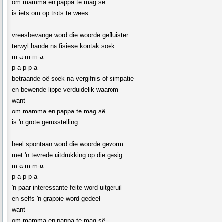
om mamma en pappa te mag sê
is iets om op trots te wees
vreesbevange word die woorde gefluister
terwyl hande na fisiese kontak soek
m-a-m-m-a
p-a-p-p-a
betraande oë soek na vergifnis of simpatie
en bewende lippe verduidelik waarom
want
om mamma en pappa te mag sê
is 'n grote gerusstelling
heel spontaan word die woorde gevorm
met 'n tevrede uitdrukking op die gesig
m-a-m-m-a
p-a-p-p-a
'n paar interessante feite word uitgeruil
en selfs 'n grappie word gedeel
want
om mamma en pappa te mag sê