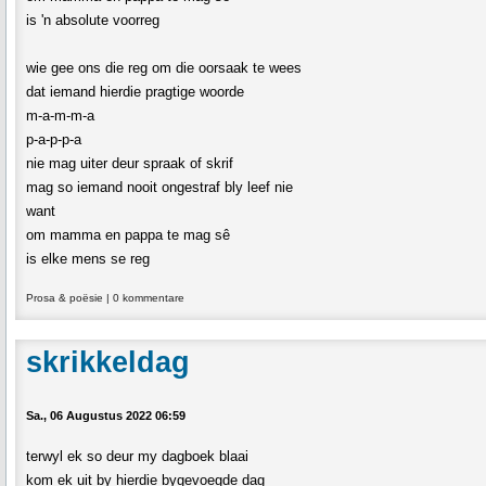
is 'n absolute voorreg
wie gee ons die reg om die oorsaak te wees
dat iemand hierdie pragtige woorde
m-a-m-m-a
p-a-p-p-a
nie mag uiter deur spraak of skrif
mag so iemand nooit ongestraf bly leef nie
want
om mamma en pappa te mag sê
is elke mens se reg
Prosa & poësie
|
0 kommentare
skrikkeldag
Sa., 06 Augustus 2022 06:59
terwyl ek so deur my dagboek blaai
kom ek uit by hierdie bygevoegde dag