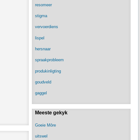
resomeer
stigma
vervoerdiens
lispel
hersnaar
spraakprobleem
produkinligting
goudveld
gaggel
Meeste gekyk
Goeie Môre
uitswel