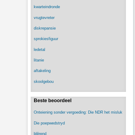
kwarteindronde
vrugtevreter
diskrepansie
sprokiesfiguur
ledetal
litanie
aftakeling
skoolgebou
Beste beoordeel
Onteiening sonder vergoeding: Die NDR het misluk
Die poepwedstryd
blêrend