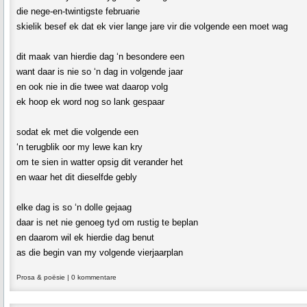
die nege-en-twintigste februarie
skielik besef ek dat ek vier lange jare vir die volgende een moet wag
dit maak van hierdie dag ‘n besondere een
want daar is nie so ‘n dag in volgende jaar
en ook nie in die twee wat daarop volg
ek hoop ek word nog so lank gespaar
sodat ek met die volgende een
‘n terugblik oor my lewe kan kry
om te sien in watter opsig dit verander het
en waar het dit dieselfde gebly
elke dag is so ‘n dolle gejaag
daar is net nie genoeg tyd om rustig te beplan
en daarom wil ek hierdie dag benut
as die begin van my volgende vierjaarplan
Prosa & poësie
|
0 kommentare