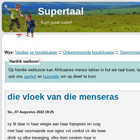
Supertaal
Kom praat saam!
::
::
Wys:
Vandag se boodskappe
Onbeantwoorde boodskappe
Stemming
Hartlik welkom!
Op hierdie webtuiste kan Afrikaanse mense lekker in hul eie taal kuier, 
asb ons
aanhef
en
huisreëls
om op dreef te kom.
die vloek van die menseras
So., 07 Augustus 2022 19:25
sy lê daar in haar wiegie aan haar fopspeen en suig
met haar sesmaande oue ogies vol vonkel vir die lewe
drink sy elke beweging, elke item rondom haar in