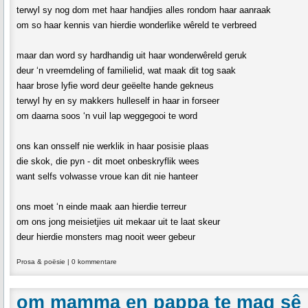
terwyl sy nog dom met haar handjies alles rondom haar aanraak
om so haar kennis van hierdie wonderlike wêreld te verbreed
maar dan word sy hardhandig uit haar wonderwêreld geruk
deur ‘n vreemdeling of familielid, wat maak dit tog saak
haar brose lyfie word deur geëelte hande gekneus
terwyl hy en sy makkers hulleself in haar in forseer
om daarna soos ‘n vuil lap weggegooi te word
ons kan onsself nie werklik in haar posisie plaas
die skok, die pyn - dit moet onbeskryflik wees
want selfs volwasse vroue kan dit nie hanteer
ons moet ‘n einde maak aan hierdie terreur
om ons jong meisietjies uit mekaar uit te laat skeur
deur hierdie monsters mag nooit weer gebeur
Prosa & poësie
|
0 kommentare
om mamma en pappa te mag sê