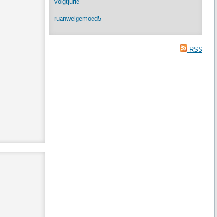
voigtjurie
ruanwelgemoed5
RSS