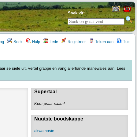
Soek vir:
og
Soek
Hulp
Lede
Registreer
Teken aan
Tuis
kaar se siele uit, vertel grappe en vang allerhande manewales aan. Lees
Supertaal
Kom praat saam!
Nuutste boodskappe
akwamasie