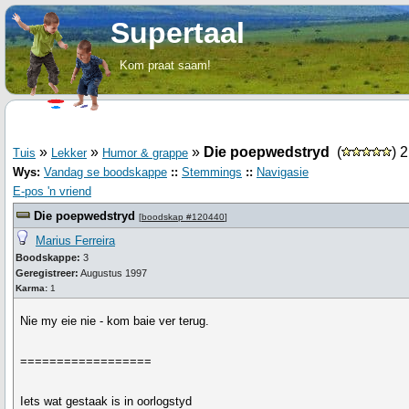
Supertaal
Kom praat saam!
»
»
»
Die poepwedstryd
(
) 
Tuis
Lekker
Humor & grappe
Wys:
Vandag se boodskappe
::
Stemmings
::
Navigasie
E-pos 'n vriend
Die poepwedstryd
[
boodskap #120440
]
Marius Ferreira
Boodskappe:
3
Geregistreer:
Augustus 1997
Karma:
1
Nie my eie nie - kom baie ver terug.
==================
Iets wat gestaak is in oorlogstyd