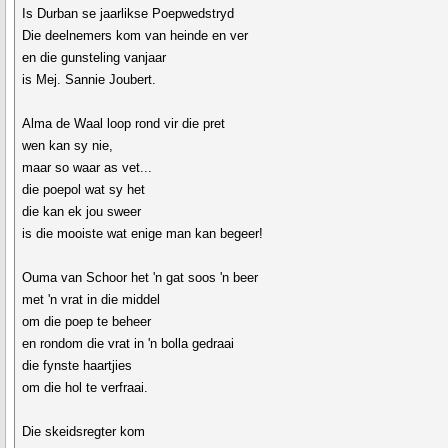
Is Durban se jaarlikse Poepwedstryd
Die deelnemers kom van heinde en ver
en die gunsteling vanjaar
is Mej. Sannie Joubert.
Alma de Waal loop rond vir die pret
wen kan sy nie,
maar so waar as vet...
die poepol wat sy het
die kan ek jou sweer
is die mooiste wat enige man kan begeer!
Ouma van Schoor het 'n gat soos 'n beer
met 'n vrat in die middel
om die poep te beheer
en rondom die vrat in 'n bolla gedraai
die fynste haartjies
om die hol te verfraai.
Die skeidsregter kom