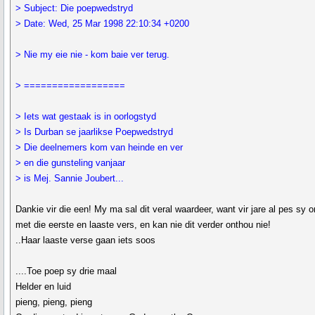
> Subject: Die poepwedstryd
> Date: Wed, 25 Mar 1998 22:10:34 +0200
> Nie my eie nie - kom baie ver terug.
> ==================
> Iets wat gestaak is in oorlogstyd
> Is Durban se jaarlikse Poepwedstryd
> Die deelnemers kom van heinde en ver
> en die gunsteling vanjaar
> is Mej. Sannie Joubert...
Dankie vir die een! My ma sal dit veral waardeer, want vir jare al pes sy 
met die eerste en laaste vers, en kan nie dit verder onthou nie!
..Haar laaste verse gaan iets soos
....Toe poep sy drie maal
Helder en luid
pieng, pieng, pieng