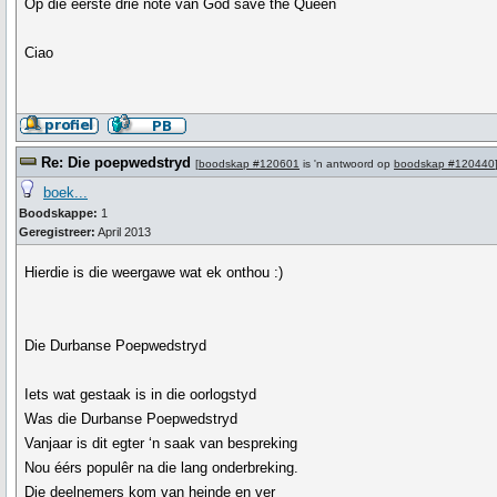
Op die eerste drie note van God save the Queen
Ciao
Re: Die poepwedstryd
[
boodskap #120601
is 'n antwoord op
boodskap #120440
boek...
Boodskappe:
1
Geregistreer:
April 2013
Hierdie is die weergawe wat ek onthou :)
Die Durbanse Poepwedstryd
Iets wat gestaak is in die oorlogstyd
Was die Durbanse Poepwedstryd
Vanjaar is dit egter ‘n saak van bespreking
Nou éérs populêr na die lang onderbreking.
Die deelnemers kom van heinde en ver