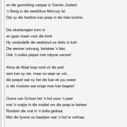
en die gunsteling vanjaar is Sannie Joubert.
‘n Berig in die weeklikse Mercury lei
Dat sy die hardste kan poep in die hele kontrei.
Die skeidsregter kom in
en gaan staan voor die bord
Hy verduidelik die wedstryd se rëels in kort
Die wenner ontvang, behalwe 'n bier,
Ook 'n oulike piepot met robyne versier!
Alma de Waal loop rond vir die pret
wen kan sy nie, maar so waar as vet...
die poepol wat sy het die kan ek jou sweer
is die mooiste wat enige man kan begeer!
Ouma van Schoor het 'n hol soos 'n peer
met 'n vratjie in die middel om die poep te beheer
Rondom die vrat in 'n bolla gedraai
Met die fynste ou haartjies wat ‘n hol te verfraai.