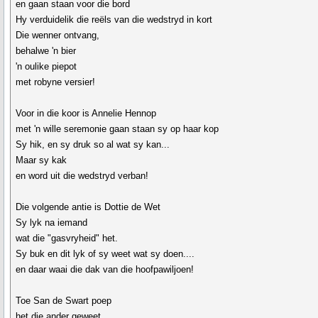
en gaan staan voor die bord
Hy verduidelik die reëls van die wedstryd in kort
Die wenner ontvang,
behalwe 'n bier
'n oulike piepot
met robyne versier!
Voor in die koor is Annelie Hennop
met 'n wille seremonie gaan staan sy op haar kop
Sy hik, en sy druk so al wat sy kan...
Maar sy kak
en word uit die wedstryd verban!
Die volgende antie is Dottie de Wet
Sy lyk na iemand
wat die "gasvryheid" het.
Sy buk en dit lyk of sy weet wat sy doen....
en daar waai die dak van die hoofpawiljoen!
Toe San de Swart poep
het die ander geweet