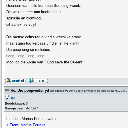
Geeneen van hulle kon dieselfde ding kweek.
Dis weke se eet aan knoffel en ui,
spinasie en blomkool,
dit sal ek nie stry!
Die mense deins terug vir die vreeslike stank
maar staan tog verbaas vir die lieflike klank!
Die poep sing so melodies
tieng, lieng, lieng, lieng.
Mooi op die wysie van " God save the Queen!".
Re: Die poepwedstryd
[
boodskap #120441
is 'n antwoord op
boodskap #120440
lro...
Boodskappe:
3
Geregistreer:
Mei 1997
In article Marius Ferreira writes:
> From: Marius Ferreira