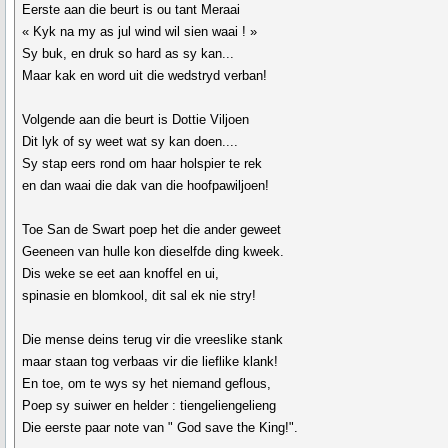
Eerste aan die beurt is ou tant Meraai
« Kyk na my as jul wind wil sien waai ! »
Sy buk, en druk so hard as sy kan...
Maar kak en word uit die wedstryd verban!
Volgende aan die beurt is Dottie Viljoen
Dit lyk of sy weet wat sy kan doen....
Sy stap eers rond om haar holspier te rek
en dan waai die dak van die hoofpawiljoen!
Toe San de Swart poep het die ander geweet
Geeneen van hulle kon dieselfde ding kweek.
Dis weke se eet aan knoffel en ui,
spinasie en blomkool, dit sal ek nie stry!
Die mense deins terug vir die vreeslike stank
maar staan tog verbaas vir die lieflike klank!
En toe, om te wys sy het niemand geflous,
Poep sy suiwer en helder : tiengeliengelieng
Die eerste paar note van " God save the King!".