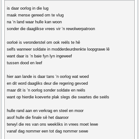
is daar oorlog in die lug
maak mense gereed om te vlug
na ‘n land waar hulle kan woon
sonder die daaglikse vrees vir ‘n rewolwerpatroon
oorloë is veronderstel om ook reëls te hê
selfs wanneer soldate in modderdeurdrenkte loopgrawe lê
want daar is ‘n baie fyn lyn ingeweef
tussen dood en leef
hier aan lande is daar tans ‘n oorlog wat woed
en dit word daagliks deur die regering gevoed
maar dit is ‘n oorlog sonder soldate en reëls
want op hierdie koeverte plak slegs die swartes die seëls
hulle rand aan en verkrag en steel en moor
asof hulle die finale sê het daaroor
terwyl die res van ons weekliks in vrees moet lewe
vanaf dag nommer een tot dag nommer sewe