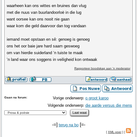
waarheen kan ons wittes en bruines dan vlug
met die nuus van buurlandoorloë in die lug
want oorsee kan ons nooit nie gaan
waar kom die geld daarvoor dan tog vandaan
iemand moet opstaan en sê: genoeg is genoeg
ons het oor baie jare hard saam geswoeg
om van hierdie suiderland ‘n tuiste te maak
‘n land waar ons soggens in veiligheid kon ontwaak
Rapporteer boodskap aan 'n moderator
Gaan na forum:
Vorige onderwerp:
o groot karoo
Volgende onderwerp:
die aarde versus die mens
-=]
[=-
terug na bo
[
XML-voer
] [
]