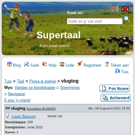
Soek vir:
Supertaal
Kom praat saam!
Blog
Soek
Hulp
Lede
Registreer
Teken aan
Tuis
»
»
»
vlugtog
Tuis
Taal
Prosa & poësie
Wys:
Vandag se boodskappe
::
Stemmings
::
Navigasie
E-pos 'n vriend
vlugtog
Ma., 08 Augustus 2022 16:50
[
boodskap #139905
]
Louis Basson
Senior Lid
Boodskappe:
200
Geregistreer:
Junie 2022
Karma:
4