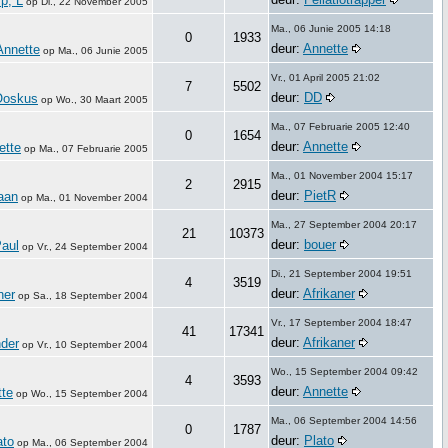
p; L
op
Di., 22 November 2005
Ma., 06 Junie 2005 14:18
0
1933
deur:
Annette
Annette
op
Ma., 06 Junie 2005
Vr., 01 April 2005 21:02
7
5502
deur:
DD
Ooskus
op
Wo., 30 Maart 2005
Ma., 07 Februarie 2005 12:40
0
1654
deur:
Annette
ette
op
Ma., 07 Februarie 2005
Ma., 01 November 2004 15:17
2
2915
deur:
PietR
aan
op
Ma., 01 November 2004
Ma., 27 September 2004 20:17
21
10373
deur:
bouer
aul
op
Vr., 24 September 2004
Di., 21 September 2004 19:51
4
3519
deur:
Afrikaner
ner
op
Sa., 18 September 2004
Vr., 17 September 2004 18:47
41
17341
deur:
Afrikaner
nder
op
Vr., 10 September 2004
Wo., 15 September 2004 09:42
4
3593
deur:
Annette
tte
op
Wo., 15 September 2004
Ma., 06 September 2004 14:56
0
1787
deur:
Plato
ato
op
Ma., 06 September 2004