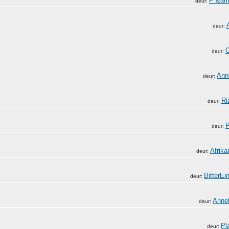
P &am
deur:
deur:
deur:
Ann
deur:
Ri
deur:
P
deur:
Afrika
deur:
BitterEi
deur:
Anne
deur:
Pl
deur: