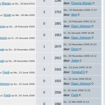
0
2266
deur:
Etienne Marais
e Marais
op
Do., 29 April 2010
Wo., 23 Desember 2009 17:27
3
3753
deur:
ikke
bouer
ur:
op
Wo., 06 Mei 2009
Do., 19 Februarie 2009 12:11
0
1891
deur:
Daun Johnson
nson
op
Do., 19 Februarie 2009
Vr., 23 Januarie 2009 10:38
0
1953
deur:
Daun Johnson
hnson
op
Vr., 23 Januarie 2009
Do., 20 November 2008 20:23
1
2670
deur:
Drom
uer
op
Do., 20 November 2008
Do., 06 November 2008 14:12
1
2912
deur:
Jottie
uer
op
Do., 06 November 2008
Ma., 23 Junie 2008 14:34
3
3343
deur:
Torreke[1]
Ferdi
ur:
op
Ma., 23 Junie 2008
So., 22 Junie 2008 08:42
0
1915
deur:
Daun Johnson
ohnson
op
So., 22 Junie 2008
Di., 03 Junie 2008 11:18
0
2006
deur:
Ferdi
Ferdi
ur:
op
Di., 03 Junie 2008
Do., 22 Mei 2008 11:14
0
1992