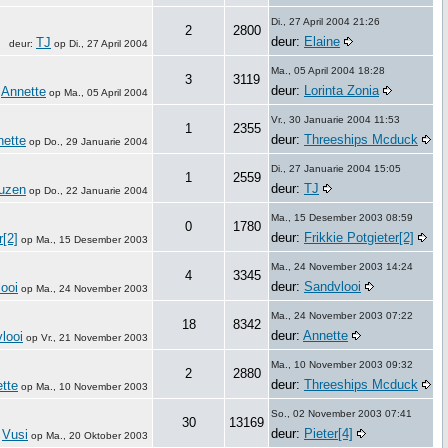
Di., 27 April 2004 21:26
2
2800
deur:
Elaine
TJ
deur:
op
Di., 27 April 2004
Ma., 05 April 2004 18:28
3
3119
deur:
Lorinta Zonia
Annette
:
op
Ma., 05 April 2004
Vr., 30 Januarie 2004 11:53
1
2355
deur:
Threeships Mcduck
nette
op
Do., 29 Januarie 2004
Di., 27 Januarie 2004 15:05
1
2559
deur:
TJ
auzen
op
Do., 22 Januarie 2004
Ma., 15 Desember 2003 08:59
0
1780
deur:
Frikkie Potgieter[2]
r[2]
op
Ma., 15 Desember 2003
Ma., 24 November 2003 14:24
4
3345
deur:
Sandvlooi
ooi
op
Ma., 24 November 2003
Ma., 24 November 2003 07:22
18
8342
deur:
Annette
looi
op
Vr., 21 November 2003
Ma., 10 November 2003 09:32
2
2880
deur:
Threeships Mcduck
tte
op
Ma., 10 November 2003
So., 02 November 2003 07:41
30
13169
deur:
Pieter[4]
Vusi
:
op
Ma., 20 Oktober 2003