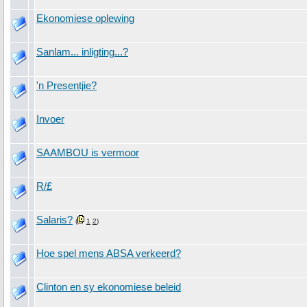
Ekonomiese oplewing
Sanlam... inligting...?
'n Presentjie?
Invoer
SAAMBOU is vermoor
R/£
Salaris?
(
1
2
)
Hoe spel mens ABSA verkeerd?
Clinton en sy ekonomiese beleid