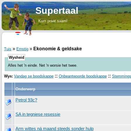
Supertaal
Kom praat saam!
»
»
Ekonomie & geldsake
Tuis
Ernstig
Wysheid
Alles het 'n einde. Net 'n worsie het twee.
::
::
Wys:
Vandag se boodskappe
Onbeantwoorde boodskappe
Stemming
Onderwerp
Petrol 93c?
SA in tegniese resessie
Arm wittes ná maand steeds sonder hulp