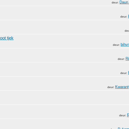
Daun
deur:
deur:
de
oot tjek
bihvn
deur:
R
deur:
deur:
Kwarant
deur:
R
deur: