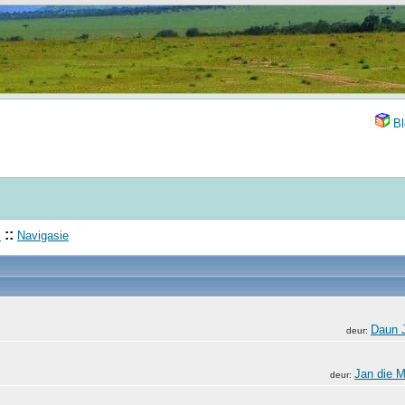
Bl
::
s
Navigasie
Daun 
deur:
Jan die 
deur: