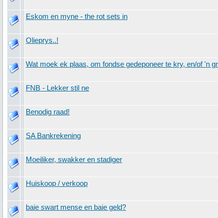
Eskom en myne - the rot sets in
Olieprys..!
Wat moek ek plaas, om fondse gedeponeer te kry, en/of 'n gr
FNB - Lekker stil ne
Benodig raad!
SA Bankrekening
Moeiliker, swakker en stadiger
Huiskoop / verkoop
baie swart mense en baie geld?