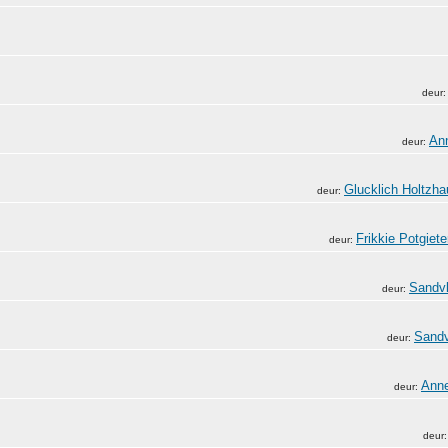
deur
An
deur:
Glucklich Holtzh
deur:
Frikkie Potgiete
deur:
Sandvl
deur:
Sandv
deur:
Anne
deur:
deur