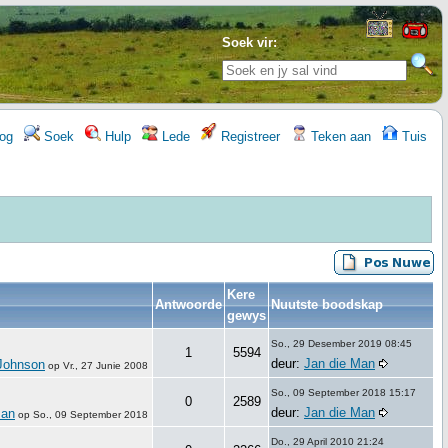
Soek vir:
og
Soek
Hulp
Lede
Registreer
Teken aan
Tuis
Kere
Antwoorde
Nuutste boodskap
gewys
So., 29 Desember 2019 08:45
1
5594
deur:
Jan die Man
Johnson
op
Vr., 27 Junie 2008
So., 09 September 2018 15:17
0
2589
deur:
Jan die Man
Man
op
So., 09 September 2018
Do., 29 April 2010 21:24