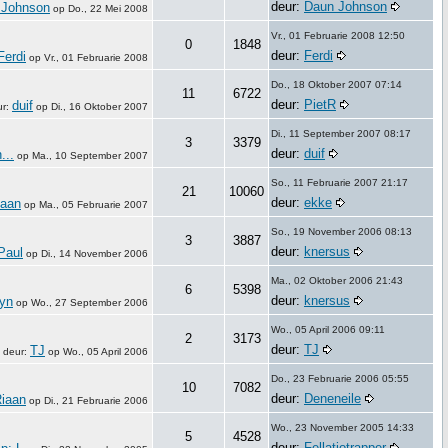
deur:
Daun Johnson
 Johnson
op
Do., 22 Mei 2008
Vr., 01 Februarie 2008 12:50
0
1848
deur:
Ferdi
Ferdi
op
Vr., 01 Februarie 2008
Do., 18 Oktober 2007 07:14
11
6722
deur:
PietR
duif
ur:
op
Di., 16 Oktober 2007
Di., 11 September 2007 08:17
3
3379
deur:
duif
...
op
Ma., 10 September 2007
So., 11 Februarie 2007 21:17
21
10060
deur:
ekke
iaan
op
Ma., 05 Februarie 2007
So., 19 November 2006 08:13
3
3887
deur:
knersus
Paul
op
Di., 14 November 2006
Ma., 02 Oktober 2006 21:43
6
5398
deur:
knersus
yn
op
Wo., 27 September 2006
Wo., 05 April 2006 09:11
2
3173
deur:
TJ
TJ
deur:
op
Wo., 05 April 2006
Do., 23 Februarie 2006 05:55
10
7082
deur:
Deneneile
iaan
op
Di., 21 Februarie 2006
Wo., 23 November 2005 14:33
5
4528
deur:
Fellatiotrapper