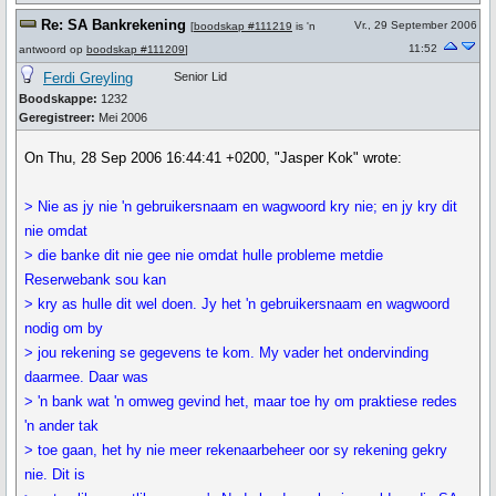
Re: SA Bankrekening
Vr., 29 September 2006
[
boodskap #111219
is 'n
11:52
antwoord op
boodskap #111209
]
Ferdi Greyling
Senior Lid
Boodskappe:
1232
Geregistreer:
Mei 2006
On Thu, 28 Sep 2006 16:44:41 +0200, "Jasper Kok" wrote:
> Nie as jy nie 'n gebruikersnaam en wagwoord kry nie; en jy kry dit
nie omdat
> die banke dit nie gee nie omdat hulle probleme metdie
Reserwebank sou kan
> kry as hulle dit wel doen. Jy het 'n gebruikersnaam en wagwoord
nodig om by
> jou rekening se gegevens te kom. My vader het ondervinding
daarmee. Daar was
> 'n bank wat 'n omweg gevind het, maar toe hy om praktiese redes
'n ander tak
> toe gaan, het hy nie meer rekenaarbeheer oor sy rekening gekry
nie. Dit is