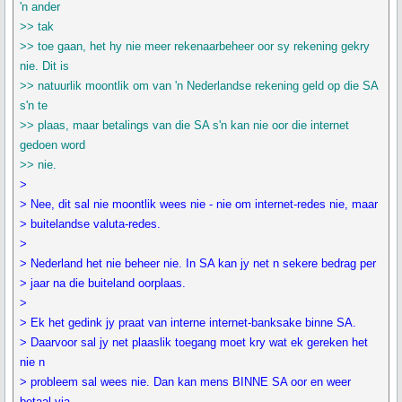
'n ander
>> tak
>> toe gaan, het hy nie meer rekenaarbeheer oor sy rekening gekry
nie. Dit is
>> natuurlik moontlik om van 'n Nederlandse rekening geld op die SA
s'n te
>> plaas, maar betalings van die SA s'n kan nie oor die internet
gedoen word
>> nie.
>
> Nee, dit sal nie moontlik wees nie - nie om internet-redes nie, maar
> buitelandse valuta-redes.
>
> Nederland het nie beheer nie. In SA kan jy net n sekere bedrag per
> jaar na die buiteland oorplaas.
>
> Ek het gedink jy praat van interne internet-banksake binne SA.
> Daarvoor sal jy net plaaslik toegang moet kry wat ek gereken het
nie n
> probleem sal wees nie. Dan kan mens BINNE SA oor en weer
betaal via