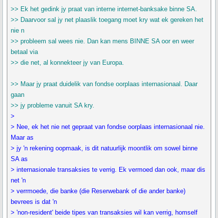
>> Ek het gedink jy praat van interne internet-banksake binne SA.
>> Daarvoor sal jy net plaaslik toegang moet kry wat ek gereken het
nie n
>> probleem sal wees nie. Dan kan mens BINNE SA oor en weer
betaal via
>> die net, al konnekteer jy van Europa.
>> Maar jy praat duidelik van fondse oorplaas internasionaal. Daar
gaan
>> jy probleme vanuit SA kry.
>
> Nee, ek het nie net gepraat van fondse oorplaas internasionaal nie.
Maar as
> jy 'n rekening oopmaak, is dit natuurlijk moontlik om sowel binne
SA as
> internasionale transaksies te verrig. Ek vermoed dan ook, maar dis
net 'n
> verrmoede, die banke (die Reserwebank of die ander banke)
bevrees is dat 'n
> 'non-resident' beide tipes van transaksies wil kan verrig, homself