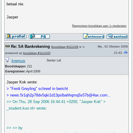
betaal nie.
Jasper
Rapporteer boodskap aan 'n moderator
Re: SA Bankrekening
Ma., 02 Oktober 2006
[
boodskap #111249
is 'n
21:43
antwoord op
boodskap #111243
]
knersus
Senior Lid
Boodskappe:
211
Geregistreer:
April 2006
Jasper Kok wrote:
> "Ferdi Greyling" schreef in bericht
> news:5r1qh2p78dv5qki1d13pslbahhqmq5s57b@4ax.com...
>> On Thu, 28 Sep 2006 16:44:41 +0200, "Jasper Kok" >
_student.kun.nl> wrote:
>> >> by