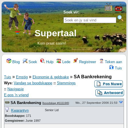
Soek vir:
Supertaal
Kom praat saam!
Blog
Soek
Hulp
Lede
Registreer
Teken aan
Tuis
»
»
»
SA Bankrekening
Tuis
Ernstig
Ekonomie & geldsake
Wys:
Vandag se boodskappe
::
Stemmings
::
Navigasie
E-pos 'n vriend
SA Bankrekening
Wo., 27 September 2006 21:53
[
boodskap #111196
]
Kwarantyn
Senior Lid
Boodskappe:
171
Geregistreer:
Junie 1997