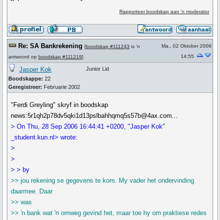
Rapporteer boodskap aan 'n moderator
Re: SA Bankrekening
Ma., 02 Oktober 2006
[
boodskap #111243
is 'n
14:55
antwoord op
boodskap #111219
]
Jasper Kok
Junior Lid
Boodskappe:
22
Geregistreer:
Februarie 2002
"Ferdi Greyling" skryf in boodskap
news:5r1qh2p78dv5qki1d13pslbahhqmq5s57b@4ax.com...
> On Thu, 28 Sep 2006 16:44:41 +0200, "Jasper Kok"
_student.kun.nl> wrote:
>
>
> > by
>> jou rekening se gegevens te kom. My vader het ondervinding
daarmee. Daar
>> was
>> 'n bank wat 'n omweg gevind het, maar toe hy om praktiese redes