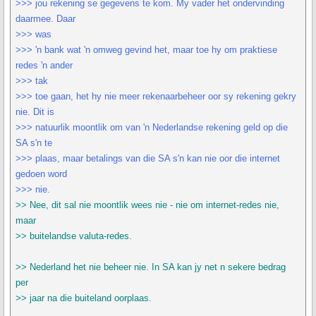
>>> jou rekening se gegevens te kom. My vader het ondervinding
daarmee. Daar
>>> was
>>> 'n bank wat 'n omweg gevind het, maar toe hy om praktiese
redes 'n ander
>>> tak
>>> toe gaan, het hy nie meer rekenaarbeheer oor sy rekening gekry
nie. Dit is
>>> natuurlik moontlik om van 'n Nederlandse rekening geld op die
SA s'n te
>>> plaas, maar betalings van die SA s'n kan nie oor die internet
gedoen word
>>> nie.
>> Nee, dit sal nie moontlik wees nie - nie om internet-redes nie,
maar
>> buitelandse valuta-redes.
>> Nederland het nie beheer nie. In SA kan jy net n sekere bedrag
per
>> jaar na die buiteland oorplaas.