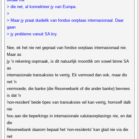
> die net, al konnekteer jy van Europa.
>
> Maar jy praat duidelik van fondse oorplaas internasionaal. Daar
gaan
> jy probleme vanuit SA kry.
Nee, ek het nie net gepraat van fondse oorplaas internasionaal nie.
Maar as
jy 'n rekening oopmaak, is dit natuurlijk moontlik om sowel binne SA
as
internasionale transaksies te verrig. Ek vermoed dan ook, maar dis
net 'n
verrmoede, die banke (die Reserwebank of die ander banke) bevrees
is dat 'n
'non-resident' beide tipes van transaksies wil kan verrig, homself dalk
nie
hou aan die beperkings in internasionale valutaoorplasings nie, en dat
die
Reserwebank daarom bepaal het 'non-residents' kan glad nie via die
net