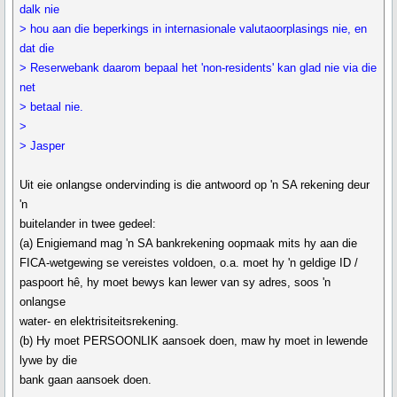
dalk nie
> hou aan die beperkings in internasionale valutaoorplasings nie, en
dat die
> Reserwebank daarom bepaal het 'non-residents' kan glad nie via die
net
> betaal nie.
>
> Jasper
Uit eie onlangse ondervinding is die antwoord op 'n SA rekening deur
'n
buitelander in twee gedeel:
(a) Enigiemand mag 'n SA bankrekening oopmaak mits hy aan die
FICA-wetgewing se vereistes voldoen, o.a. moet hy 'n geldige ID /
paspoort hê, hy moet bewys kan lewer van sy adres, soos 'n
onlangse
water- en elektrisiteitsrekening.
(b) Hy moet PERSOONLIK aansoek doen, maw hy moet in lewende
lywe by die
bank gaan aansoek doen.