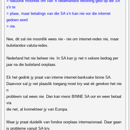
> natuurlik moontlik om van 'n Nederlandse rekening geld op die SA
s'n te
> plaas, maar betalings van die SA s'n kan nie oor die internet
gedoen word
> nie.
Nee, dit sal nie moontlik wees nie - nie om internet-redes nie, maar
buitelandse valuta-redes.
Nederland het nie beheer nie. In SA kan jy net n sekere bedrag per
jaar na die buiteland oorplaas.
Ek het gedink jy praat van interne internet-banksake binne SA.
Daarvoor sal jy net plaaslik toegang moet kry wat ek gereken het nie
n
probleem sal wees nie. Dan kan mens BINNE SA oor en weer betaal
via
die net, al konnekteer jy van Europa.
Maar jy praat duidelik van fondse oorplaas internasionaal. Daar gaan
jy probleme vanuit SA kry.