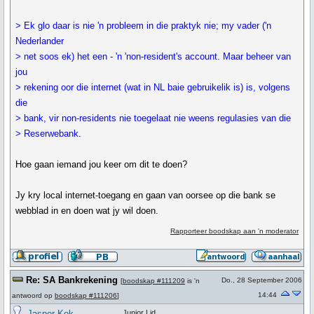
> Ek glo daar is nie 'n probleem in die praktyk nie; my vader ('n
Nederlander
> net soos ek) het een - 'n 'non-resident's account. Maar beheer van
jou
> rekening oor die internet (wat in NL baie gebruikelik is) is, volgens
die
> bank, vir non-residents nie toegelaat nie weens regulasies van die
> Reserwebank.
Hoe gaan iemand jou keer om dit te doen?
Jy kry local internet-toegang en gaan van oorsee op die bank se
webblad in en doen wat jy wil doen.
Rapporteer boodskap aan 'n moderator
Re: SA Bankrekening
Do., 28 September 2006
[
boodskap #111209
is 'n
14:44
antwoord op
boodskap #111206
]
Jasper Kok
Junior Lid