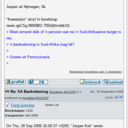
Jasper uit Nijmegen, NL
"Kwarantyn" skryf in boodskap
news:qpCSg.8800$fl2.7050@trnddc02...
> Weet iemand dalk of 'n persoon wat nie 'n Suid-Afrikaanse burger is
nie,
> 'n bankrekening in Suid-Afrika mag hê?
>
> Groete uit Pennsylvania.
>
Rapporteer boodskap aan 'n moderator
Re: SA Bankrekening
Do., 28 September 2006
[
boodskap #111206
is 'n
13:04
antwoord op
boodskap #111204
]
Ferdi Greyling
Senior Lid
Boodskappe:
1232
Geregistreer:
Mei 2006
On Thu, 28 Sep 2006 15:00:37 +0200, "Jasper Kok" wrote: