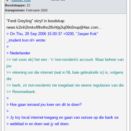
Boodskappe:
22
Geregistreer:
Februarie 2002
"Ferdi Greyling" skryf in boodskap
news:k2inh2tmksf8hnlho28vhfpj3uj09o5nup@4ax.com...
> On Thu, 28 Sep 2006 15:00:37 +0200, "Jasper Kok"
_student.kun.nl> wrote:
>
> Nederlander
>> net soos ek) het een - 'n 'non-resident's account. Maar beheer van
jou
>> rekening oor die internet (wat in NL baie gebruikelik is) is, volgens
die
>> bank, vir non-residents nie toegelaat nie weens regulasies van die
>> Reserwebank.
>
> Hoe gaan iemand jou keer om dit te doen?
>
> Jy kry local internet-toegang en gaan van oorsee op die bank se
> webblad in en doen wat jy wil doen.