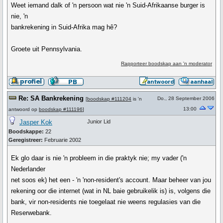
Weet iemand dalk of 'n persoon wat nie 'n Suid-Afrikaanse burger is
nie, 'n
bankrekening in Suid-Afrika mag hê?
Groete uit Pennsylvania.
Rapporteer boodskap aan 'n moderator
Re: SA Bankrekening
Do., 28 September 2006
[
boodskap #111204
is 'n
13:00
antwoord op
boodskap #111196
]
Jasper Kok
Junior Lid
Boodskappe:
22
Geregistreer:
Februarie 2002
Ek glo daar is nie 'n probleem in die praktyk nie; my vader ('n
Nederlander
net soos ek) het een - 'n 'non-resident's account. Maar beheer van jou
rekening oor die internet (wat in NL baie gebruikelik is) is, volgens die
bank, vir non-residents nie toegelaat nie weens regulasies van die
Reserwebank.