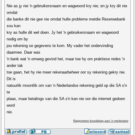
Nie as jy nie 'n gebruikersnaam en wagwoord kry nie; en jy kry dit nie
omdat
die banke dit nie gee nie omdat hulle probleme metdie Reserwebank
sou kan
kry as hulle dit wel doen. Jy het 'n gebruikersnaam en wagwoord
nodig om by
jou rekening se gegevens te kom. My vader het ondervinding
daarmee. Daar was
'n bank wat 'n omweg gevind het, maar toe hy om praktiese redes 'n
ander tak
toe gaan, het hy nie meer rekenaarbeheer oor sy rekening gekry nie.
Dit is
natuurlik moontlik om van 'n Nederlandse rekening geld op die SA s'n
te
plaas, maar betalings van die SA s'n kan nie oor die internet gedoen
word
nie.
Rapporteer boodskap aan 'n moderator