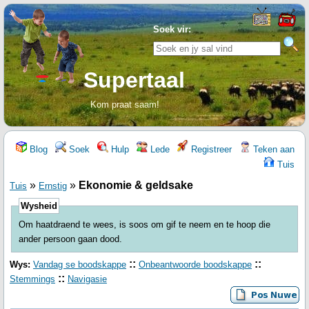
Soek vir:
Supertaal
Kom praat saam!
Blog
Soek
Hulp
Lede
Registreer
Teken aan
Tuis
»
»
Ekonomie & geldsake
Tuis
Ernstig
Wysheid
Om haatdraend te wees, is soos om gif te neem en te hoop die
ander persoon gaan dood.
::
::
Wys:
Vandag se boodskappe
Onbeantwoorde boodskappe
::
Stemmings
Navigasie