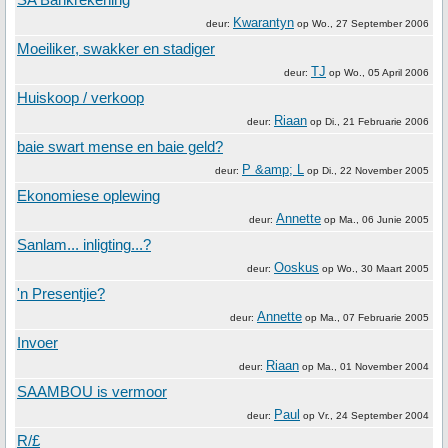
Kwarantyn
deur:
op
Wo., 27 September 2006
Moeiliker, swakker en stadiger
TJ
deur:
op
Wo., 05 April 2006
Huiskoop / verkoop
Riaan
deur:
op
Di., 21 Februarie 2006
baie swart mense en baie geld?
P &amp; L
deur:
op
Di., 22 November 2005
Ekonomiese oplewing
Annette
deur:
op
Ma., 06 Junie 2005
Sanlam... inligting...?
Ooskus
deur:
op
Wo., 30 Maart 2005
'n Presentjie?
Annette
deur:
op
Ma., 07 Februarie 2005
Invoer
Riaan
deur:
op
Ma., 01 November 2004
SAAMBOU is vermoor
Paul
deur:
op
Vr., 24 September 2004
R/£