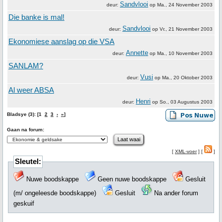
Sandvlooi
deur:
op
Ma., 24 November 2003
Die banke is mal!
Sandvlooi
deur:
op
Vr., 21 November 2003
Ekonomiese aanslag op die VSA
Annette
deur:
op
Ma., 10 November 2003
SANLAM?
Vusi
deur:
op
Ma., 20 Oktober 2003
Al weer ABSA
Henri
deur:
op
So., 03 Augustus 2003
Bladsye (3): [1
2
3
›
»
]
Gaan na forum:
[
XML-voer
] [
]
Sleutel:
Nuwe boodskappe
Geen nuwe boodskappe
Gesluit
(m/ ongeleesde boodskappe)
Gesluit
Na ander forum
geskuif