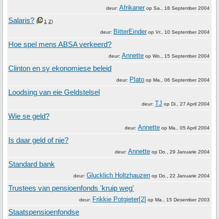
Afrikaner
deur:
op
Sa., 18 September 2004
Salaris?
(
1
2
)
BitterEinder
deur:
op
Vr., 10 September 2004
Hoe spel mens ABSA verkeerd?
Annette
deur:
op
Wo., 15 September 2004
Clinton en sy ekonomiese beleid
Plato
deur:
op
Ma., 06 September 2004
Loodsing van eie Geldstelsel
TJ
deur:
op
Di., 27 April 2004
Wie se geld?
Annette
deur:
op
Ma., 05 April 2004
Is daar geld of nie?
Annette
deur:
op
Do., 29 Januarie 2004
Standard bank
Glucklich Holtzhauzen
deur:
op
Do., 22 Januarie 2004
Trustees van pensioenfonds 'kruip weg'
Frikkie Potgieter[2]
deur:
op
Ma., 15 Desember 2003
Staatspensioenfondse