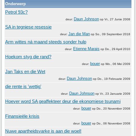
Onderwerp
Petrol 93c?
Daun Johnson
deur:
op
Vr., 27 Junie 2008
SA in tegniese resessie
Jan die Man
deur:
op
So., 09 September 2018
Arm wittes ná maand steeds sonder hulp
Etienne Marais
deur:
op
Do., 29 April 2010
Hoekom styg die rand?
bouer
deur:
op
Wo., 06 Mei 2009
Jan Taks en die Wet
Daun Johnson
deur:
op
Do., 19 Februarie 2009
die rente is 'wettig'
Daun Johnson
deur:
op
Vr., 23 Januarie 2009
Hoever word SA geaffekteer deur die ekonomiese tsunami
bouer
deur:
op
Do., 20 November 2008
Finansieële krisis
bouer
deur:
op
Do., 06 November 2008
Nuwe apartheidsvarke is aan die woel!