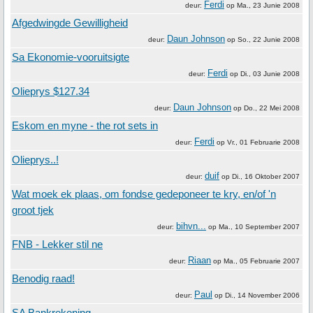
Ferdi
deur:
op
Ma., 23 Junie 2008
Afgedwingde Gewilligheid
Daun Johnson
deur:
op
So., 22 Junie 2008
Sa Ekonomie-vooruitsigte
Ferdi
deur:
op
Di., 03 Junie 2008
Olieprys $127.34
Daun Johnson
deur:
op
Do., 22 Mei 2008
Eskom en myne - the rot sets in
Ferdi
deur:
op
Vr., 01 Februarie 2008
Olieprys..!
duif
deur:
op
Di., 16 Oktober 2007
Wat moek ek plaas, om fondse gedeponeer te kry, en/of 'n
groot tjek
bihvn...
deur:
op
Ma., 10 September 2007
FNB - Lekker stil ne
Riaan
deur:
op
Ma., 05 Februarie 2007
Benodig raad!
Paul
deur:
op
Di., 14 November 2006
SA Bankrekening