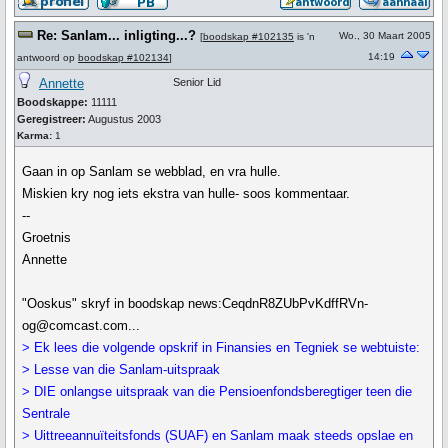
Re: Sanlam... inligting...?
Wo., 30 Maart 2005
[
boodskap #102135
is 'n
14:19
antwoord op
boodskap #102134
]
Annette
Senior Lid
Boodskappe:
11111
Geregistreer:
Augustus 2003
Karma:
1
Gaan in op Sanlam se webblad, en vra hulle.
Miskien kry nog iets ekstra van hulle- soos kommentaar.
--
Groetnis
Annette
"Ooskus" skryf in boodskap news:CeqdnR8ZUbPvKdffRVn-
og@comcast.com...
> Ek lees die volgende opskrif in Finansies en Tegniek se webtuiste:
> Lesse van die Sanlam-uitspraak
> DIE onlangse uitspraak van die Pensioenfondsberegtiger teen die
Sentrale
> Uittreeannuïteitsfonds (SUAF) en Sanlam maak steeds opslae en