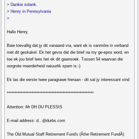
> Dankie solank.
> Henry in Pennsylvania
>
Hallo Henry,
Baie toevallig dat jy dit vanaand vra, want ek is vanmôre in verband
met dit geskakel. Ek het gevra dat die brief na my ge-epos word, en
toe ek jou brief lees het ek dit gaansoek. Tussen 54 waarvan die
oorgrote meerderheid natuurlik spam is:-)
Ek las die eerste twee paragrawe hieraan - dit sal jy interessant vind
********************************************************
Attention: Mr DH DU PLESSIS
E-mail address: d...@durbs.com
The Old Mutual Staff Retirement Fund's (Âthe Retirement FundÂ)