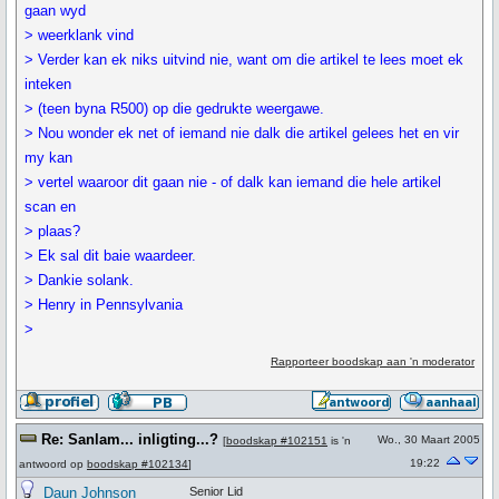
gaan wyd
> weerklank vind
> Verder kan ek niks uitvind nie, want om die artikel te lees moet ek
inteken
> (teen byna R500) op die gedrukte weergawe.
> Nou wonder ek net of iemand nie dalk die artikel gelees het en vir
my kan
> vertel waaroor dit gaan nie - of dalk kan iemand die hele artikel
scan en
> plaas?
> Ek sal dit baie waardeer.
> Dankie solank.
> Henry in Pennsylvania
>
Rapporteer boodskap aan 'n moderator
Re: Sanlam... inligting...?
Wo., 30 Maart 2005
[
boodskap #102151
is 'n
19:22
antwoord op
boodskap #102134
]
Daun Johnson
Senior Lid