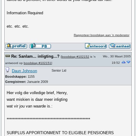
Information Required
etc. etc. etc.
Rapporteer boodskap aan 'n moderator
Re: Sanlam... inligting...?
Wo., 30 Maart 2005
[
boodskap #102152
is 'n
19:52
antwoord op
boodskap #102151
]
Daun Johnson
Senior Lid
Boodskappe:
1155
Geregistreer:
Januarie 2009
Hier volg die volledige brief, Henry,
want miskien is daar meer inligting
wat vir jou van waarde is.:
*******************************************************
SURPLUS APPORTIONMENT TO ELIGIBLE PENSIONERS