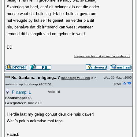
besig is, is hier 'n groep mense naby wat skaterlag.
Skaterlag so hard, asof dit belangrik is dat die ander
mense weet dat hulle lag. Ek het hulle al gevra om
hul vreugde by hul self te geniet, en verder pla dit
nie, behalwe dat dit irriterend kan wees; wanneer
iemand dit belangrik vind om gehoor te word.
DD
Rapporteer boodskap aan 'n moderator
Re: Sanlam... inligting...?
Wo., 30 Maart 2005
[
boodskap #102158
is 'n
20:50
antwoord op
boodskap #102151
]
P &amp; L
Volle Lid
Boodskappe:
46
Geregistreer:
Julie 2003
Hierdie laat my gelag opnuut deur die huis dawer!
Wat 'n pak burokratise rooi tape.
Patrick