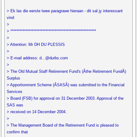
> Ek las die eerste twee paragrawe hieraan - dit sal jy interessant
vind
>
> ********************************************************
>
> Attention: Mr DH DU PLESSIS
>
> E-mail address: d...@durbs.com
>
> The Old Mutual Staff Retirement Fund's (Âthe Retirement FundÂ)
Surplus
> Apportionment Scheme (ÂSASÂ) was submitted to the Financial
Services
> Board (FSB) for approval on 31 December 2003. Approval of the
SAS was
> received on 14 December 2004.
>
> The Management Board of the Retirement Fund is pleased to
confirm that