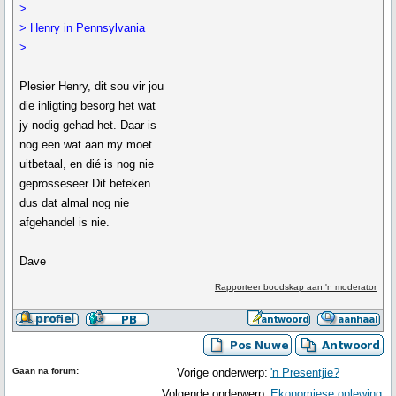
>
> Henry in Pennsylvania
>
Plesier Henry, dit sou vir jou
die inligting besorg het wat
jy nodig gehad het. Daar is
nog een wat aan my moet
uitbetaal, en dié is nog nie
geprosseseer Dit beteken
dus dat almal nog nie
afgehandel is nie.
Dave
Rapporteer boodskap aan 'n moderator
Gaan na forum:
Vorige onderwerp:
'n Presentjie?
Volgende onderwerp:
Ekonomiese oplewing