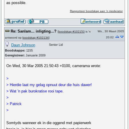
as possible.
Rapporteer boodskap aan 'n moderator
Re: Sanlam... inligting...?
Wo., 30 Maart 2005
[
boodskap #102153
is 'n
20:02
antwoord op
boodskap #102134
]
Daun Johnson
Senior Lid
Boodskappe:
1155
Geregistreer:
Januarie 2009
On Wed, 30 Mar 2005 21:50:43 +0100, camerama wrote:
>
> Hierdie laat my gelag opnuut deur die huis dawer!
> Wat 'n pak burokratise rooi tape.
>
> Patrick
>
Somtyds wanneer ek in die oggend met papierwerk