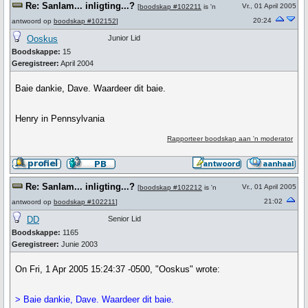
Re: Sanlam... inligting...?
Vr., 01 April 2005
[
boodskap #102211
is 'n
20:24
antwoord op
boodskap #102152
]
Ooskus
Junior Lid
Boodskappe:
15
Geregistreer:
April 2004
Baie dankie, Dave. Waardeer dit baie.
Henry in Pennsylvania
Rapporteer boodskap aan 'n moderator
Re: Sanlam... inligting...?
Vr., 01 April 2005
[
boodskap #102212
is 'n
21:02
antwoord op
boodskap #102211
]
DD
Senior Lid
Boodskappe:
1165
Geregistreer:
Junie 2003
On Fri, 1 Apr 2005 15:24:37 -0500, "Ooskus" wrote:
> Baie dankie, Dave. Waardeer dit baie.