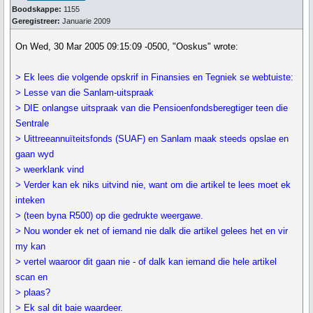
Boodskappe:
1155
Geregistreer:
Januarie 2009
On Wed, 30 Mar 2005 09:15:09 -0500, "Ooskus" wrote:
> Ek lees die volgende opskrif in Finansies en Tegniek se webtuiste:
> Lesse van die Sanlam-uitspraak
> DIE onlangse uitspraak van die Pensioenfondsberegtiger teen die
Sentrale
> Uittreeannuïteitsfonds (SUAF) en Sanlam maak steeds opslae en
gaan wyd
> weerklank vind
> Verder kan ek niks uitvind nie, want om die artikel te lees moet ek
inteken
> (teen byna R500) op die gedrukte weergawe.
> Nou wonder ek net of iemand nie dalk die artikel gelees het en vir
my kan
> vertel waaroor dit gaan nie - of dalk kan iemand die hele artikel
scan en
> plaas?
> Ek sal dit baie waardeer.