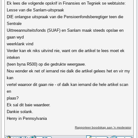
Ek lees die volgende opskrif in Finansies en Tegniek se webtuiste:
Lesse van die Sanlam-uitspraak
DIE onlangse uitspraak van die Pensioenfondsberegtiger teen die
Sentrale
Uittreeannuïteitsfonds (SUAF) en Sanlam maak steeds opslae en
gaan wyd
weerklank vind
Verder kan ek niks uitvind nie, want om die artikel te lees moet ek
inteken
(teen byna R500) op die gedrukte weergawe.
Nou wonder ek net of iemand nie dalk die artikel gelees het en vir my
kan
vertel waaroor dit gaan nie - of dalk kan iemand die hele artikel scan
en
plaas?
Ek sal dit baie waardeer.
Dankie solank.
Henry in Pennsylvania
Rapporteer boodskap aan 'n moderator