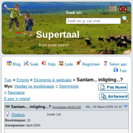
Soek vir:
Supertaal
Kom praat saam!
Blog
Soek
Hulp
Lede
Registreer
Teken aan
Tuis
»
»
»
Sanlam... inligting...?
Tuis
Ernstig
Ekonomie & geldsake
Wys:
Vandag se boodskappe
::
Stemmings
::
Navigasie
E-pos 'n vriend
Sanlam... inligting...?
Wo., 30 Maart 2005 14:15
[
boodskap #102134
]
Ooskus
Junior Lid
Boodskappe:
15
Geregistreer:
April 2004