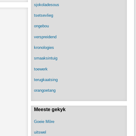
sjokoladesous
tsetsevlieg
ongebou
verspreidend
kronologies
smaaksintuig
toewerk
terugkaatsing
orangoetang
Meeste gekyk
Goeie Môre
uitswel