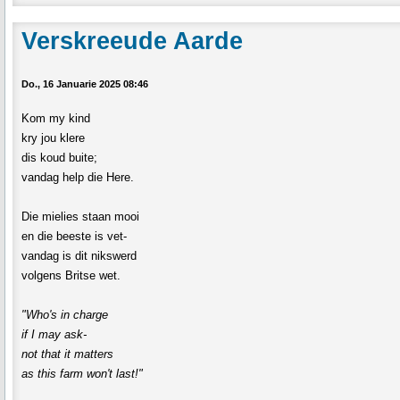
Verskreeude Aarde
Do., 16 Januarie 2025 08:46
Kom my kind
kry jou klere
dis koud buite;
vandag help die Here.
Die mielies staan mooi
en die beeste is vet-
vandag is dit nikswerd
volgens Britse wet.
"Who's in charge
if I may ask-
not that it matters
as this farm won't last!"