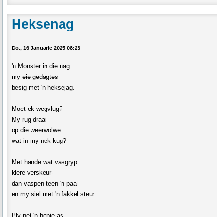
Heksenag
Do., 16 Januarie 2025 08:23
'n Monster in die nag
my eie gedagtes
besig met 'n heksejag.
Moet ek wegvlug?
My rug draai
op die weerwolwe
wat in my nek kug?
Met hande wat vasgryp
klere verskeur-
dan vaspen teen 'n paal
en my siel met 'n fakkel steur.
Bly net 'n hopie as