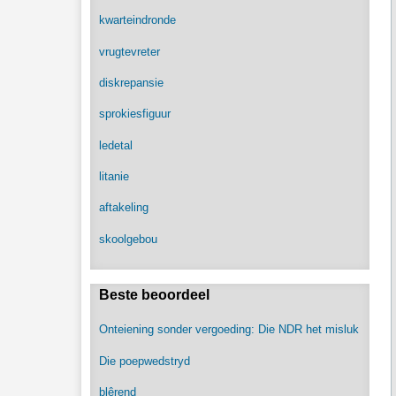
kwarteindronde
vrugtevreter
diskrepansie
sprokiesfiguur
ledetal
litanie
aftakeling
skoolgebou
Beste beoordeel
Onteiening sonder vergoeding: Die NDR het misluk
Die poepwedstryd
blêrend