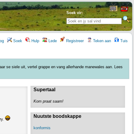
Soek vir:
og
Soek
Hulp
Lede
Registreer
Teken aan
Tuis
kaar se siele uit, vertel grappe en vang allerhande manewales aan. Lees
Supertaal
Kom praat saam!
Nuutste boodskappe
ry.
konformis