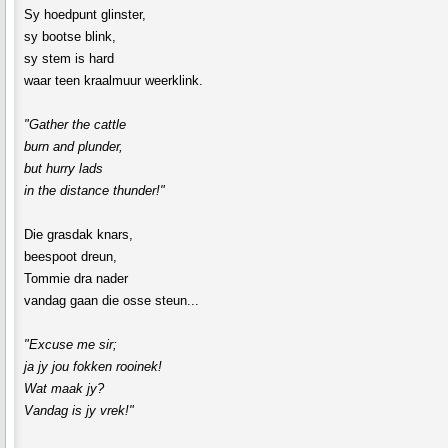
Sy hoedpunt glinster,
sy bootse blink,
sy stem is hard
waar teen kraalmuur weerklink.
"Gather the cattle
burn and plunder,
but hurry lads
in the distance thunder!"
Die grasdak knars,
beespoot dreun,
Tommie dra nader
vandag gaan die osse steun...
"Excuse me sir;
ja jy jou fokken rooinek!
Wat maak jy?
Vandag is jy vrek!"