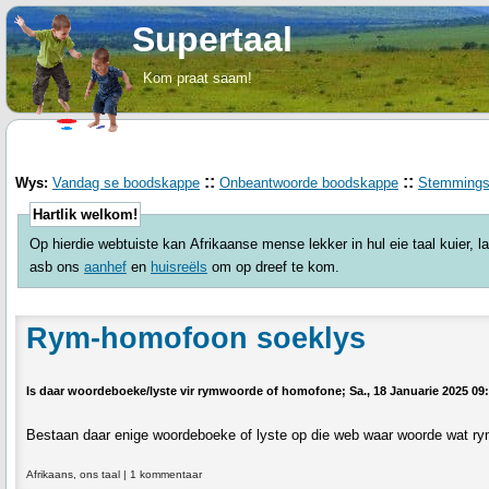
Supertaal
Kom praat saam!
::
::
Wys:
Vandag se boodskappe
Onbeantwoorde boodskappe
Stemming
Hartlik welkom!
Op hierdie webtuiste kan Afrikaanse mense lekker in hul eie taal kuier, 
asb ons
aanhef
en
huisreëls
om op dreef te kom.
Rym-homofoon soeklys
Is daar woordeboeke/lyste vir rymwoorde of homofone; Sa., 18 Januarie 2025 09
Bestaan daar enige woordeboeke of lyste op die web waar woorde wat 
Afrikaans, ons taal
|
1 kommentaar