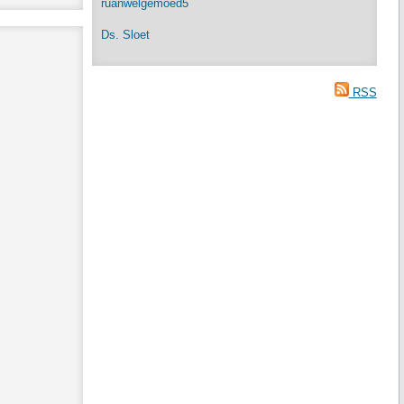
ruanwelgemoed5
Ds. Sloet
RSS