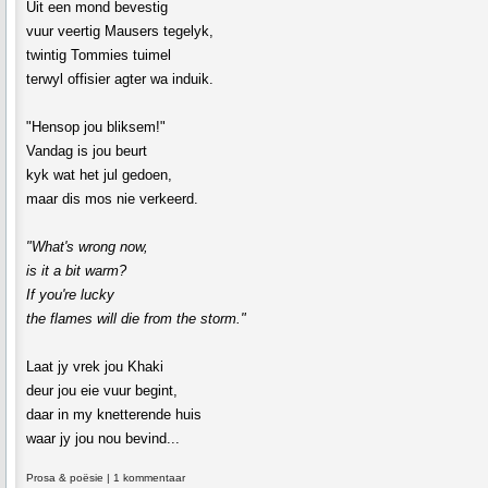
Uit een mond bevestig
vuur veertig Mausers tegelyk,
twintig Tommies tuimel
terwyl offisier agter wa induik.
"Hensop jou bliksem!"
Vandag is jou beurt
kyk wat het jul gedoen,
maar dis mos nie verkeerd.
"What's wrong now,
is it a bit warm?
If you're lucky
the flames will die from the storm."
Laat jy vrek jou Khaki
deur jou eie vuur begint,
daar in my knetterende huis
waar jy jou nou bevind...
Prosa & poësie
|
1 kommentaar