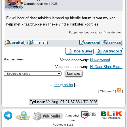
Geregistreer:
April 2025
Ek wil hoor of daar miskien iemand op hierdie forum is wat my kan
help met kitaardrukke en lirieke vir die Pinkster koortjies.
Rapporteer boodskap aan 'n moderator
Gaan na forum:
Vorige onderwerp:
Nuwe woord
Volgende onderwerp:
Hi Daar Slaai Blare!
-=]
[=-
terug na bo
[
XML-voer
] [
]
Tyd nou:
Vr. Aug. 07 21:37:33 UTC 2026
Aangedryf
deur:
FUDforum 3.2.1.