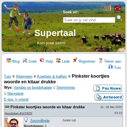
Soek vir:
Supertaal
Kom praat saam!
Blog
Soek
Hulp
Lede
Registreer
Teken aan
Tuis
»
»
»
Pinkster koortjies
Tuis
Algemeen
Koeitjies & kalfies
woorde en kitaar drukke
Wys:
Vandag se boodskappe
::
Stemmings
::
Navigasie
E-pos 'n vriend
Pinkster koortjies woorde en kitaar drukke
Di., 06 Mei 2025
03:15
[
boodskap #147905
]
Jossvdlinde
Junior Lid
Boodskappe:
2