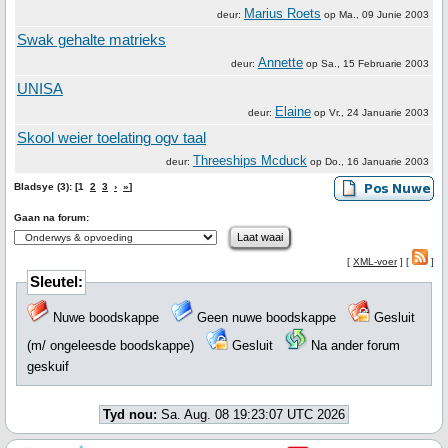
Marius Roets
deur:
op
Ma., 09 Junie 2003
Swak gehalte matrieks
Annette
deur:
op
Sa., 15 Februarie 2003
UNISA
Elaine
deur:
op
Vr., 24 Januarie 2003
Skool weier toelating ogv taal
Threeships Mcduck
deur:
op
Do., 16 Januarie 2003
Bladsye (3): [1
2
3
›
»
]
Gaan na forum:
[
XML-voer
] [
]
Sleutel:
Nuwe boodskappe
Geen nuwe boodskappe
Gesluit
(m/ ongeleesde boodskappe)
Gesluit
Na ander forum
geskuif
Tyd nou:
Sa. Aug. 08 19:23:07 UTC 2026