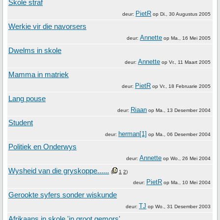
Skole straf
PietR
deur:
op
Di., 30 Augustus 2005
Werkie vir die navorsers
Annette
deur:
op
Ma., 16 Mei 2005
Dwelms in skole
Annette
deur:
op
Vr., 11 Maart 2005
Mamma in matriek
PietR
deur:
op
Vr., 18 Februarie 2005
Lang pouse
Riaan
deur:
op
Ma., 13 Desember 2004
Student
herman[1]
deur:
op
Ma., 06 Desember 2004
Politiek en Onderwys
Annette
deur:
op
Wo., 26 Mei 2004
Wysheid van die gryskoppe......
(
1
2
)
PietR
deur:
op
Ma., 10 Mei 2004
Gerookte syfers sonder wiskunde
TJ
deur:
op
Wo., 31 Desember 2003
Afrikaans in skole 'in groot gemors'