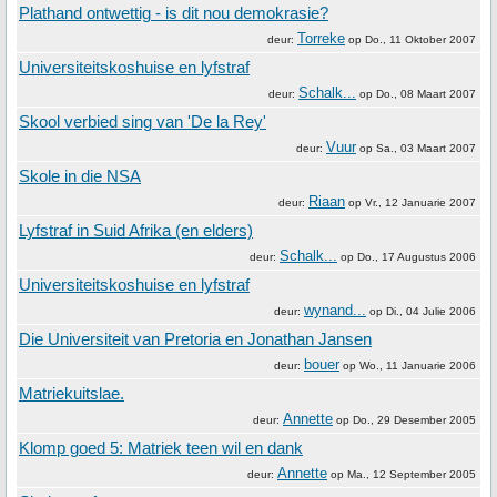
Plathand ontwettig - is dit nou demokrasie?
Torreke
deur:
op
Do., 11 Oktober 2007
Universiteitskoshuise en lyfstraf
Schalk...
deur:
op
Do., 08 Maart 2007
Skool verbied sing van 'De la Rey'
Vuur
deur:
op
Sa., 03 Maart 2007
Skole in die NSA
Riaan
deur:
op
Vr., 12 Januarie 2007
Lyfstraf in Suid Afrika (en elders)
Schalk...
deur:
op
Do., 17 Augustus 2006
Universiteitskoshuise en lyfstraf
wynand...
deur:
op
Di., 04 Julie 2006
Die Universiteit van Pretoria en Jonathan Jansen
bouer
deur:
op
Wo., 11 Januarie 2006
Matriekuitslae.
Annette
deur:
op
Do., 29 Desember 2005
Klomp goed 5: Matriek teen wil en dank
Annette
deur:
op
Ma., 12 September 2005