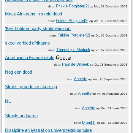
Frikkie Potgieter[2]
deur:
op
Ma., 08 Desember 2003
Maak Afrikaans in skole dood
Frikkie Potgieter[2]
deur:
op
Wo., 03 Desember 2003
'Kyk hoekom party skole leegloop'
Frikkie Potgieter[2]
deur:
op
Di., 02 Desember 2003
skool verbied afrikaans
Threeships Mcduck
deur:
op
Vr., 07 November 2003
Apartheid in Franse skole
(
1
2
3
4
)
Paul de Dilbeek
deur:
op
Di., 23 September 2003
Nog een dood
Annette
deur:
op
Wo., 10 September 2003
Skole - gronde vir skorsing
Annette
deur:
op
Vr., 08 Augustus 2003
NU
Annette
deur:
op
Ma., 23 Junie 2003
Skoolstandaarde
Drom[1]
deur:
op
Do., 12 Junie 2003
Dissipline en lyfstraf op universiteitskoshuise