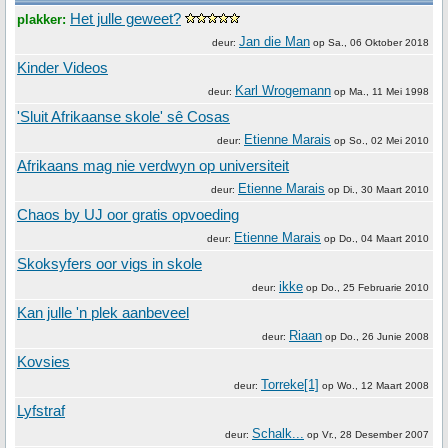
Het julle geweet?
plakker:
Jan die Man
deur:
op
Sa., 06 Oktober 2018
Kinder Videos
Karl Wrogemann
deur:
op
Ma., 11 Mei 1998
'Sluit Afrikaanse skole' sê Cosas
Etienne Marais
deur:
op
So., 02 Mei 2010
Afrikaans mag nie verdwyn op universiteit
Etienne Marais
deur:
op
Di., 30 Maart 2010
Chaos by UJ oor gratis opvoeding
Etienne Marais
deur:
op
Do., 04 Maart 2010
Skoksyfers oor vigs in skole
ikke
deur:
op
Do., 25 Februarie 2010
Kan julle 'n plek aanbeveel
Riaan
deur:
op
Do., 26 Junie 2008
Kovsies
Torreke[1]
deur:
op
Wo., 12 Maart 2008
Lyfstraf
Schalk...
deur:
op
Vr., 28 Desember 2007