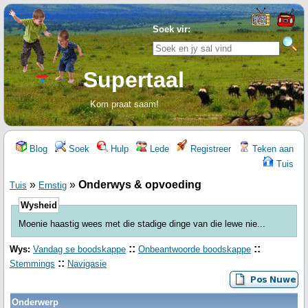
Soek vir:
Supertaal
Kom praat saam!
Blog
Soek
Hulp
Lede
Registreer
Teken aan
Tuis
»
»
Onderwys & opvoeding
Tuis
Ernstig
Wysheid
Moenie haastig wees met die stadige dinge van die lewe nie...
::
::
Wys:
Vandag se boodskappe
Onbeantwoorde boodskappe
::
Stemmings
Navigasie
Onderwerp