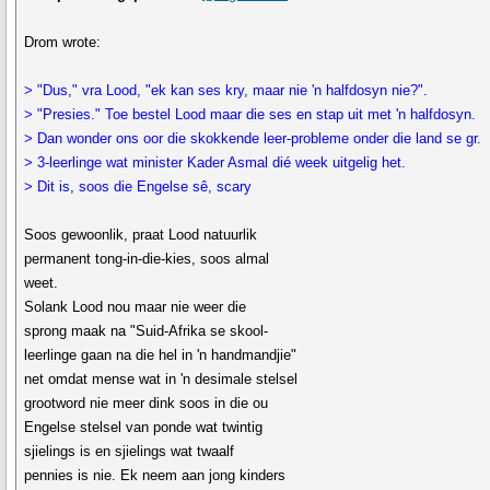
Drom wrote:
> "Dus," vra Lood, "ek kan ses kry, maar nie 'n halfdosyn nie?".
> "Presies." Toe bestel Lood maar die ses en stap uit met 'n halfdosyn.
> Dan wonder ons oor die skokkende leer-probleme onder die land se gr.
> 3-leerlinge wat minister Kader Asmal dié week uitgelig het.
> Dit is, soos die Engelse sê, scary
Soos gewoonlik, praat Lood natuurlik
permanent tong-in-die-kies, soos almal
weet.
Solank Lood nou maar nie weer die
sprong maak na "Suid-Afrika se skool-
leerlinge gaan na die hel in 'n handmandjie"
net omdat mense wat in 'n desimale stelsel
grootword nie meer dink soos in die ou
Engelse stelsel van ponde wat twintig
sjielings is en sjielings wat twaalf
pennies is nie. Ek neem aan jong kinders