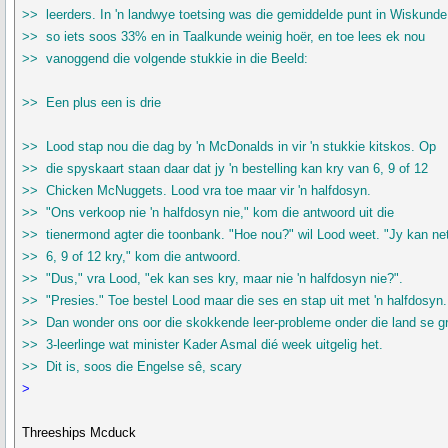
>> leerders. In 'n landwye toetsing was die gemiddelde punt in Wiskunde
>> so iets soos 33% en in Taalkunde weinig hoër, en toe lees ek nou
>> vanoggend die volgende stukkie in die Beeld:
>> Een plus een is drie
>> Lood stap nou die dag by 'n McDonalds in vir 'n stukkie kitskos. Op
>> die spyskaart staan daar dat jy 'n bestelling kan kry van 6, 9 of 12
>> Chicken McNuggets. Lood vra toe maar vir 'n halfdosyn.
>> "Ons verkoop nie 'n halfdosyn nie," kom die antwoord uit die
>> tienermond agter die toonbank. "Hoe nou?" wil Lood weet. "Jy kan ne
>> 6, 9 of 12 kry," kom die antwoord.
>> "Dus," vra Lood, "ek kan ses kry, maar nie 'n halfdosyn nie?".
>> "Presies." Toe bestel Lood maar die ses en stap uit met 'n halfdosyn.
>> Dan wonder ons oor die skokkende leer-probleme onder die land se gr
>> 3-leerlinge wat minister Kader Asmal dié week uitgelig het.
>> Dit is, soos die Engelse sê, scary
>
Threeships Mcduck