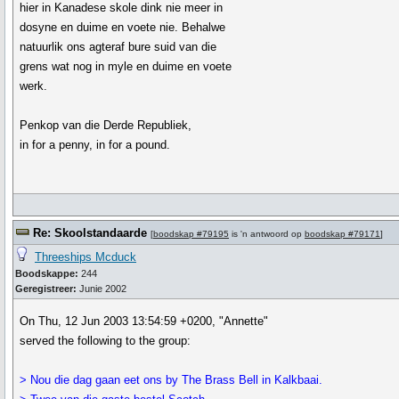
hier in Kanadese skole dink nie meer in
dosyne en duime en voete nie. Behalwe
natuurlik ons agteraf bure suid van die
grens wat nog in myle en duime en voete
werk.
Penkop van die Derde Republiek,
in for a penny, in for a pound.
Re: Skoolstandaarde
[
boodskap #79195
is 'n antwoord op
boodskap #79171
]
Threeships Mcduck
Boodskappe:
244
Geregistreer:
Junie 2002
On Thu, 12 Jun 2003 13:54:59 +0200, "Annette"
served the following to the group:
> Nou die dag gaan eet ons by The Brass Bell in Kalkbaai.