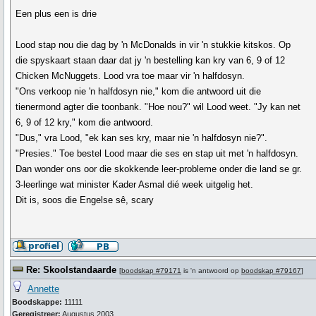
Een plus een is drie
Lood stap nou die dag by 'n McDonalds in vir 'n stukkie kitskos. Op
die spyskaart staan daar dat jy 'n bestelling kan kry van 6, 9 of 12
Chicken McNuggets. Lood vra toe maar vir 'n halfdosyn.
"Ons verkoop nie 'n halfdosyn nie," kom die antwoord uit die
tienermond agter die toonbank. "Hoe nou?" wil Lood weet. "Jy kan net
6, 9 of 12 kry," kom die antwoord.
"Dus," vra Lood, "ek kan ses kry, maar nie 'n halfdosyn nie?".
"Presies." Toe bestel Lood maar die ses en stap uit met 'n halfdosyn.
Dan wonder ons oor die skokkende leer-probleme onder die land se gr.
3-leerlinge wat minister Kader Asmal dié week uitgelig het.
Dit is, soos die Engelse sê, scary
Re: Skoolstandaarde
[
boodskap #79171
is 'n antwoord op
boodskap #79167
]
Annette
Boodskappe:
11111
Geregistreer:
Augustus 2003