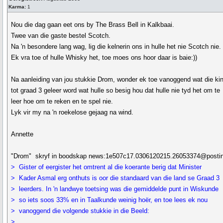
Karma:
1
Nou die dag gaan eet ons by The Brass Bell in Kalkbaai.
Twee van die gaste bestel Scotch.
Na 'n besondere lang wag, lig die kelnerin ons in hulle het nie Scotch nie.
Ek vra toe of hulle Whisky het, toe moes ons hoor daar is baie:))
Na aanleiding van jou stukkie Drom, wonder ek toe vanoggend wat die ki
tot graad 3 geleer word wat hulle so besig hou dat hulle nie tyd het om te
leer hoe om te reken en te spel nie.
Lyk vir my na 'n roekelose gejaag na wind.
Annette
"Drom" skryf in boodskap news:1e507c17.0306120215.26053374@postin
> Gister of eergister het omtrent al die koerante berig dat Minister
> Kader Asmal erg onthuts is oor die standaard van die land se Graad 3
> leerders. In 'n landwye toetsing was die gemiddelde punt in Wiskunde
> so iets soos 33% en in Taalkunde weinig hoër, en toe lees ek nou
> vanoggend die volgende stukkie in die Beeld:
>