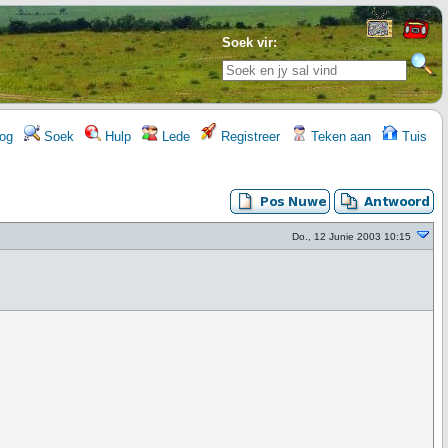
Soek vir:
og
Soek
Hulp
Lede
Registreer
Teken aan
Tuis
Do., 12 Junie 2003 10:15