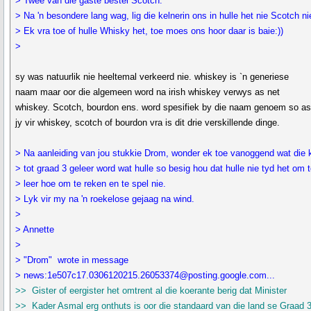
> Twee van die gaste bestel Scotch.
> Na 'n besondere lang wag, lig die kelnerin ons in hulle het nie Scotch ni
> Ek vra toe of hulle Whisky het, toe moes ons hoor daar is baie:))
>
sy was natuurlik nie heeltemal verkeerd nie. whiskey is `n generiese
naam maar oor die algemeen word na irish whiskey verwys as net
whiskey. Scotch, bourdon ens. word spesifiek by die naam genoem so a
jy vir whiskey, scotch of bourdon vra is dit drie verskillende dinge.
> Na aanleiding van jou stukkie Drom, wonder ek toe vanoggend wat die 
> tot graad 3 geleer word wat hulle so besig hou dat hulle nie tyd het om 
> leer hoe om te reken en te spel nie.
> Lyk vir my na 'n roekelose gejaag na wind.
>
> Annette
>
> "Drom" wrote in message
> news:1e507c17.0306120215.26053374@posting.google.com...
>> Gister of eergister het omtrent al die koerante berig dat Minister
>> Kader Asmal erg onthuts is oor die standaard van die land se Graad 