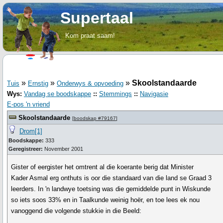
Supertaal
Kom praat saam!
»
»
»
Skoolstandaarde
Tuis
Ernstig
Onderwys & opvoeding
Wys:
Vandag se boodskappe
::
Stemmings
::
Navigasie
E-pos 'n vriend
Skoolstandaarde
[
boodskap #79167
]
Drom[1]
Boodskappe:
333
Geregistreer:
November 2001
Gister of eergister het omtrent al die koerante berig dat Minister
Kader Asmal erg onthuts is oor die standaard van die land se Graad 3
leerders. In 'n landwye toetsing was die gemiddelde punt in Wiskunde
so iets soos 33% en in Taalkunde weinig hoër, en toe lees ek nou
vanoggend die volgende stukkie in die Beeld: