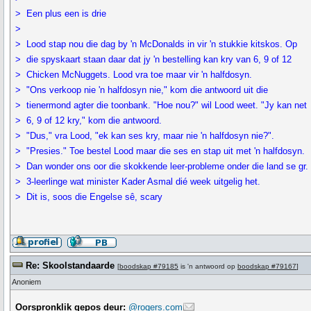
> Een plus een is drie
>
> Lood stap nou die dag by 'n McDonalds in vir 'n stukkie kitskos. Op
> die spyskaart staan daar dat jy 'n bestelling kan kry van 6, 9 of 12
> Chicken McNuggets. Lood vra toe maar vir 'n halfdosyn.
> "Ons verkoop nie 'n halfdosyn nie," kom die antwoord uit die
> tienermond agter die toonbank. "Hoe nou?" wil Lood weet. "Jy kan net
> 6, 9 of 12 kry," kom die antwoord.
> "Dus," vra Lood, "ek kan ses kry, maar nie 'n halfdosyn nie?".
> "Presies." Toe bestel Lood maar die ses en stap uit met 'n halfdosyn.
> Dan wonder ons oor die skokkende leer-probleme onder die land se gr.
> 3-leerlinge wat minister Kader Asmal dié week uitgelig het.
> Dit is, soos die Engelse sê, scary
Re: Skoolstandaarde
[
boodskap #79185
is 'n antwoord op
boodskap #79167
]
Anoniem
Oorspronklik gepos deur:
@rogers.com