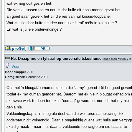
wat ek nog ooit gesien het.
Die verskil tussen toe en nou is dat hulle dit soos manne gevat het,
an goed saamgewerk het vir die res van hul kosuis-loopbane.
Wat is julle daar buite se idee oor sulke 'straf'-reëls in koshuise ?
En wat is jul eie ondervindinge ?
Re: Dissipline en lyfstraf op universiteitskoshuise
[
boodskap #79017
is
Vusi
Boodskappe:
2211
Geregistreer:
Februarie 2001
Ons het 'n blougat/ouman stelsel in die "army" gehad. Dit het goed gewer
totdat ek my ouman gemoer het. Daarom het ek nie 'n blougat gehad om
skiewwie werk te doen toe ek 'n "ouman" geword het nie - dit het my nie
gepla nie.
Vakleerlingskap is 'n integrale deel van die westerse samelewing. Ek
ondersteun dit volmondig. Daar is ongelukkig ouens wat hulle aan vergry
skuldig maak - maar m.i. daar is voldoende teenwigte om die balans te