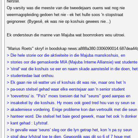
herstel.
Op varsity was die meeste van die tweedejaars ouens wat nog nie
weermagopleiding gedoen het nie - ek het hulle soos 'n stopstraat
geignoreer. (Bygesê, ek was nie op koshuis gewees nie...)
Ek ondersteun die manne van Majuba wat boomrokers wou uitroei.
"Marius Roets" skryf in boodskap news:a888a380.0306090014.687dea44
> Die hele storie oor die aktiwiteite in die Majuba manskoshuis, en
> stories oor die gemaskerde MIA (Majuba Interne Alliansie) wat studente
> 'straf' wat die koshuis se eer en naam skade aansteslel in die doen, he
> studentedae laat onthou.
> Ek gaan nie sê watter uni of koshuis dit was nie, maar ons het 'n
> pa-seun stelsel gehad waar elke eerstejaar aan 'n senior student
> 'toevertrou' is. "Pa's" moes toesien dat hul "seuns" goed aanpas en
> insakekel by die koshuis. Hy moes ook goed tred hou van sy seun se
> akademiese vordering. Enige probleme kon dan vertroulik met die seun
> hanteer word. Die stelsel het baie geod gewerk, maar het ook 'n donker
> kant gehad : Lyfstraf.
> In gevalle waar 'seuns' sleg oor die lyn getrap het, kon 'n pa sy seun
> straf deur lyfstraf toe te dien. Gewoonlik was dit so 6 of 7 houe met