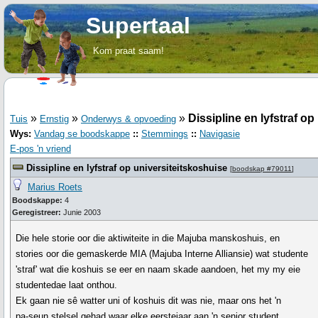
Supertaal
Kom praat saam!
»
»
»
Dissipline en lyfstraf o
Tuis
Ernstig
Onderwys & opvoeding
Wys:
Vandag se boodskappe
::
Stemmings
::
Navigasie
E-pos 'n vriend
Dissipline en lyfstraf op universiteitskoshuise
[
boodskap #79011
]
Marius Roets
Boodskappe:
4
Geregistreer:
Junie 2003
Die hele storie oor die aktiwiteite in die Majuba manskoshuis, en
stories oor die gemaskerde MIA (Majuba Interne Alliansie) wat studente
'straf' wat die koshuis se eer en naam skade aandoen, het my my eie
studentedae laat onthou.
Ek gaan nie sê watter uni of koshuis dit was nie, maar ons het 'n
pa-seun stelsel gehad waar elke eerstejaar aan 'n senior student