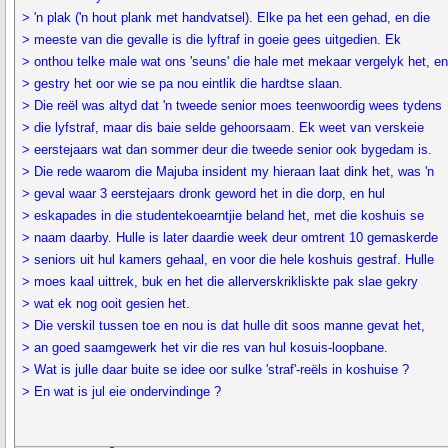
> 'n plak ('n hout plank met handvatsel). Elke pa het een gehad, en die
> meeste van die gevalle is die lyftraf in goeie gees uitgedien. Ek
> onthou telke male wat ons 'seuns' die hale met mekaar vergelyk het, e
> gestry het oor wie se pa nou eintlik die hardtse slaan.
> Die reël was altyd dat 'n tweede senior moes teenwoordig wees tydens
> die lyfstraf, maar dis baie selde gehoorsaam. Ek weet van verskeie
> eerstejaars wat dan sommer deur die tweede senior ook bygedam is.
> Die rede waarom die Majuba insident my hieraan laat dink het, was 'n
> geval waar 3 eerstejaars dronk geword het in die dorp, en hul
> eskapades in die studentekoearntjie beland het, met die koshuis se
> naam daarby. Hulle is later daardie week deur omtrent 10 gemaskerde
> seniors uit hul kamers gehaal, en voor die hele koshuis gestraf. Hulle
> moes kaal uittrek, buk en het die allerverskrikliskte pak slae gekry
> wat ek nog ooit gesien het.
> Die verskil tussen toe en nou is dat hulle dit soos manne gevat het,
> an goed saamgewerk het vir die res van hul kosuis-loopbane.
> Wat is julle daar buite se idee oor sulke 'straf'-reëls in koshuise ?
> En wat is jul eie ondervindinge ?