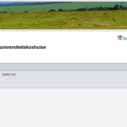
Bl
p universiteitskoshuise
Junior Lid