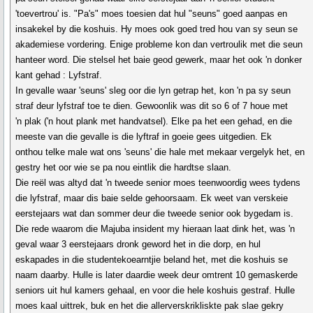
'toevertrou' is. "Pa's" moes toesien dat hul "seuns" goed aanpas en
insakekel by die koshuis. Hy moes ook goed tred hou van sy seun se
akademiese vordering. Enige probleme kon dan vertroulik met die seun
hanteer word. Die stelsel het baie geod gewerk, maar het ook 'n donker
kant gehad : Lyfstraf.
In gevalle waar 'seuns' sleg oor die lyn getrap het, kon 'n pa sy seun
straf deur lyfstraf toe te dien. Gewoonlik was dit so 6 of 7 houe met
'n plak ('n hout plank met handvatsel). Elke pa het een gehad, en die
meeste van die gevalle is die lyftraf in goeie gees uitgedien. Ek
onthou telke male wat ons 'seuns' die hale met mekaar vergelyk het, en
gestry het oor wie se pa nou eintlik die hardtse slaan.
Die reël was altyd dat 'n tweede senior moes teenwoordig wees tydens
die lyfstraf, maar dis baie selde gehoorsaam. Ek weet van verskeie
eerstejaars wat dan sommer deur die tweede senior ook bygedam is.
Die rede waarom die Majuba insident my hieraan laat dink het, was 'n
geval waar 3 eerstejaars dronk geword het in die dorp, en hul
eskapades in die studentekoearntjie beland het, met die koshuis se
naam daarby. Hulle is later daardie week deur omtrent 10 gemaskerde
seniors uit hul kamers gehaal, en voor die hele koshuis gestraf. Hulle
moes kaal uittrek, buk en het die allerverskrikliskte pak slae gekry