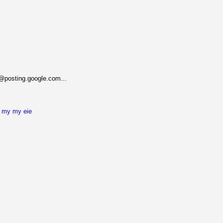
@posting.google.com...
t my my eie