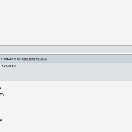
 'n antwoord op
boodskap #79011
]
Senior Lid
k
 my
pe