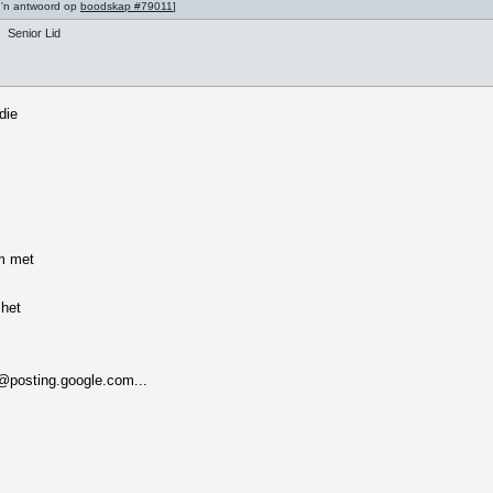
 'n antwoord op
boodskap #79011
]
Senior Lid
die
am met
 het
@posting.google.com...