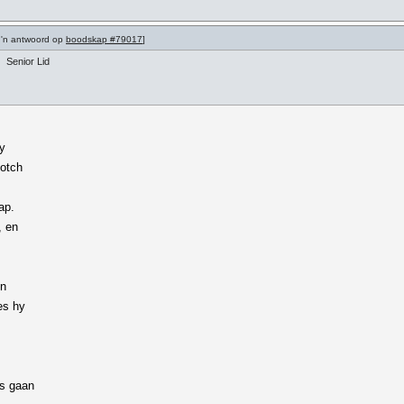
 'n antwoord op
boodskap #79017
]
Senior Lid
my
Potch
ap.
, en
en
es hy
is gaan