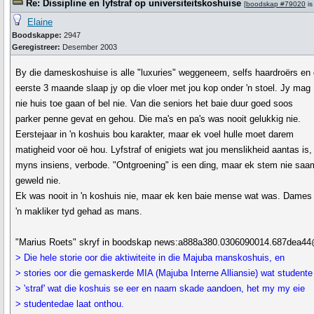
Re: Dissipline en lyfstraf op universiteitskoshuise
[
boodskap #79020
is
Elaine
Boodskappe:
2947
Geregistreer:
Desember 2003
By die dameskoshuise is alle "luxuries" weggeneem, selfs haardroërs en 
eerste 3 maande slaap jy op die vloer met jou kop onder 'n stoel. Jy mag
nie huis toe gaan of bel nie. Van die seniors het baie duur goed soos
parker penne gevat en gehou. Die ma's en pa's was nooit gelukkig nie.
Eerstejaar in 'n koshuis bou karakter, maar ek voel hulle moet darem
matigheid voor oë hou. Lyfstraf of enigiets wat jou menslikheid aantas is,
myns insiens, verbode. "Ontgroening" is een ding, maar ek stem nie sa
geweld nie.
Ek was nooit in 'n koshuis nie, maar ek ken baie mense wat was. Dames
'n makliker tyd gehad as mans.
"Marius Roets" skryf in boodskap news:a888a380.0306090014.687dea44
> Die hele storie oor die aktiwiteite in die Majuba manskoshuis, en
> stories oor die gemaskerde MIA (Majuba Interne Alliansie) wat studente
> 'straf' wat die koshuis se eer en naam skade aandoen, het my my eie
> studentedae laat onthou.