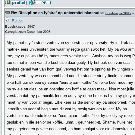
Re: Dissipline en lyfstraf op universiteitskoshuise
[
boodskap #79019
is
Elaine
Boodskappe:
2947
Geregistreer:
Desember 2003
My pa het my 'n storie vertel van sy eerste jaar op varsity. Hy is direk na
matriek eers universiteit toe waar hy regte gaan swot het. My pa wou ar
toe, my oupa wou hê hy moes eers varsity toe... Anyhoo, my pa is weg 
toe en het in een van die koshuise daar gebly. Hy het ook een van daai
seniors gehad wat van hom (pa) verwag het om te spring as hy vingers kl
My pa vertel hy was een aand hard aan die studeer vir sy finale eksamen
elke half uur skreeu sy senior "eerstejaar - koffie!" en elke keer moet my
pa sy eie studies los en opspring om koffie te gaan maak. Nou moet julle
verstaan dat my pa moeilik leer en as jy sy ritme breek is hy in sy glory 
moet hy van voor af begin. Elke keer as die senior my pa onderbreek mo
letterlik van voor af begin met dit wat hy besig was om te leer. My pa
vertel hier na die 5de keer se "eerstejaar - koffie!" het hy solidly sy moer
gepluk en in die senior se koffie.. uhm... geurineer :-)). Shame, hulle het
my pa geteer en geveer daai aand, en hom kaalgat voor die dameskoshu