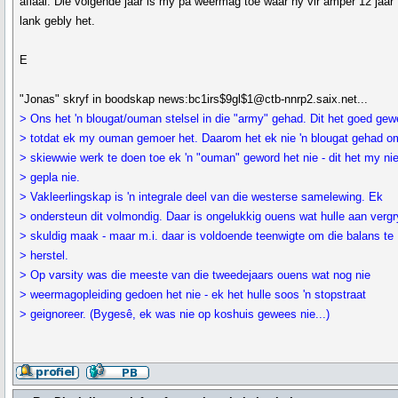
aflaai. Die volgende jaar is my pa weermag toe waar hy vir amper 12 jaar
lank gebly het.
E
"Jonas" skryf in boodskap news:bc1irs$9gl$1@ctb-nnrp2.saix.net...
> Ons het 'n blougat/ouman stelsel in die "army" gehad. Dit het goed gew
> totdat ek my ouman gemoer het. Daarom het ek nie 'n blougat gehad 
> skiewwie werk te doen toe ek 'n "ouman" geword het nie - dit het my ni
> gepla nie.
> Vakleerlingskap is 'n integrale deel van die westerse samelewing. Ek
> ondersteun dit volmondig. Daar is ongelukkig ouens wat hulle aan verg
> skuldig maak - maar m.i. daar is voldoende teenwigte om die balans te
> herstel.
> Op varsity was die meeste van die tweedejaars ouens wat nog nie
> weermagopleiding gedoen het nie - ek het hulle soos 'n stopstraat
> geignoreer. (Bygesê, ek was nie op koshuis gewees nie...)