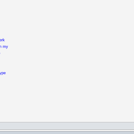
erk
om my
e
rype