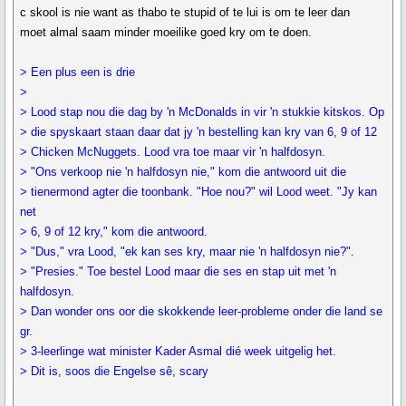
c skool is nie want as thabo te stupid of te lui is om te leer dan
moet almal saam minder moeilike goed kry om te doen.
> Een plus een is drie
>
> Lood stap nou die dag by 'n McDonalds in vir 'n stukkie kitskos. Op
> die spyskaart staan daar dat jy 'n bestelling kan kry van 6, 9 of 12
> Chicken McNuggets. Lood vra toe maar vir 'n halfdosyn.
> "Ons verkoop nie 'n halfdosyn nie," kom die antwoord uit die
> tienermond agter die toonbank. "Hoe nou?" wil Lood weet. "Jy kan
net
> 6, 9 of 12 kry," kom die antwoord.
> "Dus," vra Lood, "ek kan ses kry, maar nie 'n halfdosyn nie?".
> "Presies." Toe bestel Lood maar die ses en stap uit met 'n
halfdosyn.
> Dan wonder ons oor die skokkende leer-probleme onder die land se
gr.
> 3-leerlinge wat minister Kader Asmal dié week uitgelig het.
> Dit is, soos die Engelse sê, scary