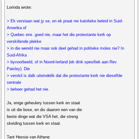
Lorinda wrote:
> Ek verstaan wat jy se, en ek praat nie katolieke beleid in Suid-
Amerika of
> Quebec ens. goed nie, maar het die protestante kerk op
verskillende plekke
> in die wereld nie maar ook deel gehad in politieke moles nie? In
Suid-Afrika
> byvoorbeeld, of in Noord-Ierland (ek dink spesifiek aan Rev
Paisley). Die
> verskil is dalk uiteindelik dat die protestante kerk nie dieselfde
sentrale
> beheer gehad het nie.
Ja, enige geheulery tussen kerk en staat
is uit die bose, en dis daarom een van die
beste dinge wat die VSA het, die streng
skeiding tussen kerk en staat.
Tant Hessie van Athene