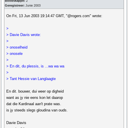
Boodskappe:
2
Geregistreer:
Junie 2003
On Fri, 13 Jun 2003 19:14:47 GMT, "@rogers.com" wrote:
>
> Davie Davis wrote:
>
> onoselheid
> onosele
>
> En dit, du plessis, is ...wa wa wa
>
> Tant Hessie van Langlaagte
En dit. bouwer, dui weer op digheid
want as jy nie eens kon let daarop
dat die Kardinaal aan't prate was.
is jy steeds slegs gloudina van ouds.
Davie Davis