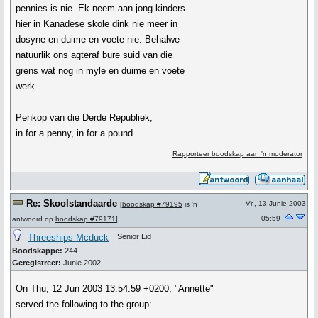
pennies is nie. Ek neem aan jong kinders
hier in Kanadese skole dink nie meer in
dosyne en duime en voete nie. Behalwe
natuurlik ons agteraf bure suid van die
grens wat nog in myle en duime en voete
werk.
Penkop van die Derde Republiek,
in for a penny, in for a pound.
Rapporteer boodskap aan 'n moderator
Re: Skoolstandaarde
Vr., 13 Junie 2003
[
boodskap #79195
is 'n
05:59
antwoord op
boodskap #79171
]
Threeships Mcduck
Senior Lid
Boodskappe:
244
Geregistreer:
Junie 2002
On Thu, 12 Jun 2003 13:54:59 +0200, "Annette"
served the following to the group: