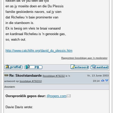
fokken dik vir jou teen die tyd
en as jy moeiite doen en die Du Plessis
familie geskiedenis navors, sal jy sien
dat Richelieu 'n baie prominente van
in die stamboom is.
Ek is besig om vleis te braai vanaand
en kardinaal Richelieu is 'n genooide gas,
so, watch out.
http://www.catchlife.org/david_du_plessis.htm
Rapporteer boodskap aan 'n moderator
Re: Skoolstandaarde
Vr., 13 Junie 2003
[
boodskap #79232
is 'n
19:14
antwoord op
boodskap #79231
]
Anoniem
Oorspronklik gepos deur:
@rogers.com
Davie Davis wrote: