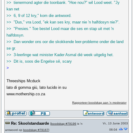
>> tienermond agter die toonbank. "Hoe nou?" wil Lood weet. "Jy
kan net
>> 6, 9 of 12 kry," kom die antwoord.
>> "Dus," vra Lood, "ek kan ses kry, maar nie 'n halfdosyn nie?".
>> "Presies." Toe bestel Lood maar die ses en stap uit met 'n
halfdosyn.
>> Dan wonder ons oor die skokkende leer-probleme onder die land
se gr.
>> 3-leerlinge wat minister Kader Asmal dié week uitgelig het.
>> Dit is, soos die Engelse sê, scary
>
Threeships Mcduck
lato di gomma giù, lato lucido in su
www.mothership.co.za
Rapporteer boodskap aan 'n moderator
Re: Skoolstandaarde
Vr., 13 Junie 2003
[
boodskap #79196
is 'n
06:04
antwoord op
boodskap #79167
]