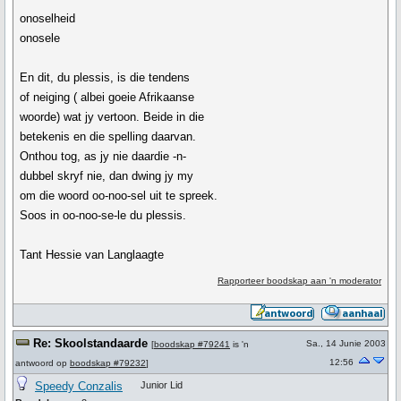
onoselheid
onosele
En dit, du plessis, is die tendens
of neiging ( albei goeie Afrikaanse
woorde) wat jy vertoon. Beide in die
betekenis en die spelling daarvan.
Onthou tog, as jy nie daardie -n-
dubbel skryf nie, dan dwing jy my
om die woord oo-noo-sel uit te spreek.
Soos in oo-noo-se-le du plessis.
Tant Hessie van Langlaagte
Rapporteer boodskap aan 'n moderator
Re: Skoolstandaarde
Sa., 14 Junie 2003
[
boodskap #79241
is 'n
12:56
antwoord op
boodskap #79232
]
Speedy Conzalis
Junior Lid