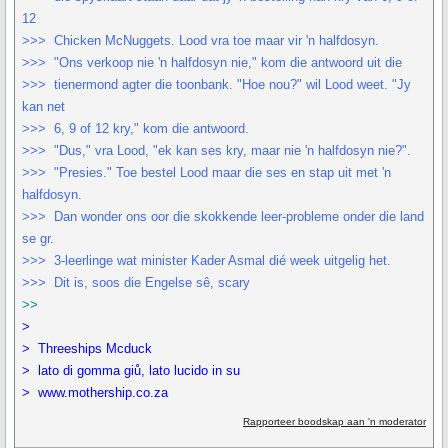
12
>>> Chicken McNuggets. Lood vra toe maar vir 'n halfdosyn.
>>> "Ons verkoop nie 'n halfdosyn nie," kom die antwoord uit die
>>> tienermond agter die toonbank. "Hoe nou?" wil Lood weet. "Jy
kan net
>>> 6, 9 of 12 kry," kom die antwoord.
>>> "Dus," vra Lood, "ek kan ses kry, maar nie 'n halfdosyn nie?".
>>> "Presies." Toe bestel Lood maar die ses en stap uit met 'n
halfdosyn.
>>> Dan wonder ons oor die skokkende leer-probleme onder die land
se gr.
>>> 3-leerlinge wat minister Kader Asmal dié week uitgelig het.
>>> Dit is, soos die Engelse sê, scary
>>
>
> Threeships Mcduck
> lato di gomma giů, lato lucido in su
> www.mothership.co.za
Rapporteer boodskap aan 'n moderator