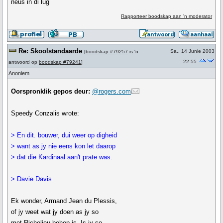
neus in di lug
Rapporteer boodskap aan 'n moderator
Re: Skoolstandaarde
Sa., 14 Junie 2003
[
boodskap #79257
is 'n
22:55
antwoord op
boodskap #79241
]
Anoniem
Oorspronklik gepos deur:
@rogers.com
Speedy Conzalis wrote:
> En dit. bouwer, dui weer op digheid
> want as jy nie eens kon let daarop
> dat die Kardinaal aan't prate was.
> Davie Davis
Ek wonder, Armand Jean du Plessis,
of jy weet wat jy doen as jy so
met Richelieu behep is. Is jy so