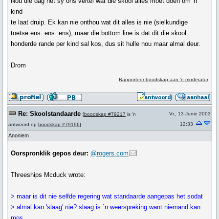
Nou die dag het sy ons vertel wat die skool alles moet doen om 'n
kind
te laat druip. Ek kan nie onthou wat dit alles is nie (sielkundige
toetse ens. ens. ens), maar die bottom line is dat dit die skool
honderde rande per kind sal kos, dus sit hulle nou maar almal deur.
Drom
Rapporteer boodskap aan 'n moderator
Re: Skoolstandaarde
Vr., 13 Junie 2003
[
boodskap #79217
is 'n
12:33
antwoord op
boodskap #79196
]
Anoniem
Oorspronklik gepos deur:
@rogers.com
Threeships Mcduck wrote:
> maar is dit nie selfde regering wat standaarde aangepas het sodat
> almal kan 'slaag' nie? slaag is `n weerspreking want niemand kan
mos