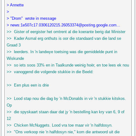
> Annette
>
> "Drom" wrote in message
> news:1e507c17.0306120215.26053374@posting.google.com...
>> Gister of eergister het omtrent al die koerante berig dat Minister
>> Kader Asmal erg onthuts is oor die standaard van die land se
Graad 3
>> leerders. In 'n landwye toetsing was die gemiddelde punt in
Wiskunde
>> so iets soos 33% en in Taalkunde weinig hoër, en toe lees ek nou
>> vanoggend die volgende stukkie in die Beeld:
>> Een plus een is drie
>> Lood stap nou die dag by 'n McDonalds in vir 'n stukkie kitskos.
Op
>> die spyskaart staan daar dat jy 'n bestelling kan kry van 6, 9 of
12
>> Chicken McNuggets. Lood vra toe maar vir 'n halfdosyn.
>> "Ons verkoop nie 'n halfdosyn nie," kom die antwoord uit die