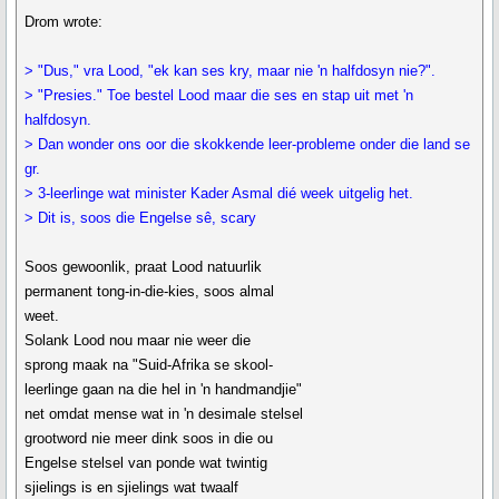
Drom wrote:
> "Dus," vra Lood, "ek kan ses kry, maar nie 'n halfdosyn nie?".
> "Presies." Toe bestel Lood maar die ses en stap uit met 'n
halfdosyn.
> Dan wonder ons oor die skokkende leer-probleme onder die land se
gr.
> 3-leerlinge wat minister Kader Asmal dié week uitgelig het.
> Dit is, soos die Engelse sê, scary
Soos gewoonlik, praat Lood natuurlik
permanent tong-in-die-kies, soos almal
weet.
Solank Lood nou maar nie weer die
sprong maak na "Suid-Afrika se skool-
leerlinge gaan na die hel in 'n handmandjie"
net omdat mense wat in 'n desimale stelsel
grootword nie meer dink soos in die ou
Engelse stelsel van ponde wat twintig
sjielings is en sjielings wat twaalf