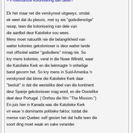
> Protestantse kolonisering dan beter?
Ek het maar net die verskynsel uitgewys, omdat
ek weet dat du plessis, met sy eie "godsdienstige"
resep, teen die kolonisering van dele van
die aardbol deur Katolieke sou wees.
Mens moet natuurlik nie die belangrikheid van
watter kolonies gekoloniseer is deur watter lande
met offisiëel watter "godsdiens" minag nie. So
kry mens kolonies, veral in die Nuwe Wêreld, waar
die Katolieke Kerk en die leërmagte 'n onheilige
band gevorm het. So kry mens in Suid-Amerika 'n
verskynsel dat binne die Katolieke Kerk daar
"besluit" is dat die westelike deel van die kontinent
deur Spanje gekoloniseer mag word, en die Oostelike
deel deur Portugal. ( Onrhou die film "The Mission.")
En juis hier in Kanada was die Katolieke Kerk
vir eeue 'n dominante politieke faktor, totdat die
mense van Quebec self gesien het dat hulle teen die
soort ding moet waak en sake verander.