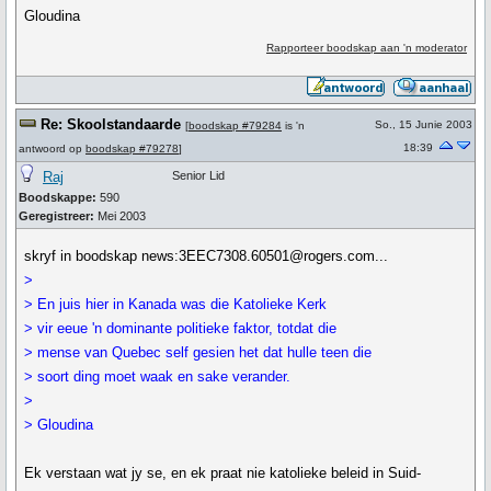
Gloudina
Rapporteer boodskap aan 'n moderator
Re: Skoolstandaarde
So., 15 Junie 2003
[
boodskap #79284
is 'n
18:39
antwoord op
boodskap #79278
]
Raj
Senior Lid
Boodskappe:
590
Geregistreer:
Mei 2003
skryf in boodskap news:3EEC7308.60501@rogers.com...
>
> En juis hier in Kanada was die Katolieke Kerk
> vir eeue 'n dominante politieke faktor, totdat die
> mense van Quebec self gesien het dat hulle teen die
> soort ding moet waak en sake verander.
>
> Gloudina
Ek verstaan wat jy se, en ek praat nie katolieke beleid in Suid-