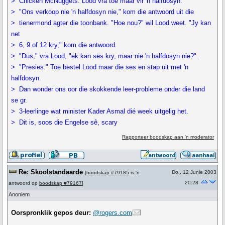
> Chicken McNuggets. Lood vra toe maar vir 'n halfdosyn.
> "Ons verkoop nie 'n halfdosyn nie," kom die antwoord uit die
> tienermond agter die toonbank. "Hoe nou?" wil Lood weet. "Jy kan
net
> 6, 9 of 12 kry," kom die antwoord.
> "Dus," vra Lood, "ek kan ses kry, maar nie 'n halfdosyn nie?".
> "Presies." Toe bestel Lood maar die ses en stap uit met 'n
halfdosyn.
> Dan wonder ons oor die skokkende leer-probleme onder die land
se gr.
> 3-leerlinge wat minister Kader Asmal dié week uitgelig het.
> Dit is, soos die Engelse sê, scary
Rapporteer boodskap aan 'n moderator
Re: Skoolstandaarde
Do., 12 Junie 2003
[
boodskap #79185
is 'n
20:28
antwoord op
boodskap #79167
]
Anoniem
Oorspronklik gepos deur:
@rogers.com