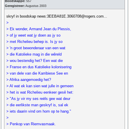
Boodskappe:
557
Geregistreer:
Augustus 2003
skryf in boodskap news:3EEBA81E.3060708@rogers.com...
>
> Ek wonder, Armand Jean du Plessis,
> of jy weet wat jy doen as jy so
> met Richelieu behep is. Is jy so
> 'n groot bewonderaar van een wat
> die Katolieke mag in die wêreld
> wou bestendig het? Een wat die
> Franse en dus Katolieke kolonisering
> van dele van die Karribiese See en
> Afrika aangemoedig het?
> Al wat ek kan sien wat julle in gemeen
> het is wat Richelieu eenkeer gesê het:
> "As jy vir my ses reëls gee wat deur
> die eerlikste man geskryf is, sal ek
> iets daarin vind om hom op te hang."
>
> Penkop van Riemvasmaak.