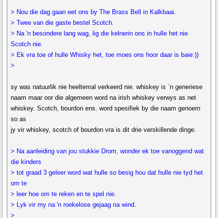
> Nou die dag gaan eet ons by The Brass Bell in Kalkbaai.
> Twee van die gaste bestel Scotch.
> Na 'n besondere lang wag, lig die kelnerin ons in hulle het nie
Scotch nie.
> Ek vra toe of hulle Whisky het, toe moes ons hoor daar is baie:))
>
sy was natuurlik nie heeltemal verkeerd nie. whiskey is `n generiese
naam maar oor die algemeen word na irish whiskey verwys as net
whiskey. Scotch, bourdon ens. word spesifiek by die naam genoem
so as
jy vir whiskey, scotch of bourdon vra is dit drie verskillende dinge.
> Na aanleiding van jou stukkie Drom, wonder ek toe vanoggend wat
die kinders
> tot graad 3 geleer word wat hulle so besig hou dat hulle nie tyd het
om te
> leer hoe om te reken en te spel nie.
> Lyk vir my na 'n roekelose gejaag na wind.
>