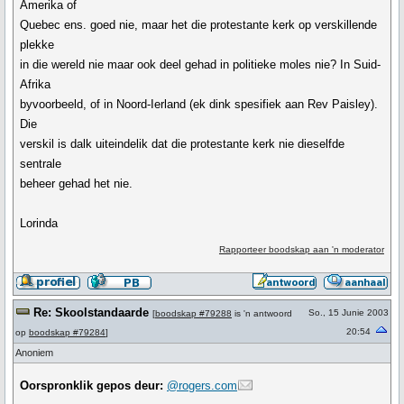
Amerika of
Quebec ens. goed nie, maar het die protestante kerk op verskillende
plekke
in die wereld nie maar ook deel gehad in politieke moles nie? In Suid-
Afrika
byvoorbeeld, of in Noord-Ierland (ek dink spesifiek aan Rev Paisley).
Die
verskil is dalk uiteindelik dat die protestante kerk nie dieselfde
sentrale
beheer gehad het nie.
Lorinda
Rapporteer boodskap aan 'n moderator
Re: Skoolstandaarde
So., 15 Junie 2003
[
boodskap #79288
is 'n antwoord
20:54
op
boodskap #79284
]
Anoniem
Oorspronklik gepos deur:
@rogers.com