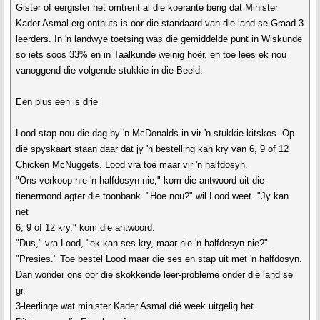
Gister of eergister het omtrent al die koerante berig dat Minister
Kader Asmal erg onthuts is oor die standaard van die land se Graad 3
leerders. In 'n landwye toetsing was die gemiddelde punt in Wiskunde
so iets soos 33% en in Taalkunde weinig hoër, en toe lees ek nou
vanoggend die volgende stukkie in die Beeld:
Een plus een is drie
Lood stap nou die dag by 'n McDonalds in vir 'n stukkie kitskos. Op
die spyskaart staan daar dat jy 'n bestelling kan kry van 6, 9 of 12
Chicken McNuggets. Lood vra toe maar vir 'n halfdosyn.
"Ons verkoop nie 'n halfdosyn nie," kom die antwoord uit die
tienermond agter die toonbank. "Hoe nou?" wil Lood weet. "Jy kan
net
6, 9 of 12 kry," kom die antwoord.
"Dus," vra Lood, "ek kan ses kry, maar nie 'n halfdosyn nie?".
"Presies." Toe bestel Lood maar die ses en stap uit met 'n halfdosyn.
Dan wonder ons oor die skokkende leer-probleme onder die land se
gr.
3-leerlinge wat minister Kader Asmal dié week uitgelig het.