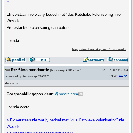
>
Ek verstaan nie wat jy bedoel met "dus Katolieke kolonisering" nie.
Was die
Protestantse kolonisering dan beter?
Lorinda
Rapporteer boodskap aan 'n moderator
Re: Skoolstandaarde
So., 15 Junie 2003
[
boodskap #79278
is 'n
13:20
antwoord op
boodskap #79270
]
Anoniem
Oorspronklik gepos deur:
@rogers.com
Lorinda wrote:
> Ek verstaan nie wat jy bedoel met "dus Katolieke kolonisering" nie.
Was die