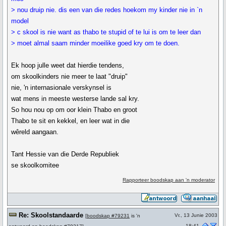
> nou druip nie. dis een van die redes hoekom my kinder nie in `n
model
> c skool is nie want as thabo te stupid of te lui is om te leer dan
> moet almal saam minder moeilike goed kry om te doen.
Ek hoop julle weet dat hierdie tendens,
om skoolkinders nie meer te laat "druip"
nie, 'n internasionale verskynsel is
wat mens in meeste westerse lande sal kry.
So hou nou op om oor klein Thabo en groot
Thabo te sit en kekkel, en leer wat in die
wêreld aangaan.
Tant Hessie van die Derde Republiek
se skoolkomitee
Rapporteer boodskap aan 'n moderator
Re: Skoolstandaarde
Vr., 13 Junie 2003
[
boodskap #79231
is 'n
18:41