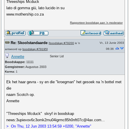
Threeships Mcduck
lato di gomma giù, lato lucido in su
www.mothership.co.za
Rapporteer boodskap aan 'n moderator
Re: Skoolstandaarde
Vr., 13 Junie 2003
[
boodskap #79200
is 'n
06:36
antwoord op
boodskap #79195
]
Annette
Senior Lid
Boodskappe:
11111
Geregistreer:
Augustus 2003
Karma:
1
Ek het haar gevra - sy en die "kroegman" het gesoek na 'n bottel met
die
naam Scotch op.
Annette
"Threeships Mcduck" skryf in boodskap
news:3upievov6c3omk2mu04igrmc85h0nft07c@4ax.com...
> On Thu, 12 Jun 2003 13:54:59 +0200, "Annette"