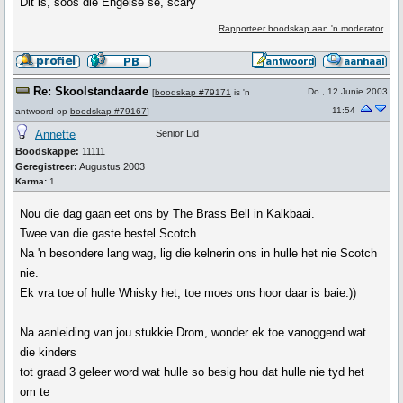
Dit is, soos die Engelse sê, scary
Rapporteer boodskap aan 'n moderator
Re: Skoolstandaarde
Do., 12 Junie 2003
[
boodskap #79171
is 'n
11:54
antwoord op
boodskap #79167
]
Annette
Senior Lid
Boodskappe:
11111
Geregistreer:
Augustus 2003
Karma:
1
Nou die dag gaan eet ons by The Brass Bell in Kalkbaai.
Twee van die gaste bestel Scotch.
Na 'n besondere lang wag, lig die kelnerin ons in hulle het nie Scotch
nie.
Ek vra toe of hulle Whisky het, toe moes ons hoor daar is baie:))
Na aanleiding van jou stukkie Drom, wonder ek toe vanoggend wat
die kinders
tot graad 3 geleer word wat hulle so besig hou dat hulle nie tyd het
om te