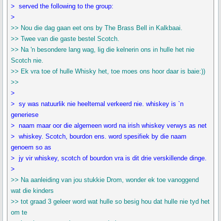
> served the following to the group:
>
>> Nou die dag gaan eet ons by The Brass Bell in Kalkbaai.
>> Twee van die gaste bestel Scotch.
>> Na 'n besondere lang wag, lig die kelnerin ons in hulle het nie
Scotch nie.
>> Ek vra toe of hulle Whisky het, toe moes ons hoor daar is baie:))
>>
>
> sy was natuurlik nie heeltemal verkeerd nie. whiskey is `n
generiese
> naam maar oor die algemeen word na irish whiskey verwys as net
> whiskey. Scotch, bourdon ens. word spesifiek by die naam
genoem so as
> jy vir whiskey, scotch of bourdon vra is dit drie verskillende dinge.
>
>> Na aanleiding van jou stukkie Drom, wonder ek toe vanoggend
wat die kinders
>> tot graad 3 geleer word wat hulle so besig hou dat hulle nie tyd het
om te