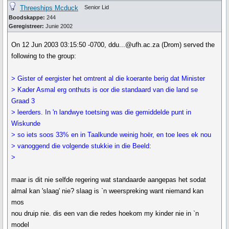
Threeships Mcduck
Senior Lid
Boodskappe:
244
Geregistreer:
Junie 2002
On 12 Jun 2003 03:15:50 -0700, ddu...@ufh.ac.za (Drom) served the
following to the group:
> Gister of eergister het omtrent al die koerante berig dat Minister
> Kader Asmal erg onthuts is oor die standaard van die land se
Graad 3
> leerders. In 'n landwye toetsing was die gemiddelde punt in
Wiskunde
> so iets soos 33% en in Taalkunde weinig hoër, en toe lees ek nou
> vanoggend die volgende stukkie in die Beeld:
>
maar is dit nie selfde regering wat standaarde aangepas het sodat
almal kan 'slaag' nie? slaag is `n weerspreking want niemand kan
mos
nou druip nie. dis een van die redes hoekom my kinder nie in `n
model