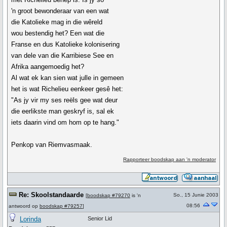
'n groot bewonderaar van een wat
die Katolieke mag in die wêreld
wou bestendig het? Een wat die
Franse en dus Katolieke kolonisering
van dele van die Karribiese See en
Afrika aangemoedig het?
Al wat ek kan sien wat julle in gemeen
het is wat Richelieu eenkeer gesê het:
"As jy vir my ses reëls gee wat deur
die eerlikste man geskryf is, sal ek
iets daarin vind om hom op te hang."
Penkop van Riemvasmaak.
Rapporteer boodskap aan 'n moderator
Re: Skoolstandaarde
So., 15 Junie 2003
[
boodskap #79270
is 'n
08:56
antwoord op
boodskap #79257
]
Lorinda
Senior Lid