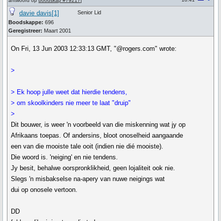
antwoord op
boodskap #79217
]
davie davis[1]
Senior Lid
Boodskappe:
696
Geregistreer:
Maart 2001
On Fri, 13 Jun 2003 12:33:13 GMT, "@rogers.com" wrote:
>
> Ek hoop julle weet dat hierdie tendens,
> om skoolkinders nie meer te laat "druip"
>
Dit bouwer, is weer 'n voorbeeld van die miskenning wat jy op
Afrikaans toepas. Of andersins, bloot onoselheid aangaande
een van die mooiste tale ooit (indien nie dié mooiste).
Die woord is. 'neiging' en nie tendens.
Jy besit, behalwe oorspronklikheid, geen lojaliteit ook nie.
Slegs 'n misbakselse na-apery van nuwe neigings wat
dui op onosele vertoon.
DD