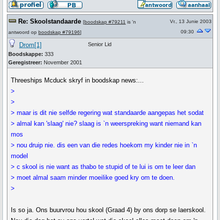
Re: Skoolstandaarde
Vr., 13 Junie 2003
[
boodskap #79211
is 'n
09:30
antwoord op
boodskap #79196
]
Drom[1]
Senior Lid
Boodskappe:
333
Geregistreer:
November 2001
Threeships Mcduck skryf in boodskap news:...
>
>
> maar is dit nie selfde regering wat standaarde aangepas het sodat
> almal kan 'slaag' nie? slaag is `n weerspreking want niemand kan
mos
> nou druip nie. dis een van die redes hoekom my kinder nie in `n
model
> c skool is nie want as thabo te stupid of te lui is om te leer dan
> moet almal saam minder moeilike goed kry om te doen.
>
Is so ja. Ons buurvrou hou skool (Graad 4) by ons dorp se laerskool.