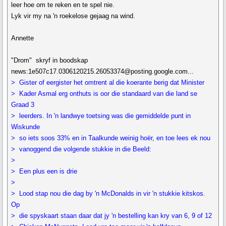
leer hoe om te reken en te spel nie.
Lyk vir my na 'n roekelose gejaag na wind.
Annette
"Drom" skryf in boodskap
news:1e507c17.0306120215.26053374@posting.google.com...
> Gister of eergister het omtrent al die koerante berig dat Minister
> Kader Asmal erg onthuts is oor die standaard van die land se
Graad 3
> leerders. In 'n landwye toetsing was die gemiddelde punt in
Wiskunde
> so iets soos 33% en in Taalkunde weinig hoër, en toe lees ek nou
> vanoggend die volgende stukkie in die Beeld:
>
> Een plus een is drie
>
> Lood stap nou die dag by 'n McDonalds in vir 'n stukkie kitskos.
Op
> die spyskaart staan daar dat jy 'n bestelling kan kry van 6, 9 of 12