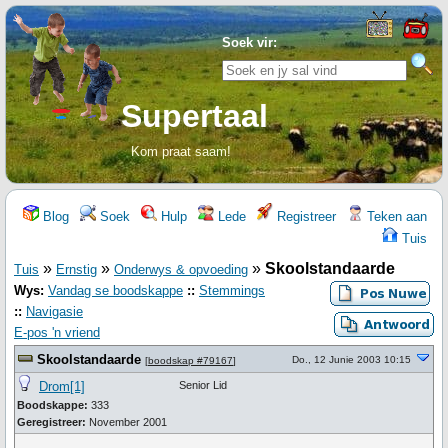
Soek vir:
Supertaal
Kom praat saam!
Blog
Soek
Hulp
Lede
Registreer
Teken aan
Tuis
»
»
»
Skoolstandaarde
Tuis
Ernstig
Onderwys & opvoeding
Wys:
Vandag se boodskappe
::
Stemmings
::
Navigasie
E-pos 'n vriend
Skoolstandaarde
Do., 12 Junie 2003 10:15
[
boodskap #79167
]
Drom[1]
Senior Lid
Boodskappe:
333
Geregistreer:
November 2001