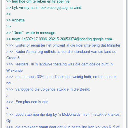
>> leer hoe om te reken en te spel nie.
>> Lyk vir my na 'n roekelose gejaag na wind.
>>
>> Annette
>>
>> "Drom" wrote in message
>> news:1e507c17.0306120215.26053374@posting.google.com...
>>> Gister of eergister het omtrent al die koerante berig dat Minister
>>> Kader Asmal erg onthuts is oor die standaard van die land se
Graad 3
>>> leerders. In 'n landwye toetsing was die gemiddelde punt in
Wiskunde
>>> so iets soos 33% en in Taalkunde weinig hoër, en toe lees ek
nou
>>> vanoggend die volgende stukkie in die Beeld:
>
>>> Een plus een is drie
>
>>> Lood stap nou die dag by 'n McDonalds in vir 'n stukkie kitskos.
Op
>>> die spyskaart staan daar dat jy 'n bestelling kan kry van 6, 9 of