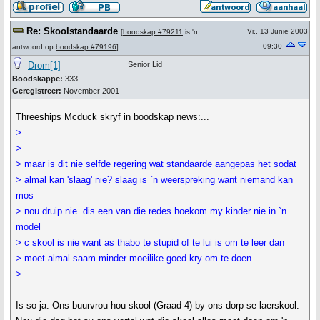
Re: Skoolstandaarde
Vr., 13 Junie 2003
[
boodskap #79211
is 'n
09:30
antwoord op
boodskap #79196
]
Drom[1]
Senior Lid
Boodskappe:
333
Geregistreer:
November 2001
Threeships Mcduck skryf in boodskap news:...
>
>
> maar is dit nie selfde regering wat standaarde aangepas het sodat
> almal kan 'slaag' nie? slaag is `n weerspreking want niemand kan
mos
> nou druip nie. dis een van die redes hoekom my kinder nie in `n
model
> c skool is nie want as thabo te stupid of te lui is om te leer dan
> moet almal saam minder moeilike goed kry om te doen.
>
Is so ja. Ons buurvrou hou skool (Graad 4) by ons dorp se laerskool.