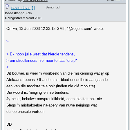
antwoord op
boodskap #79217
]
davie davis[1]
Senior Lid
Boodskappe:
696
Geregistreer:
Maart 2001
On Fri, 13 Jun 2003 12:33:13 GMT, "@rogers.com" wrote:
>
> Ek hoop julle weet dat hierdie tendens,
> om skoolkinders nie meer te laat "druip"
>
Dit bouwer, is weer 'n voorbeeld van die miskenning wat jy op
Afrikaans toepas. Of andersins, bloot onoselheid aangaande
een van die mooiste tale ooit (indien nie dié mooiste).
Die woord is. 'neiging' en nie tendens.
Jy besit, behalwe oorspronklikheid, geen lojaliteit ook nie.
Slegs 'n misbakselse na-apery van nuwe neigings wat
dui op onosele vertoon.
DD