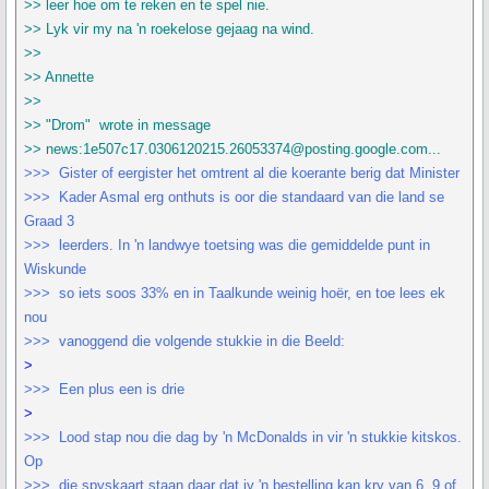
>> leer hoe om te reken en te spel nie.
>> Lyk vir my na 'n roekelose gejaag na wind.
>>
>> Annette
>>
>> "Drom" wrote in message
>> news:1e507c17.0306120215.26053374@posting.google.com...
>>> Gister of eergister het omtrent al die koerante berig dat Minister
>>> Kader Asmal erg onthuts is oor die standaard van die land se
Graad 3
>>> leerders. In 'n landwye toetsing was die gemiddelde punt in
Wiskunde
>>> so iets soos 33% en in Taalkunde weinig hoër, en toe lees ek
nou
>>> vanoggend die volgende stukkie in die Beeld:
>
>>> Een plus een is drie
>
>>> Lood stap nou die dag by 'n McDonalds in vir 'n stukkie kitskos.
Op
>>> die spyskaart staan daar dat jy 'n bestelling kan kry van 6, 9 of