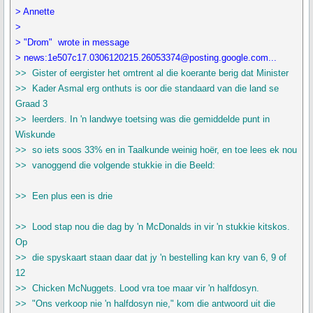
> Annette
>
> "Drom" wrote in message
> news:1e507c17.0306120215.26053374@posting.google.com...
>> Gister of eergister het omtrent al die koerante berig dat Minister
>> Kader Asmal erg onthuts is oor die standaard van die land se
Graad 3
>> leerders. In 'n landwye toetsing was die gemiddelde punt in
Wiskunde
>> so iets soos 33% en in Taalkunde weinig hoër, en toe lees ek nou
>> vanoggend die volgende stukkie in die Beeld:
>> Een plus een is drie
>> Lood stap nou die dag by 'n McDonalds in vir 'n stukkie kitskos.
Op
>> die spyskaart staan daar dat jy 'n bestelling kan kry van 6, 9 of
12
>> Chicken McNuggets. Lood vra toe maar vir 'n halfdosyn.
>> "Ons verkoop nie 'n halfdosyn nie," kom die antwoord uit die