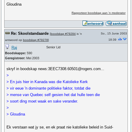
Gloudina
Rapporteer boodskap aan 'n moderator
Re: Skoolstandaarde
So., 15 Junie 2003
[
boodskap #79284
is 'n
18:39
antwoord op
boodskap #79278
]
Raj
Senior Lid
Boodskappe:
590
Geregistreer:
Mei 2003
skryf in boodskap news:3EEC7308.60501@rogers.com...
>
> En juis hier in Kanada was die Katolieke Kerk
> vir eeue 'n dominante politieke faktor, totdat die
> mense van Quebec self gesien het dat hulle teen die
> soort ding moet waak en sake verander.
>
> Gloudina
Ek verstaan wat jy se, en ek praat nie katolieke beleid in Suid-