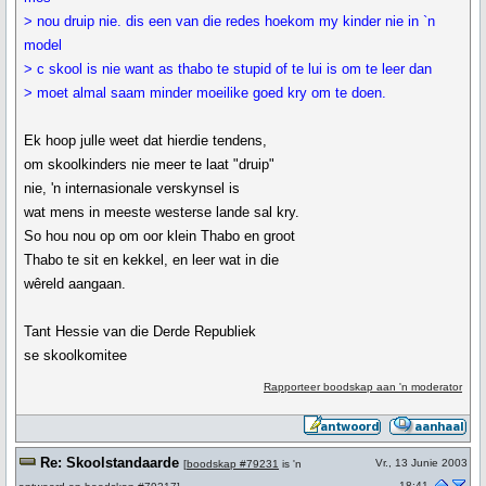
> nou druip nie. dis een van die redes hoekom my kinder nie in `n
model
> c skool is nie want as thabo te stupid of te lui is om te leer dan
> moet almal saam minder moeilike goed kry om te doen.
Ek hoop julle weet dat hierdie tendens,
om skoolkinders nie meer te laat "druip"
nie, 'n internasionale verskynsel is
wat mens in meeste westerse lande sal kry.
So hou nou op om oor klein Thabo en groot
Thabo te sit en kekkel, en leer wat in die
wêreld aangaan.
Tant Hessie van die Derde Republiek
se skoolkomitee
Rapporteer boodskap aan 'n moderator
Re: Skoolstandaarde
Vr., 13 Junie 2003
[
boodskap #79231
is 'n
18:41