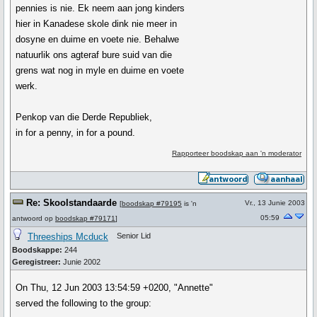
pennies is nie. Ek neem aan jong kinders
hier in Kanadese skole dink nie meer in
dosyne en duime en voete nie. Behalwe
natuurlik ons agteraf bure suid van die
grens wat nog in myle en duime en voete
werk.
Penkop van die Derde Republiek,
in for a penny, in for a pound.
Rapporteer boodskap aan 'n moderator
Re: Skoolstandaarde
Vr., 13 Junie 2003
[
boodskap #79195
is 'n
05:59
antwoord op
boodskap #79171
]
Threeships Mcduck
Senior Lid
Boodskappe:
244
Geregistreer:
Junie 2002
On Thu, 12 Jun 2003 13:54:59 +0200, "Annette"
served the following to the group: