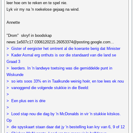
leer hoe om te reken en te spel nie.
Lyk vir my na 'n roekelose gejaag na wind.
Annette
"Drom" skryf in boodskap
news:1e507c17.0306120215.26053374@posting.google.com...
> Gister of eergister het omtrent al die koerante berig dat Minister
> Kader Asmal erg onthuts is oor die standaard van die land se
Graad 3
> leerders. In 'n landwye toetsing was die gemiddelde punt in
Wiskunde
> so iets soos 33% en in Taalkunde weinig hoër, en toe lees ek nou
> vanoggend die volgende stukkie in die Beeld:
>
> Een plus een is drie
>
> Lood stap nou die dag by 'n McDonalds in vir 'n stukkie kitskos.
Op
> die spyskaart staan daar dat jy 'n bestelling kan kry van 6, 9 of 12