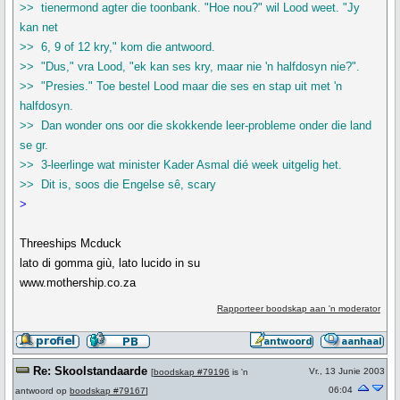
>> tienermond agter die toonbank. "Hoe nou?" wil Lood weet. "Jy
kan net
>> 6, 9 of 12 kry," kom die antwoord.
>> "Dus," vra Lood, "ek kan ses kry, maar nie 'n halfdosyn nie?".
>> "Presies." Toe bestel Lood maar die ses en stap uit met 'n
halfdosyn.
>> Dan wonder ons oor die skokkende leer-probleme onder die land
se gr.
>> 3-leerlinge wat minister Kader Asmal dié week uitgelig het.
>> Dit is, soos die Engelse sê, scary
>
Threeships Mcduck
lato di gomma giù, lato lucido in su
www.mothership.co.za
Rapporteer boodskap aan 'n moderator
Re: Skoolstandaarde
Vr., 13 Junie 2003
[
boodskap #79196
is 'n
06:04
antwoord op
boodskap #79167
]