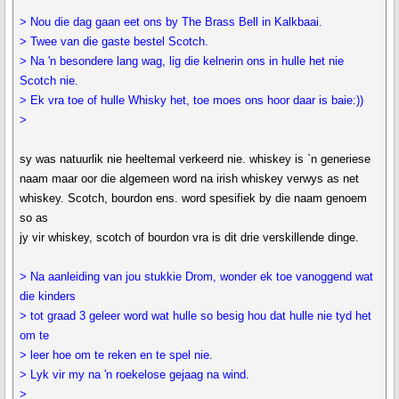
> Nou die dag gaan eet ons by The Brass Bell in Kalkbaai.
> Twee van die gaste bestel Scotch.
> Na 'n besondere lang wag, lig die kelnerin ons in hulle het nie
Scotch nie.
> Ek vra toe of hulle Whisky het, toe moes ons hoor daar is baie:))
>
sy was natuurlik nie heeltemal verkeerd nie. whiskey is `n generiese
naam maar oor die algemeen word na irish whiskey verwys as net
whiskey. Scotch, bourdon ens. word spesifiek by die naam genoem
so as
jy vir whiskey, scotch of bourdon vra is dit drie verskillende dinge.
> Na aanleiding van jou stukkie Drom, wonder ek toe vanoggend wat
die kinders
> tot graad 3 geleer word wat hulle so besig hou dat hulle nie tyd het
om te
> leer hoe om te reken en te spel nie.
> Lyk vir my na 'n roekelose gejaag na wind.
>