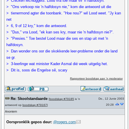
> Chicken McNuggets. Lood vra toe maar vir 'n halfdosyn.
> "Ons verkoop nie 'n halfdosyn nie," kom die antwoord uit die
> tienermond agter die toonbank. "Hoe nou?" wil Lood weet. "Jy kan
net
> 6, 9 of 12 kry," kom die antwoord.
> "Dus," vra Lood, "ek kan ses kry, maar nie 'n halfdosyn nie?".
> "Presies." Toe bestel Lood maar die ses en stap uit met 'n
halfdosyn.
> Dan wonder ons oor die skokkende leer-probleme onder die land
se gr.
> 3-leerlinge wat minister Kader Asmal dié week uitgelig het.
> Dit is, soos die Engelse sê, scary
Rapporteer boodskap aan 'n moderator
Re: Skoolstandaarde
Do., 12 Junie 2003
[
boodskap #79185
is 'n
20:28
antwoord op
boodskap #79167
]
Anoniem
Oorspronklik gepos deur:
@rogers.com