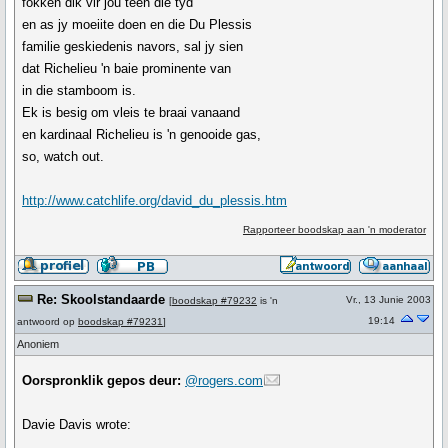
fokken dik vir jou teen die tyd
en as jy moeiite doen en die Du Plessis
familie geskiedenis navors, sal jy sien
dat Richelieu 'n baie prominente van
in die stamboom is.
Ek is besig om vleis te braai vanaand
en kardinaal Richelieu is 'n genooide gas,
so, watch out.
http://www.catchlife.org/david_du_plessis.htm
Rapporteer boodskap aan 'n moderator
Re: Skoolstandaarde
Vr., 13 Junie 2003
[
boodskap #79232
is 'n
19:14
antwoord op
boodskap #79231
]
Anoniem
Oorspronklik gepos deur:
@rogers.com
Davie Davis wrote: