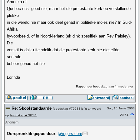
Amerika of
Quebec ens. goed nie, maar het die protestante kerk op verskillende
plekke
in die wereld nie maar ook deel gehad in politieke moles nie? In Suid-
Afrika
byvoorbeeld, of in Noord-Ierland (ek dink spesifiek aan Rev Paisley).
Die
verskil is dalk uiteindelik dat die protestante kerk nie dieselfde
sentrale
beheer gehad het nie.
Lorinda
Rapporteer boodskap aan 'n moderator
Re: Skoolstandaarde
So., 15 Junie 2003
[
boodskap #79288
is 'n antwoord
20:54
op
boodskap #79284
]
Anoniem
Oorspronklik gepos deur:
@rogers.com