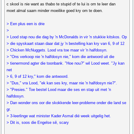
c skool is nie want as thabo te stupid of te lui is om te leer dan
moet almal saam minder moeilike goed kry om te doen.
> Een plus een is drie
>
> Lood stap nou die dag by 'n McDonalds in vir 'n stukkie kitskos. Op
> die spyskaart staan daar dat jy 'n bestelling kan kry van 6, 9 of 12
> Chicken McNuggets. Lood vra toe maar vir 'n halfdosyn.
> "Ons verkoop nie 'n halfdosyn nie," kom die antwoord uit die
> tienermond agter die toonbank. "Hoe nou?" wil Lood weet. "Jy kan
net
> 6, 9 of 12 kry," kom die antwoord.
> "Dus," vra Lood, "ek kan ses kry, maar nie 'n halfdosyn nie?".
> "Presies." Toe bestel Lood maar die ses en stap uit met 'n
halfdosyn.
> Dan wonder ons oor die skokkende leer-probleme onder die land se
gr.
> 3-leerlinge wat minister Kader Asmal dié week uitgelig het.
> Dit is, soos die Engelse sê, scary