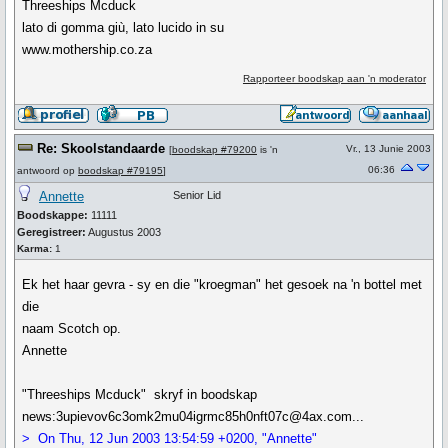
Threeships Mcduck
lato di gomma giù, lato lucido in su
www.mothership.co.za
Rapporteer boodskap aan 'n moderator
Re: Skoolstandaarde
Vr., 13 Junie 2003
[
boodskap #79200
is 'n
06:36
antwoord op
boodskap #79195
]
Annette
Senior Lid
Boodskappe:
11111
Geregistreer:
Augustus 2003
Karma:
1
Ek het haar gevra - sy en die "kroegman" het gesoek na 'n bottel met
die
naam Scotch op.
Annette
"Threeships Mcduck" skryf in boodskap
news:3upievov6c3omk2mu04igrmc85h0nft07c@4ax.com...
> On Thu, 12 Jun 2003 13:54:59 +0200, "Annette"