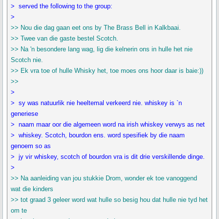
> served the following to the group:
>
>> Nou die dag gaan eet ons by The Brass Bell in Kalkbaai.
>> Twee van die gaste bestel Scotch.
>> Na 'n besondere lang wag, lig die kelnerin ons in hulle het nie
Scotch nie.
>> Ek vra toe of hulle Whisky het, toe moes ons hoor daar is baie:))
>>
>
> sy was natuurlik nie heeltemal verkeerd nie. whiskey is `n
generiese
> naam maar oor die algemeen word na irish whiskey verwys as net
> whiskey. Scotch, bourdon ens. word spesifiek by die naam
genoem so as
> jy vir whiskey, scotch of bourdon vra is dit drie verskillende dinge.
>
>> Na aanleiding van jou stukkie Drom, wonder ek toe vanoggend
wat die kinders
>> tot graad 3 geleer word wat hulle so besig hou dat hulle nie tyd het
om te