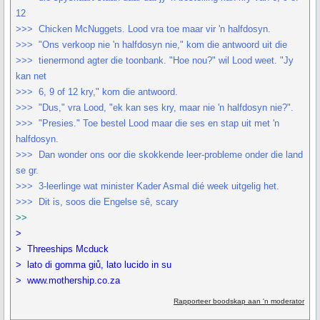
12
>>> Chicken McNuggets. Lood vra toe maar vir 'n halfdosyn.
>>> "Ons verkoop nie 'n halfdosyn nie," kom die antwoord uit die
>>> tienermond agter die toonbank. "Hoe nou?" wil Lood weet. "Jy
kan net
>>> 6, 9 of 12 kry," kom die antwoord.
>>> "Dus," vra Lood, "ek kan ses kry, maar nie 'n halfdosyn nie?".
>>> "Presies." Toe bestel Lood maar die ses en stap uit met 'n
halfdosyn.
>>> Dan wonder ons oor die skokkende leer-probleme onder die land
se gr.
>>> 3-leerlinge wat minister Kader Asmal dié week uitgelig het.
>>> Dit is, soos die Engelse sê, scary
>>
>
> Threeships Mcduck
> lato di gomma giů, lato lucido in su
> www.mothership.co.za
Rapporteer boodskap aan 'n moderator