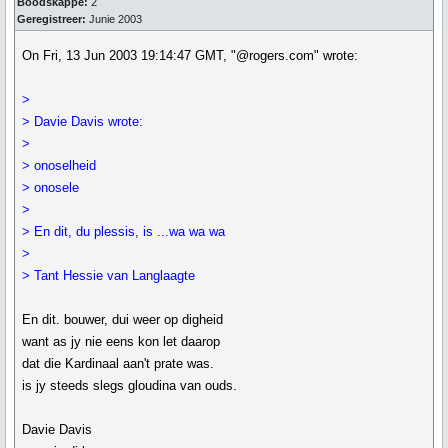
Boodskappe:
2
Geregistreer:
Junie 2003
On Fri, 13 Jun 2003 19:14:47 GMT, "@rogers.com" wrote:
>
> Davie Davis wrote:
>
> onoselheid
> onosele
>
> En dit, du plessis, is ...wa wa wa
>
> Tant Hessie van Langlaagte
En dit. bouwer, dui weer op digheid
want as jy nie eens kon let daarop
dat die Kardinaal aan't prate was.
is jy steeds slegs gloudina van ouds.
Davie Davis