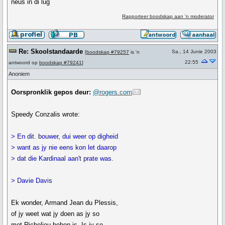
neus in di lug
Rapporteer boodskap aan 'n moderator
Re: Skoolstandaarde
Sa., 14 Junie 2003
[
boodskap #79257
is 'n
22:55
antwoord op
boodskap #79241
]
Anoniem
Oorspronklik gepos deur:
@rogers.com
Speedy Conzalis wrote:
> En dit. bouwer, dui weer op digheid
> want as jy nie eens kon let daarop
> dat die Kardinaal aan't prate was.
> Davie Davis
Ek wonder, Armand Jean du Plessis,
of jy weet wat jy doen as jy so
met Richelieu behep is. Is jy so