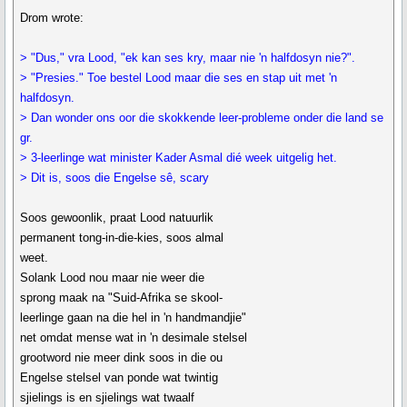
Drom wrote:
> "Dus," vra Lood, "ek kan ses kry, maar nie 'n halfdosyn nie?".
> "Presies." Toe bestel Lood maar die ses en stap uit met 'n
halfdosyn.
> Dan wonder ons oor die skokkende leer-probleme onder die land se
gr.
> 3-leerlinge wat minister Kader Asmal dié week uitgelig het.
> Dit is, soos die Engelse sê, scary
Soos gewoonlik, praat Lood natuurlik
permanent tong-in-die-kies, soos almal
weet.
Solank Lood nou maar nie weer die
sprong maak na "Suid-Afrika se skool-
leerlinge gaan na die hel in 'n handmandjie"
net omdat mense wat in 'n desimale stelsel
grootword nie meer dink soos in die ou
Engelse stelsel van ponde wat twintig
sjielings is en sjielings wat twaalf