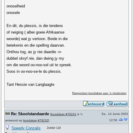
onoselheid
onosele
En dit, du plessis, is die tendens
of neiging ( albei goeie Afrikaanse
woorde) wat jy vertoon. Beide in die
betekenis en die spelling daarvan.
Onthou tog, as jy nie daardie -n-
dubbel skryf nie, dan dwing jy my
om die woord oo-noo-sel uit te spreek.
Soos in oo-noo-se-le du plessis.
Tant Hessie van Langlaagte
Rapporteer boodskap aan 'n moderator
Re: Skoolstandaarde
Sa., 14 Junie 2003
[
boodskap #79241
is 'n
12:56
antwoord op
boodskap #79232
]
Speedy Conzalis
Junior Lid