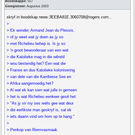
Boodskappe:
557
Geregistreer:
Augustus 2003
skryf in boodskap news:3EEBA81E.3060708@rogers.com...
>
> Ek wonder, Armand Jean du Plessis,
> of jy weet wat jy doen as jy so
> met Richelieu behep is. Is jy so
> 'n groot bewonderaar van een wat
> die Katolieke mag in die wêreld
> wou bestendig het? Een wat die
> Franse en dus Katolieke kolonisering
> van dele van die Karribiese See en
> Afrika aangemoedig het?
> Al wat ek kan sien wat julle in gemeen
> het is wat Richelieu eenkeer gesê het:
> "As jy vir my ses reëls gee wat deur
> die eerlikste man geskryf is, sal ek
> iets daarin vind om hom op te hang."
>
> Penkop van Riemvasmaak.