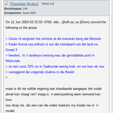
Threeships Mcduck
Senior Lid
Boodskappe:
244
Geregistreer:
Junie 2002
On 12 Jun 2003 03:15:50 -0700, ddu...@ufh.ac.za (Drom) served the
following to the group:
> Gister of eergister het omtrent al die koerante berig dat Minister
> Kader Asmal erg onthuts is oor die standaard van die land se
Graad 3
> leerders. In 'n landwye toetsing was die gemiddelde punt in
Wiskunde
> so iets soos 33% en in Taalkunde weinig hoër, en toe lees ek nou
> vanoggend die volgende stukkie in die Beeld:
>
maar is dit nie selfde regering wat standaarde aangepas het sodat
almal kan 'slaag' nie? slaag is `n weerspreking want niemand kan
mos
nou druip nie. dis een van die redes hoekom my kinder nie in `n
model