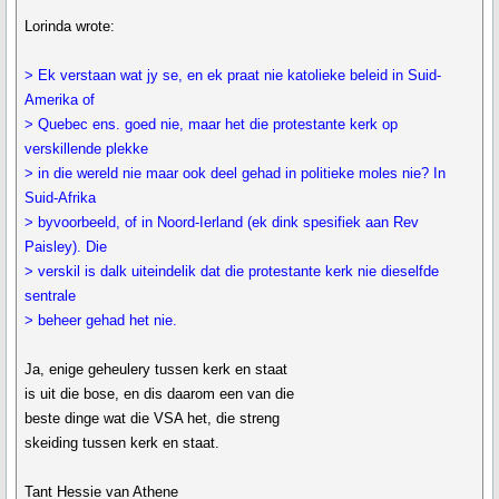
Lorinda wrote:
> Ek verstaan wat jy se, en ek praat nie katolieke beleid in Suid-
Amerika of
> Quebec ens. goed nie, maar het die protestante kerk op
verskillende plekke
> in die wereld nie maar ook deel gehad in politieke moles nie? In
Suid-Afrika
> byvoorbeeld, of in Noord-Ierland (ek dink spesifiek aan Rev
Paisley). Die
> verskil is dalk uiteindelik dat die protestante kerk nie dieselfde
sentrale
> beheer gehad het nie.
Ja, enige geheulery tussen kerk en staat
is uit die bose, en dis daarom een van die
beste dinge wat die VSA het, die streng
skeiding tussen kerk en staat.
Tant Hessie van Athene