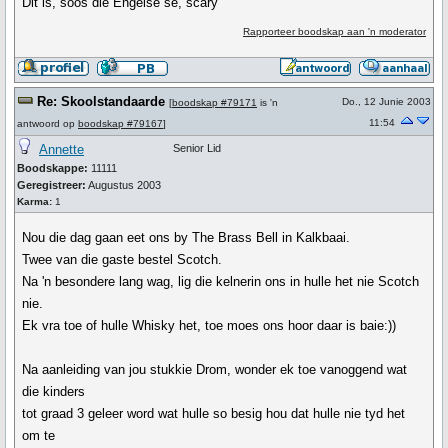
Dit is, soos die Engelse sê, scary
Rapporteer boodskap aan 'n moderator
Re: Skoolstandaarde
Do., 12 Junie 2003
[
boodskap #79171
is 'n
11:54
antwoord op
boodskap #79167
]
Annette
Senior Lid
Boodskappe:
11111
Geregistreer:
Augustus 2003
Karma:
1
Nou die dag gaan eet ons by The Brass Bell in Kalkbaai.
Twee van die gaste bestel Scotch.
Na 'n besondere lang wag, lig die kelnerin ons in hulle het nie Scotch
nie.
Ek vra toe of hulle Whisky het, toe moes ons hoor daar is baie:))
Na aanleiding van jou stukkie Drom, wonder ek toe vanoggend wat
die kinders
tot graad 3 geleer word wat hulle so besig hou dat hulle nie tyd het
om te