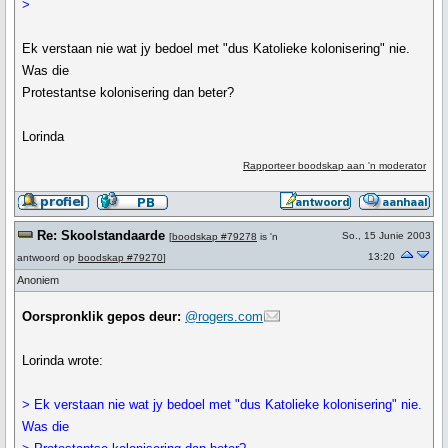
>
Ek verstaan nie wat jy bedoel met "dus Katolieke kolonisering" nie.
Was die
Protestantse kolonisering dan beter?
Lorinda
Rapporteer boodskap aan 'n moderator
Re: Skoolstandaarde
So., 15 Junie 2003
[
boodskap #79278
is 'n
13:20
antwoord op
boodskap #79270
]
Anoniem
Oorspronklik gepos deur:
@rogers.com
Lorinda wrote:
> Ek verstaan nie wat jy bedoel met "dus Katolieke kolonisering" nie.
Was die