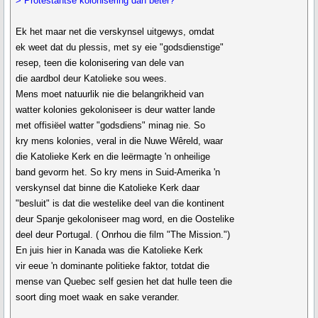
> Protestantse kolonisering dan beter?
Ek het maar net die verskynsel uitgewys, omdat
ek weet dat du plessis, met sy eie "godsdienstige"
resep, teen die kolonisering van dele van
die aardbol deur Katolieke sou wees.
Mens moet natuurlik nie die belangrikheid van
watter kolonies gekoloniseer is deur watter lande
met offisiëel watter "godsdiens" minag nie. So
kry mens kolonies, veral in die Nuwe Wêreld, waar
die Katolieke Kerk en die leërmagte 'n onheilige
band gevorm het. So kry mens in Suid-Amerika 'n
verskynsel dat binne die Katolieke Kerk daar
"besluit" is dat die westelike deel van die kontinent
deur Spanje gekoloniseer mag word, en die Oostelike
deel deur Portugal. ( Onrhou die film "The Mission.")
En juis hier in Kanada was die Katolieke Kerk
vir eeue 'n dominante politieke faktor, totdat die
mense van Quebec self gesien het dat hulle teen die
soort ding moet waak en sake verander.