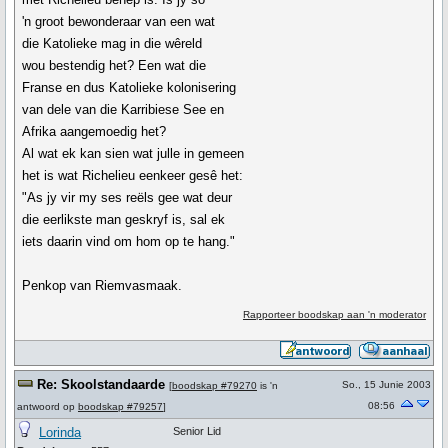
'n groot bewonderaar van een wat
die Katolieke mag in die wêreld
wou bestendig het? Een wat die
Franse en dus Katolieke kolonisering
van dele van die Karribiese See en
Afrika aangemoedig het?
Al wat ek kan sien wat julle in gemeen
het is wat Richelieu eenkeer gesê het:
"As jy vir my ses reëls gee wat deur
die eerlikste man geskryf is, sal ek
iets daarin vind om hom op te hang."
Penkop van Riemvasmaak.
Rapporteer boodskap aan 'n moderator
Re: Skoolstandaarde
So., 15 Junie 2003
[
boodskap #79270
is 'n
08:56
antwoord op
boodskap #79257
]
Lorinda
Senior Lid