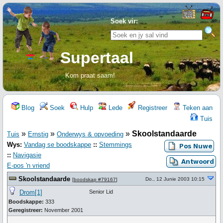
Soek vir:
Supertaal
Kom praat saam!
Blog
Soek
Hulp
Lede
Registreer
Teken aan
Tuis
»
»
»
Skoolstandaarde
Tuis
Ernstig
Onderwys & opvoeding
Wys:
Vandag se boodskappe
::
Stemmings
::
Navigasie
E-pos 'n vriend
Skoolstandaarde
Do., 12 Junie 2003 10:15
[
boodskap #79167
]
Drom[1]
Senior Lid
Boodskappe:
333
Geregistreer:
November 2001