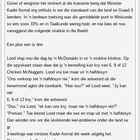
Gister of eergister het omtrent al die koerante berig dat Minister
Kader Asmal erg onthuts is oor die standaard van die land se Graad 3
leerders. In 'n landwye toetsing was die gemiddelde punt in Wiskunde
so iets soos 33% en in Taalkunde weinig hoër, en toe lees ek nou
vanoggend die volgende stukkie in die Beeld:
Een plus een is drie
Lood stap nou die dag by 'n McDonalds in vir 'n stukkie kitskos. Op
die spyskaart staan daar dat jy 'n bestelling kan kry van 6, 9 of 12
Chicken McNuggets. Lood vra toe maar vir 'n halfdosyn.
"Ons verkoop nie 'n halfdosyn nie," kom die antwoord uit die
tienermond agter die toonbank. "Hoe nou?" wil Lood weet. "Jy kan
net
6, 9 of 12 kry," kom die antwoord.
"Dus," vra Lood, "ek kan ses kry, maar nie 'n halfdosyn nie?".
"Presies." Toe bestel Lood maar die ses en stap uit met 'n halfdosyn.
Dan wonder ons oor die skokkende leer-probleme onder die land se
gr.
3-leerlinge wat minister Kader Asmal dié week uitgelig het.