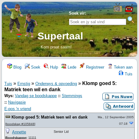
Soek vir:
Supertaal
Kom praat saam!
Blog
Soek
Hulp
Lede
Registreer
Teken aan
Tuis
»
»
»
Klomp goed 5:
Tuis
Ernstig
Onderwys & opvoeding
Matriek teen wil en dank
Wys:
Vandag se boodskappe
::
Stemmings
::
Navigasie
E-pos 'n vriend
Klomp goed 5: Matriek teen wil en dank
Ma., 12 September 2005
07:18
[
boodskap #105848
]
Annette
Senior Lid
Boodskappe:
11111