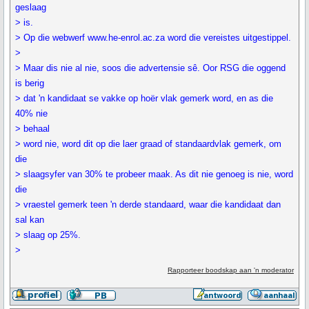
geslaag
> is.
> Op die webwerf www.he-enrol.ac.za word die vereistes uitgestippel.
>
> Maar dis nie al nie, soos die advertensie sê. Oor RSG die oggend
is berig
> dat 'n kandidaat se vakke op hoër vlak gemerk word, en as die
40% nie
> behaal
> word nie, word dit op die laer graad of standaardvlak gemerk, om
die
> slaagsyfer van 30% te probeer maak. As dit nie genoeg is nie, word
die
> vraestel gemerk teen 'n derde standaard, waar die kandidaat dan
sal kan
> slaag op 25%.
>
Rapporteer boodskap aan 'n moderator