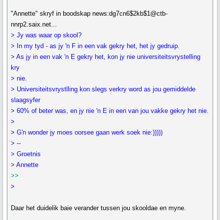
"Annette" skryf in boodskap news:dg7cn6$2kb$1@ctb-
nnrp2.saix.net...
> Jy was waar op skool?
> In my tyd - as jy 'n F in een vak gekry het, het jy gedruip.
> As jy in een vak 'n E gekry het, kon jy nie universiteitsvrystelling
kry
> nie.
> Universiteitsvrystlling kon slegs verkry word as jou gemiddelde
slaagsyfer
> 60% of beter was, en jy nie 'n E in een van jou vakke gekry het nie.
>
> G'n wonder jy moes oorsee gaan werk soek nie:)))))
> --
> Groetnis
> Annette
>>
>
Daar het duidelik baie verander tussen jou skooldae en myne.