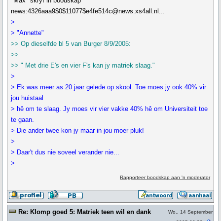
"Max" skryf in boodskap
news:4326aaa9$0$11077$e4fe514c@news.xs4all.nl...
>
> "Annette"
>> Op dieselfde bl 5 van Burger 8/9/2005:
>>
>> " Met drie E's en vier F's kan jy matriek slaag."
>
> Ek was meer as 20 jaar gelede op skool. Toe moes jy ook 40% vir
jou huistaal
> hê om te slaag. Jy moes vir vier vakke 40% hê om Universiteit toe
te gaan.
> Die ander twee kon jy maar in jou moer pluk!
>
> Daar't dus nie soveel verander nie...
>
Rapporteer boodskap aan 'n moderator
Re: Klomp goed 5: Matriek teen wil en dank
Wo., 14 September