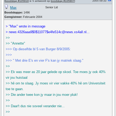
2005 09:33
[
boodskap #105919
is 'n antwoord op
boodskap #105907
]
Max
Senior Lid
Boodskappe:
1496
Geregistreer:
Februarie 2004
> "Max" wrote in message
> news:4326aaa9$0$11077$e4fe514c@news.xs4all.nl...
>>
>> "Annette"
>>> Op dieselfde bl 5 van Burger 8/9/2005:
>>>
>>> " Met drie E's en vier F's kan jy matriek slaag."
>>
>> Ek was meer as 20 jaar gelede op skool. Toe moes jy ook 40%
vir jou huistaal
>> hê om te slaag. Jy moes vir vier vakke 40% hê om Universiteit
toe te gaan.
>> Die ander twee kon jy maar in jou moer pluk!
>>
>> Daar't dus nie soveel verander nie...
>>