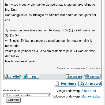
In my tyd moes jy vier vakke op hoërgraad slaag om vrystelling te
kry. Daar
was vangplekke, bv Biologie en Skeinat wat saam as een getel het,
ens.
Jy moes jou twee tale slaag om te slaag. 40% (E) vir Afrikaans en
33,3% (F)
vir Engels. Ek kan nie meer so goed onthou nie, maar ek dink jy
moes drie
vakke pluk (minder as 33,3%) om Matriek te pluk. Of was dit twee,
dan het ek
hier bo verkeerd gesê.
Rapporteer boodskap aan 'n moderator
Gaan na forum:
Vorige onderwerp:
Skole straf
Volgende onderwerp:
Matriekuitslae.