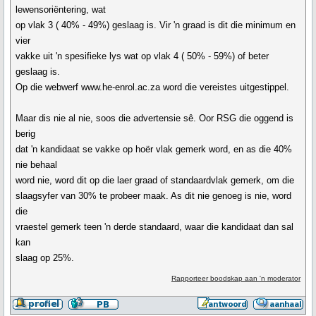
lewensoriëntering, wat
op vlak 3 ( 40% - 49%) geslaag is. Vir 'n graad is dit die minimum en
vier
vakke uit 'n spesifieke lys wat op vlak 4 ( 50% - 59%) of beter
geslaag is.
Op die webwerf www.he-enrol.ac.za word die vereistes uitgestippel.
Maar dis nie al nie, soos die advertensie sê. Oor RSG die oggend is
berig
dat 'n kandidaat se vakke op hoër vlak gemerk word, en as die 40%
nie behaal
word nie, word dit op die laer graad of standaardvlak gemerk, om die
slaagsyfer van 30% te probeer maak. As dit nie genoeg is nie, word
die
vraestel gemerk teen 'n derde standaard, waar die kandidaat dan sal
kan
slaag op 25%.
Rapporteer boodskap aan 'n moderator