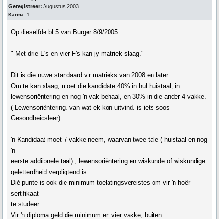
Geregistreer:
Augustus 2003
Karma:
1
Op dieselfde bl 5 van Burger 8/9/2005:
" Met drie E's en vier F's kan jy matriek slaag."
Dit is die nuwe standaard vir matrieks van 2008 en later.
Om te kan slaag, moet die kandidate 40% in hul huistaal, in
lewensoriëntering en nog 'n vak behaal, en 30% in die ander 4 vakke.
( Lewensoriëntering, van wat ek kon uitvind, is iets soos
Gesondheidsleer).
'n Kandidaat moet 7 vakke neem, waarvan twee tale ( huistaal en nog
'n
eerste addiionele taal) , lewensoriëntering en wiskunde of wiskundige
geletterdheid verpligtend is.
Dié punte is ook die minimum toelatingsvereistes om vir 'n hoër
sertifikaat
te studeer.
Vir 'n diploma geld die minimum en vier vakke, buiten