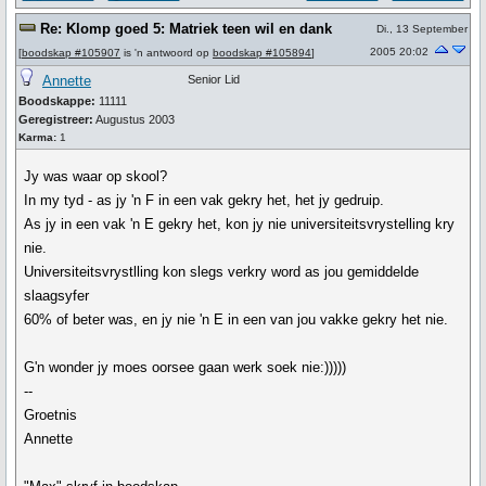
Re: Klomp goed 5: Matriek teen wil en dank
Di., 13 September
2005 20:02
[
boodskap #105907
is 'n antwoord op
boodskap #105894
]
Annette
Senior Lid
Boodskappe:
11111
Geregistreer:
Augustus 2003
Karma:
1
Jy was waar op skool?
In my tyd - as jy 'n F in een vak gekry het, het jy gedruip.
As jy in een vak 'n E gekry het, kon jy nie universiteitsvrystelling kry
nie.
Universiteitsvrystlling kon slegs verkry word as jou gemiddelde
slaagsyfer
60% of beter was, en jy nie 'n E in een van jou vakke gekry het nie.
G'n wonder jy moes oorsee gaan werk soek nie:)))))
--
Groetnis
Annette