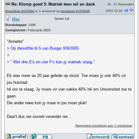
Re: Klomp goed 5: Matriek teen wil en dank
Di., 13 September
2005 10:32
[
boodskap #105894
is 'n antwoord op
boodskap #105848
]
Max
Senior Lid
Boodskappe:
1496
Geregistreer:
Februarie 2004
"Annette"
> Op dieselfde bl 5 van Burger 8/9/2005:
>
> " Met drie E's en vier F's kan jy matriek slaag."
Ek was meer as 20 jaar gelede op skool. Toe moes jy ook 40% vir
jou huistaal
hê om te slaag. Jy moes vir vier vakke 40% hê om Universiteit toe te
gaan.
Die ander twee kon jy maar in jou moer pluk!
Daar't dus nie soveel verander nie...
Rapporteer boodskap aan 'n moderator