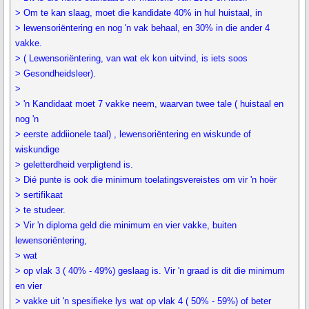
> Om te kan slaag, moet die kandidate 40% in hul huistaal, in
> lewensoriëntering en nog 'n vak behaal, en 30% in die ander 4
vakke.
> ( Lewensoriëntering, van wat ek kon uitvind, is iets soos
> Gesondheidsleer).
>
> 'n Kandidaat moet 7 vakke neem, waarvan twee tale ( huistaal en
nog 'n
> eerste addiionele taal) , lewensoriëntering en wiskunde of
wiskundige
> geletterdheid verpligtend is.
> Dié punte is ook die minimum toelatingsvereistes om vir 'n hoër
> sertifikaat
> te studeer.
> Vir 'n diploma geld die minimum en vier vakke, buiten
lewensoriëntering,
> wat
> op vlak 3 ( 40% - 49%) geslaag is. Vir 'n graad is dit die minimum
en vier
> vakke uit 'n spesifieke lys wat op vlak 4 ( 50% - 59%) of beter