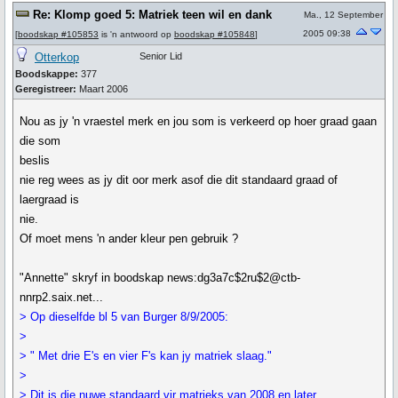
Re: Klomp goed 5: Matriek teen wil en dank
Ma., 12 September
2005 09:38
[
boodskap #105853
is 'n antwoord op
boodskap #105848
]
Otterkop
Senior Lid
Boodskappe:
377
Geregistreer:
Maart 2006
Nou as jy 'n vraestel merk en jou som is verkeerd op hoer graad gaan
die som
beslis
nie reg wees as jy dit oor merk asof die dit standaard graad of
laergraad is
nie.
Of moet mens 'n ander kleur pen gebruik ?
"Annette" skryf in boodskap news:dg3a7c$2ru$2@ctb-
nnrp2.saix.net...
> Op dieselfde bl 5 van Burger 8/9/2005:
>
> " Met drie E's en vier F's kan jy matriek slaag."
>
> Dit is die nuwe standaard vir matrieks van 2008 en later.