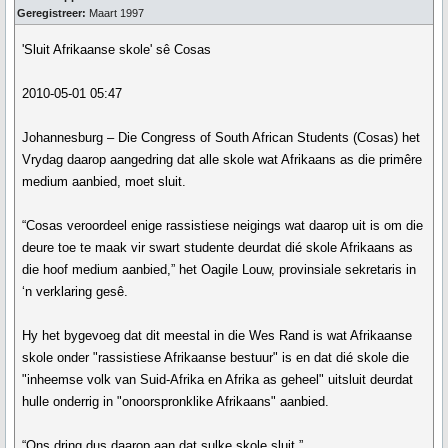
Geregistreer:
Maart 1997
'Sluit Afrikaanse skole' sê Cosas
2010-05-01 05:47
Johannesburg – Die Congress of South African Students (Cosas) het
Vrydag daarop aangedring dat alle skole wat Afrikaans as die primêre
medium aanbied, moet sluit.
“Cosas veroordeel enige rassistiese neigings wat daarop uit is om die
deure toe te maak vir swart studente deurdat dié skole Afrikaans as
die hoof medium aanbied,” het Oagile Louw, provinsiale sekretaris in
‘n verklaring gesê.
Hy het bygevoeg dat dit meestal in die Wes Rand is wat Afrikaanse
skole onder "rassistiese Afrikaanse bestuur" is en dat dié skole die
"inheemse volk van Suid-Afrika en Afrika as geheel" uitsluit deurdat
hulle onderrig in "onoorspronklike Afrikaans" aanbied.
“Ons dring dus daarop aan dat sulke skole sluit.”