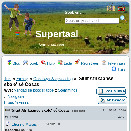
Soek vir:
Supertaal
Kom praat saam!
Blog
Soek
Hulp
Lede
Registreer
Teken aan
Tuis
»
»
»
'Sluit Afrikaanse
Tuis
Ernstig
Onderwys & opvoeding
skole' sê Cosas
Wys:
Vandag se boodskappe
::
Stemmings
::
Navigasie
E-pos 'n vriend
'Sluit Afrikaanse skole' sê Cosas
So., 02 Mei 2010
[
boodskap
20:07
#119665
]
Etienne Marais
Senior Lid
Boodskappe:
370