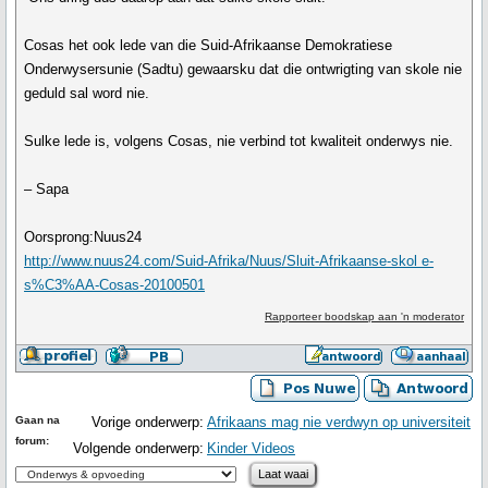
Cosas het ook lede van die Suid-Afrikaanse Demokratiese
Onderwysersunie (Sadtu) gewaarsku dat die ontwrigting van skole nie
geduld sal word nie.
Sulke lede is, volgens Cosas, nie verbind tot kwaliteit onderwys nie.
– Sapa
Oorsprong:Nuus24
http://www.nuus24.com/Suid-Afrika/Nuus/Sluit-Afrikaanse-skol e-
s%C3%AA-Cosas-20100501
Rapporteer boodskap aan 'n moderator
Gaan na
Vorige onderwerp:
Afrikaans mag nie verdwyn op universiteit
forum:
Volgende onderwerp:
Kinder Videos