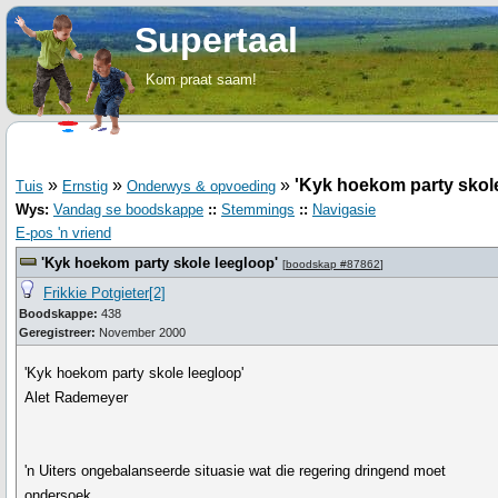
Supertaal
Kom praat saam!
»
»
»
'Kyk hoekom party skole
Tuis
Ernstig
Onderwys & opvoeding
Wys:
Vandag se boodskappe
::
Stemmings
::
Navigasie
E-pos 'n vriend
'Kyk hoekom party skole leegloop'
[
boodskap #87862
]
Frikkie Potgieter[2]
Boodskappe:
438
Geregistreer:
November 2000
'Kyk hoekom party skole leegloop'
Alet Rademeyer
'n Uiters ongebalanseerde situasie wat die regering dringend moet
ondersoek.