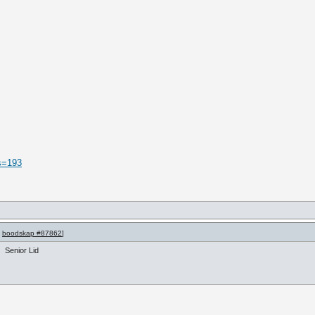
s=193
p
boodskap #87862
]
Senior Lid