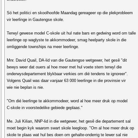
Só het politici en skoolhoofde Maandag gereageer op die plekprobleem
vir leerlinge in Gautengse skole.
Terwyl gewese model C-skole uit hul nate bars en gedwing word om talle
leerlinge op waglyste te akkommodeer, smag heelparty skole in die
omliggende townships na meer leerlinge.
Mnr. David Quail, DA-lid van die Gautengse wetgewer, het gesê "dit
bewys weer dat ouers al hoe meer met hul voete stem terwyl die
onderwysdepartement blykbaar verkies om dié tendens te ignoreer".
Volgens Quail was daar vanjaar 63 000 leerlinge in die provinsie vir
wie nie beplan is nie.
"Om dié leerlinge te akkommodeer, word al hoe meer druk op model
C-skole in voorstedelike gebiede geplaas."
Me. Juli Kilian, NNP-lid in die wetgewer, het gesê die departement sal
moet begin kyk waarom swart skole leegloop. "Om al hoe meer druk op
skole te plaas wat hul bes doen om gehalte-onderrig te lewer sal nie