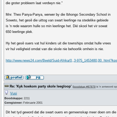
die groter probleem laat verdwyn nie."
Mnr. Theo Panya-Panya, werwer by die Ibhongo Secondary School in
Soweto, het gesê die uittog van swart leerlinge na stedelike gebiede
is 'n rede waarom hulle so min leerlinge het. Dié skool het vir sowat
650 leerlinge plek.
Hy het gesê ouers vat hul kinders uit die townships omdat hulle vrees
vir hul veiligheid omdat van die skole nie behoorlik omhein is nie.
http://www.news24.com/Beeld/Suid-Afrika/0,,3-975_1453480,00. html?kp
Re: 'Kyk hoekom party skole leegloop'
[
boodskap #87879
is 'n antwoord o
Vusi
Boodskappe:
2211
Geregistreer:
Februarie 2001
Dit het tyd geword dat die swart ouers en gemeenskap meer doen om die