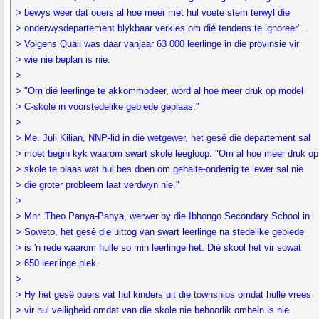
> bewys weer dat ouers al hoe meer met hul voete stem terwyl die
> onderwysdepartement blykbaar verkies om dié tendens te ignoreer".
> Volgens Quail was daar vanjaar 63 000 leerlinge in die provinsie vir
> wie nie beplan is nie.
>
> "Om dié leerlinge te akkommodeer, word al hoe meer druk op model
> C-skole in voorstedelike gebiede geplaas."
>
> Me. Juli Kilian, NNP-lid in die wetgewer, het gesê die departement sal
> moet begin kyk waarom swart skole leegloop. "Om al hoe meer druk op
> skole te plaas wat hul bes doen om gehalte-onderrig te lewer sal nie
> die groter probleem laat verdwyn nie."
>
> Mnr. Theo Panya-Panya, werwer by die Ibhongo Secondary School in
> Soweto, het gesê die uittog van swart leerlinge na stedelike gebiede
> is 'n rede waarom hulle so min leerlinge het. Dié skool het vir sowat
> 650 leerlinge plek.
>
> Hy het gesê ouers vat hul kinders uit die townships omdat hulle vrees
> vir hul veiligheid omdat van die skole nie behoorlik omhein is nie.