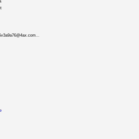
a
t
lr6v3a9a76@4ax.com...
e