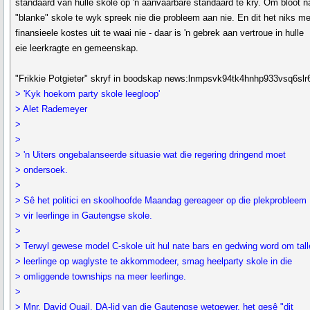
standaard van hulle skole op 'n aanvaarbare standaard te kry. Om bloot n
"blanke" skole te wyk spreek nie die probleem aan nie. En dit het niks me
finansieele kostes uit te waai nie - daar is 'n gebrek aan vertroue in hulle
eie leerkragte en gemeenskap.
"Frikkie Potgieter" skryf in boodskap news:lnmpsvk94tk4hnhp933vsq6s
> 'Kyk hoekom party skole leegloop'
> Alet Rademeyer
>
>
> 'n Uiters ongebalanseerde situasie wat die regering dringend moet
> ondersoek.
>
> Sê het politici en skoolhoofde Maandag gereageer op die plekprobleem
> vir leerlinge in Gautengse skole.
>
> Terwyl gewese model C-skole uit hul nate bars en gedwing word om tall
> leerlinge op waglyste te akkommodeer, smag heelparty skole in die
> omliggende townships na meer leerlinge.
>
> Mnr. David Quail, DA-lid van die Gautengse wetgewer, het gesê "dit