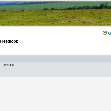
Bl
 leegloop'
Senior Lid