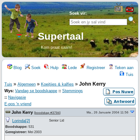
Soek vir:
Supertaal
Kom praat saam!
Blog
Soek
Hulp
Lede
Registreer
Teken aan
Tuis
»
»
»
John Kerry
Tuis
Algemeen
Koeitjies & kalfies
Wys:
Vandag se boodskappe
::
Stemmings
::
Navigasie
E-pos 'n vriend
John Kerry
Ma., 26 Januarie 2004 11:56
[
boodskap #3794
]
Lorinda[2]
Senior Lid
Boodskappe:
531
Geregistreer:
Mei 2003