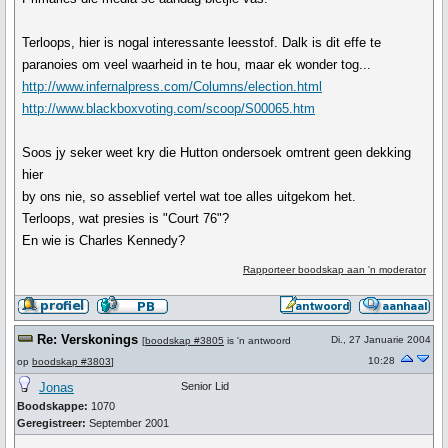
Terloops, hier is nogal interessante leesstof. Dalk is dit effe te
paranoies om veel waarheid in te hou, maar ek wonder tog...
http://www.infernalpress.com/Columns/election.html
http://www.blackboxvoting.com/scoop/S00065.htm
Soos jy seker weet kry die Hutton ondersoek omtrent geen dekking
hier
by ons nie, so asseblief vertel wat toe alles uitgekom het.
Terloops, wat presies is "Court 76"?
En wie is Charles Kennedy?
Rapporteer boodskap aan 'n moderator
Re: Verskonings
Di., 27 Januarie 2004
[
boodskap #3805
is 'n antwoord
10:28
op
boodskap #3803
]
Jonas
Senior Lid
Boodskappe:
1070
Geregistreer:
September 2001