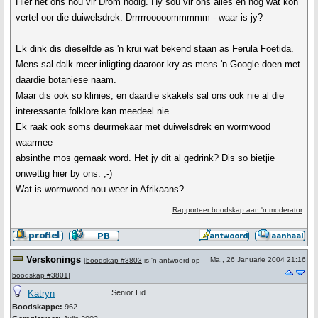
Hier het ons nou vir Drom nodig. Hy sou vir ons alles en nog wat kon
vertel oor die duiwelsdrek. Drrrrrooooommmmm - waar is jy?
Ek dink dis dieselfde as 'n krui wat bekend staan as Ferula Foetida.
Mens sal dalk meer inligting daaroor kry as mens 'n Google doen met
daardie botaniese naam.
Maar dis ook so klinies, en daardie skakels sal ons ook nie al die
interessante folklore kan meedeel nie.
Ek raak ook soms deurmekaar met duiwelsdrek en wormwood
waarmee
absinthe mos gemaak word. Het jy dit al gedrink? Dis so bietjie
onwettig hier by ons. ;-)
Wat is wormwood nou weer in Afrikaans?
Rapporteer boodskap aan 'n moderator
Verskonings
Ma., 26 Januarie 2004 21:16
[
boodskap #3803
is 'n antwoord op
boodskap #3801
]
Katryn
Senior Lid
Boodskappe:
962