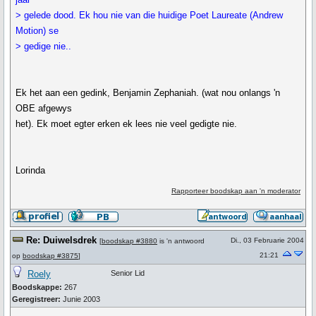
> gelede dood. Ek hou nie van die huidige Poet Laureate (Andrew
Motion) se
> gedige nie..
Ek het aan een gedink, Benjamin Zephaniah. (wat nou onlangs 'n
OBE afgewys
het). Ek moet egter erken ek lees nie veel gedigte nie.
Lorinda
Rapporteer boodskap aan 'n moderator
Re: Duiwelsdrek
Di., 03 Februarie 2004
[
boodskap #3880
is 'n antwoord
21:21
op
boodskap #3875
]
Roely
Senior Lid
Boodskappe:
267
Geregistreer:
Junie 2003