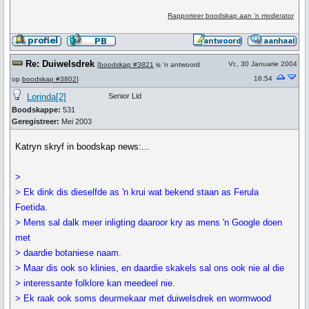
Rapporteer boodskap aan 'n moderator
Re: Duiwelsdrek
Vr., 30 Januarie 2004
[
boodskap #3821
is 'n antwoord
16:54
op
boodskap #3802
]
Lorinda[2]
Senior Lid
Boodskappe:
531
Geregistreer:
Mei 2003
Katryn skryf in boodskap news:...
>
> Ek dink dis dieselfde as 'n krui wat bekend staan as Ferula
Foetida.
> Mens sal dalk meer inligting daaroor kry as mens 'n Google doen
met
> daardie botaniese naam.
> Maar dis ook so klinies, en daardie skakels sal ons ook nie al die
> interessante folklore kan meedeel nie.
> Ek raak ook soms deurmekaar met duiwelsdrek en wormwood