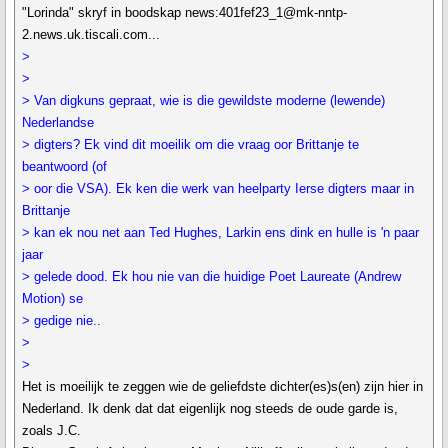
"Lorinda" skryf in boodskap news:401fef23_1@mk-nntp-
2.news.uk.tiscali.com...
>
>
> Van digkuns gepraat, wie is die gewildste moderne (lewende)
Nederlandse
> digters? Ek vind dit moeilik om die vraag oor Brittanje te
beantwoord (of
> oor die VSA). Ek ken die werk van heelparty Ierse digters maar in
Brittanje
> kan ek nou net aan Ted Hughes, Larkin ens dink en hulle is 'n paar
jaar
> gelede dood. Ek hou nie van die huidige Poet Laureate (Andrew
Motion) se
> gedige nie..
>
>
Het is moeilijk te zeggen wie de geliefdste dichter(es)s(en) zijn hier in
Nederland. Ik denk dat dat eigenlijk nog steeds de oude garde is,
zoals J.C.