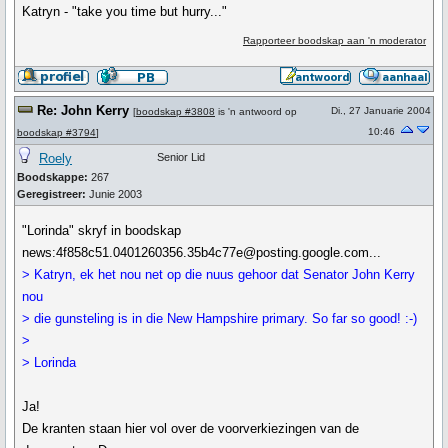
Katryn - "take you time but hurry..."
Rapporteer boodskap aan 'n moderator
Re: John Kerry
Di., 27 Januarie 2004
[
boodskap #3808
is 'n antwoord op
10:46
boodskap #3794
]
Roely
Senior Lid
Boodskappe:
267
Geregistreer:
Junie 2003
"Lorinda" skryf in boodskap
news:4f858c51.0401260356.35b4c77e@posting.google.com...
> Katryn, ek het nou net op die nuus gehoor dat Senator John Kerry
nou
> die gunsteling is in die New Hampshire primary. So far so good! :-)
>
> Lorinda
Ja!
De kranten staan hier vol over de voorverkiezingen van de