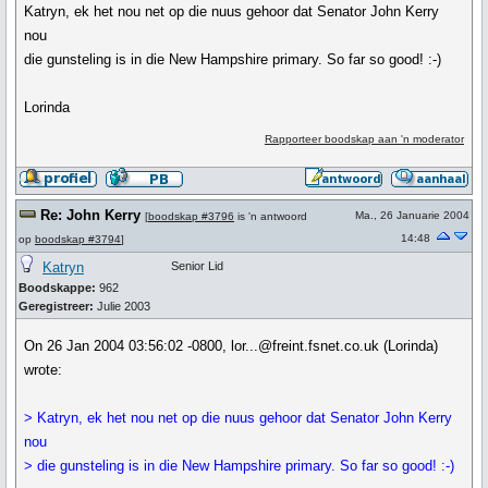
Katryn, ek het nou net op die nuus gehoor dat Senator John Kerry
nou
die gunsteling is in die New Hampshire primary. So far so good! :-)
Lorinda
Rapporteer boodskap aan 'n moderator
Re: John Kerry
Ma., 26 Januarie 2004
[
boodskap #3796
is 'n antwoord
14:48
op
boodskap #3794
]
Katryn
Senior Lid
Boodskappe:
962
Geregistreer:
Julie 2003
On 26 Jan 2004 03:56:02 -0800, lor...@freint.fsnet.co.uk (Lorinda)
wrote:
> Katryn, ek het nou net op die nuus gehoor dat Senator John Kerry
nou
> die gunsteling is in die New Hampshire primary. So far so good! :-)