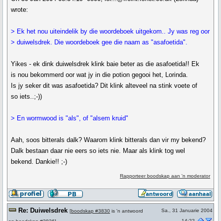
wrote:
> Ek het nou uiteindelik by die woordeboek uitgekom.. Jy was reg oor
> duiwelsdrek. Die woordeboek gee die naam as "asafoetida".
Yikes - ek dink duiwelsdrek klink baie beter as die asafoetida!! Ek
is nou bekommerd oor wat jy in die potion gegooi het, Lorinda.
Is jy seker dit was asafoetida? Dit klink alteveel na stink voete of
so iets..;-))
> En wormwood is "als", of "alsem kruid"
Aah, soos bitterals dalk? Waarom klink bitterals dan vir my bekend?
Dalk bestaan daar nie eers so iets nie. Maar als klink tog wel
bekend. Dankie!! ;-)
Rapporteer boodskap aan 'n moderator
Re: Duiwelsdrek
Sa., 31 Januarie 2004
[
boodskap #3830
is 'n antwoord
14:22