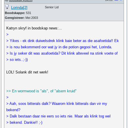
op
boodskap #3826
]
Lorinda[2]
Senior Lid
Boodskappe:
531
Geregistreer:
Mei 2003
Katryn skryf in boodskap news:...
>
> Yikes - ek dink duiwelsdrek klink baie beter as die asafoetida!! Ek
> is nou bekommerd oor wat jy in die potion gegooi het, Lorinda.
> Is jy seker dit was asafoetida? Dit klink alteveel na stink voete of
> so iets..;-))
LOL! Solank dit net werk!
>> En wormwood is "als", of "alsem kruid"
>
> Aah, soos bitterals dalk? Waarom klink bitterals dan vir my
bekend?
> Dalk bestaan daar nie eers so iets nie. Maar als klink tog wel
> bekend. Dankie!! ;-)