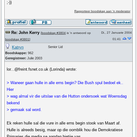
;-))
Rapporteer boodskap aan 'n moderator
Re: John Kerry
Di., 27 Januarie 2004
[
boodskap #3804
is 'n antwoord op
01:41
boodskap #3801
]
Katryn
Senior Lid
Boodskappe:
962
Geregistreer:
Julie 2003
lor...@freint.fsnet.co.uk (Lorinda) wrote:
> Waneer gaan hulle in alle erns begin? Die Bush spul bedoel ek..
Hier
> wag almal vir die uitslae van die Hutton ondersoek wat Woensdag
bekend
> gemaak sal word.
Ek reken hulle sal die vure in alle erns begin stook van Maart af.
Hulle is alreeds besig, maar op die oomblik hou die Demokratiese
Primaries die media se aandag bietjie vas.