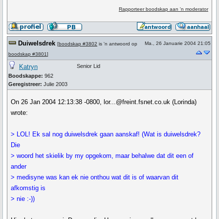
Rapporteer boodskap aan 'n moderator
Duiwelsdrek
Ma., 26 Januarie 2004 21:05
[
boodskap #3802
is 'n antwoord op
boodskap #3801
]
Katryn
Senior Lid
Boodskappe:
962
Geregistreer:
Julie 2003
On 26 Jan 2004 12:13:38 -0800, lor...@freint.fsnet.co.uk (Lorinda)
wrote:
> LOL! Ek sal nog duiwelsdrek gaan aanskaf! (Wat is duiwelsdrek?
Die
> woord het skielik by my opgekom, maar behalwe dat dit een of
ander
> medisyne was kan ek nie onthou wat dit is of waarvan dit
afkomstig is
> nie :-))