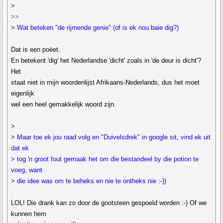
>
>>
> Wat beteken "de rijmende genie" (of is ek nou baie dig?)
Dat is een poëet.
En betekent 'dig' het Nederlandse 'dicht' zoals in 'de deur is dicht'?
Het
staat niet in mijn woordenlijst Afrikaans-Nederlands, dus het moet
eigenlijk
wel een heel gemakkelijk woord zijn.
>
> Maar toe ek jou raad volg en "Duivelsdrek" in google sit, vind ek uit
dat ek
> tog 'n groot fout gemaak het om die bestandeel by die potion te
voeg, want
> die idee was om te beheks en nie te ontheks nie :-))
LOL! Die drank kan zo door de gootsteen gespoeld worden :-) Of we
kunnen hem