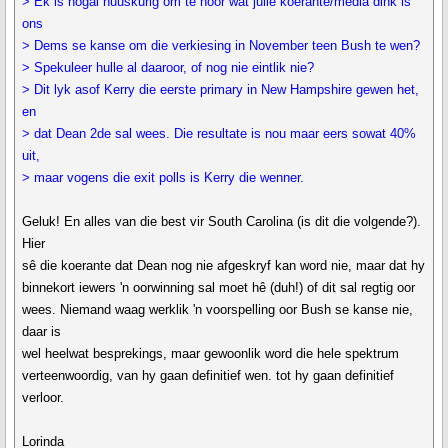
> Ek is nogal nuuskurig om te hoor wat julle koerante/media dink is
ons
> Dems se kanse om die verkiesing in November teen Bush te wen?
> Spekuleer hulle al daaroor, of nog nie eintlik nie?
> Dit lyk asof Kerry die eerste primary in New Hampshire gewen het,
en
> dat Dean 2de sal wees. Die resultate is nou maar eers sowat 40%
uit,
> maar vogens die exit polls is Kerry die wenner.
Geluk! En alles van die best vir South Carolina (is dit die volgende?).
Hier
sê die koerante dat Dean nog nie afgeskryf kan word nie, maar dat hy
binnekort iewers 'n oorwinning sal moet hê (duh!) of dit sal regtig oor
wees. Niemand waag werklik 'n voorspelling oor Bush se kanse nie,
daar is
wel heelwat besprekings, maar gewoonlik word die hele spektrum
verteenwoordig, van hy gaan definitief wen. tot hy gaan definitief
verloor.
Lorinda