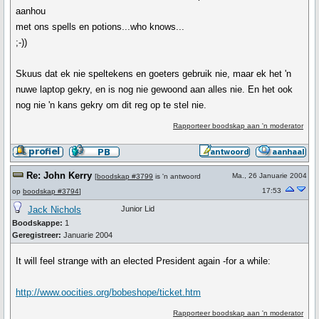
aanhou
met ons spells en potions...who knows...
;-))
Skuus dat ek nie speltekens en goeters gebruik nie, maar ek het 'n
nuwe laptop gekry, en is nog nie gewoond aan alles nie. En het ook
nog nie 'n kans gekry om dit reg op te stel nie.
Rapporteer boodskap aan 'n moderator
Re: John Kerry
Ma., 26 Januarie 2004
[
boodskap #3799
is 'n antwoord
17:53
op
boodskap #3794
]
Jack Nichols
Junior Lid
Boodskappe:
1
Geregistreer:
Januarie 2004
It will feel strange with an elected President again -for a while:
http://www.oocities.org/bobeshope/ticket.htm
Rapporteer boodskap aan 'n moderator