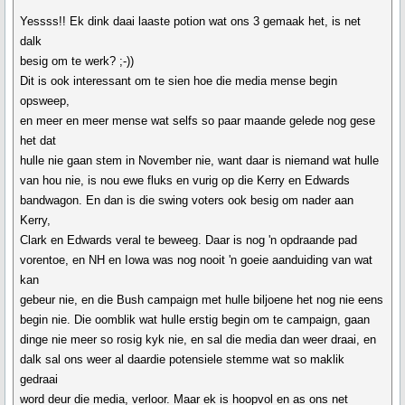
Yessss!! Ek dink daai laaste potion wat ons 3 gemaak het, is net
dalk
besig om te werk? ;-))
Dit is ook interessant om te sien hoe die media mense begin
opsweep,
en meer en meer mense wat selfs so paar maande gelede nog gese
het dat
hulle nie gaan stem in November nie, want daar is niemand wat hulle
van hou nie, is nou ewe fluks en vurig op die Kerry en Edwards
bandwagon. En dan is die swing voters ook besig om nader aan
Kerry,
Clark en Edwards veral te beweeg. Daar is nog 'n opdraande pad
vorentoe, en NH en Iowa was nog nooit 'n goeie aanduiding van wat
kan
gebeur nie, en die Bush campaign met hulle biljoene het nog nie eens
begin nie. Die oomblik wat hulle erstig begin om te campaign, gaan
dinge nie meer so rosig kyk nie, en sal die media dan weer draai, en
dalk sal ons weer al daardie potensiele stemme wat so maklik
gedraai
word deur die media, verloor. Maar ek is hoopvol en as ons net