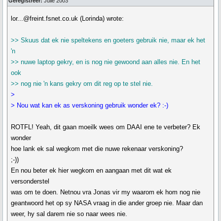
Geregistreer:
Julie 2003
lor...@freint.fsnet.co.uk (Lorinda) wrote:
>> Skuus dat ek nie speltekens en goeters gebruik nie, maar ek het
'n
>> nuwe laptop gekry, en is nog nie gewoond aan alles nie. En het
ook
>> nog nie 'n kans gekry om dit reg op te stel nie.
>
> Nou wat kan ek as verskoning gebruik wonder ek? :-)
ROTFL! Yeah, dit gaan moeilk wees om DAAI ene te verbeter? Ek
wonder
hoe lank ek sal wegkom met die nuwe rekenaar verskoning?
;-))
En nou beter ek hier wegkom en aangaan met dit wat ek
versonderstel
was om te doen. Netnou vra Jonas vir my waarom ek hom nog nie
geantwoord het op sy NASA vraag in die ander groep nie. Maar dan
weer, hy sal darem nie so naar wees nie.