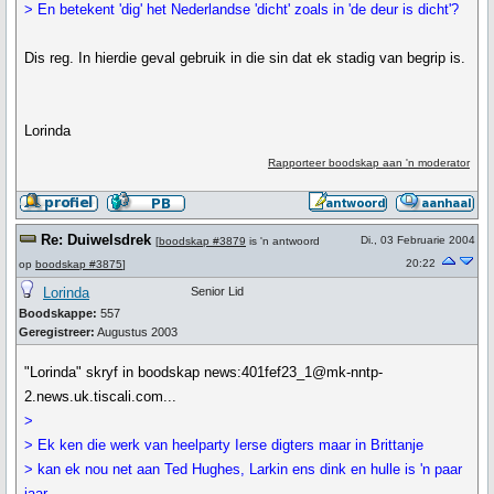
> En betekent 'dig' het Nederlandse 'dicht' zoals in 'de deur is dicht'?
Dis reg. In hierdie geval gebruik in die sin dat ek stadig van begrip is.
Lorinda
Rapporteer boodskap aan 'n moderator
Re: Duiwelsdrek
Di., 03 Februarie 2004
[
boodskap #3879
is 'n antwoord
20:22
op
boodskap #3875
]
Lorinda
Senior Lid
Boodskappe:
557
Geregistreer:
Augustus 2003
"Lorinda" skryf in boodskap news:401fef23_1@mk-nntp-
2.news.uk.tiscali.com...
>
> Ek ken die werk van heelparty Ierse digters maar in Brittanje
> kan ek nou net aan Ted Hughes, Larkin ens dink en hulle is 'n paar
jaar