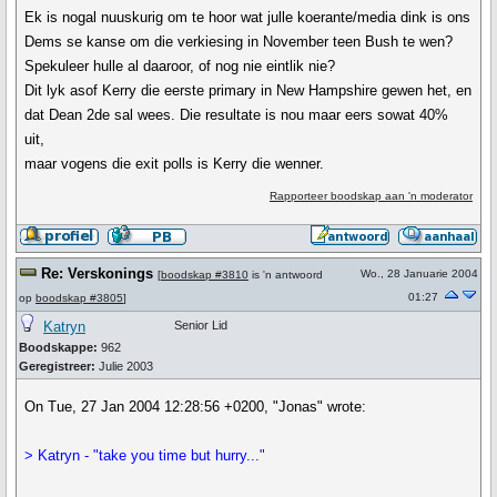
Ek is nogal nuuskurig om te hoor wat julle koerante/media dink is ons
Dems se kanse om die verkiesing in November teen Bush te wen?
Spekuleer hulle al daaroor, of nog nie eintlik nie?
Dit lyk asof Kerry die eerste primary in New Hampshire gewen het, en
dat Dean 2de sal wees. Die resultate is nou maar eers sowat 40%
uit,
maar vogens die exit polls is Kerry die wenner.
Rapporteer boodskap aan 'n moderator
Re: Verskonings
Wo., 28 Januarie 2004
[
boodskap #3810
is 'n antwoord
01:27
op
boodskap #3805
]
Katryn
Senior Lid
Boodskappe:
962
Geregistreer:
Julie 2003
On Tue, 27 Jan 2004 12:28:56 +0200, "Jonas" wrote:
> Katryn - "take you time but hurry..."