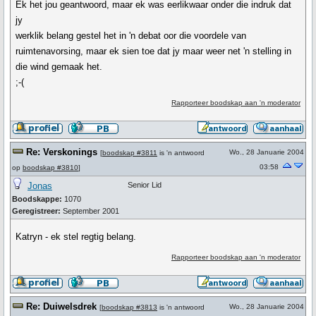
Ek het jou geantwoord, maar ek was eerlikwaar onder die indruk dat
jy
werklik belang gestel het in 'n debat oor die voordele van
ruimtenavorsing, maar ek sien toe dat jy maar weer net 'n stelling in
die wind gemaak het.
;-(
Rapporteer boodskap aan 'n moderator
Re: Verskonings
Wo., 28 Januarie 2004
[
boodskap #3811
is 'n antwoord
03:58
op
boodskap #3810
]
Jonas
Senior Lid
Boodskappe:
1070
Geregistreer:
September 2001
Katryn - ek stel regtig belang.
Rapporteer boodskap aan 'n moderator
Re: Duiwelsdrek
Wo., 28 Januarie 2004
[
boodskap #3813
is 'n antwoord