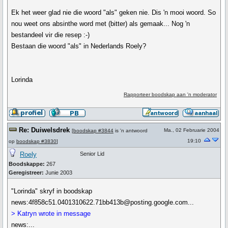
Ek het weer glad nie die woord "als" geken nie. Dis 'n mooi woord. So
nou weet ons absinthe word met (bitter) als gemaak... Nog 'n
bestandeel vir die resep :-)
Bestaan die woord "als" in Nederlands Roely?
Lorinda
Rapporteer boodskap aan 'n moderator
Re: Duiwelsdrek
Ma., 02 Februarie 2004
[
boodskap #3844
is 'n antwoord
19:10
op
boodskap #3830
]
Roely
Senior Lid
Boodskappe:
267
Geregistreer:
Junie 2003
"Lorinda" skryf in boodskap
news:4f858c51.0401310622.71bb413b@posting.google.com...
> Katryn wrote in message
news:...