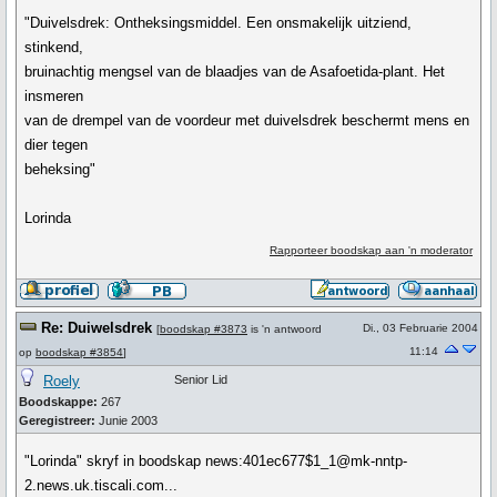
"Duivelsdrek: Ontheksingsmiddel. Een onsmakelijk uitziend,
stinkend,
bruinachtig mengsel van de blaadjes van de Asafoetida-plant. Het
insmeren
van de drempel van de voordeur met duivelsdrek beschermt mens en
dier tegen
beheksing"
Lorinda
Rapporteer boodskap aan 'n moderator
Re: Duiwelsdrek
Di., 03 Februarie 2004
[
boodskap #3873
is 'n antwoord
11:14
op
boodskap #3854
]
Roely
Senior Lid
Boodskappe:
267
Geregistreer:
Junie 2003
"Lorinda" skryf in boodskap news:401ec677$1_1@mk-nntp-
2.news.uk.tiscali.com...