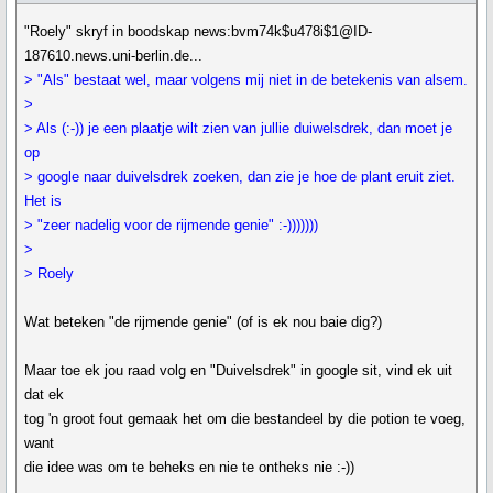
"Roely" skryf in boodskap news:bvm74k$u478i$1@ID-
187610.news.uni-berlin.de...
> "Als" bestaat wel, maar volgens mij niet in de betekenis van alsem.
>
> Als (:-)) je een plaatje wilt zien van jullie duiwelsdrek, dan moet je
op
> google naar duivelsdrek zoeken, dan zie je hoe de plant eruit ziet.
Het is
> "zeer nadelig voor de rijmende genie" :-)))))))
>
> Roely
Wat beteken "de rijmende genie" (of is ek nou baie dig?)
Maar toe ek jou raad volg en "Duivelsdrek" in google sit, vind ek uit
dat ek
tog 'n groot fout gemaak het om die bestandeel by die potion te voeg,
want
die idee was om te beheks en nie te ontheks nie :-))