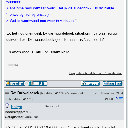
waarmee
> absinthe mos gemaak word. Het jy dit al gedrink? Dis so bietjie
> onwettig hier by ons. ;-)
> Wat is wormwood nou weer in Afrikaans?
Ek het nou uiteindelik by die woordeboek uitgekom.. Jy was reg oor
duiwelsdrek. Die woordeboek gee die naam as "asafoetida".
En wormwood is "als", of "alsem kruid"
Lorinda
Rapporteer boodskap aan 'n moderator
Re: Duiwelsdrek
Vr., 30 Januarie 2004
[
boodskap #3826
is 'n antwoord
21:50
op
boodskap #3821
]
Katryn
Senior Lid
Boodskappe:
962
Geregistreer:
Julie 2003
On 30 Jan 2004 08:54:19 -0800, lor...@freint.fsnet.co.uk (Lorinda)