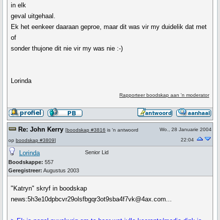
in elk
geval uitgehaal.
Ek het eenkeer daaraan geproe, maar dit was vir my duidelik dat met
of
sonder thujone dit nie vir my was nie :-)
Lorinda
Rapporteer boodskap aan 'n moderator
Re: John Kerry
Wo., 28 Januarie 2004
[
boodskap #3816
is 'n antwoord
22:04
op
boodskap #3809
]
Lorinda
Senior Lid
Boodskappe:
557
Geregistreer:
Augustus 2003
"Katryn" skryf in boodskap
news:5h3e10dpbcvr29olsfbgqr3ot9sba4f7vk@4ax.com...