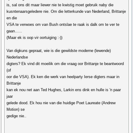
is, sal ons dit maar liewer nie te kwistig moet gebruik naby die
kusntenaarsgeledere nie. Om die letterkunde van Nederland, Brittanje
en die
VSA te verwoes om van Bush ontslae te raak is dalk om te ver te
gaan......
(Maar ek is oop vir oortuiging :-))
Van digkuns gepraat, wie is die gewildste moderne (lewende)
Nederlandse
digters? Ek vind dit moeilik om die vraag oor Brittanje te beantwoord
(of
oor die VSA). Ek ken die werk van heelparty Ierse digters maar in
Brittanje
kan ek nou net aan Ted Hughes, Larkin ens dink en hulle is 'n paar
jaar
gelede dood. Ek hou nie van die huidige Poet Laureate (Andrew
Motion) se
gedige nie..