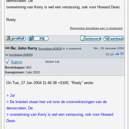
democraten. De
overwinning van Kerry is wel een verrassing, ook voor Howard Dean.
Roely
Rapporteer boodskap aan 'n moderator
Re: John Kerry
Wo., 28 Januarie 2004
[
boodskap #3809
is 'n antwoord
01:23
op
boodskap #3808
]
Katryn
Senior Lid
Boodskappe:
962
Geregistreer:
Julie 2003
On Tue, 27 Jan 2004 11:46:38 +0100, "Roely" wrote:
> Ja!
> De kranten staan hier vol over de voorverkiezingen van de
democraten. De
> overwinning van Kerry is wel een verrassing, ook voor Howard
Dean.