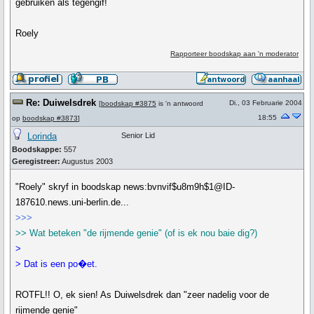
gebruiken als tegengif!
Roely
Rapporteer boodskap aan 'n moderator
Re: Duiwelsdrek
Di., 03 Februarie 2004
[
boodskap #3875
is 'n antwoord
18:55
op
boodskap #3873
]
Lorinda
Senior Lid
Boodskappe:
557
Geregistreer:
Augustus 2003
"Roely" skryf in boodskap news:bvnvif$u8m9h$1@ID-
187610.news.uni-berlin.de...
>>>
>> Wat beteken "de rijmende genie" (of is ek nou baie dig?)
>
> Dat is een po�et.
ROTFL!! O, ek sien! As Duiwelsdrek dan "zeer nadelig voor de
rijmende genie"