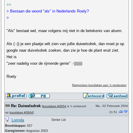
>>
> Bestaan die woord "als" in Nederlands Roely?
>
"Als" bestaat wel, maar volgens mij niet in de betekenis van alsem.
Als (:-)) je een plaatje wilt zien van jullie duiwelsdrek, dan moet je op
google naar duivelsdrek zoeken, dan zie je hoe de plant eruit ziet.
Het is
"zeer nadelig voor de rijmende genie" :-)))))))
Roely
Rapporteer boodskap aan 'n moderator
Re: Duiwelsdrek
Ma., 02 Februarie 2004
[
boodskap #3854
is 'n antwoord
21:51
op
boodskap #3844
]
Lorinda
Senior Lid
Boodskappe:
557
Geregistreer:
Augustus 2003