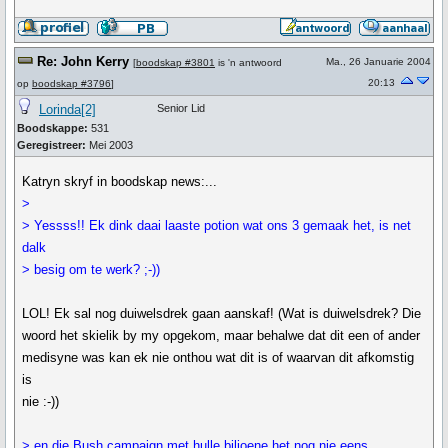
Re: John Kerry
Ma., 26 Januarie 2004
[
boodskap #3801
is 'n antwoord
20:13
op
boodskap #3796
]
Lorinda[2]
Senior Lid
Boodskappe:
531
Geregistreer:
Mei 2003
Katryn skryf in boodskap news:...
>
> Yessss!! Ek dink daai laaste potion wat ons 3 gemaak het, is net
dalk
> besig om te werk? ;-))
LOL! Ek sal nog duiwelsdrek gaan aanskaf! (Wat is duiwelsdrek? Die
woord het skielik by my opgekom, maar behalwe dat dit een of ander
medisyne was kan ek nie onthou wat dit is of waarvan dit afkomstig
is
nie :-))
> en die Bush campaign met hulle biljoene het nog nie eens