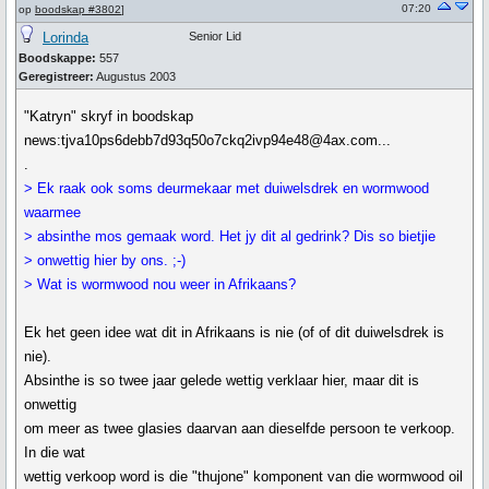
07:20
op
boodskap #3802
]
Lorinda
Senior Lid
Boodskappe:
557
Geregistreer:
Augustus 2003
"Katryn" skryf in boodskap
news:tjva10ps6debb7d93q50o7ckq2ivp94e48@4ax.com...
.
> Ek raak ook soms deurmekaar met duiwelsdrek en wormwood
waarmee
> absinthe mos gemaak word. Het jy dit al gedrink? Dis so bietjie
> onwettig hier by ons. ;-)
> Wat is wormwood nou weer in Afrikaans?
Ek het geen idee wat dit in Afrikaans is nie (of of dit duiwelsdrek is
nie).
Absinthe is so twee jaar gelede wettig verklaar hier, maar dit is
onwettig
om meer as twee glasies daarvan aan dieselfde persoon te verkoop.
In die wat
wettig verkoop word is die "thujone" komponent van die wormwood oil