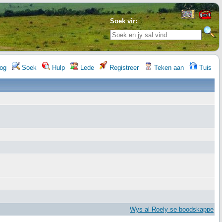
Soek vir:
og
Soek
Hulp
Lede
Registreer
Teken aan
Tuis
Wys al Roely se boodskappe