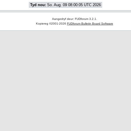
Tyd nou:
So. Aug. 09 08:00:05 UTC 2026
Aangedryf deur: FUDforum 3.2.1.
Kopiereg ©2001-2026
FUDforum Bulletin Board Software