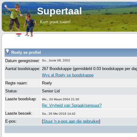
Supertaal
Kom praat saam!
Roely se profiel
Datum geregistreer:
So., Junie 08, 2003
Aantal boodskappe:
267 Boodskappe (gemiddeld 0.03 boodskappe per da
Wys al Roely se boodskappe
Regte naam:
Roely
Status:
Senior Lid
Laaste boodskap:
Wo., 24 Maart 2004 21:30
Re: Vryheid van Spraak/sensuur?
Laaste besoek:
Sa., 26 Mei 2018 14:42
E-pos:
[
Stuur 'n e-pos aan die gebruiker
]