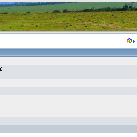
Bl
g)