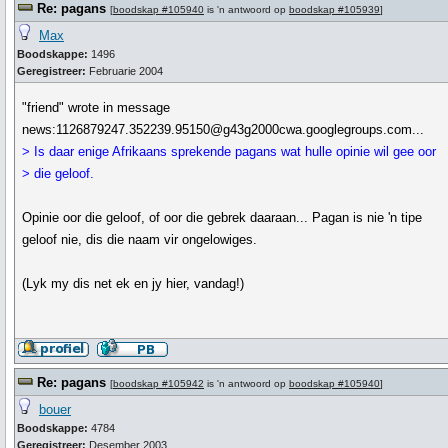
Re: pagans
[
boodskap #105940
is 'n antwoord op
boodskap #105939
]
Max
Boodskappe:
1496
Geregistreer:
Februarie 2004
"friend" wrote in message
news:1126879247.352239.95150@g43g2000cwa.googlegroups.com...
> Is daar enige Afrikaans sprekende pagans wat hulle opinie wil gee oor
> die geloof.
Opinie oor die geloof, of oor die gebrek daaraan... Pagan is nie 'n tipe
geloof nie, dis die naam vir ongelowiges.
(Lyk my dis net ek en jy hier, vandag!)
Re: pagans
[
boodskap #105942
is 'n antwoord op
boodskap #105940
]
bouer
Boodskappe:
4784
Geregistreer:
Desember 2003