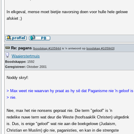
In elkgeval, mense moet bietjie navorsing doen voor hulle hele gelowe
afskiet ;)
Re: pagans
[
boodskap #105944
is 'n antwoord op
boodskap #105943
]
Waaierstertmuis
Boodskappe:
1592
Geregistreer:
Oktober 2001
Noddy skryf:
> Max weet nie waarvan hy praat as hy sê dat Paganisme nie 'n geloof is
> nie.
Nee, max het nie nonsens gepraat nie. Die term "geloof" is 'n
redelike nuwe term wat deur die Weste (hoofsaaklik Christen) uitgedink
is. Dus, is enige "geloof" wat nie aan die boekgelowe (Judaism,
Christian en Muslim) glo nie, paganisties, en kan in die strengste