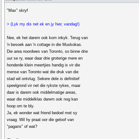
"Max" skryf
> (Lyk my dis net ek en jy hier, vandag!)
Nee, ek het darem ook kom inkyk. Terug van
'n besoek aan 'n cottage in die Muskokas.
Die area noordwes van Toronto, so binne drie
uur se ry, waar daar drie groterige mere en
honderde klein meertjies handig is vir die
mense van Toronto wat die druk van die
stad wil ontvlug. Sekere dele is definitief
speelgrond vir net die rykste rykes, maar
daar is darem ook middelmatige areas,
waar die middelklas darem ook nog kan
hoop om te bly.
Ja, ek wonder wat friend bedoel met sy
vraag. Wil hy praat oor die geloof van
"pagans" of wat?