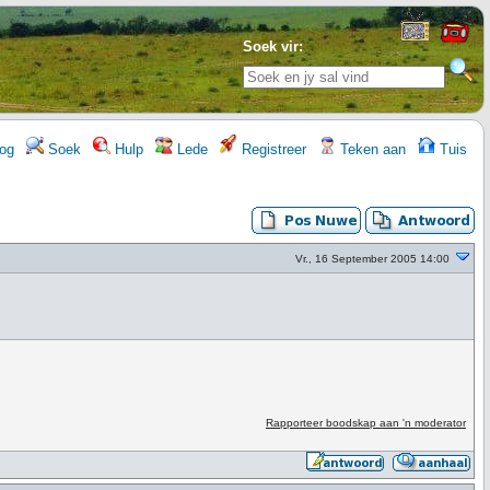
Soek vir:
og
Soek
Hulp
Lede
Registreer
Teken aan
Tuis
Vr., 16 September 2005 14:00
Rapporteer boodskap aan 'n moderator