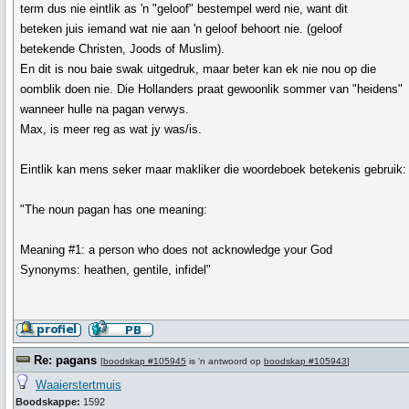
term dus nie eintlik as 'n "geloof" bestempel werd nie, want dit
beteken juis iemand wat nie aan 'n geloof behoort nie. (geloof
betekende Christen, Joods of Muslim).
En dit is nou baie swak uitgedruk, maar beter kan ek nie nou op die
oomblik doen nie. Die Hollanders praat gewoonlik sommer van "heidens"
wanneer hulle na pagan verwys.
Max, is meer reg as wat jy was/is.
Eintlik kan mens seker maar makliker die woordeboek betekenis gebruik:
"The noun pagan has one meaning:
Meaning #1: a person who does not acknowledge your God
Synonyms: heathen, gentile, infidel"
Re: pagans
[
boodskap #105945
is 'n antwoord op
boodskap #105943
]
Waaierstertmuis
Boodskappe:
1592