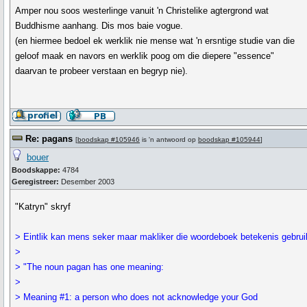
Amper nou soos westerlinge vanuit 'n Christelike agtergrond wat
Buddhisme aanhang. Dis mos baie vogue.
(en hiermee bedoel ek werklik nie mense wat 'n ersntige studie van die
geloof maak en navors en werklik poog om die diepere "essence"
daarvan te probeer verstaan en begryp nie).
Re: pagans
[
boodskap #105946
is 'n antwoord op
boodskap #105944
]
bouer
Boodskappe:
4784
Geregistreer:
Desember 2003
"Katryn" skryf
> Eintlik kan mens seker maar makliker die woordeboek betekenis gebrui
>
> "The noun pagan has one meaning:
>
> Meaning #1: a person who does not acknowledge your God