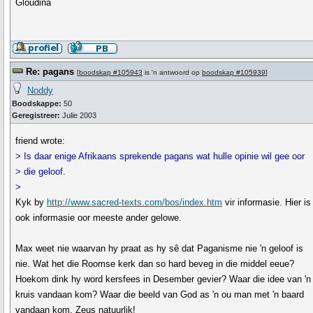
Gloudina
Re: pagans
[
boodskap #105943
is 'n antwoord op
boodskap #105939
]
Noddy
Boodskappe:
50
Geregistreer:
Julie 2003
friend wrote:
> Is daar enige Afrikaans sprekende pagans wat hulle opinie wil gee oor
> die geloof.
>
Kyk by
http://www.sacred-texts.com/bos/index.htm
vir informasie. Hier is
ook informasie oor meeste ander gelowe.
Max weet nie waarvan hy praat as hy sê dat Paganisme nie 'n geloof is
nie. Wat het die Roomse kerk dan so hard beveg in die middel eeue?
Hoekom dink hy word kersfees in Desember gevier? Waar die idee van 'n
kruis vandaan kom? Waar die beeld van God as 'n ou man met 'n baard
vandaan kom, Zeus natuurlik!