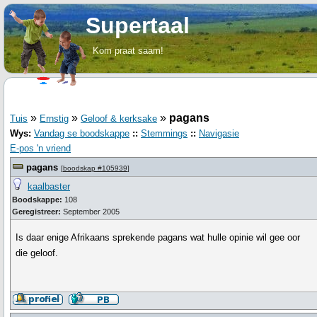
Supertaal
Kom praat saam!
»
»
»
pagans
Tuis
Ernstig
Geloof & kerksake
Wys:
Vandag se boodskappe
::
Stemmings
::
Navigasie
E-pos 'n vriend
pagans
[
boodskap #105939
]
kaalbaster
Boodskappe:
108
Geregistreer:
September 2005
Is daar enige Afrikaans sprekende pagans wat hulle opinie wil gee oor
die geloof.