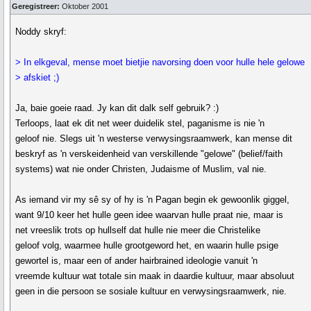
Geregistreer:
Oktober 2001
Noddy skryf:
> In elkgeval, mense moet bietjie navorsing doen voor hulle hele gelowe
> afskiet ;)
Ja, baie goeie raad. Jy kan dit dalk self gebruik? :)
Terloops, laat ek dit net weer duidelik stel, paganisme is nie 'n
geloof nie. Slegs uit 'n westerse verwysingsraamwerk, kan mense dit
beskryf as 'n verskeidenheid van verskillende "gelowe" (belief/faith
systems) wat nie onder Christen, Judaisme of Muslim, val nie.
As iemand vir my sê sy of hy is 'n Pagan begin ek gewoonlik giggel,
want 9/10 keer het hulle geen idee waarvan hulle praat nie, maar is
net vreeslik trots op hullself dat hulle nie meer die Christelike
geloof volg, waarmee hulle grootgeword het, en waarin hulle psige
gewortel is, maar een of ander hairbrained ideologie vanuit 'n
vreemde kultuur wat totale sin maak in daardie kultuur, maar absoluut
geen in die persoon se sosiale kultuur en verwysingsraamwerk, nie.