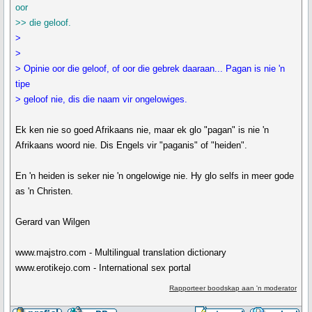
oor
>> die geloof.
>
>
> Opinie oor die geloof, of oor die gebrek daaraan... Pagan is nie 'n
tipe
> geloof nie, dis die naam vir ongelowiges.
Ek ken nie so goed Afrikaans nie, maar ek glo "pagan" is nie 'n
Afrikaans woord nie. Dis Engels vir "paganis" of "heiden".
En 'n heiden is seker nie 'n ongelowige nie. Hy glo selfs in meer gode
as 'n Christen.
Gerard van Wilgen
www.majstro.com - Multilingual translation dictionary
www.erotikejo.com - International sex portal
Rapporteer boodskap aan 'n moderator