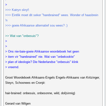
>
>>> Katryn skryf:
>>> Eintlik moet dit seker "harebrained" wees. Wonder of haasbrein
'n
>>> goeie Afrikaanse alternatief sou wees? :)
>> Wat van "onbesuis"?
>
>
> Ons nie-baie-goeie Afrikaanse woordeboek het geen
> item vir "harebrained" nie. Wat van "onbekookte"
> plan of ideologie? Die Nederlandse "onbesuis" klink
> vreemd.
Groot Woordeboek Afrikaans-Engels Engels-Afrikaans van Kritzinger,
Steyn, Schoonees en Cronjé:
hair-brained: onbesuis, onbesonne, wild, dol(sinnig)
Gerard van Wilgen