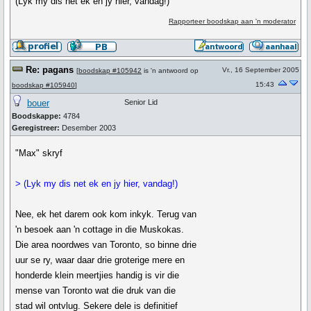
(Lyk my dis net ek en jy hier, vandag!)
Rapporteer boodskap aan 'n moderator
Re: pagans
Vr., 16 September 2005
[
boodskap #105942
is 'n antwoord op
15:43
boodskap #105940
]
bouer
Senior Lid
Boodskappe:
4784
Geregistreer:
Desember 2003
"Max" skryf
> (Lyk my dis net ek en jy hier, vandag!)
Nee, ek het darem ook kom inkyk. Terug van
'n besoek aan 'n cottage in die Muskokas.
Die area noordwes van Toronto, so binne drie
uur se ry, waar daar drie groterige mere en
honderde klein meertjies handig is vir die
mense van Toronto wat die druk van die
stad wil ontvlug. Sekere dele is definitief