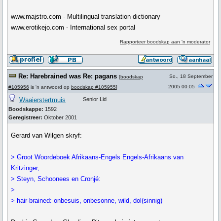
www.majstro.com - Multilingual translation dictionary
www.erotikejo.com - International sex portal
Rapporteer boodskap aan 'n moderator
Re: Harebrained was Re: pagans
So., 18 September
[
boodskap
2005 00:05
#105956
is 'n antwoord op
boodskap #105955
]
Waaierstertmuis
Senior Lid
Boodskappe:
1592
Geregistreer:
Oktober 2001
Gerard van Wilgen skryf:
> Groot Woordeboek Afrikaans-Engels Engels-Afrikaans van
Kritzinger,
> Steyn, Schoonees en Cronjé:
>
> hair-brained: onbesuis, onbesonne, wild, dol(sinnig)