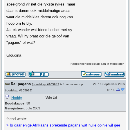
speelgrond vir net die rykste rykes, maar
daar is darem ook middelmatige areas,
waar die middelklas darem ook nog kan
hoop om te bly.
Ja, ek wonder wat friend bedoel met sy
vraag. Wil hy praat oor die geloof van
"pagans" of wat?
Gloudina
Rapporteer boodskap aan 'n moderator
Re: pagans
Vr., 16 September 2005
[
boodskap #105943
is 'n antwoord op
18:18
boodskap #105939
]
Noddy
Volle Lid
Boodskappe:
50
Geregistreer:
Julie 2003
friend wrote:
> Is daar enige Afrikaans sprekende pagans wat hulle opinie wil gee