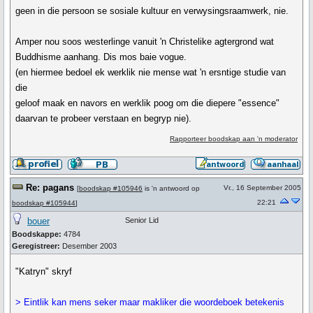
geen in die persoon se sosiale kultuur en verwysingsraamwerk, nie.
Amper nou soos westerlinge vanuit 'n Christelike agtergrond wat
Buddhisme aanhang. Dis mos baie vogue.
(en hiermee bedoel ek werklik nie mense wat 'n ersntige studie van
die
geloof maak en navors en werklik poog om die diepere "essence"
daarvan te probeer verstaan en begryp nie).
Rapporteer boodskap aan 'n moderator
Re: pagans
Vr., 16 September 2005
[
boodskap #105946
is 'n antwoord op
22:21
boodskap #105944
]
bouer
Senior Lid
Boodskappe:
4784
Geregistreer:
Desember 2003
"Katryn" skryf
> Eintlik kan mens seker maar makliker die woordeboek betekenis