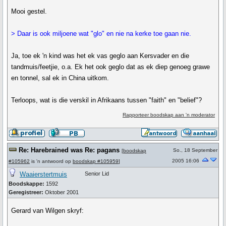
Mooi gestel.
> Daar is ook miljoene wat "glo" en nie na kerke toe gaan nie.
Ja, toe ek 'n kind was het ek vas geglo aan Kersvader en die
tandmuis/feetjie, o.a. Ek het ook geglo dat as ek diep genoeg grawe
en tonnel, sal ek in China uitkom.
Terloops, wat is die verskil in Afrikaans tussen "faith" en "belief"?
Rapporteer boodskap aan 'n moderator
Re: Harebrained was Re: pagans
So., 18 September
[
boodskap
2005 16:06
#105962
is 'n antwoord op
boodskap #105959
]
Waaierstertmuis
Senior Lid
Boodskappe:
1592
Geregistreer:
Oktober 2001
Gerard van Wilgen skryf: