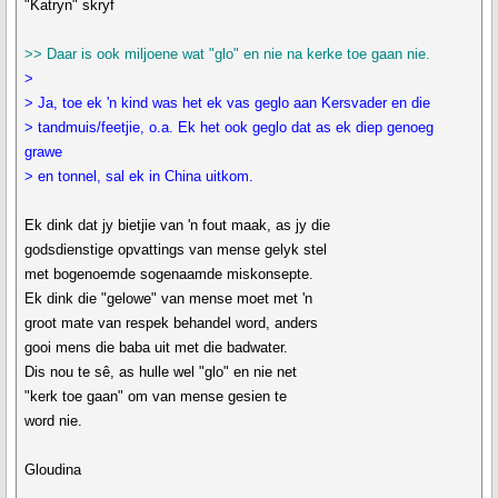
"Katryn" skryf
>> Daar is ook miljoene wat "glo" en nie na kerke toe gaan nie.
>
> Ja, toe ek 'n kind was het ek vas geglo aan Kersvader en die
> tandmuis/feetjie, o.a. Ek het ook geglo dat as ek diep genoeg
grawe
> en tonnel, sal ek in China uitkom.
Ek dink dat jy bietjie van 'n fout maak, as jy die
godsdienstige opvattings van mense gelyk stel
met bogenoemde sogenaamde miskonsepte.
Ek dink die "gelowe" van mense moet met 'n
groot mate van respek behandel word, anders
gooi mens die baba uit met die badwater.
Dis nou te sê, as hulle wel "glo" en nie net
"kerk toe gaan" om van mense gesien te
word nie.
Gloudina