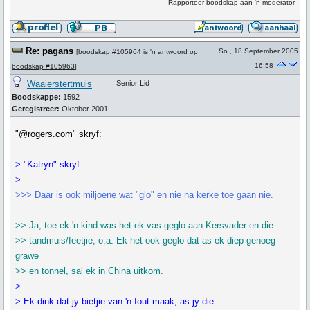
Rapporteer boodskap aan 'n moderator
Re: pagans
So., 18 September 2005
[
boodskap #105964
is 'n antwoord op
16:58
boodskap #105963
]
Waaierstertmuis
Senior Lid
Boodskappe:
1592
Geregistreer:
Oktober 2001
"@rogers.com" skryf:
> "Katryn" skryf
>
>>> Daar is ook miljoene wat "glo" en nie na kerke toe gaan nie.
>> Ja, toe ek 'n kind was het ek vas geglo aan Kersvader en die
>> tandmuis/feetjie, o.a. Ek het ook geglo dat as ek diep genoeg
grawe
>> en tonnel, sal ek in China uitkom.
>
> Ek dink dat jy bietjie van 'n fout maak, as jy die