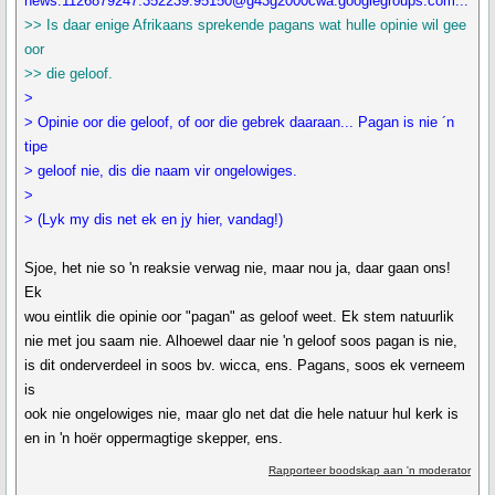
news:1126879247.352239.95150@g43g2000cwa.googlegroups.com...
>> Is daar enige Afrikaans sprekende pagans wat hulle opinie wil gee
oor
>> die geloof.
>
> Opinie oor die geloof, of oor die gebrek daaraan... Pagan is nie ´n
tipe
> geloof nie, dis die naam vir ongelowiges.
>
> (Lyk my dis net ek en jy hier, vandag!)
Sjoe, het nie so 'n reaksie verwag nie, maar nou ja, daar gaan ons!
Ek
wou eintlik die opinie oor "pagan" as geloof weet. Ek stem natuurlik
nie met jou saam nie. Alhoewel daar nie 'n geloof soos pagan is nie,
is dit onderverdeel in soos bv. wicca, ens. Pagans, soos ek verneem
is
ook nie ongelowiges nie, maar glo net dat die hele natuur hul kerk is
en in 'n hoër oppermagtige skepper, ens.
Rapporteer boodskap aan 'n moderator