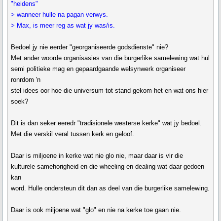
"heidens"
> wanneer hulle na pagan verwys.
> Max, is meer reg as wat jy was/is.
Bedoel jy nie eerder "georganiseerde godsdienste" nie?
Met ander woorde organisasies van die burgerlike samelewing wat hul
semi politieke mag en gepaardgaande welsynwerk organiseer
ronrdom 'n
stel idees oor hoe die universum tot stand gekom het en wat ons hier
soek?
Dit is dan seker eeredr "tradisionele westerse kerke" wat jy bedoel.
Met die verskil veral tussen kerk en geloof.
Daar is miljoene in kerke wat nie glo nie, maar daar is vir die
kulturele samehorigheid en die wheeling en dealing wat daar gedoen
kan
word. Hulle ondersteun dit dan as deel van die burgerlike samelewing.
Daar is ook miljoene wat "glo" en nie na kerke toe gaan nie.