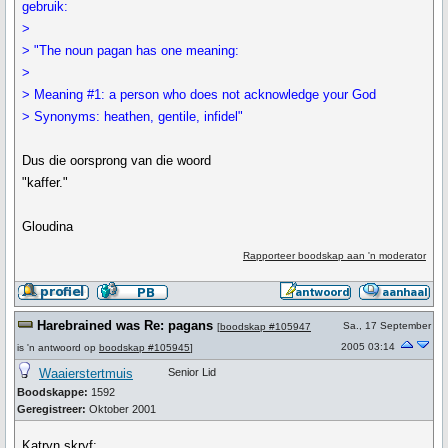
gebruik:
>
> "The noun pagan has one meaning:
>
> Meaning #1: a person who does not acknowledge your God
> Synonyms: heathen, gentile, infidel"
Dus die oorsprong van die woord
"kaffer."
Gloudina
Rapporteer boodskap aan 'n moderator
Harebrained was Re: pagans
Sa., 17 September
[
boodskap #105947
2005 03:14
is 'n antwoord op
boodskap #105945
]
Waaierstertmuis
Senior Lid
Boodskappe:
1592
Geregistreer:
Oktober 2001
Katryn skryf: