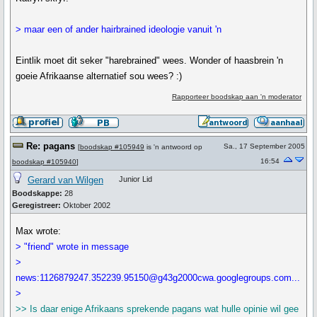
> maar een of ander hairbrained ideologie vanuit 'n
Eintlik moet dit seker "harebrained" wees. Wonder of haasbrein 'n
goeie Afrikaanse alternatief sou wees? :)
Rapporteer boodskap aan 'n moderator
Re: pagans
Sa., 17 September 2005
[
boodskap #105949
is 'n antwoord op
16:54
boodskap #105940
]
Gerard van Wilgen
Junior Lid
Boodskappe:
28
Geregistreer:
Oktober 2002
Max wrote:
> "friend" wrote in message
>
news:1126879247.352239.95150@g43g2000cwa.googlegroups.com...
>
>> Is daar enige Afrikaans sprekende pagans wat hulle opinie wil gee