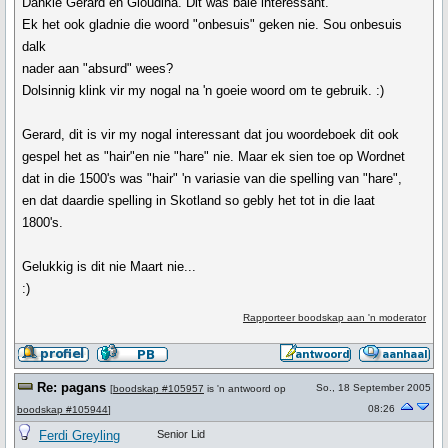
Dankie Gerard en Gloudina. Dit was baie interessant.
Ek het ook gladnie die woord "onbesuis" geken nie. Sou onbesuis
dalk
nader aan "absurd" wees?
Dolsinnig klink vir my nogal na 'n goeie woord om te gebruik. :)
Gerard, dit is vir my nogal interessant dat jou woordeboek dit ook
gespel het as "hair"en nie "hare" nie. Maar ek sien toe op Wordnet
dat in die 1500's was "hair" 'n variasie van die spelling van "hare",
en dat daardie spelling in Skotland so gebly het tot in die laat
1800's.
Gelukkig is dit nie Maart nie...
:)
Rapporteer boodskap aan 'n moderator
Re: pagans
So., 18 September 2005
[
boodskap #105957
is 'n antwoord op
08:26
boodskap #105944
]
Ferdi Greyling
Senior Lid