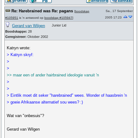
Re: Harebrained was Re: pagans
Sa., 17 September
[
boodskap
2005 17:23
#105951
is 'n antwoord op
boodskap #105947
]
Gerard van Wilgen
Junior Lid
Boodskappe:
28
Geregistreer:
Oktober 2002
Katryn wrote:
> Katryn skryf:
>
>
>> maar een of ander hairbrained ideologie vanuit 'n
>
>
> Eintlik moet dit seker "harebrained" wees. Wonder of haasbrein 'n
> goeie Afrikaanse alternatief sou wees? :)
Wat van "onbesuis"?
Gerard van Wilgen