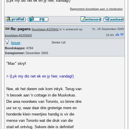
(Lyk my dis net ek en jy hier, vandag!)
Rapporteer boodskap aan 'n moderator
Re: pagans
Vr., 16 September 2005
[
boodskap #105942
is 'n antwoord op
15:43
boodskap #105940
]
bouer
Senior Lid
Boodskappe:
4784
Geregistreer:
Desember 2003
"Max" skryf
> (Lyk my dis net ek en jy hier, vandag!)
Nee, ek het darem ook kom inkyk. Terug van
'n besoek aan 'n cottage in die Muskokas.
Die area noordwes van Toronto, so binne drie
uur se ry, waar daar drie groterige mere en
honderde klein meertjies handig is vir die
mense van Toronto wat die druk van die
stad wil ontvlug. Sekere dele is definitief