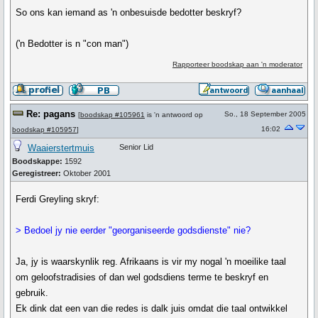
So ons kan iemand as 'n onbesuisde bedotter beskryf?
('n Bedotter is n "con man")
Rapporteer boodskap aan 'n moderator
Re: pagans
So., 18 September 2005
[
boodskap #105961
is 'n antwoord op
16:02
boodskap #105957
]
Waaierstertmuis
Senior Lid
Boodskappe:
1592
Geregistreer:
Oktober 2001
Ferdi Greyling skryf:
> Bedoel jy nie eerder "georganiseerde godsdienste" nie?
Ja, jy is waarskynlik reg. Afrikaans is vir my nogal 'n moeilike taal
om geloofstradisies of dan wel godsdiens terme te beskryf en
gebruik.
Ek dink dat een van die redes is dalk juis omdat die taal ontwikkel