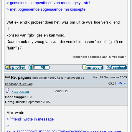
> godsdienstige opvattings van mense gelyk stel
> met bogenoemde sogenaamde miskonsepte.
Wat ek eintlik probeer doen het, was om uit te wys hoe verskillend
die
konsep van "glo" gesien kan word.
Daarom ook my vraag van wat die verskil is tussen "belief" (glo?) en
"faith" (?)
Rapporteer boodskap aan 'n moderator
Re: pagans
Ma., 19 September 2005
[
boodskap #105972
is 'n antwoord op
05:57
boodskap #105940
]
kaalbaster
Senior Lid
Boodskappe:
108
Geregistreer:
September 2005
Max wrote:
> "friend" wrote in message
>