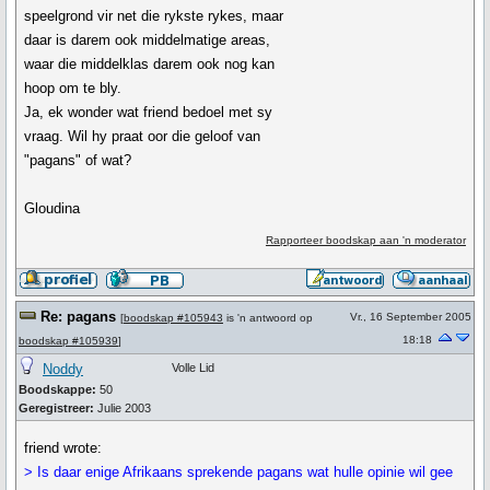
speelgrond vir net die rykste rykes, maar
daar is darem ook middelmatige areas,
waar die middelklas darem ook nog kan
hoop om te bly.
Ja, ek wonder wat friend bedoel met sy
vraag. Wil hy praat oor die geloof van
"pagans" of wat?
Gloudina
Rapporteer boodskap aan 'n moderator
Re: pagans
Vr., 16 September 2005
[
boodskap #105943
is 'n antwoord op
18:18
boodskap #105939
]
Noddy
Volle Lid
Boodskappe:
50
Geregistreer:
Julie 2003
friend wrote:
> Is daar enige Afrikaans sprekende pagans wat hulle opinie wil gee