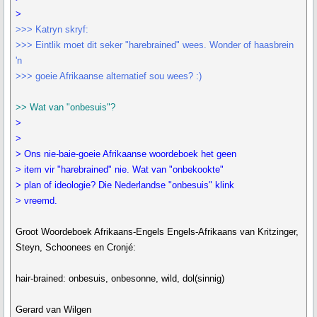
>
>>> Katryn skryf:
>>> Eintlik moet dit seker "harebrained" wees. Wonder of haasbrein
'n
>>> goeie Afrikaanse alternatief sou wees? :)
>> Wat van "onbesuis"?
>
>
> Ons nie-baie-goeie Afrikaanse woordeboek het geen
> item vir "harebrained" nie. Wat van "onbekookte"
> plan of ideologie? Die Nederlandse "onbesuis" klink
> vreemd.
Groot Woordeboek Afrikaans-Engels Engels-Afrikaans van Kritzinger,
Steyn, Schoonees en Cronjé:
hair-brained: onbesuis, onbesonne, wild, dol(sinnig)
Gerard van Wilgen