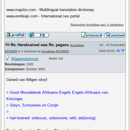
www.majstro.com - Multilingual translation dictionary
www.erotikejo.com - International sex portal
Rapporteer boodskap aan 'n moderator
Re: Harebrained was Re: pagans
So., 18 September
[
boodskap
2005 00:05
#105956
is 'n antwoord op
boodskap #105955
]
Waaierstertmuis
Senior Lid
Boodskappe:
1592
Geregistreer:
Oktober 2001
Gerard van Wilgen skryf:
> Groot Woordeboek Afrikaans-Engels Engels-Afrikaans van
Kritzinger,
> Steyn, Schoonees en Cronjé:
>
> hair-brained: onbesuis, onbesonne, wild, dol(sinnig)