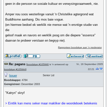
geen in die persoon se sosiale kultuur en verwysingsraamwerk, nie.
Amper nou soos westerlinge vanuit 'n Christelike agtergrond wat
Buddhisme aanhang. Dis mos baie vogue.
(en hiermee bedoel ek werklik nie mense wat 'n ersntige studie van
die
geloof maak en navors en werklik poog om die diepere "essence"
daarvan te probeer verstaan en begryp nie).
Rapporteer boodskap aan 'n moderator
Re: pagans
Vr., 16 September 2005
[
boodskap #105946
is 'n antwoord op
22:21
boodskap #105944
]
bouer
Senior Lid
Boodskappe:
4784
Geregistreer:
Desember 2003
"Katryn" skryf
> Eintlik kan mens seker maar makliker die woordeboek betekenis