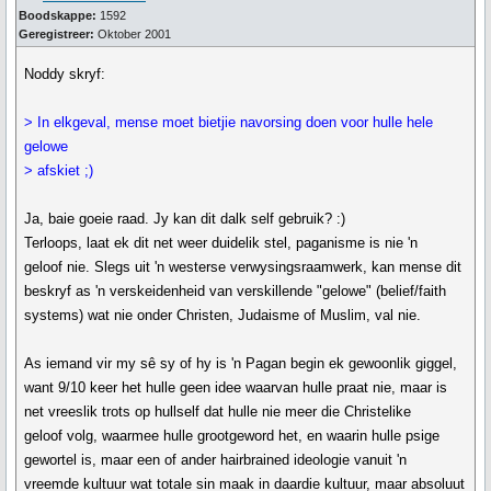
Boodskappe:
1592
Geregistreer:
Oktober 2001
Noddy skryf:
> In elkgeval, mense moet bietjie navorsing doen voor hulle hele
gelowe
> afskiet ;)
Ja, baie goeie raad. Jy kan dit dalk self gebruik? :)
Terloops, laat ek dit net weer duidelik stel, paganisme is nie 'n
geloof nie. Slegs uit 'n westerse verwysingsraamwerk, kan mense dit
beskryf as 'n verskeidenheid van verskillende "gelowe" (belief/faith
systems) wat nie onder Christen, Judaisme of Muslim, val nie.
As iemand vir my sê sy of hy is 'n Pagan begin ek gewoonlik giggel,
want 9/10 keer het hulle geen idee waarvan hulle praat nie, maar is
net vreeslik trots op hullself dat hulle nie meer die Christelike
geloof volg, waarmee hulle grootgeword het, en waarin hulle psige
gewortel is, maar een of ander hairbrained ideologie vanuit 'n
vreemde kultuur wat totale sin maak in daardie kultuur, maar absoluut