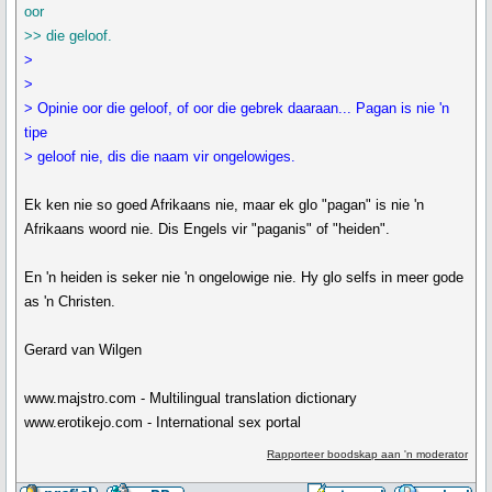
oor
>> die geloof.
>
>
> Opinie oor die geloof, of oor die gebrek daaraan... Pagan is nie 'n
tipe
> geloof nie, dis die naam vir ongelowiges.
Ek ken nie so goed Afrikaans nie, maar ek glo "pagan" is nie 'n
Afrikaans woord nie. Dis Engels vir "paganis" of "heiden".
En 'n heiden is seker nie 'n ongelowige nie. Hy glo selfs in meer gode
as 'n Christen.
Gerard van Wilgen
www.majstro.com - Multilingual translation dictionary
www.erotikejo.com - International sex portal
Rapporteer boodskap aan 'n moderator