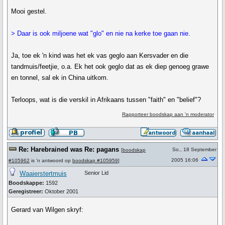
Mooi gestel.
> Daar is ook miljoene wat "glo" en nie na kerke toe gaan nie.
Ja, toe ek 'n kind was het ek vas geglo aan Kersvader en die
tandmuis/feetjie, o.a. Ek het ook geglo dat as ek diep genoeg grawe
en tonnel, sal ek in China uitkom.
Terloops, wat is die verskil in Afrikaans tussen "faith" en "belief"?
Rapporteer boodskap aan 'n moderator
Re: Harebrained was Re: pagans
So., 18 September
[
boodskap
2005 16:06
#105962
is 'n antwoord op
boodskap #105959
]
Waaierstertmuis
Senior Lid
Boodskappe:
1592
Geregistreer:
Oktober 2001
Gerard van Wilgen skryf: