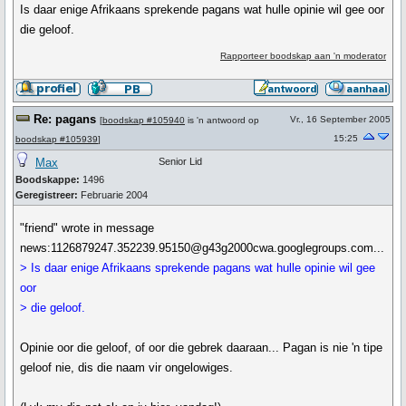
Is daar enige Afrikaans sprekende pagans wat hulle opinie wil gee oor
die geloof.
Rapporteer boodskap aan 'n moderator
Re: pagans
Vr., 16 September 2005
[
boodskap #105940
is 'n antwoord op
15:25
boodskap #105939
]
Max
Senior Lid
Boodskappe:
1496
Geregistreer:
Februarie 2004
"friend" wrote in message
news:1126879247.352239.95150@g43g2000cwa.googlegroups.com...
> Is daar enige Afrikaans sprekende pagans wat hulle opinie wil gee
oor
> die geloof.
Opinie oor die geloof, of oor die gebrek daaraan... Pagan is nie 'n tipe
geloof nie, dis die naam vir ongelowiges.