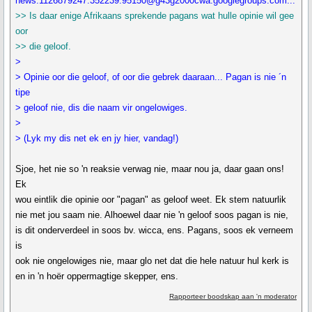
news:1126879247.352239.95150@g43g2000cwa.googlegroups.com...
>> Is daar enige Afrikaans sprekende pagans wat hulle opinie wil gee
oor
>> die geloof.
>
> Opinie oor die geloof, of oor die gebrek daaraan... Pagan is nie ´n
tipe
> geloof nie, dis die naam vir ongelowiges.
>
> (Lyk my dis net ek en jy hier, vandag!)
Sjoe, het nie so 'n reaksie verwag nie, maar nou ja, daar gaan ons!
Ek
wou eintlik die opinie oor "pagan" as geloof weet. Ek stem natuurlik
nie met jou saam nie. Alhoewel daar nie 'n geloof soos pagan is nie,
is dit onderverdeel in soos bv. wicca, ens. Pagans, soos ek verneem
is
ook nie ongelowiges nie, maar glo net dat die hele natuur hul kerk is
en in 'n hoër oppermagtige skepper, ens.
Rapporteer boodskap aan 'n moderator