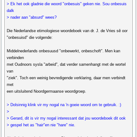
> Ek het ook gladnie die woord "onbesuis" geken nie. Sou onbesuis
dalk
> nader aan "absurd" wees?
Die Nederlandse etimologiese woordeboek van dr. J. de Vries sê oor
"onbesuisd" die volgende:
Middelnederlands onbesuusd "onbewerkt, onbeschoft". Men kan
verbinden
met Oudnoors sysla "arbeid", dat verder samenhangt met de wortel
van
"ziek". Toch een weinig bevredigende verklaring, daar men verbindt
met
een uitsluitend Noordgermaanse woordgroep.
> Dolsinnig klink vir my nogal na 'n goeie woord om te gebruik. :)
>
> Gerard, dit is vir my nogal interessant dat jou woordeboek dit ook
> gespel het as "hair"en nie "hare" nie.