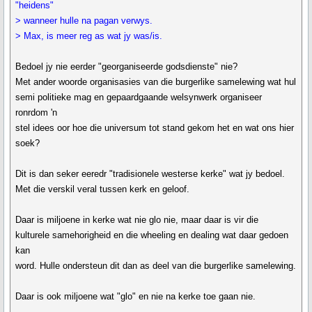
"heidens"
> wanneer hulle na pagan verwys.
> Max, is meer reg as wat jy was/is.
Bedoel jy nie eerder "georganiseerde godsdienste" nie?
Met ander woorde organisasies van die burgerlike samelewing wat hul
semi politieke mag en gepaardgaande welsynwerk organiseer
ronrdom 'n
stel idees oor hoe die universum tot stand gekom het en wat ons hier
soek?
Dit is dan seker eeredr "tradisionele westerse kerke" wat jy bedoel.
Met die verskil veral tussen kerk en geloof.
Daar is miljoene in kerke wat nie glo nie, maar daar is vir die
kulturele samehorigheid en die wheeling en dealing wat daar gedoen
kan
word. Hulle ondersteun dit dan as deel van die burgerlike samelewing.
Daar is ook miljoene wat "glo" en nie na kerke toe gaan nie.