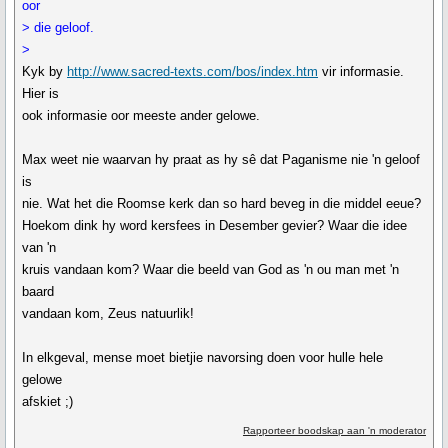
oor
> die geloof.
>
Kyk by
http://www.sacred-texts.com/bos/index.htm
vir informasie.
Hier is
ook informasie oor meeste ander gelowe.
Max weet nie waarvan hy praat as hy sê dat Paganisme nie 'n geloof
is
nie. Wat het die Roomse kerk dan so hard beveg in die middel eeue?
Hoekom dink hy word kersfees in Desember gevier? Waar die idee
van 'n
kruis vandaan kom? Waar die beeld van God as 'n ou man met 'n
baard
vandaan kom, Zeus natuurlik!
In elkgeval, mense moet bietjie navorsing doen voor hulle hele
gelowe
afskiet ;)
Rapporteer boodskap aan 'n moderator