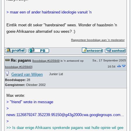
> maar een of ander hairbrained ideologie vanuit 'n
Eintlik moet dit seker "harebrained" wees. Wonder of haasbrein 'n
goeie Afrikaanse alternatief sou wees? :)
Rapporteer boodskap aan 'n moderator
Re: pagans
Sa., 17 September 2005
[
boodskap #105949
is 'n antwoord op
16:54
boodskap #105940
]
Gerard van Wilgen
Junior Lid
Boodskappe:
28
Geregistreer:
Oktober 2002
Max wrote:
> "friend" wrote in message
>
news:1126879247.352239.95150@g43g2000cwa.googlegroups.com...
>
>> Is daar enige Afrikaans sprekende pagans wat hulle opinie wil gee