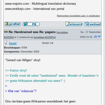
www.majstro.com - Multilingual translation dictionary
www.erotikejo.com - International sex portal
Rapporteer boodskap aan 'n moderator
Re: Harebrained was Re: pagans
Sa., 17 September
[
boodskap
2005 21:51
#105954
is 'n antwoord op
boodskap #105951
]
bouer
Senior Lid
Boodskappe:
4784
Geregistreer:
Desember 2003
"Gerard van Wilgen" skryf
>> Katryn skryf:
>> Eintlik moet dit seker "harebrained" wees. Wonder of haasbrein 'n
>> goeie Afrikaanse alternatief sou wees? :)
>
> Wat van "onbesuis"?
Ons nie-baie-goeie Afrikaanse woordeboek het geen