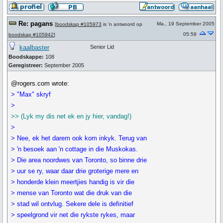
Re: pagans
Ma., 19 September 2005
[
boodskap #105973
is 'n antwoord op
05:59
boodskap #105942
]
kaalbaster
Senior Lid
Boodskappe:
108
Geregistreer:
September 2005
@rogers.com wrote:
> "Max" skryf
>
>> (Lyk my dis net ek en jy hier, vandag!)
>
> Nee, ek het darem ook kom inkyk. Terug van
> 'n besoek aan 'n cottage in die Muskokas.
> Die area noordwes van Toronto, so binne drie
> uur se ry, waar daar drie groterige mere en
> honderde klein meertjies handig is vir die
> mense van Toronto wat die druk van die
> stad wil ontvlug. Sekere dele is definitief
> speelgrond vir net die rykste rykes, maar