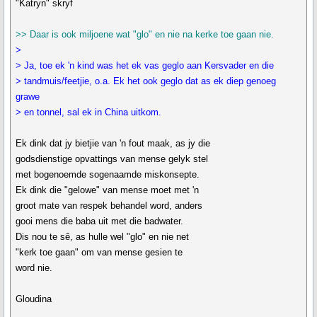
"Katryn" skryf
>> Daar is ook miljoene wat "glo" en nie na kerke toe gaan nie.
>
> Ja, toe ek 'n kind was het ek vas geglo aan Kersvader en die
> tandmuis/feetjie, o.a. Ek het ook geglo dat as ek diep genoeg
grawe
> en tonnel, sal ek in China uitkom.
Ek dink dat jy bietjie van 'n fout maak, as jy die
godsdienstige opvattings van mense gelyk stel
met bogenoemde sogenaamde miskonsepte.
Ek dink die "gelowe" van mense moet met 'n
groot mate van respek behandel word, anders
gooi mens die baba uit met die badwater.
Dis nou te sê, as hulle wel "glo" en nie net
"kerk toe gaan" om van mense gesien te
word nie.
Gloudina