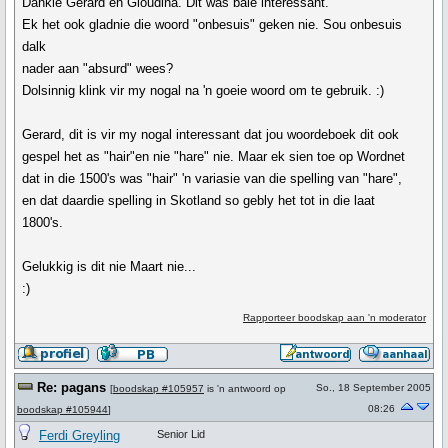
Dankie Gerard en Gloudina. Dit was baie interessant.
Ek het ook gladnie die woord "onbesuis" geken nie. Sou onbesuis
dalk
nader aan "absurd" wees?
Dolsinnig klink vir my nogal na 'n goeie woord om te gebruik. :)
Gerard, dit is vir my nogal interessant dat jou woordeboek dit ook
gespel het as "hair"en nie "hare" nie. Maar ek sien toe op Wordnet
dat in die 1500's was "hair" 'n variasie van die spelling van "hare",
en dat daardie spelling in Skotland so gebly het tot in die laat
1800's.
Gelukkig is dit nie Maart nie...
:)
Rapporteer boodskap aan 'n moderator
Re: pagans
So., 18 September 2005
[
boodskap #105957
is 'n antwoord op
08:26
boodskap #105944
]
Ferdi Greyling
Senior Lid