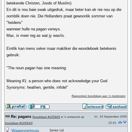
betekende Christen, Joods of Muslim).
En dit is nou baie swak uitgedruk, maar beter kan ek nie nou op die
oomblik doen nie. Die Hollanders praat gewoonlik sommer van
"heidens"
wanneer hulle na pagan verwys.
Max, is meer reg as wat jy was/is.
Eintlik kan mens seker maar makliker die woordeboek betekenis
gebruik:
"The noun pagan has one meaning:
Meaning #1: a person who does not acknowledge your God
Synonyms: heathen, gentile, infidel"
Rapporteer boodskap aan 'n moderator
Re: pagans
Vr., 16 September 2005
[
boodskap #105945
is 'n antwoord op
22:01
boodskap #105943
]
Waaierstertmuis
Senior Lid