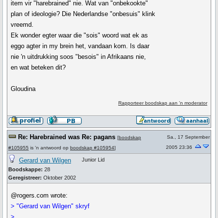
item vir "harebrained" nie. Wat van "onbekookte"
plan of ideologie? Die Nederlandse "onbesuis" klink
vreemd.
Ek wonder egter waar die "sois" woord wat ek as
eggo agter in my brein het, vandaan kom. Is daar
nie 'n uitdrukking soos "besois" in Afrikaans nie,
en wat beteken dit?
Gloudina
Rapporteer boodskap aan 'n moderator
Re: Harebrained was Re: pagans
Sa., 17 September
[
boodskap
2005 23:36
#105955
is 'n antwoord op
boodskap #105954
]
Gerard van Wilgen
Junior Lid
Boodskappe:
28
Geregistreer:
Oktober 2002
@rogers.com wrote:
> "Gerard van Wilgen" skryf
>