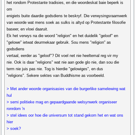
het rondom Protestante tradisies, en die woordeskat baie beperk is
om
enigiets buite daardie godsdiens te beskryf. Die verwysingsraamwerk
van woorde wat mens soek as sulks is altyd op Protestante filosofie
baseer, en vloei daaruit.
Ek het verwys na die woord "religion" en het duidelik "geloof" en
"gelowe" ietwat deurmekaar gebruik. Sou mens "religion" as
godsdiens
vertaal, eerder as "geloof"? Dit voel net nie heeltemal reg vir my
nie. Ook is daar "religions" wat nie aan gode glo nie, dan sou die
term nie juis pas nie. Tog is hierdie "gelowiges", en dus
"religions". Sekere sektes van Buddhisme as voorbeeld.
> Met ander woorde organisasies van die burgerlike samelewing wat
hul
> semi politieke mag en gepaardgaande welsynwerk organiseer
ronrdom 'n
> stel idees oor hoe die universum tot stand gekom het en wat ons
hier
> soek?