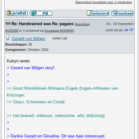
Rapporteer boodskap aan 'n moderator
Re: Harebrained was Re: pagans
So., 18 September
[
boodskap
2005 09:39
#105959
is 'n antwoord op
boodskap #105956
]
Gerard van Wilgen
Junior Lid
Boodskappe:
28
Geregistreer:
Oktober 2002
Katryn wrote:
> Gerard van Wilgen skryf:
>
>
>> Groot Woordeboek Afrikaans-Engels Engels-Afrikaans van
Kritzinger,
>> Steyn, Schoonees en Cronjé:
>> hair-brained: onbesuis, onbesonne, wild, dol(sinnig)
>
>
> Dankie Gerard en Gloudina. Dit was baie interessant.