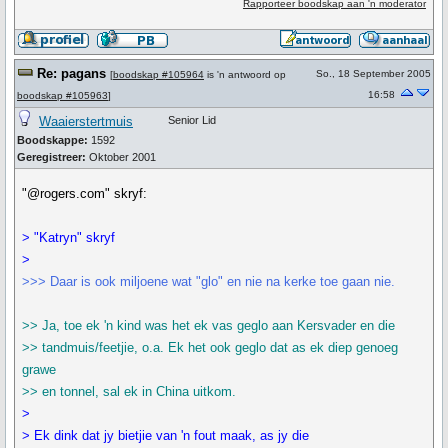
Rapporteer boodskap aan 'n moderator
Re: pagans
So., 18 September 2005
[
boodskap #105964
is 'n antwoord op
16:58
boodskap #105963
]
Waaierstertmuis
Senior Lid
Boodskappe:
1592
Geregistreer:
Oktober 2001
"@rogers.com" skryf:
> "Katryn" skryf
>
>>> Daar is ook miljoene wat "glo" en nie na kerke toe gaan nie.
>> Ja, toe ek 'n kind was het ek vas geglo aan Kersvader en die
>> tandmuis/feetjie, o.a. Ek het ook geglo dat as ek diep genoeg
grawe
>> en tonnel, sal ek in China uitkom.
>
> Ek dink dat jy bietjie van 'n fout maak, as jy die