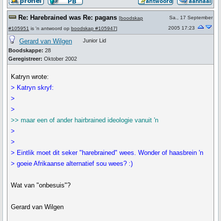
Re: Harebrained was Re: pagans
Sa., 17 September
[
boodskap
2005 17:23
#105951
is 'n antwoord op
boodskap #105947
]
Gerard van Wilgen
Junior Lid
Boodskappe:
28
Geregistreer:
Oktober 2002
Katryn wrote:
> Katryn skryf:
>
>
>> maar een of ander hairbrained ideologie vanuit 'n
>
>
> Eintlik moet dit seker "harebrained" wees. Wonder of haasbrein 'n
> goeie Afrikaanse alternatief sou wees? :)
Wat van "onbesuis"?
Gerard van Wilgen