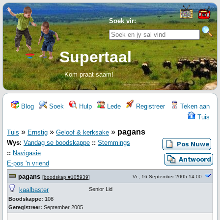
Soek vir:
Supertaal
Kom praat saam!
Blog
Soek
Hulp
Lede
Registreer
Teken aan
Tuis
»
»
»
pagans
Tuis
Ernstig
Geloof & kerksake
Wys:
Vandag se boodskappe
::
Stemmings
::
Navigasie
E-pos 'n vriend
pagans
Vr., 16 September 2005 14:00
[
boodskap #105939
]
kaalbaster
Senior Lid
Boodskappe:
108
Geregistreer:
September 2005