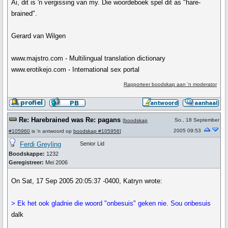
Ai, dit is 'n vergissing van my. Die woordeboek spel dit as "hare-
brained".
Gerard van Wilgen
www.majstro.com - Multilingual translation dictionary
www.erotikejo.com - International sex portal
Rapporteer boodskap aan 'n moderator
Re: Harebrained was Re: pagans
So., 18 September
[
boodskap
2005 09:53
#105960
is 'n antwoord op
boodskap #105956
]
Ferdi Greyling
Senior Lid
Boodskappe:
1232
Geregistreer:
Mei 2006
On Sat, 17 Sep 2005 20:05:37 -0400, Katryn wrote:
> Ek het ook gladnie die woord "onbesuis" geken nie. Sou onbesuis
dalk