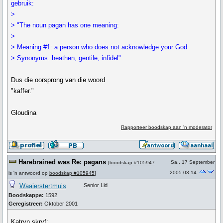
gebruik:
>
> "The noun pagan has one meaning:
>
> Meaning #1: a person who does not acknowledge your God
> Synonyms: heathen, gentile, infidel"
Dus die oorsprong van die woord
"kaffer."
Gloudina
Rapporteer boodskap aan 'n moderator
Harebrained was Re: pagans
Sa., 17 September
[
boodskap #105947
2005 03:14
is 'n antwoord op
boodskap #105945
]
Waaierstertmuis
Senior Lid
Boodskappe:
1592
Geregistreer:
Oktober 2001
Katryn skryf: