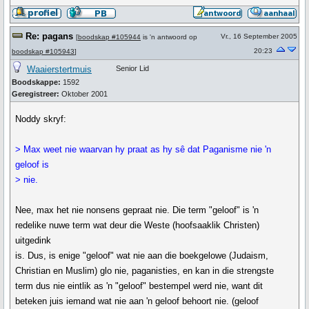
Re: pagans
Vr., 16 September 2005
[
boodskap #105944
is 'n antwoord op
20:23
boodskap #105943
]
Waaierstertmuis
Senior Lid
Boodskappe:
1592
Geregistreer:
Oktober 2001
Noddy skryf:
> Max weet nie waarvan hy praat as hy sê dat Paganisme nie 'n
geloof is
> nie.
Nee, max het nie nonsens gepraat nie. Die term "geloof" is 'n
redelike nuwe term wat deur die Weste (hoofsaaklik Christen)
uitgedink
is. Dus, is enige "geloof" wat nie aan die boekgelowe (Judaism,
Christian en Muslim) glo nie, paganisties, en kan in die strengste
term dus nie eintlik as 'n "geloof" bestempel werd nie, want dit
beteken juis iemand wat nie aan 'n geloof behoort nie. (geloof