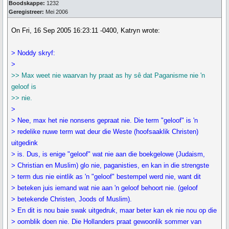
Boodskappe:
1232
Geregistreer:
Mei 2006
On Fri, 16 Sep 2005 16:23:11 -0400, Katryn wrote:
> Noddy skryf:
>
>> Max weet nie waarvan hy praat as hy sê dat Paganisme nie 'n
geloof is
>> nie.
>
> Nee, max het nie nonsens gepraat nie. Die term "geloof" is 'n
> redelike nuwe term wat deur die Weste (hoofsaaklik Christen)
uitgedink
> is. Dus, is enige "geloof" wat nie aan die boekgelowe (Judaism,
> Christian en Muslim) glo nie, paganisties, en kan in die strengste
> term dus nie eintlik as 'n "geloof" bestempel werd nie, want dit
> beteken juis iemand wat nie aan 'n geloof behoort nie. (geloof
> betekende Christen, Joods of Muslim).
> En dit is nou baie swak uitgedruk, maar beter kan ek nie nou op die
> oomblik doen nie. Die Hollanders praat gewoonlik sommer van