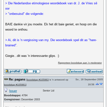
> Die Nederlandse etimologiese woordeboek van dr. J. de Vries sê
oor
> "onbesuisd" die volgende:
BAIE dankie vir jou moeite. Ek het dit baie geniet, en hoop om die
woord te onthou.
> Ai, dit is 'n vergissing van my. Die woordeboek spel dit as "hare-
brained".
Giegie...dit was 'n interessante glips. :)
Rapporteer boodskap aan 'n moderator
Re: pagans
So., 18 September 2005
[
boodskap #105963
is 'n antwoord op
16:56
boodskap #105961
]
bouer
Senior Lid
Boodskappe:
4784
Geregistreer:
Desember 2003