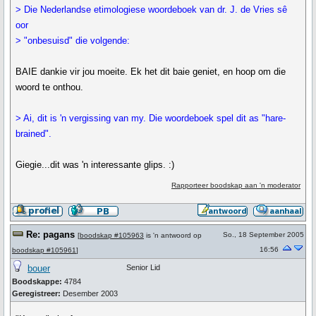
> Die Nederlandse etimologiese woordeboek van dr. J. de Vries sê
oor
> "onbesuisd" die volgende:
BAIE dankie vir jou moeite. Ek het dit baie geniet, en hoop om die
woord te onthou.
> Ai, dit is 'n vergissing van my. Die woordeboek spel dit as "hare-
brained".
Giegie...dit was 'n interessante glips. :)
Rapporteer boodskap aan 'n moderator
Re: pagans
So., 18 September 2005
[
boodskap #105963
is 'n antwoord op
16:56
boodskap #105961
]
bouer
Senior Lid
Boodskappe:
4784
Geregistreer:
Desember 2003