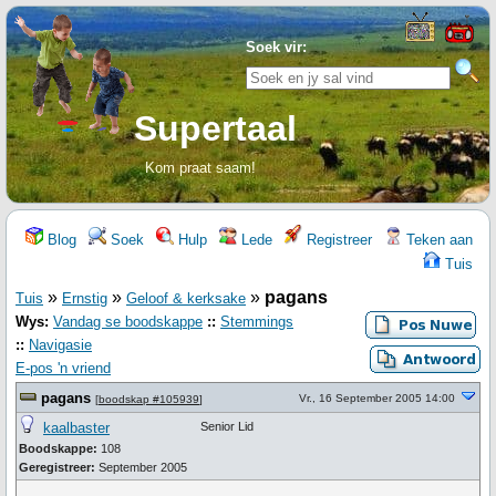
Soek vir:
Supertaal
Kom praat saam!
Blog
Soek
Hulp
Lede
Registreer
Teken aan
Tuis
»
»
»
pagans
Tuis
Ernstig
Geloof & kerksake
Wys:
Vandag se boodskappe
::
Stemmings
::
Navigasie
E-pos 'n vriend
pagans
Vr., 16 September 2005 14:00
[
boodskap #105939
]
kaalbaster
Senior Lid
Boodskappe:
108
Geregistreer:
September 2005