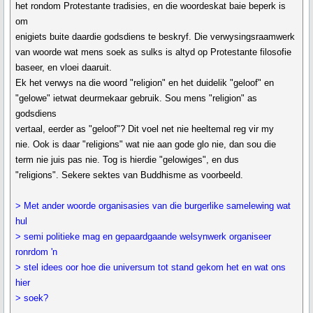
het rondom Protestante tradisies, en die woordeskat baie beperk is
om
enigiets buite daardie godsdiens te beskryf. Die verwysingsraamwerk
van woorde wat mens soek as sulks is altyd op Protestante filosofie
baseer, en vloei daaruit.
Ek het verwys na die woord "religion" en het duidelik "geloof" en
"gelowe" ietwat deurmekaar gebruik. Sou mens "religion" as
godsdiens
vertaal, eerder as "geloof"? Dit voel net nie heeltemal reg vir my
nie. Ook is daar "religions" wat nie aan gode glo nie, dan sou die
term nie juis pas nie. Tog is hierdie "gelowiges", en dus
"religions". Sekere sektes van Buddhisme as voorbeeld.
> Met ander woorde organisasies van die burgerlike samelewing wat
hul
> semi politieke mag en gepaardgaande welsynwerk organiseer
ronrdom 'n
> stel idees oor hoe die universum tot stand gekom het en wat ons
hier
> soek?