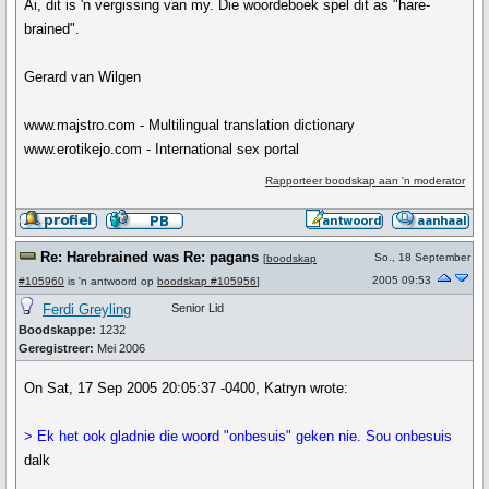
Ai, dit is 'n vergissing van my. Die woordeboek spel dit as "hare-
brained".
Gerard van Wilgen
www.majstro.com - Multilingual translation dictionary
www.erotikejo.com - International sex portal
Rapporteer boodskap aan 'n moderator
Re: Harebrained was Re: pagans
So., 18 September
[
boodskap
2005 09:53
#105960
is 'n antwoord op
boodskap #105956
]
Ferdi Greyling
Senior Lid
Boodskappe:
1232
Geregistreer:
Mei 2006
On Sat, 17 Sep 2005 20:05:37 -0400, Katryn wrote:
> Ek het ook gladnie die woord "onbesuis" geken nie. Sou onbesuis
dalk