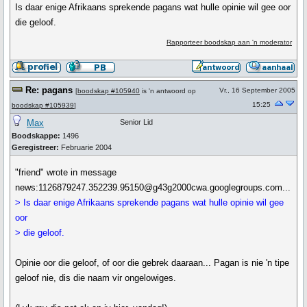
Is daar enige Afrikaans sprekende pagans wat hulle opinie wil gee oor
die geloof.
Rapporteer boodskap aan 'n moderator
Re: pagans
Vr., 16 September 2005
[
boodskap #105940
is 'n antwoord op
15:25
boodskap #105939
]
Max
Senior Lid
Boodskappe:
1496
Geregistreer:
Februarie 2004
"friend" wrote in message
news:1126879247.352239.95150@g43g2000cwa.googlegroups.com...
> Is daar enige Afrikaans sprekende pagans wat hulle opinie wil gee
oor
> die geloof.
Opinie oor die geloof, of oor die gebrek daaraan... Pagan is nie 'n tipe
geloof nie, dis die naam vir ongelowiges.