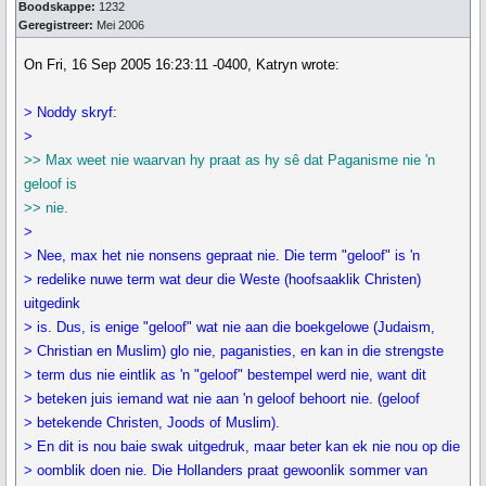
Boodskappe:
1232
Geregistreer:
Mei 2006
On Fri, 16 Sep 2005 16:23:11 -0400, Katryn wrote:
> Noddy skryf:
>
>> Max weet nie waarvan hy praat as hy sê dat Paganisme nie 'n
geloof is
>> nie.
>
> Nee, max het nie nonsens gepraat nie. Die term "geloof" is 'n
> redelike nuwe term wat deur die Weste (hoofsaaklik Christen)
uitgedink
> is. Dus, is enige "geloof" wat nie aan die boekgelowe (Judaism,
> Christian en Muslim) glo nie, paganisties, en kan in die strengste
> term dus nie eintlik as 'n "geloof" bestempel werd nie, want dit
> beteken juis iemand wat nie aan 'n geloof behoort nie. (geloof
> betekende Christen, Joods of Muslim).
> En dit is nou baie swak uitgedruk, maar beter kan ek nie nou op die
> oomblik doen nie. Die Hollanders praat gewoonlik sommer van