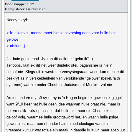
Boodskappe:
1592
Geregistreer:
Oktober 2001
Noddy skryf:
> In elkgeval, mense moet bietjie navorsing doen voor hulle hele
gelowe
> afskiet ;)
Ja, baie goeie raad. Jy kan dit dalk self gebruik? :)
Terloops, laat ek dit net weer duidelik stel, paganisme is nie 'n
geloof nie. Slegs uit 'n westerse verwysingsraamwerk, kan mense dit
beskryf as 'n verskeidenheid van verskillende "gelowe" (belief/faith
systems) wat nie onder Christen, Judaisme of Muslim, val nie.
As iemand vir my sê sy of hy is 'n Pagan begin ek gewoonlik giggel,
want 9/10 keer het hulle geen idee waarvan hulle praat nie, maar is
net vreeslik trots op hullself dat hulle nie meer die Christelike
geloof volg, waarmee hulle grootgeword het, en waarin hulle psige
gewortel is, maar een of ander hairbrained ideologie vanuit 'n
vreemde kultuur wat totale sin maak in daardie kultuur, maar absoluut