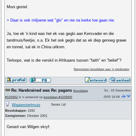
Mooi gestel.
> Daar is ook miljoene wat "glo" en nie na kerke toe gaan nie.
Ja, toe ek 'n kind was het ek vas geglo aan Kersvader en die
tandmuis/feetjie, o.a. Ek het ook geglo dat as ek diep genoeg grawe
en tonnel, sal ek in China uitkom.
Terloops, wat is die verskil in Afrikaans tussen "faith" en "belief"?
Rapporteer boodskap aan 'n moderator
Re: Harebrained was Re: pagans
So., 18 September
[
boodskap
2005 16:06
#105962
is 'n antwoord op
boodskap #105959
]
Waaierstertmuis
Senior Lid
Boodskappe:
1592
Geregistreer:
Oktober 2001
Gerard van Wilgen skryf: