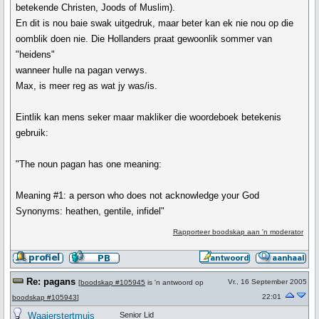
betekende Christen, Joods of Muslim).
En dit is nou baie swak uitgedruk, maar beter kan ek nie nou op die
oomblik doen nie. Die Hollanders praat gewoonlik sommer van
"heidens"
wanneer hulle na pagan verwys.
Max, is meer reg as wat jy was/is.
Eintlik kan mens seker maar makliker die woordeboek betekenis
gebruik:
"The noun pagan has one meaning:
Meaning #1: a person who does not acknowledge your God
Synonyms: heathen, gentile, infidel"
Rapporteer boodskap aan 'n moderator
Re: pagans
Vr., 16 September 2005
[
boodskap #105945
is 'n antwoord op
22:01
boodskap #105943
]
Waaierstertmuis
Senior Lid