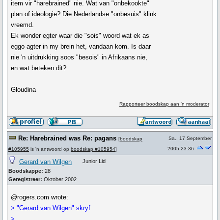
item vir "harebrained" nie. Wat van "onbekookte"
plan of ideologie? Die Nederlandse "onbesuis" klink
vreemd.
Ek wonder egter waar die "sois" woord wat ek as
eggo agter in my brein het, vandaan kom. Is daar
nie 'n uitdrukking soos "besois" in Afrikaans nie,
en wat beteken dit?
Gloudina
Rapporteer boodskap aan 'n moderator
Re: Harebrained was Re: pagans
Sa., 17 September
[
boodskap
2005 23:36
#105955
is 'n antwoord op
boodskap #105954
]
Gerard van Wilgen
Junior Lid
Boodskappe:
28
Geregistreer:
Oktober 2002
@rogers.com wrote:
> "Gerard van Wilgen" skryf
>