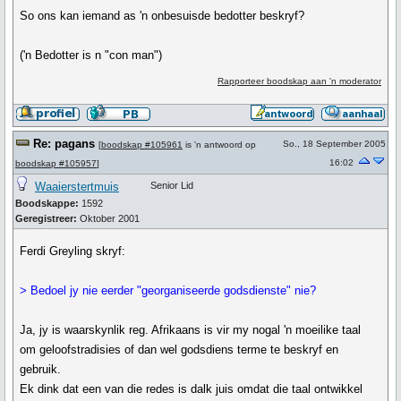
So ons kan iemand as 'n onbesuisde bedotter beskryf?
('n Bedotter is n "con man")
Rapporteer boodskap aan 'n moderator
Re: pagans
So., 18 September 2005
[
boodskap #105961
is 'n antwoord op
16:02
boodskap #105957
]
Waaierstertmuis
Senior Lid
Boodskappe:
1592
Geregistreer:
Oktober 2001
Ferdi Greyling skryf:
> Bedoel jy nie eerder "georganiseerde godsdienste" nie?
Ja, jy is waarskynlik reg. Afrikaans is vir my nogal 'n moeilike taal
om geloofstradisies of dan wel godsdiens terme te beskryf en
gebruik.
Ek dink dat een van die redes is dalk juis omdat die taal ontwikkel