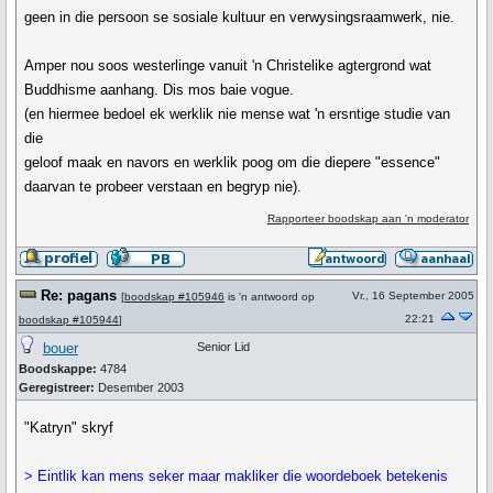
geen in die persoon se sosiale kultuur en verwysingsraamwerk, nie.
Amper nou soos westerlinge vanuit 'n Christelike agtergrond wat
Buddhisme aanhang. Dis mos baie vogue.
(en hiermee bedoel ek werklik nie mense wat 'n ersntige studie van
die
geloof maak en navors en werklik poog om die diepere "essence"
daarvan te probeer verstaan en begryp nie).
Rapporteer boodskap aan 'n moderator
Re: pagans
Vr., 16 September 2005
[
boodskap #105946
is 'n antwoord op
22:21
boodskap #105944
]
bouer
Senior Lid
Boodskappe:
4784
Geregistreer:
Desember 2003
"Katryn" skryf
> Eintlik kan mens seker maar makliker die woordeboek betekenis