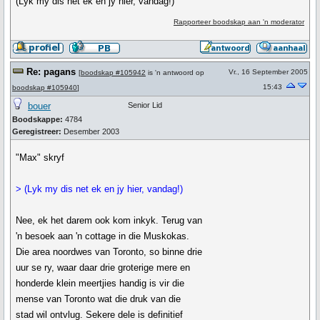
(Lyk my dis net ek en jy hier, vandag!)
Rapporteer boodskap aan 'n moderator
Re: pagans
Vr., 16 September 2005
[
boodskap #105942
is 'n antwoord op
15:43
boodskap #105940
]
bouer
Senior Lid
Boodskappe:
4784
Geregistreer:
Desember 2003
"Max" skryf
> (Lyk my dis net ek en jy hier, vandag!)
Nee, ek het darem ook kom inkyk. Terug van
'n besoek aan 'n cottage in die Muskokas.
Die area noordwes van Toronto, so binne drie
uur se ry, waar daar drie groterige mere en
honderde klein meertjies handig is vir die
mense van Toronto wat die druk van die
stad wil ontvlug. Sekere dele is definitief