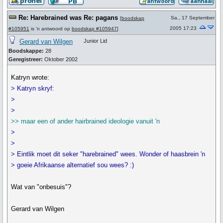
Re: Harebrained was Re: pagans
Sa., 17 September
[
boodskap
2005 17:23
#105951
is 'n antwoord op
boodskap #105947
]
Gerard van Wilgen
Junior Lid
Boodskappe:
28
Geregistreer:
Oktober 2002
Katryn wrote:
> Katryn skryf:
>
>
>> maar een of ander hairbrained ideologie vanuit 'n
>
>
> Eintlik moet dit seker "harebrained" wees. Wonder of haasbrein 'n
> goeie Afrikaanse alternatief sou wees? :)
Wat van "onbesuis"?
Gerard van Wilgen