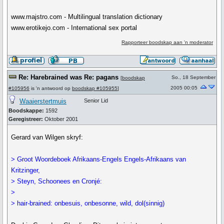
www.majstro.com - Multilingual translation dictionary
www.erotikejo.com - International sex portal
Rapporteer boodskap aan 'n moderator
Re: Harebrained was Re: pagans
So., 18 September
[
boodskap
2005 00:05
#105956
is 'n antwoord op
boodskap #105955
]
Waaierstertmuis
Senior Lid
Boodskappe:
1592
Geregistreer:
Oktober 2001
Gerard van Wilgen skryf:
> Groot Woordeboek Afrikaans-Engels Engels-Afrikaans van
Kritzinger,
> Steyn, Schoonees en Cronjé:
>
> hair-brained: onbesuis, onbesonne, wild, dol(sinnig)