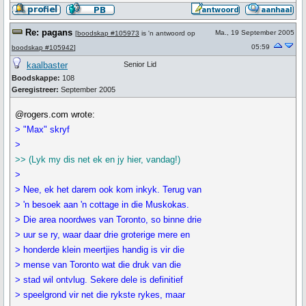
Re: pagans
Ma., 19 September 2005
[
boodskap #105973
is 'n antwoord op
05:59
boodskap #105942
]
kaalbaster
Senior Lid
Boodskappe:
108
Geregistreer:
September 2005
@rogers.com wrote:
> "Max" skryf
>
>> (Lyk my dis net ek en jy hier, vandag!)
>
> Nee, ek het darem ook kom inkyk. Terug van
> 'n besoek aan 'n cottage in die Muskokas.
> Die area noordwes van Toronto, so binne drie
> uur se ry, waar daar drie groterige mere en
> honderde klein meertjies handig is vir die
> mense van Toronto wat die druk van die
> stad wil ontvlug. Sekere dele is definitief
> speelgrond vir net die rykste rykes, maar