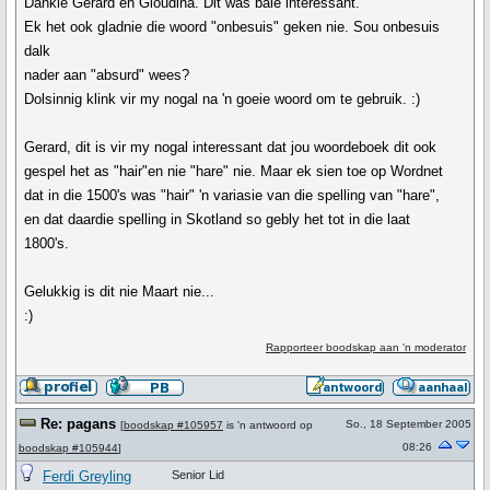
Dankie Gerard en Gloudina. Dit was baie interessant.
Ek het ook gladnie die woord "onbesuis" geken nie. Sou onbesuis
dalk
nader aan "absurd" wees?
Dolsinnig klink vir my nogal na 'n goeie woord om te gebruik. :)
Gerard, dit is vir my nogal interessant dat jou woordeboek dit ook
gespel het as "hair"en nie "hare" nie. Maar ek sien toe op Wordnet
dat in die 1500's was "hair" 'n variasie van die spelling van "hare",
en dat daardie spelling in Skotland so gebly het tot in die laat
1800's.
Gelukkig is dit nie Maart nie...
:)
Rapporteer boodskap aan 'n moderator
Re: pagans
So., 18 September 2005
[
boodskap #105957
is 'n antwoord op
08:26
boodskap #105944
]
Ferdi Greyling
Senior Lid