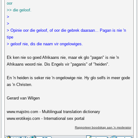
oor
>> die geloof.
>
>
> Opinie oor die geloof, of oor die gebrek daaraan... Pagan is nie 'n
tipe
> geloof nie, dis die naam vir ongelowiges.
Ek ken nie so goed Afrikaans nie, maar ek glo "pagan" is nie 'n
Afrikaans woord nie. Dis Engels vir "paganis" of "heiden".
En 'n heiden is seker nie 'n ongelowige nie. Hy glo selfs in meer gode
as 'n Christen.
Gerard van Wilgen
www.majstro.com - Multilingual translation dictionary
www.erotikejo.com - International sex portal
Rapporteer boodskap aan 'n moderator