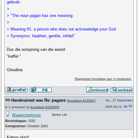
gebruik:
>
> "The noun pagan has one meaning:
>
> Meaning #1: a person who does not acknowledge your God
> Synonyms: heathen, gentile, infidel"
Dus die oorsprong van die woord
"kaffer."
Gloudina
Rapporteer boodskap aan 'n moderator
Harebrained was Re: pagans
Sa., 17 September
[
boodskap #105947
2005 03:14
is 'n antwoord op
boodskap #105945
]
Waaierstertmuis
Senior Lid
Boodskappe:
1592
Geregistreer:
Oktober 2001
Katryn skryf: