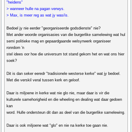
"heidens"
> wanneer hulle na pagan verwys.
> Max, is meer reg as wat jy was/is.
Bedoel jy nie eerder "georganiseerde godsdienste" nie?
Met ander woorde organisasies van die burgerlike samelewing wat hul
semi politieke mag en gepaardgaande welsynwerk organiseer
ronrdom 'n
stel idees oor hoe die universum tot stand gekom het en wat ons hier
soek?
Dit is dan seker eeredr "tradisionele westerse kerke" wat jy bedoel.
Met die verskil veral tussen kerk en geloof.
Daar is miljoene in kerke wat nie glo nie, maar daar is vir die
kulturele samehorigheid en die wheeling en dealing wat daar gedoen
kan
word. Hulle ondersteun dit dan as deel van die burgerlike samelewing.
Daar is ook miljoene wat "glo" en nie na kerke toe gaan nie.