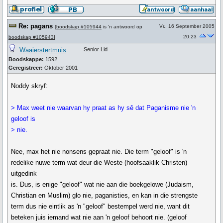
Re: pagans
Vr., 16 September 2005
[
boodskap #105944
is 'n antwoord op
20:23
boodskap #105943
]
Waaierstertmuis
Senior Lid
Boodskappe:
1592
Geregistreer:
Oktober 2001
Noddy skryf:
> Max weet nie waarvan hy praat as hy sê dat Paganisme nie 'n
geloof is
> nie.
Nee, max het nie nonsens gepraat nie. Die term "geloof" is 'n
redelike nuwe term wat deur die Weste (hoofsaaklik Christen)
uitgedink
is. Dus, is enige "geloof" wat nie aan die boekgelowe (Judaism,
Christian en Muslim) glo nie, paganisties, en kan in die strengste
term dus nie eintlik as 'n "geloof" bestempel werd nie, want dit
beteken juis iemand wat nie aan 'n geloof behoort nie. (geloof