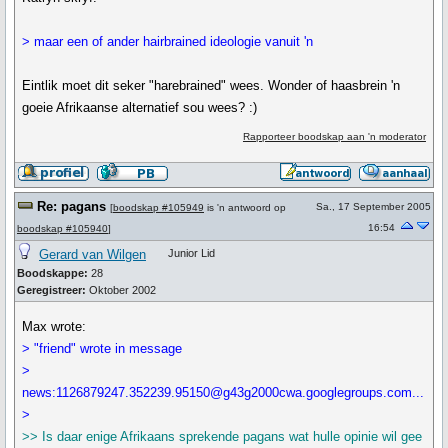
> maar een of ander hairbrained ideologie vanuit 'n
Eintlik moet dit seker "harebrained" wees. Wonder of haasbrein 'n
goeie Afrikaanse alternatief sou wees? :)
Rapporteer boodskap aan 'n moderator
Re: pagans
Sa., 17 September 2005
[
boodskap #105949
is 'n antwoord op
16:54
boodskap #105940
]
Gerard van Wilgen
Junior Lid
Boodskappe:
28
Geregistreer:
Oktober 2002
Max wrote:
> "friend" wrote in message
>
news:1126879247.352239.95150@g43g2000cwa.googlegroups.com...
>
>> Is daar enige Afrikaans sprekende pagans wat hulle opinie wil gee