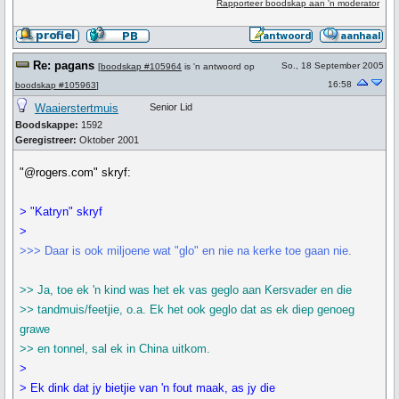
Rapporteer boodskap aan 'n moderator
Re: pagans
So., 18 September 2005
[
boodskap #105964
is 'n antwoord op
16:58
boodskap #105963
]
Waaierstertmuis
Senior Lid
Boodskappe:
1592
Geregistreer:
Oktober 2001
"@rogers.com" skryf:
> "Katryn" skryf
>
>>> Daar is ook miljoene wat "glo" en nie na kerke toe gaan nie.
>> Ja, toe ek 'n kind was het ek vas geglo aan Kersvader en die
>> tandmuis/feetjie, o.a. Ek het ook geglo dat as ek diep genoeg
grawe
>> en tonnel, sal ek in China uitkom.
>
> Ek dink dat jy bietjie van 'n fout maak, as jy die