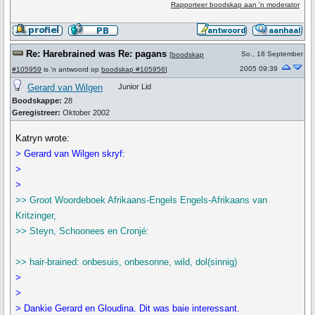
Rapporteer boodskap aan 'n moderator
Re: Harebrained was Re: pagans
So., 18 September
[
boodskap
2005 09:39
#105959
is 'n antwoord op
boodskap #105956
]
Gerard van Wilgen
Junior Lid
Boodskappe:
28
Geregistreer:
Oktober 2002
Katryn wrote:
> Gerard van Wilgen skryf:
>
>
>> Groot Woordeboek Afrikaans-Engels Engels-Afrikaans van
Kritzinger,
>> Steyn, Schoonees en Cronjé:
>> hair-brained: onbesuis, onbesonne, wild, dol(sinnig)
>
>
> Dankie Gerard en Gloudina. Dit was baie interessant.