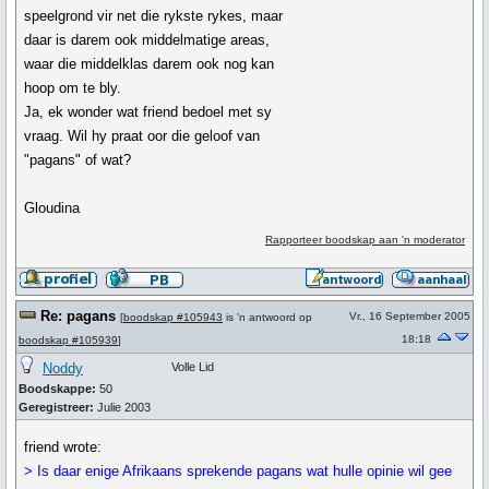
speelgrond vir net die rykste rykes, maar
daar is darem ook middelmatige areas,
waar die middelklas darem ook nog kan
hoop om te bly.
Ja, ek wonder wat friend bedoel met sy
vraag. Wil hy praat oor die geloof van
"pagans" of wat?
Gloudina
Rapporteer boodskap aan 'n moderator
Re: pagans
Vr., 16 September 2005
[
boodskap #105943
is 'n antwoord op
18:18
boodskap #105939
]
Noddy
Volle Lid
Boodskappe:
50
Geregistreer:
Julie 2003
friend wrote:
> Is daar enige Afrikaans sprekende pagans wat hulle opinie wil gee