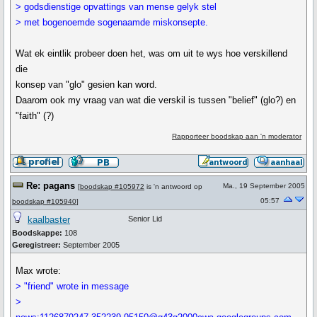
> godsdienstige opvattings van mense gelyk stel
> met bogenoemde sogenaamde miskonsepte.
Wat ek eintlik probeer doen het, was om uit te wys hoe verskillend
die
konsep van "glo" gesien kan word.
Daarom ook my vraag van wat die verskil is tussen "belief" (glo?) en
"faith" (?)
Rapporteer boodskap aan 'n moderator
Re: pagans
Ma., 19 September 2005
[
boodskap #105972
is 'n antwoord op
05:57
boodskap #105940
]
kaalbaster
Senior Lid
Boodskappe:
108
Geregistreer:
September 2005
Max wrote:
> "friend" wrote in message
>