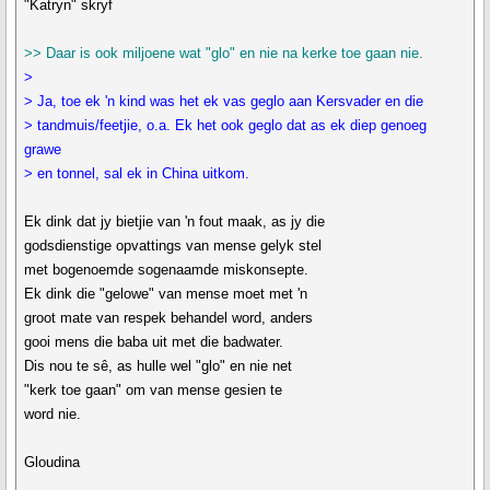
"Katryn" skryf
>> Daar is ook miljoene wat "glo" en nie na kerke toe gaan nie.
>
> Ja, toe ek 'n kind was het ek vas geglo aan Kersvader en die
> tandmuis/feetjie, o.a. Ek het ook geglo dat as ek diep genoeg
grawe
> en tonnel, sal ek in China uitkom.
Ek dink dat jy bietjie van 'n fout maak, as jy die
godsdienstige opvattings van mense gelyk stel
met bogenoemde sogenaamde miskonsepte.
Ek dink die "gelowe" van mense moet met 'n
groot mate van respek behandel word, anders
gooi mens die baba uit met die badwater.
Dis nou te sê, as hulle wel "glo" en nie net
"kerk toe gaan" om van mense gesien te
word nie.
Gloudina