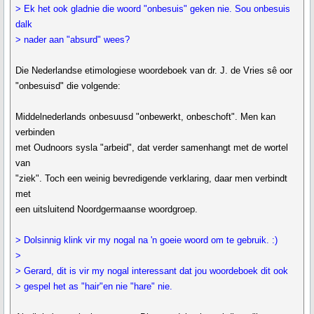
> Ek het ook gladnie die woord "onbesuis" geken nie. Sou onbesuis
dalk
> nader aan "absurd" wees?
Die Nederlandse etimologiese woordeboek van dr. J. de Vries sê oor
"onbesuisd" die volgende:
Middelnederlands onbesuusd "onbewerkt, onbeschoft". Men kan
verbinden
met Oudnoors sysla "arbeid", dat verder samenhangt met de wortel
van
"ziek". Toch een weinig bevredigende verklaring, daar men verbindt
met
een uitsluitend Noordgermaanse woordgroep.
> Dolsinnig klink vir my nogal na 'n goeie woord om te gebruik. :)
>
> Gerard, dit is vir my nogal interessant dat jou woordeboek dit ook
> gespel het as "hair"en nie "hare" nie.