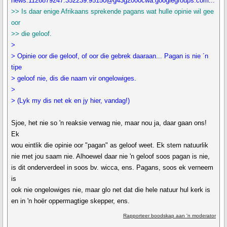
news:1126879247.352239.95150@g43g2000cwa.googlegroups.com...
>> Is daar enige Afrikaans sprekende pagans wat hulle opinie wil gee
oor
>> die geloof.
>
> Opinie oor die geloof, of oor die gebrek daaraan... Pagan is nie ´n
tipe
> geloof nie, dis die naam vir ongelowiges.
>
> (Lyk my dis net ek en jy hier, vandag!)
Sjoe, het nie so 'n reaksie verwag nie, maar nou ja, daar gaan ons!
Ek
wou eintlik die opinie oor "pagan" as geloof weet. Ek stem natuurlik
nie met jou saam nie. Alhoewel daar nie 'n geloof soos pagan is nie,
is dit onderverdeel in soos bv. wicca, ens. Pagans, soos ek verneem
is
ook nie ongelowiges nie, maar glo net dat die hele natuur hul kerk is
en in 'n hoër oppermagtige skepper, ens.
Rapporteer boodskap aan 'n moderator