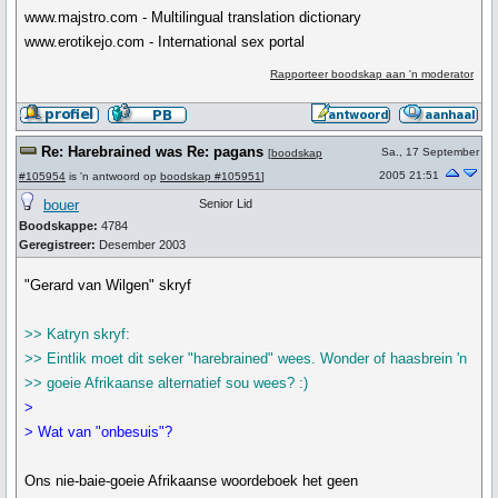
www.majstro.com - Multilingual translation dictionary
www.erotikejo.com - International sex portal
Rapporteer boodskap aan 'n moderator
Re: Harebrained was Re: pagans
Sa., 17 September
[
boodskap
2005 21:51
#105954
is 'n antwoord op
boodskap #105951
]
bouer
Senior Lid
Boodskappe:
4784
Geregistreer:
Desember 2003
"Gerard van Wilgen" skryf
>> Katryn skryf:
>> Eintlik moet dit seker "harebrained" wees. Wonder of haasbrein 'n
>> goeie Afrikaanse alternatief sou wees? :)
>
> Wat van "onbesuis"?
Ons nie-baie-goeie Afrikaanse woordeboek het geen