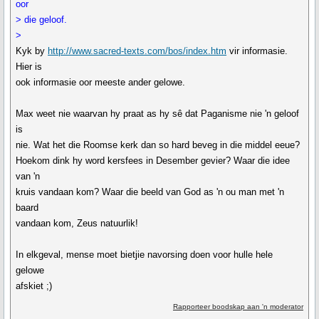
oor
> die geloof.
>
Kyk by
http://www.sacred-texts.com/bos/index.htm
vir informasie.
Hier is
ook informasie oor meeste ander gelowe.
Max weet nie waarvan hy praat as hy sê dat Paganisme nie 'n geloof
is
nie. Wat het die Roomse kerk dan so hard beveg in die middel eeue?
Hoekom dink hy word kersfees in Desember gevier? Waar die idee
van 'n
kruis vandaan kom? Waar die beeld van God as 'n ou man met 'n
baard
vandaan kom, Zeus natuurlik!
In elkgeval, mense moet bietjie navorsing doen voor hulle hele
gelowe
afskiet ;)
Rapporteer boodskap aan 'n moderator