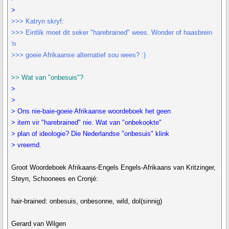
>
>>> Katryn skryf:
>>> Eintlik moet dit seker "harebrained" wees. Wonder of haasbrein
'n
>>> goeie Afrikaanse alternatief sou wees? :)
>> Wat van "onbesuis"?
>
>
> Ons nie-baie-goeie Afrikaanse woordeboek het geen
> item vir "harebrained" nie. Wat van "onbekookte"
> plan of ideologie? Die Nederlandse "onbesuis" klink
> vreemd.
Groot Woordeboek Afrikaans-Engels Engels-Afrikaans van Kritzinger,
Steyn, Schoonees en Cronjé:
hair-brained: onbesuis, onbesonne, wild, dol(sinnig)
Gerard van Wilgen