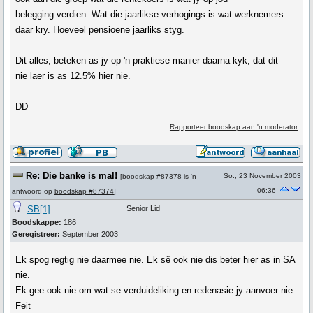
belegging verdien. Wat die jaarlikse verhogings is wat werknemers
daar kry. Hoeveel pensioene jaarliks styg.
Dit alles, beteken as jy op 'n praktiese manier daarna kyk, dat dit
nie laer is as 12.5% hier nie.
DD
Rapporteer boodskap aan 'n moderator
Re: Die banke is mal!
So., 23 November 2003
[
boodskap #87378
is 'n
06:36
antwoord op
boodskap #87374
]
SB[1]
Senior Lid
Boodskappe:
186
Geregistreer:
September 2003
Ek spog regtig nie daarmee nie. Ek sê ook nie dis beter hier as in SA
nie.
Ek gee ook nie om wat se verduideliking en redenasie jy aanvoer nie.
Feit