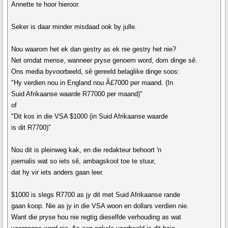
Annette te hoor hieroor.
Seker is daar minder misdaad ook by julle.
Nou waarom het ek dan gestry as ek nie gestry het nie?
Net omdat mense, wanneer pryse genoem word, dom dinge sê.
Ons media byvoorbeeld, sê gereeld belaglike dinge soos:
"Hy verdien nou in England nou Â£7000 per maand. (In
Suid Afrikaanse waarde R77000 per maand)"
of
"Dit kos in die VSA $1000 (in Suid Afrikaanse waarde
is dit R7700)"
Nou dit is pleinweg kak, en die redakteur behoort 'n
joernalis wat so iets sê, ambagskool toe te stuur,
dat hy vir iets anders gaan leer.
$1000 is slegs R7700 as jy dit met Suid Afrikaanse rande
gaan koop. Nie as jy in die VSA woon en dollars verdien nie.
Want die pryse hou nie regtig dieselfde verhouding as wat