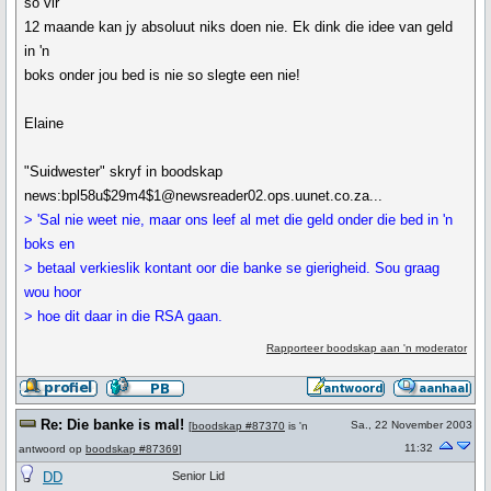
so vir
12 maande kan jy absoluut niks doen nie. Ek dink die idee van geld
in 'n
boks onder jou bed is nie so slegte een nie!
Elaine
"Suidwester" skryf in boodskap
news:bpl58u$29m4$1@newsreader02.ops.uunet.co.za...
> 'Sal nie weet nie, maar ons leef al met die geld onder die bed in 'n
boks en
> betaal verkieslik kontant oor die banke se gierigheid. Sou graag
wou hoor
> hoe dit daar in die RSA gaan.
Rapporteer boodskap aan 'n moderator
Re: Die banke is mal!
Sa., 22 November 2003
[
boodskap #87370
is 'n
11:32
antwoord op
boodskap #87369
]
DD
Senior Lid