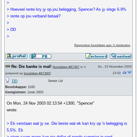
>
> Hoeveel rente kry jy op jou belegging, Spencer? As jy slegs 6.9%
> rente op jou verband betaal?
>
> DD
>
Rapporteer boodskap aan 'n moderator
Re: Die banke is mal!
So., 23 November 2003
[
boodskap #87387
is 'n
13:52
antwoord op
boodskap #87385
]
DD
Senior Lid
Boodskappe:
1165
Geregistreer:
Junie 2003
On Mon, 24 Nov 2003 02:13:54 +1300, "Spencer"
wrote:
> Ek verstaan wat jy se. Die beste wat ek kan kry op 'n belegging is
5,5%. Ek
> stem saam mens kan nie dollar of ponde summier in rand