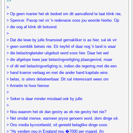
>>
>
> Op geen manier het ek bedoel om dit aanvallend te laat klink nie,
> Spencer. Pasop net vir 'n redenasie soos jou woorde hierbo. Op
> die oog af klink dit botsend.
>
> Dat die lewe by julle finansieel gemakliker is as hier, sal ek vir
> geen oomblik betwis nie. Ek twyfel of daar nog 'n land is waar
> die belastingbetaler uitgebuit word soos hier. Daar het wel
> die afgelope twee jaar belastingverligting plaasgevind, maar
> of dit wel belastingverligting is, indien die regering met die een
> hand koerse verlaag en met die ander hand kapitale wins
> belas, is uiters debateerbaar. Dit sal interessant wees om
> Annette te hoor hieroor.
>
> Seker is daar minder misdaad ook by julle.
>
> Nou waarom het ek dan gestry as ek nie gestry het nie?
> Net omdat mense, wanneer pryse genoem word, dom dinge sê.
> Ons media byvoorbeeld, sê gereeld belaglike dinge soos:
> "Hy verdien nou in England nou �7000 per maand. (In