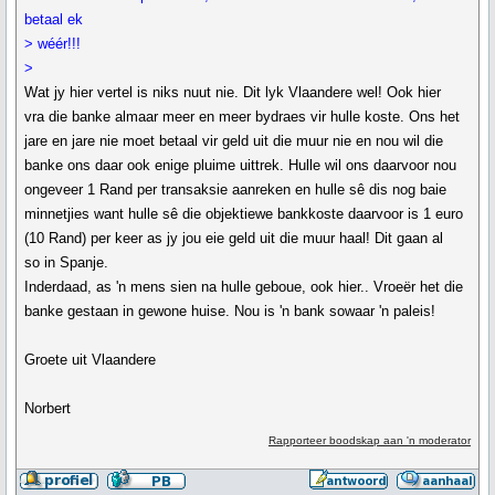
betaal ek
> wéér!!!
>
Wat jy hier vertel is niks nuut nie. Dit lyk Vlaandere wel! Ook hier
vra die banke almaar meer en meer bydraes vir hulle koste. Ons het
jare en jare nie moet betaal vir geld uit die muur nie en nou wil die
banke ons daar ook enige pluime uittrek. Hulle wil ons daarvoor nou
ongeveer 1 Rand per transaksie aanreken en hulle sê dis nog baie
minnetjies want hulle sê die objektiewe bankkoste daarvoor is 1 euro
(10 Rand) per keer as jy jou eie geld uit die muur haal! Dit gaan al
so in Spanje.
Inderdaad, as 'n mens sien na hulle geboue, ook hier.. Vroeër het die
banke gestaan in gewone huise. Nou is 'n bank sowaar 'n paleis!
Groete uit Vlaandere
Norbert
Rapporteer boodskap aan 'n moderator