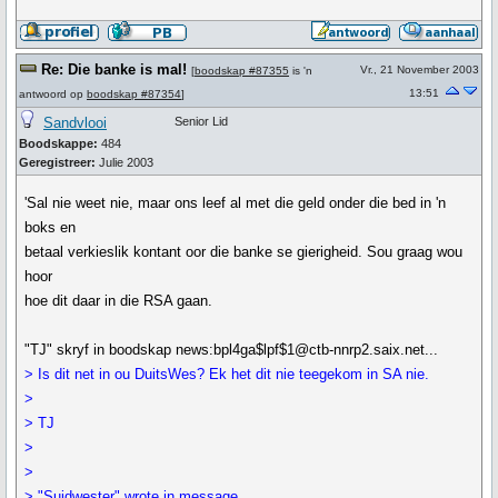
Re: Die banke is mal!
Vr., 21 November 2003
[
boodskap #87355
is 'n
13:51
antwoord op
boodskap #87354
]
Sandvlooi
Senior Lid
Boodskappe:
484
Geregistreer:
Julie 2003
'Sal nie weet nie, maar ons leef al met die geld onder die bed in 'n
boks en
betaal verkieslik kontant oor die banke se gierigheid. Sou graag wou
hoor
hoe dit daar in die RSA gaan.
"TJ" skryf in boodskap news:bpl4ga$lpf$1@ctb-nnrp2.saix.net...
> Is dit net in ou DuitsWes? Ek het dit nie teegekom in SA nie.
>
> TJ
>
>
> "Suidwester" wrote in message