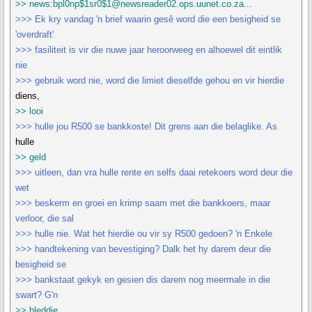
>> news:bpl0np$1sr0$1@newsreader02.ops.uunet.co.za...
>>> Ek kry vandag 'n brief waarin gesê word die een besigheid se
'overdraft'
>>> fasiliteit is vir die nuwe jaar heroorweeg en alhoewel dit eintlik
nie
>>> gebruik word nie, word die limiet dieselfde gehou en vir hierdie
diens,
>> looi
>>> hulle jou R500 se bankkoste! Dit grens aan die belaglike. As
hulle
>> geld
>>> uitleen, dan vra hulle rente en selfs daai retekoers word deur die
wet
>>> beskerm en groei en krimp saam met die bankkoers, maar
verloor, die sal
>>> hulle nie. Wat het hierdie ou vir sy R500 gedoen? 'n Enkele
>>> handtekening van bevestiging? Dalk het hy darem deur die
besigheid se
>>> bankstaat gekyk en gesien dis darem nog meermale in die
swart? G'n
>> bleddie