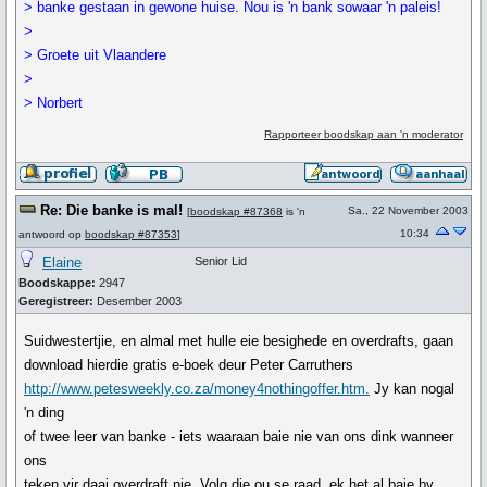
> banke gestaan in gewone huise. Nou is 'n bank sowaar 'n paleis!
>
> Groete uit Vlaandere
>
> Norbert
Rapporteer boodskap aan 'n moderator
Re: Die banke is mal!
Sa., 22 November 2003
[
boodskap #87368
is 'n
10:34
antwoord op
boodskap #87353
]
Elaine
Senior Lid
Boodskappe:
2947
Geregistreer:
Desember 2003
Suidwestertjie, en almal met hulle eie besighede en overdrafts, gaan
download hierdie gratis e-boek deur Peter Carruthers
http://www.petesweekly.co.za/money4nothingoffer.htm.
Jy kan nogal
'n ding
of twee leer van banke - iets waaraan baie nie van ons dink wanneer
ons
teken vir daai overdraft nie. Volg die ou se raad, ek het al baie by