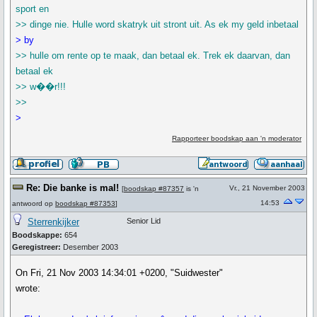
sport en
>> dinge nie. Hulle word skatryk uit stront uit. As ek my geld inbetaal
> by
>> hulle om rente op te maak, dan betaal ek. Trek ek daarvan, dan
betaal ek
>> w��r!!!
>>
>
Rapporteer boodskap aan 'n moderator
Re: Die banke is mal!
Vr., 21 November 2003
[
boodskap #87357
is 'n
14:53
antwoord op
boodskap #87353
]
Sterrenkijker
Senior Lid
Boodskappe:
654
Geregistreer:
Desember 2003
On Fri, 21 Nov 2003 14:34:01 +0200, "Suidwester"
wrote: