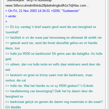
"Sterrenkijker" skryf in boodskap
news:5i8srvcuhndm8nkdu28pbdndmgbu9h1s7i@4ax.com...
> On Fri, 21 Nov 2003 14:34:01 +0200, "Suidwester"
> wrote:
>
>> Ek kry vandag 'n brief waarin gesê word die een besigheid se
'overdraft'
>> fasiliteit is vir die nuwe jaar heroorweeg en alhoewel dit eintlik nie
>> gebruik word nie, word die limiet dieselfde gehou en vir hierdie
diens, looi
>> hulle jou R500 se bankkoste! Dit grens aan die belaglike. As hulle
geld
>> uitleen, dan vra hulle rente en selfs daai retekoers word deur die
wet
>> beskerm en groei en krimp saam met die bankkoers, maar
verloor, die sal
>> hulle nie. Wat het hierdie ou vir sy R500 gedoen? 'n Enkele
>> handtekening van bevestiging? Dalk het hy darem deur die
besigheid se
>> bankstaat gekyk en gesien dis darem nog meermale in die swart?
G'n bleddie