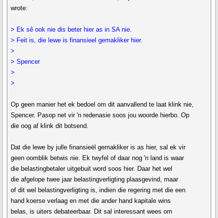
wrote:
> Ek sê ook nie dis beter hier as in SA nie.
> Feit is, die lewe is finansieel gemakliker hier.
>
> Spencer
>
>
Op geen manier het ek bedoel om dit aanvallend te laat klink nie,
Spencer. Pasop net vir 'n redenasie soos jou woorde hierbo. Op
die oog af klink dit botsend.
Dat die lewe by julle finansieël gemakliker is as hier, sal ek vir
geen oomblik betwis nie. Ek twyfel of daar nog 'n land is waar
die belastingbetaler uitgebuit word soos hier. Daar het wel
die afgelope twee jaar belastingverligting plaasgevind, maar
of dit wel belastingverligting is, indien die regering met die een
hand koerse verlaag en met die ander hand kapitale wins
belas, is uiters debateerbaar. Dit sal interessant wees om