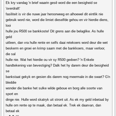
Ek kry vandag 'n brief waarin gesê word die een besigheid se
'overdraft'
fasiliteit is vir die nuwe jaar heroorweeg en alhoewel dit eintlik nie
gebruik word nie, word die limiet dieselfde gehou en vir hierdie diens,
looi
hulle jou R500 se bankkoste! Dit grens aan die belaglike. As hulle
geld
uitleen, dan vra hulle rente en selfs daai retekoers word deur die wet
beskerm en groei en krimp saam met die bankkoers, maar verloor,
die sal
hulle nie. Wat het hierdie ou vir sy R500 gedoen? 'n Enkele
handtekening van bevestiging? Dalk het hy darem deur die besigheid
se
bankstaat gekyk en gesien dis darem nog meermale in die swart? G'n
bleddie
wonder die banke het sulke wilde geboue en borg alle soorte van
sport en
dinge nie. Hulle word skatryk uit stront uit. As ek my geld inbetaal by
hulle om rente op te maak, dan betaal ek. Trek ek daarvan, dan
betaal ek