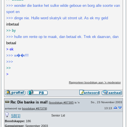
>>> wonder die banke het sulke wilde geboue en borg alle soorte van
sport en
>>> dinge nie. Hulle word skatryk uit stront uit. As ek my geld
inbetaal
>> by
>>> hulle om rente op te maak, dan betaal ek. Trek ek daarvan, dan
betaal
> ek
>>> w��r!!!
>>>
>>
>
Rapporteer boodskap aan 'n moderator
Re: Die banke is mal!
So., 23 November 2003
[
boodskap #87385
is 'n
13:13
antwoord op
boodskap #87379
]
SB[1]
Senior Lid
Boodskappe:
186
Geregistreer:
September 2003