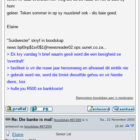
hom
geleer. Teken sommer in op sy nuusbrief ook - dis baie goed.
Elaine
"Suidwester" skryf in boodskap
news:bpl0np$1sr0$1@newsreader02.ops.uunet.co.za...
> Ek kry vandag 'n brief waarin gesê word die een besigheid se
'overdraft'
> fasiliteit is vir die nuwe jaar heroorweeg en alhoewel dit eintlik nie
> gebruik word nie, word die limiet dieselfde gehou en vir hierdie
diens, looi
> hulle jou R500 se bankkoste!
Rapporteer boodskap aan 'n moderator
Re: Die banke is mal!
Sa., 22 November 2003
[
boodskap #87369
is 'n
10:40
antwoord op
boodskap #87355
]
Elaine
Senior Lid