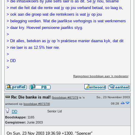
> die inflasiekoers by julle selfs laer is as dit. Sê jy nou, tesame
> met die feit dat die rente wat jy op jou verband betaal, so laag is,
> ook aan die groep wat die rentekoers is wat jy op jou
> belegging verdien. Wat die jaarlikse verhogings is wat werknemers
> daar kry. Hoeveel pensioene jaarliks styg.
>
> Dit alles, beteken as jy op 'n praktiese manier daarna kyk, dat dit
> nie laer is as 12.5% hier nie.
>
> DD
>
Rapporteer boodskap aan 'n moderator
Re: Die banke is mal!
So., 23 November 2003
[
boodskap #87379
is 'n
08:28
antwoord op
boodskap #87378
]
DD
Senior Lid
Boodskappe:
1165
Geregistreer:
Junie 2003
On Sun, 23 Nov 2003 19:36:59 +1300, "Spencer"