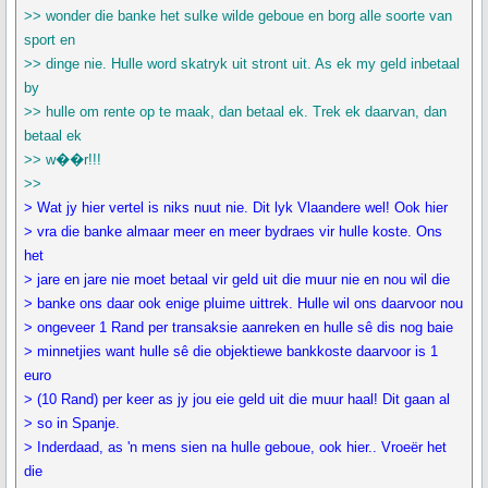
>> wonder die banke het sulke wilde geboue en borg alle soorte van
sport en
>> dinge nie. Hulle word skatryk uit stront uit. As ek my geld inbetaal
by
>> hulle om rente op te maak, dan betaal ek. Trek ek daarvan, dan
betaal ek
>> w��r!!!
>>
> Wat jy hier vertel is niks nuut nie. Dit lyk Vlaandere wel! Ook hier
> vra die banke almaar meer en meer bydraes vir hulle koste. Ons
het
> jare en jare nie moet betaal vir geld uit die muur nie en nou wil die
> banke ons daar ook enige pluime uittrek. Hulle wil ons daarvoor nou
> ongeveer 1 Rand per transaksie aanreken en hulle sê dis nog baie
> minnetjies want hulle sê die objektiewe bankkoste daarvoor is 1
euro
> (10 Rand) per keer as jy jou eie geld uit die muur haal! Dit gaan al
> so in Spanje.
> Inderdaad, as 'n mens sien na hulle geboue, ook hier.. Vroeër het
die