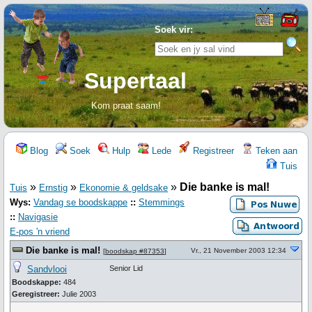
Soek vir:
Supertaal
Kom praat saam!
Blog
Soek
Hulp
Lede
Registreer
Teken aan
Tuis
»
»
»
Die banke is mal!
Tuis
Ernstig
Ekonomie & geldsake
Wys:
Vandag se boodskappe
::
Stemmings
::
Navigasie
E-pos 'n vriend
Die banke is mal!
Vr., 21 November 2003 12:34
[
boodskap #87353
]
Sandvlooi
Senior Lid
Boodskappe:
484
Geregistreer:
Julie 2003