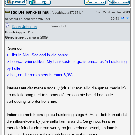
Re: Die banke is mal!
Sa., 22 November 2003
[
boodskap #87374
is 'n
20:43
antwoord op
boodskap #87363
]
Daun Johnson
Senior Lid
Boodskappe:
1155
Geregistreer:
Januarie 2009
"Spencer"
> Hier in Nieu-Seeland is die banke
> heelwat vriendeliker. My bankkoste is gratis omdat ek 'n huislening
by hulle
> het, en die rentekoers is maar 6,9%.
Interessant dat mense soos jy (dit sluit toevallig die ganse media in)
so maklik spog met iets soos dié, en dan nie besef hoe buite
verhouding julle denke is nie.
Indien die rentekoers op jou huislening slegs 6.9% is, beteken dit dat
die inflasiekoers by julle selfs laer is as dit. Sê jy nou, tesame
met die feit dat die rente wat jy op jou verband betaal, so laag is,
ook aan die groep wat die rentekoers is wat jy op jou