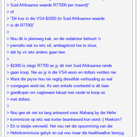
> Suid Afrikaanse waarde R77000 per maand)"
> of
> "Dit kos in die VSA $1000 (in Suid Afrikaanse waarde
> is dit R7700)"
>
> Nou dit is pleinweg kak, en die redakteur behoort 'n
> joernalis wat so iets sê, ambagskool toe te stuur,
> dat hy vir iets anders gaan leer.
>
> $1000 is slegs R7700 as jy dit met Suid Afrikaanse rande
> gaan koop. Nie as jy in die VSA woon en dollars verdien nie.
> Want die pryse hou nie regtig dieselfde verhouding as wat
> voorgegee word nie. As een enkele voorbeeld is dit baie
> goedkoper om sagteware lokaal met rande te koop as
> met dollars.
>
> Nou gee ek net so lang antwoord soos Maharaj by die Hefer
> kommissie op iets wat korter beantwoord kon word:-) Hoekom?
> Ek is bietjie verveeld. Het nou net die opsomming van die
> Heferkommissie gekyk en sal nou maar die healthwalker bestyg.