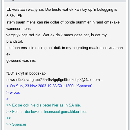
Ek verstaan wat jy se. Die beste wat ek kan kry op 'n belegging is
5,5%. Ek
stem saam mens kan nie dollar of ponde summier in rand omskakel
wanneer mens
vergelykings tref nie. Wat ek dalk moes gese het, is dat my
brandstof,
telefoon ens. nie so 'n groot duik in my begroting maak soos waaraan
ek
gewoond was nie.
"DD" skryf in boodskap
news:e9q0svstgsbp2l4nr9s4gq9gn9tce2dq23@4ax.com...
> On Sun, 23 Nov 2003 19:36:59 +1300, "Spencer"
> wrote:
>
>> Ek sê ook nie dis beter hier as in SA nie.
>> Feit is, die lewe is finansieel gemakliker hier.
>>
>> Spencer