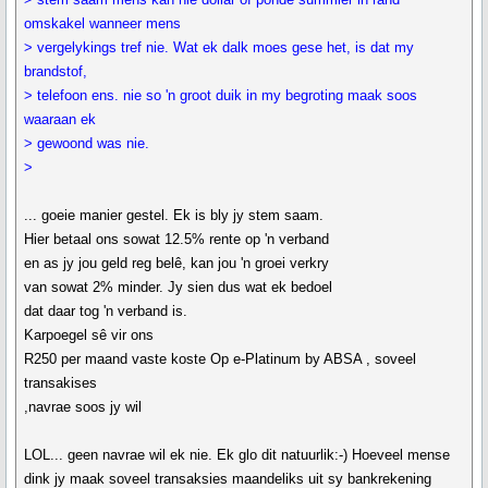
omskakel wanneer mens
> vergelykings tref nie. Wat ek dalk moes gese het, is dat my
brandstof,
> telefoon ens. nie so 'n groot duik in my begroting maak soos
waaraan ek
> gewoond was nie.
>
... goeie manier gestel. Ek is bly jy stem saam.
Hier betaal ons sowat 12.5% rente op 'n verband
en as jy jou geld reg belê, kan jou 'n groei verkry
van sowat 2% minder. Jy sien dus wat ek bedoel
dat daar tog 'n verband is.
Karpoegel sê vir ons
R250 per maand vaste koste Op e-Platinum by ABSA , soveel
transakises
,navrae soos jy wil
LOL... geen navrae wil ek nie. Ek glo dit natuurlik:-) Hoeveel mense
dink jy maak soveel transaksies maandeliks uit sy bankrekening