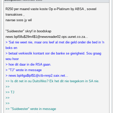
R250 per maand vaste koste Op e-Platinum by ABSA , soveel
transakises ,
navrae soos jy wil
"Suidwester" skryf in boodskap
news:bpl58u$29m4$1@newsreader02.ops.uunet.co.za...
> 'Sal nie weet nie, maar ons leef al met die geld onder die bed in 'n
boks en
> betaal verkieslik kontant oor die banke se gierigheid. Sou graag
wou hoor
> hoe dit daar in die RSA gaan.
> "TJ" wrote in message
> news:bpl4ga$lpf$1@ctb-nnrp2.saix.net...
>> Is dit net in ou DuitsWes? Ek het dit nie teegekom in SA nie.
>>
>> TJ
>>
>>
>> "Suidwester" wrote in message