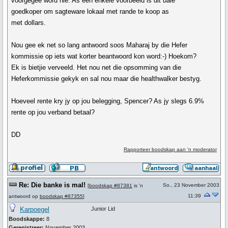
voorgegee word nie. As een enkele voorbeeld is dit baie
goedkoper om sagteware lokaal met rande te koop as
met dollars.
Nou gee ek net so lang antwoord soos Maharaj by die Hefer
kommissie op iets wat korter beantwoord kon word:-) Hoekom?
Ek is bietjie verveeld. Het nou net die opsomming van die
Heferkommissie gekyk en sal nou maar die healthwalker bestyg.
Hoeveel rente kry jy op jou belegging, Spencer? As jy slegs 6.9%
rente op jou verband betaal?
DD
Rapporteer boodskap aan 'n moderator
Re: Die banke is mal!
So., 23 November 2003
[
boodskap #87381
is 'n
11:39
antwoord op
boodskap #87355
]
Karpoegel
Junior Lid
Boodskappe:
8
Geregistreer:
November 2003