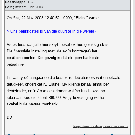
Boodskappe:
1165
Geregistreer:
Junie 2003
On Sat, 22 Nov 2003 12:40:52 +0200, "Elaine" wrote:
> Ons bankkostes is van die duurste in die wêreld -
As ek lees wat julle hier skryf, besef ek hoe gelukkig ek is.
Die finansiële instelling met wie ek 'n kontrak(te) het
besit drie bankie. Die gevolg is dat ek geen bankoste
betaal nie.
En wat jy sê aangaande die kostes re debietorders wat onbetaald
terugkeer, onderskat jy, Elaine. My kliënte betaal almal per
debietorder, en 'n Absa debietorder wat 'no funds' wys op
rekenaar, kos die kliënt R90.00. As jy bevestiging wil hê,
skakel hulle navrae toonbank.
DD
Rapporteer boodskap aan 'n moderator