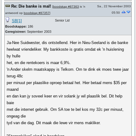
Re: Die banke is mal!
Sa., 22 November 2003
[
boodskap #87363
is 'n
05:50
antwoord op
boodskap #87357
]
SB[1]
Senior Lid
Boodskappe:
186
Geregistreer:
September 2003
Ja-Nee Suidwester, dis ontstellend. Hier in Nieu-Seeland is die banke
heelwat vriendeliker. My bankkoste is gratis omdat ek 'n huislening
by hulle
het, en die rentekoers is maar 6,9%.
'n Ander skelm maatskappy is Telkom. Om te dink ek moes twee jaar
terug 48c
per minuut per plaaslike oproep betaal het. Hier betaal mens $35 per
maand
en dan kan jy soveel keer en vir solank jy wil plaaslik bel. Dit help
baie
met die internet gebruik. Om SA toe te bel kos my 32c per minuut,
ongeag die
tyd van die dag. Dit maak die lewe vir mens makliker.