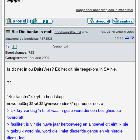
w��r!!!
Rapporteer boodskap aan 'n moderator
Re: Die banke is mal!
Vr., 21 November 2003
[
boodskap #87354
is 'n
13:38
antwoord op
boodskap #87353
]
TJ
Senior Lid
Boodskappe:
723
Geregistreer:
Januarie 2004
Is dit net in ou DuitsWes? Ek het dit nie teegekom in SA nie.
TJ
"Suidwester" skryf in boodskap
news:bpl0np$1sr0$1@newsreader02.ops.uunet.co.za...
> Ek kry vandag 'n brief waarin gesê word die een besigheid se
'overdraft'
> fasiliteit is vir die nuwe jaar heroorweeg en alhoewel dit eintlik nie
> gebruik word nie, word die limiet dieselfde gehou en vir hierdie
diens, looi