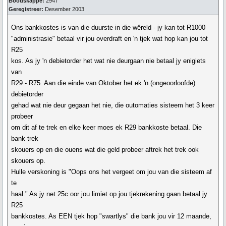
Boodskappe:
2947
Geregistreer:
Desember 2003
Ons bankkostes is van die duurste in die wêreld - jy kan tot R1000
"administrasie" betaal vir jou overdraft en 'n tjek wat hop kan jou tot
R25
kos. As jy 'n debietorder het wat nie deurgaan nie betaal jy enigiets
van
R29 - R75. Aan die einde van Oktober het ek 'n (ongeoorloofde)
debietorder
gehad wat nie deur gegaan het nie, die outomaties sisteem het 3 keer
probeer
om dit af te trek en elke keer moes ek R29 bankkoste betaal. Die
bank trek
skouers op en die ouens wat die geld probeer aftrek het trek ook
skouers op.
Hulle verskoning is "Oops ons het vergeet om jou van die sisteem af
te
haal." As jy net 25c oor jou limiet op jou tjekrekening gaan betaal jy
R25
bankkostes. As EEN tjek hop "swartlys" die bank jou vir 12 maande,