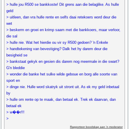
> hulle jou R500 se bankkoste! Dit grens aan die belaglike. As hulle
geld
> uitleen, dan vra hulle rente en selfs daai retekoers word deur die
wet
> beskerm en groei en krimp saam met die bankkoers, maar verloor,
die sal
> hulle nie. Wat het hierdie ou vir sy R500 gedoen? 'n Enkele
> handtekening van bevestiging? Dalk het hy darem deur die
besigheid se
> bankstaat gekyk en gesien dis darem nog meermale in die swart?
G'n bleddie
> wonder die banke het sulke wilde geboue en borg alle soorte van
sport en
> dinge nie. Hulle word skatryk uit stront uit. As ek my geld inbetaal
by
> hulle om rente op te maak, dan betaal ek. Trek ek daarvan, dan
betaal ek
> w��r!!!
>
Rapporteer boodskap aan 'n moderator