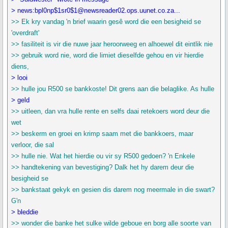
> news:bpl0np$1sr0$1@newsreader02.ops.uunet.co.za...
>> Ek kry vandag 'n brief waarin gesê word die een besigheid se
'overdraft'
>> fasiliteit is vir die nuwe jaar heroorweeg en alhoewel dit eintlik nie
>> gebruik word nie, word die limiet dieselfde gehou en vir hierdie
diens,
> looi
>> hulle jou R500 se bankkoste! Dit grens aan die belaglike. As hulle
> geld
>> uitleen, dan vra hulle rente en selfs daai retekoers word deur die
wet
>> beskerm en groei en krimp saam met die bankkoers, maar
verloor, die sal
>> hulle nie. Wat het hierdie ou vir sy R500 gedoen? 'n Enkele
>> handtekening van bevestiging? Dalk het hy darem deur die
besigheid se
>> bankstaat gekyk en gesien dis darem nog meermale in die swart?
G'n
> bleddie
>> wonder die banke het sulke wilde geboue en borg alle soorte van