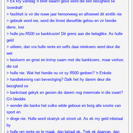
> Ek kry vandag 'n brief waarin gesê word die een besigheid se
'overdraft'
> fasiliteit is vir die nuwe jaar heroorweeg en alhoewel dit eintlik nie
> gebruik word nie, word die limiet dieselfde gehou en vir hierdie
diens, looi
> hulle jou R500 se bankkoste! Dit grens aan die belaglike. As hulle
geld
> uitleen, dan vra hulle rente en selfs daai retekoers word deur die
wet
> beskerm en groei en krimp saam met die bankkoers, maar verloor,
die sal
> hulle nie. Wat het hierdie ou vir sy R500 gedoen? 'n Enkele
> handtekening van bevestiging? Dalk het hy darem deur die
besigheid se
> bankstaat gekyk en gesien dis darem nog meermale in die swart?
G'n bleddie
> wonder die banke het sulke wilde geboue en borg alle soorte van
sport en
> dinge nie. Hulle word skatryk uit stront uit. As ek my geld inbetaal
by
> hulle om rente op te maak, dan betaal ek. Trek ek daarvan, dan