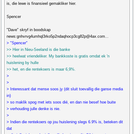
is, die lewe is finansieel gemakliker hier.
Spencer
"Dave" skryf in boodskap
news:gnhvrvg4umhql3rko5p2ndaqhocp3cg82p@4ax.com...
> "Spencer"
>> Hier in Nieu-Seeland is die banke
>> heelwat vriendeliker. My bankkoste is gratis omdat ek 'n
huislening by hulle
>> het, en die rentekoers is maar 6,9%.
>
>
> Interessant dat mense soos jy (dit sluit toevallig die ganse media
in)
> so maklik spog met iets soos dié, en dan nie besef hoe buite
> verhouding julle denke is nie.
>
> Indien die rentekoers op jou huislening slegs 6.9% is, beteken dit
dat