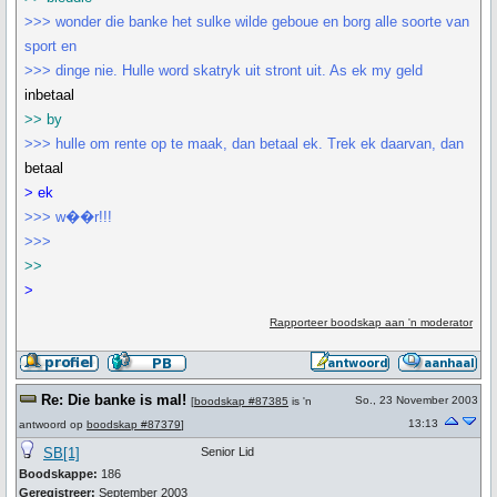
>>> wonder die banke het sulke wilde geboue en borg alle soorte van
sport en
>>> dinge nie. Hulle word skatryk uit stront uit. As ek my geld
inbetaal
>> by
>>> hulle om rente op te maak, dan betaal ek. Trek ek daarvan, dan
betaal
> ek
>>> w��r!!!
>>>
>>
>
Rapporteer boodskap aan 'n moderator
Re: Die banke is mal!
So., 23 November 2003
[
boodskap #87385
is 'n
13:13
antwoord op
boodskap #87379
]
SB[1]
Senior Lid
Boodskappe:
186
Geregistreer:
September 2003