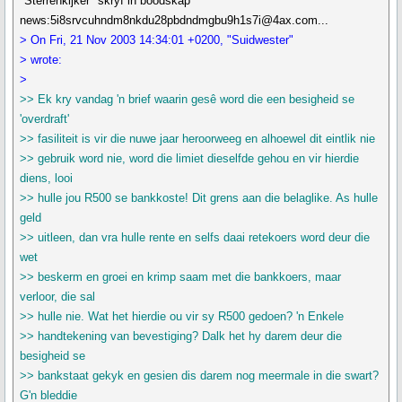
"Sterrenkijker" skryf in boodskap
news:5i8srvcuhndm8nkdu28pbdndmgbu9h1s7i@4ax.com...
> On Fri, 21 Nov 2003 14:34:01 +0200, "Suidwester"
> wrote:
>
>> Ek kry vandag 'n brief waarin gesê word die een besigheid se
'overdraft'
>> fasiliteit is vir die nuwe jaar heroorweeg en alhoewel dit eintlik nie
>> gebruik word nie, word die limiet dieselfde gehou en vir hierdie
diens, looi
>> hulle jou R500 se bankkoste! Dit grens aan die belaglike. As hulle
geld
>> uitleen, dan vra hulle rente en selfs daai retekoers word deur die
wet
>> beskerm en groei en krimp saam met die bankkoers, maar
verloor, die sal
>> hulle nie. Wat het hierdie ou vir sy R500 gedoen? 'n Enkele
>> handtekening van bevestiging? Dalk het hy darem deur die
besigheid se
>> bankstaat gekyk en gesien dis darem nog meermale in die swart?
G'n bleddie