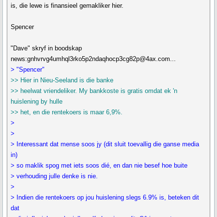
is, die lewe is finansieel gemakliker hier.
Spencer
"Dave" skryf in boodskap
news:gnhvrvg4umhql3rko5p2ndaqhocp3cg82p@4ax.com...
> "Spencer"
>> Hier in Nieu-Seeland is die banke
>> heelwat vriendeliker. My bankkoste is gratis omdat ek 'n
huislening by hulle
>> het, en die rentekoers is maar 6,9%.
>
>
> Interessant dat mense soos jy (dit sluit toevallig die ganse media
in)
> so maklik spog met iets soos dié, en dan nie besef hoe buite
> verhouding julle denke is nie.
>
> Indien die rentekoers op jou huislening slegs 6.9% is, beteken dit
dat