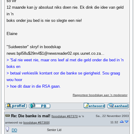
so vir
12 maande kan jy absoluut niks doen nie. Ek dink die idee van geld
in 'n
boks onder jou bed is nie so slegte een nie!
Elaine
"Suidwester" skryf in boodskap
news:bpl58u$29m4$1@newsreader02.ops.uunet.co.za...
> 'Sal nie weet nie, maar ons leef al met die geld onder die bed in 'n
boks en
> betaal verkieslik kontant oor die banke se gierigheid. Sou graag
wou hoor
> hoe dit daar in die RSA gaan.
Rapporteer boodskap aan 'n moderator
Re: Die banke is mal!
Sa., 22 November 2003
[
boodskap #87370
is 'n
11:32
antwoord op
boodskap #87369
]
DD
Senior Lid