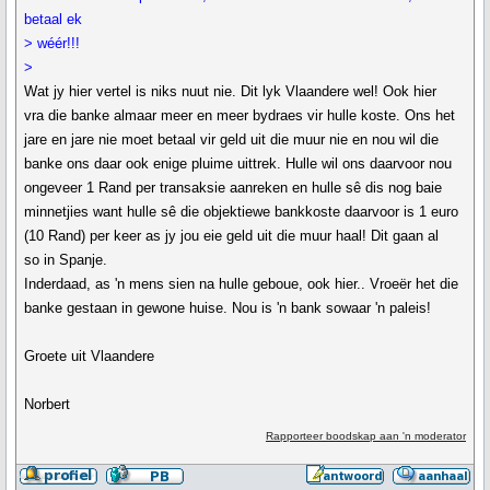
betaal ek
> wéér!!!
>
Wat jy hier vertel is niks nuut nie. Dit lyk Vlaandere wel! Ook hier
vra die banke almaar meer en meer bydraes vir hulle koste. Ons het
jare en jare nie moet betaal vir geld uit die muur nie en nou wil die
banke ons daar ook enige pluime uittrek. Hulle wil ons daarvoor nou
ongeveer 1 Rand per transaksie aanreken en hulle sê dis nog baie
minnetjies want hulle sê die objektiewe bankkoste daarvoor is 1 euro
(10 Rand) per keer as jy jou eie geld uit die muur haal! Dit gaan al
so in Spanje.
Inderdaad, as 'n mens sien na hulle geboue, ook hier.. Vroeër het die
banke gestaan in gewone huise. Nou is 'n bank sowaar 'n paleis!
Groete uit Vlaandere
Norbert
Rapporteer boodskap aan 'n moderator