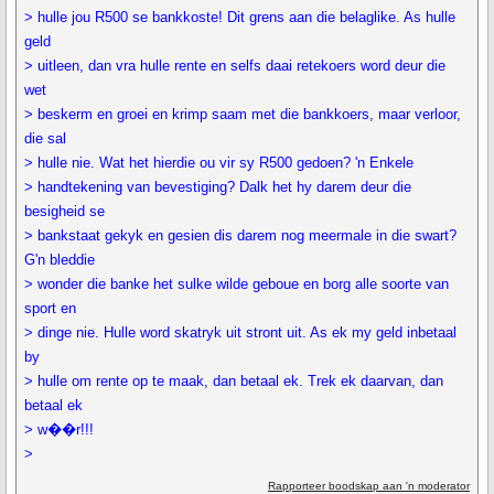
> hulle jou R500 se bankkoste! Dit grens aan die belaglike. As hulle
geld
> uitleen, dan vra hulle rente en selfs daai retekoers word deur die
wet
> beskerm en groei en krimp saam met die bankkoers, maar verloor,
die sal
> hulle nie. Wat het hierdie ou vir sy R500 gedoen? 'n Enkele
> handtekening van bevestiging? Dalk het hy darem deur die
besigheid se
> bankstaat gekyk en gesien dis darem nog meermale in die swart?
G'n bleddie
> wonder die banke het sulke wilde geboue en borg alle soorte van
sport en
> dinge nie. Hulle word skatryk uit stront uit. As ek my geld inbetaal
by
> hulle om rente op te maak, dan betaal ek. Trek ek daarvan, dan
betaal ek
> w��r!!!
>
Rapporteer boodskap aan 'n moderator