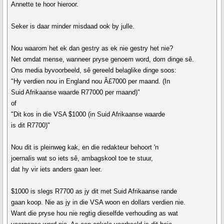
Annette te hoor hieroor.
Seker is daar minder misdaad ook by julle.
Nou waarom het ek dan gestry as ek nie gestry het nie?
Net omdat mense, wanneer pryse genoem word, dom dinge sê.
Ons media byvoorbeeld, sê gereeld belaglike dinge soos:
"Hy verdien nou in England nou Â£7000 per maand. (In
Suid Afrikaanse waarde R77000 per maand)"
of
"Dit kos in die VSA $1000 (in Suid Afrikaanse waarde
is dit R7700)"
Nou dit is pleinweg kak, en die redakteur behoort 'n
joernalis wat so iets sê, ambagskool toe te stuur,
dat hy vir iets anders gaan leer.
$1000 is slegs R7700 as jy dit met Suid Afrikaanse rande
gaan koop. Nie as jy in die VSA woon en dollars verdien nie.
Want die pryse hou nie regtig dieselfde verhouding as wat