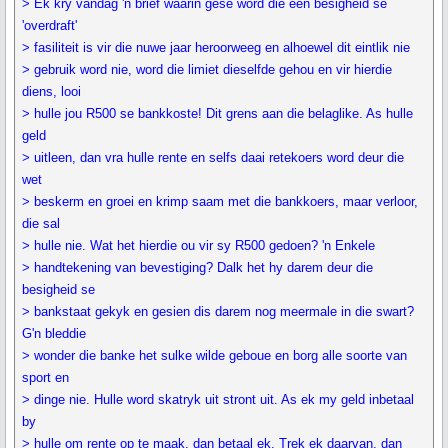
> Ek kry vandag 'n brief waarin gesê word die een besigheid se
'overdraft'
> fasiliteit is vir die nuwe jaar heroorweeg en alhoewel dit eintlik nie
> gebruik word nie, word die limiet dieselfde gehou en vir hierdie
diens, looi
> hulle jou R500 se bankkoste! Dit grens aan die belaglike. As hulle
geld
> uitleen, dan vra hulle rente en selfs daai retekoers word deur die
wet
> beskerm en groei en krimp saam met die bankkoers, maar verloor,
die sal
> hulle nie. Wat het hierdie ou vir sy R500 gedoen? 'n Enkele
> handtekening van bevestiging? Dalk het hy darem deur die
besigheid se
> bankstaat gekyk en gesien dis darem nog meermale in die swart?
G'n bleddie
> wonder die banke het sulke wilde geboue en borg alle soorte van
sport en
> dinge nie. Hulle word skatryk uit stront uit. As ek my geld inbetaal
by
> hulle om rente op te maak, dan betaal ek. Trek ek daarvan, dan