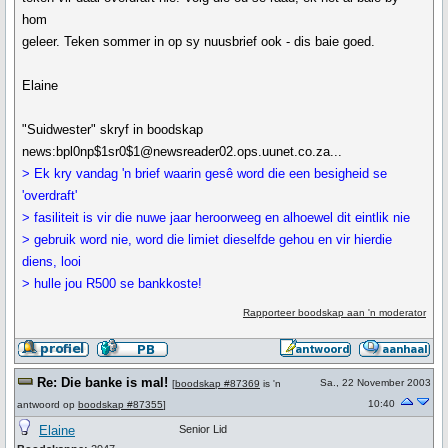
hom
geleer. Teken sommer in op sy nuusbrief ook - dis baie goed.
Elaine
"Suidwester" skryf in boodskap
news:bpl0np$1sr0$1@newsreader02.ops.uunet.co.za...
> Ek kry vandag 'n brief waarin gesê word die een besigheid se
'overdraft'
> fasiliteit is vir die nuwe jaar heroorweeg en alhoewel dit eintlik nie
> gebruik word nie, word die limiet dieselfde gehou en vir hierdie
diens, looi
> hulle jou R500 se bankkoste!
Rapporteer boodskap aan 'n moderator
Re: Die banke is mal!
Sa., 22 November 2003
[
boodskap #87369
is 'n
10:40
antwoord op
boodskap #87355
]
Elaine
Senior Lid