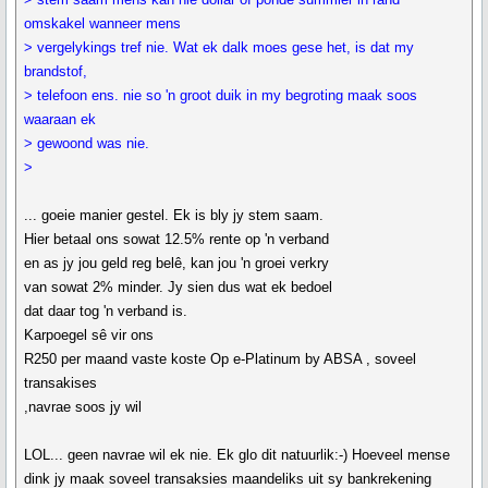
omskakel wanneer mens
> vergelykings tref nie. Wat ek dalk moes gese het, is dat my
brandstof,
> telefoon ens. nie so 'n groot duik in my begroting maak soos
waaraan ek
> gewoond was nie.
>
... goeie manier gestel. Ek is bly jy stem saam.
Hier betaal ons sowat 12.5% rente op 'n verband
en as jy jou geld reg belê, kan jou 'n groei verkry
van sowat 2% minder. Jy sien dus wat ek bedoel
dat daar tog 'n verband is.
Karpoegel sê vir ons
R250 per maand vaste koste Op e-Platinum by ABSA , soveel
transakises
,navrae soos jy wil
LOL... geen navrae wil ek nie. Ek glo dit natuurlik:-) Hoeveel mense
dink jy maak soveel transaksies maandeliks uit sy bankrekening