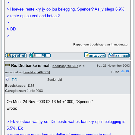
>
> Hoeveel rente kry jy op jou belegging, Spencer? As jy slegs 6.9%
> rente op jou verband betaal?
>
> DD
>
Rapporteer boodskap aan 'n moderator
Re: Die banke is mal!
So., 23 November 2003
[
boodskap #87387
is 'n
13:52
antwoord op
boodskap #87385
]
DD
Senior Lid
Boodskappe:
1165
Geregistreer:
Junie 2003
On Mon, 24 Nov 2003 02:13:54 +1300, "Spencer"
wrote:
> Ek verstaan wat jy se. Die beste wat ek kan kry op 'n belegging is
5,5%. Ek
> stem saam mens kan nie dollar of ponde summier in rand