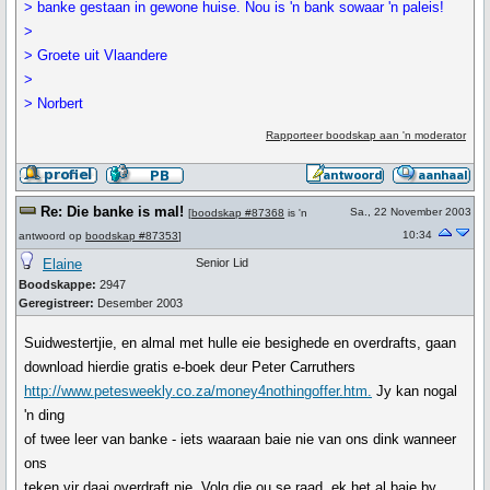
> banke gestaan in gewone huise. Nou is 'n bank sowaar 'n paleis!
>
> Groete uit Vlaandere
>
> Norbert
Rapporteer boodskap aan 'n moderator
Re: Die banke is mal!
Sa., 22 November 2003
[
boodskap #87368
is 'n
10:34
antwoord op
boodskap #87353
]
Elaine
Senior Lid
Boodskappe:
2947
Geregistreer:
Desember 2003
Suidwestertjie, en almal met hulle eie besighede en overdrafts, gaan
download hierdie gratis e-boek deur Peter Carruthers
http://www.petesweekly.co.za/money4nothingoffer.htm.
Jy kan nogal
'n ding
of twee leer van banke - iets waaraan baie nie van ons dink wanneer
ons
teken vir daai overdraft nie. Volg die ou se raad, ek het al baie by