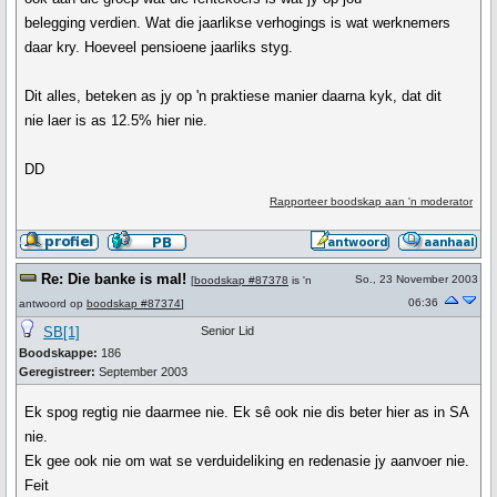
belegging verdien. Wat die jaarlikse verhogings is wat werknemers
daar kry. Hoeveel pensioene jaarliks styg.
Dit alles, beteken as jy op 'n praktiese manier daarna kyk, dat dit
nie laer is as 12.5% hier nie.
DD
Rapporteer boodskap aan 'n moderator
Re: Die banke is mal!
So., 23 November 2003
[
boodskap #87378
is 'n
06:36
antwoord op
boodskap #87374
]
SB[1]
Senior Lid
Boodskappe:
186
Geregistreer:
September 2003
Ek spog regtig nie daarmee nie. Ek sê ook nie dis beter hier as in SA
nie.
Ek gee ook nie om wat se verduideliking en redenasie jy aanvoer nie.
Feit