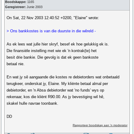
Boodskappe:
1165
Geregistreer:
Junie 2003
On Sat, 22 Nov 2003 12:40:52 +0200, "Elaine" wrote:
> Ons bankkostes is van die duurste in die wêreld -
As ek lees wat julle hier skryf, besef ek hoe gelukkig ek is.
Die finansiële instelling met wie ek 'n kontrak(te) het
besit drie bankie. Die gevolg is dat ek geen bankoste
betaal nie.
En wat jy sê aangaande die kostes re debietorders wat onbetaald
terugkeer, onderskat jy, Elaine. My kliënte betaal almal per
debietorder, en 'n Absa debietorder wat 'no funds' wys op
rekenaar, kos die kliënt R90.00. As jy bevestiging wil hê,
skakel hulle navrae toonbank.
DD
Rapporteer boodskap aan 'n moderator