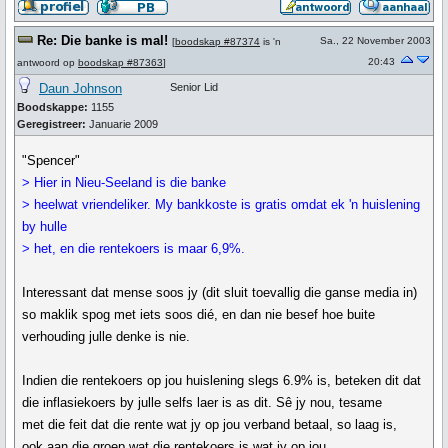
Re: Die banke is mal!
Sa., 22 November 2003
[
boodskap #87374
is 'n
20:43
antwoord op
boodskap #87363
]
Daun Johnson
Senior Lid
Boodskappe:
1155
Geregistreer:
Januarie 2009
"Spencer"
> Hier in Nieu-Seeland is die banke
> heelwat vriendeliker. My bankkoste is gratis omdat ek 'n huislening
by hulle
> het, en die rentekoers is maar 6,9%.
Interessant dat mense soos jy (dit sluit toevallig die ganse media in)
so maklik spog met iets soos dié, en dan nie besef hoe buite
verhouding julle denke is nie.
Indien die rentekoers op jou huislening slegs 6.9% is, beteken dit dat
die inflasiekoers by julle selfs laer is as dit. Sê jy nou, tesame
met die feit dat die rente wat jy op jou verband betaal, so laag is,
ook aan die groep wat die rentekoers is wat jy op jou