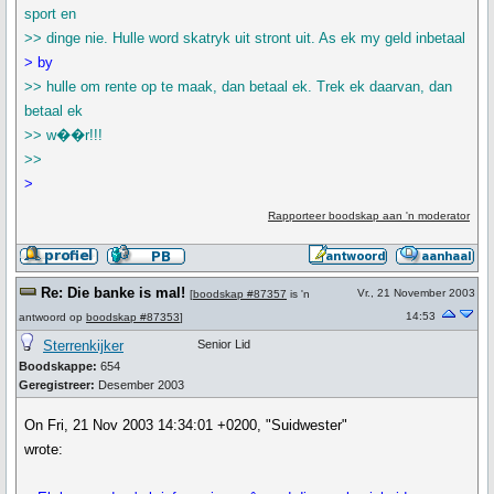
sport en
>> dinge nie. Hulle word skatryk uit stront uit. As ek my geld inbetaal
> by
>> hulle om rente op te maak, dan betaal ek. Trek ek daarvan, dan
betaal ek
>> w��r!!!
>>
>
Rapporteer boodskap aan 'n moderator
Re: Die banke is mal!
Vr., 21 November 2003
[
boodskap #87357
is 'n
14:53
antwoord op
boodskap #87353
]
Sterrenkijker
Senior Lid
Boodskappe:
654
Geregistreer:
Desember 2003
On Fri, 21 Nov 2003 14:34:01 +0200, "Suidwester"
wrote: