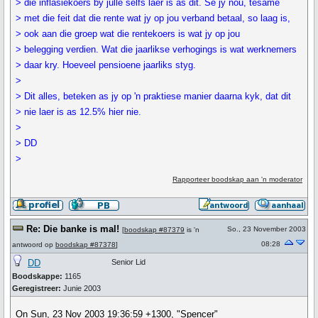
> die inflasiekoers by julle selfs laer is as dit. Sê jy nou, tesame
> met die feit dat die rente wat jy op jou verband betaal, so laag is,
> ook aan die groep wat die rentekoers is wat jy op jou
> belegging verdien. Wat die jaarlikse verhogings is wat werknemers
> daar kry. Hoeveel pensioene jaarliks styg.
>
> Dit alles, beteken as jy op 'n praktiese manier daarna kyk, dat dit
> nie laer is as 12.5% hier nie.
>
> DD
>
Rapporteer boodskap aan 'n moderator
Re: Die banke is mal!
So., 23 November 2003
[
boodskap #87379
is 'n
08:28
antwoord op
boodskap #87378
]
DD
Senior Lid
Boodskappe:
1165
Geregistreer:
Junie 2003
On Sun, 23 Nov 2003 19:36:59 +1300, "Spencer"