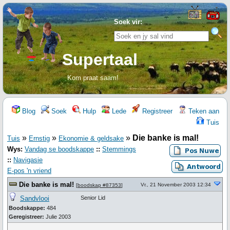
Soek vir:
Supertaal
Kom praat saam!
Blog
Soek
Hulp
Lede
Registreer
Teken aan
Tuis
»
»
»
Die banke is mal!
Tuis
Ernstig
Ekonomie & geldsake
Wys:
Vandag se boodskappe
::
Stemmings
::
Navigasie
E-pos 'n vriend
Die banke is mal!
Vr., 21 November 2003 12:34
[
boodskap #87353
]
Sandvlooi
Senior Lid
Boodskappe:
484
Geregistreer:
Julie 2003