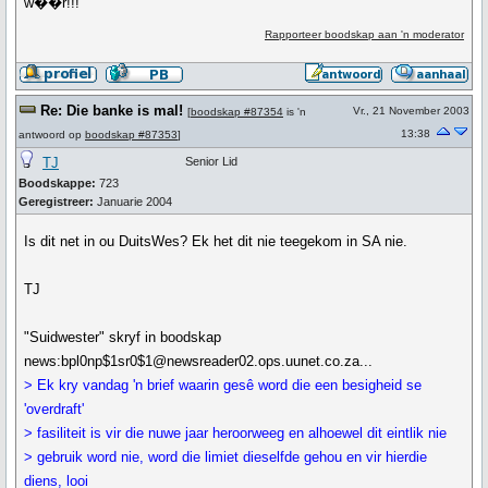
w��r!!!
Rapporteer boodskap aan 'n moderator
Re: Die banke is mal!
Vr., 21 November 2003
[
boodskap #87354
is 'n
13:38
antwoord op
boodskap #87353
]
TJ
Senior Lid
Boodskappe:
723
Geregistreer:
Januarie 2004
Is dit net in ou DuitsWes? Ek het dit nie teegekom in SA nie.
TJ
"Suidwester" skryf in boodskap
news:bpl0np$1sr0$1@newsreader02.ops.uunet.co.za...
> Ek kry vandag 'n brief waarin gesê word die een besigheid se
'overdraft'
> fasiliteit is vir die nuwe jaar heroorweeg en alhoewel dit eintlik nie
> gebruik word nie, word die limiet dieselfde gehou en vir hierdie
diens, looi