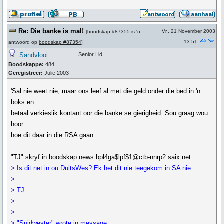
Re: Die banke is mal!
Vr., 21 November 2003
[
boodskap #87355
is 'n
13:51
antwoord op
boodskap #87354
]
Sandvlooi
Senior Lid
Boodskappe:
484
Geregistreer:
Julie 2003
'Sal nie weet nie, maar ons leef al met die geld onder die bed in 'n
boks en
betaal verkieslik kontant oor die banke se gierigheid. Sou graag wou
hoor
hoe dit daar in die RSA gaan.
"TJ" skryf in boodskap news:bpl4ga$lpf$1@ctb-nnrp2.saix.net...
> Is dit net in ou DuitsWes? Ek het dit nie teegekom in SA nie.
>
> TJ
>
>
> "Suidwester" wrote in message