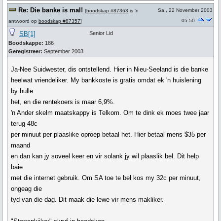
Re: Die banke is mal!
Sa., 22 November 2003
[
boodskap #87363
is 'n
05:50
antwoord op
boodskap #87357
]
SB[1]
Senior Lid
Boodskappe:
186
Geregistreer:
September 2003
Ja-Nee Suidwester, dis ontstellend. Hier in Nieu-Seeland is die banke
heelwat vriendeliker. My bankkoste is gratis omdat ek 'n huislening
by hulle
het, en die rentekoers is maar 6,9%.
'n Ander skelm maatskappy is Telkom. Om te dink ek moes twee jaar
terug 48c
per minuut per plaaslike oproep betaal het. Hier betaal mens $35 per
maand
en dan kan jy soveel keer en vir solank jy wil plaaslik bel. Dit help
baie
met die internet gebruik. Om SA toe te bel kos my 32c per minuut,
ongeag die
tyd van die dag. Dit maak die lewe vir mens makliker.