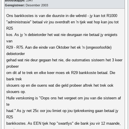
Boodskappe:
2947
Geregistreer:
Desember 2003
Ons bankkostes is van die duurste in die wêreld - jy kan tot R1000
"administrasie" betaal vir jou overdraft en 'n tjek wat hop kan jou tot
R25
kos. As jy 'n debietorder het wat nie deurgaan nie betaal jy enigiets
van
R29 - R75. Aan die einde van Oktober het ek 'n (ongeoorloofde)
debietorder
gehad wat nie deur gegaan het nie, die outomaties sisteem het 3 keer
probeer
om dit af te trek en elke keer moes ek R29 bankkoste betaal. Die
bank trek
skouers op en die ouens wat die geld probeer aftrek het trek ook
skouers op.
Hulle verskoning is "Oops ons het vergeet om jou van die sisteem af
te
haal." As jy net 25c oor jou limiet op jou tjekrekening gaan betaal jy
R25
bankkostes. As EEN tjek hop "swartlys" die bank jou vir 12 maande,