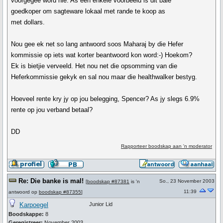
voorgegee word nie. As een enkele voorbeeld is dit baie
goedkoper om sagteware lokaal met rande te koop as
met dollars.
Nou gee ek net so lang antwoord soos Maharaj by die Hefer
kommissie op iets wat korter beantwoord kon word:-) Hoekom?
Ek is bietjie verveeld. Het nou net die opsomming van die
Heferkommissie gekyk en sal nou maar die healthwalker bestyg.
Hoeveel rente kry jy op jou belegging, Spencer? As jy slegs 6.9%
rente op jou verband betaal?
DD
Rapporteer boodskap aan 'n moderator
Re: Die banke is mal!
So., 23 November 2003
[
boodskap #87381
is 'n
11:39
antwoord op
boodskap #87355
]
Karpoegel
Junior Lid
Boodskappe:
8
Geregistreer:
November 2003