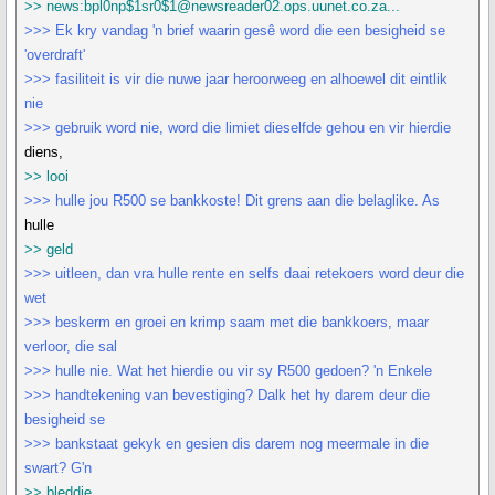
>> news:bpl0np$1sr0$1@newsreader02.ops.uunet.co.za...
>>> Ek kry vandag 'n brief waarin gesê word die een besigheid se
'overdraft'
>>> fasiliteit is vir die nuwe jaar heroorweeg en alhoewel dit eintlik
nie
>>> gebruik word nie, word die limiet dieselfde gehou en vir hierdie
diens,
>> looi
>>> hulle jou R500 se bankkoste! Dit grens aan die belaglike. As
hulle
>> geld
>>> uitleen, dan vra hulle rente en selfs daai retekoers word deur die
wet
>>> beskerm en groei en krimp saam met die bankkoers, maar
verloor, die sal
>>> hulle nie. Wat het hierdie ou vir sy R500 gedoen? 'n Enkele
>>> handtekening van bevestiging? Dalk het hy darem deur die
besigheid se
>>> bankstaat gekyk en gesien dis darem nog meermale in die
swart? G'n
>> bleddie