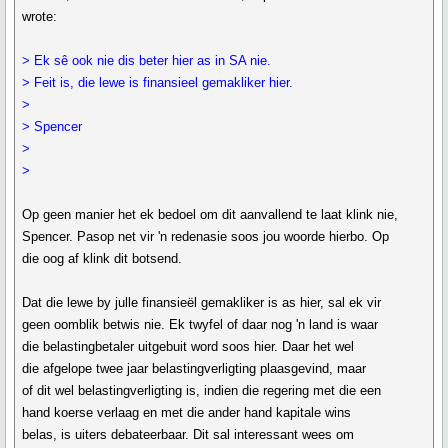
wrote:
> Ek sê ook nie dis beter hier as in SA nie.
> Feit is, die lewe is finansieel gemakliker hier.
>
> Spencer
>
>
Op geen manier het ek bedoel om dit aanvallend te laat klink nie,
Spencer. Pasop net vir 'n redenasie soos jou woorde hierbo. Op
die oog af klink dit botsend.
Dat die lewe by julle finansieël gemakliker is as hier, sal ek vir
geen oomblik betwis nie. Ek twyfel of daar nog 'n land is waar
die belastingbetaler uitgebuit word soos hier. Daar het wel
die afgelope twee jaar belastingverligting plaasgevind, maar
of dit wel belastingverligting is, indien die regering met die een
hand koerse verlaag en met die ander hand kapitale wins
belas, is uiters debateerbaar. Dit sal interessant wees om