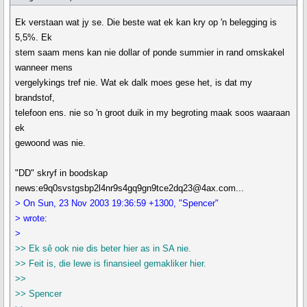
Ek verstaan wat jy se. Die beste wat ek kan kry op 'n belegging is
5,5%. Ek
stem saam mens kan nie dollar of ponde summier in rand omskakel
wanneer mens
vergelykings tref nie. Wat ek dalk moes gese het, is dat my
brandstof,
telefoon ens. nie so 'n groot duik in my begroting maak soos waaraan
ek
gewoond was nie.
"DD" skryf in boodskap
news:e9q0svstgsbp2l4nr9s4gq9gn9tce2dq23@4ax.com...
> On Sun, 23 Nov 2003 19:36:59 +1300, "Spencer"
> wrote:
>
>> Ek sê ook nie dis beter hier as in SA nie.
>> Feit is, die lewe is finansieel gemakliker hier.
>>
>> Spencer