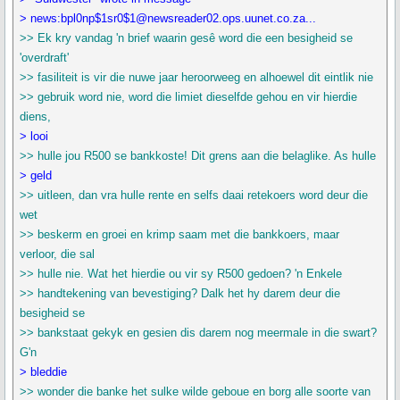
> news:bpl0np$1sr0$1@newsreader02.ops.uunet.co.za...
>> Ek kry vandag 'n brief waarin gesê word die een besigheid se
'overdraft'
>> fasiliteit is vir die nuwe jaar heroorweeg en alhoewel dit eintlik nie
>> gebruik word nie, word die limiet dieselfde gehou en vir hierdie
diens,
> looi
>> hulle jou R500 se bankkoste! Dit grens aan die belaglike. As hulle
> geld
>> uitleen, dan vra hulle rente en selfs daai retekoers word deur die
wet
>> beskerm en groei en krimp saam met die bankkoers, maar
verloor, die sal
>> hulle nie. Wat het hierdie ou vir sy R500 gedoen? 'n Enkele
>> handtekening van bevestiging? Dalk het hy darem deur die
besigheid se
>> bankstaat gekyk en gesien dis darem nog meermale in die swart?
G'n
> bleddie
>> wonder die banke het sulke wilde geboue en borg alle soorte van