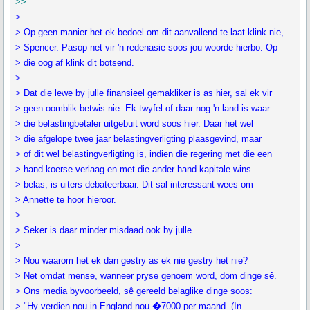
>>
>
> Op geen manier het ek bedoel om dit aanvallend te laat klink nie,
> Spencer. Pasop net vir 'n redenasie soos jou woorde hierbo. Op
> die oog af klink dit botsend.
>
> Dat die lewe by julle finansieel gemakliker is as hier, sal ek vir
> geen oomblik betwis nie. Ek twyfel of daar nog 'n land is waar
> die belastingbetaler uitgebuit word soos hier. Daar het wel
> die afgelope twee jaar belastingverligting plaasgevind, maar
> of dit wel belastingverligting is, indien die regering met die een
> hand koerse verlaag en met die ander hand kapitale wins
> belas, is uiters debateerbaar. Dit sal interessant wees om
> Annette te hoor hieroor.
>
> Seker is daar minder misdaad ook by julle.
>
> Nou waarom het ek dan gestry as ek nie gestry het nie?
> Net omdat mense, wanneer pryse genoem word, dom dinge sê.
> Ons media byvoorbeeld, sê gereeld belaglike dinge soos:
> "Hy verdien nou in England nou �7000 per maand. (In