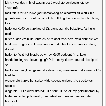
Ek kry vandag 'n brief waarin gesê word die een besigheid se
'overdraft'
fasiliteit is vir die nuwe jaar heroorweeg en alhoewel dit eintlik nie
gebruik word nie, word die limiet dieselfde gehou en vir hierdie diens,
looi
hulle jou R500 se bankkoste! Dit grens aan die belaglike. As hulle
geld
uitleen, dan vra hulle rente en selfs daai retekoers word deur die wet
beskerm en groei en krimp saam met die bankkoers, maar verloor,
die sal
hulle nie. Wat het hierdie ou vir sy R500 gedoen? 'n Enkele
handtekening van bevestiging? Dalk het hy darem deur die besigheid
se
bankstaat gekyk en gesien dis darem nog meermale in die swart? G'n
bleddie
wonder die banke het sulke wilde geboue en borg alle soorte van
sport en
dinge nie. Hulle word skatryk uit stront uit. As ek my geld inbetaal by
hulle om rente op te maak, dan betaal ek. Trek ek daarvan, dan
betaal ek