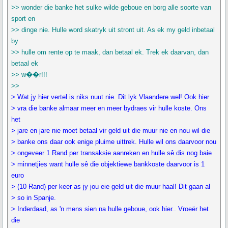
>> wonder die banke het sulke wilde geboue en borg alle soorte van
sport en
>> dinge nie. Hulle word skatryk uit stront uit. As ek my geld inbetaal
by
>> hulle om rente op te maak, dan betaal ek. Trek ek daarvan, dan
betaal ek
>> w��r!!!
>>
> Wat jy hier vertel is niks nuut nie. Dit lyk Vlaandere wel! Ook hier
> vra die banke almaar meer en meer bydraes vir hulle koste. Ons
het
> jare en jare nie moet betaal vir geld uit die muur nie en nou wil die
> banke ons daar ook enige pluime uittrek. Hulle wil ons daarvoor nou
> ongeveer 1 Rand per transaksie aanreken en hulle sê dis nog baie
> minnetjies want hulle sê die objektiewe bankkoste daarvoor is 1
euro
> (10 Rand) per keer as jy jou eie geld uit die muur haal! Dit gaan al
> so in Spanje.
> Inderdaad, as 'n mens sien na hulle geboue, ook hier.. Vroeër het
die