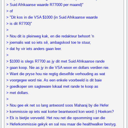
> Suid Afrikaanse waarde R77000 per maand)"
> of
> "Dit kos in die VSA $1000 (in Suid Afrikaanse waarde
> is dit R7700)"
>
> Nou dit is pleinweg kak, en die redakteur behoort 'n
> joernalis wat so iets sê, ambagskool toe te stuur,
> dat hy vir iets anders gaan leer.
>
> $1000 is slegs R7700 as jy dit met Suid Afrikaanse rande
> gaan koop. Nie as jy in die VSA woon en dollars verdien nie.
> Want die pryse hou nie regtig dieselfde verhouding as wat
> voorgegee word nie. As een enkele voorbeeld is dit baie
> goedkoper om sagteware lokaal met rande te koop as
> met dollars.
>
> Nou gee ek net so lang antwoord soos Maharaj by die Hefer
> kommissie op iets wat korter beantwoord kon word:-) Hoekom?
> Ek is bietjie verveeld. Het nou net die opsomming van die
> Heferkommissie gekyk en sal nou maar die healthwalker bestyg.