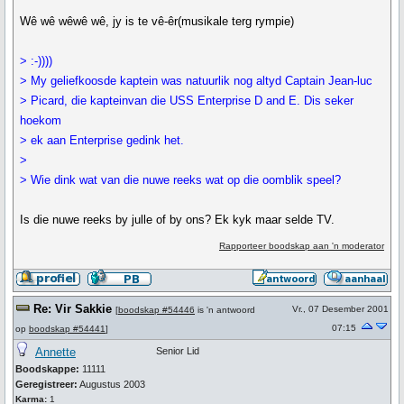
Wê wê wêwê wê, jy is te vê-êr(musikale terg rympie)
> :-))))
> My geliefkoosde kaptein was natuurlik nog altyd Captain Jean-luc
> Picard, die kapteinvan die USS Enterprise D and E. Dis seker
hoekom
> ek aan Enterprise gedink het.
>
> Wie dink wat van die nuwe reeks wat op die oomblik speel?
Is die nuwe reeks by julle of by ons? Ek kyk maar selde TV.
Rapporteer boodskap aan 'n moderator
Re: Vir Sakkie
Vr., 07 Desember 2001
[
boodskap #54446
is 'n antwoord
07:15
op
boodskap #54441
]
Annette
Senior Lid
Boodskappe:
11111
Geregistreer:
Augustus 2003
Karma:
1