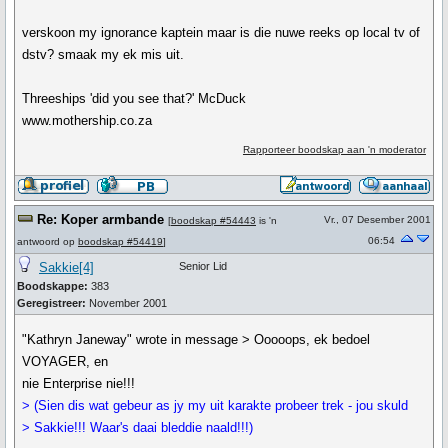
verskoon my ignorance kaptein maar is die nuwe reeks op local tv of
dstv? smaak my ek mis uit.
Threeships 'did you see that?' McDuck
www.mothership.co.za
Rapporteer boodskap aan 'n moderator
Re: Koper armbande
Vr., 07 Desember 2001
[
boodskap #54443
is 'n
06:54
antwoord op
boodskap #54419
]
Sakkie[4]
Senior Lid
Boodskappe:
383
Geregistreer:
November 2001
"Kathryn Janeway" wrote in message > Ooooops, ek bedoel
VOYAGER, en
nie Enterprise nie!!!
> (Sien dis wat gebeur as jy my uit karakte probeer trek - jou skuld
> Sakkie!!! Waar's daai bleddie naald!!!)