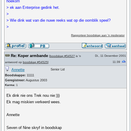
hoekom
> ek aan Enterprise gedink het.
>
> Wie dink wat van die nuwe reeks wat op die oomblik speel?
>
Rapporteer boodskap aan 'n moderator
Re: Koper armbande
Di., 11 Desember 2001
[
boodskap #54527
is 'n
11:39
antwoord op
boodskap #54525
]
Annette
Senior Lid
Boodskappe:
11111
Geregistreer:
Augustus 2003
Karma:
1
Ek dink nie ons Trek nou nie:)))
Ek mag miskien verkeerd wees.
Annette
Seven of Nine skryf in boodskap