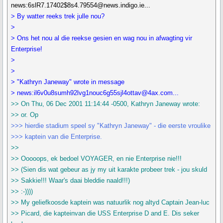
news:6slR7.17402$8s4.79554@news.indigo.ie...
> By watter reeks trek julle nou?
>
> Ons het nou al die reekse gesien en wag nou in afwagting vir
Enterprise!
>
>
> "Kathryn Janeway" wrote in message
> news:il6v0u8sumh92lvg1nouc6g55sjl4ottav@4ax.com...
>> On Thu, 06 Dec 2001 11:14:44 -0500, Kathryn Janeway wrote:
>> or. Op
>>> hierdie stadium speel sy "Kathryn Janeway" - die eerste vroulike
>>> kaptein van die Enterprise.
>>
>> Ooooops, ek bedoel VOYAGER, en nie Enterprise nie!!!
>> (Sien dis wat gebeur as jy my uit karakte probeer trek - jou skuld
>> Sakkie!!! Waar's daai bleddie naald!!!)
>> :-))))
>> My geliefkoosde kaptein was natuurlik nog altyd Captain Jean-luc
>> Picard, die kapteinvan die USS Enterprise D and E. Dis seker