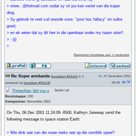
> stree...@hotmail.com sodat sy vir jou kan vertel van die koper
ding.
> Sy gebruik te veel vuil woorde soos: "post hoc fallacy" en sulke
goed,
> en ek weier dat sy dit hier in die openbaar onder my naam uiter!!
> :-)))
>
Rapporteer boodskap aan 'n moderator
Re: Koper armbande
Vr., 07 Desember 2001
[
boodskap #54442
is 'n
06:48
antwoord op
boodskap #54419
]
Threeships 'did you s
Senior Lid
Boodskappe:
200
Geregistreer:
November 2001
On Thu, 06 Dec 2001 11:24:09 -0500, Kathryn Janeway send the
following message to space station Earth:
> Wie dink wat van die nuwe reeks wat op die oomblik speel?