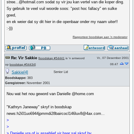
stree...@hotmail.com sodat sy vir jou kan vertel van die koper ding.
Sy gebruik te veel vuil woorde soos: "post hoc fallacy" en sulke
goed,
en ek weier dat sy dit hier in die openbaar onder my naam uiter!!
:-)))
Rapporteer boodskap aan 'n moderator
Re: Vir Sakkie
Vr., 07 Desember 2001
[
boodskap #54441
is 'n antwoord
06:47
op
boodskap #54434
]
Sakkie[4]
Senior Lid
Boodskappe:
383
Geregistreer:
November 2001
Nou wat het nou geword van Danielle @home.com
"Kathryn Janeway" skryf in boodskap
news:h2i01uo6944jpmmdi28baircocl146luv8@4ax.com...
>
>
> Danielle vra of jy asseblief vir haar sal skryf by