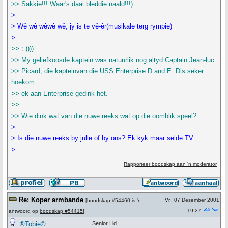
>> Sakkie!!! Waar's daai bleddie naald!!!)
>
> Wê wê wêwê wê, jy is te vê-êr(musikale terg rympie)
>
>> :-))))
>> My geliefkoosde kaptein was natuurlik nog altyd Captain Jean-luc
>> Picard, die kapteinvan die USS Enterprise D and E. Dis seker
hoekom
>> ek aan Enterprise gedink het.
>>
>> Wie dink wat van die nuwe reeks wat op die oomblik speel?
>
> Is die nuwe reeks by julle of by ons? Ek kyk maar selde TV.
>
Rapporteer boodskap aan 'n moderator
Re: Koper armbande
Vr., 07 Desember 2001
[
boodskap #54460
is 'n
19:27
antwoord op
boodskap #54415
]
®Tobie©
Senior Lid