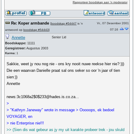
Rapporteer boodskap aan 'n moderator
Re: Koper armbande
Vr., 07 Desember 2001
[
boodskap #54447
is 'n
07:16
antwoord op
boodskap #54443
]
Annette
Senior Lid
Boodskappe:
11111
Geregistreer:
Augustus 2003
Karma:
1
Sakkie, weet jy nou nog nie - ons kry nooit nuwe reekse hier nie?:)))
Die een waarvan Danielle praat sal ons seker so oor 'n jaar of tien
sien:))
Annette
news:3c1068a2$0$233@hades.is.co.za...
>
> "Kathryn Janeway" wrote in message > Ooooops, ek bedoel
VOYAGER, en
> nie Enterprise nie!!!
>> (Sien dis wat gebeur as jy my uit karakte probeer trek - jou skuld