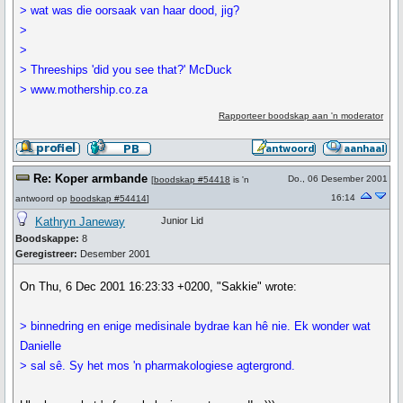
> wat was die oorsaak van haar dood, jig?
>
>
> Threeships 'did you see that?' McDuck
> www.mothership.co.za
Rapporteer boodskap aan 'n moderator
Re: Koper armbande
Do., 06 Desember 2001
[
boodskap #54418
is 'n
16:14
antwoord op
boodskap #54414
]
Kathryn Janeway
Junior Lid
Boodskappe:
8
Geregistreer:
Desember 2001
On Thu, 6 Dec 2001 16:23:33 +0200, "Sakkie" wrote:
> binnedring en enige medisinale bydrae kan hê nie. Ek wonder wat
Danielle
> sal sê. Sy het mos 'n pharmakologiese agtergrond.