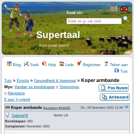
Soek vir:
Supertaal
Kom praat saam!
Blog
Soek
Hulp
Lede
Registreer
Teken aan
Tuis
»
»
»
Koper armbande
Tuis
Ernstig
Gesondheid & boereraat
Wys:
Vandag se boodskappe
::
Stemmings
::
Navigasie
E-pos 'n vriend
Koper armbande
Do., 06 Desember 2001 12:39
[
boodskap #54409
]
Sakkie[4]
Senior Lid
Boodskappe:
383
Geregistreer:
November 2001