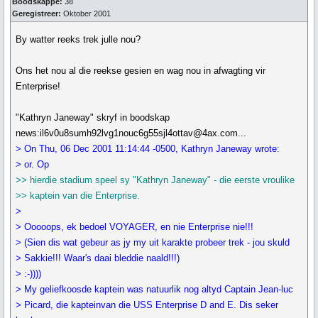
Boodskappe:
38
Geregistreer:
Oktober 2001
By watter reeks trek julle nou?
Ons het nou al die reekse gesien en wag nou in afwagting vir
Enterprise!
"Kathryn Janeway" skryf in boodskap
news:il6v0u8sumh92lvg1nouc6g55sjl4ottav@4ax.com...
> On Thu, 06 Dec 2001 11:14:44 -0500, Kathryn Janeway wrote:
> or. Op
>> hierdie stadium speel sy "Kathryn Janeway" - die eerste vroulike
>> kaptein van die Enterprise.
>
> Ooooops, ek bedoel VOYAGER, en nie Enterprise nie!!!
> (Sien dis wat gebeur as jy my uit karakte probeer trek - jou skuld
> Sakkie!!! Waar's daai bleddie naald!!!)
> :-))))
> My geliefkoosde kaptein was natuurlik nog altyd Captain Jean-luc
> Picard, die kapteinvan die USS Enterprise D and E. Dis seker