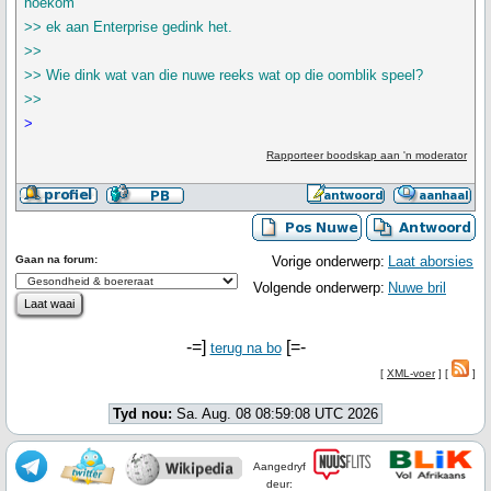
hoekom
>> ek aan Enterprise gedink het.
>>
>> Wie dink wat van die nuwe reeks wat op die oomblik speel?
>>
>
Rapporteer boodskap aan 'n moderator
Gaan na forum:
Vorige onderwerp:
Laat aborsies
Volgende onderwerp:
Nuwe bril
-=]
[=-
terug na bo
[
XML-voer
] [
]
Tyd nou:
Sa. Aug. 08 08:59:08 UTC 2026
Aangedryf
deur: