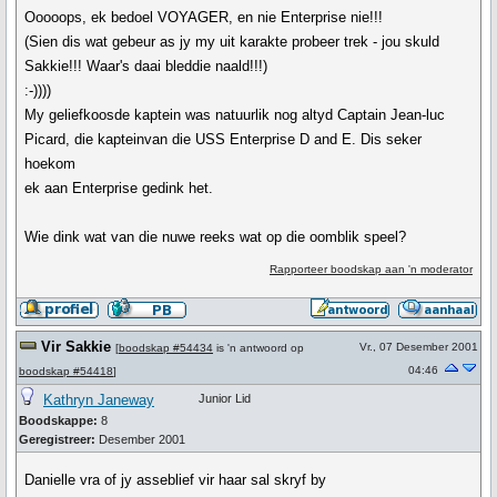
Ooooops, ek bedoel VOYAGER, en nie Enterprise nie!!!
(Sien dis wat gebeur as jy my uit karakte probeer trek - jou skuld
Sakkie!!! Waar's daai bleddie naald!!!)
:-))))
My geliefkoosde kaptein was natuurlik nog altyd Captain Jean-luc
Picard, die kapteinvan die USS Enterprise D and E. Dis seker
hoekom
ek aan Enterprise gedink het.
Wie dink wat van die nuwe reeks wat op die oomblik speel?
Rapporteer boodskap aan 'n moderator
Vir Sakkie
Vr., 07 Desember 2001
[
boodskap #54434
is 'n antwoord op
04:46
boodskap #54418
]
Kathryn Janeway
Junior Lid
Boodskappe:
8
Geregistreer:
Desember 2001
Danielle vra of jy asseblief vir haar sal skryf by