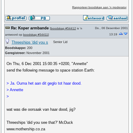
Rapporteer boodskap aan 'n moderator
Re: Koper armbande
Do., 06 Desember 2001
[
boodskap #54412
is 'n
13:19
antwoord op
boodskap #54411
]
Threeships 'did you s
Senior Lid
Boodskappe:
200
Geregistreer:
November 2001
On Thu, 6 Dec 2001 15:00:35 +0200, "Annette"
send the following message to space station Earth:
> Ja. Ouma het aan dit geglo tot haar dood.
> Annette
>
wat was die oorsaak van haar dood, jig?
Threeships 'did you see that?' McDuck
www.mothership.co.za