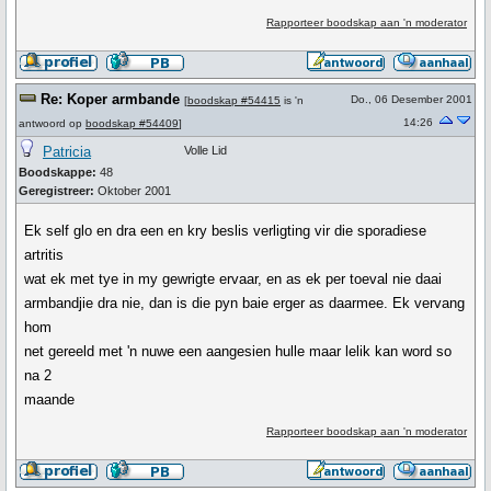
Rapporteer boodskap aan 'n moderator
Re: Koper armbande
Do., 06 Desember 2001
[
boodskap #54415
is 'n
14:26
antwoord op
boodskap #54409
]
Patricia
Volle Lid
Boodskappe:
48
Geregistreer:
Oktober 2001
Ek self glo en dra een en kry beslis verligting vir die sporadiese
artritis
wat ek met tye in my gewrigte ervaar, en as ek per toeval nie daai
armbandjie dra nie, dan is die pyn baie erger as daarmee. Ek vervang
hom
net gereeld met 'n nuwe een aangesien hulle maar lelik kan word so
na 2
maande
Rapporteer boodskap aan 'n moderator