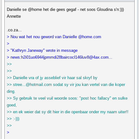
Danielle se @home het die gees gegaf - net soos Gloudina s'n:)))
Annette
.co.za...
> Nou wat het nou geword van Danielle @home.com
>
> "Kathryn Janeway" wrote in message
> news:h2i01uo6944jpmmdi28baircocl146luv8@4ax.com...
>>
>>
>> Danielle vra of jy asseblief vir haar sal skryf by
>> stree...@hotmail.com sodat sy vir jou kan vertel van die koper
ding.
>> Sy gebruik te veel vuil woorde soos: "post hoc fallacy" en sulke
goed,
>> en ek weier dat sy dit hier in die openbaar onder my naam uiter!!
>> :-)))
>>
>