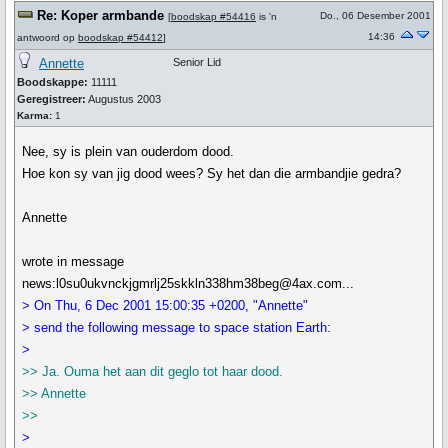
Re: Koper armbande
Do., 06 Desember 2001
[
boodskap #54416
is 'n
14:36
antwoord op
boodskap #54412
]
Annette
Senior Lid
Boodskappe:
11111
Geregistreer:
Augustus 2003
Karma:
1
Nee, sy is plein van ouderdom dood.
Hoe kon sy van jig dood wees? Sy het dan die armbandjie gedra?
Annette
wrote in message
news:l0su0ukvnckjgmrlj25skkln338hm38beg@4ax.com...
> On Thu, 6 Dec 2001 15:00:35 +0200, "Annette"
> send the following message to space station Earth:
>
>> Ja. Ouma het aan dit geglo tot haar dood.
>> Annette
>>
>