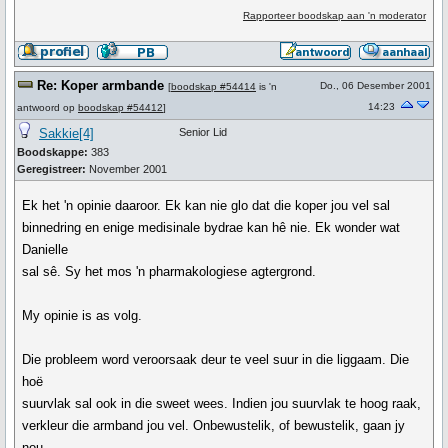
Rapporteer boodskap aan 'n moderator
Re: Koper armbande
Do., 06 Desember 2001
[
boodskap #54414
is 'n
14:23
antwoord op
boodskap #54412
]
Sakkie[4]
Senior Lid
Boodskappe:
383
Geregistreer:
November 2001
Ek het 'n opinie daaroor. Ek kan nie glo dat die koper jou vel sal
binnedring en enige medisinale bydrae kan hê nie. Ek wonder wat
Danielle
sal sê. Sy het mos 'n pharmakologiese agtergrond.
My opinie is as volg.
Die probleem word veroorsaak deur te veel suur in die liggaam. Die
hoë
suurvlak sal ook in die sweet wees. Indien jou suurvlak te hoog raak,
verkleur die armband jou vel. Onbewustelik, of bewustelik, gaan jy
nou