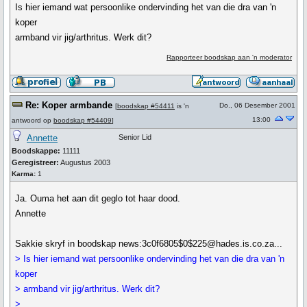
Is hier iemand wat persoonlike ondervinding het van die dra van 'n
koper
armband vir jig/arthritus. Werk dit?
Rapporteer boodskap aan 'n moderator
Re: Koper armbande
Do., 06 Desember 2001
[
boodskap #54411
is 'n
13:00
antwoord op
boodskap #54409
]
Annette
Senior Lid
Boodskappe:
11111
Geregistreer:
Augustus 2003
Karma:
1
Ja. Ouma het aan dit geglo tot haar dood.
Annette
Sakkie skryf in boodskap news:3c0f6805$0$225@hades.is.co.za...
> Is hier iemand wat persoonlike ondervinding het van die dra van 'n
koper
> armband vir jig/arthritus. Werk dit?
>