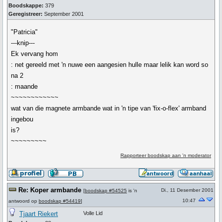
Boodskappe:
379
Geregistreer:
September 2001
"Patricia"
---knip---
Ek vervang hom
: net gereeld met 'n nuwe een aangesien hulle maar lelik kan word so
na 2
: maande
~~~~~~~~~~~~
wat van die magnete armbande wat in 'n tipe van 'fix-o-flex' armband
ingebou
is?
~~~~~~~~~
Rapporteer boodskap aan 'n moderator
Re: Koper armbande
Di., 11 Desember 2001
[
boodskap #54525
is 'n
10:47
antwoord op
boodskap #54419
]
Tjaart Riekert
Volle Lid