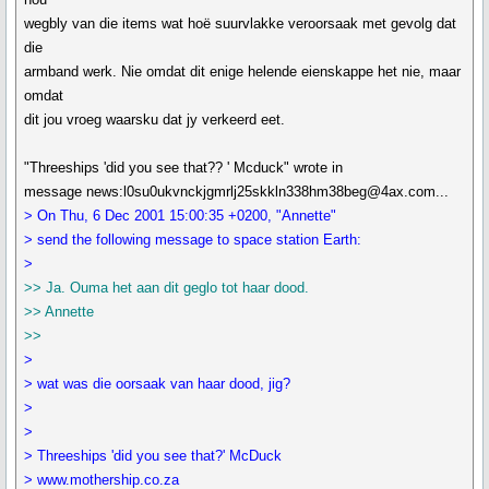
wegbly van die items wat hoë suurvlakke veroorsaak met gevolg dat
die
armband werk. Nie omdat dit enige helende eienskappe het nie, maar
omdat
dit jou vroeg waarsku dat jy verkeerd eet.
"Threeships 'did you see that?? ' Mcduck" wrote in
message news:l0su0ukvnckjgmrlj25skkln338hm38beg@4ax.com...
> On Thu, 6 Dec 2001 15:00:35 +0200, "Annette"
> send the following message to space station Earth:
>
>> Ja. Ouma het aan dit geglo tot haar dood.
>> Annette
>>
>
> wat was die oorsaak van haar dood, jig?
>
>
> Threeships 'did you see that?' McDuck
> www.mothership.co.za