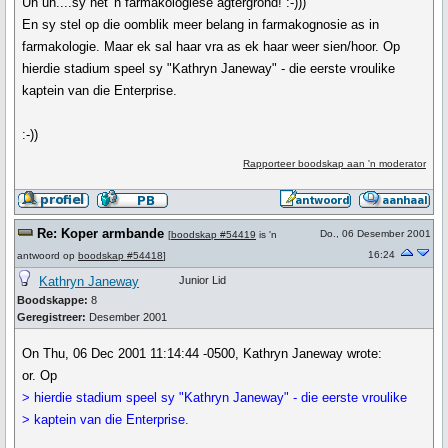
Uh uh....sy het 'n farmakologiese agtergrond! :-)))
En sy stel op die oomblik meer belang in farmakognosie as in
farmakologie. Maar ek sal haar vra as ek haar weer sien/hoor. Op
hierdie stadium speel sy "Kathryn Janeway" - die eerste vroulike
kaptein van die Enterprise.
:-))
Rapporteer boodskap aan 'n moderator
Re: Koper armbande
Do., 06 Desember 2001
[
boodskap #54419
is 'n
16:24
antwoord op
boodskap #54418
]
Kathryn Janeway
Junior Lid
Boodskappe:
8
Geregistreer:
Desember 2001
On Thu, 06 Dec 2001 11:14:44 -0500, Kathryn Janeway wrote:
or. Op
> hierdie stadium speel sy "Kathryn Janeway" - die eerste vroulike
> kaptein van die Enterprise.