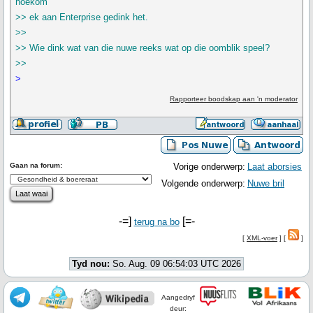
hoekom
>> ek aan Enterprise gedink het.
>>
>> Wie dink wat van die nuwe reeks wat op die oomblik speel?
>>
>
Rapporteer boodskap aan 'n moderator
Gaan na forum:
Vorige onderwerp:
Laat aborsies
Volgende onderwerp:
Nuwe bril
-=]
[=-
terug na bo
[
XML-voer
] [
]
Tyd nou:
So. Aug. 09 06:54:03 UTC 2026
Aangedryf
deur: