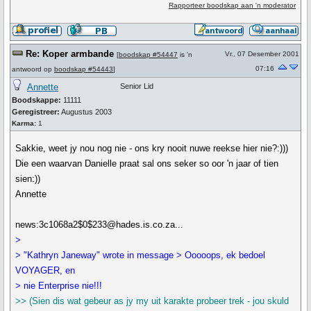
Rapporteer boodskap aan 'n moderator
Re: Koper armbande
Vr., 07 Desember 2001
[
boodskap #54447
is 'n
07:16
antwoord op
boodskap #54443
]
Annette
Senior Lid
Boodskappe:
11111
Geregistreer:
Augustus 2003
Karma:
1
Sakkie, weet jy nou nog nie - ons kry nooit nuwe reekse hier nie?:)))
Die een waarvan Danielle praat sal ons seker so oor 'n jaar of tien
sien:))
Annette
news:3c1068a2$0$233@hades.is.co.za...
>
> "Kathryn Janeway" wrote in message > Ooooops, ek bedoel
VOYAGER, en
> nie Enterprise nie!!!
>> (Sien dis wat gebeur as jy my uit karakte probeer trek - jou skuld