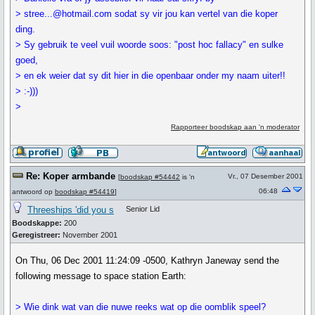
> stree...@hotmail.com sodat sy vir jou kan vertel van die koper
ding.
> Sy gebruik te veel vuil woorde soos: "post hoc fallacy" en sulke
goed,
> en ek weier dat sy dit hier in die openbaar onder my naam uiter!!
> :-)))
>
Rapporteer boodskap aan 'n moderator
Re: Koper armbande
Vr., 07 Desember 2001
[
boodskap #54442
is 'n
06:48
antwoord op
boodskap #54419
]
Threeships 'did you s
Senior Lid
Boodskappe:
200
Geregistreer:
November 2001
On Thu, 06 Dec 2001 11:24:09 -0500, Kathryn Janeway send the
following message to space station Earth:
> Wie dink wat van die nuwe reeks wat op die oomblik speel?