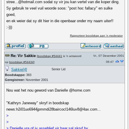
stree...@hotmail.com sodat sy vir jou kan vertel van die koper ding.
Sy gebruik te veel vuil woorde soos: "post hoc fallacy" en sulke
goed,
en ek weier dat sy dit hier in die openbaar onder my naam uiter!!
:-)))
Rapporteer boodskap aan 'n moderator
Re: Vir Sakkie
Vr., 07 Desember 2001
[
boodskap #54441
is 'n antwoord
06:47
op
boodskap #54434
]
Sakkie[4]
Senior Lid
Boodskappe:
383
Geregistreer:
November 2001
Nou wat het nou geword van Danielle @home.com
"Kathryn Janeway" skryf in boodskap
news:h2i01uo6944jpmmdi28baircocl146luv8@4ax.com...
>
>
> Danielle vra of jy asseblief vir haar sal skryf by