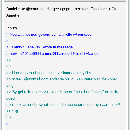
Danielle se @home het die gees gegaf - net soos Gloudina s'n:)))
Annette
.co.za...
> Nou wat het nou geword van Danielle @home.com
>
> "Kathryn Janeway" wrote in message
> news:h2i01uo6944jpmmdi28baircocl146luv8@4ax.com...
>>
>>
>> Danielle vra of jy asseblief vir haar sal skryf by
>> stree...@hotmail.com sodat sy vir jou kan vertel van die koper
ding.
>> Sy gebruik te veel vuil woorde soos: "post hoc fallacy" en sulke
goed,
>> en ek weier dat sy dit hier in die openbaar onder my naam uiter!!
>> :-)))
>>
>