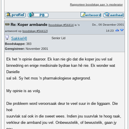
Rapporteer boodskap aan 'n moderator
Re: Koper armbande
Do., 06 Desember 2001
[
boodskap #54414
is 'n
14:23
antwoord op
boodskap #54412
]
Sakkie[4]
Senior Lid
Boodskappe:
383
Geregistreer:
November 2001
Ek het 'n opinie daaroor. Ek kan nie glo dat die koper jou vel sal
binnedring en enige medisinale bydrae kan hê nie. Ek wonder wat
Danielle
sal sê. Sy het mos 'n pharmakologiese agtergrond.
My opinie is as volg.
Die probleem word veroorsaak deur te veel suur in die liggaam. Die
hoë
suurvlak sal ook in die sweet wees. Indien jou suurvlak te hoog raak,
verkleur die armband jou vel. Onbewustelik, of bewustelik, gaan jy
nou