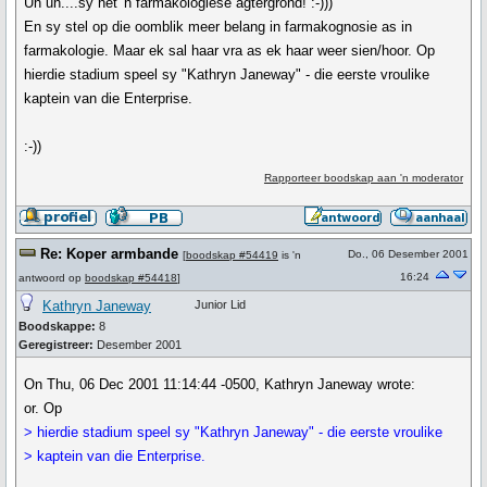
Uh uh....sy het 'n farmakologiese agtergrond! :-)))
En sy stel op die oomblik meer belang in farmakognosie as in
farmakologie. Maar ek sal haar vra as ek haar weer sien/hoor. Op
hierdie stadium speel sy "Kathryn Janeway" - die eerste vroulike
kaptein van die Enterprise.
:-))
Rapporteer boodskap aan 'n moderator
Re: Koper armbande
Do., 06 Desember 2001
[
boodskap #54419
is 'n
16:24
antwoord op
boodskap #54418
]
Kathryn Janeway
Junior Lid
Boodskappe:
8
Geregistreer:
Desember 2001
On Thu, 06 Dec 2001 11:14:44 -0500, Kathryn Janeway wrote:
or. Op
> hierdie stadium speel sy "Kathryn Janeway" - die eerste vroulike
> kaptein van die Enterprise.