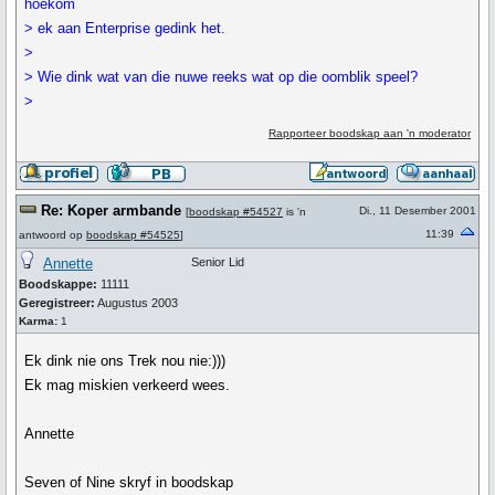
hoekom
> ek aan Enterprise gedink het.
>
> Wie dink wat van die nuwe reeks wat op die oomblik speel?
>
Rapporteer boodskap aan 'n moderator
Re: Koper armbande
Di., 11 Desember 2001
[
boodskap #54527
is 'n
11:39
antwoord op
boodskap #54525
]
Annette
Senior Lid
Boodskappe:
11111
Geregistreer:
Augustus 2003
Karma:
1
Ek dink nie ons Trek nou nie:)))
Ek mag miskien verkeerd wees.
Annette
Seven of Nine skryf in boodskap