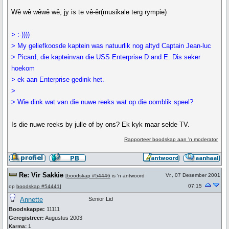
Wê wê wêwê wê, jy is te vê-êr(musikale terg rympie)
> :-))))
> My geliefkoosde kaptein was natuurlik nog altyd Captain Jean-luc
> Picard, die kapteinvan die USS Enterprise D and E. Dis seker
hoekom
> ek aan Enterprise gedink het.
>
> Wie dink wat van die nuwe reeks wat op die oomblik speel?
Is die nuwe reeks by julle of by ons? Ek kyk maar selde TV.
Rapporteer boodskap aan 'n moderator
Re: Vir Sakkie
Vr., 07 Desember 2001
[
boodskap #54446
is 'n antwoord
07:15
op
boodskap #54441
]
Annette
Senior Lid
Boodskappe:
11111
Geregistreer:
Augustus 2003
Karma:
1