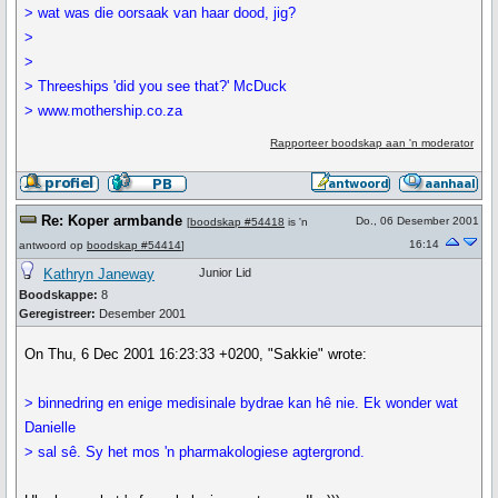
> wat was die oorsaak van haar dood, jig?
>
>
> Threeships 'did you see that?' McDuck
> www.mothership.co.za
Rapporteer boodskap aan 'n moderator
Re: Koper armbande
Do., 06 Desember 2001
[
boodskap #54418
is 'n
16:14
antwoord op
boodskap #54414
]
Kathryn Janeway
Junior Lid
Boodskappe:
8
Geregistreer:
Desember 2001
On Thu, 6 Dec 2001 16:23:33 +0200, "Sakkie" wrote:
> binnedring en enige medisinale bydrae kan hê nie. Ek wonder wat
Danielle
> sal sê. Sy het mos 'n pharmakologiese agtergrond.