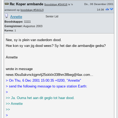
Re: Koper armbande
Do., 06 Desember 2001
[
boodskap #54416
is 'n
14:36
antwoord op
boodskap #54412
]
Annette
Senior Lid
Boodskappe:
11111
Geregistreer:
Augustus 2003
Karma:
1
Nee, sy is plein van ouderdom dood.
Hoe kon sy van jig dood wees? Sy het dan die armbandjie gedra?
Annette
wrote in message
news:l0su0ukvnckjgmrlj25skkln338hm38beg@4ax.com...
> On Thu, 6 Dec 2001 15:00:35 +0200, "Annette"
> send the following message to space station Earth:
>
>> Ja. Ouma het aan dit geglo tot haar dood.
>> Annette
>>
>