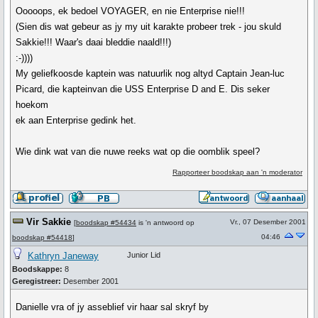
Ooooops, ek bedoel VOYAGER, en nie Enterprise nie!!!
(Sien dis wat gebeur as jy my uit karakte probeer trek - jou skuld
Sakkie!!! Waar's daai bleddie naald!!!)
:-))))
My geliefkoosde kaptein was natuurlik nog altyd Captain Jean-luc
Picard, die kapteinvan die USS Enterprise D and E. Dis seker
hoekom
ek aan Enterprise gedink het.
Wie dink wat van die nuwe reeks wat op die oomblik speel?
Rapporteer boodskap aan 'n moderator
Vir Sakkie
Vr., 07 Desember 2001
[
boodskap #54434
is 'n antwoord op
04:46
boodskap #54418
]
Kathryn Janeway
Junior Lid
Boodskappe:
8
Geregistreer:
Desember 2001
Danielle vra of jy asseblief vir haar sal skryf by