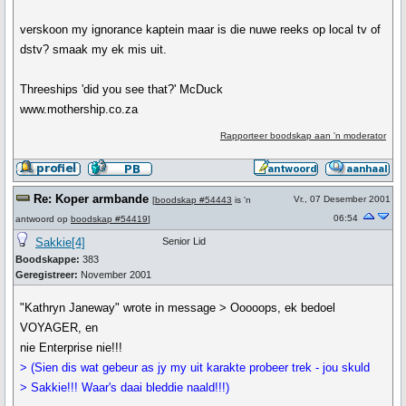
verskoon my ignorance kaptein maar is die nuwe reeks op local tv of
dstv? smaak my ek mis uit.
Threeships 'did you see that?' McDuck
www.mothership.co.za
Rapporteer boodskap aan 'n moderator
Re: Koper armbande
Vr., 07 Desember 2001
[
boodskap #54443
is 'n
06:54
antwoord op
boodskap #54419
]
Sakkie[4]
Senior Lid
Boodskappe:
383
Geregistreer:
November 2001
"Kathryn Janeway" wrote in message > Ooooops, ek bedoel
VOYAGER, en
nie Enterprise nie!!!
> (Sien dis wat gebeur as jy my uit karakte probeer trek - jou skuld
> Sakkie!!! Waar's daai bleddie naald!!!)