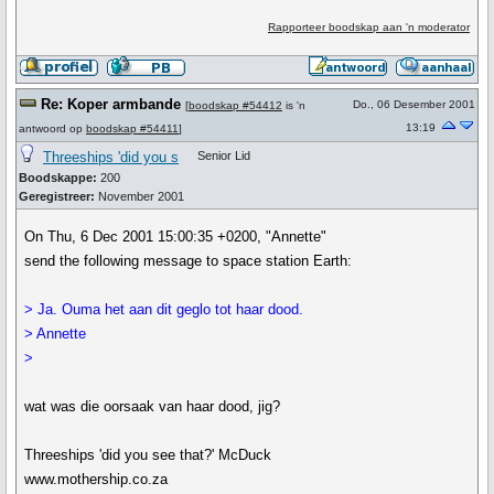
Rapporteer boodskap aan 'n moderator
Re: Koper armbande
Do., 06 Desember 2001
[
boodskap #54412
is 'n
13:19
antwoord op
boodskap #54411
]
Threeships 'did you s
Senior Lid
Boodskappe:
200
Geregistreer:
November 2001
On Thu, 6 Dec 2001 15:00:35 +0200, "Annette"
send the following message to space station Earth:
> Ja. Ouma het aan dit geglo tot haar dood.
> Annette
>
wat was die oorsaak van haar dood, jig?
Threeships 'did you see that?' McDuck
www.mothership.co.za