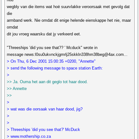
wegbly van die items wat hoë suurvlakke veroorsaak met gevolg dat
die
armband werk. Nie omdat dit enige helende eienskappe het nie, maar
omdat
dit jou vroeg waarsku dat jy verkeerd eet.
"Threeships 'did you see that?? ' Mcduck" wrote in
message news:l0su0ukvnckjgmrlj25skkln338hm38beg@4ax.com...
> On Thu, 6 Dec 2001 15:00:35 +0200, "Annette"
> send the following message to space station Earth:
>
>> Ja. Ouma het aan dit geglo tot haar dood.
>> Annette
>>
>
> wat was die oorsaak van haar dood, jig?
>
>
> Threeships 'did you see that?' McDuck
> www.mothership.co.za