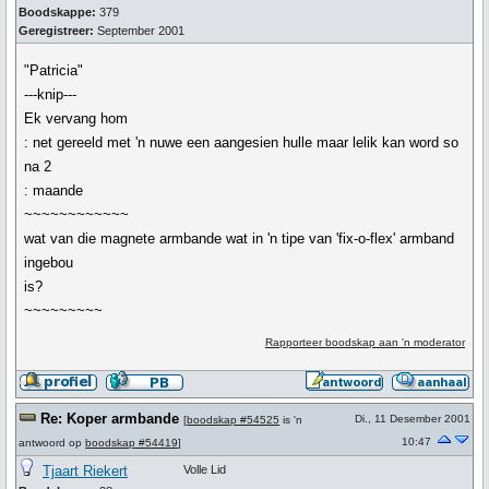
Boodskappe:
379
Geregistreer:
September 2001
"Patricia"
---knip---
Ek vervang hom
: net gereeld met 'n nuwe een aangesien hulle maar lelik kan word so
na 2
: maande
~~~~~~~~~~~~
wat van die magnete armbande wat in 'n tipe van 'fix-o-flex' armband
ingebou
is?
~~~~~~~~~
Rapporteer boodskap aan 'n moderator
Re: Koper armbande
Di., 11 Desember 2001
[
boodskap #54525
is 'n
10:47
antwoord op
boodskap #54419
]
Tjaart Riekert
Volle Lid