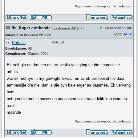
Rapporteer boodskap aan 'n moderator
Re: Koper armbande
Do., 06 Desember 2001
[
boodskap #54415
is 'n
14:26
antwoord op
boodskap #54409
]
Patricia
Volle Lid
Boodskappe:
48
Geregistreer:
Oktober 2001
Ek self glo en dra een en kry beslis verligting vir die sporadiese
artritis
wat ek met tye in my gewrigte ervaar, en as ek per toeval nie daai
armbandjie dra nie, dan is die pyn baie erger as daarmee. Ek vervang
hom
net gereeld met 'n nuwe een aangesien hulle maar lelik kan word so
na 2
maande
Rapporteer boodskap aan 'n moderator