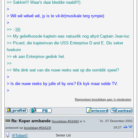
>> Sakkie!!! Waar's daai bleddie naald!!!)
>
> Wê wê wêwê wê, jy is te vê-êr(musikale terg rympie)
>
>> :-))))
>> My geliefkoosde kaptein was natuurlik nog altyd Captain Jean-luc
>> Picard, die kapteinvan die USS Enterprise D and E. Dis seker
hoekom
>> ek aan Enterprise gedink het.
>>
>> Wie dink wat van die nuwe reeks wat op die oomblik speel?
>
> Is die nuwe reeks by julle of by ons? Ek kyk maar selde TV.
>
Rapporteer boodskap aan 'n moderator
Re: Koper armbande
Vr., 07 Desember 2001
[
boodskap #54460
is 'n
19:27
antwoord op
boodskap #54415
]
®Tobie©
Senior Lid