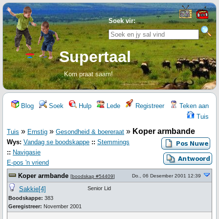
Soek vir:
Supertaal
Kom praat saam!
Blog
Soek
Hulp
Lede
Registreer
Teken aan
Tuis
»
»
»
Koper armbande
Tuis
Ernstig
Gesondheid & boereraat
Wys:
Vandag se boodskappe
::
Stemmings
::
Navigasie
E-pos 'n vriend
Koper armbande
Do., 06 Desember 2001 12:39
[
boodskap #54409
]
Sakkie[4]
Senior Lid
Boodskappe:
383
Geregistreer:
November 2001