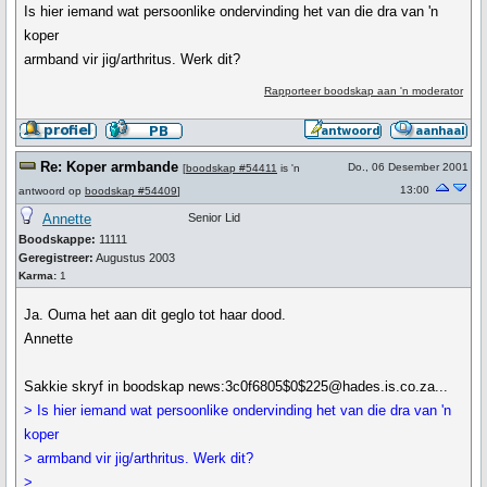
Is hier iemand wat persoonlike ondervinding het van die dra van 'n
koper
armband vir jig/arthritus. Werk dit?
Rapporteer boodskap aan 'n moderator
Re: Koper armbande
Do., 06 Desember 2001
[
boodskap #54411
is 'n
13:00
antwoord op
boodskap #54409
]
Annette
Senior Lid
Boodskappe:
11111
Geregistreer:
Augustus 2003
Karma:
1
Ja. Ouma het aan dit geglo tot haar dood.
Annette
Sakkie skryf in boodskap news:3c0f6805$0$225@hades.is.co.za...
> Is hier iemand wat persoonlike ondervinding het van die dra van 'n
koper
> armband vir jig/arthritus. Werk dit?
>