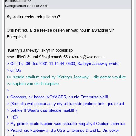
Boodskappe:
38
Geregistreer:
Oktober 2001
By watter reeks trek julle nou?
Ons het nou al die reekse gesien en wag nou in afwagting vir
Enterprise!
"Kathryn Janeway" skryf in boodskap
news:il6v0u8sumh92lvg1nouc6g55sjl4ottav@4ax.com...
> On Thu, 06 Dec 2001 11:14:44 -0500, Kathryn Janeway wrote:
> or. Op
>> hierdie stadium speel sy "Kathryn Janeway" - die eerste vroulike
>> kaptein van die Enterprise.
>
> Ooooops, ek bedoel VOYAGER, en nie Enterprise nie!!!
> (Sien dis wat gebeur as jy my uit karakte probeer trek - jou skuld
> Sakkie!!! Waar's daai bleddie naald!!!)
> :-))))
> My geliefkoosde kaptein was natuurlik nog altyd Captain Jean-luc
> Picard, die kapteinvan die USS Enterprise D and E. Dis seker