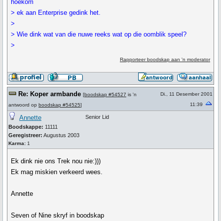
hoekom
> ek aan Enterprise gedink het.
>
> Wie dink wat van die nuwe reeks wat op die oomblik speel?
>
Rapporteer boodskap aan 'n moderator
Re: Koper armbande
Di., 11 Desember 2001
[
boodskap #54527
is 'n
11:39
antwoord op
boodskap #54525
]
Annette
Senior Lid
Boodskappe:
11111
Geregistreer:
Augustus 2003
Karma:
1
Ek dink nie ons Trek nou nie:)))
Ek mag miskien verkeerd wees.
Annette
Seven of Nine skryf in boodskap