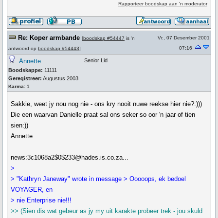
Rapporteer boodskap aan 'n moderator
Re: Koper armbande
Vr., 07 Desember 2001
[
boodskap #54447
is 'n
07:16
antwoord op
boodskap #54443
]
Annette
Senior Lid
Boodskappe:
11111
Geregistreer:
Augustus 2003
Karma:
1
Sakkie, weet jy nou nog nie - ons kry nooit nuwe reekse hier nie?:)))
Die een waarvan Danielle praat sal ons seker so oor 'n jaar of tien
sien:))
Annette
news:3c1068a2$0$233@hades.is.co.za...
>
> "Kathryn Janeway" wrote in message > Ooooops, ek bedoel
VOYAGER, en
> nie Enterprise nie!!!
>> (Sien dis wat gebeur as jy my uit karakte probeer trek - jou skuld