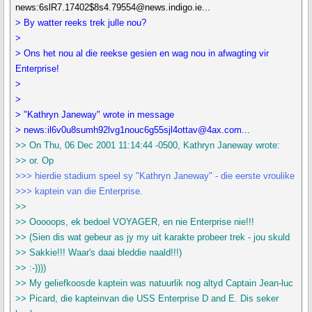
news:6slR7.17402$8s4.79554@news.indigo.ie...
> By watter reeks trek julle nou?
>
> Ons het nou al die reekse gesien en wag nou in afwagting vir
Enterprise!
>
>
> "Kathryn Janeway" wrote in message
> news:il6v0u8sumh92lvg1nouc6g55sjl4ottav@4ax.com...
>> On Thu, 06 Dec 2001 11:14:44 -0500, Kathryn Janeway wrote:
>> or. Op
>>> hierdie stadium speel sy "Kathryn Janeway" - die eerste vroulike
>>> kaptein van die Enterprise.
>>
>> Ooooops, ek bedoel VOYAGER, en nie Enterprise nie!!!
>> (Sien dis wat gebeur as jy my uit karakte probeer trek - jou skuld
>> Sakkie!!! Waar's daai bleddie naald!!!)
>> :-))))
>> My geliefkoosde kaptein was natuurlik nog altyd Captain Jean-luc
>> Picard, die kapteinvan die USS Enterprise D and E. Dis seker