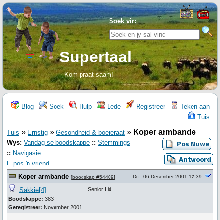
Soek vir:
Supertaal
Kom praat saam!
Blog
Soek
Hulp
Lede
Registreer
Teken aan
Tuis
»
»
»
Koper armbande
Tuis
Ernstig
Gesondheid & boereraat
Wys:
Vandag se boodskappe
::
Stemmings
::
Navigasie
E-pos 'n vriend
Koper armbande
Do., 06 Desember 2001 12:39
[
boodskap #54409
]
Sakkie[4]
Senior Lid
Boodskappe:
383
Geregistreer:
November 2001