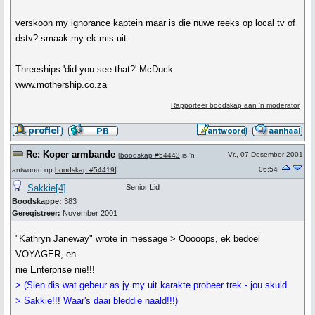
verskoon my ignorance kaptein maar is die nuwe reeks op local tv of
dstv? smaak my ek mis uit.
Threeships 'did you see that?' McDuck
www.mothership.co.za
Rapporteer boodskap aan 'n moderator
Re: Koper armbande
Vr., 07 Desember 2001
[
boodskap #54443
is 'n
06:54
antwoord op
boodskap #54419
]
Sakkie[4]
Senior Lid
Boodskappe:
383
Geregistreer:
November 2001
"Kathryn Janeway" wrote in message > Ooooops, ek bedoel
VOYAGER, en
nie Enterprise nie!!!
> (Sien dis wat gebeur as jy my uit karakte probeer trek - jou skuld
> Sakkie!!! Waar's daai bleddie naald!!!)