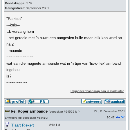
Boodskappe:
379
Geregistreer:
September 2001
"Patricia"
---knip---
Ek vervang hom
: net gereeld met 'n nuwe een aangesien hulle maar lelik kan word so
na 2
: maande
~~~~~~~~~~~~
wat van die magnete armbande wat in 'n tipe van 'fix-o-flex' armband
ingebou
is?
~~~~~~~~~
Rapporteer boodskap aan 'n moderator
Re: Koper armbande
Di., 11 Desember 2001
[
boodskap #54525
is 'n
10:47
antwoord op
boodskap #54419
]
Tjaart Riekert
Volle Lid