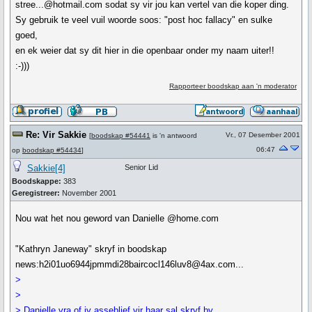
stree...@hotmail.com sodat sy vir jou kan vertel van die koper ding.
Sy gebruik te veel vuil woorde soos: "post hoc fallacy" en sulke
goed,
en ek weier dat sy dit hier in die openbaar onder my naam uiter!!
:-)))
Rapporteer boodskap aan 'n moderator
Re: Vir Sakkie
Vr., 07 Desember 2001
[
boodskap #54441
is 'n antwoord
06:47
op
boodskap #54434
]
Sakkie[4]
Senior Lid
Boodskappe:
383
Geregistreer:
November 2001
Nou wat het nou geword van Danielle @home.com
"Kathryn Janeway" skryf in boodskap
news:h2i01uo6944jpmmdi28baircocl146luv8@4ax.com...
>
>
> Danielle vra of jy asseblief vir haar sal skryf by