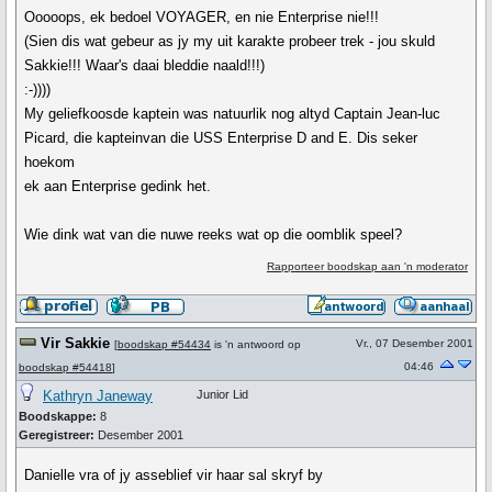
Ooooops, ek bedoel VOYAGER, en nie Enterprise nie!!!
(Sien dis wat gebeur as jy my uit karakte probeer trek - jou skuld
Sakkie!!! Waar's daai bleddie naald!!!)
:-))))
My geliefkoosde kaptein was natuurlik nog altyd Captain Jean-luc
Picard, die kapteinvan die USS Enterprise D and E. Dis seker
hoekom
ek aan Enterprise gedink het.
Wie dink wat van die nuwe reeks wat op die oomblik speel?
Rapporteer boodskap aan 'n moderator
Vir Sakkie
Vr., 07 Desember 2001
[
boodskap #54434
is 'n antwoord op
04:46
boodskap #54418
]
Kathryn Janeway
Junior Lid
Boodskappe:
8
Geregistreer:
Desember 2001
Danielle vra of jy asseblief vir haar sal skryf by