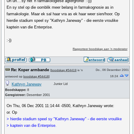
Uh uh....sy het 'n farmakologiese agtergrond! :-)))
En sy stel op die oomblik meer belang in farmakognosie as in
farmakologie. Maar ek sal haar vra as ek haar weer sien/hoor. Op
hierdie stadium speel sy "Kathryn Janeway" - die eerste vroulike
kaptein van die Enterprise.
:-))
Rapporteer boodskap aan 'n moderator
Re: Koper armbande
Do., 06 Desember 2001
[
boodskap #54419
is 'n
16:24
antwoord op
boodskap #54418
]
Kathryn Janeway
Junior Lid
Boodskappe:
8
Geregistreer:
Desember 2001
On Thu, 06 Dec 2001 11:14:44 -0500, Kathryn Janeway wrote:
or. Op
> hierdie stadium speel sy "Kathryn Janeway" - die eerste vroulike
> kaptein van die Enterprise.