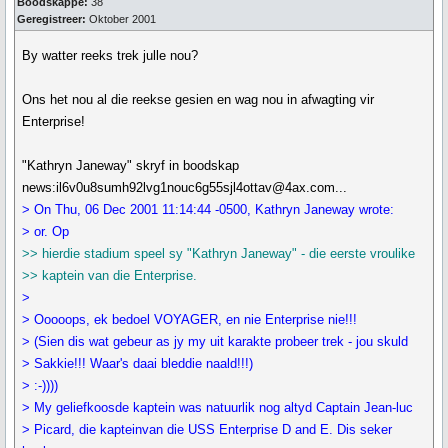
Boodskappe:
38
Geregistreer:
Oktober 2001
By watter reeks trek julle nou?
Ons het nou al die reekse gesien en wag nou in afwagting vir
Enterprise!
"Kathryn Janeway" skryf in boodskap
news:il6v0u8sumh92lvg1nouc6g55sjl4ottav@4ax.com...
> On Thu, 06 Dec 2001 11:14:44 -0500, Kathryn Janeway wrote:
> or. Op
>> hierdie stadium speel sy "Kathryn Janeway" - die eerste vroulike
>> kaptein van die Enterprise.
>
> Ooooops, ek bedoel VOYAGER, en nie Enterprise nie!!!
> (Sien dis wat gebeur as jy my uit karakte probeer trek - jou skuld
> Sakkie!!! Waar's daai bleddie naald!!!)
> :-))))
> My geliefkoosde kaptein was natuurlik nog altyd Captain Jean-luc
> Picard, die kapteinvan die USS Enterprise D and E. Dis seker