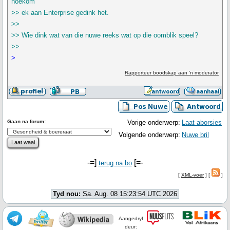
hoekom
>> ek aan Enterprise gedink het.
>>
>> Wie dink wat van die nuwe reeks wat op die oomblik speel?
>>
>
Rapporteer boodskap aan 'n moderator
Gaan na forum:
Vorige onderwerp:
Laat aborsies
Volgende onderwerp:
Nuwe bril
-=]
[=-
terug na bo
[
XML-voer
] [
]
Tyd nou:
Sa. Aug. 08 15:23:54 UTC 2026
Aangedryf
deur: