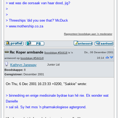
> wat was die oorsaak van haar dood, jig?
>
>
> Threeships 'did you see that?' McDuck
> www.mothership.co.za
Rapporteer boodskap aan 'n moderator
Re: Koper armbande
Do., 06 Desember 2001
[
boodskap #54418
is 'n
16:14
antwoord op
boodskap #54414
]
Kathryn Janeway
Junior Lid
Boodskappe:
8
Geregistreer:
Desember 2001
On Thu, 6 Dec 2001 16:23:33 +0200, "Sakkie" wrote:
> binnedring en enige medisinale bydrae kan hê nie. Ek wonder wat
Danielle
> sal sê. Sy het mos 'n pharmakologiese agtergrond.