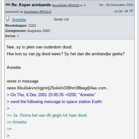
Re: Koper armbande
Do., 06 Desember 2001
[
boodskap #54416
is 'n
14:36
antwoord op
boodskap #54412
]
Annette
Senior Lid
Boodskappe:
11111
Geregistreer:
Augustus 2003
Karma:
1
Nee, sy is plein van ouderdom dood.
Hoe kon sy van jig dood wees? Sy het dan die armbandjie gedra?
Annette
wrote in message
news:l0su0ukvnckjgmrlj25skkln338hm38beg@4ax.com...
> On Thu, 6 Dec 2001 15:00:35 +0200, "Annette"
> send the following message to space station Earth:
>
>> Ja. Ouma het aan dit geglo tot haar dood.
>> Annette
>>
>