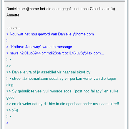
Danielle se @home het die gees gegaf - net soos Gloudina s'n:)))
Annette
.co.za...
> Nou wat het nou geword van Danielle @home.com
>
> "Kathryn Janeway" wrote in message
> news:h2i01uo6944jpmmdi28baircocl146luv8@4ax.com...
>>
>>
>> Danielle vra of jy asseblief vir haar sal skryf by
>> stree...@hotmail.com sodat sy vir jou kan vertel van die koper
ding.
>> Sy gebruik te veel vuil woorde soos: "post hoc fallacy" en sulke
goed,
>> en ek weier dat sy dit hier in die openbaar onder my naam uiter!!
>> :-)))
>>
>