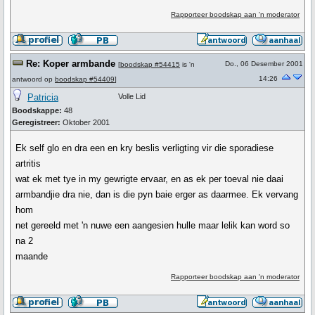
Rapporteer boodskap aan 'n moderator
Re: Koper armbande
Do., 06 Desember 2001
[
boodskap #54415
is 'n
14:26
antwoord op
boodskap #54409
]
Patricia
Volle Lid
Boodskappe:
48
Geregistreer:
Oktober 2001
Ek self glo en dra een en kry beslis verligting vir die sporadiese
artritis
wat ek met tye in my gewrigte ervaar, en as ek per toeval nie daai
armbandjie dra nie, dan is die pyn baie erger as daarmee. Ek vervang
hom
net gereeld met 'n nuwe een aangesien hulle maar lelik kan word so
na 2
maande
Rapporteer boodskap aan 'n moderator