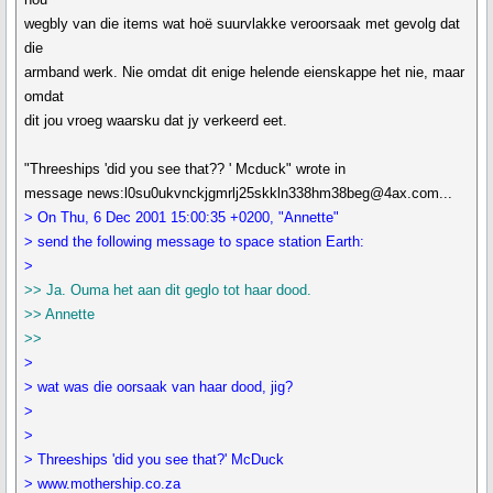
wegbly van die items wat hoë suurvlakke veroorsaak met gevolg dat
die
armband werk. Nie omdat dit enige helende eienskappe het nie, maar
omdat
dit jou vroeg waarsku dat jy verkeerd eet.
"Threeships 'did you see that?? ' Mcduck" wrote in
message news:l0su0ukvnckjgmrlj25skkln338hm38beg@4ax.com...
> On Thu, 6 Dec 2001 15:00:35 +0200, "Annette"
> send the following message to space station Earth:
>
>> Ja. Ouma het aan dit geglo tot haar dood.
>> Annette
>>
>
> wat was die oorsaak van haar dood, jig?
>
>
> Threeships 'did you see that?' McDuck
> www.mothership.co.za