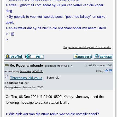
> stree...@hotmail.com sodat sy vir jou kan vertel van die koper
ding.
> Sy gebruik te veel vuil woorde soos: "post hoc fallacy" en sulke
goed,
> en ek weier dat sy dit hier in die openbaar onder my naam uiter!!
> :-)))
>
Rapporteer boodskap aan 'n moderator
Re: Koper armbande
Vr., 07 Desember 2001
[
boodskap #54442
is 'n
06:48
antwoord op
boodskap #54419
]
Threeships 'did you s
Senior Lid
Boodskappe:
200
Geregistreer:
November 2001
On Thu, 06 Dec 2001 11:24:09 -0500, Kathryn Janeway send the
following message to space station Earth:
> Wie dink wat van die nuwe reeks wat op die oomblik speel?