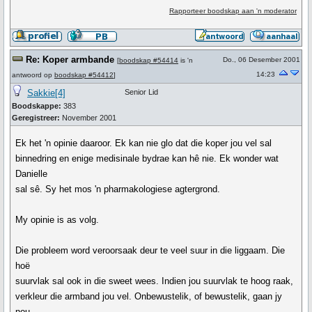
Rapporteer boodskap aan 'n moderator
Re: Koper armbande
Do., 06 Desember 2001
[
boodskap #54414
is 'n
14:23
antwoord op
boodskap #54412
]
Sakkie[4]
Senior Lid
Boodskappe:
383
Geregistreer:
November 2001
Ek het 'n opinie daaroor. Ek kan nie glo dat die koper jou vel sal
binnedring en enige medisinale bydrae kan hê nie. Ek wonder wat
Danielle
sal sê. Sy het mos 'n pharmakologiese agtergrond.
My opinie is as volg.
Die probleem word veroorsaak deur te veel suur in die liggaam. Die
hoë
suurvlak sal ook in die sweet wees. Indien jou suurvlak te hoog raak,
verkleur die armband jou vel. Onbewustelik, of bewustelik, gaan jy
nou