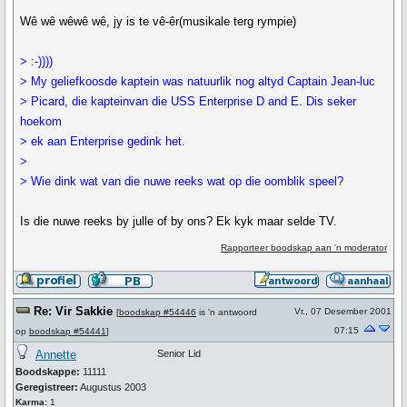
Wê wê wêwê wê, jy is te vê-êr(musikale terg rympie)
> :-))))
> My geliefkoosde kaptein was natuurlik nog altyd Captain Jean-luc
> Picard, die kapteinvan die USS Enterprise D and E. Dis seker
hoekom
> ek aan Enterprise gedink het.
>
> Wie dink wat van die nuwe reeks wat op die oomblik speel?
Is die nuwe reeks by julle of by ons? Ek kyk maar selde TV.
Rapporteer boodskap aan 'n moderator
Re: Vir Sakkie
Vr., 07 Desember 2001
[
boodskap #54446
is 'n antwoord
07:15
op
boodskap #54441
]
Annette
Senior Lid
Boodskappe:
11111
Geregistreer:
Augustus 2003
Karma:
1