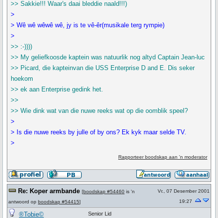
>> Sakkie!!! Waar's daai bleddie naald!!!)
>
> Wê wê wêwê wê, jy is te vê-êr(musikale terg rympie)
>
>> :-))))
>> My geliefkoosde kaptein was natuurlik nog altyd Captain Jean-luc
>> Picard, die kapteinvan die USS Enterprise D and E. Dis seker
hoekom
>> ek aan Enterprise gedink het.
>>
>> Wie dink wat van die nuwe reeks wat op die oomblik speel?
>
> Is die nuwe reeks by julle of by ons? Ek kyk maar selde TV.
>
Rapporteer boodskap aan 'n moderator
Re: Koper armbande
Vr., 07 Desember 2001
[
boodskap #54460
is 'n
19:27
antwoord op
boodskap #54415
]
®Tobie©
Senior Lid