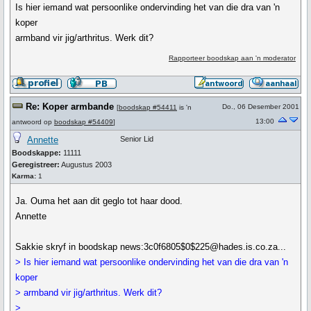
Is hier iemand wat persoonlike ondervinding het van die dra van 'n
koper
armband vir jig/arthritus. Werk dit?
Rapporteer boodskap aan 'n moderator
Re: Koper armbande
Do., 06 Desember 2001
[
boodskap #54411
is 'n
13:00
antwoord op
boodskap #54409
]
Annette
Senior Lid
Boodskappe:
11111
Geregistreer:
Augustus 2003
Karma:
1
Ja. Ouma het aan dit geglo tot haar dood.
Annette
Sakkie skryf in boodskap news:3c0f6805$0$225@hades.is.co.za...
> Is hier iemand wat persoonlike ondervinding het van die dra van 'n
koper
> armband vir jig/arthritus. Werk dit?
>