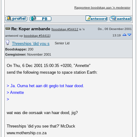
Rapporteer boodskap aan 'n moderator
Re: Koper armbande
Do., 06 Desember 2001
[
boodskap #54412
is 'n
13:19
antwoord op
boodskap #54411
]
Threeships 'did you s
Senior Lid
Boodskappe:
200
Geregistreer:
November 2001
On Thu, 6 Dec 2001 15:00:35 +0200, "Annette"
send the following message to space station Earth:
> Ja. Ouma het aan dit geglo tot haar dood.
> Annette
>
wat was die oorsaak van haar dood, jig?
Threeships 'did you see that?' McDuck
www.mothership.co.za