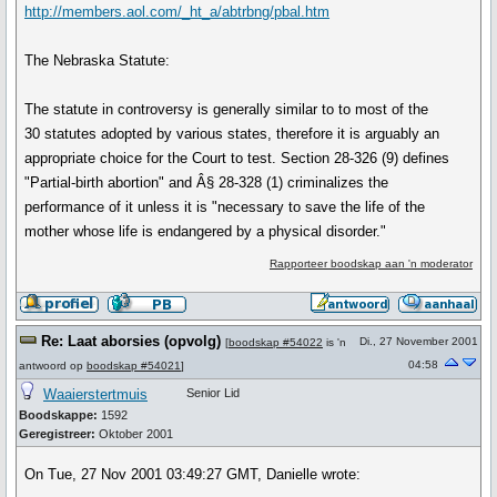
http://members.aol.com/_ht_a/abtrbng/pbal.htm
The Nebraska Statute:
The statute in controversy is generally similar to to most of the
30 statutes adopted by various states, therefore it is arguably an
appropriate choice for the Court to test. Section 28-326 (9) defines
"Partial-birth abortion" and Â§ 28-328 (1) criminalizes the
performance of it unless it is "necessary to save the life of the
mother whose life is endangered by a physical disorder."
Rapporteer boodskap aan 'n moderator
Re: Laat aborsies (opvolg)
Di., 27 November 2001
[
boodskap #54022
is 'n
04:58
antwoord op
boodskap #54021
]
Waaierstertmuis
Senior Lid
Boodskappe:
1592
Geregistreer:
Oktober 2001
On Tue, 27 Nov 2001 03:49:27 GMT, Danielle wrote: