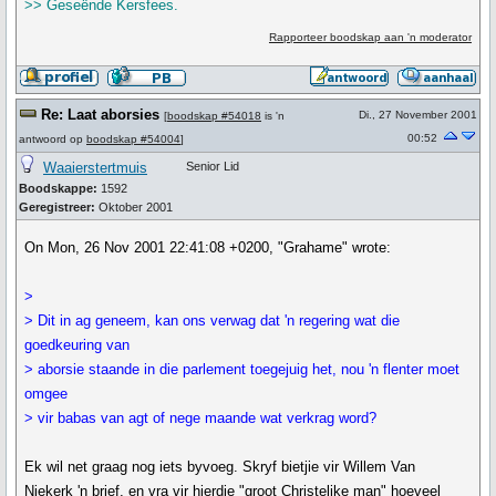
>> Geseënde Kersfees.
Rapporteer boodskap aan 'n moderator
Re: Laat aborsies
Di., 27 November 2001
[
boodskap #54018
is 'n
00:52
antwoord op
boodskap #54004
]
Waaierstertmuis
Senior Lid
Boodskappe:
1592
Geregistreer:
Oktober 2001
On Mon, 26 Nov 2001 22:41:08 +0200, "Grahame" wrote:
>
> Dit in ag geneem, kan ons verwag dat 'n regering wat die
goedkeuring van
> aborsie staande in die parlement toegejuig het, nou 'n flenter moet
omgee
> vir babas van agt of nege maande wat verkrag word?
Ek wil net graag nog iets byvoeg. Skryf bietjie vir Willem Van
Niekerk 'n brief, en vra vir hierdie "groot Christelike man" hoeveel