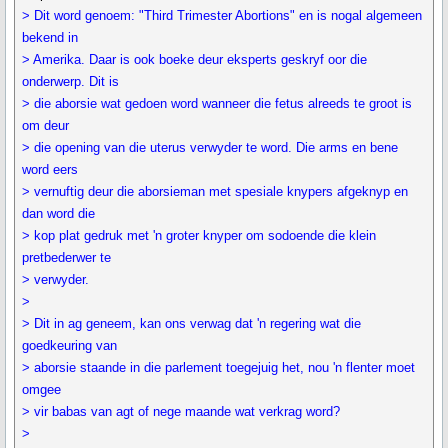
> Dit word genoem: "Third Trimester Abortions" en is nogal algemeen
bekend in
> Amerika. Daar is ook boeke deur eksperts geskryf oor die
onderwerp. Dit is
> die aborsie wat gedoen word wanneer die fetus alreeds te groot is
om deur
> die opening van die uterus verwyder te word. Die arms en bene
word eers
> vernuftig deur die aborsieman met spesiale knypers afgeknyp en
dan word die
> kop plat gedruk met 'n groter knyper om sodoende die klein
pretbederwer te
> verwyder.
>
> Dit in ag geneem, kan ons verwag dat 'n regering wat die
goedkeuring van
> aborsie staande in die parlement toegejuig het, nou 'n flenter moet
omgee
> vir babas van agt of nege maande wat verkrag word?
>