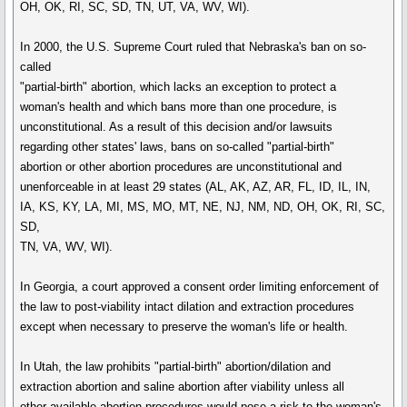
OH, OK, RI, SC, SD, TN, UT, VA, WV, WI).
In 2000, the U.S. Supreme Court ruled that Nebraska's ban on so-
called
"partial-birth" abortion, which lacks an exception to protect a
woman's health and which bans more than one procedure, is
unconstitutional. As a result of this decision and/or lawsuits
regarding other states' laws, bans on so-called "partial-birth"
abortion or other abortion procedures are unconstitutional and
unenforceable in at least 29 states (AL, AK, AZ, AR, FL, ID, IL, IN,
IA, KS, KY, LA, MI, MS, MO, MT, NE, NJ, NM, ND, OH, OK, RI, SC,
SD,
TN, VA, WV, WI).
In Georgia, a court approved a consent order limiting enforcement of
the law to post-viability intact dilation and extraction procedures
except when necessary to preserve the woman's life or health.
In Utah, the law prohibits "partial-birth" abortion/dilation and
extraction abortion and saline abortion after viability unless all
other available abortion procedures would pose a risk to the woman's