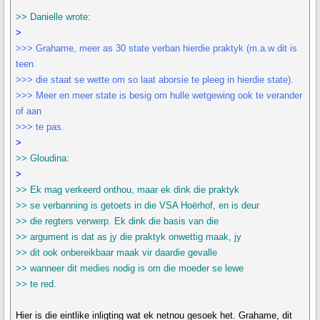
>> Danielle wrote:
>
>>> Grahame, meer as 30 state verban hierdie praktyk (m.a.w dit is
teen
>>> die staat se wette om so laat aborsie te pleeg in hierdie state).
>>> Meer en meer state is besig om hulle wetgewing ook te verander
of aan
>>> te pas.
>
>> Gloudina:
>
>> Ek mag verkeerd onthou, maar ek dink die praktyk
>> se verbanning is getoets in die VSA Hoërhof, en is deur
>> die regters verwerp. Ek dink die basis van die
>> argument is dat as jy die praktyk onwettig maak, jy
>> dit ook onbereikbaar maak vir daardie gevalle
>> wanneer dit medies nodig is om die moeder se lewe
>> te red.
Hier is die eintlike inligting wat ek netnou gesoek het. Grahame, dit