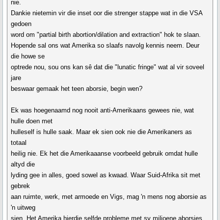
nie.
Dankie nietemin vir die inset oor die strenger stappe wat in die VSA
gedoen
word om "partial birth abortion/dilation and extraction" hok te slaan.
Hopende sal ons wat Amerika so slaafs navolg kennis neem. Deur
die howe se
optrede nou, sou ons kan sê dat die "lunatic fringe" wat al vir soveel
jare
beswaar gemaak het teen aborsie, begin wen?
Ek was hoegenaamd nog nooit anti-Amerikaans gewees nie, wat
hulle doen met
hulleself is hulle saak. Maar ek sien ook nie die Amerikaners as
totaal
heilig nie. Ek het die Amerikaaanse voorbeeld gebruik omdat hulle
altyd die
lyding gee in alles, goed sowel as kwaad. Waar Suid-Afrika sit met
gebrek
aan ruimte, werk, met armoede en Vigs, mag 'n mens nog aborsie as
'n uitweg
sien. Het Amerika hierdie selfde probleme met sy miljoene aborsies