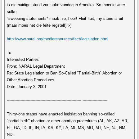
is die huidige stand van sake vandag in Amerika. So moenie weer
sulke
"sweeping statements" maak nie, hoor! Fluit fluit, my storie is uit
(maar moes net die feite regstel!) :-)
http://www.naral.org/mediaresources/fact/legislation.html
To:
Interested Parties
From: NARAL Legal Department
Re: State Legislation to Ban So-Called "Partial-Birth" Abortion or
Other Abortion Procedures
Date: January 3, 2001
------------------------------------------------------------ --------------------
Thirty-one states have enacted legislation banning so-called
"partial-birth" abortion or other abortion procedures (AL, AK, AZ, AR,
FL, GA, ID, IL, IN, IA, KS, KY, LA, MI, MS, MO, MT, NE, NJ, NM,
ND,