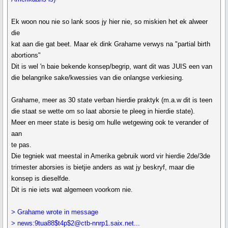
Ek woon nou nie so lank soos jy hier nie, so miskien het ek alweer
die
kat aan die gat beet. Maar ek dink Grahame verwys na "partial birth
abortions"
Dit is wel 'n baie bekende konsep/begrip, want dit was JUIS een van
die belangrike sake/kwessies van die onlangse verkiesing.
Grahame, meer as 30 state verban hierdie praktyk (m.a.w dit is teen
die staat se wette om so laat aborsie te pleeg in hierdie state).
Meer en meer state is besig om hulle wetgewing ook te verander of
aan
te pas.
Die tegniek wat meestal in Amerika gebruik word vir hierdie 2de/3de
trimester aborsies is bietjie anders as wat jy beskryf, maar die
konsep is dieselfde.
Dit is nie iets wat algemeen voorkom nie.
> Grahame wrote in message
> news:9tua88$t4p$2@ctb-nnrp1.saix.net...