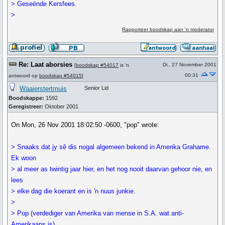
> Geseënde Kersfees.
>
Rapporteer boodskap aan 'n moderator
Re: Laat aborsies
Di., 27 November 2001
[
boodskap #54017
is 'n
00:31
antwoord op
boodskap #54015
]
Waaierstertmuis
Senior Lid
Boodskappe:
1592
Geregistreer:
Oktober 2001
On Mon, 26 Nov 2001 18:02:50 -0600, "pop" wrote:
> Snaaks dat jy sê dis nogal algemeen bekend in Amerika Grahame.
Ek woon
> al meer as twintig jaar hier, en het nog nooit daarvan gehoor nie, en
lees
> elke dag die koerant en is 'n nuus junkie.
>
> Pop (verdediger van Amerika van mense in S.A. wat anti-
Amerikaans is)