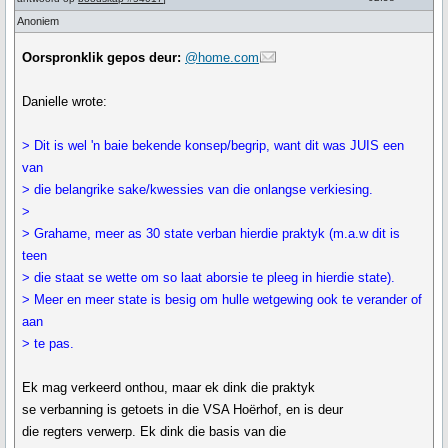
Anoniem
Oorspronklik gepos deur:
@home.com
Danielle wrote:
> Dit is wel 'n baie bekende konsep/begrip, want dit was JUIS een
van
> die belangrike sake/kwessies van die onlangse verkiesing.
>
> Grahame, meer as 30 state verban hierdie praktyk (m.a.w dit is
teen
> die staat se wette om so laat aborsie te pleeg in hierdie state).
> Meer en meer state is besig om hulle wetgewing ook te verander of
aan
> te pas.
Ek mag verkeerd onthou, maar ek dink die praktyk
se verbanning is getoets in die VSA Hoërhof, en is deur
die regters verwerp. Ek dink die basis van die