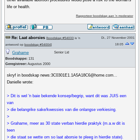
life or health.
Rapporteer boodskap aan 'n moderator
Re: Laat aborsies
Di., 27 November 2001
[
boodskap #54033
is 'n
18:05
antwoord op
boodskap #54004
]
Grahame
Senior Lid
Boodskappe:
131
Geregistreer:
Augustus 2000
skryf in boodskap news:3C0301E1.1A5A18C6@home.com...
Danielle wrote:
> Dit is wel 'n baie bekende konsep/begrip, want dit was JUIS een
van
> die belangrike sake/kwessies van die onlangse verkiesing.
>
> Grahame, meer as 30 state verban hierdie praktyk (m.a.w dit is
teen
> die staat se wette om so laat aborsie te pleeg in hierdie state).