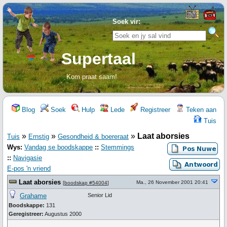
Soek vir:
Supertaal
Kom praat saam!
Blog
Soek
Hulp
Lede
Registreer
Teken aan
Tuis
»
»
»
Laat aborsies
Tuis
Ernstig
Gesondheid & boereraat
Wys:
Vandag se boodskappe
::
Stemmings
::
Navigasie
E-pos 'n vriend
Laat aborsies
Ma., 26 November 2001 20:41
[
boodskap #54004
]
Grahame
Senior Lid
Boodskappe:
131
Geregistreer:
Augustus 2000