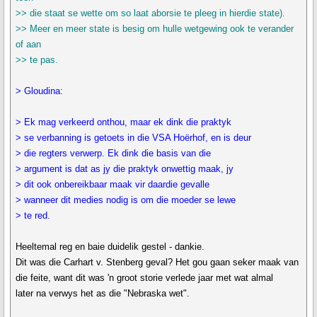
>> die staat se wette om so laat aborsie te pleeg in hierdie state).
>> Meer en meer state is besig om hulle wetgewing ook te verander
of aan
>> te pas.
> Gloudina:
> Ek mag verkeerd onthou, maar ek dink die praktyk
> se verbanning is getoets in die VSA Hoërhof, en is deur
> die regters verwerp. Ek dink die basis van die
> argument is dat as jy die praktyk onwettig maak, jy
> dit ook onbereikbaar maak vir daardie gevalle
> wanneer dit medies nodig is om die moeder se lewe
> te red.
Heeltemal reg en baie duidelik gestel - dankie.
Dit was die Carhart v. Stenberg geval? Het gou gaan seker maak van
die feite, want dit was 'n groot storie verlede jaar met wat almal
later na verwys het as die "Nebraska wet".