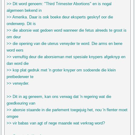
>> Dit word genoem: "Third Trimester Abortions" en is nogal
algemeen bekend in
>> Amerika. Daar is ook boeke deur eksperts geskryf oor die
onderwerp. Dit is
>> die aborsie wat gedoen word wanneer die fetus alreeds te groot is
om deur
>> die opening van die uterus verwyder te word. Die arms en bene
word eers
>> vernuftig deur die aborsieman met spesiale knypers afgeknyp en
dan word die
>> kop plat gedruk met 'n groter knyper om sodoende die klein
pretbederwer te
>> verwyder.
>> Dit in ag geneem, kan ons verwag dat 'n regering wat die
goedkeuring van
>> aborsie staande in die parlement toegejuig het, nou 'n flenter moet
omgee
>> vir babas van agt of nege maande wat verkrag word?