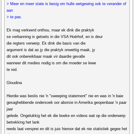
> Meer en meer state is besig om hulle wetgewing ook te verander of
aan
> te pas.
Ek mag verkeerd onthou, maar ek dink die praktyk
se verbanning is getoets in die VSA Hoërhof, en is deur
die regters verwerp. Ek dink die basis van die
argument is dat as jy die praktyk onwettig maak, jy
dit ook onbereikbaar maak vir daardie gevalle
wanneer dit medies nodig is om die moeder se lewe
te red.
Gloudina
Hierdie was beslis nie 'n "sweeping statement" nie en was in 'n baie
gesaghebbende ondersoek oor aborsie in Amerika geopenbaar 'n paar
jaar
gelede. Ongelukkig het ek die boeke en videos wat op die onderwerp
betrekking het lank
reeds laat versprei en dit is juis hieroor dat ek nie statistiek gegee het