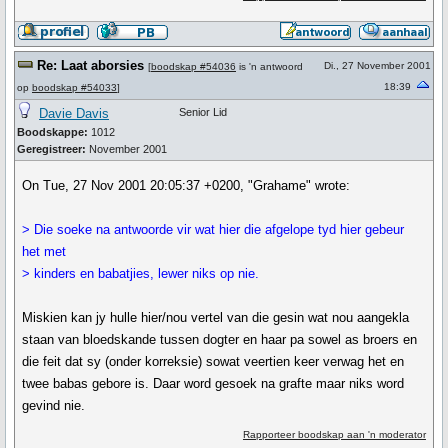
Re: Laat aborsies
Di., 27 November 2001
[
boodskap #54036
is 'n antwoord
18:39
op
boodskap #54033
]
Davie Davis
Senior Lid
Boodskappe:
1012
Geregistreer:
November 2001
On Tue, 27 Nov 2001 20:05:37 +0200, "Grahame" wrote:
> Die soeke na antwoorde vir wat hier die afgelope tyd hier gebeur
het met
> kinders en babatjies, lewer niks op nie.
Miskien kan jy hulle hier/nou vertel van die gesin wat nou aangekla
staan van bloedskande tussen dogter en haar pa sowel as broers en
die feit dat sy (onder korreksie) sowat veertien keer verwag het en
twee babas gebore is. Daar word gesoek na grafte maar niks word
gevind nie.
Rapporteer boodskap aan 'n moderator