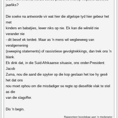
jaarliks?
Die soeke na antwoorde vir wat hier die afgelope tyd hier gebeur het
met
kinders en babatjies, lewer niks op nie. Ek kan die wêreld nie
verander nie
- dit besef ek terdeë. Maar as 'n mens wil wegbeweeg van
veralgemening
(sweeping statements) of rassistiese gevolgtrekkings, dan trek ons 'n
blank.
Ek dink dat, in die Suid-Afrikaanse situasie, ons onder-President
Jacob
Zuma, nou die aand die spyker op die kop geslaan het toe hy gesê
het dat ons
nou moet ophou om die misdadiger se regte op dieselfde vlak te stel
as die
van die slagoffer.
Dis 'n begin.
Rapporteer boodskap aan 'n moderator