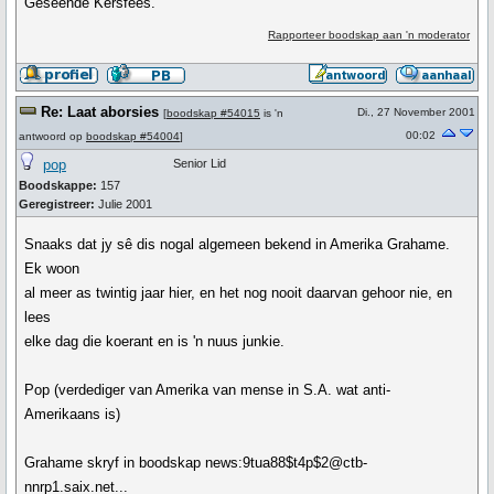
Geseënde Kersfees.
Rapporteer boodskap aan 'n moderator
Re: Laat aborsies
Di., 27 November 2001
[
boodskap #54015
is 'n
00:02
antwoord op
boodskap #54004
]
pop
Senior Lid
Boodskappe:
157
Geregistreer:
Julie 2001
Snaaks dat jy sê dis nogal algemeen bekend in Amerika Grahame.
Ek woon
al meer as twintig jaar hier, en het nog nooit daarvan gehoor nie, en
lees
elke dag die koerant en is 'n nuus junkie.
Pop (verdediger van Amerika van mense in S.A. wat anti-
Amerikaans is)
Grahame skryf in boodskap news:9tua88$t4p$2@ctb-
nnrp1.saix.net...