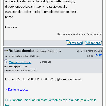
argument is dat as jy die praktyk onwettig maak, jy
dit ook onbereikbaar maak vir daardie gevalle
wanneer dit medies nodig is om die moeder se lewe
te red.
Gloudina
Rapporteer boodskap aan 'n moderator
Re: Laat aborsies
Di., 27 November 2001
[
boodskap #54021
is 'n
03:49
antwoord op
boodskap #54004
]
Waaierstertmuis
Senior Lid
Boodskappe:
1592
Geregistreer:
Oktober 2001
On Tue, 27 Nov 2001 02:58:31 GMT, @home.com wrote:
> Danielle wrote:
>> Grahame, meer as 30 state verban hierdie praktyk (m.a.w dit is
teen