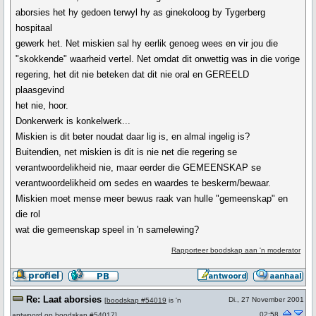
aborsies het hy gedoen terwyl hy as ginekoloog by Tygerberg
hospitaal
gewerk het. Net miskien sal hy eerlik genoeg wees en vir jou die
"skokkende" waarheid vertel. Net omdat dit onwettig was in die vorige
regering, het dit nie beteken dat dit nie oral en GEREELD
plaasgevind
het nie, hoor.
Donkerwerk is konkelwerk...
Miskien is dit beter noudat daar lig is, en almal ingelig is?
Buitendien, net miskien is dit is nie net die regering se
verantwoordelikheid nie, maar eerder die GEMEENSKAP se
verantwoordelikheid om sedes en waardes te beskerm/bewaar.
Miskien moet mense meer bewus raak van hulle "gemeenskap" en
die rol
wat die gemeenskap speel in 'n samelewing?
Rapporteer boodskap aan 'n moderator
Re: Laat aborsies
Di., 27 November 2001
[
boodskap #54019
is 'n
02:58
antwoord op
boodskap #54017
]