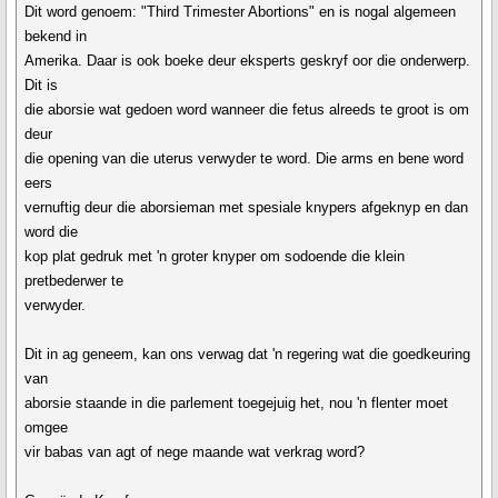
Dit word genoem: "Third Trimester Abortions" en is nogal algemeen
bekend in
Amerika. Daar is ook boeke deur eksperts geskryf oor die onderwerp.
Dit is
die aborsie wat gedoen word wanneer die fetus alreeds te groot is om
deur
die opening van die uterus verwyder te word. Die arms en bene word
eers
vernuftig deur die aborsieman met spesiale knypers afgeknyp en dan
word die
kop plat gedruk met 'n groter knyper om sodoende die klein
pretbederwer te
verwyder.
Dit in ag geneem, kan ons verwag dat 'n regering wat die goedkeuring
van
aborsie staande in die parlement toegejuig het, nou 'n flenter moet
omgee
vir babas van agt of nege maande wat verkrag word?