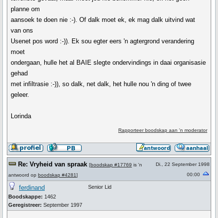
planne om
aansoek te doen nie :-). Of dalk moet ek, ek mag dalk uitvind wat
van ons
Usenet pos word :-)). Ek sou egter eers 'n agtergrond verandering
moet
ondergaan, hulle het al BAIE slegte ondervindings in daai organisasie
gehad
met infiltrasie :-)), so dalk, net dalk, het hulle nou 'n ding of twee
geleer.
Lorinda
Rapporteer boodskap aan 'n moderator
Re: Vryheid van spraak
Di., 22 September 1998
[
boodskap #17769
is 'n
00:00
antwoord op
boodskap #4281
]
ferdinand
Senior Lid
Boodskappe:
1462
Geregistreer:
September 1997