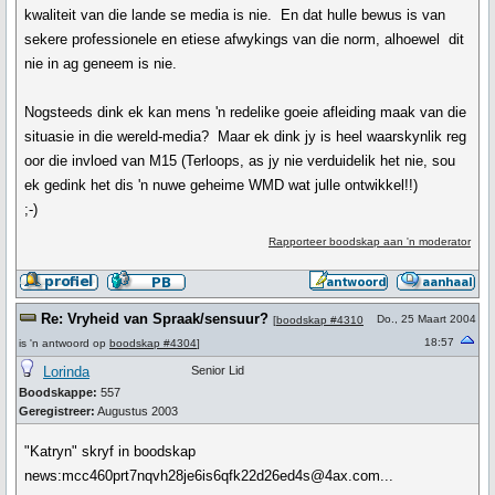
kwaliteit van die lande se media is nie. En dat hulle bewus is van
sekere professionele en etiese afwykings van die norm, alhoewel dit
nie in ag geneem is nie.
Nogsteeds dink ek kan mens 'n redelike goeie afleiding maak van die
situasie in die wereld-media? Maar ek dink jy is heel waarskynlik reg
oor die invloed van M15 (Terloops, as jy nie verduidelik het nie, sou
ek gedink het dis 'n nuwe geheime WMD wat julle ontwikkel!!)
;-)
Rapporteer boodskap aan 'n moderator
Re: Vryheid van Spraak/sensuur?
Do., 25 Maart 2004
[
boodskap #4310
18:57
is 'n antwoord op
boodskap #4304
]
Lorinda
Senior Lid
Boodskappe:
557
Geregistreer:
Augustus 2003
"Katryn" skryf in boodskap
news:mcc460prt7nqvh28je6is6qfk22d26ed4s@4ax.com...