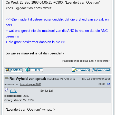
On Wed, 23 Sep 1998 04:05:25 +0300, "Leendert van Oostrum"
<oos...@geocities.com> wrote:
<<>Die insident illustreer egter duidelik dat die vryheid van spraak en
pers
> wat ons geniet nie die maaksel van die ANC is nie, en dat die ANC
geensins
> die groot beskermer daarvan is nie.>>
So wie se maaksel is dit dan Leendert?
Rapporteer boodskap aan 'n moderator
Re: Vryheid van spraak
Di., 22 September 1998
[
boodskap #17796
is 'n
00:00
antwoord op
boodskap #4281
]
G.B.
Senior Lid
Boodskappe:
2157
Geregistreer:
Mei 1997
"Leendert van Oostrum" writes: >