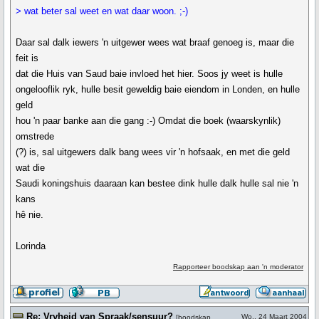
> wat beter sal weet en wat daar woon. ;-)
Daar sal dalk iewers 'n uitgewer wees wat braaf genoeg is, maar die
feit is
dat die Huis van Saud baie invloed het hier. Soos jy weet is hulle
ongelooflik ryk, hulle besit geweldig baie eiendom in Londen, en hulle
geld
hou 'n paar banke aan die gang :-) Omdat die boek (waarskynlik)
omstrede
(?) is, sal uitgewers dalk bang wees vir 'n hofsaak, en met die geld
wat die
Saudi koningshuis daaraan kan bestee dink hulle dalk hulle sal nie 'n
kans
hê nie.
Lorinda
Rapporteer boodskap aan 'n moderator
Re: Vryheid van Spraak/sensuur?
Wo., 24 Maart 2004
[
boodskap