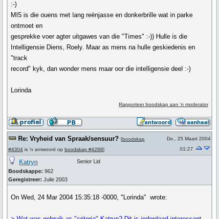
:-)
MI5 is die ouens met lang reënjasse en donkerbrille wat in parke
ontmoet en
gesprekke voer agter uitgawes van die "Times" :-)) Hulle is die
Intelligensie Diens, Roely. Maar as mens na hulle geskiedenis en
"track
record" kyk, dan wonder mens maar oor die intelligensie deel :-)
Lorinda
Rapporteer boodskap aan 'n moderator
Re: Vryheid van Spraak/sensuur?
Do., 25 Maart 2004
[
boodskap
01:27
#4304
is 'n antwoord op
boodskap #4288
]
Katryn
Senior Lid
Boodskappe:
962
Geregistreer:
Julie 2003
On Wed, 24 Mar 2004 15:35:18 -0000, "Lorinda" wrote:
> Wat was gebruik as "criteria" Katryn? Dit is inderdaad interessant.