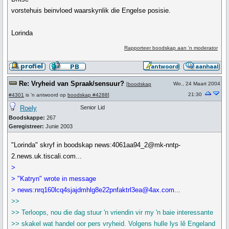
vorstehuis beinvloed waarskynlik die Engelse posisie.
Lorinda
Rapporteer boodskap aan 'n moderator
Re: Vryheid van Spraak/sensuur?
Wo., 24 Maart 2004
[
boodskap
21:30
#4301
is 'n antwoord op
boodskap #4288
]
Roely
Senior Lid
Boodskappe:
267
Geregistreer:
Junie 2003
"Lorinda" skryf in boodskap news:4061aa94_2@mk-nntp-
2.news.uk.tiscali.com...
>
> "Katryn" wrote in message
> news:nrq160lcq4sjajdmhlg8e22pnfaktrl3ea@4ax.com...
>>
>> Terloops, nou die dag stuur 'n vriendin vir my 'n baie interessante
>> skakel wat handel oor pers vryheid. Volgens hulle lys lê Engeland