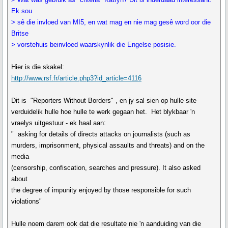
Ek sou
> sê die invloed van MI5, en wat mag en nie mag gesê word oor die
Britse
> vorstehuis beinvloed waarskynlik die Engelse posisie.
Hier is die skakel:
http://www.rsf.fr/article.php3?id_article=4116
Dit is "Reporters Without Borders" , en jy sal sien op hulle site
verduidelik hulle hoe hulle te werk gegaan het. Het blykbaar 'n
vraelys uitgestuur - ek haal aan:
" asking for details of directs attacks on journalists (such as
murders, imprisonment, physical assaults and threats) and on the
media
(censorship, confiscation, searches and pressure). It also asked
about
the degree of impunity enjoyed by those responsible for such
violations"
Hulle noem darem ook dat die resultate nie 'n aanduiding van die