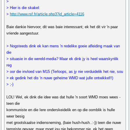
>
> Hier is die skakel:
>
http://www.rsf.fr/article.php3?id_article=4116
Baie dankie hiervoor, dit was baie interessant; ek het dit vir 'n paar
vriende aangestuur.
> Nogsteeds dink ek kan mens 'n redelike goeie afleiding maak van
die
> situasie in die wereld-media? Maar ek dink jy is heel waarskynlik
reg
> oor die invloed van M15 (Terloops, as jy nie verduidelik het nie, sou
> ek gedink het dis 'n nuwe geheime WMD wat julle ontwikkel!!)
> ;-)
LOL! Wel, ek dink die idee was dat hulle 'n soort WMD moes wees -
teen die
kommuniste en die Iere onderskeidelik en op die oomblik is hulle
weer besig
met grootskaalse indiensneming, (baie hush-hush..:-)) teen die nuwe
terroriste gevaar, maar moet jou nie bekommer nie, ek het geen