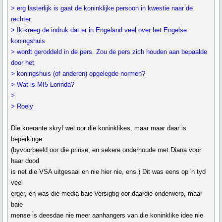
> erg lasterlijk is gaat de koninklijke persoon in kwestie naar de
rechter.
> Ik kreeg de indruk dat er in Engeland veel over het Engelse
koningshuis
> wordt geroddeld in de pers. Zou de pers zich houden aan bepaalde
door het
> koningshuis (of anderen) opgelegde normen?
> Wat is MI5 Lorinda?
>
> Roely
Die koerante skryf wel oor die koninklikes, maar maar daar is
beperkinge
(byvoorbeeld oor die prinse, en sekere onderhoude met Diana voor
haar dood
is net die VSA uitgesaai en nie hier nie, ens.) Dit was eens op 'n tyd
veel
erger, en was die media baie versigtig oor daardie onderwerp, maar
baie
mense is deesdae nie meer aanhangers van die koninklike idee nie