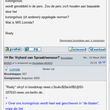
koningshuis
wordt geroddeld in de pers. Zou de pers zich houden aan bepaalde
door het
koningshuis (of anderen) opgelegde normen?
Wat is MI5 Lorinda?
Roely
Rapporteer boodskap aan 'n moderator
Re: Vryheid van Spraak/sensuur?
Wo., 24 Maart 2004
[
boodskap
22:15
#4303
is 'n antwoord op
boodskap #4301
]
Lorinda
Senior Lid
Boodskappe:
557
Geregistreer:
Augustus 2003
"Roely" skryf in boodskap news:c3sukv$2bick8$1@ID-
187610.news.uni-berlin.de...
>
> Over ons koningshuis wordt heel wat geschreven in "de bladen",
maar als het