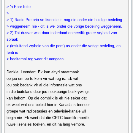
> 'n Paar feite:
>
> 1) Radio Pretoria se lisensie is nog nie onder die huidige bedeling
> weggeneem nie - dit is wel onder die vorige bedeling weggeneem.
> 2) Tot dusver was daar inderdaad onmeetlik groter vryheid van
spraak
> (insluitend vryheid van die pers) as onder die vorige bedeling, en
ferdi is
> heeltemal reg waar dit aangaan.
Dankie, Leendert. Ek kan altyd staatmaak
op jou om op te kom vir wat reg is. Ek wil
jou ook bedank vir al die informasie wat ons
in die buiteland deur jou noukeurige beskrywings
kan bekom. Op die oomblik is ek nie seker dat
ek weet wat ons beleid hier in Kanada is teenoor
groepe wat radiostasies en televisie-kanale wil
begin nie. Ek weet dat die CRTC taamlik moeilik
nuwe lisensies toeken, en dit na lang verhore.