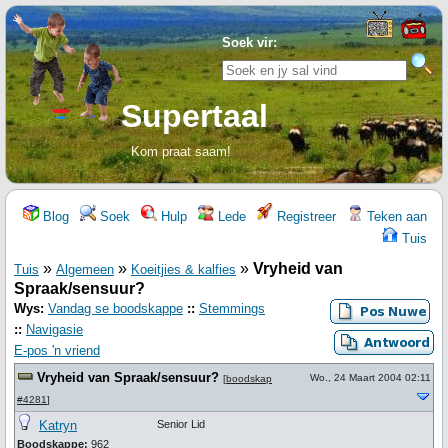
Soek vir:
Supertaal
Kom praat saam!
Blog
Soek
Hulp
Lede
Registreer
Teken aan
Tuis
»
»
»
Vryheid van
Tuis
Algemeen
Koeitjies & kalfies
Spraak/sensuur?
Wys:
Vandag se boodskappe
::
Stemmings
::
Navigasie
E-pos 'n vriend
Vryheid van Spraak/sensuur?
Wo., 24 Maart 2004 02:11
[
boodskap
#4281
]
Katryn
Senior Lid
Boodskappe:
962