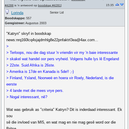
15:35
#4288
is 'n antwoord op
boodskap #4281
]
Lorinda
Senior Lid
Boodskappe:
557
Geregistreer:
Augustus 2003
"Katryn" skryf in boodskap
news:nrq160lcq4sjajdmhlg8e22pnfaktrl3ea@4ax.com...
>
> Terloops, nou die dag stuur 'n vriendin vir my 'n baie interessante
> skakel wat handel oor pers vryheid. Volgens hulle lys lê Engeland
> 22ste. Suid Afrika is 26ste.
> Amerika is 17de en Kanada is 5de!! ;-)
> Finland, Ysland, Noorweë en hoera vir Roely, Nederland, is die
eerste
> 4 lande met die mees vrye pers.
> Nogal interessant, nê?
Wat was gebruik as "criteria" Katryn? Dit is inderdaad interessant. Ek
sou
sê die invloed van MI5, en wat mag en nie mag gesê word oor die
Britse