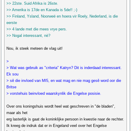
>> 22ste. Suid Afrika is 26ste.
>> Amerika is 17de en Kanada is 5de!! ;-)
>> Finland, Ysland, Noorweë en hoera vir Roely, Nederland, is die
eerste
>> 4 lande met die mees vrye pers.
>> Nogal interessant, nè?
Nou, ik steek meteen de vlag uit!
>
> Wat was gebruik as "criteria" Katryn? Dit is inderdaad interessant.
Ek sou
> sê die invloed van MI5, en wat mag en nie mag gesê word oor die
Britse
> vorstehuis beinvloed waarskynlik die Engelse posisie.
Over ons koningshuis wordt heel wat geschreven in "de bladen",
maar als het
erg lasterlijk is gaat de koninklijke persoon in kwestie naar de rechter.
Ik kreeg de indruk dat er in Engeland veel over het Engelse