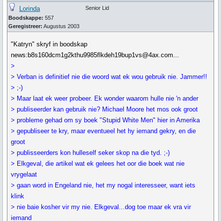
Lorinda
Senior Lid
Boodskappe:
557
Geregistreer:
Augustus 2003
"Katryn" skryf in boodskap
news:b8s160dcm1g2kthu9985flkdeh19bup1vs@4ax.com...
>
> Verban is definitief nie die woord wat ek wou gebruik nie. Jammer!!
> ;-)
> Maar laat ek weer probeer. Ek wonder waarom hulle nie 'n ander
> publiseerder kan gebruik nie? Michael Moore het mos ook groot
> probleme gehad om sy boek "Stupid White Men" hier in Amerika
> gepubliseer te kry, maar eventueel het hy iemand gekry, en die
groot
> publisseerders kon hulleself seker skop na die tyd. ;-)
> Elkgeval, die artikel wat ek gelees het oor die boek wat nie
vrygelaat
> gaan word in Engeland nie, het my nogal interesseer, want iets
klink
> nie baie kosher vir my nie. Elkgeval...dog toe maar ek vra vir
iemand