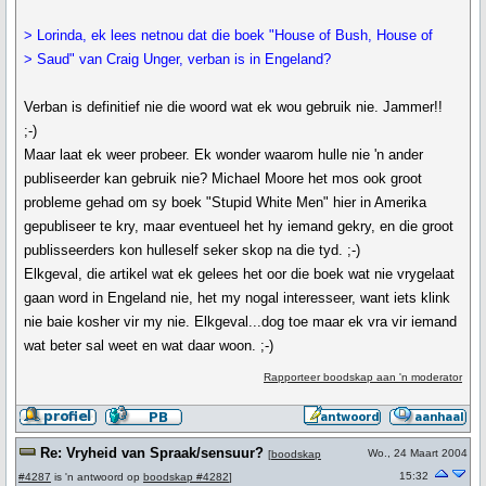
> Lorinda, ek lees netnou dat die boek "House of Bush, House of
> Saud" van Craig Unger, verban is in Engeland?
Verban is definitief nie die woord wat ek wou gebruik nie. Jammer!!
;-)
Maar laat ek weer probeer. Ek wonder waarom hulle nie 'n ander
publiseerder kan gebruik nie? Michael Moore het mos ook groot
probleme gehad om sy boek "Stupid White Men" hier in Amerika
gepubliseer te kry, maar eventueel het hy iemand gekry, en die groot
publisseerders kon hulleself seker skop na die tyd. ;-)
Elkgeval, die artikel wat ek gelees het oor die boek wat nie vrygelaat
gaan word in Engeland nie, het my nogal interesseer, want iets klink
nie baie kosher vir my nie. Elkgeval...dog toe maar ek vra vir iemand
wat beter sal weet en wat daar woon. ;-)
Rapporteer boodskap aan 'n moderator
Re: Vryheid van Spraak/sensuur?
Wo., 24 Maart 2004
[
boodskap
15:32
#4287
is 'n antwoord op
boodskap #4282
]