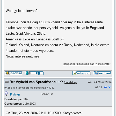
Weet jy iets hiervan?
Terloops, nou die dag stuur 'n vriendin vir my 'n baie interessante
skakel wat handel oor pers vryheid. Volgens hulle lys lê Engeland
22ste. Suid Afrika is 26ste.
Amerika is 17de en Kanada is 5de!! ;-)
Finland, Ysland, Noorweë en hoera vir Roely, Nederland, is die eerste
4 lande met die mees vrye pers.
Nogal interessant, nè?
Rapporteer boodskap aan 'n moderator
Re: Vryheid van Spraak/sensuur?
Wo., 24 Maart 2004
[
boodskap
02:27
#4282
is 'n antwoord op
boodskap #4281
]
Katryn
Senior Lid
Boodskappe:
962
Geregistreer:
Julie 2003
On Tue, 23 Mar 2004 21:11:10 -0500, Katryn wrote: