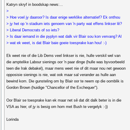
Katryn skryf in boodskap news:...
>
> Hoe voel jy daaroor? Is daar enige werklike alternatief? Ek onthou
> jy het op 'n stadium iets genoem van 'n party wat effens linkser lê?
> Liberal Democrats of so iets?
> Is daar iemand in die pyplyn wat dalk vir Blair sou kon vervang? Al
> wat ek weet, is dat Blair baie goeie toesprake kan hou! :-)
Ek weet nie of die Lib Dems veel linkser is nie, hulle verskil wel van
die amptelike Labour sienings oor 'n paar dinge (hulle was byvoorbeeld
teen die Irak debakel), maar mens weet nie of dit maar nou net gewoon
opposisie sienings is nie, wat ook maar sal verander as hulle aan
bewind kom. Die gunsteling om by Blair oor te neem op die oomblik is
Gordon Brown (huidige "Chancellor of the Exchequer").
Oor Blair se toesprake kan ek maar net sê dat dit dalk beter is in die
VSA as hier, of jy is besig om hom met Bush te vergelyk :-))
Lorinda