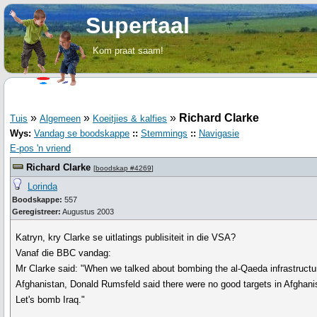
Supertaal
Kom praat saam!
»
»
»
Richard Clarke
Tuis
Algemeen
Koeitjies & kalfies
Wys:
Vandag se boodskappe
::
Stemmings
::
Navigasie
E-pos 'n vriend
Richard Clarke
[
boodskap #4269
]
Lorinda
Boodskappe:
557
Geregistreer:
Augustus 2003
Katryn, kry Clarke se uitlatings publisiteit in die VSA?
Vanaf die BBC vandag:
Mr Clarke said: "When we talked about bombing the al-Qaeda infrastructu
Afghanistan, Donald Rumsfeld said there were no good targets in Afghani
Let's bomb Iraq."