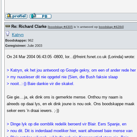
Re: Richard Clarke
[
boodskap #4305
is 'n antwoord op
boodskap #4284
]
Katryn
Boodskappe:
962
Geregistreer:
Julie 2003
On 24 Mar 2004 06:43:05 -0800, lor...@freint.fsnet.co.uk (Lorinda) wrote:
> Katryn, ek het jou antwoord op Google gekry, om een of ander rede her
> my nuusleser dit nie opgetel nie (Sien, die Bush faksie slaap
> nooit..:-)) Baie dankie vir die skakel.
Gie gie....ja, ek dink ons is gemerkte mense. Onthou my naam is
alreeds op daai lys, en ek dink joune is nou ook. Ons boodskappe maak
seker eers 'n draai iewers. ;-))
> Dinge lyk op die oomblik redelik beroerd vir Blair. Eers Spanje, en
> nou dit. Dit is inderdaad moeliker hier, want alhoewel baie mense van