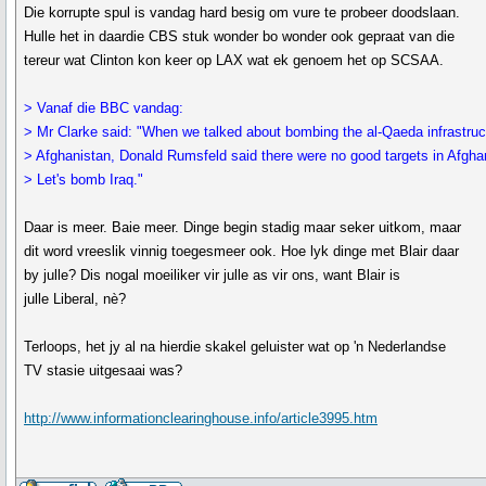
Die korrupte spul is vandag hard besig om vure te probeer doodslaan.
Hulle het in daardie CBS stuk wonder bo wonder ook gepraat van die
tereur wat Clinton kon keer op LAX wat ek genoem het op SCSAA.
> Vanaf die BBC vandag:
> Mr Clarke said: "When we talked about bombing the al-Qaeda infrastruc
> Afghanistan, Donald Rumsfeld said there were no good targets in Afgha
> Let's bomb Iraq."
Daar is meer. Baie meer. Dinge begin stadig maar seker uitkom, maar
dit word vreeslik vinnig toegesmeer ook. Hoe lyk dinge met Blair daar
by julle? Dis nogal moeiliker vir julle as vir ons, want Blair is
julle Liberal, nè?
Terloops, het jy al na hierdie skakel geluister wat op 'n Nederlandse
TV stasie uitgesaai was?
http://www.informationclearinghouse.info/article3995.htm