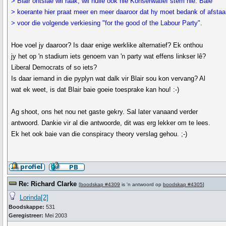
> Blair ontslae wil raak, wil hulle ook nie Konserwatief stem nie. Baie
> koerante hier praat meer en meer daaroor dat hy moet bedank of afsta
> voor die volgende verkiesing "for the good of the Labour Party".
Hoe voel jy daaroor? Is daar enige werklike alternatief? Ek onthou
jy het op 'n stadium iets genoem van 'n party wat effens linkser lê?
Liberal Democrats of so iets?
Is daar iemand in die pyplyn wat dalk vir Blair sou kon vervang? Al
wat ek weet, is dat Blair baie goeie toesprake kan hou! :-)
Ag shoot, ons het nou net gaste gekry. Sal later vanaand verder
antwoord. Dankie vir al die antwoorde, dit was erg lekker om te lees.
Ek het ook baie van die conspiracy theory verslag gehou. ;-)
Re: Richard Clarke
[
boodskap #4309
is 'n antwoord op
boodskap #4305
]
Lorinda[2]
Boodskappe:
531
Geregistreer:
Mei 2003