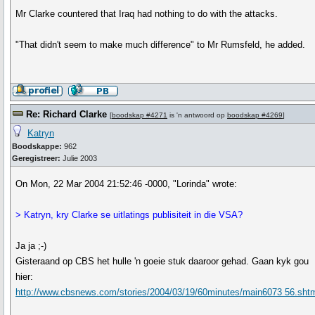
Mr Clarke countered that Iraq had nothing to do with the attacks.
"That didn't seem to make much difference" to Mr Rumsfeld, he added.
Re: Richard Clarke
[
boodskap #4271
is 'n antwoord op
boodskap #4269
]
Katryn
Boodskappe:
962
Geregistreer:
Julie 2003
On Mon, 22 Mar 2004 21:52:46 -0000, "Lorinda" wrote:
> Katryn, kry Clarke se uitlatings publisiteit in die VSA?
Ja ja ;-)
Gisteraand op CBS het hulle 'n goeie stuk daaroor gehad. Gaan kyk gou
hier:
http://www.cbsnews.com/stories/2004/03/19/60minutes/main6073 56.sht