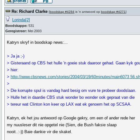
Re: Richard Clarke
[
boodskap #4284
is 'n antwoord op
boodskap #4271
]
Lorinda[2]
Boodskappe:
531
Geregistreer:
Mei 2003
Katryn skryf in boodskap news:...
> Ja ja ;-)
> Gisteraand op CBS het hulle 'n goeie stuk daaroor gehad. Gaan kyk go
> hier:
>
http://www.cbsnews.com/stories/2004/03/19/60minutes/main6073 56.s
>
> Die korrupte spul is vandag hard besig om vure te probeer doodslaan.
> Hulle het in daardie CBS stuk wonder bo wonder ook gepraat van die
> tereur wat Clinton kon keer op LAX wat ek genoem het op SCSAA.
Katryn, ek het jou antwoord op Google gekry, om een of ander rede her
my nuusleser dit nie opgetel nie (Sien, die Bush faksie slaap
nooit..:-)) Baie dankie vir die skakel.