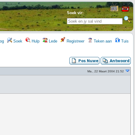
Soek vir:
og
Soek
Hulp
Lede
Registreer
Teken aan
Tuis
Ma., 22 Maart 2004 21:52