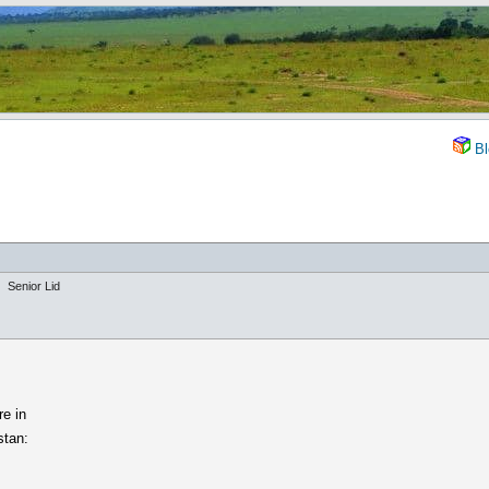
Bl
Senior Lid
re in
stan: