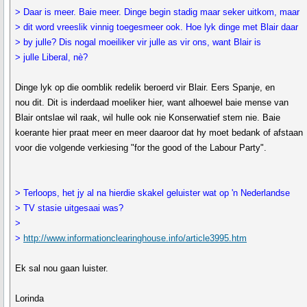
> Daar is meer. Baie meer. Dinge begin stadig maar seker uitkom, maar
> dit word vreeslik vinnig toegesmeer ook. Hoe lyk dinge met Blair daar
> by julle? Dis nogal moeiliker vir julle as vir ons, want Blair is
> julle Liberal, nè?
Dinge lyk op die oomblik redelik beroerd vir Blair. Eers Spanje, en
nou dit. Dit is inderdaad moeliker hier, want alhoewel baie mense van
Blair ontslae wil raak, wil hulle ook nie Konserwatief stem nie. Baie
koerante hier praat meer en meer daaroor dat hy moet bedank of afstaan
voor die volgende verkiesing "for the good of the Labour Party".
> Terloops, het jy al na hierdie skakel geluister wat op 'n Nederlandse
> TV stasie uitgesaai was?
>
>
http://www.informationclearinghouse.info/article3995.htm
Ek sal nou gaan luister.
Lorinda