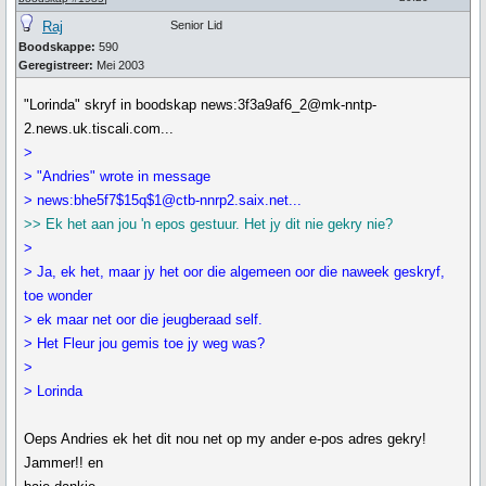
Raj
Senior Lid
Boodskappe:
590
Geregistreer:
Mei 2003
"Lorinda" skryf in boodskap news:3f3a9af6_2@mk-nntp-
2.news.uk.tiscali.com...
>
> "Andries" wrote in message
> news:bhe5f7$15q$1@ctb-nnrp2.saix.net...
>> Ek het aan jou 'n epos gestuur. Het jy dit nie gekry nie?
>
> Ja, ek het, maar jy het oor die algemeen oor die naweek geskryf,
toe wonder
> ek maar net oor die jeugberaad self.
> Het Fleur jou gemis toe jy weg was?
>
> Lorinda
Oeps Andries ek het dit nou net op my ander e-pos adres gekry!
Jammer!! en