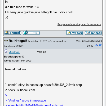
in
die tuin mee te werk. :-))
Ek beny julle gladnie julle hittegolf nie. Stay cool!!!
:-)
Rapporteer boodskap aan 'n moderator
Re: Hittegolf
Wo., 13 Augustus 2003
[
boodskap #1977
is 'n antwoord op
19:43
boodskap #1972
]
Andries
Volle Lid
Boodskappe:
97
Geregistreer:
Mei 2003
Nee, ek het nie.
"Lorinda" skryf in boodskap news:3f394438_2@mk-nntp-
2.news.uk.tiscali.com...
>
> "Andries" wrote in message
> news:bhb8rg$d2e$1@ctb-nnrp2.saix.net...