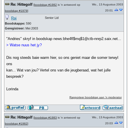
Re: Hittegolf
Wo., 13 Augustus 2003
[
boodskap #1982
is 'n antwoord op
20:01
boodskap #1979
]
Raj
Senior Lid
Boodskappe:
590
Geregistreer:
Mei 2003
"Andries" skryf in boodskap news:bhe4fl$mq$1@ctb-nnrp2.saix.net...
> Watse nuus het jy?
Dis nog steeds baie warm hier, so ons geniet maar die somer terwyl
ons
kan... Wat van jou? Vertel ons van die jeugberaad, wat het julle
bespreek?
Lorinda
Rapporteer boodskap aan 'n moderator
Re: Hittegolf
Wo., 13 Augustus 2003
[
boodskap #1983
is 'n antwoord op
20:03
boodskap #1982
]