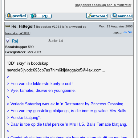
Rapporteer boodskap aan 'n moderator
Re: Hittegolf
Wo., 13 Augustus 2003
[
boodskap #1984
is 'n antwoord op
20:13
boodskap #1981
]
Raj
Senior Lid
Boodskappe:
590
Geregistreer:
Mei 2003
"DD" skryf in boodskap
news:le5ljvodc693cp7us7hlrn6kijdaggako5@4ax.com...
>
> Een van die lekkerste konfyte ooit!
> Vye, tamatie, druiwe en youngberrie.
>
> Verlede Saterdag was ek in 'n Restaurant by Princess Crossing.
> Een van my gunsteling blatjangs, is die immer gewilde 'Mrs Balls
> Perske blatjang".
> Daar is toe op die tafel perske 'n Mrs H.S. Balls Tamatie blatjang.
>
> Omdat ek die tamatie chutney nie ken nie, skep ek dit op my kos.