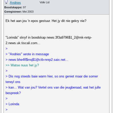
Andries
Volle Lid
Boodskappe:
97
Geregistreer:
Mei 2003
Ek het aan jou 'n epos gestuur. Het jy dit nie gekry nie?
"Lorinda" skryf in boodskap news:3f3a9796$1_2@mk-nntp-
2.news.uk.tiscali.com...
>
> "Andries" wrote in message
> news:bhe4fl$mq$1@ctb-nnrp2.saix.net...
>> Watse nuus het jy?
>
> Dis nog steeds baie warm hier, so ons geniet maar die somer
terwyl ons
> kan... Wat van jou? Vertel ons van die jeugberaad, wat het julle
bespreek?
>
> Lorinda
>