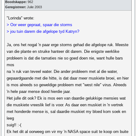
Boodskappe:
962
Geregistreer:
Julie 2003
"Lorinda" wrote:
> Oor weer gepraat, spaar die storms
> jou tuin darem die afgelope tyd Katryn?
Ja, ons het nogal 'n paar erge storms gehad die afgelope ruk. Meeste
van die plante en struike hanteer dit darem. Die enigste werklike
probleem is dat die tamaties nie so goed doen nie, want hulle bars
mos
na 'n ruk van teveel water. Die ander probleem met al die water,
gepaardgaande met die hitte, is dat daar meer muskiete broei, en hier
is mos alreeds so geweldige probleem met "west nile" virus. Alreeds
'n hele paar mense dood hierdie jaar.
Het julle dit ook? Ek is mos een van daardie gelukkige mensies wat
die muskiete vreeslik lief is voor. As daar een muskiet in 'n vertrek
met honderde mense is, sal daardie muskiet my bloed kom soek en
leeg
suig!! :-(
Ek het dit al oorweeg om vir my 'n NASA space suit te koop om buite