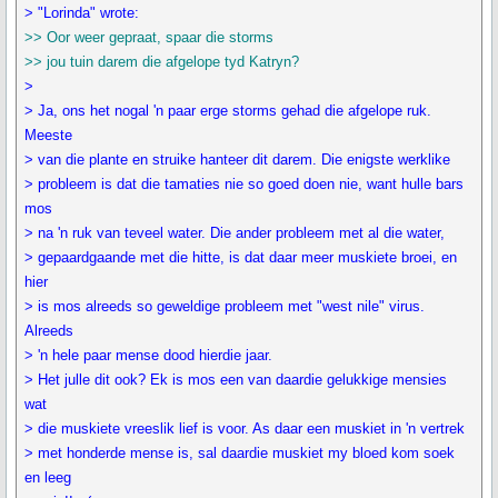
> "Lorinda" wrote:
>> Oor weer gepraat, spaar die storms
>> jou tuin darem die afgelope tyd Katryn?
>
> Ja, ons het nogal 'n paar erge storms gehad die afgelope ruk.
Meeste
> van die plante en struike hanteer dit darem. Die enigste werklike
> probleem is dat die tamaties nie so goed doen nie, want hulle bars
mos
> na 'n ruk van teveel water. Die ander probleem met al die water,
> gepaardgaande met die hitte, is dat daar meer muskiete broei, en
hier
> is mos alreeds so geweldige probleem met "west nile" virus.
Alreeds
> 'n hele paar mense dood hierdie jaar.
> Het julle dit ook? Ek is mos een van daardie gelukkige mensies
wat
> die muskiete vreeslik lief is voor. As daar een muskiet in 'n vertrek
> met honderde mense is, sal daardie muskiet my bloed kom soek
en leeg