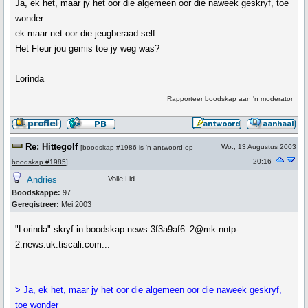
Ja, ek het, maar jy het oor die algemeen oor die naweek geskryf, toe
wonder
ek maar net oor die jeugberaad self.
Het Fleur jou gemis toe jy weg was?
Lorinda
Rapporteer boodskap aan 'n moderator
Re: Hittegolf
Wo., 13 Augustus 2003
[
boodskap #1986
is 'n antwoord op
20:16
boodskap #1985
]
Andries
Volle Lid
Boodskappe:
97
Geregistreer:
Mei 2003
"Lorinda" skryf in boodskap news:3f3a9af6_2@mk-nntp-
2.news.uk.tiscali.com...
> Ja, ek het, maar jy het oor die algemeen oor die naweek geskryf,
toe wonder