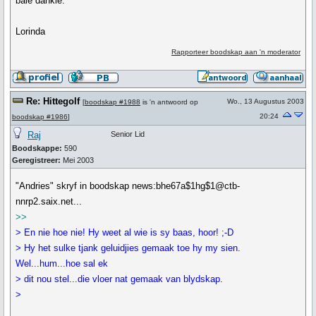
baie dankie.
Lorinda
Rapporteer boodskap aan 'n moderator
Re: Hittegolf
Wo., 13 Augustus 2003
[
boodskap #1988
is 'n antwoord op
20:24
boodskap #1986
]
Raj
Senior Lid
Boodskappe:
590
Geregistreer:
Mei 2003
"Andries" skryf in boodskap news:bhe67a$1hg$1@ctb-
nnrp2.saix.net...
>>
> En nie hoe nie! Hy weet al wie is sy baas, hoor! ;-D
> Hy het sulke tjank geluidjies gemaak toe hy my sien.
Wel...hum...hoe sal ek
> dit nou stel...die vloer nat gemaak van blydskap.
>