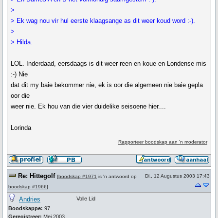
>
> Ek wag nou vir hul eerste klaagsange as dit weer koud word :-).
>
> Hilda.
LOL. Inderdaad, eersdaags is dit weer reen en koue en Londense mis
:-) Nie
dat dit my baie bekommer nie, ek is oor die algemeen nie baie gepla
oor die
weer nie. Ek hou van die vier duidelike seisoene hier....
Lorinda
Rapporteer boodskap aan 'n moderator
Re: Hittegolf
Di., 12 Augustus 2003 17:43
[
boodskap #1971
is 'n antwoord op
boodskap #1966
]
Andries
Volle Lid
Boodskappe:
97
Geregistreer:
Mei 2003