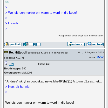
>>
>
> Wel dis een manier om warm te word in die koue!
>
> Lorinda
>
Rapporteer boodskap aan 'n moderator
Re: Hittegolf
Wo., 13 Augustus 2003
[
boodskap #1980
is 'n antwoord op
19:48
boodskap #1977
]
Raj
Senior Lid
Boodskappe:
590
Geregistreer:
Mei 2003
"Andries" skryf in boodskap news:bhe49j$h2$1@ctb-nnrp2.saix.net...
> Nee, ek het nie.
>
Wel dis een manier om warm te word in die koue!