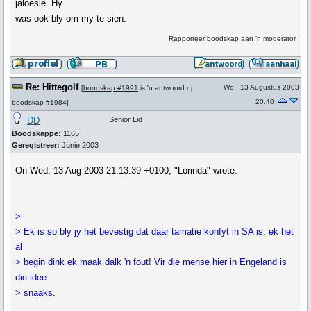
jaloesie. Hy
was ook bly om my te sien.
Rapporteer boodskap aan 'n moderator
Re: Hittegolf
Wo., 13 Augustus 2003
[
boodskap #1991
is 'n antwoord op
20:40
boodskap #1984
]
DD
Senior Lid
Boodskappe:
1165
Geregistreer:
Junie 2003
On Wed, 13 Aug 2003 21:13:39 +0100, "Lorinda" wrote:
>
> Ek is so bly jy het bevestig dat daar tamatie konfyt in SA is, ek het
al
> begin dink ek maak dalk 'n fout! Vir die mense hier in Engeland is
die idee
> snaaks.