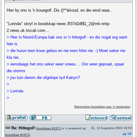
Hier by ons is 'n kouegolf. Dis ()*^&koud, en die wind waai..
"Lorinda" skryf in boodskap news:3f37d2df$1_2@mk-nntp-
2.news.uk.tiscali.com...
> Hier in Noord-Europa bak ons in 'n hittegolf - en dis nogal erg want
hier is
> die huise teen koue gebou en nie teen hitte nie :-) Moet seker nie
kla nie,
> eersdaags het ons seker weer sneeu.... Oor weer gepraat, spaar
die storms
> jou tuin darem die afgelope tyd Katryn?
>
> Lorinda
>
Rapporteer boodskap aan 'n moderator
Re: Hittegolf
Di., 12 Augustus 2003 19:53
[
boodskap #1972
is 'n antwoord op
boodskap #1971
]