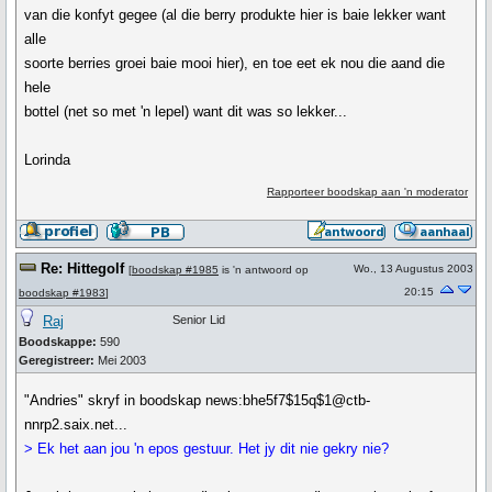
van die konfyt gegee (al die berry produkte hier is baie lekker want
alle
soorte berries groei baie mooi hier), en toe eet ek nou die aand die
hele
bottel (net so met 'n lepel) want dit was so lekker...
Lorinda
Rapporteer boodskap aan 'n moderator
Re: Hittegolf
Wo., 13 Augustus 2003
[
boodskap #1985
is 'n antwoord op
20:15
boodskap #1983
]
Raj
Senior Lid
Boodskappe:
590
Geregistreer:
Mei 2003
"Andries" skryf in boodskap news:bhe5f7$15q$1@ctb-
nnrp2.saix.net...
> Ek het aan jou 'n epos gestuur. Het jy dit nie gekry nie?