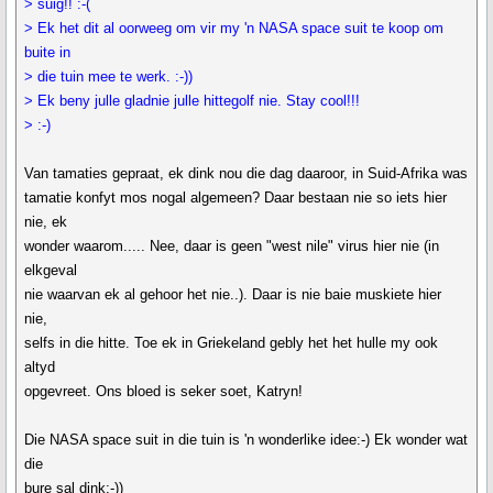
> suig!! :-(
> Ek het dit al oorweeg om vir my 'n NASA space suit te koop om
buite in
> die tuin mee te werk. :-))
> Ek beny julle gladnie julle hittegolf nie. Stay cool!!!
> :-)
Van tamaties gepraat, ek dink nou die dag daaroor, in Suid-Afrika was
tamatie konfyt mos nogal algemeen? Daar bestaan nie so iets hier
nie, ek
wonder waarom..... Nee, daar is geen "west nile" virus hier nie (in
elkgeval
nie waarvan ek al gehoor het nie..). Daar is nie baie muskiete hier
nie,
selfs in die hitte. Toe ek in Griekeland gebly het het hulle my ook
altyd
opgevreet. Ons bloed is seker soet, Katryn!
Die NASA space suit in die tuin is 'n wonderlike idee:-) Ek wonder wat
die
bure sal dink:-))