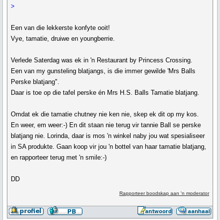
>
Een van die lekkerste konfyte ooit!
Vye, tamatie, druiwe en youngberrie.
Verlede Saterdag was ek in 'n Restaurant by Princess Crossing.
Een van my gunsteling blatjangs, is die immer gewilde 'Mrs Balls
Perske blatjang".
Daar is toe op die tafel perske én Mrs H.S. Balls Tamatie blatjang.
Omdat ek die tamatie chutney nie ken nie, skep ek dit op my kos.
En weer, em weer:-) En dit staan nie terug vir tannie Ball se perske
blatjang nie. Lorinda, daar is mos 'n winkel naby jou wat spesialiseer
in SA produkte. Gaan koop vir jou 'n bottel van haar tamatie blatjang,
en rapporteer terug met 'n smile:-)
DD
Rapporteer boodskap aan 'n moderator