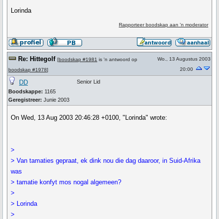
Lorinda
Rapporteer boodskap aan 'n moderator
Re: Hittegolf
Wo., 13 Augustus 2003
[
boodskap #1981
is 'n antwoord op
20:00
boodskap #1978
]
DD
Senior Lid
Boodskappe:
1165
Geregistreer:
Junie 2003
On Wed, 13 Aug 2003 20:46:28 +0100, "Lorinda" wrote:
>
> Van tamaties gepraat, ek dink nou die dag daaroor, in Suid-Afrika
was
> tamatie konfyt mos nogal algemeen?
>
> Lorinda
>