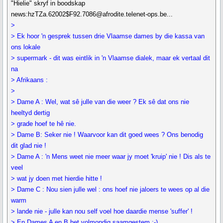
"Hielie" skryf in boodskap
news:hzTZa.62002$F92.7086@afrodite.telenet-ops.be...
>
> Ek hoor 'n gesprek tussen drie Vlaamse dames by die kassa van
ons lokale
> supermark - dit was eintlik in 'n Vlaamse dialek, maar ek vertaal dit
na
> Afrikaans :
>
> Dame A : Wel, wat sê julle van die weer ? Ek sê dat ons nie
heeltyd dertig
> grade hoef te hê nie.
> Dame B: Seker nie ! Waarvoor kan dit goed wees ? Ons benodig
dit glad nie !
> Dame A : 'n Mens weet nie meer waar jy moet 'kruip' nie ! Dis als te
veel
> wat jy doen met hierdie hitte !
> Dame C : Nou sien julle wel : ons hoef nie jaloers te wees op al die
warm
> lande nie - julle kan nou self voel hoe daardie mense 'suffer' !
> En Dames A en B het volmondig saamgestem :-).