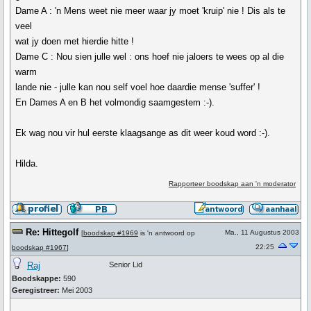
Dame A : 'n Mens weet nie meer waar jy moet 'kruip' nie ! Dis als te
veel
wat jy doen met hierdie hitte !
Dame C : Nou sien julle wel : ons hoef nie jaloers te wees op al die
warm
lande nie - julle kan nou self voel hoe daardie mense 'suffer' !
En Dames A en B het volmondig saamgestem :-).
Ek wag nou vir hul eerste klaagsange as dit weer koud word :-).
Hilda.
Rapporteer boodskap aan 'n moderator
Re: Hittegolf
Ma., 11 Augustus 2003
[
boodskap #1969
is 'n antwoord op
22:25
boodskap #1967
]
Raj
Senior Lid
Boodskappe:
590
Geregistreer:
Mei 2003