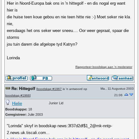
Hier in Noord-Europa bak ons in 'n hittegolf - en dis nogal erg want
hier is
die huise teen koue gebou en nie teen hitte nie :-) Moet seker nie kla
nie,
eersdaags het ons seker weer sneeu.... Oor weer gepraat, spaar die
storms
jou tuin darem die afgelope tyd Katryn?
Lorinda
Rapporteer boodskap aan 'n moderator
Re: Hittegolf
Ma., 11 Augustus 2003
[
boodskap #1967
is 'n antwoord op
21:06
boodskap #1966
]
Hielie
Junior Lid
Boodskappe:
18
Geregistreer:
Julie 2003
"Lorinda" skryf in boodskap news:3f37d2df$1_2@mk-nntp-
2.news.uk.tiscali.com...