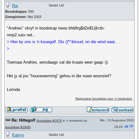
Raj
Senior Lid
Boodskappe:
590
Geregistreer:
Mei 2003
"Andries" skryf in boodskap news:bhb8rg$d2e$1@ctb-
nnrp2.saix.net...
> Hier by ons is 'n kouegolf. Dis ()*^&koud, en die wind waai..
>
Toemaar Andries, eersdaags sal die kraaie weer gaap:-))
Het jy al jou "housewarming" gehou in die nuwe woonstel?
Lorinda
Rapporteer boodskap aan 'n moderator
Re: Hittegolf
Wo., 13 Augustus 2003
[
boodskap #1976
is 'n antwoord op
19:23
boodskap #1966
]
Katryn
Senior Lid