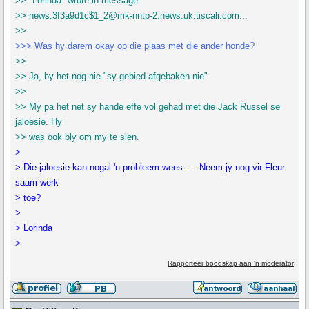
>> "Lorinda" wrote in message
>> news:3f3a9d1c$1_2@mk-nntp-2.news.uk.tiscali.com...
>>
>>> Was hy darem okay op die plaas met die ander honde?
>>
>> Ja, hy het nog nie "sy gebied afgebaken nie"
>>
>> My pa het net sy hande effe vol gehad met die Jack Russel se
jaloesie. Hy
>> was ook bly om my te sien.
>
> Die jaloesie kan nogal 'n probleem wees..... Neem jy nog vir Fleur
saam werk
> toe?
>
> Lorinda
>
Rapporteer boodskap aan 'n moderator