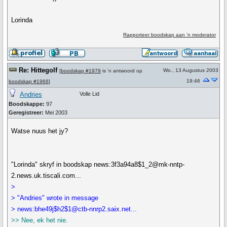
Lorinda
Rapporteer boodskap aan 'n moderator
Re: Hittegolf
Wo., 13 Augustus 2003
[
boodskap #1979
is 'n antwoord op
19:46
boodskap #1966
]
Andries
Volle Lid
Boodskappe:
97
Geregistreer:
Mei 2003
Watse nuus het jy?
"Lorinda" skryf in boodskap news:3f3a94a8$1_2@mk-nntp-
2.news.uk.tiscali.com...
>
> "Andries" wrote in message
> news:bhe49j$h2$1@ctb-nnrp2.saix.net...
>> Nee, ek het nie.