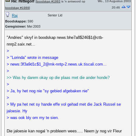
Re: Hittegolf
Wo., 13 Augustus 2003
[
boodskap #1993
is 'n antwoord op
20:46
boodskap #1989
]
Raj
Senior Lid
Boodskappe:
590
Geregistreer:
Mei 2003
"Andries" skryf in boodskap news:bhe7a8$246$1@ctb-
nnrp2.saix.net...
>
> "Lorinda" wrote in message
> news:3f3a9d1c$1_2@mk-nntp-2.news.uk.tiscali.com...
>
>> Was hy darem okay op die plaas met die ander honde?
>
> Ja, hy het nog nie "sy gebied afgebaken nie"
>
> My pa het net sy hande effe vol gehad met die Jack Russel se
jaloesie. Hy
> was ook bly om my te sien.
Die jaloesie kan nogal 'n probleem wees..... Neem jy nog vir Fleur