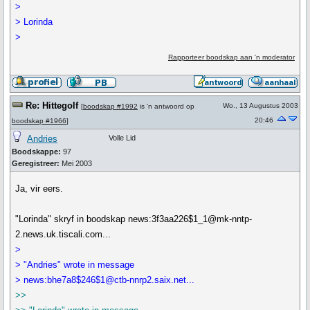
>
> Lorinda
>
Rapporteer boodskap aan 'n moderator
Re: Hittegolf
Wo., 13 Augustus 2003
[
boodskap #1992
is 'n antwoord op
20:46
boodskap #1966
]
Andries
Volle Lid
Boodskappe:
97
Geregistreer:
Mei 2003
Ja, vir eers.
"Lorinda" skryf in boodskap news:3f3aa226$1_1@mk-nntp-
2.news.uk.tiscali.com...
>
> "Andries" wrote in message
> news:bhe7a8$246$1@ctb-nnrp2.saix.net...
>>