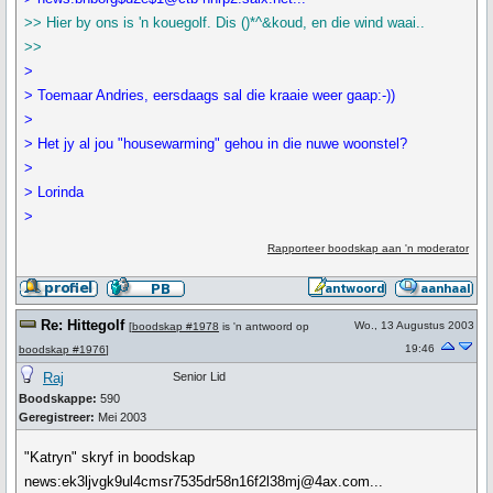
>> Hier by ons is 'n kouegolf. Dis ()*^&koud, en die wind waai..
>>
>
> Toemaar Andries, eersdaags sal die kraaie weer gaap:-))
>
> Het jy al jou "housewarming" gehou in die nuwe woonstel?
>
> Lorinda
>
Rapporteer boodskap aan 'n moderator
Re: Hittegolf
Wo., 13 Augustus 2003
[
boodskap #1978
is 'n antwoord op
19:46
boodskap #1976
]
Raj
Senior Lid
Boodskappe:
590
Geregistreer:
Mei 2003
"Katryn" skryf in boodskap
news:ek3ljvgk9ul4cmsr7535dr58n16f2l38mj@4ax.com...