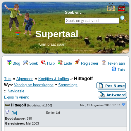
Soek vir:
Supertaal
Kom praat saam!
Blog
Soek
Hulp
Lede
Registreer
Teken aan
Tuis
»
»
»
Hittegolf
Tuis
Algemeen
Koeitjies & kalfies
Wys:
Vandag se boodskappe
::
Stemmings
::
Navigasie
E-pos 'n vriend
Hittegolf
Ma., 11 Augustus 2003 17:37
[
boodskap #1966
]
Raj
Senior Lid
Boodskappe:
590
Geregistreer:
Mei 2003