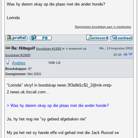
Was hy darem okay op die plaas met die ander honde?
Lorinda
Rapporteer boodskap aan 'n moderator
Re: Hittegolf
Wo., 13 Augustus 2003
[
boodskap #1989
is 'n antwoord op
20:35
boodskap #1988
]
Andries
Volle Lid
Boodskappe:
97
Geregistreer:
Mei 2003
"Lorinda" skryf in boodskap news:3f3a9d1c$1_2@mk-nntp-
2.news.uk.tiscali.com...
> Was hy darem okay op die plaas met die ander honde?
Ja, hy het nog nie "sy gebied afgebaken nie"
My pa het net sy hande effe vol gehad met die Jack Russel se