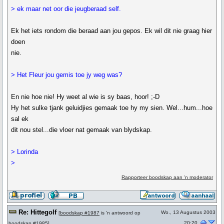
> ek maar net oor die jeugberaad self.
Ek het iets rondom die beraad aan jou gepos. Ek wil dit nie graag hier
doen
nie.
> Het Fleur jou gemis toe jy weg was?
En nie hoe nie! Hy weet al wie is sy baas, hoor! ;-D
Hy het sulke tjank geluidjies gemaak toe hy my sien. Wel...hum...hoe
sal ek
dit nou stel...die vloer nat gemaak van blydskap.
> Lorinda
>
Rapporteer boodskap aan 'n moderator
Re: Hittegolf
Wo., 13 Augustus 2003
[
boodskap #1987
is 'n antwoord op
20:20
boodskap #1985
]