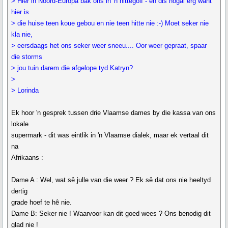
> Hier in Noord-Europa bak ons in 'n hittegolf - en dis nogal erg want
hier is
> die huise teen koue gebou en nie teen hitte nie :-) Moet seker nie
kla nie,
> eersdaags het ons seker weer sneeu.... Oor weer gepraat, spaar
die storms
> jou tuin darem die afgelope tyd Katryn?
>
> Lorinda
Ek hoor 'n gesprek tussen drie Vlaamse dames by die kassa van ons
lokale
supermark - dit was eintlik in 'n Vlaamse dialek, maar ek vertaal dit
na
Afrikaans :
Dame A : Wel, wat sê julle van die weer ? Ek sê dat ons nie heeltyd
dertig
grade hoef te hê nie.
Dame B: Seker nie ! Waarvoor kan dit goed wees ? Ons benodig dit
glad nie !