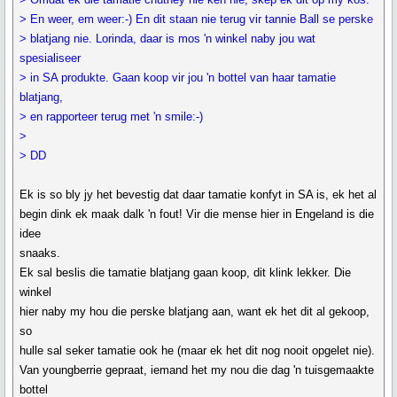
> En weer, em weer:-) En dit staan nie terug vir tannie Ball se perske
> blatjang nie. Lorinda, daar is mos 'n winkel naby jou wat
spesialiseer
> in SA produkte. Gaan koop vir jou 'n bottel van haar tamatie
blatjang,
> en rapporteer terug met 'n smile:-)
>
> DD
Ek is so bly jy het bevestig dat daar tamatie konfyt in SA is, ek het al
begin dink ek maak dalk 'n fout! Vir die mense hier in Engeland is die
idee
snaaks.
Ek sal beslis die tamatie blatjang gaan koop, dit klink lekker. Die
winkel
hier naby my hou die perske blatjang aan, want ek het dit al gekoop,
so
hulle sal seker tamatie ook he (maar ek het dit nog nooit opgelet nie).
Van youngberrie gepraat, iemand het my nou die dag 'n tuisgemaakte
bottel