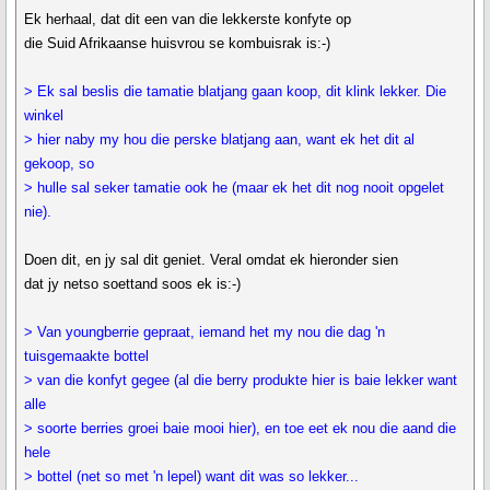
Ek herhaal, dat dit een van die lekkerste konfyte op
die Suid Afrikaanse huisvrou se kombuisrak is:-)
> Ek sal beslis die tamatie blatjang gaan koop, dit klink lekker. Die
winkel
> hier naby my hou die perske blatjang aan, want ek het dit al
gekoop, so
> hulle sal seker tamatie ook he (maar ek het dit nog nooit opgelet
nie).
Doen dit, en jy sal dit geniet. Veral omdat ek hieronder sien
dat jy netso soettand soos ek is:-)
> Van youngberrie gepraat, iemand het my nou die dag 'n
tuisgemaakte bottel
> van die konfyt gegee (al die berry produkte hier is baie lekker want
alle
> soorte berries groei baie mooi hier), en toe eet ek nou die aand die
hele
> bottel (net so met 'n lepel) want dit was so lekker...