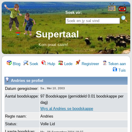
Soek vir:
Supertaal
Kom praat saam!
Blog
Soek
Hulp
Lede
Registreer
Teken aan
Tuis
Andries se profiel
Datum geregistreer:
Sa., Mei 10, 2003
Aantal boodskappe:
97 Boodskappe (gemiddeld 0.01 boodskappe per
dag)
Wys al Andries se boodskappe
Regte naam:
Andries
Status:
Volle Lid
Laaste boodskap:
Ma., 06 September 2004 18:37