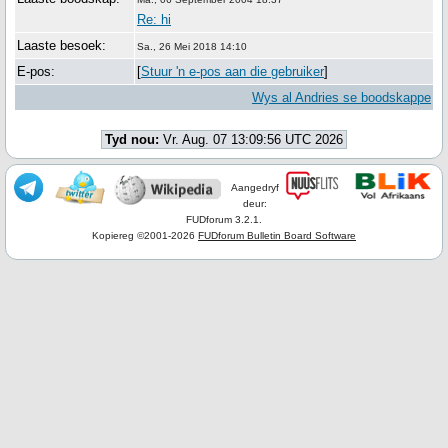
Re: hi
Laaste besoek:
Sa., 26 Mei 2018 14:10
E-pos:
[
Stuur 'n e-pos aan die gebruiker
]
Wys al Andries se boodskappe
Tyd nou:
Vr. Aug. 07 13:09:56 UTC 2026
Aangedryf
deur:
FUDforum 3.2.1.
Kopiereg ©2001-2026
FUDforum Bulletin Board Software