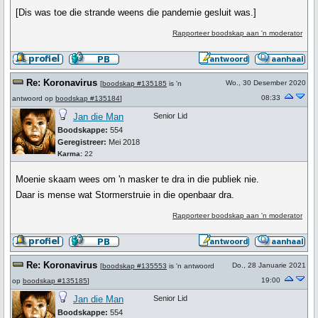
[Dis was toe die strande weens die pandemie gesluit was.]
Rapporteer boodskap aan 'n moderator
Re: Koronavirus
Wo., 30 Desember 2020
[
boodskap #135185
is 'n
08:33
antwoord op
boodskap #135184
]
Jan die Man
Senior Lid
Boodskappe:
554
Geregistreer:
Mei 2018
Karma:
22
Moenie skaam wees om 'n masker te dra in die publiek nie.
Daar is mense wat Stormerstruie in die openbaar dra.
Rapporteer boodskap aan 'n moderator
Re: Koronavirus
Do., 28 Januarie 2021
[
boodskap #135553
is 'n antwoord
19:00
op
boodskap #135185
]
Jan die Man
Senior Lid
Boodskappe:
554