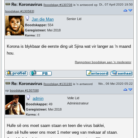
Re: Koronavirus
Di., 07 April 2020 19:50
[
boodskap #130708
is 'n antwoord op
boodskap #130583
]
Jan die Man
Senior Lid
Boodskappe:
554
Geregistreer:
Mei 2018
Karma:
22
Korona is blykbaar die eerste ding uit Sjina wat vir langer as 'n maand
hou.
Rapporteer boodskap aan 'n moderator
Re: Koronavirus
Wo., 06 Mei 2020 05:22
[
boodskap #131190
is 'n antwoord
op
boodskap #130708
]
admin
Volle Lid
Administrateur
Boodskappe:
49
Geregistreer:
Mei 2018
Karma:
4
Hulle sê ons moet saam staan en teen die virus baklei,
dan sê hulle weer ons moet 1 meter weg van mekaar af staan.