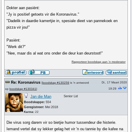
Dokter aan pasiënt:
"Jy is positief getoets vir die Koronavirus."
"Dadelik in daardie kamertjie in, spesiale dieet van pannekoek en
pizza vir jou!"
Pasiënt:
"Werk dit?"
"Nee, maar dis al wat ons onder die deur kan deurstoot!"
Rapporteer boodskap aan 'n moderator
Re: Koronavirus
Di., 17 Maart 2020
[
boodskap #130259
is 'n antwoord
19:29
op
boodskap #130341
]
Jan die Man
Senior Lid
Boodskappe:
554
Geregistreer:
Mei 2018
Karma:
22
Die virus sorg darem vir so bietjie humor tussendeur die histerie.
Iemand vertel dat sy lekker gelag het vir 'n ou tannie by die kafee na