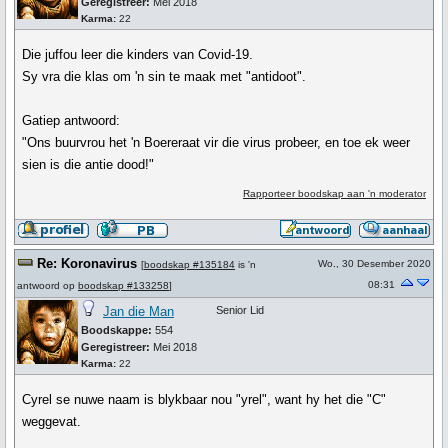
Geregistreer:
Mei 2018
Karma:
22
Die juffou leer die kinders van Covid-19.
Sy vra die klas om 'n sin te maak met "antidoot".
Gatiep antwoord:
"Ons buurvrou het 'n Boereraat vir die virus probeer, en toe ek weer
sien is die antie dood!"
Rapporteer boodskap aan 'n moderator
Re: Koronavirus
Wo., 30 Desember 2020
[
boodskap #135184
is 'n
08:31
antwoord op
boodskap #133258
]
Jan die Man
Senior Lid
Boodskappe:
554
Geregistreer:
Mei 2018
Karma:
22
Cyrel se nuwe naam is blykbaar nou "yrel", want hy het die "C"
weggevat.