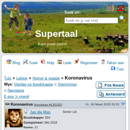
Soek vir:
Supertaal
Kom praat saam!
Blog
Soek
Hulp
Lede
Registreer
Teken aan
Tuis
»
»
»
Koronavirus
Tuis
Lekker
Humor & grappe
Wys:
Vandag se boodskappe
::
Stemmings
::
Navigasie
E-pos 'n vriend
Koronavirus
Vr., 06 Maart 2020 20:53
[
boodskap #130192
]
Jan die Man
Senior Lid
Boodskappe:
554
Geregistreer:
Mei 2018
Karma:
22