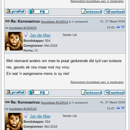
Rapporteer boodskap aan 'n moderator
Re: Koronavirus
Vr., 27 Maart 2020
[
boodskap #130514
is 'n antwoord
15:43
op
boodskap #130453
]
Jan die Man
Senior Lid
Boodskappe:
554
Geregistreer:
Mei 2018
Karma:
22
Met niemand anders om mee te praat gedurende dié tyd van isolasie
nie, gesels ek nou maar met my vrou.
En wat 'n aangename mens is sy nie!
Rapporteer boodskap aan 'n moderator
Re: Koronavirus
Vr., 27 Maart 2020
[
boodskap #130515
is 'n antwoord
15:47
op
boodskap #130514
]
Jan die Man
Senior Lid
Boodskappe:
554
Geregistreer:
Mei 2018