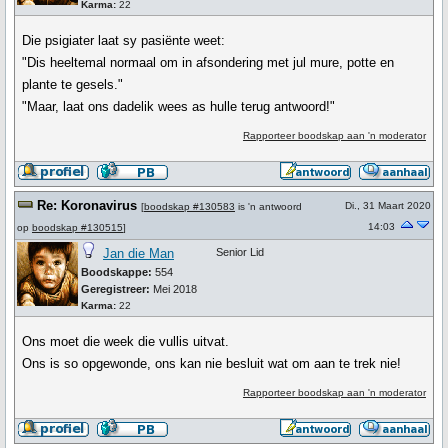
Karma:
22
Die psigiater laat sy pasiënte weet:
"Dis heeltemal normaal om in afsondering met jul mure, potte en
plante te gesels."
"Maar, laat ons dadelik wees as hulle terug antwoord!"
Rapporteer boodskap aan 'n moderator
Re: Koronavirus
Di., 31 Maart 2020
[
boodskap #130583
is 'n antwoord
14:03
op
boodskap #130515
]
Jan die Man
Senior Lid
Boodskappe:
554
Geregistreer:
Mei 2018
Karma:
22
Ons moet die week die vullis uitvat.
Ons is so opgewonde, ons kan nie besluit wat om aan te trek nie!
Rapporteer boodskap aan 'n moderator