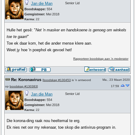
Jan die Man
Senior Lid
Boodskappe:
554
Geregistreer:
Mei 2018
Karma:
22
Hulle het gesê: "
Net 'n masker en handskoene is genoeg om winkels
toe te gaan!
"
Toe ek daar kom, het die ander mense klere aan.
Weet jy hoe 'n poephol ek gevoel het!
Rapporteer boodskap aan 'n moderator
Re: Koronavirus
Ma., 23 Maart 2020
[
boodskap #130453
is 'n antwoord
17:59
op
boodskap #130383
]
Jan die Man
Senior Lid
Boodskappe:
554
Geregistreer:
Mei 2018
Karma:
22
Die korona-ding raak nou heeltemal te erg.
Ek nies net oor my rekenaar, toe skop die antivirus-program in.