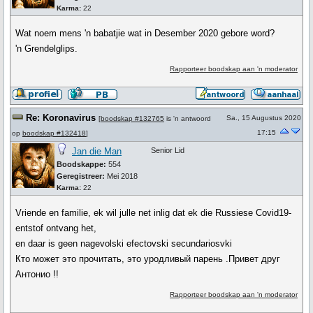
Karma:
22
Wat noem mens 'n babatjie wat in Desember 2020 gebore word?
'n Grendelglips.
Rapporteer boodskap aan 'n moderator
Re: Koronavirus
Sa., 15 Augustus 2020
[
boodskap #132765
is 'n antwoord
17:15
op
boodskap #132418
]
Jan die Man
Senior Lid
Boodskappe:
554
Geregistreer:
Mei 2018
Karma:
22
Vriende en familie, ek wil julle net inlig dat ek die Russiese Covid19-
entstof ontvang het,
en daar is geen nagevolski efectovski secundariosvki
Кто может это прочитать, это уродливый парень .Привет друг
Антонио !!
Rapporteer boodskap aan 'n moderator