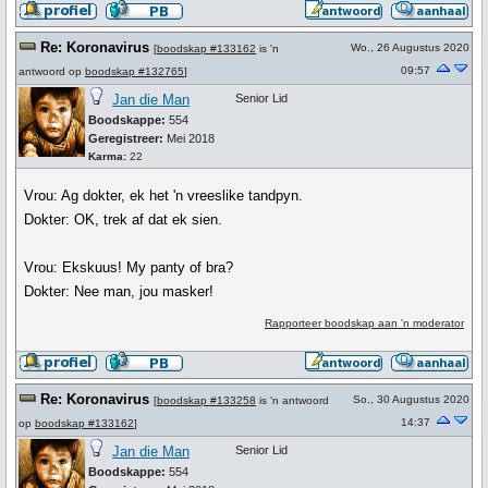
Re: Koronavirus
Wo., 26 Augustus 2020
[
boodskap #133162
is 'n
09:57
antwoord op
boodskap #132765
]
Jan die Man
Senior Lid
Boodskappe:
554
Geregistreer:
Mei 2018
Karma:
22
Vrou: Ag dokter, ek het 'n vreeslike tandpyn.
Dokter: OK, trek af dat ek sien.
Vrou: Ekskuus! My panty of bra?
Dokter: Nee man, jou masker!
Rapporteer boodskap aan 'n moderator
Re: Koronavirus
So., 30 Augustus 2020
[
boodskap #133258
is 'n antwoord
14:37
op
boodskap #133162
]
Jan die Man
Senior Lid
Boodskappe:
554