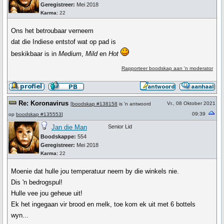
Geregistreer:
Mei 2018
Karma:
22
Ons het betroubaar verneem
dat die Indiese entstof wat op pad is
beskikbaar is in
Medium
,
Mild
en
Hot
Rapporteer boodskap aan 'n moderator
Re: Koronavirus
Vr., 08 Oktober 2021
[
boodskap #138158
is 'n antwoord
09:39
op
boodskap #135553
]
Jan die Man
Senior Lid
Boodskappe:
554
Geregistreer:
Mei 2018
Karma:
22
Moenie dat hulle jou temperatuur neem by die winkels nie.
Dis 'n bedrogspul!
Hulle vee jou geheue uit!
Ek het ingegaan vir brood en melk, toe kom ek uit met 6 bottels
wyn...