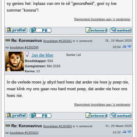
sy genies het: inplaas van om te sê "
gesondheid
", gooi sy toe
sommer "
korona
"!
Rapporteer boodskap aan 'n moderator
Re: Koronavirus
Di., 10 Maart 2020
[
boodskap #130341
is 'n antwoord
18:04
op
boodskap #130259
]
Jan die Man
Senior Lid
Boodskappe:
554
Geregistreer:
Mei 2018
Karma:
22
In die verlede moes jy altyd hard hoes dat ander nie hoor jy poep nie,
maar klink my ons gaan nou hard moet poep, dat ander nie hoor ons
hoes nie.
Rapporteer boodskap aan 'n moderator
Re: Koronavirus
Vr., 20 Maart 2020
[
boodskap #130383
is 'n antwoord
14:32
op
boodskap #130341
]