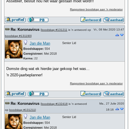
Asseblief, besluit nou net waar gestaan moet word!!!
Rapporteer boodskap aan 'n moderator
Re: Koronavirus
Vr., 08 Mei 2020 13:47
[
boodskap #131211
is 'n antwoord op
boodskap #131190
]
Jan die Man
Senior Lid
Boodskappe:
554
Geregistreer:
Mei 2018
Karma:
22
Domste ding wat ek hierdie jaar gekoop het was...
'n 2020-jaarbeplanner!
Rapporteer boodskap aan 'n moderator
Re: Koronavirus
Ma., 27 Julie 2020
[
boodskap #132418
is 'n antwoord
18:16
op
boodskap #131211
]
Jan die Man
Senior Lid
Boodskappe:
554
Geregistreer:
Mei 2018