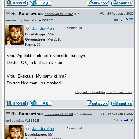
Re: Koronavirus
Wo., 26 Augustus 2020
[
boodskap #133162
is 'n
09:57
antwoord op
boodskap #132765
]
Jan die Man
Senior Lid
Boodskappe:
554
Geregistreer:
Mei 2018
Karma:
22
Vrou: Ag dokter, ek het 'n vreeslike tandpyn.
Dokter: OK, trek af dat ek sien.
Vrou: Ekskuus! My panty of bra?
Dokter: Nee man, jou masker!
Rapporteer boodskap aan 'n moderator
Re: Koronavirus
So., 30 Augustus 2020
[
boodskap #133258
is 'n antwoord
14:37
op
boodskap #133162
]
Jan die Man
Senior Lid
Boodskappe:
554