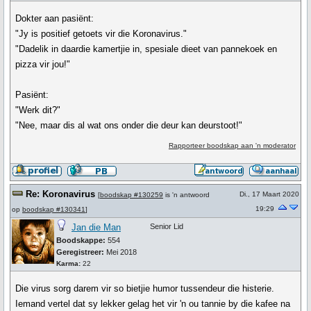
Dokter aan pasiënt:
"Jy is positief getoets vir die Koronavirus."
"Dadelik in daardie kamertjie in, spesiale dieet van pannekoek en
pizza vir jou!"
Pasiënt:
"Werk dit?"
"Nee, maar dis al wat ons onder die deur kan deurstoot!"
Rapporteer boodskap aan 'n moderator
Re: Koronavirus
Di., 17 Maart 2020
[
boodskap #130259
is 'n antwoord
19:29
op
boodskap #130341
]
Jan die Man
Senior Lid
Boodskappe:
554
Geregistreer:
Mei 2018
Karma:
22
Die virus sorg darem vir so bietjie humor tussendeur die histerie.
Iemand vertel dat sy lekker gelag het vir 'n ou tannie by die kafee na