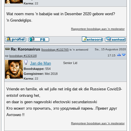
Karma:
22
Wat noem mens 'n babatjie wat in Desember 2020 gebore word?
'n Grendelglips.
Rapporteer boodskap aan 'n moderator
Re: Koronavirus
Sa., 15 Augustus 2020
[
boodskap #132765
is 'n antwoord
17:15
op
boodskap #132418
]
Jan die Man
Senior Lid
Boodskappe:
554
Geregistreer:
Mei 2018
Karma:
22
Vriende en familie, ek wil julle net inlig dat ek die Russiese Covid19-
entstof ontvang het,
en daar is geen nagevolski efectovski secundariosvki
Кто может это прочитать, это уродливый парень .Привет друг
Антонио !!
Rapporteer boodskap aan 'n moderator