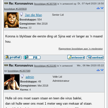
Re: Koronavirus
Di., 07 April 2020 19:50
[
boodskap #130708
is 'n antwoord op
boodskap #130583
]
Jan die Man
Senior Lid
Boodskappe:
554
Geregistreer:
Mei 2018
Karma:
22
Korona is blykbaar die eerste ding uit Sjina wat vir langer as 'n maand
hou.
Rapporteer boodskap aan 'n moderator
Re: Koronavirus
Wo., 06 Mei 2020 05:22
[
boodskap #131190
is 'n antwoord
op
boodskap #130708
]
admin
Volle Lid
Administrateur
Boodskappe:
49
Geregistreer:
Mei 2018
Karma:
4
Hulle sê ons moet saam staan en teen die virus baklei,
dan sê hulle weer ons moet 1 meter weg van mekaar af staan.