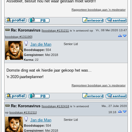
Asseblief, besluit nou net waar gestaan moet word!!!
Rapporteer boodskap aan 'n moderator
Re: Koronavirus
Vr., 08 Mei 2020 13:47
[
boodskap #131211
is 'n antwoord op
boodskap #131190
]
Jan die Man
Senior Lid
Boodskappe:
554
Geregistreer:
Mei 2018
Karma:
22
Domste ding wat ek hierdie jaar gekoop het was...
'n 2020-jaarbeplanner!
Rapporteer boodskap aan 'n moderator
Re: Koronavirus
Ma., 27 Julie 2020
[
boodskap #132418
is 'n antwoord
18:16
op
boodskap #131211
]
Jan die Man
Senior Lid
Boodskappe:
554
Geregistreer:
Mei 2018