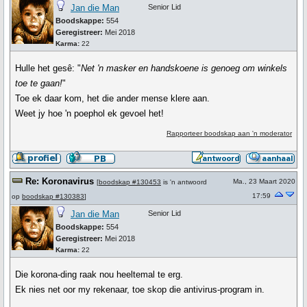
Jan die Man
Senior Lid
Boodskappe:
554
Geregistreer:
Mei 2018
Karma:
22
Hulle het gesê: "
Net 'n masker en handskoene is genoeg om winkels
toe te gaan!
"
Toe ek daar kom, het die ander mense klere aan.
Weet jy hoe 'n poephol ek gevoel het!
Rapporteer boodskap aan 'n moderator
Re: Koronavirus
Ma., 23 Maart 2020
[
boodskap #130453
is 'n antwoord
17:59
op
boodskap #130383
]
Jan die Man
Senior Lid
Boodskappe:
554
Geregistreer:
Mei 2018
Karma:
22
Die korona-ding raak nou heeltemal te erg.
Ek nies net oor my rekenaar, toe skop die antivirus-program in.