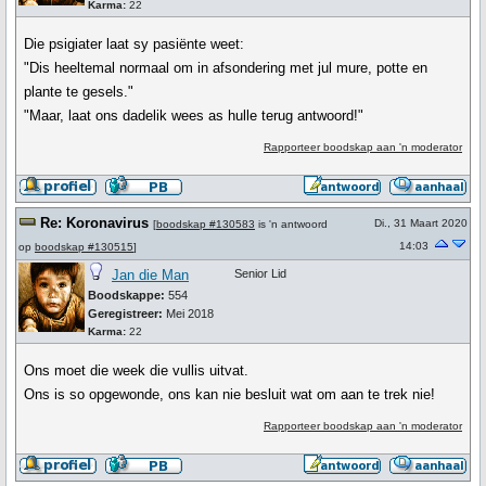
Karma:
22
Die psigiater laat sy pasiënte weet:
"Dis heeltemal normaal om in afsondering met jul mure, potte en
plante te gesels."
"Maar, laat ons dadelik wees as hulle terug antwoord!"
Rapporteer boodskap aan 'n moderator
Re: Koronavirus
Di., 31 Maart 2020
[
boodskap #130583
is 'n antwoord
14:03
op
boodskap #130515
]
Jan die Man
Senior Lid
Boodskappe:
554
Geregistreer:
Mei 2018
Karma:
22
Ons moet die week die vullis uitvat.
Ons is so opgewonde, ons kan nie besluit wat om aan te trek nie!
Rapporteer boodskap aan 'n moderator