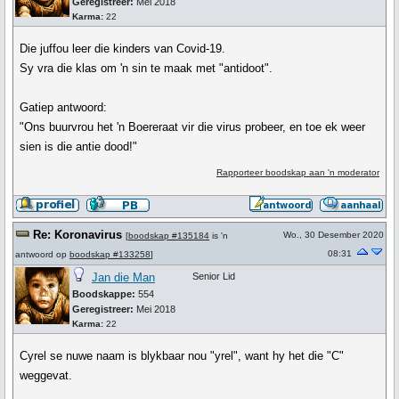
Geregistreer:
Mei 2018
Karma:
22
Die juffou leer die kinders van Covid-19.
Sy vra die klas om 'n sin te maak met "antidoot".
Gatiep antwoord:
"Ons buurvrou het 'n Boereraat vir die virus probeer, en toe ek weer
sien is die antie dood!"
Rapporteer boodskap aan 'n moderator
Re: Koronavirus
Wo., 30 Desember 2020
[
boodskap #135184
is 'n
08:31
antwoord op
boodskap #133258
]
Jan die Man
Senior Lid
Boodskappe:
554
Geregistreer:
Mei 2018
Karma:
22
Cyrel se nuwe naam is blykbaar nou "yrel", want hy het die "C"
weggevat.