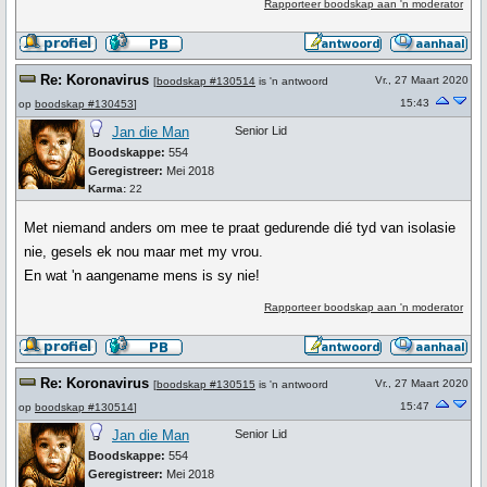
Rapporteer boodskap aan 'n moderator
Re: Koronavirus
Vr., 27 Maart 2020
[
boodskap #130514
is 'n antwoord
15:43
op
boodskap #130453
]
Jan die Man
Senior Lid
Boodskappe:
554
Geregistreer:
Mei 2018
Karma:
22
Met niemand anders om mee te praat gedurende dié tyd van isolasie
nie, gesels ek nou maar met my vrou.
En wat 'n aangename mens is sy nie!
Rapporteer boodskap aan 'n moderator
Re: Koronavirus
Vr., 27 Maart 2020
[
boodskap #130515
is 'n antwoord
15:47
op
boodskap #130514
]
Jan die Man
Senior Lid
Boodskappe:
554
Geregistreer:
Mei 2018