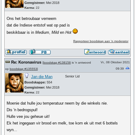
Geregistreer:
Mei 2018
Karma:
22
Ons het betroubaar verneem
dat die Indiese entstof wat op pad is
beskikbaar is in
Medium
,
Mild
en
Hot
Rapporteer boodskap aan 'n moderator
Re: Koronavirus
Vr., 08 Oktober 2021
[
boodskap #138158
is 'n antwoord
09:39
op
boodskap #135553
]
Jan die Man
Senior Lid
Boodskappe:
554
Geregistreer:
Mei 2018
Karma:
22
Moenie dat hulle jou temperatuur neem by die winkels nie.
Dis 'n bedrogspul!
Hulle vee jou geheue uit!
Ek het ingegaan vir brood en melk, toe kom ek uit met 6 bottels
wyn...