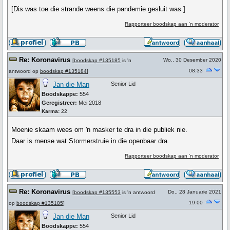
[Dis was toe die strande weens die pandemie gesluit was.]
Rapporteer boodskap aan 'n moderator
Re: Koronavirus
Wo., 30 Desember 2020
[
boodskap #135185
is 'n
08:33
antwoord op
boodskap #135184
]
Jan die Man
Senior Lid
Boodskappe:
554
Geregistreer:
Mei 2018
Karma:
22
Moenie skaam wees om 'n masker te dra in die publiek nie.
Daar is mense wat Stormerstruie in die openbaar dra.
Rapporteer boodskap aan 'n moderator
Re: Koronavirus
Do., 28 Januarie 2021
[
boodskap #135553
is 'n antwoord
19:00
op
boodskap #135185
]
Jan die Man
Senior Lid
Boodskappe:
554