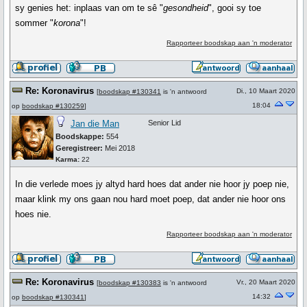
sy genies het: inplaas van om te sê "
gesondheid
", gooi sy toe
sommer "
korona
"!
Rapporteer boodskap aan 'n moderator
Re: Koronavirus
Di., 10 Maart 2020
[
boodskap #130341
is 'n antwoord
18:04
op
boodskap #130259
]
Jan die Man
Senior Lid
Boodskappe:
554
Geregistreer:
Mei 2018
Karma:
22
In die verlede moes jy altyd hard hoes dat ander nie hoor jy poep nie,
maar klink my ons gaan nou hard moet poep, dat ander nie hoor ons
hoes nie.
Rapporteer boodskap aan 'n moderator
Re: Koronavirus
Vr., 20 Maart 2020
[
boodskap #130383
is 'n antwoord
14:32
op
boodskap #130341
]