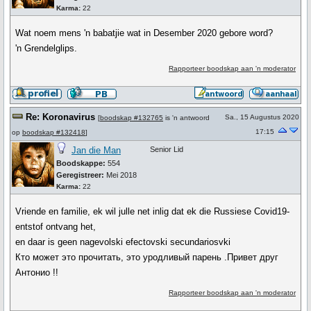
Karma:
22
Wat noem mens 'n babatjie wat in Desember 2020 gebore word?
'n Grendelglips.
Rapporteer boodskap aan 'n moderator
Re: Koronavirus
Sa., 15 Augustus 2020
[
boodskap #132765
is 'n antwoord
17:15
op
boodskap #132418
]
Jan die Man
Senior Lid
Boodskappe:
554
Geregistreer:
Mei 2018
Karma:
22
Vriende en familie, ek wil julle net inlig dat ek die Russiese Covid19-
entstof ontvang het,
en daar is geen nagevolski efectovski secundariosvki
Кто может это прочитать, это уродливый парень .Привет друг
Антонио !!
Rapporteer boodskap aan 'n moderator