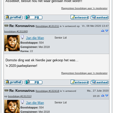
Asseblief, besluit nou net waar gestaan moet word!!!
Rapporteer boodskap aan 'n moderator
Re: Koronavirus
Vr., 08 Mei 2020 13:47
[
boodskap #131211
is 'n antwoord op
boodskap #131190
]
Jan die Man
Senior Lid
Boodskappe:
554
Geregistreer:
Mei 2018
Karma:
22
Domste ding wat ek hierdie jaar gekoop het was...
'n 2020-jaarbeplanner!
Rapporteer boodskap aan 'n moderator
Re: Koronavirus
Ma., 27 Julie 2020
[
boodskap #132418
is 'n antwoord
18:16
op
boodskap #131211
]
Jan die Man
Senior Lid
Boodskappe:
554
Geregistreer:
Mei 2018