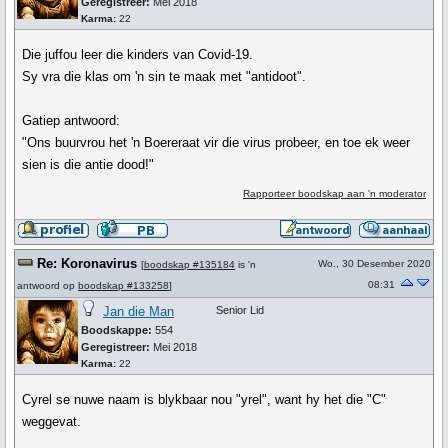
Geregistreer:
Mei 2018
Karma:
22
Die juffou leer die kinders van Covid-19.
Sy vra die klas om 'n sin te maak met "antidoot".
Gatiep antwoord:
"Ons buurvrou het 'n Boereraat vir die virus probeer, en toe ek weer
sien is die antie dood!"
Rapporteer boodskap aan 'n moderator
Re: Koronavirus
Wo., 30 Desember 2020
[
boodskap #135184
is 'n
08:31
antwoord op
boodskap #133258
]
Jan die Man
Senior Lid
Boodskappe:
554
Geregistreer:
Mei 2018
Karma:
22
Cyrel se nuwe naam is blykbaar nou "yrel", want hy het die "C"
weggevat.