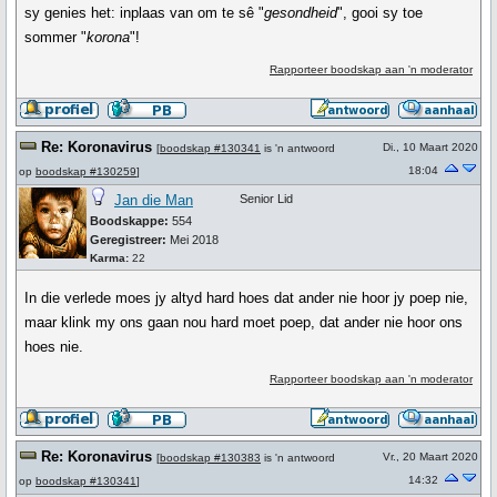
sy genies het: inplaas van om te sê "
gesondheid
", gooi sy toe
sommer "
korona
"!
Rapporteer boodskap aan 'n moderator
Re: Koronavirus
Di., 10 Maart 2020
[
boodskap #130341
is 'n antwoord
18:04
op
boodskap #130259
]
Jan die Man
Senior Lid
Boodskappe:
554
Geregistreer:
Mei 2018
Karma:
22
In die verlede moes jy altyd hard hoes dat ander nie hoor jy poep nie,
maar klink my ons gaan nou hard moet poep, dat ander nie hoor ons
hoes nie.
Rapporteer boodskap aan 'n moderator
Re: Koronavirus
Vr., 20 Maart 2020
[
boodskap #130383
is 'n antwoord
14:32
op
boodskap #130341
]