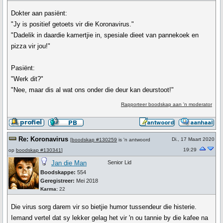
Dokter aan pasiënt:
"Jy is positief getoets vir die Koronavirus."
"Dadelik in daardie kamertjie in, spesiale dieet van pannekoek en
pizza vir jou!"
Pasiënt:
"Werk dit?"
"Nee, maar dis al wat ons onder die deur kan deurstoot!"
Rapporteer boodskap aan 'n moderator
Re: Koronavirus
Di., 17 Maart 2020
[
boodskap #130259
is 'n antwoord
19:29
op
boodskap #130341
]
Jan die Man
Senior Lid
Boodskappe:
554
Geregistreer:
Mei 2018
Karma:
22
Die virus sorg darem vir so bietjie humor tussendeur die histerie.
Iemand vertel dat sy lekker gelag het vir 'n ou tannie by die kafee na