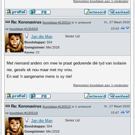
Rapporteer boodskap aan 'n moderator
Re: Koronavirus
Vr., 27 Maart 2020
[
boodskap #130514
is 'n antwoord
15:43
op
boodskap #130453
]
Jan die Man
Senior Lid
Boodskappe:
554
Geregistreer:
Mei 2018
Karma:
22
Met niemand anders om mee te praat gedurende dié tyd van isolasie
nie, gesels ek nou maar met my vrou.
En wat 'n aangename mens is sy nie!
Rapporteer boodskap aan 'n moderator
Re: Koronavirus
Vr., 27 Maart 2020
[
boodskap #130515
is 'n antwoord
15:47
op
boodskap #130514
]
Jan die Man
Senior Lid
Boodskappe:
554
Geregistreer:
Mei 2018