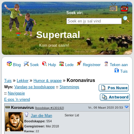
Soek vir:
Supertaal
Kom praat saam!
Blog
Soek
Hulp
Lede
Registreer
Teken aan
Tuis
»
»
»
Koronavirus
Tuis
Lekker
Humor & grappe
Wys:
Vandag se boodskappe
::
Stemmings
::
Navigasie
E-pos 'n vriend
Koronavirus
Vr., 06 Maart 2020 20:53
[
boodskap #130192
]
Jan die Man
Senior Lid
Boodskappe:
554
Geregistreer:
Mei 2018
Karma:
22