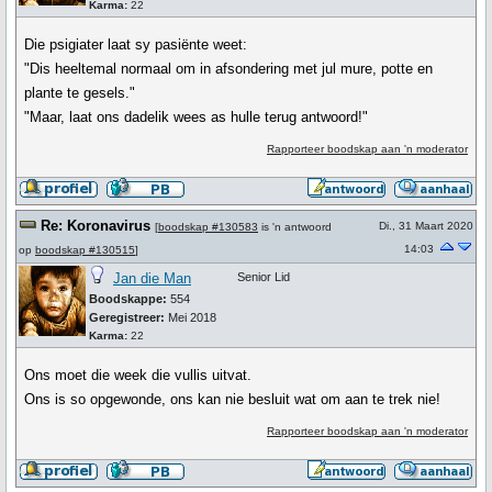
Karma:
22
Die psigiater laat sy pasiënte weet:
"Dis heeltemal normaal om in afsondering met jul mure, potte en
plante te gesels."
"Maar, laat ons dadelik wees as hulle terug antwoord!"
Rapporteer boodskap aan 'n moderator
Re: Koronavirus
Di., 31 Maart 2020
[
boodskap #130583
is 'n antwoord
14:03
op
boodskap #130515
]
Jan die Man
Senior Lid
Boodskappe:
554
Geregistreer:
Mei 2018
Karma:
22
Ons moet die week die vullis uitvat.
Ons is so opgewonde, ons kan nie besluit wat om aan te trek nie!
Rapporteer boodskap aan 'n moderator