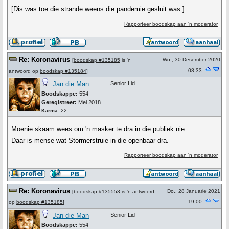
[Dis was toe die strande weens die pandemie gesluit was.]
Rapporteer boodskap aan 'n moderator
Re: Koronavirus
Wo., 30 Desember 2020
[
boodskap #135185
is 'n
08:33
antwoord op
boodskap #135184
]
Jan die Man
Senior Lid
Boodskappe:
554
Geregistreer:
Mei 2018
Karma:
22
Moenie skaam wees om 'n masker te dra in die publiek nie.
Daar is mense wat Stormerstruie in die openbaar dra.
Rapporteer boodskap aan 'n moderator
Re: Koronavirus
Do., 28 Januarie 2021
[
boodskap #135553
is 'n antwoord
19:00
op
boodskap #135185
]
Jan die Man
Senior Lid
Boodskappe:
554