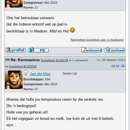
Geregistreer:
Mei 2018
Karma:
22
Ons het betroubaar verneem
dat die Indiese entstof wat op pad is
beskikbaar is in
Medium
,
Mild
en
Hot
Rapporteer boodskap aan 'n moderator
Re: Koronavirus
Vr., 08 Oktober 2021
[
boodskap #138158
is 'n antwoord
09:39
op
boodskap #135553
]
Jan die Man
Senior Lid
Boodskappe:
554
Geregistreer:
Mei 2018
Karma:
22
Moenie dat hulle jou temperatuur neem by die winkels nie.
Dis 'n bedrogspul!
Hulle vee jou geheue uit!
Ek het ingegaan vir brood en melk, toe kom ek uit met 6 bottels
wyn...