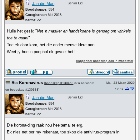
Jan die Man
Senior Lid
Boodskappe:
554
Geregistreer:
Mei 2018
Karma:
22
Hulle het gesê: "
Net 'n masker en handskoene is genoeg om winkels
toe te gaan!
"
Toe ek daar kom, het die ander mense klere aan.
Weet jy hoe 'n poephol ek gevoel het!
Rapporteer boodskap aan 'n moderator
Re: Koronavirus
Ma., 23 Maart 2020
[
boodskap #130453
is 'n antwoord
17:59
op
boodskap #130383
]
Jan die Man
Senior Lid
Boodskappe:
554
Geregistreer:
Mei 2018
Karma:
22
Die korona-ding raak nou heeltemal te erg.
Ek nies net oor my rekenaar, toe skop die antivirus-program in.