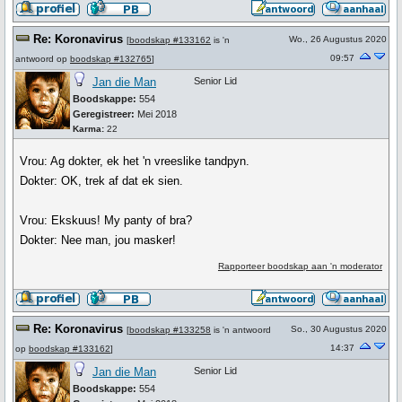
Re: Koronavirus
Wo., 26 Augustus 2020
[
boodskap #133162
is 'n
09:57
antwoord op
boodskap #132765
]
Jan die Man
Senior Lid
Boodskappe:
554
Geregistreer:
Mei 2018
Karma:
22
Vrou: Ag dokter, ek het 'n vreeslike tandpyn.
Dokter: OK, trek af dat ek sien.
Vrou: Ekskuus! My panty of bra?
Dokter: Nee man, jou masker!
Rapporteer boodskap aan 'n moderator
Re: Koronavirus
So., 30 Augustus 2020
[
boodskap #133258
is 'n antwoord
14:37
op
boodskap #133162
]
Jan die Man
Senior Lid
Boodskappe:
554