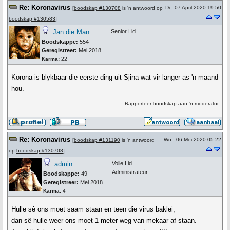
Re: Koronavirus
Di., 07 April 2020 19:50
[
boodskap #130708
is 'n antwoord op
boodskap #130583
]
Jan die Man
Senior Lid
Boodskappe:
554
Geregistreer:
Mei 2018
Karma:
22
Korona is blykbaar die eerste ding uit Sjina wat vir langer as 'n maand
hou.
Rapporteer boodskap aan 'n moderator
Re: Koronavirus
Wo., 06 Mei 2020 05:22
[
boodskap #131190
is 'n antwoord
op
boodskap #130708
]
admin
Volle Lid
Administrateur
Boodskappe:
49
Geregistreer:
Mei 2018
Karma:
4
Hulle sê ons moet saam staan en teen die virus baklei,
dan sê hulle weer ons moet 1 meter weg van mekaar af staan.