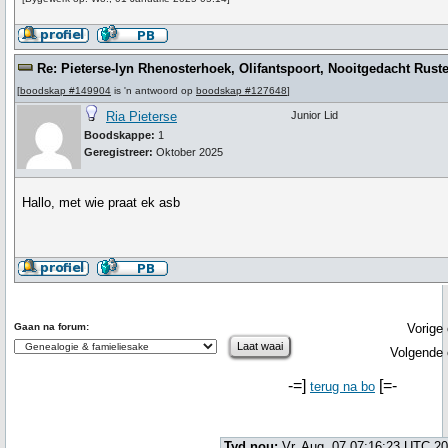
Re: Pieterse-lyn Rhenosterhoek, Olifantspoort, Nooitgedacht Ruste
[
boodskap #149904
is 'n antwoord op
boodskap #127648
]
Ria Pieterse
Junior Lid
Boodskappe:
1
Geregistreer:
Oktober 2025
Hallo, met wie praat ek asb
Gaan na forum:
Vorige
Volgende 
-=]
[=-
terug na bo
Tyd nou:
Vr. Aug. 07 07:16:23 UTC 2