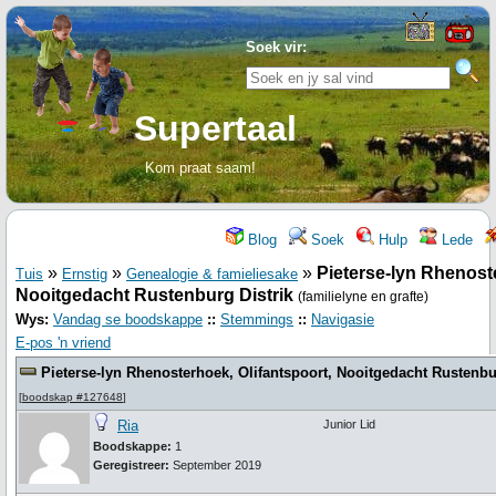
Soek vir:
Supertaal
Kom praat saam!
Blog
Soek
Hulp
Lede
»
»
»
Pieterse-lyn Rhenoste
Tuis
Ernstig
Genealogie & famieliesake
Nooitgedacht Rustenburg Distrik
(familielyne en grafte)
Wys:
Vandag se boodskappe
::
Stemmings
::
Navigasie
E-pos 'n vriend
Pieterse-lyn Rhenosterhoek, Olifantspoort, Nooitgedacht Rustenbu
[
boodskap #127648
]
Ria
Junior Lid
Boodskappe:
1
Geregistreer:
September 2019