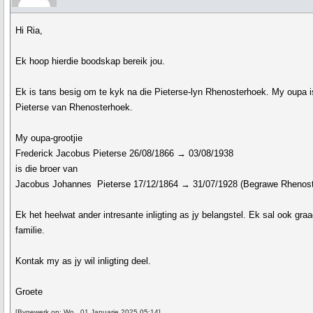
Hi Ria,
Ek hoop hierdie boodskap bereik jou.
Ek is tans besig om te kyk na die Pieterse-lyn Rhenosterhoek. My oupa i
Pieterse van Rhenosterhoek.
My oupa-grootjie
Frederick Jacobus Pieterse 26/08/1866 → 03/08/1938
is die broer van
Jacobus Johannes Pieterse 17/12/1864 → 31/07/1928 (Begrawe Rhenost
Ek het heelwat ander intresante inligting as jy belangstel. Ek sal ook graa
familie.
Kontak my as jy wil inligting deel.
Groete
[Bygewerk op: Wo., 01 Januarie 2025 05:14]