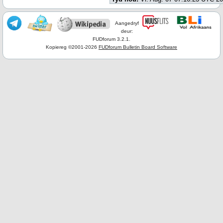
Aangedryf
deur:
FUDforum 3.2.1.
Kopiereg ©2001-2026
FUDforum Bulletin Board Software