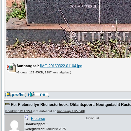
Aanhangsel:
IMG-20160322-01104.jpg
(Grootte: 121.45KB, 1287 kere afgelaai)
Re: Pieterse-lyn Rhenosterhoek, Olifantspoort, Nooitgedacht Ruste
[
boodskap #147244
is 'n antwoord op
boodskap #127648
]
Pieterse
Junior Lid
Boodskappe:
1
Geregistreer:
Januarie 2025