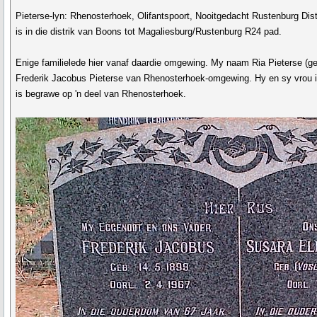
Pieterse-lyn: Rhenosterhoek, Olifantspoort, Nooitgedacht Rustenburg Distr
is in die distrik van Boons tot Magaliesburg/Rustenburg R24 pad.
Enige familielede hier vanaf daardie omgewing. My naam Ria Pieterse (g
Frederik Jacobus Pieterse van Rhenosterhoek-omgewing. Hy en sy vrou 
is begrawe op 'n deel van Rhenosterhoek.