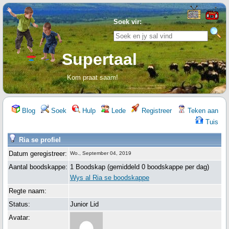
Soek vir:
Supertaal
Kom praat saam!
Blog
Soek
Hulp
Lede
Registreer
Teken aan
Tuis
Ria se profiel
Datum geregistreer:
Wo., September 04, 2019
Aantal boodskappe:
1 Boodskap (gemiddeld 0 boodskappe per dag)
Wys al Ria se boodskappe
Regte naam:
Status:
Junior Lid
Avatar: