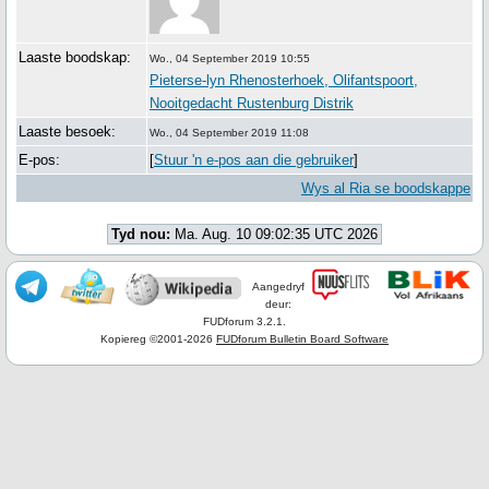
Laaste boodskap:
Wo., 04 September 2019 10:55
Pieterse-lyn Rhenosterhoek, Olifantspoort,
Nooitgedacht Rustenburg Distrik
Laaste besoek:
Wo., 04 September 2019 11:08
E-pos:
[
Stuur 'n e-pos aan die gebruiker
]
Wys al Ria se boodskappe
Tyd nou:
Ma. Aug. 10 09:02:35 UTC 2026
Aangedryf
deur:
FUDforum 3.2.1.
Kopiereg ©2001-2026
FUDforum Bulletin Board Software