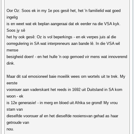
Oor Oz: Soos ek in my 1e pos gesê het, het 'n familielid wat goed
ingelig
is en weet wat ek beplan aangeraai dat ek eerder na die VSA kyk.
Soos jy sê
het hy ook gesê: Oz is vol beperkings - en ek verpes juis al die
oorregulering in SA wat interpreneurs aan bande lê. In die VSA wil
mense
besigheid doen! - en het hulle 'n oop gemoed vir mens wat innoverend
dink.
Maar dit sal emosioneel baie moeilik wees om wortels uit te trek. My
eerste
voorouer aan vaderskant het reeds in 1692 uit Duitsland in SA kom
woon - ek
is 12e generasie! - in merg en bloed uit Afrika se grond! My vrou
stam van
dieselfde voorouer af en het dieselfde nooiensvan gehad as haar
getroude van
nou.