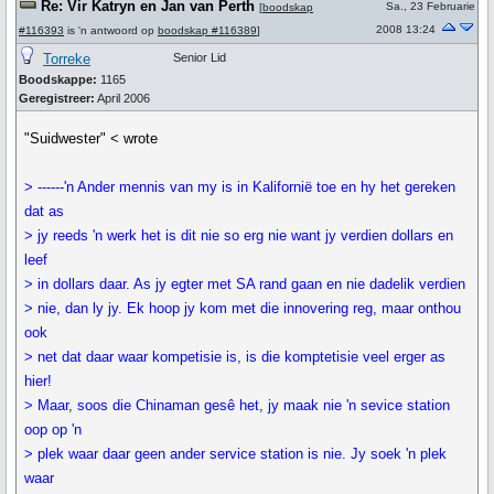
Re: Vir Katryn en Jan van Perth
Sa., 23 Februarie
[
boodskap
2008 13:24
#116393
is 'n antwoord op
boodskap #116389
]
Torreke
Senior Lid
Boodskappe:
1165
Geregistreer:
April 2006
"Suidwester" < wrote
> ------'n Ander mennis van my is in Kalifornië toe en hy het gereken
dat as
> jy reeds 'n werk het is dit nie so erg nie want jy verdien dollars en
leef
> in dollars daar. As jy egter met SA rand gaan en nie dadelik verdien
> nie, dan ly jy. Ek hoop jy kom met die innovering reg, maar onthou
ook
> net dat daar waar kompetisie is, is die komptetisie veel erger as
hier!
> Maar, soos die Chinaman gesê het, jy maak nie 'n sevice station
oop op 'n
> plek waar daar geen ander service station is nie. Jy soek 'n plek
waar