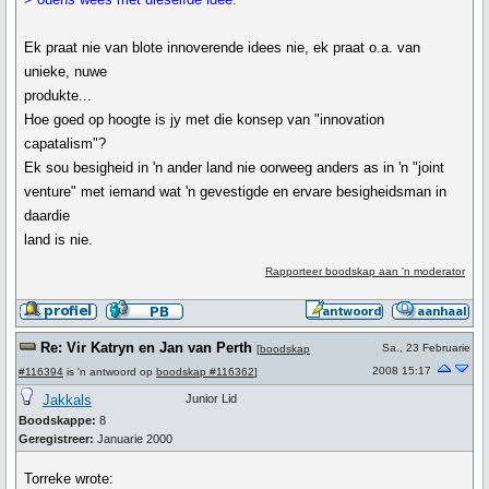
Ek praat nie van blote innoverende idees nie, ek praat o.a. van
unieke, nuwe
produkte...
Hoe goed op hoogte is jy met die konsep van "innovation
capatalism"?
Ek sou besigheid in 'n ander land nie oorweeg anders as in 'n "joint
venture" met iemand wat 'n gevestigde en ervare besigheidsman in
daardie
land is nie.
Rapporteer boodskap aan 'n moderator
Re: Vir Katryn en Jan van Perth
Sa., 23 Februarie
[
boodskap
2008 15:17
#116394
is 'n antwoord op
boodskap #116362
]
Jakkals
Junior Lid
Boodskappe:
8
Geregistreer:
Januarie 2000
Torreke wrote: