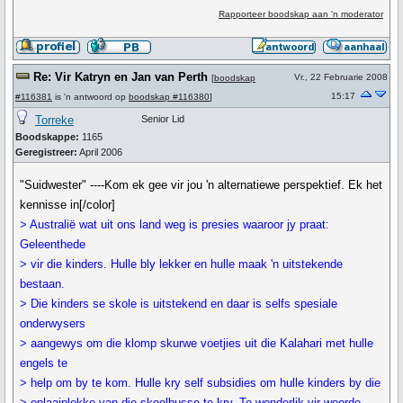
Rapporteer boodskap aan 'n moderator
Re: Vir Katryn en Jan van Perth
Vr., 22 Februarie 2008
[
boodskap
15:17
#116381
is 'n antwoord op
boodskap #116380
]
Torreke
Senior Lid
Boodskappe:
1165
Geregistreer:
April 2006
"Suidwester" ----Kom ek gee vir jou 'n alternatiewe perspektief. Ek het
kennisse in[/color]
> Australië wat uit ons land weg is presies waaroor jy praat:
Geleenthede
> vir die kinders. Hulle bly lekker en hulle maak 'n uitstekende
bestaan.
> Die kinders se skole is uitstekend en daar is selfs spesiale
onderwysers
> aangewys om die klomp skurwe voetjies uit die Kalahari met hulle
engels te
> help om by te kom. Hulle kry self subsidies om hulle kinders by die
> oplaaiplekke van die skoolbusse te kry. Te wonderlik vir woorde.