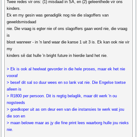
Twee redes vir ons: (1) misdaad in SA, en (2) geleenthede vir ons
kinders.
Ek en my gesin was genadiglik nog nie die slagoffers van
geweldsmisdaad
nie. Die vraag is egter nie of ons slagoffers gaan word nie, die vraag
is
bloot wanneer - in 'n land waar die kanse 1 uit 3 is. Ek kan ook nie vir
my
kinders sê dat hulle 'n bright future in hierdie land het nie.
> Ek is ook al heelwat gevorder in die hele proses, maar ek het nie
vooraf
> besef dit sal so duur wees en so lank vat nie. Die Engelse toetse
alleen is
> R1800 per persoon. Dit is regtig belaglik, maar dit werk 'n ou
nogsteeds
> goedkoper uit as om deur een van die instansies te werk wat jou
die son en
> maan belowe maar as jy die fine print lees waarborg hulle jou nieks
nie.