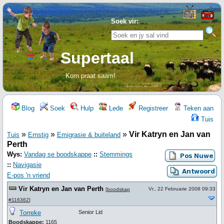
Soek vir:
Supertaal
Kom praat saam!
Blog
Soek
Hulp
Lede
Registreer
Teken aan
Tuis
»
»
»
Vir Katryn en Jan van
Tuis
Ernstig
Emigrasie & buiteland
Perth
Wys:
Vandag se boodskappe
::
Stemmings
::
Navigasie
E-pos 'n vriend
Vir Katryn en Jan van Perth
Vr., 22 Februarie 2008 09:33
[
boodskap
#116362
]
Torreke
Senior Lid
Boodskappe:
1165