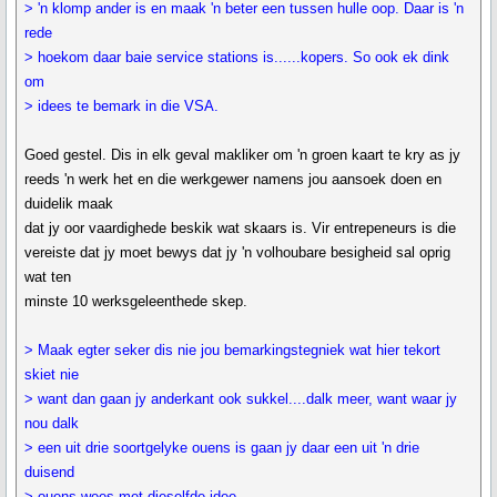
> 'n klomp ander is en maak 'n beter een tussen hulle oop. Daar is 'n
rede
> hoekom daar baie service stations is......kopers. So ook ek dink
om
> idees te bemark in die VSA.
Goed gestel. Dis in elk geval makliker om 'n groen kaart te kry as jy
reeds 'n werk het en die werkgewer namens jou aansoek doen en
duidelik maak
dat jy oor vaardighede beskik wat skaars is. Vir entrepeneurs is die
vereiste dat jy moet bewys dat jy 'n volhoubare besigheid sal oprig
wat ten
minste 10 werksgeleenthede skep.
> Maak egter seker dis nie jou bemarkingstegniek wat hier tekort
skiet nie
> want dan gaan jy anderkant ook sukkel....dalk meer, want waar jy
nou dalk
> een uit drie soortgelyke ouens is gaan jy daar een uit 'n drie
duisend
> ouens wees met dieselfde idee.