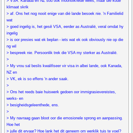
> VSA. Kanada en NZ sou ook moontlikhede wees, maar die koue
klimaat skrik
> af. Ons het nog nooit enige van dié lande besoek nie. 'n Familielid
wat
> goed ingelig is, het gesê VSA, eerder as Australië, veral omdat hy
ingelig
> is oor presies wat ek beplan - iets wat ek ook obviously nie op die
ng wil
> bespreek nie. Persoonlik trek die VSA my sterker as Australië.
>
> My vrou sal beslis kwalifiseer vir visa in albei lande, ook Kanada,
NZ en
> VK, ek is so effens 'n ander saak.
>
> Ons het reeds baie huiswerk gedoen oor immigrasievereistes,
werks- en
> besigheidsgeleenthede, ens.
>
> My navraag gaan bloot oor die emosionele sprong en aanpassing.
Hoe het
> julle dit ervaar? Hoe lank het dit geneem om werklik tuis te voel?