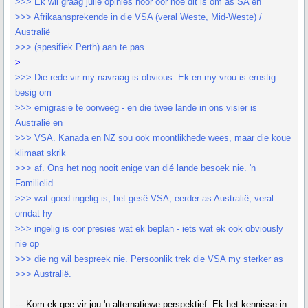
>>> Ek wil graag julle opinies hoor oor hoe dit is om as SA en
>>> Afrikaansprekende in die VSA (veral Weste, Mid-Weste) /
Australië
>>> (spesifiek Perth) aan te pas.
>
>>> Die rede vir my navraag is obvious. Ek en my vrou is ernstig
besig om
>>> emigrasie te oorweeg - en die twee lande in ons visier is
Australië en
>>> VSA. Kanada en NZ sou ook moontlikhede wees, maar die koue
klimaat skrik
>>> af. Ons het nog nooit enige van dié lande besoek nie. 'n
Familielid
>>> wat goed ingelig is, het gesê VSA, eerder as Australië, veral
omdat hy
>>> ingelig is oor presies wat ek beplan - iets wat ek ook obviously
nie op
>>> die ng wil bespreek nie. Persoonlik trek die VSA my sterker as
>>> Australië.
----Kom ek gee vir jou 'n alternatiewe perspektief. Ek het kennisse in