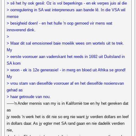
> sê het hy ook gesê: Oz is vol beperkings - en ek verpes juis al die
> oorregulering in SA wat interpreneurs aan bande lê. In die VSA wil
mense
> besigheid doen! - en het hulle 'n oop gemoed vir mens wat
innoverend dink.
>
> Maar dit sal emosioneel baie moeilik wees om wortels uit te trek.
My
> eerste voorouer aan vaderskant het reeds in 1692 uit Duitsland in
SA kom
> woon - ek is 12e generasie! - in merg en bloed uit Afrika se grond!
My
> vrou stam van dieselfde voorouer af en het dieselfde nooiensvan
gehad as
> haar getroude van nou.
------'n Ander mennis van my is in Kalifornië toe en hy het gereken dat
as
jy reeds 'n werk het is dit nie so erg nie want jy verdien dollars en leef
in dollars daar. As jy egter met SA rand gaan en nie dadelik verdien
nie,