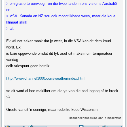
> emigrasie te oorweeg - en die twee lande in ons visier is Australië
en
> VSA. Kanada en NZ sou ook moontlikhede wees, maar die koue
klimaat skrik
> af.
Ek wil net seker maak dat jy weet, in die VSA kan dit dem koud
word. Ek
is baie opgewonde omdat dit lyk asof dit maksimum temperatuur
vandag
dalk vriespunt gaan bereik:
http://www.channel3000.com/weather/index.html
so dit word al hoe makliker om die ys van die pad ingang af te breek
:-)
Groete vanuit 'n sonnige, maar redelike koue Wisconsin
Rapporteer boodskap aan 'n moderator