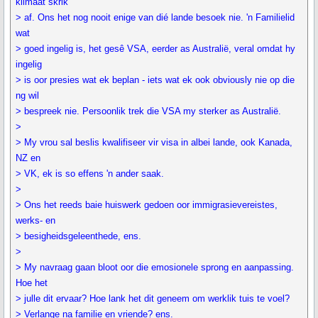
klimaat skrik
> af. Ons het nog nooit enige van dié lande besoek nie. 'n Familielid
wat
> goed ingelig is, het gesê VSA, eerder as Australië, veral omdat hy
ingelig
> is oor presies wat ek beplan - iets wat ek ook obviously nie op die
ng wil
> bespreek nie. Persoonlik trek die VSA my sterker as Australië.
>
> My vrou sal beslis kwalifiseer vir visa in albei lande, ook Kanada,
NZ en
> VK, ek is so effens 'n ander saak.
>
> Ons het reeds baie huiswerk gedoen oor immigrasievereistes,
werks- en
> besigheidsgeleenthede, ens.
>
> My navraag gaan bloot oor die emosionele sprong en aanpassing.
Hoe het
> julle dit ervaar? Hoe lank het dit geneem om werklik tuis te voel?
> Verlange na familie en vriende? ens.