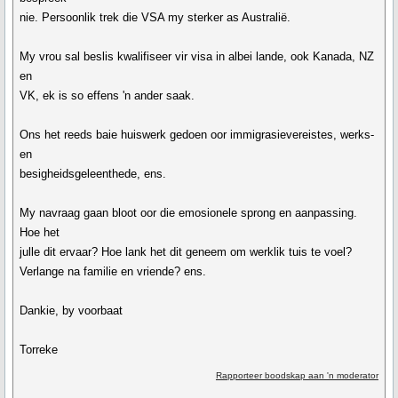
nie. Persoonlik trek die VSA my sterker as Australië.
My vrou sal beslis kwalifiseer vir visa in albei lande, ook Kanada, NZ
en
VK, ek is so effens 'n ander saak.
Ons het reeds baie huiswerk gedoen oor immigrasievereistes, werks-
en
besigheidsgeleenthede, ens.
My navraag gaan bloot oor die emosionele sprong en aanpassing.
Hoe het
julle dit ervaar? Hoe lank het dit geneem om werklik tuis te voel?
Verlange na familie en vriende? ens.
Dankie, by voorbaat
Torreke
Rapporteer boodskap aan 'n moderator