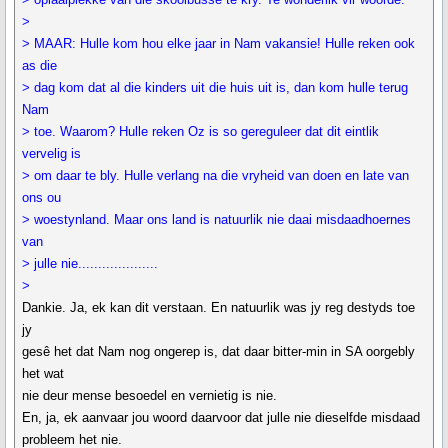
>
> MAAR: Hulle kom hou elke jaar in Nam vakansie! Hulle reken ook
as die
> dag kom dat al die kinders uit die huis uit is, dan kom hulle terug
Nam
> toe. Waarom? Hulle reken Oz is so gereguleer dat dit eintlik
vervelig is
> om daar te bly. Hulle verlang na die vryheid van doen en late van
ons ou
> woestynland. Maar ons land is natuurlik nie daai misdaadhoernes
van
> julle nie....................
>
Dankie. Ja, ek kan dit verstaan. En natuurlik was jy reg destyds toe
jy
gesê het dat Nam nog ongerep is, dat daar bitter-min in SA oorgebly
het wat
nie deur mense besoedel en vernietig is nie.
En, ja, ek aanvaar jou woord daarvoor dat julle nie dieselfde misdaad
probleem het nie.