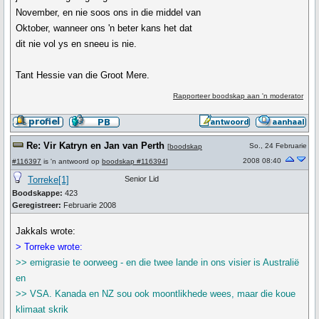
November, en nie soos ons in die middel van
Oktober, wanneer ons 'n beter kans het dat
dit nie vol ys en sneeu is nie.
Tant Hessie van die Groot Mere.
Rapporteer boodskap aan 'n moderator
Re: Vir Katryn en Jan van Perth
So., 24 Februarie
[
boodskap
2008 08:40
#116397
is 'n antwoord op
boodskap #116394
]
Torreke[1]
Senior Lid
Boodskappe:
423
Geregistreer:
Februarie 2008
Jakkals wrote:
> Torreke wrote:
>> emigrasie te oorweeg - en die twee lande in ons visier is Australië
en
>> VSA. Kanada en NZ sou ook moontlikhede wees, maar die koue
klimaat skrik