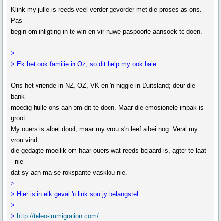
Klink my julle is reeds veel verder gevorder met die proses as ons.
Pas
begin om inligting in te win en vir nuwe paspoorte aansoek te doen.
>
> Ek het ook familie in Oz, so dit help my ook baie
Ons het vriende in NZ, OZ, VK en 'n niggie in Duitsland; deur die
bank
moedig hulle ons aan om dit te doen. Maar die emosionele impak is
groot.
My ouers is albei dood, maar my vrou s'n leef albei nog. Veral my
vrou vind
die gedagte moeilik om haar ouers wat reeds bejaard is, agter te laat
- nie
dat sy aan ma se rokspante vasklou nie.
>
> Hier is in elk geval 'n link sou jy belangstel
>
>
http://teleo-immigration.com/