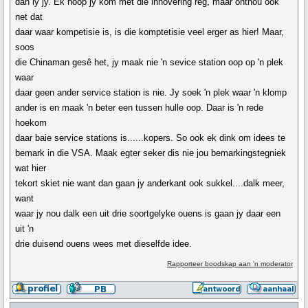
dan ly jy. Ek hoop jy kom met die innovering reg, maar onthou ook
net dat
daar waar kompetisie is, is die komptetisie veel erger as hier! Maar,
soos
die Chinaman gesê het, jy maak nie 'n sevice station oop op 'n plek
waar
daar geen ander service station is nie. Jy soek 'n plek waar 'n klomp
ander is en maak 'n beter een tussen hulle oop. Daar is 'n rede
hoekom
daar baie service stations is......kopers. So ook ek dink om idees te
bemark in die VSA. Maak egter seker dis nie jou bemarkingstegniek
wat hier
tekort skiet nie want dan gaan jy anderkant ook sukkel....dalk meer,
want
waar jy nou dalk een uit drie soortgelyke ouens is gaan jy daar een
uit 'n
drie duisend ouens wees met dieselfde idee.
Rapporteer boodskap aan 'n moderator