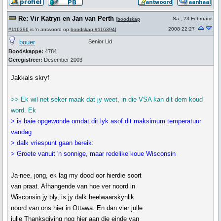
Re: Vir Katryn en Jan van Perth
Sa., 23 Februarie
[
boodskap
2008 22:27
#116396
is 'n antwoord op
boodskap #116394
]
bouer
Senior Lid
Boodskappe:
4784
Geregistreer:
Desember 2003
Jakkals skryf
>> Ek wil net seker maak dat jy weet, in die VSA kan dit dem koud
word. Ek
> is baie opgewonde omdat dit lyk asof dit maksimum temperatuur
vandag
> dalk vriespunt gaan bereik:
> Groete vanuit 'n sonnige, maar redelike koue Wisconsin
Ja-nee, jong, ek lag my dood oor hierdie soort
van praat. Afhangende van hoe ver noord in
Wisconsin jy bly, is jy dalk heelwaarskynlik
noord van ons hier in Ottawa. En dan vier julle
julle Thanksgiving nog hier aan die einde van