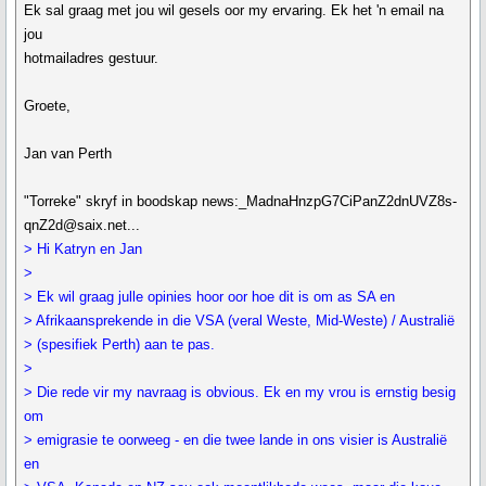
Ek sal graag met jou wil gesels oor my ervaring. Ek het 'n email na
jou
hotmailadres gestuur.
Groete,
Jan van Perth
"Torreke" skryf in boodskap news:_MadnaHnzpG7CiPanZ2dnUVZ8s-
qnZ2d@saix.net...
> Hi Katryn en Jan
>
> Ek wil graag julle opinies hoor oor hoe dit is om as SA en
> Afrikaansprekende in die VSA (veral Weste, Mid-Weste) / Australië
> (spesifiek Perth) aan te pas.
>
> Die rede vir my navraag is obvious. Ek en my vrou is ernstig besig
om
> emigrasie te oorweeg - en die twee lande in ons visier is Australië
en