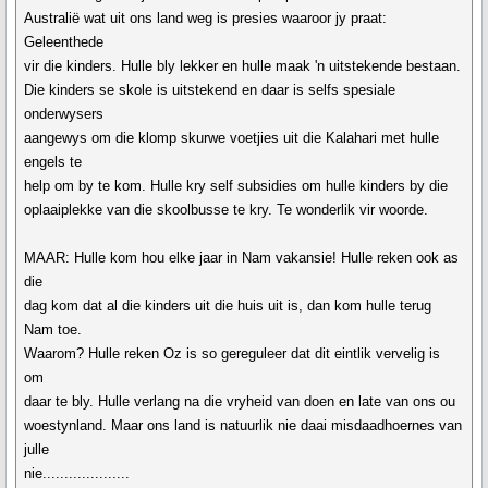
Australië wat uit ons land weg is presies waaroor jy praat:
Geleenthede
vir die kinders. Hulle bly lekker en hulle maak 'n uitstekende bestaan.
Die kinders se skole is uitstekend en daar is selfs spesiale
onderwysers
aangewys om die klomp skurwe voetjies uit die Kalahari met hulle
engels te
help om by te kom. Hulle kry self subsidies om hulle kinders by die
oplaaiplekke van die skoolbusse te kry. Te wonderlik vir woorde.
MAAR: Hulle kom hou elke jaar in Nam vakansie! Hulle reken ook as
die
dag kom dat al die kinders uit die huis uit is, dan kom hulle terug
Nam toe.
Waarom? Hulle reken Oz is so gereguleer dat dit eintlik vervelig is
om
daar te bly. Hulle verlang na die vryheid van doen en late van ons ou
woestynland. Maar ons land is natuurlik nie daai misdaadhoernes van
julle
nie....................