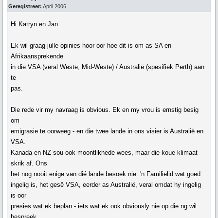
Geregistreer:
April 2006
Hi Katryn en Jan
Ek wil graag julle opinies hoor oor hoe dit is om as SA en
Afrikaansprekende
in die VSA (veral Weste, Mid-Weste) / Australië (spesifiek Perth) aan
te
pas.
Die rede vir my navraag is obvious. Ek en my vrou is ernstig besig
om
emigrasie te oorweeg - en die twee lande in ons visier is Australië en
VSA.
Kanada en NZ sou ook moontlikhede wees, maar die koue klimaat
skrik af. Ons
het nog nooit enige van dié lande besoek nie. 'n Familielid wat goed
ingelig is, het gesê VSA, eerder as Australië, veral omdat hy ingelig
is oor
presies wat ek beplan - iets wat ek ook obviously nie op die ng wil
bespreek