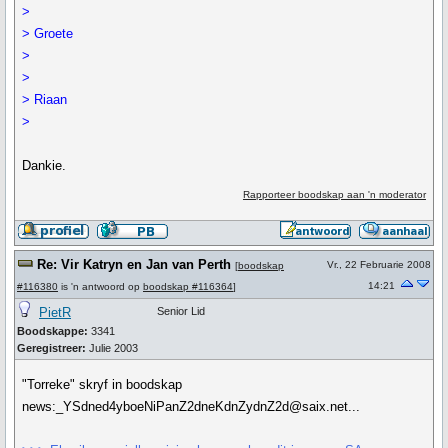
>
> Groete
>
>
> Riaan
>
Dankie.
Rapporteer boodskap aan 'n moderator
Re: Vir Katryn en Jan van Perth
Vr., 22 Februarie 2008
[
boodskap
14:21
#116380
is 'n antwoord op
boodskap #116364
]
PietR
Senior Lid
Boodskappe:
3341
Geregistreer:
Julie 2003
"Torreke" skryf in boodskap
news:_YSdned4yboeNiPanZ2dneKdnZydnZ2d@saix.net...