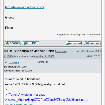
http://teleo-immigration.com/
Groete
Riaan
Rapporteer boodskap aan 'n moderator
Re: Vir Katryn en Jan van Perth
Vr., 22 Februarie 2008
[
boodskap
11:01
#116364
is 'n antwoord op
boodskap #116363
]
Torreke
Senior Lid
Boodskappe:
1165
Geregistreer:
April 2006
"Riaan" skryf in boodskap
news:1203673364.893939@vasbyt.isdsl.net...
>
> "Torreke" wrote in message
> news:_MadnaHnzpG7CiPanZ2dnUVZ8s-qnZ2d@saix.net...
>> Hi Katryn en Jan