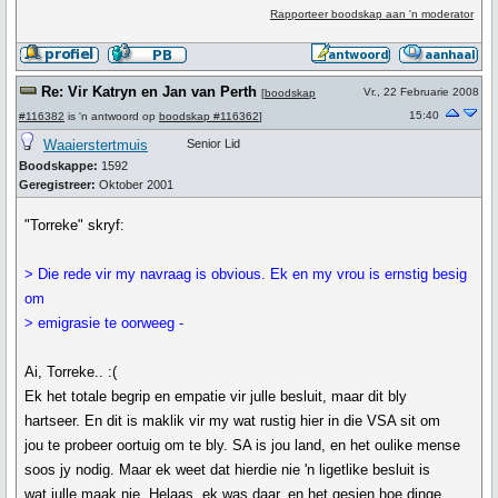
Rapporteer boodskap aan 'n moderator
Re: Vir Katryn en Jan van Perth
Vr., 22 Februarie 2008
[
boodskap
15:40
#116382
is 'n antwoord op
boodskap #116362
]
Waaierstertmuis
Senior Lid
Boodskappe:
1592
Geregistreer:
Oktober 2001
"Torreke" skryf:
> Die rede vir my navraag is obvious. Ek en my vrou is ernstig besig
om
> emigrasie te oorweeg -
Ai, Torreke.. :(
Ek het totale begrip en empatie vir julle besluit, maar dit bly
hartseer. En dit is maklik vir my wat rustig hier in die VSA sit om
jou te probeer oortuig om te bly. SA is jou land, en het oulike mense
soos jy nodig. Maar ek weet dat hierdie nie 'n ligetlike besluit is
wat julle maak nie. Helaas, ek was daar, en het gesien hoe dinge