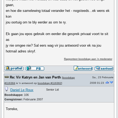
gaan,
en hoe die samelewing totaal verander het - nogsteeds...ek wens ek
kon
jou oortuig om te bly eerder as om te ry.
Ek gaan jou epos gebruik om eerder die gesprek privaat voort te sit
as
jy nie omgee nie? Sal eers wag vir jou antwoord voor ek na jou
hotmail adres skryf.
Rapporteer boodskap aan 'n moderator
Re: Vir Katryn en Jan van Perth
Sa., 23 Februarie
[
boodskap
2008 01:23
#116384
is 'n antwoord op
boodskap #116362
]
Daniel Le Roux
Senior Lid
Boodskappe:
106
Geregistreer:
Februarie 2007
Torreke,