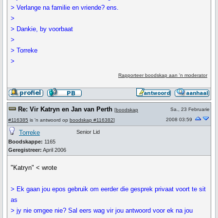
> Verlange na familie en vriende? ens.
>
> Dankie, by voorbaat
>
> Torreke
>
Rapporteer boodskap aan 'n moderator
Re: Vir Katryn en Jan van Perth
Sa., 23 Februarie
[
boodskap
2008 03:59
#116385
is 'n antwoord op
boodskap #116382
]
Torreke
Senior Lid
Boodskappe:
1165
Geregistreer:
April 2006
"Katryn" < wrote
> Ek gaan jou epos gebruik om eerder die gesprek privaat voort te sit
as
> jy nie omgee nie? Sal eers wag vir jou antwoord voor ek na jou