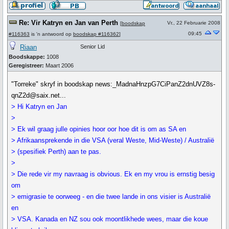
Re: Vir Katryn en Jan van Perth
Vr., 22 Februarie 2008
[
boodskap
09:45
#116363
is 'n antwoord op
boodskap #116362
]
Riaan
Senior Lid
Boodskappe:
1008
Geregistreer:
Maart 2006
"Torreke" skryf in boodskap news:_MadnaHnzpG7CiPanZ2dnUVZ8s-
qnZ2d@saix.net...
> Hi Katryn en Jan
>
> Ek wil graag julle opinies hoor oor hoe dit is om as SA en
> Afrikaansprekende in die VSA (veral Weste, Mid-Weste) / Australië
> (spesifiek Perth) aan te pas.
>
> Die rede vir my navraag is obvious. Ek en my vrou is ernstig besig
om
> emigrasie te oorweeg - en die twee lande in ons visier is Australië
en
> VSA. Kanada en NZ sou ook moontlikhede wees, maar die koue