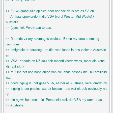
>> Ek wil graag julle opinies hoor oor hoe dit is om as SA en
>> Afrikaansprekende in die VSA (veral Weste, Mid-Weste) /
Australië
>> (spesifiek Perth) aan te pas.
>> Die rede vir my navraag is obvious. Ek en my vrou is ernstig
besig om
>> emigrasie te oorweeg - en die twee lande in ons visier is Australië
en
>> VSA. Kanada en NZ sou ook moontlikhede wees, maar die koue
klimaat skrik
>> af. Ons het nog nooit enige van dié lande besoek nie. 'n Familielid
wat
>> goed ingelig is, het gesê VSA, eerder as Australië, veral omdat hy
>> ingelig is oor presies wat ek beplan - iets wat ek ook obviously nie
op
>> die ng wil bespreek nie. Persoonlik trek die VSA my sterker as
>> Australië.