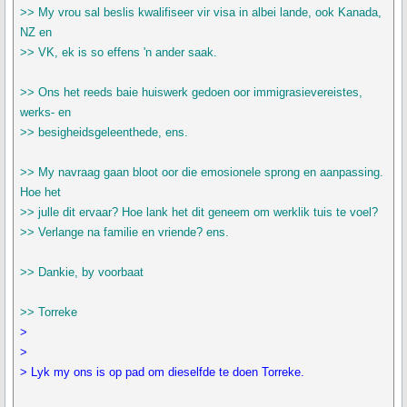
>> My vrou sal beslis kwalifiseer vir visa in albei lande, ook Kanada,
NZ en
>> VK, ek is so effens 'n ander saak.
>> Ons het reeds baie huiswerk gedoen oor immigrasievereistes,
werks- en
>> besigheidsgeleenthede, ens.
>> My navraag gaan bloot oor die emosionele sprong en aanpassing.
Hoe het
>> julle dit ervaar? Hoe lank het dit geneem om werklik tuis te voel?
>> Verlange na familie en vriende? ens.
>> Dankie, by voorbaat
>> Torreke
>
>
> Lyk my ons is op pad om dieselfde te doen Torreke.