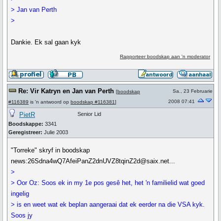
> Jan van Perth
>
Dankie. Ek sal gaan kyk
Rapporteer boodskap aan 'n moderator
Re: Vir Katryn en Jan van Perth
Sa., 23 Februarie
[
boodskap
2008 07:41
#116389
is 'n antwoord op
boodskap #116381
]
PietR
Senior Lid
Boodskappe:
3341
Geregistreer:
Julie 2003
"Torreke" skryf in boodskap
news:26Sdna4wQ7AfeiPanZ2dnUVZ8tqinZ2d@saix.net...
>
> Oor Oz: Soos ek in my 1e pos gesê het, het 'n familielid wat goed
ingelig
> is en weet wat ek beplan aangeraai dat ek eerder na die VSA kyk.
Soos jy