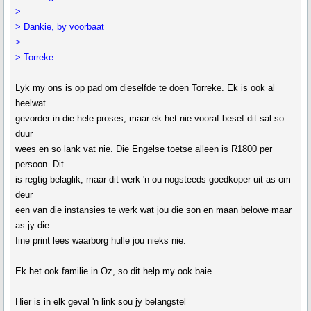
>
> Dankie, by voorbaat
>
> Torreke
Lyk my ons is op pad om dieselfde te doen Torreke. Ek is ook al
heelwat
gevorder in die hele proses, maar ek het nie vooraf besef dit sal so
duur
wees en so lank vat nie. Die Engelse toetse alleen is R1800 per
persoon. Dit
is regtig belaglik, maar dit werk 'n ou nogsteeds goedkoper uit as om
deur
een van die instansies te werk wat jou die son en maan belowe maar
as jy die
fine print lees waarborg hulle jou nieks nie.
Ek het ook familie in Oz, so dit help my ook baie
Hier is in elk geval 'n link sou jy belangstel