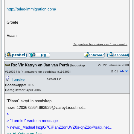
http://teleo-immigration.com/
Groete
Riaan
Rapporteer boodskap aan 'n moderator
Re: Vir Katryn en Jan van Perth
Vr., 22 Februarie 2008
[
boodskap
11:01
#116364
is 'n antwoord op
boodskap #116363
]
Torreke
Senior Lid
Boodskappe:
1165
Geregistreer:
April 2006
"Riaan" skryf in boodskap
news:1203673364.893939@vasbyt.isdsl.net...
>
> "Torreke" wrote in message
> news:_MadnaHnzpG7CiPanZ2dnUVZ8s-qnZ2d@saix.net...
>> Hi Katryn en Jan