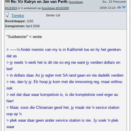
Re: Vir Katryn en Jan van Perth
Sa., 23 Februarie
[
boodskap
2008 13:24
#116393
is 'n antwoord op
boodskap #116389
]
Torreke
Senior Lid
Boodskappe:
1165
Geregistreer:
April 2006
"Suidwester" < wrote
> ------'n Ander mennis van my is in Kalifornië toe en hy het gereken
dat as
> jy reeds 'n werk het is dit nie so erg nie want jy verdien dollars en
leef
> in dollars daar. As jy egter met SA rand gaan en nie dadelik verdien
> nie, dan ly jy. Ek hoop jy kom met die innovering reg, maar onthou
ook
> net dat daar waar kompetisie is, is die komptetisie veel erger as
hier!
> Maar, soos die Chinaman gesê het, jy maak nie 'n sevice station
oop op 'n
> plek waar daar geen ander service station is nie. Jy soek 'n plek
waar