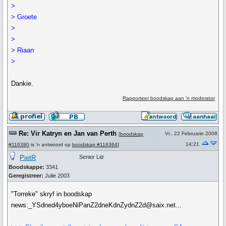
>
> Groete
>
>
> Riaan
>
Dankie.
Rapporteer boodskap aan 'n moderator
Re: Vir Katryn en Jan van Perth
Vr., 22 Februarie 2008
[
boodskap
14:21
#116380
is 'n antwoord op
boodskap #116364
]
PietR
Senior Lid
Boodskappe:
3341
Geregistreer:
Julie 2003
"Torreke" skryf in boodskap
news:_YSdned4yboeNiPanZ2dneKdnZydnZ2d@saix.net...