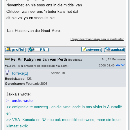
November, en nie soos ons in die middel van
Oktober, wanneer ons 'n beter kans het dat
dit nie vol ys en sneeu is nie.
Tant Hessie van die Groot Mere.
Rapporteer boodskap aan 'n moderator
Re: Vir Katryn en Jan van Perth
So., 24 Februarie
[
boodskap
2008 08:40
#116397
is 'n antwoord op
boodskap #116394
]
Torreke[1]
Senior Lid
Boodskappe:
423
Geregistreer:
Februarie 2008
Jakkals wrote:
> Torreke wrote:
>> emigrasie te oorweeg - en die twee lande in ons visier is Australië
en
>> VSA. Kanada en NZ sou ook moontlikhede wees, maar die koue
klimaat skrik