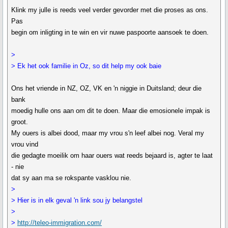
Klink my julle is reeds veel verder gevorder met die proses as ons.
Pas
begin om inligting in te win en vir nuwe paspoorte aansoek te doen.
>
> Ek het ook familie in Oz, so dit help my ook baie
Ons het vriende in NZ, OZ, VK en 'n niggie in Duitsland; deur die
bank
moedig hulle ons aan om dit te doen. Maar die emosionele impak is
groot.
My ouers is albei dood, maar my vrou s'n leef albei nog. Veral my
vrou vind
die gedagte moeilik om haar ouers wat reeds bejaard is, agter te laat
- nie
dat sy aan ma se rokspante vasklou nie.
>
> Hier is in elk geval 'n link sou jy belangstel
>
>
http://teleo-immigration.com/