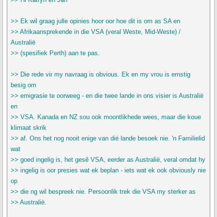
>> Ek wil graag julle opinies hoor oor hoe dit is om as SA en
>> Afrikaansprekende in die VSA (veral Weste, Mid-Weste) /
Australië
>> (spesifiek Perth) aan te pas.
>> Die rede vir my navraag is obvious. Ek en my vrou is ernstig
besig om
>> emigrasie te oorweeg - en die twee lande in ons visier is Australië
en
>> VSA. Kanada en NZ sou ook moontlikhede wees, maar die koue
klimaat skrik
>> af. Ons het nog nooit enige van dié lande besoek nie. 'n Familielid
wat
>> goed ingelig is, het gesê VSA, eerder as Australië, veral omdat hy
>> ingelig is oor presies wat ek beplan - iets wat ek ook obviously nie
op
>> die ng wil bespreek nie. Persoonlik trek die VSA my sterker as
>> Australië.