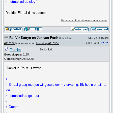
> hotmail adres skryf.
Dankie. Ek sal dit waardeer.
Rapporteer boodskap aan 'n moderator
Re: Vir Katryn en Jan van Perth
Sa., 23 Februarie
[
boodskap
2008 04:00
#116386
is 'n antwoord op
boodskap #116384
]
Torreke
Senior Lid
Boodskappe:
1165
Geregistreer:
April 2006
"Daniel le Roux" < wrote
>
> Ek sal graag met jou wil gesels oor my ervaring. Ek het 'n email na
jou
> hotmailadres gestuur.
>
> Groete,
>