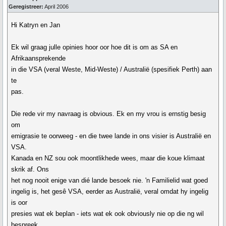
Geregistreer:
April 2006
Hi Katryn en Jan
Ek wil graag julle opinies hoor oor hoe dit is om as SA en
Afrikaansprekende
in die VSA (veral Weste, Mid-Weste) / Australië (spesifiek Perth) aan
te
pas.
Die rede vir my navraag is obvious. Ek en my vrou is ernstig besig
om
emigrasie te oorweeg - en die twee lande in ons visier is Australië en
VSA.
Kanada en NZ sou ook moontlikhede wees, maar die koue klimaat
skrik af. Ons
het nog nooit enige van dié lande besoek nie. 'n Familielid wat goed
ingelig is, het gesê VSA, eerder as Australië, veral omdat hy ingelig
is oor
presies wat ek beplan - iets wat ek ook obviously nie op die ng wil
bespreek