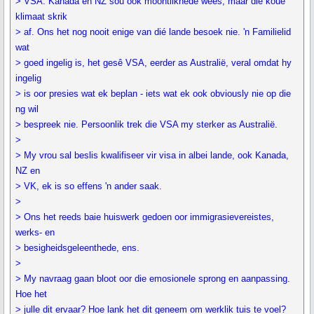
> VSA. Kanada en NZ sou ook moontlikhede wees, maar die koue
klimaat skrik
> af. Ons het nog nooit enige van dié lande besoek nie. 'n Familielid
wat
> goed ingelig is, het gesê VSA, eerder as Australië, veral omdat hy
ingelig
> is oor presies wat ek beplan - iets wat ek ook obviously nie op die
ng wil
> bespreek nie. Persoonlik trek die VSA my sterker as Australië.
>
> My vrou sal beslis kwalifiseer vir visa in albei lande, ook Kanada,
NZ en
> VK, ek is so effens 'n ander saak.
>
> Ons het reeds baie huiswerk gedoen oor immigrasievereistes,
werks- en
> besigheidsgeleenthede, ens.
>
> My navraag gaan bloot oor die emosionele sprong en aanpassing.
Hoe het
> julle dit ervaar? Hoe lank het dit geneem om werklik tuis te voel?