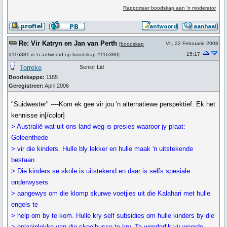
Rapporteer boodskap aan 'n moderator
Re: Vir Katryn en Jan van Perth
Vr., 22 Februarie 2008
[
boodskap
15:17
#116381
is 'n antwoord op
boodskap #116380
]
Torreke
Senior Lid
Boodskappe:
1165
Geregistreer:
April 2006
"Suidwester" ----Kom ek gee vir jou 'n alternatiewe perspektief. Ek het
kennisse in[/color]
> Australië wat uit ons land weg is presies waaroor jy praat:
Geleenthede
> vir die kinders. Hulle bly lekker en hulle maak 'n uitstekende
bestaan.
> Die kinders se skole is uitstekend en daar is selfs spesiale
onderwysers
> aangewys om die klomp skurwe voetjies uit die Kalahari met hulle
engels te
> help om by te kom. Hulle kry self subsidies om hulle kinders by die
> oplaaiplekke van die skoolbusse te kry. Te wonderlik vir woorde.