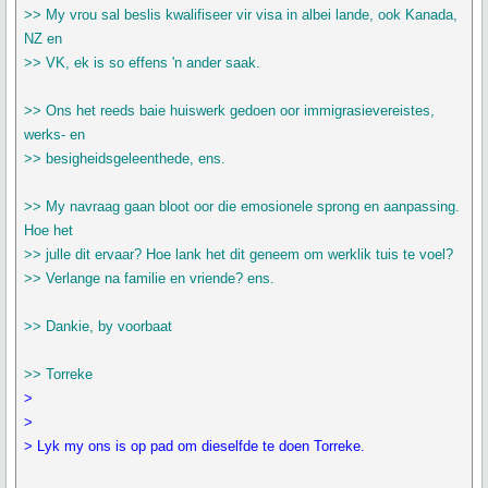
>> My vrou sal beslis kwalifiseer vir visa in albei lande, ook Kanada,
NZ en
>> VK, ek is so effens 'n ander saak.
>> Ons het reeds baie huiswerk gedoen oor immigrasievereistes,
werks- en
>> besigheidsgeleenthede, ens.
>> My navraag gaan bloot oor die emosionele sprong en aanpassing.
Hoe het
>> julle dit ervaar? Hoe lank het dit geneem om werklik tuis te voel?
>> Verlange na familie en vriende? ens.
>> Dankie, by voorbaat
>> Torreke
>
>
> Lyk my ons is op pad om dieselfde te doen Torreke.