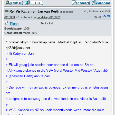
Re: Vir Katryn en Jan van Perth
Vr., 22 Februarie 2008
[
boodskap
09:45
#116363
is 'n antwoord op
boodskap #116362
]
Riaan
Senior Lid
Boodskappe:
1008
Geregistreer:
Maart 2006
"Torreke" skryf in boodskap news:_MadnaHnzpG7CiPanZ2dnUVZ8s-
qnZ2d@saix.net...
> Hi Katryn en Jan
>
> Ek wil graag julle opinies hoor oor hoe dit is om as SA en
> Afrikaansprekende in die VSA (veral Weste, Mid-Weste) / Australië
> (spesifiek Perth) aan te pas.
>
> Die rede vir my navraag is obvious. Ek en my vrou is ernstig besig
om
> emigrasie te oorweeg - en die twee lande in ons visier is Australië
en
> VSA. Kanada en NZ sou ook moontlikhede wees, maar die koue