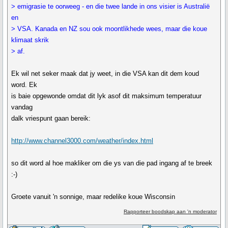
> emigrasie te oorweeg - en die twee lande in ons visier is Australië
en
> VSA. Kanada en NZ sou ook moontlikhede wees, maar die koue
klimaat skrik
> af.
Ek wil net seker maak dat jy weet, in die VSA kan dit dem koud
word. Ek
is baie opgewonde omdat dit lyk asof dit maksimum temperatuur
vandag
dalk vriespunt gaan bereik:
http://www.channel3000.com/weather/index.html
so dit word al hoe makliker om die ys van die pad ingang af te breek
:-)
Groete vanuit 'n sonnige, maar redelike koue Wisconsin
Rapporteer boodskap aan 'n moderator