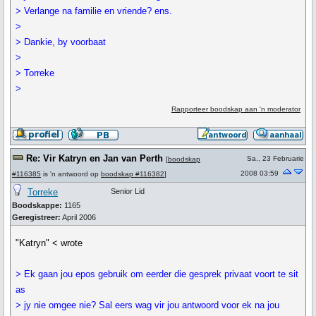
> Verlange na familie en vriende? ens.
>
> Dankie, by voorbaat
>
> Torreke
>
Rapporteer boodskap aan 'n moderator
Re: Vir Katryn en Jan van Perth
Sa., 23 Februarie
[
boodskap
2008 03:59
#116385
is 'n antwoord op
boodskap #116382
]
Torreke
Senior Lid
Boodskappe:
1165
Geregistreer:
April 2006
"Katryn" < wrote
> Ek gaan jou epos gebruik om eerder die gesprek privaat voort te sit
as
> jy nie omgee nie? Sal eers wag vir jou antwoord voor ek na jou