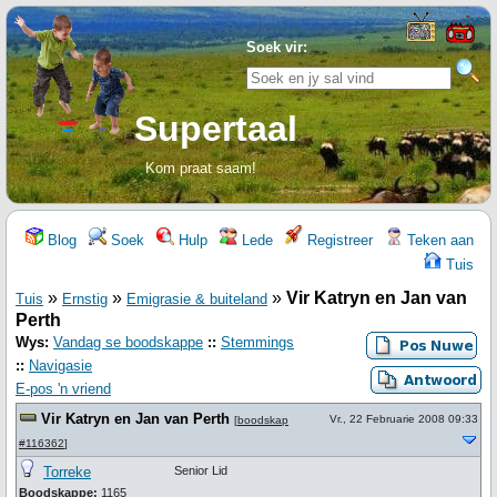
Soek vir:
Supertaal
Kom praat saam!
Blog
Soek
Hulp
Lede
Registreer
Teken aan
Tuis
»
»
»
Vir Katryn en Jan van
Tuis
Ernstig
Emigrasie & buiteland
Perth
Wys:
Vandag se boodskappe
::
Stemmings
::
Navigasie
E-pos 'n vriend
Vir Katryn en Jan van Perth
Vr., 22 Februarie 2008 09:33
[
boodskap
#116362
]
Torreke
Senior Lid
Boodskappe:
1165