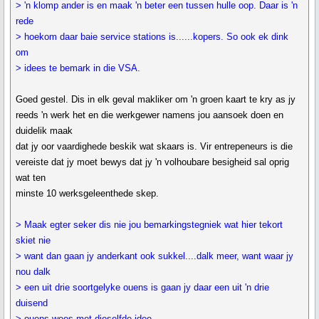
> 'n klomp ander is en maak 'n beter een tussen hulle oop. Daar is 'n
rede
> hoekom daar baie service stations is......kopers. So ook ek dink
om
> idees te bemark in die VSA.
Goed gestel. Dis in elk geval makliker om 'n groen kaart te kry as jy
reeds 'n werk het en die werkgewer namens jou aansoek doen en
duidelik maak
dat jy oor vaardighede beskik wat skaars is. Vir entrepeneurs is die
vereiste dat jy moet bewys dat jy 'n volhoubare besigheid sal oprig
wat ten
minste 10 werksgeleenthede skep.
> Maak egter seker dis nie jou bemarkingstegniek wat hier tekort
skiet nie
> want dan gaan jy anderkant ook sukkel....dalk meer, want waar jy
nou dalk
> een uit drie soortgelyke ouens is gaan jy daar een uit 'n drie
duisend
> ouens wees met dieselfde idee.