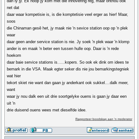
dan ly jy. Ek hoop jy kom met die innovering reg, maar onthou ook
net dat
daar waar kompetisie is, is die komptetisie veel erger as hier! Maar,
soos
die Chinaman gesê het, jy maak nie 'n sevice station oop op 'n plek
waar
daar geen ander service station is nie. Jy soek 'n plek waar 'n klomp
ander is en maak 'n beter een tussen hulle oop. Daar is 'n rede
hoekom
daar baie service stations is......kopers. So ook ek dink om idees te
bemark in die VSA. Maak egter seker dis nie jou bemarkingstegniek
wat hier
tekort skiet nie want dan gaan jy anderkant ook sukkel....dalk meer,
want
waar jy nou dalk een uit drie soortgelyke ouens is gaan jy daar een
uit 'n
drie duisend ouens wees met dieselfde idee.
Rapporteer boodskap aan 'n moderator