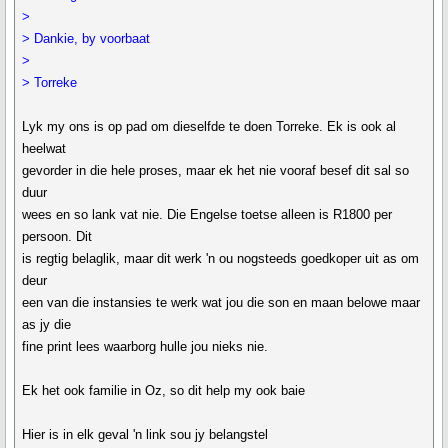
>
> Dankie, by voorbaat
>
> Torreke
Lyk my ons is op pad om dieselfde te doen Torreke. Ek is ook al
heelwat
gevorder in die hele proses, maar ek het nie vooraf besef dit sal so
duur
wees en so lank vat nie. Die Engelse toetse alleen is R1800 per
persoon. Dit
is regtig belaglik, maar dit werk 'n ou nogsteeds goedkoper uit as om
deur
een van die instansies te werk wat jou die son en maan belowe maar
as jy die
fine print lees waarborg hulle jou nieks nie.
Ek het ook familie in Oz, so dit help my ook baie
Hier is in elk geval 'n link sou jy belangstel