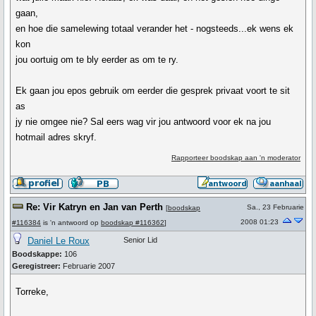
gaan,
en hoe die samelewing totaal verander het - nogsteeds...ek wens ek
kon
jou oortuig om te bly eerder as om te ry.
Ek gaan jou epos gebruik om eerder die gesprek privaat voort te sit
as
jy nie omgee nie? Sal eers wag vir jou antwoord voor ek na jou
hotmail adres skryf.
Rapporteer boodskap aan 'n moderator
Re: Vir Katryn en Jan van Perth
Sa., 23 Februarie
[
boodskap
2008 01:23
#116384
is 'n antwoord op
boodskap #116362
]
Daniel Le Roux
Senior Lid
Boodskappe:
106
Geregistreer:
Februarie 2007
Torreke,