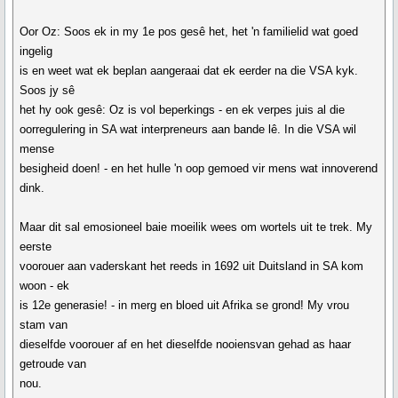
Oor Oz: Soos ek in my 1e pos gesê het, het 'n familielid wat goed
ingelig
is en weet wat ek beplan aangeraai dat ek eerder na die VSA kyk.
Soos jy sê
het hy ook gesê: Oz is vol beperkings - en ek verpes juis al die
oorregulering in SA wat interpreneurs aan bande lê. In die VSA wil
mense
besigheid doen! - en het hulle 'n oop gemoed vir mens wat innoverend
dink.
Maar dit sal emosioneel baie moeilik wees om wortels uit te trek. My
eerste
voorouer aan vaderskant het reeds in 1692 uit Duitsland in SA kom
woon - ek
is 12e generasie! - in merg en bloed uit Afrika se grond! My vrou
stam van
dieselfde voorouer af en het dieselfde nooiensvan gehad as haar
getroude van
nou.