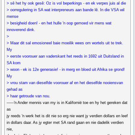
> sê het hy ook gesê: Oz is vol beperkings - en ek verpes juis al die
> oorregulering in SA wat interpreneurs aan bande lê. In die VSA wil
mense
> besigheid doen! - en het hulle 'n oop gemoed vir mens wat
innoverend dink.
>
> Maar dit sal emosioneel baie moeilik wees om wortels uit te trek.
My
> eerste voorouer aan vaderskant het reeds in 1692 uit Duitsland in
SA kom
> woon - ek is 12e generasie! - in merg en bloed uit Afrika se grond!
My
> vrou stam van dieselfde voorouer af en het dieselfde nooiensvan
gehad as
> haar getroude van nou.
------'n Ander mennis van my is in Kalifornië toe en hy het gereken dat
as
jy reeds 'n werk het is dit nie so erg nie want jy verdien dollars en leef
in dollars daar. As jy egter met SA rand gaan en nie dadelik verdien
nie,