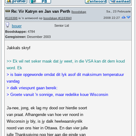
Re: Vir Katryn en Jan van Perth
Sa., 23 Februarie
[
boodskap
2008 22:27
#116396
is 'n antwoord op
boodskap #116394
]
bouer
Senior Lid
Boodskappe:
4784
Geregistreer:
Desember 2003
Jakkals skryf
>> Ek wil net seker maak dat jy weet, in die VSA kan dit dem koud
word. Ek
> is baie opgewonde omdat dit lyk asof dit maksimum temperatuur
vandag
> dalk vriespunt gaan bereik:
> Groete vanuit 'n sonnige, maar redelike koue Wisconsin
Ja-nee, jong, ek lag my dood oor hierdie soort
van praat. Afhangende van hoe ver noord in
Wisconsin jy bly, is jy dalk heelwaarskynlik
noord van ons hier in Ottawa. En dan vier julle
julle Thanksgiving nog hier aan die einde van