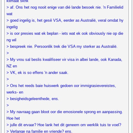
klimaat skrik
> af. Ons het nog nooit enige van dié lande besoek nie. 'n Familielid
wat
> goed ingelig is, het gesê VSA, eerder as Australië, veral omdat hy
ingelig
> is oor presies wat ek beplan - iets wat ek ook obviously nie op die
ng wil
> bespreek nie. Persoonlik trek die VSA my sterker as Australië.
>
> My vrou sal beslis kwalifiseer vir visa in albei lande, ook Kanada,
NZ en
> VK, ek is so effens 'n ander saak.
>
> Ons het reeds baie huiswerk gedoen oor immigrasievereistes,
werks- en
> besigheidsgeleenthede, ens.
>
> My navraag gaan bloot oor die emosionele sprong en aanpassing.
Hoe het
> julle dit ervaar? Hoe lank het dit geneem om werklik tuis te voel?
> Verlange na familie en vriende? ens.