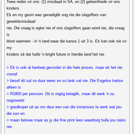
Twee redes vir ons: (1) misdaad in SA, en (2) geleenthede vir ons
kinders.
Ek en my gesin was genadiglik nog nie die slagoffers van
geweldsmisdaad
nie. Die vraag is egter nie of ons slagoffers gaan word nie, die vraag
is
bloot wanneer - in 'n land waar die kanse 1 uit 3 is. Ek kan ook nie vir
my
kinders sê dat hulle 'n bright future in hierdie land het nie.
> Ek is ook al heelwat gevorder in die hele proses, maar ek het nie
vooraf
> besef dit sal so duur wees en so lank vat nie. Die Engelse toetse
alleen is
> R1800 per persoon. Dit is regtig belaglik, maar dit werk 'n ou
nogsteeds
> goedkoper uit as om deur een van die instansies te werk wat jou
die son en
> maan belowe maar as jy die fine print lees waarborg hulle jou nieks
nie.