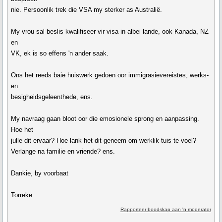
nie. Persoonlik trek die VSA my sterker as Australië.
My vrou sal beslis kwalifiseer vir visa in albei lande, ook Kanada, NZ
en
VK, ek is so effens 'n ander saak.
Ons het reeds baie huiswerk gedoen oor immigrasievereistes, werks-
en
besigheidsgeleenthede, ens.
My navraag gaan bloot oor die emosionele sprong en aanpassing.
Hoe het
julle dit ervaar? Hoe lank het dit geneem om werklik tuis te voel?
Verlange na familie en vriende? ens.
Dankie, by voorbaat
Torreke
Rapporteer boodskap aan 'n moderator