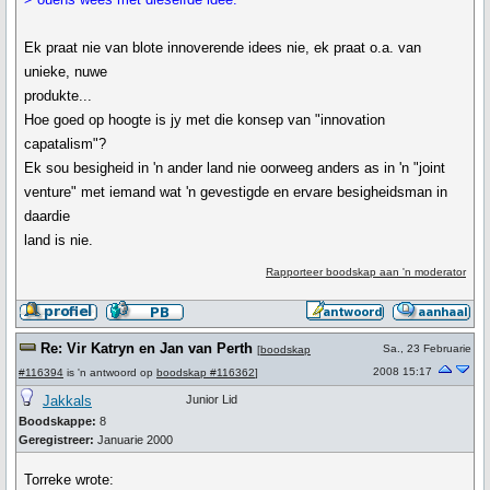
Ek praat nie van blote innoverende idees nie, ek praat o.a. van
unieke, nuwe
produkte...
Hoe goed op hoogte is jy met die konsep van "innovation
capatalism"?
Ek sou besigheid in 'n ander land nie oorweeg anders as in 'n "joint
venture" met iemand wat 'n gevestigde en ervare besigheidsman in
daardie
land is nie.
Rapporteer boodskap aan 'n moderator
Re: Vir Katryn en Jan van Perth
Sa., 23 Februarie
[
boodskap
2008 15:17
#116394
is 'n antwoord op
boodskap #116362
]
Jakkals
Junior Lid
Boodskappe:
8
Geregistreer:
Januarie 2000
Torreke wrote: