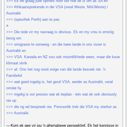
>>> Ek wil graag julle opinies hoor oor hoe dit is om as SA en
>>> Afrikaansprekende in die VSA (veral Weste, Mid-Weste) /
Australië
>>> (spesifiek Perth) aan te pas.
>
>>> Die rede vir my navraag is obvious. Ek en my vrou is ernstig
besig om
>>> emigrasie te oorweeg - en die twee lande in ons visier is
Australië en
>>> VSA. Kanada en NZ sou ook moontlikhede wees, maar die koue
klimaat skrik
>>> af. Ons het nog nooit enige van dié lande besoek nie. 'n
Familielid
>>> wat goed ingelig is, het gesê VSA, eerder as Australië, veral
omdat hy
>>> ingelig is oor presies wat ek beplan - iets wat ek ook obviously
nie op
>>> die ng wil bespreek nie. Persoonlik trek die VSA my sterker as
>>> Australië.
----Kom ek gee vir jou 'n alternatiewe perspektief. Ek het kennisse in