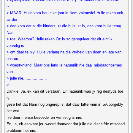
>
> MAAR: Hulle kom hou elke jaar in Nam vakansie! Hulle reken ook
as die
> dag kom dat al die kinders uit die huis uit is, dan kom hulle terug
Nam
> toe. Waarom? Hulle reken Oz is so gereguleer dat dit eintlik
vervelig is
> om daar te bly. Hulle verlang na die vryheid van doen en late van
ons ou
> woestynland. Maar ons land is natuurlik nie daai misdaadhoernes
van
> julle nie....................
>
Dankie. Ja, ek kan dit verstaan. En natuurlik was jy reg destyds toe
jy
gesê het dat Nam nog ongerep is, dat daar bitter-min in SA oorgebly
het wat
nie deur mense besoedel en vernietig is nie.
En, ja, ek aanvaar jou woord daarvoor dat julle nie dieselfde misdaad
probleem het nie.