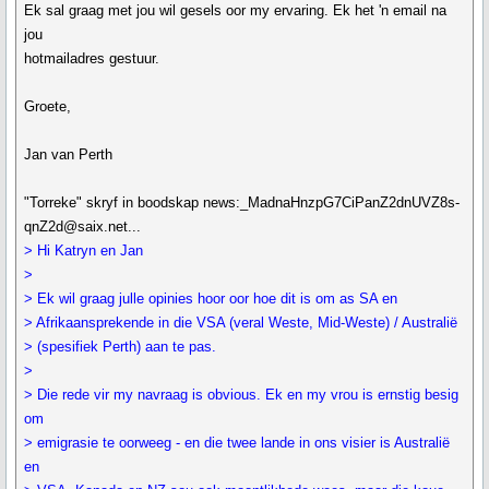
Ek sal graag met jou wil gesels oor my ervaring. Ek het 'n email na
jou
hotmailadres gestuur.
Groete,
Jan van Perth
"Torreke" skryf in boodskap news:_MadnaHnzpG7CiPanZ2dnUVZ8s-
qnZ2d@saix.net...
> Hi Katryn en Jan
>
> Ek wil graag julle opinies hoor oor hoe dit is om as SA en
> Afrikaansprekende in die VSA (veral Weste, Mid-Weste) / Australië
> (spesifiek Perth) aan te pas.
>
> Die rede vir my navraag is obvious. Ek en my vrou is ernstig besig
om
> emigrasie te oorweeg - en die twee lande in ons visier is Australië
en