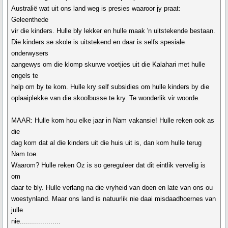
Australië wat uit ons land weg is presies waaroor jy praat:
Geleenthede
vir die kinders. Hulle bly lekker en hulle maak 'n uitstekende bestaan.
Die kinders se skole is uitstekend en daar is selfs spesiale
onderwysers
aangewys om die klomp skurwe voetjies uit die Kalahari met hulle
engels te
help om by te kom. Hulle kry self subsidies om hulle kinders by die
oplaaiplekke van die skoolbusse te kry. Te wonderlik vir woorde.
MAAR: Hulle kom hou elke jaar in Nam vakansie! Hulle reken ook as
die
dag kom dat al die kinders uit die huis uit is, dan kom hulle terug
Nam toe.
Waarom? Hulle reken Oz is so gereguleer dat dit eintlik vervelig is
om
daar te bly. Hulle verlang na die vryheid van doen en late van ons ou
woestynland. Maar ons land is natuurlik nie daai misdaadhoernes van
julle
nie....................