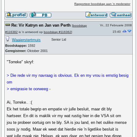
Rapporteer boodskap aan 'n moderator
Re: Vir Katryn en Jan van Perth
Vr., 22 Februarie 2008
[
boodskap
15:40
#116382
is 'n antwoord op
boodskap #116362
]
Waaierstertmuis
Senior Lid
Boodskappe:
1592
Geregistreer:
Oktober 2001
"Torreke" skryf:
> Die rede vir my navraag is obvious. Ek en my vrou is ernstig besig
om
> emigrasie te oorweeg -
Ai, Torreke.. :(
Ek het totale begrip en empatie vir julle besluit, maar dit bly
hartseer. En dit is maklik vir my wat rustig hier in die VSA sit om
jou te probeer oortuig om te bly. SA is jou land, en het oulike mense
soos jy nodig. Maar ek weet dat hierdie nie 'n ligetlike besluit is
wat julle maak nie. Helaas, ek was daar, en het gesien hoe dinge