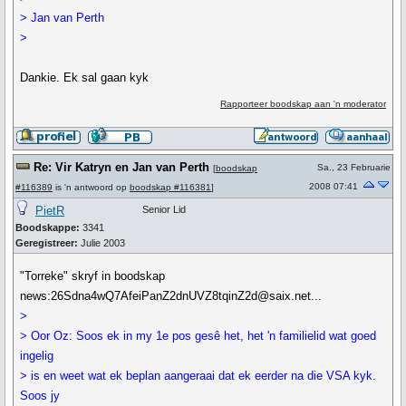
> Jan van Perth
>
Dankie. Ek sal gaan kyk
Rapporteer boodskap aan 'n moderator
Re: Vir Katryn en Jan van Perth
Sa., 23 Februarie
[
boodskap
2008 07:41
#116389
is 'n antwoord op
boodskap #116381
]
PietR
Senior Lid
Boodskappe:
3341
Geregistreer:
Julie 2003
"Torreke" skryf in boodskap
news:26Sdna4wQ7AfeiPanZ2dnUVZ8tqinZ2d@saix.net...
>
> Oor Oz: Soos ek in my 1e pos gesê het, het 'n familielid wat goed
ingelig
> is en weet wat ek beplan aangeraai dat ek eerder na die VSA kyk.
Soos jy