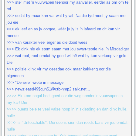
>>> stel' met 'n vuurwapen teenoor my aanvaller, eerder as om om te
rol
>>> sodat hy maar kan vat wat hy wil. Na die tyd moet jy saam met
jou eie
>>> ek leef en as jy oorgee, wéét jy jy is 'n lafaard en dit kan vir
mense
>>> van karakter veel erger as die dood wees.
>>> Ek dink nie ek stem saam met jou swart-teorie nie. 'n Misdadiger
>>> wat roof, roof omdat hy goed wil hê wat hy kan verkoop vir geld.
Die
>>> polisie klink vir my deesdae ook maar kakkerig oor die
algemeen......
>>> "Deneile" wrote in message
>>> news:easd49$quh$1@ctb-nnrp2.saix.net...
>>>> Ek kom nogal heel goed oor die weg sonder 'n vuurwapen in
my kar! Die
>>>> ouens bele te veel valse hoop in 'n skietding en dan dink hulle,
hulle
>>>> is "Untouchable". Die ouens sien dan reeds kans vir jou omdat
hulle
>>>> agter jou vuurwapen is. Kyk hoeveel poliesiemanne word