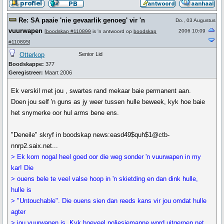
Re: SA paaie 'nie gevaarlik genoeg' vir 'n
Do., 03 Augustus
vuurwapen
2006 10:09
[
boodskap #110899
is 'n antwoord op
boodskap
#110895
]
Otterkop
Senior Lid
Boodskappe:
377
Geregistreer:
Maart 2006
Ek verskil met jou , swartes rand mekaar baie permanent aan.
Doen jou self 'n guns as jy weer tussen hulle beweek, kyk hoe baie
het snymerke oor hul arms bene ens.
"Deneile" skryf in boodskap news:easd49$quh$1@ctb-
nnrp2.saix.net...
> Ek kom nogal heel goed oor die weg sonder 'n vuurwapen in my
kar! Die
> ouens bele te veel valse hoop in 'n skietding en dan dink hulle,
hulle is
> "Untouchable". Die ouens sien dan reeds kans vir jou omdat hulle
agter
> jou vuurwapen is. Kyk hoeveel poliesiemanne word uitgeroep net