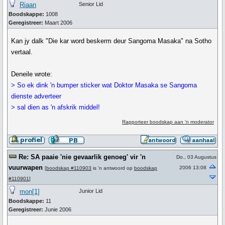
Riaan
Senior Lid
Boodskappe:
1008
Geregistreer:
Maart 2006
Kan jy dalk "Die kar word beskerm deur Sangoma Masaka" na Sotho
vertaal.
Deneile wrote:
> So ek dink 'n bumper sticker wat Doktor Masaka se Sangoma
dienste adverteer
> sal dien as 'n afskrik middel!
Rapporteer boodskap aan 'n moderator
Re: SA paaie 'nie gevaarlik genoeg' vir 'n
Do., 03 Augustus
vuurwapen
2006 13:08
[
boodskap #110903
is 'n antwoord op
boodskap
#110901
]
mon[1]
Junior Lid
Boodskappe:
11
Geregistreer:
Junie 2006