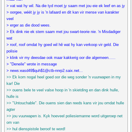
> vat wat hy wil. Na die tyd moet jy saam met jou eie ek leef en as jy
> oorgee, wéét jy jy is 'n lafaard en dit kan vir mense van karakter
veel
> erger as die dood wees.
> Ek dink nie ek stem saam met jou swart-teorie nie. 'n Misdadiger
wat
> roof, roof omdat hy goed wil hê wat hy kan verkoop vir geld. Die
polisie
> klink vir my deesdae ook maar kakkerig oor die algemeen......
> "Deneile" wrote in message
> news:easd49$quh$1@ctb-nnrp2.saix.net...
>> Ek kom nogal heel goed oor die weg sonder 'n vuurwapen in my
kar! Die
>> ouens bele te veel valse hoop in 'n skietding en dan dink hulle,
hulle is
>> "Untouchable". Die ouens sien dan reeds kans vir jou omdat hulle
agter
>> jou vuurwapen is. Kyk hoeveel poliesiemanne word uitgeroep net
om van
>> hul dienspistole beroof te word!