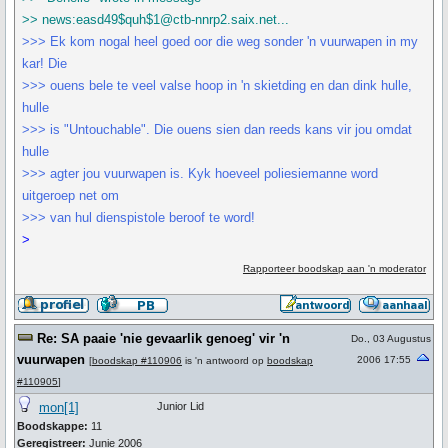
>> news:easd49$quh$1@ctb-nnrp2.saix.net...
>>> Ek kom nogal heel goed oor die weg sonder 'n vuurwapen in my
kar! Die
>>> ouens bele te veel valse hoop in 'n skietding en dan dink hulle,
hulle
>>> is "Untouchable". Die ouens sien dan reeds kans vir jou omdat
hulle
>>> agter jou vuurwapen is. Kyk hoeveel poliesiemanne word
uitgeroep net om
>>> van hul dienspistole beroof te word!
>
Rapporteer boodskap aan 'n moderator
Re: SA paaie 'nie gevaarlik genoeg' vir 'n
Do., 03 Augustus
vuurwapen
2006 17:55
[
boodskap #110906
is 'n antwoord op
boodskap
#110905
]
mon[1]
Junior Lid
Boodskappe:
11
Geregistreer:
Junie 2006