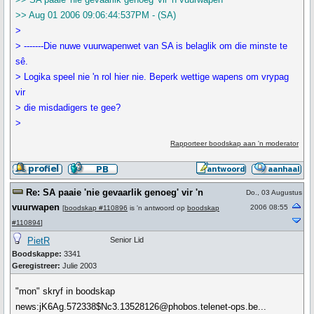
>> Aug 01 2006 09:06:44:537PM - (SA)
>
> -------Die nuwe vuurwapenwet van SA is belaglik om die minste te
sê.
> Logika speel nie 'n rol hier nie. Beperk wettige wapens om vrypag
vir
> die misdadigers te gee?
>
Rapporteer boodskap aan 'n moderator
Re: SA paaie 'nie gevaarlik genoeg' vir 'n
Do., 03 Augustus
vuurwapen
2006 08:55
[
boodskap #110896
is 'n antwoord op
boodskap
#110894
]
PietR
Senior Lid
Boodskappe:
3341
Geregistreer:
Julie 2003
"mon" skryf in boodskap
news:jK6Ag.572338$Nc3.13528126@phobos.telenet-ops.be...