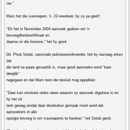
nie."
Marx het die vuurwapen, 'n .22-rewolwer, by sy pa geërf.
"Ek het in November 2004 aansoek gedoen om 'n
bevoegdheidsertifikaat en
daarna vir die lisensie," het hy gesê.
Dir. Phuti Setati, nasionale polisiewoordvoerder, het by navraag erken
dat
die land se paaie gevaarlik is, maar gesê aansoeke word "baie
deeglik"
nagegaan en dat Marx teen die besluit mag appelleer.
"Daar kan verskeie redes wees waarom sy aansoek afgekeur is en
hy het sê
lank gewag omdat daar doodseker gemaak moet word dat
aansoekers in alle
opsigte bevoeg is om vuurwapens te hanteer," het Setati gesê.