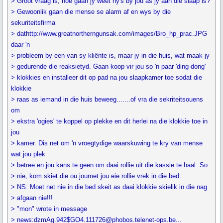
> Groot vraag is, hoe gaan jy weet hy's by jou as jy aan die slaap is?
> Gewoonlik gaan die mense se alarm af en wys by die
sekuriteitsfirma
> dathttp://www.greatnortherngunsak.com/images/Bro_hp_prac.JPG
daar 'n
> probleem by een van sy kliënte is, maar jy in die huis, wat maak jy
> gedurende die reaksietyd. Gaan koop vir jou so 'n paar 'ding-dong'
> klokkies en installeer dit op pad na jou slaapkamer toe sodat die
klokkie
> raas as iemand in die huis beweeg.......of vra die sekriteitsouens
om
> ekstra 'ogies' te koppel op plekke en dit herlei na die klokkie toe in
jou
> kamer. Dis net om 'n vroegtydige waarskuwing te kry van mense
wat jou plek
> betree en jou kans te geen om daai rollie uit die kassie te haal. So
> nie, kom skiet die ou joumet jou eie rollie vrek in die bed.
> NS: Moet net nie in die bed skeit as daai klokkie skielik in die nag
> afgaan nie!!!
> "mon" wrote in message
> news:dzmAg.942$GO4.111726@phobos.telenet-ops.be...