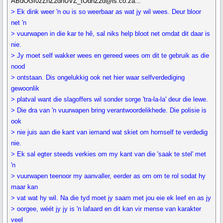
ABuOGI0zZnZ2dnUVZ_tOdnZ2d@is.co.za...
> Ek dink weer 'n ou is so weerbaar as wat jy wil wees. Deur bloor
net 'n
> vuurwapen in die kar te hê, sal niks help bloot net omdat dit daar is
nie.
> Jy moet self wakker wees en gereed wees om dit te gebruik as die
nood
> ontstaan. Dis ongelukkig ook net hier waar selfverdediging
gewoonlik
> platval want die slagoffers wil sonder sorge 'tra-la-la' deur die lewe.
> Die dra van 'n vuurwapen bring verantwoordelikhede. Die polisie is
ook
> nie juis aan die kant van iemand wat skiet om homself te verdedig
nie.
> Ek sal egter steeds verkies om my kant van die 'saak te stel' met
'n
> vuurwapen teenoor my aanvaller, eerder as om om te rol sodat hy
maar kan
> vat wat hy wil. Na die tyd moet jy saam met jou eie ek leef en as jy
> oorgee, wéét jy jy is 'n lafaard en dit kan vir mense van karakter
veel