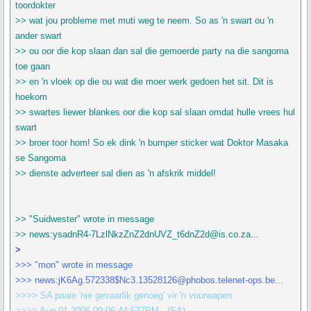
toordokter
>> wat jou probleme met muti weg te neem. So as 'n swart ou 'n
ander swart
>> ou oor die kop slaan dan sal die gemoerde party na die sangoma
toe gaan
>> en 'n vloek op die ou wat die moer werk gedoen het sit. Dit is
hoekom
>> swartes liewer blankes oor die kop sal slaan omdat hulle vrees hul
swart
>> broer toor hom! So ek dink 'n bumper sticker wat Doktor Masaka
se Sangoma
>> dienste adverteer sal dien as 'n afskrik middel!
>> "Suidwester" wrote in message
>> news:ysadnR4-7LzlNkzZnZ2dnUVZ_t6dnZ2d@is.co.za...
>
>>> "mon" wrote in message
>>> news:jK6Ag.572338$Nc3.13528126@phobos.telenet-ops.be...
>>>> SA paaie 'nie gevaarlik genoeg' vir 'n vuurwapen
>>>> Aug 01 2006 09:06:44:537PM - (SA)