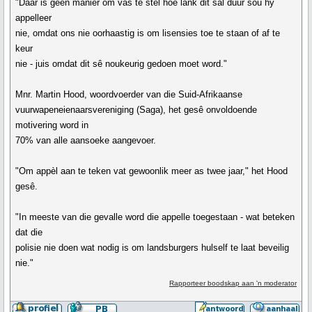
"Daar is géén manier om vas te stel hoe lank dit sal duur sou hy
appelleer
nie, omdat ons nie oorhaastig is om lisensies toe te staan of af te
keur
nie - juis omdat dit sê noukeurig gedoen moet word."
Mnr. Martin Hood, woordvoerder van die Suid-Afrikaanse
vuurwapeneienaarsvereniging (Saga), het gesê onvoldoende
motivering word in
70% van alle aansoeke aangevoer.
"Om appèl aan te teken vat gewoonlik meer as twee jaar," het Hood
gesê.
"In meeste van die gevalle word die appelle toegestaan - wat beteken
dat die
polisie nie doen wat nodig is om landsburgers hulself te laat beveilig
nie."
Rapporteer boodskap aan 'n moderator