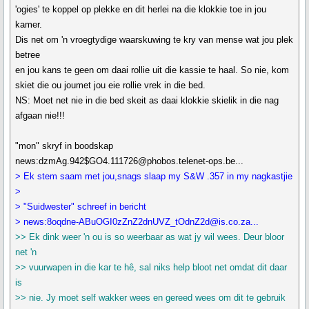
'ogies' te koppel op plekke en dit herlei na die klokkie toe in jou
kamer.
Dis net om 'n vroegtydige waarskuwing te kry van mense wat jou plek
betree
en jou kans te geen om daai rollie uit die kassie te haal. So nie, kom
skiet die ou joumet jou eie rollie vrek in die bed.
NS: Moet net nie in die bed skeit as daai klokkie skielik in die nag
afgaan nie!!!
"mon" skryf in boodskap
news:dzmAg.942$GO4.111726@phobos.telenet-ops.be...
> Ek stem saam met jou,snags slaap my S&W .357 in my nagkastjie
>
> "Suidwester" schreef in bericht
> news:8oqdne-ABuOGI0zZnZ2dnUVZ_tOdnZ2d@is.co.za...
>> Ek dink weer 'n ou is so weerbaar as wat jy wil wees. Deur bloor
net 'n
>> vuurwapen in die kar te hê, sal niks help bloot net omdat dit daar
is
>> nie. Jy moet self wakker wees en gereed wees om dit te gebruik