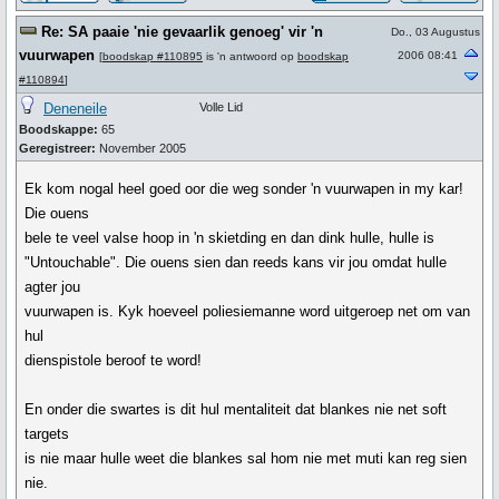
Re: SA paaie 'nie gevaarlik genoeg' vir 'n
Do., 03 Augustus
vuurwapen
2006 08:41
[
boodskap #110895
is 'n antwoord op
boodskap
#110894
]
Deneneile
Volle Lid
Boodskappe:
65
Geregistreer:
November 2005
Ek kom nogal heel goed oor die weg sonder 'n vuurwapen in my kar!
Die ouens
bele te veel valse hoop in 'n skietding en dan dink hulle, hulle is
"Untouchable". Die ouens sien dan reeds kans vir jou omdat hulle
agter jou
vuurwapen is. Kyk hoeveel poliesiemanne word uitgeroep net om van
hul
dienspistole beroof te word!
En onder die swartes is dit hul mentaliteit dat blankes nie net soft
targets
is nie maar hulle weet die blankes sal hom nie met muti kan reg sien
nie.