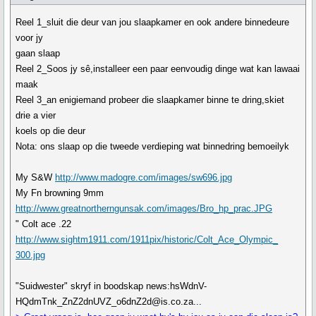
Reel 1_sluit die deur van jou slaapkamer en ook andere binnedeure
voor jy
gaan slaap
Reel 2_Soos jy sê,installeer een paar eenvoudig dinge wat kan lawaai
maak
Reel 3_an enigiemand probeer die slaapkamer binne te dring,skiet
drie a vier
koels op die deur
Nota: ons slaap op die tweede verdieping wat binnedring bemoeilyk
My S&W
http://www.madogre.com/images/sw696.jpg
My Fn browning 9mm
http://www.greatnortherngunsak.com/images/Bro_hp_prac.JPG
" Colt ace .22
http://www.sightm1911.com/1911pix/historic/Colt_Ace_Olympic_
300.jpg
"Suidwester" skryf in boodskap news:hsWdnV-
HQdmTnk_ZnZ2dnUVZ_o6dnZ2d@is.co.za...