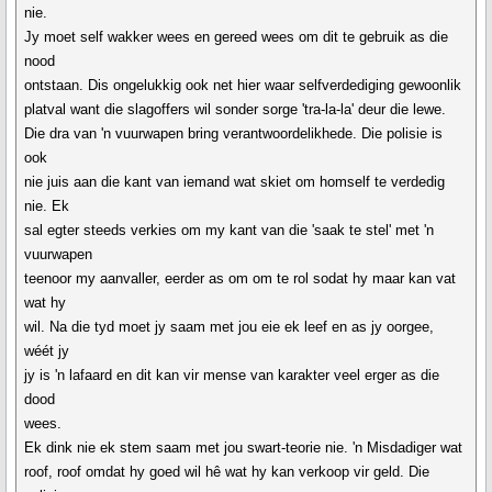
nie.
Jy moet self wakker wees en gereed wees om dit te gebruik as die
nood
ontstaan. Dis ongelukkig ook net hier waar selfverdediging gewoonlik
platval want die slagoffers wil sonder sorge 'tra-la-la' deur die lewe.
Die dra van 'n vuurwapen bring verantwoordelikhede. Die polisie is
ook
nie juis aan die kant van iemand wat skiet om homself te verdedig
nie. Ek
sal egter steeds verkies om my kant van die 'saak te stel' met 'n
vuurwapen
teenoor my aanvaller, eerder as om om te rol sodat hy maar kan vat
wat hy
wil. Na die tyd moet jy saam met jou eie ek leef en as jy oorgee,
wéét jy
jy is 'n lafaard en dit kan vir mense van karakter veel erger as die
dood
wees.
Ek dink nie ek stem saam met jou swart-teorie nie. 'n Misdadiger wat
roof, roof omdat hy goed wil hê wat hy kan verkoop vir geld. Die