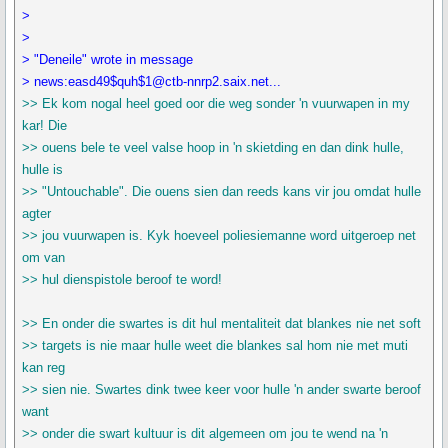
>
>
> "Deneile" wrote in message
> news:easd49$quh$1@ctb-nnrp2.saix.net...
>> Ek kom nogal heel goed oor die weg sonder 'n vuurwapen in my
kar! Die
>> ouens bele te veel valse hoop in 'n skietding en dan dink hulle,
hulle is
>> "Untouchable". Die ouens sien dan reeds kans vir jou omdat hulle
agter
>> jou vuurwapen is. Kyk hoeveel poliesiemanne word uitgeroep net
om van
>> hul dienspistole beroof te word!
>> En onder die swartes is dit hul mentaliteit dat blankes nie net soft
>> targets is nie maar hulle weet die blankes sal hom nie met muti
kan reg
>> sien nie. Swartes dink twee keer voor hulle 'n ander swarte beroof
want
>> onder die swart kultuur is dit algemeen om jou te wend na 'n