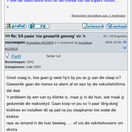
> Wel die swart-teorie kom uit die monde van die kapers hulself...
>
Rapporteer boodskap aan 'n moderator
Re: SA paaie 'nie gevaarlik genoeg' vir 'n
Do., 03 Augustus
vuurwapen
2006 15:09
[
boodskap #110905
is 'n antwoord op
boodskap
#110903
]
PietR
Senior Lid
Boodskappe:
3341
Geregistreer:
Julie 2003
Groot vraag is, hoe gaan jy weet hy's by jou as jy aan die slaap is?
Gewoonlik gaan die mense se alarm af en wys by die sekuriteitsfirma
dat daar
'n probleem by een van sy kliënte is, maar jy in die huis, wat maak jy
gedurende die reaksietyd. Gaan koop vir jou so 'n paar 'ding-dong'
klokkies en installeer dit op pad na jou slaapkamer toe sodat die
klokkie
raas as iemand in die huis beweeg.......of vra die sekriteitsouens om
ekstra