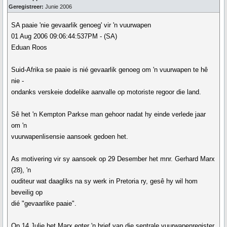
Geregistreer:
Junie 2006
SA paaie 'nie gevaarlik genoeg' vir 'n vuurwapen
01 Aug 2006 09:06:44:537PM - (SA)
Eduan Roos
Suid-Afrika se paaie is nié gevaarlik genoeg om 'n vuurwapen te hê
nie -
ondanks verskeie dodelike aanvalle op motoriste regoor die land.
Sê het 'n Kempton Parkse man gehoor nadat hy einde verlede jaar
om 'n
vuurwapenlisensie aansoek gedoen het.
As motivering vir sy aansoek op 29 Desember het mnr. Gerhard Marx
(28), 'n
ouditeur wat daagliks na sy werk in Pretoria ry, gesê hy wil hom
beveilig op
dié "gevaarlike paaie".
Op 14 Julie het Marx egter 'n brief van die sentrale vuurwapenregister