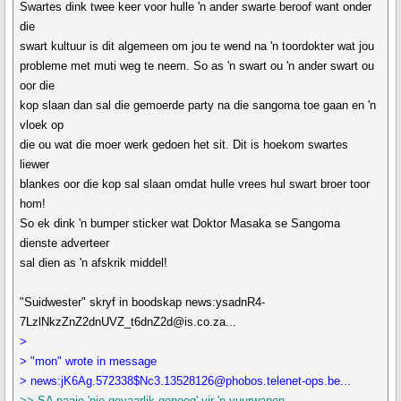
Swartes dink twee keer voor hulle 'n ander swarte beroof want onder
die
swart kultuur is dit algemeen om jou te wend na 'n toordokter wat jou
probleme met muti weg te neem. So as 'n swart ou 'n ander swart ou
oor die
kop slaan dan sal die gemoerde party na die sangoma toe gaan en 'n
vloek op
die ou wat die moer werk gedoen het sit. Dit is hoekom swartes
liewer
blankes oor die kop sal slaan omdat hulle vrees hul swart broer toor
hom!
So ek dink 'n bumper sticker wat Doktor Masaka se Sangoma
dienste adverteer
sal dien as 'n afskrik middel!
"Suidwester" skryf in boodskap news:ysadnR4-
7LzlNkzZnZ2dnUVZ_t6dnZ2d@is.co.za...
>
> "mon" wrote in message
> news:jK6Ag.572338$Nc3.13528126@phobos.telenet-ops.be...
>> SA paaie 'nie gevaarlik genoeg' vir 'n vuurwapen