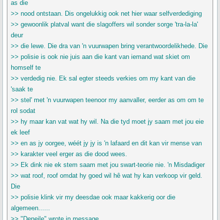
as die
>> nood ontstaan. Dis ongelukkig ook net hier waar selfverdediging
>> gewoonlik platval want die slagoffers wil sonder sorge 'tra-la-la'
deur
>> die lewe. Die dra van 'n vuurwapen bring verantwoordelikhede. Die
>> polisie is ook nie juis aan die kant van iemand wat skiet om
homself te
>> verdedig nie. Ek sal egter steeds verkies om my kant van die
'saak te
>> stel' met 'n vuurwapen teenoor my aanvaller, eerder as om om te
rol sodat
>> hy maar kan vat wat hy wil. Na die tyd moet jy saam met jou eie
ek leef
>> en as jy oorgee, wéét jy jy is 'n lafaard en dit kan vir mense van
>> karakter veel erger as die dood wees.
>> Ek dink nie ek stem saam met jou swart-teorie nie. 'n Misdadiger
>> wat roof, roof omdat hy goed wil hê wat hy kan verkoop vir geld.
Die
>> polisie klink vir my deesdae ook maar kakkerig oor die
algemeen......
>> "Deneile" wrote in message