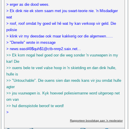
> erger as die dood wees.
> Ek dink nie ek stem saam met jou swart-teorie nie. 'n Misdadiger
wat
> roof, roof omdat hy goed wil hê wat hy kan verkoop vir geld. Die
polisie
> klink vir my deesdae ook maar kakkerig oor die algemeen......
> "Deneile" wrote in message
> news:easd49$quh$1@ctb-nnrp2.saix.net...
>> Ek kom nogal heel goed oor die weg sonder 'n vuurwapen in my
kar! Die
>> ouens bele te veel valse hoop in 'n skietding en dan dink hulle,
hulle is
>> "Untouchable". Die ouens sien dan reeds kans vir jou omdat hulle
agter
>> jou vuurwapen is. Kyk hoeveel poliesiemanne word uitgeroep net
om van
>> hul dienspistole beroof te word!
>
Rapporteer boodskap aan 'n moderator