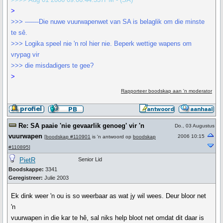
>
>>> -------Die nuwe vuurwapenwet van SA is belaglik om die minste
te sê.
>>> Logika speel nie 'n rol hier nie. Beperk wettige wapens om
vrypag vir
>>> die misdadigers te gee?
>
Rapporteer boodskap aan 'n moderator
Re: SA paaie 'nie gevaarlik genoeg' vir 'n
Do., 03 Augustus
vuurwapen
2006 10:15
[
boodskap #110901
is 'n antwoord op
boodskap
#110895
]
PietR
Senior Lid
Boodskappe:
3341
Geregistreer:
Julie 2003
Ek dink weer 'n ou is so weerbaar as wat jy wil wees. Deur bloor net
'n
vuurwapen in die kar te hê, sal niks help bloot net omdat dit daar is