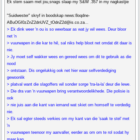
Ek stem saam met jou,snags slaap my S&W .357 in my nagkastjie
"Suidwester" skryf in boodskap news:8oqdne-
ABuOGI0zZnZ2dnUVZ_tOdnZ2d@is.co.za...
> Ek dink weer 'n ou is so weerbaar as wat jy wil wees. Deur bloor
net 'n
> vuurwapen in die kar te hê, sal niks help bloot net omdat dit daar is
nie.
> Jy moet self wakker wees en gereed wees om dit te gebruik as die
nood
> ontstaan. Dis ongelukkig ook net hier waar selfverdediging
gewoonlik
> platval want die slagoffers wil sonder sorge 'tra-la-la' deur die lewe.
> Die dra van 'n vuurwapen bring verantwoordelikhede. Die polisie is
ook
> nie juis aan die kant van iemand wat skiet om homself te verdedig
nie.
> Ek sal egter steeds verkies om my kant van die 'saak te stel' met
'n
> vuurwapen teenoor my aanvaller, eerder as om om te rol sodat hy
maar kan