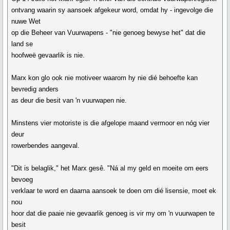
ontvang waarin sy aansoek afgekeur word, omdat hy - ingevolge die
nuwe Wet
op die Beheer van Vuurwapens - "nie genoeg bewyse het" dat die
land se
hoofweë gevaarlik is nie.
Marx kon glo ook nie motiveer waarom hy nie dié behoefte kan
bevredig anders
as deur die besit van 'n vuurwapen nie.
Minstens vier motoriste is die afgelope maand vermoor en nóg vier
deur
rowerbendes aangeval.
"Dit is belaglik," het Marx gesê. "Ná al my geld en moeite om eers
bevoeg
verklaar te word en daarna aansoek te doen om dié lisensie, moet ek
nou
hoor dat die paaie nie gevaarlik genoeg is vir my om 'n vuurwapen te
besit