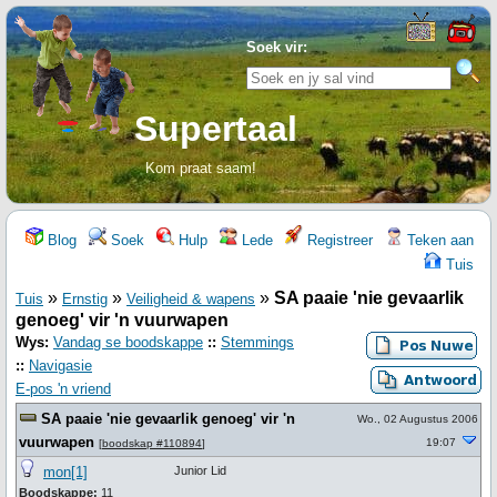
Soek vir:
Supertaal
Kom praat saam!
Blog
Soek
Hulp
Lede
Registreer
Teken aan
Tuis
»
»
»
SA paaie 'nie gevaarlik
Tuis
Ernstig
Veiligheid & wapens
genoeg' vir 'n vuurwapen
Wys:
Vandag se boodskappe
::
Stemmings
::
Navigasie
E-pos 'n vriend
SA paaie 'nie gevaarlik genoeg' vir 'n
Wo., 02 Augustus 2006
vuurwapen
19:07
[
boodskap #110894
]
mon[1]
Junior Lid
Boodskappe:
11