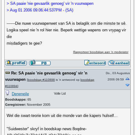
> SA paaie 'nie gevaarlik genoeg' vir 'n vuurwapen
> Aug 01 2006 09:06:44:537PM - (SA)
-------Die nuwe vuurwapenwet van SA is belaglik om die minste te sê.
Logika speel nie 'n rol hier nie. Beperk wettige wapens om vrypag vir
die
misdadigers te gee?
Rapporteer boodskap aan 'n moderator
Re: SA paaie 'nie gevaarlik genoeg' vir 'n
Do., 03 Augustus
vuurwapen
2006 09:59
[
boodskap #110898
is 'n antwoord op
boodskap
#110894
]
Deneneile
Volle Lid
Boodskappe:
65
Geregistreer:
November 2005
Wel die swart-teorie kom uit die monde van die kapers hulself...
"Suidwester" skryf in boodskap news:8oqdne-