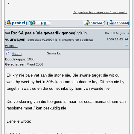
>
Rapporteer boodskap aan 'n moderator
Re: SA paaie 'nie gevaarlik genoeg' vir 'n
Do., 03 Augustus
vuurwapen
2006 13:43
[
boodskap #110904
is 'n antwoord op
boodskap
#110898
]
Riaan
Senior Lid
Boodskappe:
1008
Geregistreer:
Maart 2006
Ek kry nie baie vat aan die storie nie. Die swarte target die wit ou
want hy weet hy het 'n 80% kans om iets daar te kry. Dit help nie hy
target 'n swart ou en die ou het niks by hom van waarde nie.
Die verskoning van die toorgoed is maar net sodat niemand hom van
rassisme moet / kan beskuldig nie
Deneile wrote: