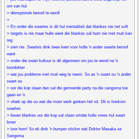
om van hul
> dienspistole beroof te word!
>
> En onder die swartes is dit hul mentaliteit dat blankes nie net soft
> targets is nie maar hulle weet die blankes sal hom nie met muti kan
reg
> sien nie. Swartes dink twee keer voor hulle 'n ander swarte beroof
want
> onder die swart kultuur is dit algemeen om jou te wend na 'n
toordokter
> wat jou probleme met muti weg te neem. So as 'n swart ou 'n ander
swart ou
> oor die kop slaan dan sal die gemoerde party na die sangoma toe
gaan en 'n
> vloek op die ou wat die moer werk gedoen het sit. Dit is hoekom
swartes
> liewer blankes oor die kop sal slaan omdat hulle vrees hul swart
broer
> toor hom! So ek dink 'n bumper sticker wat Doktor Masaka se
Sangoma