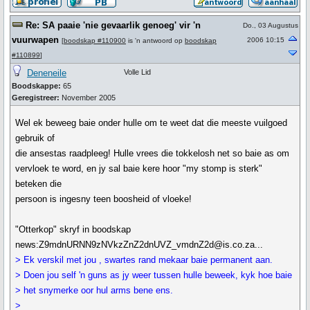
Re: SA paaie 'nie gevaarlik genoeg' vir 'n
Do., 03 Augustus
vuurwapen
2006 10:15
[
boodskap #110900
is 'n antwoord op
boodskap
#110899
]
Deneneile
Volle Lid
Boodskappe:
65
Geregistreer:
November 2005
Wel ek beweeg baie onder hulle om te weet dat die meeste vuilgoed
gebruik of
die ansestas raadpleeg! Hulle vrees die tokkelosh net so baie as om
vervloek te word, en jy sal baie kere hoor "my stomp is sterk"
beteken die
persoon is ingesny teen boosheid of vloeke!
"Otterkop" skryf in boodskap
news:Z9mdnURNN9zNVkzZnZ2dnUVZ_vmdnZ2d@is.co.za...
> Ek verskil met jou , swartes rand mekaar baie permanent aan.
> Doen jou self 'n guns as jy weer tussen hulle beweek, kyk hoe baie
> het snymerke oor hul arms bene ens.
>