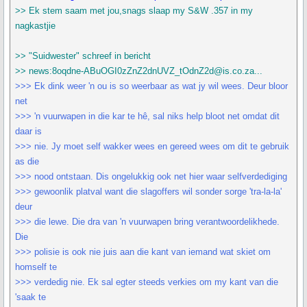
>> Ek stem saam met jou,snags slaap my S&W .357 in my
nagkastjie
>> "Suidwester" schreef in bericht
>> news:8oqdne-ABuOGI0zZnZ2dnUVZ_tOdnZ2d@is.co.za...
>>> Ek dink weer 'n ou is so weerbaar as wat jy wil wees. Deur bloor
net
>>> 'n vuurwapen in die kar te hê, sal niks help bloot net omdat dit
daar is
>>> nie. Jy moet self wakker wees en gereed wees om dit te gebruik
as die
>>> nood ontstaan. Dis ongelukkig ook net hier waar selfverdediging
>>> gewoonlik platval want die slagoffers wil sonder sorge 'tra-la-la'
deur
>>> die lewe. Die dra van 'n vuurwapen bring verantwoordelikhede.
Die
>>> polisie is ook nie juis aan die kant van iemand wat skiet om
homself te
>>> verdedig nie. Ek sal egter steeds verkies om my kant van die
'saak te