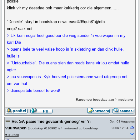
polisie
klink vir my deesdae ook maar kakkerig oor die algemeen......
"Deneile" skryf in boodskap news:easd49$quh$1@ctb-
nnrp2.saix.net...
> Ek kom nogal heel goed oor die weg sonder 'n vuurwapen in my
kar! Die
> ouens bele te veel valse hoop in 'n skietding en dan dink hulle,
hulle is
> "Untouchable". Die ouens sien dan reeds kans vir jou omdat hulle
agter
> jou vuurwapen is. Kyk hoeveel poliesiemanne word uitgeroep net
om van hul
> dienspistole beroof te word!
Rapporteer boodskap aan 'n moderator
Re: SA paaie 'nie gevaarlik genoeg' vir 'n
Do., 03 Augustus
vuurwapen
2006 12:34
[
boodskap #110902
is 'n antwoord op
boodskap
#110895
]