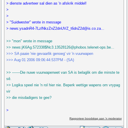
> dienste adverteer sal dien as 'n afskrik middel!
>
>
> "Suidwester" wrote in message
> news:ysadnR4-7LzlNkzZnZ2dnUVZ_t6dnZ2d@is.co.za...
>> "mon" wrote in message
>> news:jK6Ag.572338$Nc3.13528126@phobos.telenet-ops.be...
>>> SA paaie 'nie gevaarlik genoeg' vir 'n vuurwapen
>>> Aug 01 2006 09:06:44:537PM - (SA)
>> -------Die nuwe vuurwapenwet van SA is belaglik om die minste te
sê.
>> Logika speel nie 'n rol hier nie. Beperk wettige wapens om vrypag
vir
>> die misdadigers te gee?
>
Rapporteer boodskap aan 'n moderator