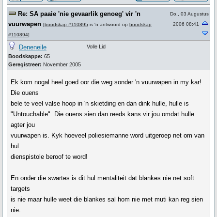
Re: SA paaie 'nie gevaarlik genoeg' vir 'n
Do., 03 Augustus
vuurwapen
2006 08:41
[
boodskap #110895
is 'n antwoord op
boodskap
#110894
]
Deneneile
Volle Lid
Boodskappe:
65
Geregistreer:
November 2005
Ek kom nogal heel goed oor die weg sonder 'n vuurwapen in my kar!
Die ouens
bele te veel valse hoop in 'n skietding en dan dink hulle, hulle is
"Untouchable". Die ouens sien dan reeds kans vir jou omdat hulle
agter jou
vuurwapen is. Kyk hoeveel poliesiemanne word uitgeroep net om van
hul
dienspistole beroof te word!
En onder die swartes is dit hul mentaliteit dat blankes nie net soft
targets
is nie maar hulle weet die blankes sal hom nie met muti kan reg sien
nie.