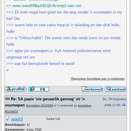
>> news:easd49$quh$1@ctb-nnrp2.saix.net...
>>> Ek kom nogal heel goed oor die weg sonder 'n vuurwapen in my
kar! Die
>>> ouens bele te veel valse hoop in 'n skietding en dan dink hulle,
hulle
>>> is "Untouchable". Die ouens sien dan reeds kans vir jou omdat
hulle
>>> agter jou vuurwapen is. Kyk hoeveel poliesiemanne word
uitgeroep net om
>>> van hul dienspistole beroof te word!
>
Rapporteer boodskap aan 'n moderator
Re: SA paaie 'nie gevaarlik genoeg' vir 'n
Do., 03 Augustus
vuurwapen
2006 17:55
[
boodskap #110906
is 'n antwoord op
boodskap
#110905
]
mon[1]
Junior Lid
Boodskappe:
11
Geregistreer:
Junie 2006