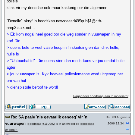
polisie
klink vir my deesdae ook maar kakkerig oor die algemeen......
"Deneile" skryf in boodskap news:easd49$quh$1@ctb-
nnrp2.saix.net...
> Ek kom nogal heel goed oor die weg sonder 'n vuurwapen in my
kar! Die
> ouens bele te veel valse hoop in 'n skietding en dan dink hulle,
hulle is
> "Untouchable". Die ouens sien dan reeds kans vir jou omdat hulle
agter
> jou vuurwapen is. Kyk hoeveel poliesiemanne word uitgeroep net
om van hul
> dienspistole beroof te word!
Rapporteer boodskap aan 'n moderator
Re: SA paaie 'nie gevaarlik genoeg' vir 'n
Do., 03 Augustus
vuurwapen
2006 12:34
[
boodskap #110902
is 'n antwoord op
boodskap
#110895
]