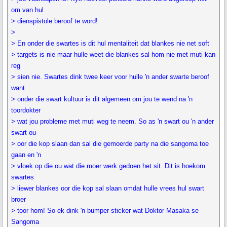
om van hul
> dienspistole beroof te word!
>
> En onder die swartes is dit hul mentaliteit dat blankes nie net soft
> targets is nie maar hulle weet die blankes sal hom nie met muti kan
reg
> sien nie. Swartes dink twee keer voor hulle 'n ander swarte beroof
want
> onder die swart kultuur is dit algemeen om jou te wend na 'n
toordokter
> wat jou probleme met muti weg te neem. So as 'n swart ou 'n ander
swart ou
> oor die kop slaan dan sal die gemoerde party na die sangoma toe
gaan en 'n
> vloek op die ou wat die moer werk gedoen het sit. Dit is hoekom
swartes
> liewer blankes oor die kop sal slaan omdat hulle vrees hul swart
broer
> toor hom! So ek dink 'n bumper sticker wat Doktor Masaka se
Sangoma