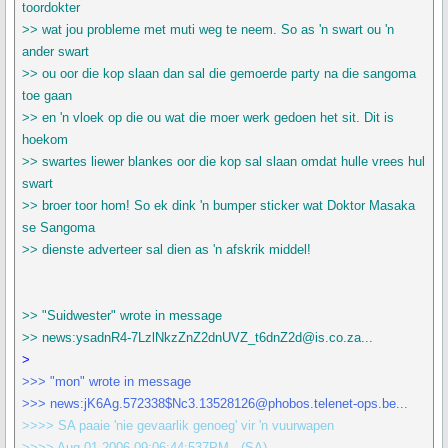
toordokter
>> wat jou probleme met muti weg te neem. So as 'n swart ou 'n
ander swart
>> ou oor die kop slaan dan sal die gemoerde party na die sangoma
toe gaan
>> en 'n vloek op die ou wat die moer werk gedoen het sit. Dit is
hoekom
>> swartes liewer blankes oor die kop sal slaan omdat hulle vrees hul
swart
>> broer toor hom! So ek dink 'n bumper sticker wat Doktor Masaka
se Sangoma
>> dienste adverteer sal dien as 'n afskrik middel!
>> "Suidwester" wrote in message
>> news:ysadnR4-7LzlNkzZnZ2dnUVZ_t6dnZ2d@is.co.za...
>
>>> "mon" wrote in message
>>> news:jK6Ag.572338$Nc3.13528126@phobos.telenet-ops.be...
>>>> SA paaie 'nie gevaarlik genoeg' vir 'n vuurwapen
>>>> Aug 01 2006 09:06:44:537PM - (SA)