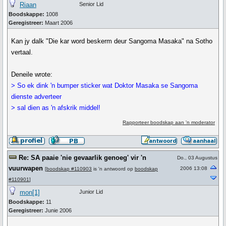
Riaan
Senior Lid
Boodskappe:
1008
Geregistreer:
Maart 2006
Kan jy dalk "Die kar word beskerm deur Sangoma Masaka" na Sotho
vertaal.
Deneile wrote:
> So ek dink 'n bumper sticker wat Doktor Masaka se Sangoma
dienste adverteer
> sal dien as 'n afskrik middel!
Rapporteer boodskap aan 'n moderator
Re: SA paaie 'nie gevaarlik genoeg' vir 'n
Do., 03 Augustus
vuurwapen
2006 13:08
[
boodskap #110903
is 'n antwoord op
boodskap
#110901
]
mon[1]
Junior Lid
Boodskappe:
11
Geregistreer:
Junie 2006