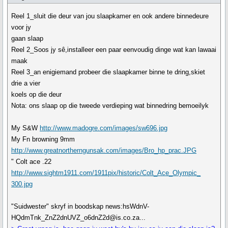
Reel 1_sluit die deur van jou slaapkamer en ook andere binnedeure
voor jy
gaan slaap
Reel 2_Soos jy sê,installeer een paar eenvoudig dinge wat kan lawaai
maak
Reel 3_an enigiemand probeer die slaapkamer binne te dring,skiet
drie a vier
koels op die deur
Nota: ons slaap op die tweede verdieping wat binnedring bemoeilyk
My S&W
http://www.madogre.com/images/sw696.jpg
My Fn browning 9mm
http://www.greatnortherngunsak.com/images/Bro_hp_prac.JPG
" Colt ace .22
http://www.sightm1911.com/1911pix/historic/Colt_Ace_Olympic_
300.jpg
"Suidwester" skryf in boodskap news:hsWdnV-
HQdmTnk_ZnZ2dnUVZ_o6dnZ2d@is.co.za...