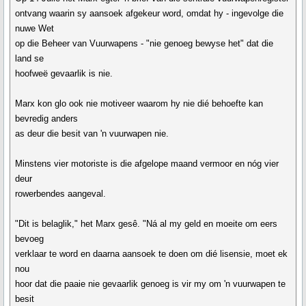
ontvang waarin sy aansoek afgekeur word, omdat hy - ingevolge die
nuwe Wet
op die Beheer van Vuurwapens - "nie genoeg bewyse het" dat die
land se
hoofweë gevaarlik is nie.
Marx kon glo ook nie motiveer waarom hy nie dié behoefte kan
bevredig anders
as deur die besit van 'n vuurwapen nie.
Minstens vier motoriste is die afgelope maand vermoor en nóg vier
deur
rowerbendes aangeval.
"Dit is belaglik," het Marx gesê. "Ná al my geld en moeite om eers
bevoeg
verklaar te word en daarna aansoek te doen om dié lisensie, moet ek
nou
hoor dat die paaie nie gevaarlik genoeg is vir my om 'n vuurwapen te
besit