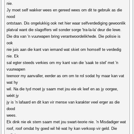
nie.
Jy moet self wakker wees en gereed wees om dit te gebruik as die
nood
ontstaan. Dis ongelukkig ook net hier waar selfverdediging gewoonlik
platval want die slagoffers wil sonder sorge 'tra-la-la' deur die lewe.
Die dra van 'n vuurwapen bring verantwoordelikhede. Die polisie is
ook
nie juis aan die kant van iemand wat skiet om homself te verdedig
nie. Ek
sal egter steeds verkies om my kant van die 'saak te stel' met 'n
vuurwapen
teenoor my aanvaller, eerder as om om te rol sodat hy maar kan vat
wat hy
wil. Na die tyd moet jy saam met jou eie ek leef en as jy oorgee,
wéét jy
jy is 'n lafaard en dit kan vir mense van karakter veel erger as die
dood
wees.
Ek dink nie ek stem saam met jou swart-teorie nie. 'n Misdadiger wat
roof, roof omdat hy goed wil hê wat hy kan verkoop vir geld. Die