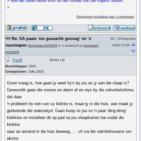
> Wel die swart-teorie kom uit die monde van die kapers hulself...
>
Rapporteer boodskap aan 'n moderator
Re: SA paaie 'nie gevaarlik genoeg' vir 'n
Do., 03 Augustus
vuurwapen
2006 15:09
[
boodskap #110905
is 'n antwoord op
boodskap
#110903
]
PietR
Senior Lid
Boodskappe:
3341
Geregistreer:
Julie 2003
Groot vraag is, hoe gaan jy weet hy's by jou as jy aan die slaap is?
Gewoonlik gaan die mense se alarm af en wys by die sekuriteitsfirma
dat daar
'n probleem by een van sy kliënte is, maar jy in die huis, wat maak jy
gedurende die reaksietyd. Gaan koop vir jou so 'n paar 'ding-dong'
klokkies en installeer dit op pad na jou slaapkamer toe sodat die
klokkie
raas as iemand in die huis beweeg.......of vra die sekriteitsouens om
ekstra