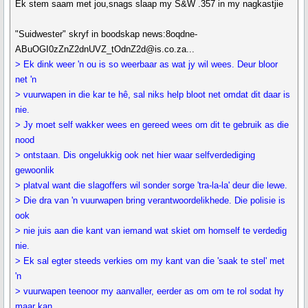
Ek stem saam met jou,snags slaap my S&W .357 in my nagkastjie
"Suidwester" skryf in boodskap news:8oqdne-
ABuOGI0zZnZ2dnUVZ_tOdnZ2d@is.co.za...
> Ek dink weer 'n ou is so weerbaar as wat jy wil wees. Deur bloor
net 'n
> vuurwapen in die kar te hê, sal niks help bloot net omdat dit daar is
nie.
> Jy moet self wakker wees en gereed wees om dit te gebruik as die
nood
> ontstaan. Dis ongelukkig ook net hier waar selfverdediging
gewoonlik
> platval want die slagoffers wil sonder sorge 'tra-la-la' deur die lewe.
> Die dra van 'n vuurwapen bring verantwoordelikhede. Die polisie is
ook
> nie juis aan die kant van iemand wat skiet om homself te verdedig
nie.
> Ek sal egter steeds verkies om my kant van die 'saak te stel' met
'n
> vuurwapen teenoor my aanvaller, eerder as om om te rol sodat hy
maar kan