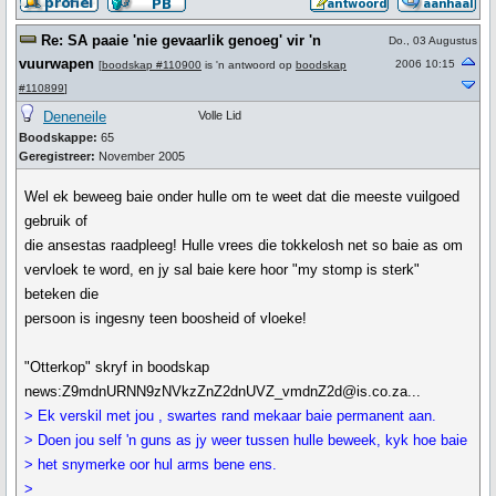
Re: SA paaie 'nie gevaarlik genoeg' vir 'n
Do., 03 Augustus
vuurwapen
2006 10:15
[
boodskap #110900
is 'n antwoord op
boodskap
#110899
]
Deneneile
Volle Lid
Boodskappe:
65
Geregistreer:
November 2005
Wel ek beweeg baie onder hulle om te weet dat die meeste vuilgoed
gebruik of
die ansestas raadpleeg! Hulle vrees die tokkelosh net so baie as om
vervloek te word, en jy sal baie kere hoor "my stomp is sterk"
beteken die
persoon is ingesny teen boosheid of vloeke!
"Otterkop" skryf in boodskap
news:Z9mdnURNN9zNVkzZnZ2dnUVZ_vmdnZ2d@is.co.za...
> Ek verskil met jou , swartes rand mekaar baie permanent aan.
> Doen jou self 'n guns as jy weer tussen hulle beweek, kyk hoe baie
> het snymerke oor hul arms bene ens.
>