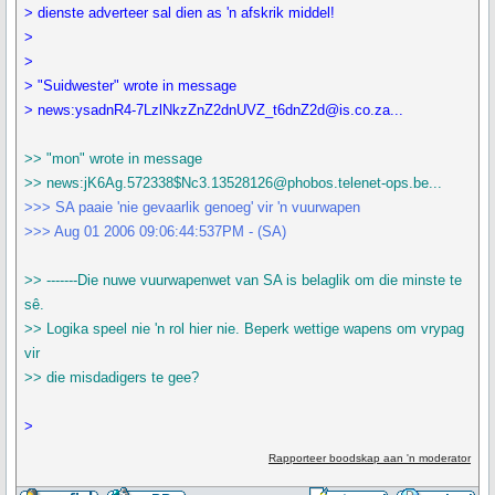
> dienste adverteer sal dien as 'n afskrik middel!
>
>
> "Suidwester" wrote in message
> news:ysadnR4-7LzlNkzZnZ2dnUVZ_t6dnZ2d@is.co.za...
>> "mon" wrote in message
>> news:jK6Ag.572338$Nc3.13528126@phobos.telenet-ops.be...
>>> SA paaie 'nie gevaarlik genoeg' vir 'n vuurwapen
>>> Aug 01 2006 09:06:44:537PM - (SA)
>> -------Die nuwe vuurwapenwet van SA is belaglik om die minste te
sê.
>> Logika speel nie 'n rol hier nie. Beperk wettige wapens om vrypag
vir
>> die misdadigers te gee?
>
Rapporteer boodskap aan 'n moderator