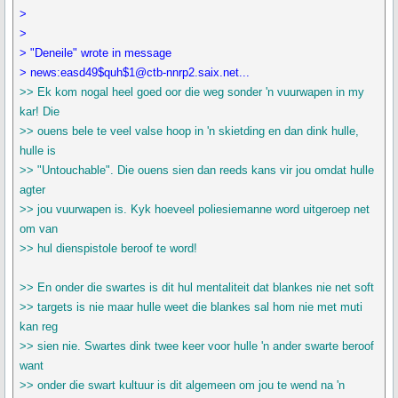
>
>
> "Deneile" wrote in message
> news:easd49$quh$1@ctb-nnrp2.saix.net...
>> Ek kom nogal heel goed oor die weg sonder 'n vuurwapen in my
kar! Die
>> ouens bele te veel valse hoop in 'n skietding en dan dink hulle,
hulle is
>> "Untouchable". Die ouens sien dan reeds kans vir jou omdat hulle
agter
>> jou vuurwapen is. Kyk hoeveel poliesiemanne word uitgeroep net
om van
>> hul dienspistole beroof te word!
>> En onder die swartes is dit hul mentaliteit dat blankes nie net soft
>> targets is nie maar hulle weet die blankes sal hom nie met muti
kan reg
>> sien nie. Swartes dink twee keer voor hulle 'n ander swarte beroof
want
>> onder die swart kultuur is dit algemeen om jou te wend na 'n