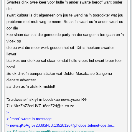
Swartes dink twee keer voor hulle 'n ander swarte beroof want onder
die
swart kultuur is dit algemeen om jou te wend na 'n toordokter wat jou
probleme met muti weg te neem. So as 'n swart ou 'n ander swart ou
oor die
kop slaan dan sal die gemoerde party na die sangoma toe gaan en 'n
vloek op
die ou wat die moer werk gedoen het sit. Dit is hoekom swartes
liewer
blankes oor die kop sal slaan omdat hulle vrees hul swart broer toor
hom!
So ek dink 'n bumper sticker wat Doktor Masaka se Sangoma
dienste adverteer
sal dien as 'n afskrik middel!
"Suidwester" skryf in boodskap news:ysadnR4-
7LzlNkzZnZ2dnUVZ_t6dnZ2d@is.co.za...
>
> "mon" wrote in message
> news:jK6Ag.572338$Nc3.13528126@phobos.telenet-ops.be...
>> SA paaie 'nie gevaarlik genoeg' vir 'n vuurwapen