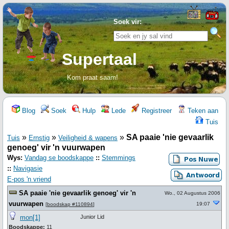
Soek vir:
Supertaal
Kom praat saam!
Blog
Soek
Hulp
Lede
Registreer
Teken aan
Tuis
»
»
»
SA paaie 'nie gevaarlik
Tuis
Ernstig
Veiligheid & wapens
genoeg' vir 'n vuurwapen
Wys:
Vandag se boodskappe
::
Stemmings
::
Navigasie
E-pos 'n vriend
SA paaie 'nie gevaarlik genoeg' vir 'n
Wo., 02 Augustus 2006
vuurwapen
19:07
[
boodskap #110894
]
mon[1]
Junior Lid
Boodskappe:
11