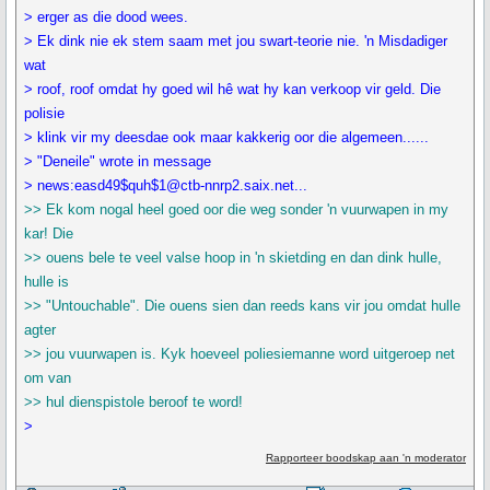
> erger as die dood wees.
> Ek dink nie ek stem saam met jou swart-teorie nie. 'n Misdadiger
wat
> roof, roof omdat hy goed wil hê wat hy kan verkoop vir geld. Die
polisie
> klink vir my deesdae ook maar kakkerig oor die algemeen......
> "Deneile" wrote in message
> news:easd49$quh$1@ctb-nnrp2.saix.net...
>> Ek kom nogal heel goed oor die weg sonder 'n vuurwapen in my
kar! Die
>> ouens bele te veel valse hoop in 'n skietding en dan dink hulle,
hulle is
>> "Untouchable". Die ouens sien dan reeds kans vir jou omdat hulle
agter
>> jou vuurwapen is. Kyk hoeveel poliesiemanne word uitgeroep net
om van
>> hul dienspistole beroof te word!
>
Rapporteer boodskap aan 'n moderator