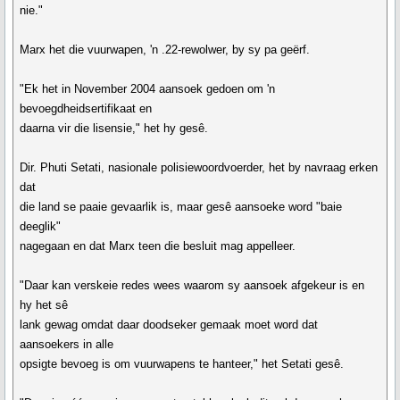
nie."
Marx het die vuurwapen, 'n .22-rewolwer, by sy pa geërf.
"Ek het in November 2004 aansoek gedoen om 'n
bevoegdheidsertifikaat en
daarna vir die lisensie," het hy gesê.
Dir. Phuti Setati, nasionale polisiewoordvoerder, het by navraag erken
dat
die land se paaie gevaarlik is, maar gesê aansoeke word "baie
deeglik"
nagegaan en dat Marx teen die besluit mag appelleer.
"Daar kan verskeie redes wees waarom sy aansoek afgekeur is en
hy het sê
lank gewag omdat daar doodseker gemaak moet word dat
aansoekers in alle
opsigte bevoeg is om vuurwapens te hanteer," het Setati gesê.