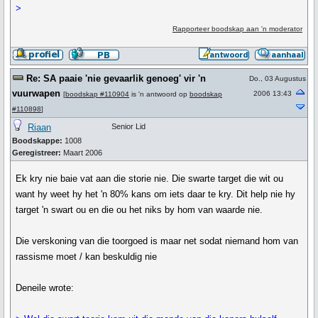
>
Rapporteer boodskap aan 'n moderator
Re: SA paaie 'nie gevaarlik genoeg' vir 'n
Do., 03 Augustus
vuurwapen
2006 13:43
[
boodskap #110904
is 'n antwoord op
boodskap
#110898
]
Riaan
Senior Lid
Boodskappe:
1008
Geregistreer:
Maart 2006
Ek kry nie baie vat aan die storie nie. Die swarte target die wit ou
want hy weet hy het 'n 80% kans om iets daar te kry. Dit help nie hy
target 'n swart ou en die ou het niks by hom van waarde nie.
Die verskoning van die toorgoed is maar net sodat niemand hom van
rassisme moet / kan beskuldig nie
Deneile wrote: