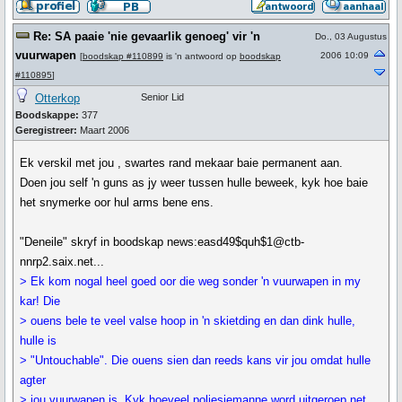
Re: SA paaie 'nie gevaarlik genoeg' vir 'n
Do., 03 Augustus
vuurwapen
2006 10:09
[
boodskap #110899
is 'n antwoord op
boodskap
#110895
]
Otterkop
Senior Lid
Boodskappe:
377
Geregistreer:
Maart 2006
Ek verskil met jou , swartes rand mekaar baie permanent aan.
Doen jou self 'n guns as jy weer tussen hulle beweek, kyk hoe baie
het snymerke oor hul arms bene ens.
"Deneile" skryf in boodskap news:easd49$quh$1@ctb-
nnrp2.saix.net...
> Ek kom nogal heel goed oor die weg sonder 'n vuurwapen in my
kar! Die
> ouens bele te veel valse hoop in 'n skietding en dan dink hulle,
hulle is
> "Untouchable". Die ouens sien dan reeds kans vir jou omdat hulle
agter
> jou vuurwapen is. Kyk hoeveel poliesiemanne word uitgeroep net