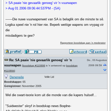
> SA paaie 'nie gevaarlik genoeg' vir 'n vuurwapen
> Aug 01 2006 09:06:44:537PM - (SA)
-------Die nuwe vuurwapenwet van SA is belaglik om die minste te sê.
Logika speel nie 'n rol hier nie. Beperk wettige wapens om vrypag vir
die
misdadigers te gee?
Rapporteer boodskap aan 'n moderator
Re: SA paaie 'nie gevaarlik genoeg' vir 'n
Do., 03 Augustus
vuurwapen
2006 09:59
[
boodskap #110898
is 'n antwoord op
boodskap
#110894
]
Deneneile
Volle Lid
Boodskappe:
65
Geregistreer:
November 2005
Wel die swart-teorie kom uit die monde van die kapers hulself...
"Suidwester" skryf in boodskap news:8oqdne-