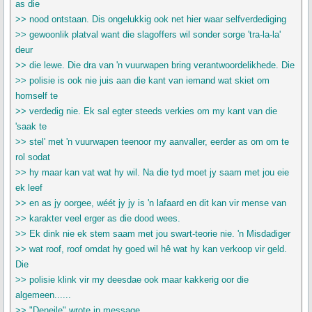
as die
>> nood ontstaan. Dis ongelukkig ook net hier waar selfverdediging
>> gewoonlik platval want die slagoffers wil sonder sorge 'tra-la-la'
deur
>> die lewe. Die dra van 'n vuurwapen bring verantwoordelikhede. Die
>> polisie is ook nie juis aan die kant van iemand wat skiet om
homself te
>> verdedig nie. Ek sal egter steeds verkies om my kant van die
'saak te
>> stel' met 'n vuurwapen teenoor my aanvaller, eerder as om om te
rol sodat
>> hy maar kan vat wat hy wil. Na die tyd moet jy saam met jou eie
ek leef
>> en as jy oorgee, wéét jy jy is 'n lafaard en dit kan vir mense van
>> karakter veel erger as die dood wees.
>> Ek dink nie ek stem saam met jou swart-teorie nie. 'n Misdadiger
>> wat roof, roof omdat hy goed wil hê wat hy kan verkoop vir geld.
Die
>> polisie klink vir my deesdae ook maar kakkerig oor die
algemeen......
>> "Deneile" wrote in message