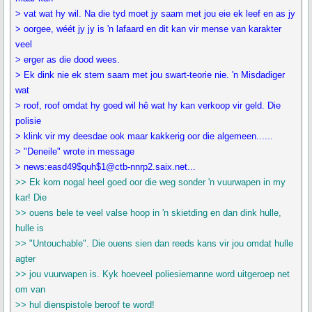
> vat wat hy wil. Na die tyd moet jy saam met jou eie ek leef en as jy
> oorgee, wéét jy jy is 'n lafaard en dit kan vir mense van karakter
veel
> erger as die dood wees.
> Ek dink nie ek stem saam met jou swart-teorie nie. 'n Misdadiger
wat
> roof, roof omdat hy goed wil hê wat hy kan verkoop vir geld. Die
polisie
> klink vir my deesdae ook maar kakkerig oor die algemeen......
> "Deneile" wrote in message
> news:easd49$quh$1@ctb-nnrp2.saix.net...
>> Ek kom nogal heel goed oor die weg sonder 'n vuurwapen in my
kar! Die
>> ouens bele te veel valse hoop in 'n skietding en dan dink hulle,
hulle is
>> "Untouchable". Die ouens sien dan reeds kans vir jou omdat hulle
agter
>> jou vuurwapen is. Kyk hoeveel poliesiemanne word uitgeroep net
om van
>> hul dienspistole beroof te word!