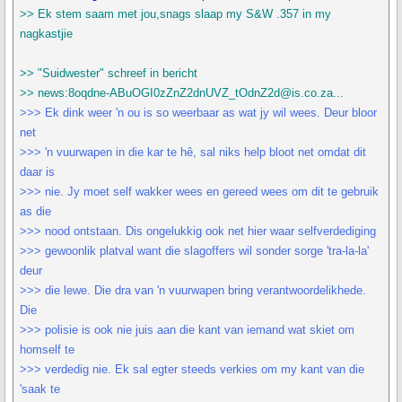
>> Ek stem saam met jou,snags slaap my S&W .357 in my
nagkastjie
>> "Suidwester" schreef in bericht
>> news:8oqdne-ABuOGI0zZnZ2dnUVZ_tOdnZ2d@is.co.za...
>>> Ek dink weer 'n ou is so weerbaar as wat jy wil wees. Deur bloor
net
>>> 'n vuurwapen in die kar te hê, sal niks help bloot net omdat dit
daar is
>>> nie. Jy moet self wakker wees en gereed wees om dit te gebruik
as die
>>> nood ontstaan. Dis ongelukkig ook net hier waar selfverdediging
>>> gewoonlik platval want die slagoffers wil sonder sorge 'tra-la-la'
deur
>>> die lewe. Die dra van 'n vuurwapen bring verantwoordelikhede.
Die
>>> polisie is ook nie juis aan die kant van iemand wat skiet om
homself te
>>> verdedig nie. Ek sal egter steeds verkies om my kant van die
'saak te