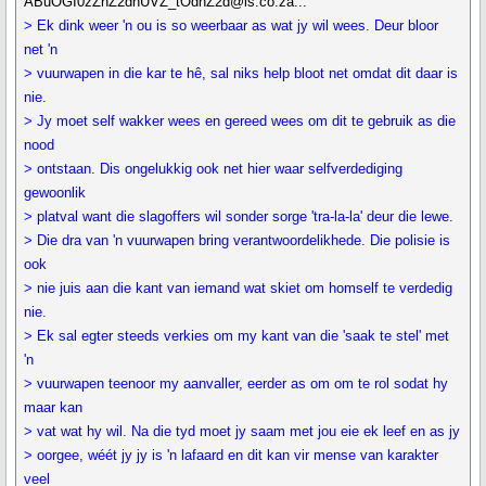
ABuOGI0zZnZ2dnUVZ_tOdnZ2d@is.co.za...
> Ek dink weer 'n ou is so weerbaar as wat jy wil wees. Deur bloor
net 'n
> vuurwapen in die kar te hê, sal niks help bloot net omdat dit daar is
nie.
> Jy moet self wakker wees en gereed wees om dit te gebruik as die
nood
> ontstaan. Dis ongelukkig ook net hier waar selfverdediging
gewoonlik
> platval want die slagoffers wil sonder sorge 'tra-la-la' deur die lewe.
> Die dra van 'n vuurwapen bring verantwoordelikhede. Die polisie is
ook
> nie juis aan die kant van iemand wat skiet om homself te verdedig
nie.
> Ek sal egter steeds verkies om my kant van die 'saak te stel' met
'n
> vuurwapen teenoor my aanvaller, eerder as om om te rol sodat hy
maar kan
> vat wat hy wil. Na die tyd moet jy saam met jou eie ek leef en as jy
> oorgee, wéét jy jy is 'n lafaard en dit kan vir mense van karakter
veel