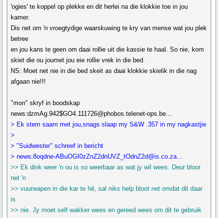
'ogies' te koppel op plekke en dit herlei na die klokkie toe in jou
kamer.
Dis net om 'n vroegtydige waarskuwing te kry van mense wat jou plek
betree
en jou kans te geen om daai rollie uit die kassie te haal. So nie, kom
skiet die ou joumet jou eie rollie vrek in die bed.
NS: Moet net nie in die bed skeit as daai klokkie skielik in die nag
afgaan nie!!!
"mon" skryf in boodskap
news:dzmAg.942$GO4.111726@phobos.telenet-ops.be...
> Ek stem saam met jou,snags slaap my S&W .357 in my nagkastjie
>
> "Suidwester" schreef in bericht
> news:8oqdne-ABuOGI0zZnZ2dnUVZ_tOdnZ2d@is.co.za...
>> Ek dink weer 'n ou is so weerbaar as wat jy wil wees. Deur bloor
net 'n
>> vuurwapen in die kar te hê, sal niks help bloot net omdat dit daar
is
>> nie. Jy moet self wakker wees en gereed wees om dit te gebruik