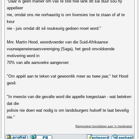
"Daar is géén manier om vas te stel hoe lank dit sal duur sou hy
appelleer
nie, omdat ons nie oorhaastig is om lisensies toe te staan of af te
keur
nie - juis omdat dit sê noukeurig gedoen moet word."
Mnr. Martin Hood, woordvoerder van die Suid-Afrikaanse
vuurwapeneienaarsvereniging (Saga), het gesê onvoldoende
motivering word in
70% van alle aansoeke aangevoer.
"Om appèl aan te teken vat gewoonlik meer as twee jaar," het Hood
gesê.
"In meeste van die gevalle word die appelle toegestaan - wat beteken
dat die
polisie nie doen wat nodig is om landsburgers hulself te laat beveilig
nie."
Rapporteer boodskap aan 'n moderator