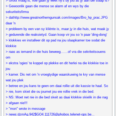
> Groot vraag is, hoe gaan jy weet hy's by jou as jy aan die slaap is?
> Gewoonlik gaan die mense se alarm af en wys by die
sekuriteitsfirma
> dathttp://www.greatnortherngunsak.com/images/Bro_hp_prac.JPG
daar 'n
> probleem by een van sy kliënte is, maar jy in die huis, wat maak jy
> gedurende die reaksietyd. Gaan koop vir jou so 'n paar 'ding-dong'
> klokkies en installeer dit op pad na jou slaapkamer toe sodat die
klokkie
> raas as iemand in die huis beweeg.......of vra die sekriteitsouens
om
> ekstra 'ogies' te koppel op plekke en dit herlei na die klokkie toe in
jou
> kamer. Dis net om 'n vroegtydige waarskuwing te kry van mense
wat jou plek
> betree en jou kans te geen om daai rollie uit die kassie te haal. So
> nie, kom skiet die ou joumet jou eie rollie vrek in die bed.
> NS: Moet net nie in die bed skeit as daai klokkie skielik in die nag
> afgaan nie!!!
> "mon" wrote in message
> news:dzmAg.942$GO4.111726@phobos.telenet-ops.be...