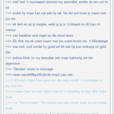
>>> stel' met 'n vuurwapen teenoor my aanvaller, eerder as om om te
rol
>>> sodat hy maar kan vat wat hy wil. Na die tyd moet jy saam met
jou eie
>>> ek leef en as jy oorgee, wéét jy jy is 'n lafaard en dit kan vir
mense
>>> van karakter veel erger as die dood wees.
>>> Ek dink nie ek stem saam met jou swart-teorie nie. 'n Misdadiger
>>> wat roof, roof omdat hy goed wil hê wat hy kan verkoop vir geld.
Die
>>> polisie klink vir my deesdae ook maar kakkerig oor die
algemeen......
>>> "Deneile" wrote in message
>>> news:easd49$quh$1@ctb-nnrp2.saix.net...
>>>> Ek kom nogal heel goed oor die weg sonder 'n vuurwapen in
my kar! Die
>>>> ouens bele te veel valse hoop in 'n skietding en dan dink hulle,
hulle
>>>> is "Untouchable". Die ouens sien dan reeds kans vir jou omdat
hulle
>>>> agter jou vuurwapen is. Kyk hoeveel poliesiemanne word