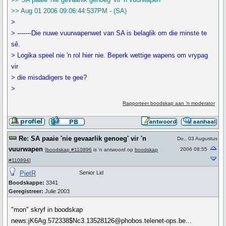
>> Aug 01 2006 09:06:44:537PM - (SA)
>
> -------Die nuwe vuurwapenwet van SA is belaglik om die minste te
sê.
> Logika speel nie 'n rol hier nie. Beperk wettige wapens om vrypag
vir
> die misdadigers te gee?
>
Rapporteer boodskap aan 'n moderator
Re: SA paaie 'nie gevaarlik genoeg' vir 'n
Do., 03 Augustus
vuurwapen
2006 08:55
[
boodskap #110896
is 'n antwoord op
boodskap
#110894
]
PietR
Senior Lid
Boodskappe:
3341
Geregistreer:
Julie 2003
"mon" skryf in boodskap
news:jK6Ag.572338$Nc3.13528126@phobos.telenet-ops.be...