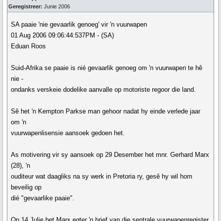
Geregistreer:
Junie 2006
SA paaie 'nie gevaarlik genoeg' vir 'n vuurwapen
01 Aug 2006 09:06:44:537PM - (SA)
Eduan Roos
Suid-Afrika se paaie is nié gevaarlik genoeg om 'n vuurwapen te hê
nie -
ondanks verskeie dodelike aanvalle op motoriste regoor die land.
Sê het 'n Kempton Parkse man gehoor nadat hy einde verlede jaar
om 'n
vuurwapenlisensie aansoek gedoen het.
As motivering vir sy aansoek op 29 Desember het mnr. Gerhard Marx
(28), 'n
ouditeur wat daagliks na sy werk in Pretoria ry, gesê hy wil hom
beveilig op
dié "gevaarlike paaie".
Op 14 Julie het Marx egter 'n brief van die sentrale vuurwapenregister