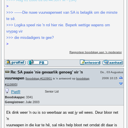
>
>>> -------Die nuwe vuurwapenwet van SA is belaglik om die minste
te sê.
>>> Logika speel nie 'n rol hier nie. Beperk wettige wapens om
vrypag vir
>>> die misdadigers te gee?
>
Rapporteer boodskap aan 'n moderator
Re: SA paaie 'nie gevaarlik genoeg' vir 'n
Do., 03 Augustus
vuurwapen
2006 10:15
[
boodskap #110901
is 'n antwoord op
boodskap
#110895
]
PietR
Senior Lid
Boodskappe:
3341
Geregistreer:
Julie 2003
Ek dink weer 'n ou is so weerbaar as wat jy wil wees. Deur bloor net
'n
vuurwapen in die kar te hê, sal niks help bloot net omdat dit daar is